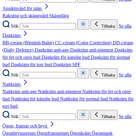
Ansiktsvård för män
Rakning och skäggvård
Skäggfärg
Sök
Se alla
Tillbaka
Dagkräm
BB-cream (Blemish Balm)
CC-cream (Color Correcting)
DD-cream
(Daily Defence)
Dagkräm anti-age
Dagkräm anti-pigment
Dagkräm
för fet och oren hud
Dagkräm för känslig hud
Dagkräm för normal
hud
Dagkräm för torr hud
Dagkräm SPF
Sök
Se alla
Tillbaka
Nattkräm
Nattkräm anti-age
Nattkräm anti-pigment
Nattkräm för fet och oren
hud
Nattkräm för känslig hud
Nattkräm för normal hud
Nattkräm för
torr hud
Sök
Se alla
Tillbaka
Ögon, fransar och bryn
Ögonbrynsserum
Ögonfransserum
Ögonkräm
Ögonmask