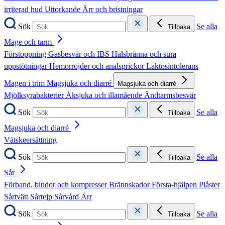
irriterad hud
Uttorkande
Ärr och bristningar
Sök
Se alla
Tillbaka
Mage och tarm
Förstoppning
Gasbesvär och IBS
Halsbränna och sura
uppstötningar
Hemorrojder och analsprickor
Laktosintolerans
Magen i trim
Magsjuka och diarré
Magsjuka och diarré
Mjölksyrabakterier
Åksjuka och illamående
Ändtarmsbesvär
Sök
Se alla
Tillbaka
Magsjuka och diarré
Vätskeersättning
Sök
Se alla
Tillbaka
Sår
Förband, bindor och kompresser
Brännskador
Första-hjälpen
Plåster
Sårtvätt
Sårtejp
Sårvård
Ärr
Sök
Se alla
Tillbaka