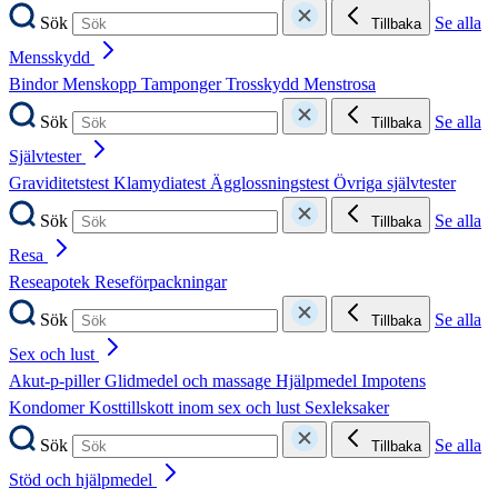
Sök
Se alla
Tillbaka
Mensskydd
Bindor
Menskopp
Tamponger
Trosskydd
Menstrosa
Sök
Se alla
Tillbaka
Självtester
Graviditetstest
Klamydiatest
Ägglossningstest
Övriga självtester
Sök
Se alla
Tillbaka
Resa
Reseapotek
Reseförpackningar
Sök
Se alla
Tillbaka
Sex och lust
Akut-p-piller
Glidmedel och massage
Hjälpmedel
Impotens
Kondomer
Kosttillskott inom sex och lust
Sexleksaker
Sök
Se alla
Tillbaka
Stöd och hjälpmedel