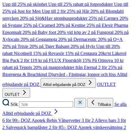
Upp till 25% på skönhet
Upp till 25% rabatt på fotprodukter
Upp till
25% på Just for Men
Upp till 2 för 25% på Hår
20% på Blomdahl
smycken
20% på Sjö&Hav utomhusprodukter
25% på Carmex
20%
på Systane
25% på Cicamed
20% på Kestine
25% på Elexir Pharma
Epsomsalt
20% på Baby foot
20% vid köp av 2 på Fungoral
20% på
Xylocain
20% på Geggamoja
20% på Dermaceutic
20% på Q+A
20% på Trixie
20% på Tiger Balsam
20% på Hylo
Upp till 20%
rabatt Nicotinell
15% på Revaxör
15% på Centaura
20kr/st Läkerol
Big Pack
2 för 119 kr på FLUX Flourskölj
15% På Otinova
10 kr
rabatt på Teppix
20% på magprodukter från Eternal
2 för 25% på
Bioregena & Beachkind
Djurvård - Fästingar, loppor och löss
Alltid
erbjudande på DOZ
OUTLET
Alltid erbjudande på DOZ
OUTLET
Sök
Se alla
Tillbaka
Alltid erbjudande på DOZ
6 för 99:- DOZ Apotek Bebis Våtservetter
3 för 2 Allevo bars
3 för
2 Salvequick barnplåster
2 för 85:- DOZ Apotek vätskeersättning
2