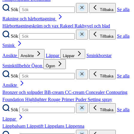
Sök
Se alla
Tillbaka
Rakning och hårborttagning
Hårborttagningskräm och vax
Rakgel
Rakhyvel och blad
Sök
Se alla
Tillbaka
Smink
Ansikte
Läppar
Sminkborstar
Ansikte
Läppar
Sminktillbehör
Ögon
Ögon
Sök
Se alla
Tillbaka
Ansikte
Bronzer och solpuder
BB-cream
CC-cream
Concealer
Contouring
Foundation
Highlighter
Rouge
Primer
Puder
Setting spray
Sök
Se alla
Tillbaka
Läppar
Läppbalsam
Läppstift
Läppglans
Läppenna