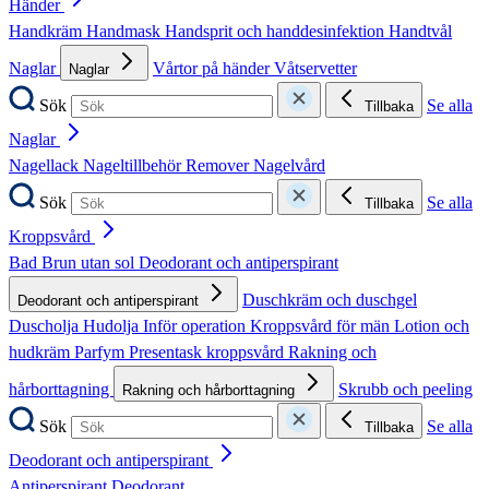
Händer
Handkräm
Handmask
Handsprit och handdesinfektion
Handtvål
Naglar
Vårtor på händer
Våtservetter
Naglar
Sök
Se alla
Tillbaka
Naglar
Nagellack
Nageltillbehör
Remover
Nagelvård
Sök
Se alla
Tillbaka
Kroppsvård
Bad
Brun utan sol
Deodorant och antiperspirant
Duschkräm och duschgel
Deodorant och antiperspirant
Duscholja
Hudolja
Inför operation
Kroppsvård för män
Lotion och
hudkräm
Parfym
Presentask kroppsvård
Rakning och
hårborttagning
Skrubb och peeling
Rakning och hårborttagning
Sök
Se alla
Tillbaka
Deodorant och antiperspirant
Antiperspirant
Deodorant