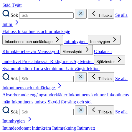
Städ
Tvätt
Sök
Se alla
Tillbaka
Intim
Flatlöss
Inkontinens och urinläckage
Intimhygien
Inkontinens och urinläckage
Intimhygien
Klimakteriebesvär
Mensskydd
Obalans i
Mensskydd
underlivet
Prostatabesvär
Riklig mens
Självtester
Självtester
Svampinfektion
Torra slemhinnor
Urinvägsinfektion
Sök
Se alla
Tillbaka
Inkontinens och urinläckage
Absorberande engångsunderkläder
Inkontinens kvinnor
Inkontinens
män
Inkontinens unisex
Skydd för säng och stol
Sök
Se alla
Tillbaka
Intimhygien
Intimdeodorant
Intimkräm
Intimrakning
Intimtvätt