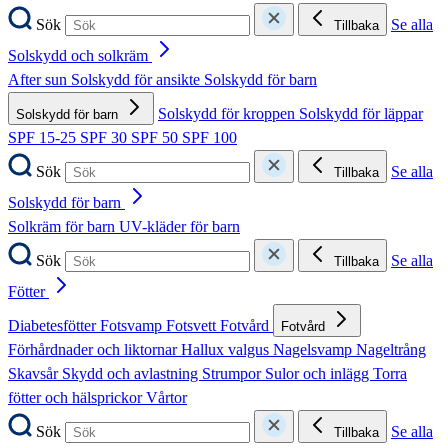
Sök
Se alla
Tillbaka
Solskydd och solkräm
After sun
Solskydd för ansikte
Solskydd för barn
Solskydd för kroppen
Solskydd för läppar
Solskydd för barn
SPF 15-25
SPF 30
SPF 50
SPF 100
Sök
Se alla
Tillbaka
Solskydd för barn
Solkräm för barn
UV-kläder för barn
Sök
Se alla
Tillbaka
Fötter
Diabetesfötter
Fotsvamp
Fotsvett
Fotvård
Fotvård
Förhårdnader och liktornar
Hallux valgus
Nagelsvamp
Nageltrång
Skavsår
Skydd och avlastning
Strumpor
Sulor och inlägg
Torra
fötter och hälsprickor
Vårtor
Sök
Se alla
Tillbaka