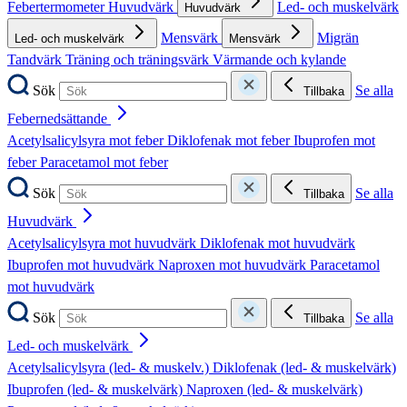
Febertermometer
Huvudvärk
Led- och muskelvärk
Huvudvärk
Mensvärk
Migrän
Led- och muskelvärk
Mensvärk
Tandvärk
Träning och träningsvärk
Värmande och kylande
Sök
Se alla
Tillbaka
Febernedsättande
Acetylsalicylsyra mot feber
Diklofenak mot feber
Ibuprofen mot
feber
Paracetamol mot feber
Sök
Se alla
Tillbaka
Huvudvärk
Acetylsalicylsyra mot huvudvärk
Diklofenak mot huvudvärk
Ibuprofen mot huvudvärk
Naproxen mot huvudvärk
Paracetamol
mot huvudvärk
Sök
Se alla
Tillbaka
Led- och muskelvärk
Acetylsalicylsyra (led- & muskelv.)
Diklofenak (led- & muskelvärk)
Ibuprofen (led- & muskelvärk)
Naproxen (led- & muskelvärk)