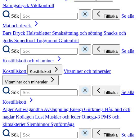
Näringsdryck
Viktkontroll
Sök
Se alla
Tillbaka
Mat och dryck
Bars
Dryck
Halstabletter
Smaksättning och sötning
Snacks och
godis
Superfood
Tuggummi
Glutenfritt
Sök
Se alla
Tillbaka
Kosttillskott och vitaminer
Kosttillskott
Vitaminer och mineraler
Kosttillskott
Vitaminer och mineraler
Sök
Se alla
Tillbaka
Kosttillskott
Alger
Ashwagandha
Avslappning
Energi
Gurkmeja
Hår, hud och
naglar
Kollagen
Lust
Muskler och leder
Omega-3
PMS och
klimakteriet
Slemhinnor
Synförmåga
Sök
Se alla
Tillbaka