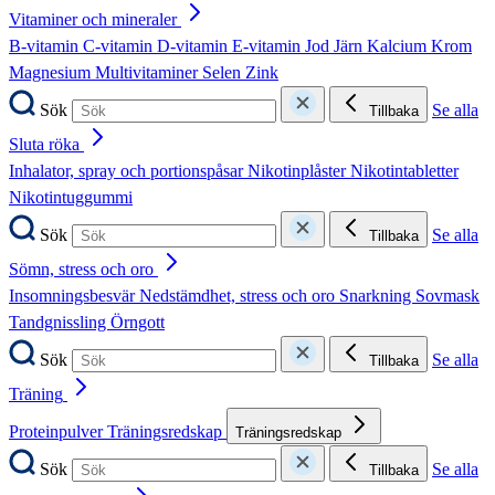
Vitaminer och mineraler
B-vitamin
C-vitamin
D-vitamin
E-vitamin
Jod
Järn
Kalcium
Krom
Magnesium
Multivitaminer
Selen
Zink
Sök
Se alla
Tillbaka
Sluta röka
Inhalator, spray och portionspåsar
Nikotinplåster
Nikotintabletter
Nikotintuggummi
Sök
Se alla
Tillbaka
Sömn, stress och oro
Insomningsbesvär
Nedstämdhet, stress och oro
Snarkning
Sovmask
Tandgnissling
Örngott
Sök
Se alla
Tillbaka
Träning
Proteinpulver
Träningsredskap
Träningsredskap
Sök
Se alla
Tillbaka