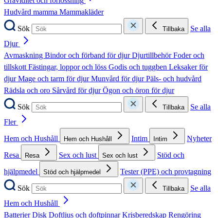
Graviditet och förlossning
Hudvård mamma
Mammakläder
Sök
Se alla
Tillbaka
Djur
Avmaskning
Bindor och förband för djur
Djurtillbehör
Foder och
tillskott
Fästingar, loppor och löss
Godis och tuggben
Leksaker för
djur
Mage och tarm för djur
Munvård för djur
Päls- och hudvård
Rädsla och oro
Sårvård för djur
Ögon och öron för djur
Sök
Se alla
Tillbaka
Fler
Hem och Hushåll
Intim
Nyheter
Hem och Hushåll
Intim
Resa
Sex och lust
Stöd och
Resa
Sex och lust
hjälpmedel
Tester (PPE) och provtagning
Stöd och hjälpmedel
Sök
Se alla
Tillbaka
Hem och Hushåll
Batterier
Disk
Doftljus och doftpinnar
Krisberedskap
Rengöring