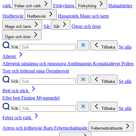
värk
Förkylning
Halstabletter
Feber och värk
Förkylning
Hudbesvär
Husapotek
Mage och tarm
Hudbesvär
Sår
Ögon och öron
Mage och tarm
Sår
Ögon och öron
Sök
Se alla
Tillbaka
Allergi
Allergisk nästäppa och rinnsnuva
Antihistamin
Kontaktallergi
Pollen
Torr och irriterad näsa
Ögonbesvär
Sök
Se alla
Tillbaka
Bett och stick
Efter bett
Fästing
Myggmedel
Sök
Se alla
Tillbaka
Feber och värk
Artros och ledbesvär
Barn
Febernedsättande
Febernedsättande