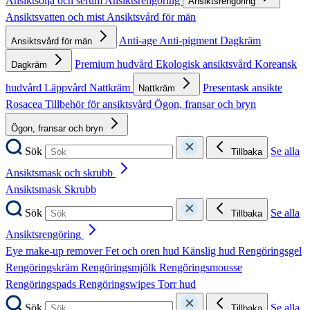
Ansiktsolja och serum
Ansiktsrengöring
Ansiktsrengöring
Ansiktsvatten och mist
Ansiktsvård för män
Anti-age
Anti-pigment
Dagkräm
Ansiktsvård för män
Premium hudvård
Ekologisk ansiktsvård
Koreansk
Dagkräm
hudvård
Läppvård
Nattkräm
Presentask ansikte
Nattkräm
Rosacea
Tillbehör för ansiktsvård
Ögon, fransar och bryn
Ögon, fransar och bryn
Sök
Se alla
Tillbaka
Ansiktsmask och skrubb
Ansiktsmask
Skrubb
Sök
Se alla
Tillbaka
Ansiktsrengöring
Eye make-up remover
Fet och oren hud
Känslig hud
Rengöringsgel
Rengöringskräm
Rengöringsmjölk
Rengöringsmousse
Rengöringspads
Rengöringswipes
Torr hud
Sök
Se alla
Tillbaka