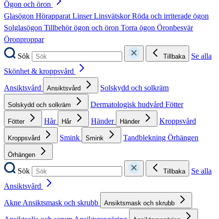
Ögon och öron
Glasögon
Hörapparat
Linser
Linsvätskor
Röda och irriterade ögon
Solglasögon
Tillbehör ögon och öron
Torra ögon
Öronbesvär
Öronproppar
Sök
Se alla
Tillbaka
Skönhet & kroppsvård
Ansiktsvård
Solskydd och solkräm
Ansiktsvård
Dermatologisk hudvård
Fötter
Solskydd och solkräm
Hår
Händer
Kroppsvård
Fötter
Hår
Händer
Smink
Tandblekning
Örhängen
Kroppsvård
Smink
Örhängen
Sök
Se alla
Tillbaka
Ansiktsvård
Akne
Ansiktsmask och skrubb
Ansiktsmask och skrubb