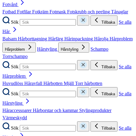
Fotvård
Fotbad
Fotfilar
Fotkräm
Fotmask
Fotskrubb och peeling
Tånaglar
Sök
Se alla
Tillbaka
Hår
Balsam
Hårborttagning
Hårfärg
Hårinpackning
Hårolja
Hårproblem
Hårstyling
Schampo
Hårproblem
Hårstyling
Torrschampo
Sök
Se alla
Tillbaka
Hårproblem
Huvudlöss
Håravfall
Hårbotten
Mjäll
Torr hårbotten
Sök
Se alla
Tillbaka
Hårstyling
Håraccessoarer
Hårborstar och kammar
Stylingprodukter
Värmeskydd
Sök
Se alla
Tillbaka