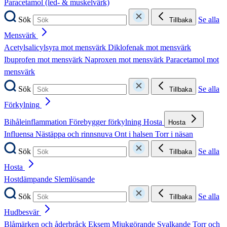
Paracetamol (led- & muskelvärk)
Sök
Se alla
Tillbaka
Mensvärk
Acetylsalicylsyra mot mensvärk
Diklofenak mot mensvärk
Ibuprofen mot mensvärk
Naproxen mot mensvärk
Paracetamol mot
mensvärk
Sök
Se alla
Tillbaka
Förkylning
Bihåleinflammation
Förebygger förkylning
Hosta
Hosta
Influensa
Nästäppa och rinnsnuva
Ont i halsen
Torr i näsan
Sök
Se alla
Tillbaka
Hosta
Hostdämpande
Slemlösande
Sök
Se alla
Tillbaka
Hudbesvär
Blåmärken och åderbråck
Eksem
Mjukgörande
Svalkande
Torr och