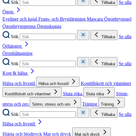
Sök
Se alla
Tillbaka
Ögon
Eyeliner och kajal
Frans- och Brynfärgning
Mascara
Ögonbrynsgel
Ögonbrynspenna
Ögonskugga
Sök
Se alla
Tillbaka
Örhängen
Öronhåltagning
Sök
Se alla
Tillbaka
Kost & hälsa
Hälsa och livsstil
Kosttillskott och vitaminer
Hälsa och livsstil
Sluta röka
Sömn,
Kosttillskott och vitaminer
Sluta röka
stress och oro
Träning
Sömn, stress och oro
Träning
Sök
Se alla
Tillbaka
Hälsa och livsstil
Hjärta och blodtryck
Mat och dryck
Mat och dryck