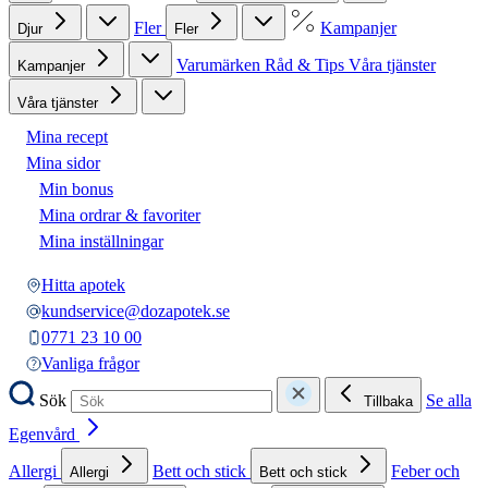
Fler
Kampanjer
Djur
Fler
Varumärken
Råd & Tips
Våra tjänster
Kampanjer
Våra tjänster
Mina recept
Mina sidor
Min bonus
Mina ordrar & favoriter
Mina inställningar
Hitta apotek
kundservice@dozapotek.se
0771 23 10 00
Vanliga frågor
Sök
Se alla
Tillbaka
Egenvård
Allergi
Bett och stick
Feber och
Allergi
Bett och stick