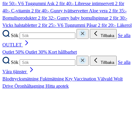
för 50:- V6 Tuggummi Ask
2 för 40:- Libresse intimservett
2 för
40:- C-vitamin
2 för 40:- Gunry tvättservetter Aloe vera
2 för 35:-
Bomullsprodukter
2 för 32:- Gunry baby bomullspinnar
2 för 30:-
Vicks halstabletter
2 för 25:- V6 Tuggummi Påsar
2 för 20:- Läkerol
Sök
Se alla
Tillbaka
OUTLET
Outlet 50%
Outlet 30%
Kort hållbarhet
Sök
Se alla
Tillbaka
Våra tjänster
Blodtrycksmätning
Fuktmätning
Kry
Vaccination
Välvald
Wolt
Drive
Öronhåltagning
Hitta apotek