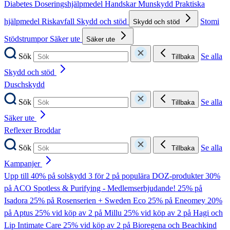
Diabetes
Doseringshjälpmedel
Handskar
Munskydd
Praktiska
hjälpmedel
Riskavfall
Skydd och stöd
Stomi
Skydd och stöd
Stödstrumpor
Säker ute
Säker ute
Sök
Se alla
Tillbaka
Skydd och stöd
Duschskydd
Sök
Se alla
Tillbaka
Säker ute
Reflexer
Broddar
Sök
Se alla
Tillbaka
Kampanjer
Upp till 40% på solskydd
3 för 2 på populära DOZ-produkter
30%
på ACO Spotless & Purifying - Medlemserbjudande!
25% på
Isadora
25% på Rosenserien + Sweden Eco
25% på Eneomey
20%
på Aptus
25% vid köp av 2 på Millu
25% vid köp av 2 på Hagi och
Lip Intimate Care
25% vid köp av 2 på Bioregena och Beachkind