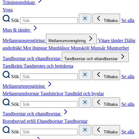
Träningsredskap
Yoga
Sök
Se alla
Tillbaka
Mun & tänder
Mellanrumsrengöring
Vitare tänder
Dålig
Mellanrumsrengöring
andedräkt
Mot ilningar
Munblåsor
Munskölj
Munsår
Muntorrhet
Tandborstar och eltandborstar
Tandborstar och eltandborstar
Tandkräm
Tandprotes och bettskena
Sök
Se alla
Tillbaka
Mellanrumsrengöring
Mellanrumsborstar
Tandstickor
Tandtråd och byglar
Sök
Se alla
Tillbaka
Tandborstar och eltandborstar
Borsthuvud refill
Eltandborstar
Tandborstar
Sök
Se alla
Tillbaka