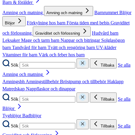
Barn & förälder
Amning och matning
Barnrummet
Blöjor
Amning och matning
Förkylning hos barn
Första tiden med bebis
Graviditet
Blöjor
och förlossning
Hudvård barn
Graviditet och förlossning
Leksaker
Mage och tarm barn
Nappar och bitringar
Solglasögon
barn
Tandvård för barn
Tvätt och rengöring barn
UV-kläder
Vitaminer för barn
Värk och feber hos barn
Sök
Se alla
Tillbaka
Amning och matning
Amningsbh
Amningstillbehör
Bröstpump och tillbehör
Haklapp
Matredskap
Nappflaskor och dinappar
Sök
Se alla
Tillbaka
Blöjor
Tygblöjor
Badblöjor
Sök
Se alla
Tillbaka