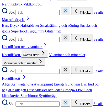
Näringsdryck
Viktkontroll
Sök
Se alla
Tillbaka
Mat och dryck
Bars
Dryck
Halstabletter
Smaksättning och sötning
Snacks och
godis
Superfood
Tuggummi
Glutenfritt
Sök
Se alla
Tillbaka
Kosttillskott och vitaminer
Kosttillskott
Vitaminer och mineraler
Kosttillskott
Vitaminer och mineraler
Sök
Se alla
Tillbaka
Kosttillskott
Alger
Ashwagandha
Avslappning
Energi
Gurkmeja
Hår, hud och
naglar
Kollagen
Lust
Muskler och leder
Omega-3
PMS och
klimakteriet
Slemhinnor
Synförmåga
Sök
Se alla
Tillbaka