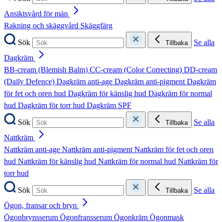
Ansiktsvård för män
Rakning och skäggvård
Skäggfärg
Sök
Se alla
Tillbaka
Dagkräm
BB-cream (Blemish Balm)
CC-cream (Color Correcting)
DD-cream
(Daily Defence)
Dagkräm anti-age
Dagkräm anti-pigment
Dagkräm
för fet och oren hud
Dagkräm för känslig hud
Dagkräm för normal
hud
Dagkräm för torr hud
Dagkräm SPF
Sök
Se alla
Tillbaka
Nattkräm
Nattkräm anti-age
Nattkräm anti-pigment
Nattkräm för fet och oren
hud
Nattkräm för känslig hud
Nattkräm för normal hud
Nattkräm för
torr hud
Sök
Se alla
Tillbaka
Ögon, fransar och bryn
Ögonbrynsserum
Ögonfransserum
Ögonkräm
Ögonmask