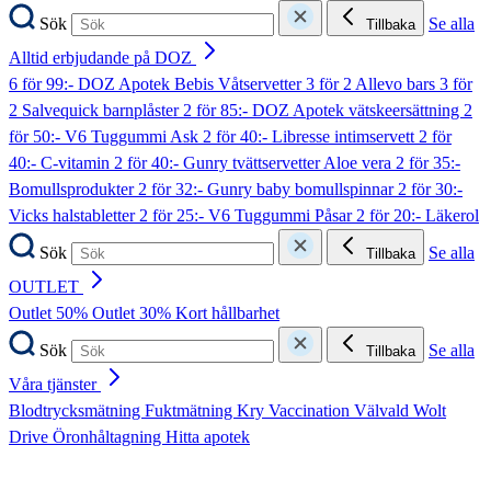
Sök
Se alla
Tillbaka
Alltid erbjudande på DOZ
6 för 99:- DOZ Apotek Bebis Våtservetter
3 för 2 Allevo bars
3 för
2 Salvequick barnplåster
2 för 85:- DOZ Apotek vätskeersättning
2
för 50:- V6 Tuggummi Ask
2 för 40:- Libresse intimservett
2 för
40:- C-vitamin
2 för 40:- Gunry tvättservetter Aloe vera
2 för 35:-
Bomullsprodukter
2 för 32:- Gunry baby bomullspinnar
2 för 30:-
Vicks halstabletter
2 för 25:- V6 Tuggummi Påsar
2 för 20:- Läkerol
Sök
Se alla
Tillbaka
OUTLET
Outlet 50%
Outlet 30%
Kort hållbarhet
Sök
Se alla
Tillbaka
Våra tjänster
Blodtrycksmätning
Fuktmätning
Kry
Vaccination
Välvald
Wolt
Drive
Öronhåltagning
Hitta apotek