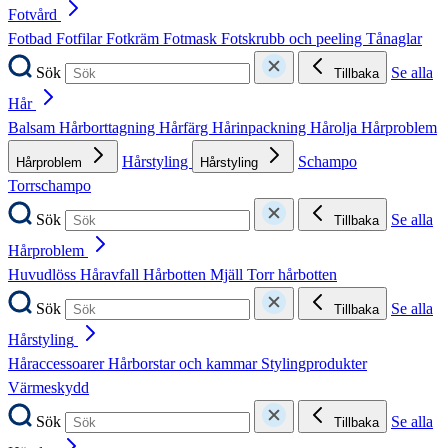
Fotvård
Fotbad
Fotfilar
Fotkräm
Fotmask
Fotskrubb och peeling
Tånaglar
Sök
Se alla
Tillbaka
Hår
Balsam
Hårborttagning
Hårfärg
Hårinpackning
Hårolja
Hårproblem
Hårstyling
Schampo
Hårproblem
Hårstyling
Torrschampo
Sök
Se alla
Tillbaka
Hårproblem
Huvudlöss
Håravfall
Hårbotten
Mjäll
Torr hårbotten
Sök
Se alla
Tillbaka
Hårstyling
Håraccessoarer
Hårborstar och kammar
Stylingprodukter
Värmeskydd
Sök
Se alla
Tillbaka