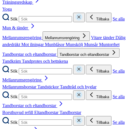
Träningsredskap
Yoga
Sök
Se alla
Tillbaka
Mun & tänder
Mellanrumsrengöring
Vitare tänder
Dålig
Mellanrumsrengöring
andedräkt
Mot ilningar
Munblåsor
Munskölj
Munsår
Muntorrhet
Tandborstar och eltandborstar
Tandborstar och eltandborstar
Tandkräm
Tandprotes och bettskena
Sök
Se alla
Tillbaka
Mellanrumsrengöring
Mellanrumsborstar
Tandstickor
Tandtråd och byglar
Sök
Se alla
Tillbaka
Tandborstar och eltandborstar
Borsthuvud refill
Eltandborstar
Tandborstar
Sök
Se alla
Tillbaka