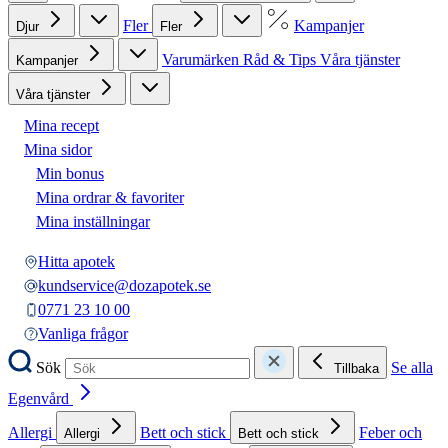
Fler
Kampanjer
Djur
Fler
Varumärken
Råd & Tips
Våra tjänster
Kampanjer
Våra tjänster
Mina recept
Mina sidor
Min bonus
Mina ordrar & favoriter
Mina inställningar
Hitta apotek
kundservice@dozapotek.se
0771 23 10 00
Vanliga frågor
Sök
Se alla
Tillbaka
Egenvård
Allergi
Bett och stick
Feber och
Allergi
Bett och stick