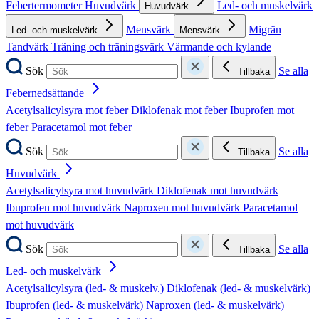
Febertermometer
Huvudvärk
Led- och muskelvärk
Huvudvärk
Mensvärk
Migrän
Led- och muskelvärk
Mensvärk
Tandvärk
Träning och träningsvärk
Värmande och kylande
Sök
Se alla
Tillbaka
Febernedsättande
Acetylsalicylsyra mot feber
Diklofenak mot feber
Ibuprofen mot
feber
Paracetamol mot feber
Sök
Se alla
Tillbaka
Huvudvärk
Acetylsalicylsyra mot huvudvärk
Diklofenak mot huvudvärk
Ibuprofen mot huvudvärk
Naproxen mot huvudvärk
Paracetamol
mot huvudvärk
Sök
Se alla
Tillbaka
Led- och muskelvärk
Acetylsalicylsyra (led- & muskelv.)
Diklofenak (led- & muskelvärk)
Ibuprofen (led- & muskelvärk)
Naproxen (led- & muskelvärk)