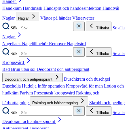
Händer
Handkräm
Handmask
Handsprit och handdesinfektion
Handtvål
Naglar
Vårtor på händer
Våtservetter
Naglar
Sök
Se alla
Tillbaka
Naglar
Nagellack
Nageltillbehör
Remover
Nagelvård
Sök
Se alla
Tillbaka
Kroppsvård
Bad
Brun utan sol
Deodorant och antiperspirant
Duschkräm och duschgel
Deodorant och antiperspirant
Duscholja
Hudolja
Inför operation
Kroppsvård för män
Lotion och
hudkräm
Parfym
Presentask kroppsvård
Rakning och
hårborttagning
Skrubb och peeling
Rakning och hårborttagning
Sök
Se alla
Tillbaka
Deodorant och antiperspirant
Antiperspirant
Deodorant