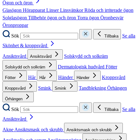
Ögon och öron
Glasögon
Hörapparat
Linser
Linsvätskor
Röda och irriterade ögon
Solglasögon
Tillbehör ögon och öron
Torra ögon
Öronbesvär
Öronproppar
Sök
Se alla
Tillbaka
Skönhet & kroppsvård
Ansiktsvård
Solskydd och solkräm
Ansiktsvård
Dermatologisk hudvård
Fötter
Solskydd och solkräm
Hår
Händer
Kroppsvård
Fötter
Hår
Händer
Smink
Tandblekning
Örhängen
Kroppsvård
Smink
Örhängen
Sök
Se alla
Tillbaka
Ansiktsvård
Akne
Ansiktsmask och skrubb
Ansiktsmask och skrubb