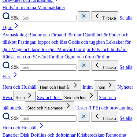
Graviditet och förlossning
Hudvård mamma
Mammakläder
Sök
Se alla
Tillbaka
Djur
Avmaskning
Bindor och förband för djur
Djurtillbehör
Foder och
tillskott
Fästingar, loppor och löss
Godis och tuggben
Leksaker för
djur
Mage och tarm för djur
Munvård för djur
Päls- och hudvård
Rädsla och oro
Sårvård för djur
Ögon och öron för djur
Sök
Se alla
Tillbaka
Fler
Hem och Hushåll
Intim
Nyheter
Hem och Hushåll
Intim
Resa
Sex och lust
Stöd och
Resa
Sex och lust
hjälpmedel
Tester (PPE) och provtagning
Stöd och hjälpmedel
Sök
Se alla
Tillbaka
Hem och Hushåll
Batterier
Disk
Doftljus och doftpinnar
Krisberedskap
Rengöring