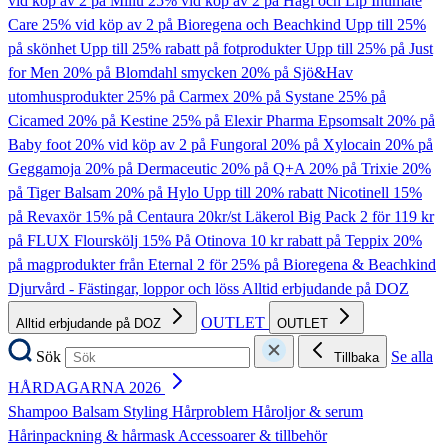
vid köp av 2 på Millu
25% vid köp av 2 på Hagi och Lip Intimate
Care
25% vid köp av 2 på Bioregena och Beachkind
Upp till 25%
på skönhet
Upp till 25% rabatt på fotprodukter
Upp till 25% på Just
for Men
20% på Blomdahl smycken
20% på Sjö&Hav
utomhusprodukter
25% på Carmex
20% på Systane
25% på
Cicamed
20% på Kestine
25% på Elexir Pharma Epsomsalt
20% på
Baby foot
20% vid köp av 2 på Fungoral
20% på Xylocain
20% på
Geggamoja
20% på Dermaceutic
20% på Q+A
20% på Trixie
20%
på Tiger Balsam
20% på Hylo
Upp till 20% rabatt Nicotinell
15%
på Revaxör
15% på Centaura
20kr/st Läkerol Big Pack
2 för 119 kr
på FLUX Flourskölj
15% På Otinova
10 kr rabatt på Teppix
20%
på magprodukter från Eternal
2 för 25% på Bioregena & Beachkind
Djurvård - Fästingar, loppor och löss
Alltid erbjudande på DOZ
OUTLET
Alltid erbjudande på DOZ
OUTLET
Sök
Se alla
Tillbaka
HÅRDAGARNA 2026
Shampoo
Balsam
Styling
Hårproblem
Håroljor & serum
Hårinpackning & hårmask
Accessoarer & tillbehör