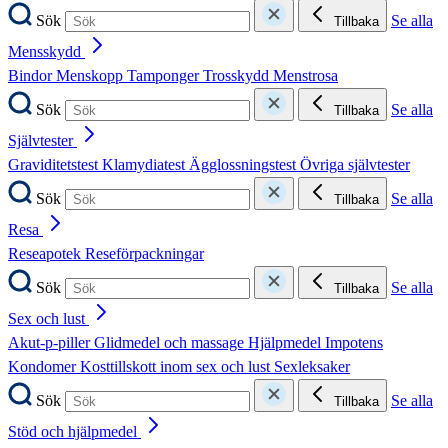
Sök
Se alla
Tillbaka
Mensskydd
Bindor
Menskopp
Tamponger
Trosskydd
Menstrosa
Sök
Se alla
Tillbaka
Självtester
Graviditetstest
Klamydiatest
Ägglossningstest
Övriga självtester
Sök
Se alla
Tillbaka
Resa
Reseapotek
Reseförpackningar
Sök
Se alla
Tillbaka
Sex och lust
Akut-p-piller
Glidmedel och massage
Hjälpmedel
Impotens
Kondomer
Kosttillskott inom sex och lust
Sexleksaker
Sök
Se alla
Tillbaka
Stöd och hjälpmedel