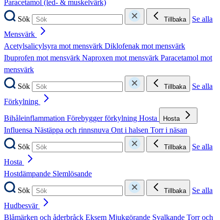
Paracetamol (led- & muskelvärk)
Sök
Se alla
Tillbaka
Mensvärk
Acetylsalicylsyra mot mensvärk
Diklofenak mot mensvärk
Ibuprofen mot mensvärk
Naproxen mot mensvärk
Paracetamol mot
mensvärk
Sök
Se alla
Tillbaka
Förkylning
Bihåleinflammation
Förebygger förkylning
Hosta
Hosta
Influensa
Nästäppa och rinnsnuva
Ont i halsen
Torr i näsan
Sök
Se alla
Tillbaka
Hosta
Hostdämpande
Slemlösande
Sök
Se alla
Tillbaka
Hudbesvär
Blåmärken och åderbråck
Eksem
Mjukgörande
Svalkande
Torr och