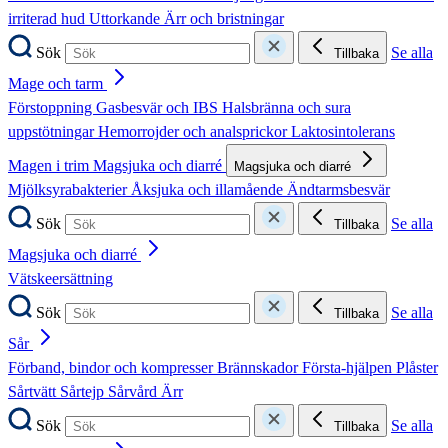
irriterad hud
Uttorkande
Ärr och bristningar
Sök
Se alla
Tillbaka
Mage och tarm
Förstoppning
Gasbesvär och IBS
Halsbränna och sura
uppstötningar
Hemorrojder och analsprickor
Laktosintolerans
Magen i trim
Magsjuka och diarré
Magsjuka och diarré
Mjölksyrabakterier
Åksjuka och illamående
Ändtarmsbesvär
Sök
Se alla
Tillbaka
Magsjuka och diarré
Vätskeersättning
Sök
Se alla
Tillbaka
Sår
Förband, bindor och kompresser
Brännskador
Första-hjälpen
Plåster
Sårtvätt
Sårtejp
Sårvård
Ärr
Sök
Se alla
Tillbaka