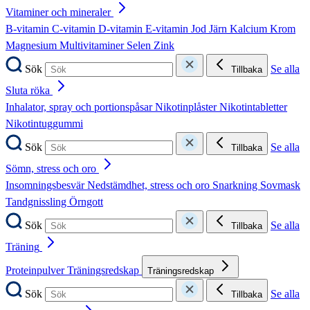
Vitaminer och mineraler
B-vitamin
C-vitamin
D-vitamin
E-vitamin
Jod
Järn
Kalcium
Krom
Magnesium
Multivitaminer
Selen
Zink
Sök
Se alla
Tillbaka
Sluta röka
Inhalator, spray och portionspåsar
Nikotinplåster
Nikotintabletter
Nikotintuggummi
Sök
Se alla
Tillbaka
Sömn, stress och oro
Insomningsbesvär
Nedstämdhet, stress och oro
Snarkning
Sovmask
Tandgnissling
Örngott
Sök
Se alla
Tillbaka
Träning
Proteinpulver
Träningsredskap
Träningsredskap
Sök
Se alla
Tillbaka