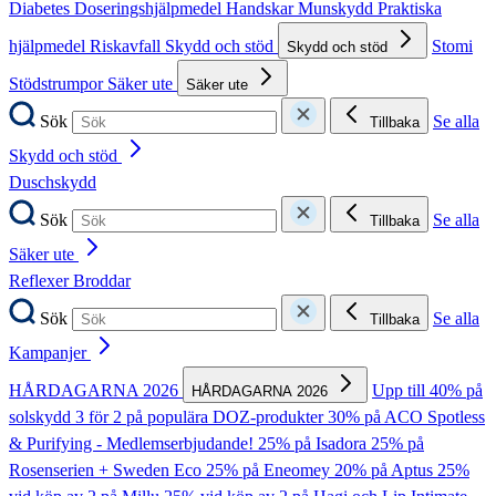
Diabetes
Doseringshjälpmedel
Handskar
Munskydd
Praktiska
hjälpmedel
Riskavfall
Skydd och stöd
Stomi
Skydd och stöd
Stödstrumpor
Säker ute
Säker ute
Sök
Se alla
Tillbaka
Skydd och stöd
Duschskydd
Sök
Se alla
Tillbaka
Säker ute
Reflexer
Broddar
Sök
Se alla
Tillbaka
Kampanjer
HÅRDAGARNA 2026
Upp till 40% på
HÅRDAGARNA 2026
solskydd
3 för 2 på populära DOZ-produkter
30% på ACO Spotless
& Purifying - Medlemserbjudande!
25% på Isadora
25% på
Rosenserien + Sweden Eco
25% på Eneomey
20% på Aptus
25%