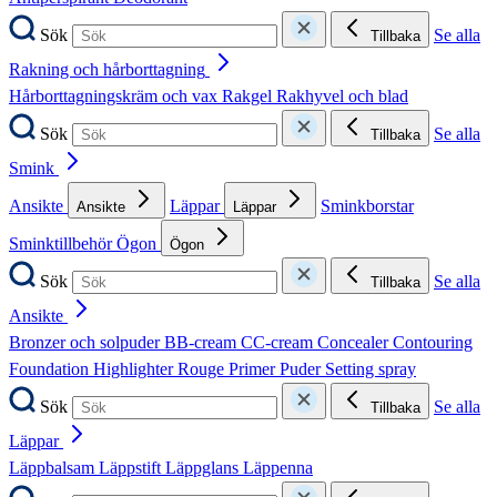
Sök
Se alla
Tillbaka
Rakning och hårborttagning
Hårborttagningskräm och vax
Rakgel
Rakhyvel och blad
Sök
Se alla
Tillbaka
Smink
Ansikte
Läppar
Sminkborstar
Ansikte
Läppar
Sminktillbehör
Ögon
Ögon
Sök
Se alla
Tillbaka
Ansikte
Bronzer och solpuder
BB-cream
CC-cream
Concealer
Contouring
Foundation
Highlighter
Rouge
Primer
Puder
Setting spray
Sök
Se alla
Tillbaka
Läppar
Läppbalsam
Läppstift
Läppglans
Läppenna