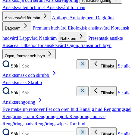
Ansiktsolja och serum
Ansiktsrengöring
Ansiktsrengöring
Ansiktsvatten och mist
Ansiktsvård för män
Anti-age
Anti-pigment
Dagkräm
Ansiktsvård för män
Premium hudvård
Ekologisk ansiktsvård
Koreansk
Dagkräm
hudvård
Läppvård
Nattkräm
Presentask ansikte
Nattkräm
Rosacea
Tillbehör för ansiktsvård
Ögon, fransar och bryn
Ögon, fransar och bryn
Sök
Se alla
Tillbaka
Ansiktsmask och skrubb
Ansiktsmask
Skrubb
Sök
Se alla
Tillbaka
Ansiktsrengöring
Eye make-up remover
Fet och oren hud
Känslig hud
Rengöringsgel
Rengöringskräm
Rengöringsmjölk
Rengöringsmousse
Rengöringspads
Rengöringswipes
Torr hud
Sök
Se alla
Tillbaka