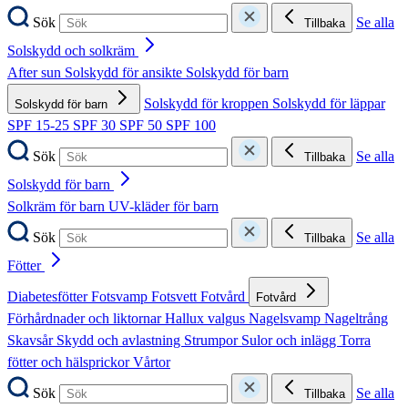
Sök
Se alla
Tillbaka
Solskydd och solkräm
After sun
Solskydd för ansikte
Solskydd för barn
Solskydd för kroppen
Solskydd för läppar
Solskydd för barn
SPF 15-25
SPF 30
SPF 50
SPF 100
Sök
Se alla
Tillbaka
Solskydd för barn
Solkräm för barn
UV-kläder för barn
Sök
Se alla
Tillbaka
Fötter
Diabetesfötter
Fotsvamp
Fotsvett
Fotvård
Fotvård
Förhårdnader och liktornar
Hallux valgus
Nagelsvamp
Nageltrång
Skavsår
Skydd och avlastning
Strumpor
Sulor och inlägg
Torra
fötter och hälsprickor
Vårtor
Sök
Se alla
Tillbaka