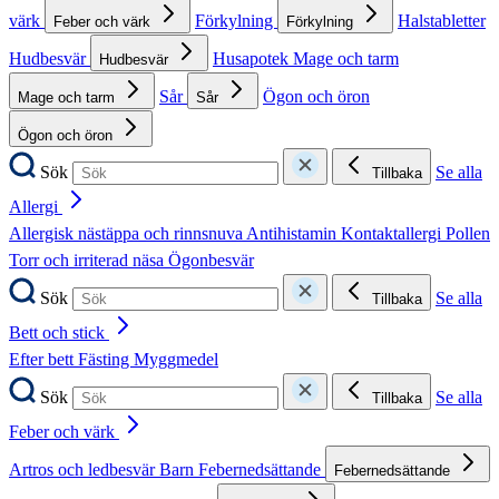
värk
Förkylning
Halstabletter
Feber och värk
Förkylning
Hudbesvär
Husapotek
Mage och tarm
Hudbesvär
Sår
Ögon och öron
Mage och tarm
Sår
Ögon och öron
Sök
Se alla
Tillbaka
Allergi
Allergisk nästäppa och rinnsnuva
Antihistamin
Kontaktallergi
Pollen
Torr och irriterad näsa
Ögonbesvär
Sök
Se alla
Tillbaka
Bett och stick
Efter bett
Fästing
Myggmedel
Sök
Se alla
Tillbaka
Feber och värk
Artros och ledbesvär
Barn
Febernedsättande
Febernedsättande