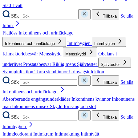
Städ
Tvätt
Sök
Se alla
Tillbaka
Intim
Flatlöss
Inkontinens och urinläckage
Intimhygien
Inkontinens och urinläckage
Intimhygien
Klimakteriebesvär
Mensskydd
Obalans i
Mensskydd
underlivet
Prostatabesvär
Riklig mens
Självtester
Självtester
Svampinfektion
Torra slemhinnor
Urinvägsinfektion
Sök
Se alla
Tillbaka
Inkontinens och urinläckage
Absorberande engångsunderkläder
Inkontinens kvinnor
Inkontinens
män
Inkontinens unisex
Skydd för säng och stol
Sök
Se alla
Tillbaka
Intimhygien
Intimdeodorant
Intimkräm
Intimrakning
Intimtvätt