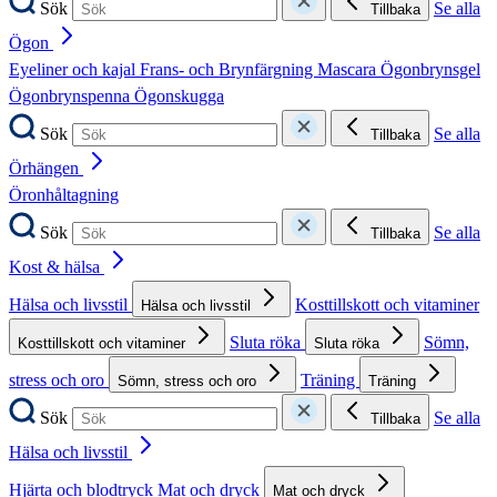
Sök
Se alla
Tillbaka
Ögon
Eyeliner och kajal
Frans- och Brynfärgning
Mascara
Ögonbrynsgel
Ögonbrynspenna
Ögonskugga
Sök
Se alla
Tillbaka
Örhängen
Öronhåltagning
Sök
Se alla
Tillbaka
Kost & hälsa
Hälsa och livsstil
Kosttillskott och vitaminer
Hälsa och livsstil
Sluta röka
Sömn,
Kosttillskott och vitaminer
Sluta röka
stress och oro
Träning
Sömn, stress och oro
Träning
Sök
Se alla
Tillbaka
Hälsa och livsstil
Hjärta och blodtryck
Mat och dryck
Mat och dryck