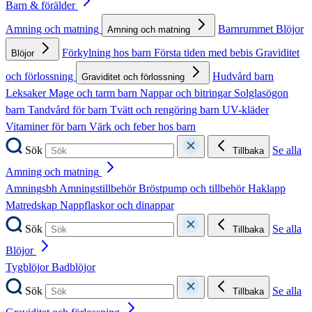
Barn & förälder
Amning och matning
Barnrummet
Blöjor
Amning och matning
Förkylning hos barn
Första tiden med bebis
Graviditet
Blöjor
och förlossning
Hudvård barn
Graviditet och förlossning
Leksaker
Mage och tarm barn
Nappar och bitringar
Solglasögon
barn
Tandvård för barn
Tvätt och rengöring barn
UV-kläder
Vitaminer för barn
Värk och feber hos barn
Sök
Se alla
Tillbaka
Amning och matning
Amningsbh
Amningstillbehör
Bröstpump och tillbehör
Haklapp
Matredskap
Nappflaskor och dinappar
Sök
Se alla
Tillbaka
Blöjor
Tygblöjor
Badblöjor
Sök
Se alla
Tillbaka