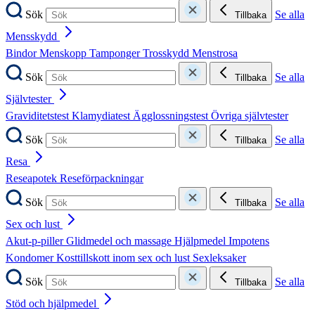
Sök
Se alla
Tillbaka
Mensskydd
Bindor
Menskopp
Tamponger
Trosskydd
Menstrosa
Sök
Se alla
Tillbaka
Självtester
Graviditetstest
Klamydiatest
Ägglossningstest
Övriga självtester
Sök
Se alla
Tillbaka
Resa
Reseapotek
Reseförpackningar
Sök
Se alla
Tillbaka
Sex och lust
Akut-p-piller
Glidmedel och massage
Hjälpmedel
Impotens
Kondomer
Kosttillskott inom sex och lust
Sexleksaker
Sök
Se alla
Tillbaka
Stöd och hjälpmedel