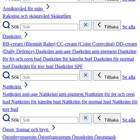
Ansiktsvård för män
Rakning och skäggvård
Skäggfärg
Sök
Se alla
Tillbaka
Dagkräm
BB-cream (Blemish Balm)
CC-cream (Color Correcting)
DD-cream
(Daily Defence)
Dagkräm anti-age
Dagkräm anti-pigment
Dagkräm
för fet och oren hud
Dagkräm för känslig hud
Dagkräm för normal
hud
Dagkräm för torr hud
Dagkräm SPF
Sök
Se alla
Tillbaka
Nattkräm
Nattkräm anti-age
Nattkräm anti-pigment
Nattkräm för fet och oren
hud
Nattkräm för känslig hud
Nattkräm för normal hud
Nattkräm för
torr hud
Sök
Se alla
Tillbaka
Ögon, fransar och bryn
Ögonbrynsserum
Ögonfransserum
Ögonkräm
Ögonmask