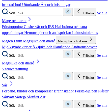
irriterad hud
Uttorkande
Ärr och bristningar
Sök
Se alla
Tillbaka
Mage och tarm
Förstoppning
Gasbesvär och IBS
Halsbränna och sura
uppstötningar
Hemorrojder och analsprickor
Laktosintolerans
Magen i trim
Magsjuka och diarré
Magsjuka och diarré
Mjölksyrabakterier
Åksjuka och illamående
Ändtarmsbesvär
Sök
Se alla
Tillbaka
Magsjuka och diarré
Vätskeersättning
Sök
Se alla
Tillbaka
Sår
Förband, bindor och kompresser
Brännskador
Första-hjälpen
Plåster
Sårtvätt
Sårtejp
Sårvård
Ärr
Sök
Se alla
Tillbaka