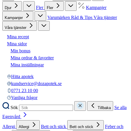
Fler
Kampanjer
Djur
Fler
Varumärken
Råd & Tips
Våra tjänster
Kampanjer
Våra tjänster
Mina recept
Mina sidor
Min bonus
Mina ordrar & favoriter
Mina inställningar
Hitta apotek
kundservice@dozapotek.se
0771 23 10 00
Vanliga frågor
Sök
Se alla
Tillbaka
Egenvård
Allergi
Bett och stick
Feber och
Allergi
Bett och stick