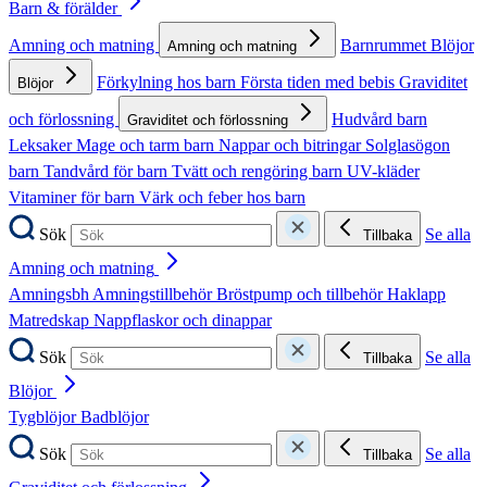
Barn & förälder
Amning och matning
Barnrummet
Blöjor
Amning och matning
Förkylning hos barn
Första tiden med bebis
Graviditet
Blöjor
och förlossning
Hudvård barn
Graviditet och förlossning
Leksaker
Mage och tarm barn
Nappar och bitringar
Solglasögon
barn
Tandvård för barn
Tvätt och rengöring barn
UV-kläder
Vitaminer för barn
Värk och feber hos barn
Sök
Se alla
Tillbaka
Amning och matning
Amningsbh
Amningstillbehör
Bröstpump och tillbehör
Haklapp
Matredskap
Nappflaskor och dinappar
Sök
Se alla
Tillbaka
Blöjor
Tygblöjor
Badblöjor
Sök
Se alla
Tillbaka