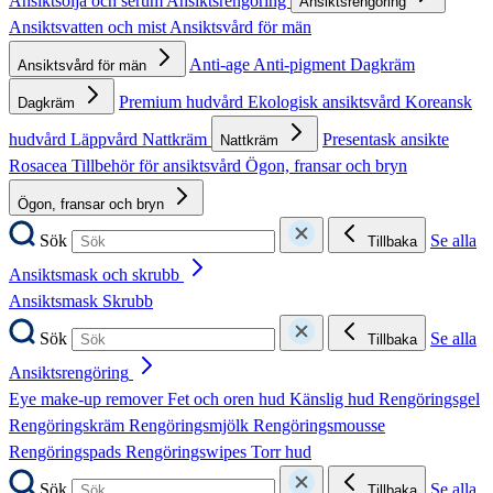
Ansiktsolja och serum
Ansiktsrengöring
Ansiktsrengöring
Ansiktsvatten och mist
Ansiktsvård för män
Anti-age
Anti-pigment
Dagkräm
Ansiktsvård för män
Premium hudvård
Ekologisk ansiktsvård
Koreansk
Dagkräm
hudvård
Läppvård
Nattkräm
Presentask ansikte
Nattkräm
Rosacea
Tillbehör för ansiktsvård
Ögon, fransar och bryn
Ögon, fransar och bryn
Sök
Se alla
Tillbaka
Ansiktsmask och skrubb
Ansiktsmask
Skrubb
Sök
Se alla
Tillbaka
Ansiktsrengöring
Eye make-up remover
Fet och oren hud
Känslig hud
Rengöringsgel
Rengöringskräm
Rengöringsmjölk
Rengöringsmousse
Rengöringspads
Rengöringswipes
Torr hud
Sök
Se alla
Tillbaka