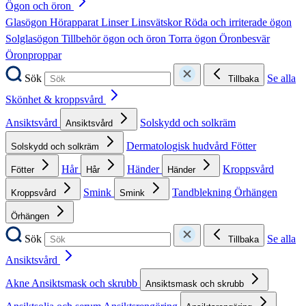
Ögon och öron
Glasögon
Hörapparat
Linser
Linsvätskor
Röda och irriterade ögon
Solglasögon
Tillbehör ögon och öron
Torra ögon
Öronbesvär
Öronproppar
Sök
Se alla
Tillbaka
Skönhet & kroppsvård
Ansiktsvård
Solskydd och solkräm
Ansiktsvård
Dermatologisk hudvård
Fötter
Solskydd och solkräm
Hår
Händer
Kroppsvård
Fötter
Hår
Händer
Smink
Tandblekning
Örhängen
Kroppsvård
Smink
Örhängen
Sök
Se alla
Tillbaka
Ansiktsvård
Akne
Ansiktsmask och skrubb
Ansiktsmask och skrubb