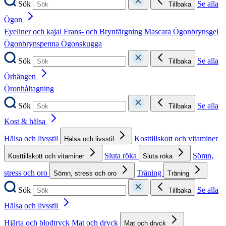
Sök
Se alla
Tillbaka
Ögon
Eyeliner och kajal
Frans- och Brynfärgning
Mascara
Ögonbrynsgel
Ögonbrynspenna
Ögonskugga
Sök
Se alla
Tillbaka
Örhängen
Öronhåltagning
Sök
Se alla
Tillbaka
Kost & hälsa
Hälsa och livsstil
Kosttillskott och vitaminer
Hälsa och livsstil
Sluta röka
Sömn,
Kosttillskott och vitaminer
Sluta röka
stress och oro
Träning
Sömn, stress och oro
Träning
Sök
Se alla
Tillbaka
Hälsa och livsstil
Hjärta och blodtryck
Mat och dryck
Mat och dryck