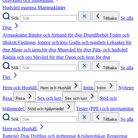
Graviditet och förlossning
Hudvård mamma
Mammakläder
Sök
Se alla
Tillbaka
Djur
Avmaskning
Bindor och förband för djur
Djurtillbehör
Foder och
tillskott
Fästingar, loppor och löss
Godis och tuggben
Leksaker för
djur
Mage och tarm för djur
Munvård för djur
Päls- och hudvård
Rädsla och oro
Sårvård för djur
Ögon och öron för djur
Sök
Se alla
Tillbaka
Fler
Hem och Hushåll
Intim
Nyheter
Hem och Hushåll
Intim
Resa
Sex och lust
Stöd och
Resa
Sex och lust
hjälpmedel
Tester (PPE) och provtagning
Stöd och hjälpmedel
Sök
Se alla
Tillbaka
Hem och Hushåll
Batterier
Disk
Doftljus och doftpinnar
Krisberedskap
Rengöring