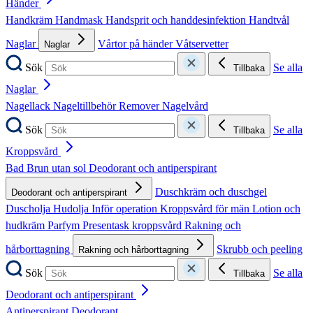
Händer
Handkräm
Handmask
Handsprit och handdesinfektion
Handtvål
Naglar
Vårtor på händer
Våtservetter
Naglar
Sök
Se alla
Tillbaka
Naglar
Nagellack
Nageltillbehör
Remover
Nagelvård
Sök
Se alla
Tillbaka
Kroppsvård
Bad
Brun utan sol
Deodorant och antiperspirant
Duschkräm och duschgel
Deodorant och antiperspirant
Duscholja
Hudolja
Inför operation
Kroppsvård för män
Lotion och
hudkräm
Parfym
Presentask kroppsvård
Rakning och
hårborttagning
Skrubb och peeling
Rakning och hårborttagning
Sök
Se alla
Tillbaka
Deodorant och antiperspirant
Antiperspirant
Deodorant