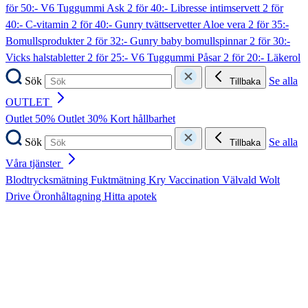
för 50:- V6 Tuggummi Ask
2 för 40:- Libresse intimservett
2 för
40:- C-vitamin
2 för 40:- Gunry tvättservetter Aloe vera
2 för 35:-
Bomullsprodukter
2 för 32:- Gunry baby bomullspinnar
2 för 30:-
Vicks halstabletter
2 för 25:- V6 Tuggummi Påsar
2 för 20:- Läkerol
Sök
Se alla
Tillbaka
OUTLET
Outlet 50%
Outlet 30%
Kort hållbarhet
Sök
Se alla
Tillbaka
Våra tjänster
Blodtrycksmätning
Fuktmätning
Kry
Vaccination
Välvald
Wolt
Drive
Öronhåltagning
Hitta apotek