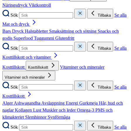
Näringsdryck
Viktkontroll
Sök
Se alla
Tillbaka
Mat och dryck
Bars
Dryck
Halstabletter
Smaksättning och sötning
Snacks och
godis
Superfood
Tuggummi
Glutenfritt
Sök
Se alla
Tillbaka
Kosttillskott och vitaminer
Kosttillskott
Vitaminer och mineraler
Kosttillskott
Vitaminer och mineraler
Sök
Se alla
Tillbaka
Kosttillskott
Alger
Ashwagandha
Avslappning
Energi
Gurkmeja
Hår, hud och
naglar
Kollagen
Lust
Muskler och leder
Omega-3
PMS och
klimakteriet
Slemhinnor
Synförmåga
Sök
Se alla
Tillbaka