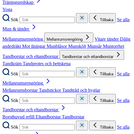
Träningsredskap
Yoga
Sök
Se alla
Tillbaka
Mun & tänder
Mellanrumsrengöring
Vitare tänder
Dålig
Mellanrumsrengöring
andedräkt
Mot ilningar
Munblåsor
Munskölj
Munsår
Muntorrhet
Tandborstar och eltandborstar
Tandborstar och eltandborstar
Tandkräm
Tandprotes och bettskena
Sök
Se alla
Tillbaka
Mellanrumsrengöring
Mellanrumsborstar
Tandstickor
Tandtråd och byglar
Sök
Se alla
Tillbaka
Tandborstar och eltandborstar
Borsthuvud refill
Eltandborstar
Tandborstar
Sök
Se alla
Tillbaka