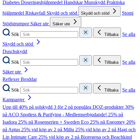
Diabetes
Doseringshjälpmedel
Handskar
Munskydd
Praktiska
hjälpmedel
Riskavfall
Skydd och stöd
Stomi
Skydd och stöd
Stödstrumpor
Säker ute
Säker ute
Sök
Se alla
Tillbaka
Skydd och stöd
Duschskydd
Sök
Se alla
Tillbaka
Säker ute
Reflexer
Broddar
Sök
Se alla
Tillbaka
Kampanjer
Upp till 40% på solskydd
3 för 2 på populära DOZ-produkter
30%
på ACO Spotless & Purifying - Medlemserbjudande!
25% på
Isadora
25% på Rosenserien + Sweden Eco
25% på Eneomey
20%
på Aptus
25% vid köp av 2 på Millu
25% vid köp av 2 på Hagi och
Lip Intimate Care
25% vid köp av 2 på Bioregena och Beachkind