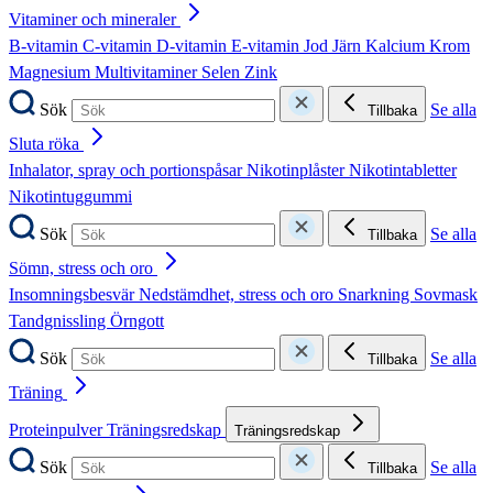
Vitaminer och mineraler
B-vitamin
C-vitamin
D-vitamin
E-vitamin
Jod
Järn
Kalcium
Krom
Magnesium
Multivitaminer
Selen
Zink
Sök
Se alla
Tillbaka
Sluta röka
Inhalator, spray och portionspåsar
Nikotinplåster
Nikotintabletter
Nikotintuggummi
Sök
Se alla
Tillbaka
Sömn, stress och oro
Insomningsbesvär
Nedstämdhet, stress och oro
Snarkning
Sovmask
Tandgnissling
Örngott
Sök
Se alla
Tillbaka
Träning
Proteinpulver
Träningsredskap
Träningsredskap
Sök
Se alla
Tillbaka