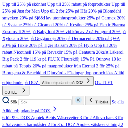
Upp till 25% på skönhet
Upp till 25% rabatt på fotprodukter
Upp till
25% på Just for Men
Upp till 2 för 25% på Hår
20% på Blomdahl
smycken
20% på Sjö&Hav utomhusprodukter
25% på Carmex
20%
på Systane
25% på Cicamed
20% på Kestine
25% på Elexir Pharma
Epsomsalt
20% på Baby foot
20% vid köp av 2 på Fungoral
20% på
Xylocain
20% på Geggamoja
20% på Dermaceutic
20% på Q+A
20% på Trixie
20% på Tiger Balsam
20% på Hylo
Upp till 20%
rabatt Nicotinell
15% på Revaxör
15% på Centaura
20kr/st Läkerol
Big Pack
2 för 119 kr på FLUX Flourskölj
15% På Otinova
10 kr
rabatt på Teppix
20% på magprodukter från Eternal
2 för 25% på
Bioregena & Beachkind
Djurvård - Fästingar, loppor och löss
Alltid
erbjudande på DOZ
OUTLET
Alltid erbjudande på DOZ
OUTLET
Sök
Se alla
Tillbaka
Alltid erbjudande på DOZ
6 för 99:- DOZ Apotek Bebis Våtservetter
3 för 2 Allevo bars
3 för
2 Salvequick barnplåster
2 för 85:- DOZ Apotek vätskeersättning
2