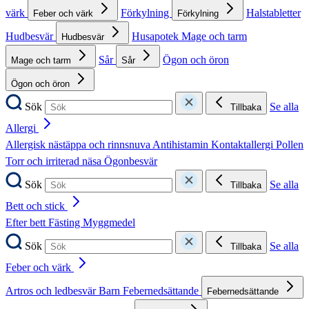
värk
Förkylning
Halstabletter
Feber och värk
Förkylning
Hudbesvär
Husapotek
Mage och tarm
Hudbesvär
Sår
Ögon och öron
Mage och tarm
Sår
Ögon och öron
Sök
Se alla
Tillbaka
Allergi
Allergisk nästäppa och rinnsnuva
Antihistamin
Kontaktallergi
Pollen
Torr och irriterad näsa
Ögonbesvär
Sök
Se alla
Tillbaka
Bett och stick
Efter bett
Fästing
Myggmedel
Sök
Se alla
Tillbaka
Feber och värk
Artros och ledbesvär
Barn
Febernedsättande
Febernedsättande