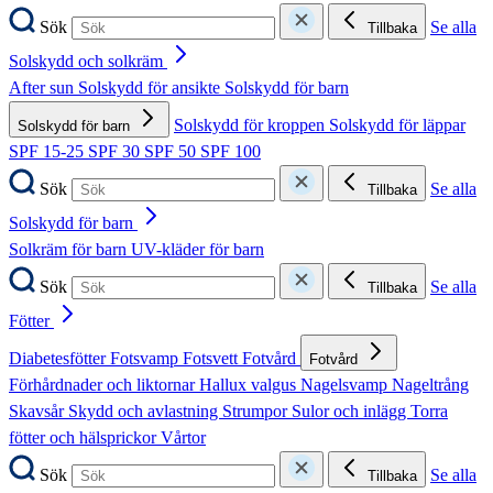
Sök
Se alla
Tillbaka
Solskydd och solkräm
After sun
Solskydd för ansikte
Solskydd för barn
Solskydd för kroppen
Solskydd för läppar
Solskydd för barn
SPF 15-25
SPF 30
SPF 50
SPF 100
Sök
Se alla
Tillbaka
Solskydd för barn
Solkräm för barn
UV-kläder för barn
Sök
Se alla
Tillbaka
Fötter
Diabetesfötter
Fotsvamp
Fotsvett
Fotvård
Fotvård
Förhårdnader och liktornar
Hallux valgus
Nagelsvamp
Nageltrång
Skavsår
Skydd och avlastning
Strumpor
Sulor och inlägg
Torra
fötter och hälsprickor
Vårtor
Sök
Se alla
Tillbaka