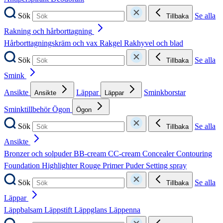
Sök
Se alla
Tillbaka
Rakning och hårborttagning
Hårborttagningskräm och vax
Rakgel
Rakhyvel och blad
Sök
Se alla
Tillbaka
Smink
Ansikte
Läppar
Sminkborstar
Ansikte
Läppar
Sminktillbehör
Ögon
Ögon
Sök
Se alla
Tillbaka
Ansikte
Bronzer och solpuder
BB-cream
CC-cream
Concealer
Contouring
Foundation
Highlighter
Rouge
Primer
Puder
Setting spray
Sök
Se alla
Tillbaka
Läppar
Läppbalsam
Läppstift
Läppglans
Läppenna