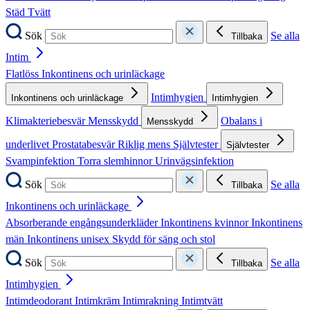
Städ
Tvätt
Sök
Se alla
Tillbaka
Intim
Flatlöss
Inkontinens och urinläckage
Intimhygien
Inkontinens och urinläckage
Intimhygien
Klimakteriebesvär
Mensskydd
Obalans i
Mensskydd
underlivet
Prostatabesvär
Riklig mens
Självtester
Självtester
Svampinfektion
Torra slemhinnor
Urinvägsinfektion
Sök
Se alla
Tillbaka
Inkontinens och urinläckage
Absorberande engångsunderkläder
Inkontinens kvinnor
Inkontinens
män
Inkontinens unisex
Skydd för säng och stol
Sök
Se alla
Tillbaka
Intimhygien
Intimdeodorant
Intimkräm
Intimrakning
Intimtvätt