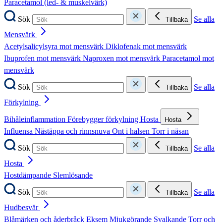
Paracetamol (led- & muskelvärk)
Sök
Se alla
Tillbaka
Mensvärk
Acetylsalicylsyra mot mensvärk
Diklofenak mot mensvärk
Ibuprofen mot mensvärk
Naproxen mot mensvärk
Paracetamol mot
mensvärk
Sök
Se alla
Tillbaka
Förkylning
Bihåleinflammation
Förebygger förkylning
Hosta
Hosta
Influensa
Nästäppa och rinnsnuva
Ont i halsen
Torr i näsan
Sök
Se alla
Tillbaka
Hosta
Hostdämpande
Slemlösande
Sök
Se alla
Tillbaka
Hudbesvär
Blåmärken och åderbråck
Eksem
Mjukgörande
Svalkande
Torr och