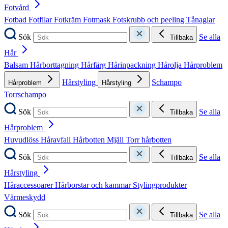
Fotvård
Fotbad
Fotfilar
Fotkräm
Fotmask
Fotskrubb och peeling
Tånaglar
Sök
Se alla
Tillbaka
Hår
Balsam
Hårborttagning
Hårfärg
Hårinpackning
Hårolja
Hårproblem
Hårstyling
Schampo
Hårproblem
Hårstyling
Torrschampo
Sök
Se alla
Tillbaka
Hårproblem
Huvudlöss
Håravfall
Hårbotten
Mjäll
Torr hårbotten
Sök
Se alla
Tillbaka
Hårstyling
Håraccessoarer
Hårborstar och kammar
Stylingprodukter
Värmeskydd
Sök
Se alla
Tillbaka