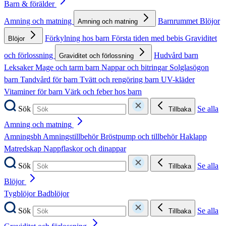
Barn & förälder
Amning och matning
Barnrummet
Blöjor
Amning och matning
Förkylning hos barn
Första tiden med bebis
Graviditet
Blöjor
och förlossning
Hudvård barn
Graviditet och förlossning
Leksaker
Mage och tarm barn
Nappar och bitringar
Solglasögon
barn
Tandvård för barn
Tvätt och rengöring barn
UV-kläder
Vitaminer för barn
Värk och feber hos barn
Sök
Se alla
Tillbaka
Amning och matning
Amningsbh
Amningstillbehör
Bröstpump och tillbehör
Haklapp
Matredskap
Nappflaskor och dinappar
Sök
Se alla
Tillbaka
Blöjor
Tygblöjor
Badblöjor
Sök
Se alla
Tillbaka