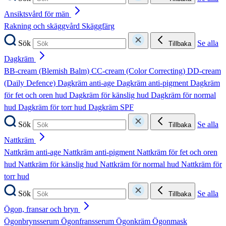
Ansiktsvård för män
Rakning och skäggvård
Skäggfärg
Sök
Se alla
Tillbaka
Dagkräm
BB-cream (Blemish Balm)
CC-cream (Color Correcting)
DD-cream
(Daily Defence)
Dagkräm anti-age
Dagkräm anti-pigment
Dagkräm
för fet och oren hud
Dagkräm för känslig hud
Dagkräm för normal
hud
Dagkräm för torr hud
Dagkräm SPF
Sök
Se alla
Tillbaka
Nattkräm
Nattkräm anti-age
Nattkräm anti-pigment
Nattkräm för fet och oren
hud
Nattkräm för känslig hud
Nattkräm för normal hud
Nattkräm för
torr hud
Sök
Se alla
Tillbaka
Ögon, fransar och bryn
Ögonbrynsserum
Ögonfransserum
Ögonkräm
Ögonmask