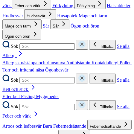
värk
Förkylning
Halstabletter
Feber och värk
Förkylning
Hudbesvär
Husapotek
Mage och tarm
Hudbesvär
Sår
Ögon och öron
Mage och tarm
Sår
Ögon och öron
Sök
Se alla
Tillbaka
Allergi
Allergisk nästäppa och rinnsnuva
Antihistamin
Kontaktallergi
Pollen
Torr och irriterad näsa
Ögonbesvär
Sök
Se alla
Tillbaka
Bett och stick
Efter bett
Fästing
Myggmedel
Sök
Se alla
Tillbaka
Feber och värk
Artros och ledbesvär
Barn
Febernedsättande
Febernedsättande