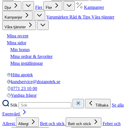
Fler
Kampanjer
Djur
Fler
Varumärken
Råd & Tips
Våra tjänster
Kampanjer
Våra tjänster
Mina recept
Mina sidor
Min bonus
Mina ordrar & favoriter
Mina inställningar
Hitta apotek
kundservice@dozapotek.se
0771 23 10 00
Vanliga frågor
Sök
Se alla
Tillbaka
Egenvård
Allergi
Bett och stick
Feber och
Allergi
Bett och stick