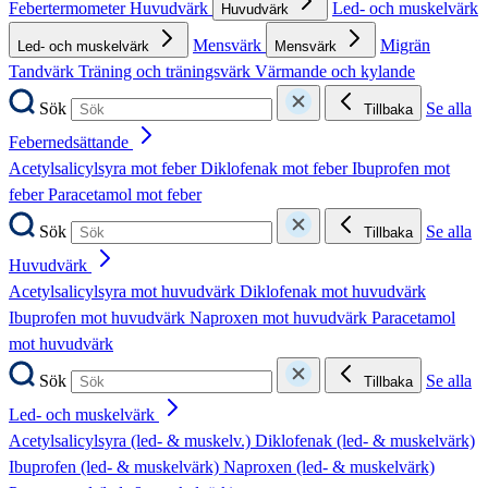
Febertermometer
Huvudvärk
Led- och muskelvärk
Huvudvärk
Mensvärk
Migrän
Led- och muskelvärk
Mensvärk
Tandvärk
Träning och träningsvärk
Värmande och kylande
Sök
Se alla
Tillbaka
Febernedsättande
Acetylsalicylsyra mot feber
Diklofenak mot feber
Ibuprofen mot
feber
Paracetamol mot feber
Sök
Se alla
Tillbaka
Huvudvärk
Acetylsalicylsyra mot huvudvärk
Diklofenak mot huvudvärk
Ibuprofen mot huvudvärk
Naproxen mot huvudvärk
Paracetamol
mot huvudvärk
Sök
Se alla
Tillbaka
Led- och muskelvärk
Acetylsalicylsyra (led- & muskelv.)
Diklofenak (led- & muskelvärk)
Ibuprofen (led- & muskelvärk)
Naproxen (led- & muskelvärk)