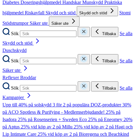
Diabetes
Doseringshjälpmedel
Handskar
Munskydd
Praktiska
hjälpmedel
Riskavfall
Skydd och stöd
Stomi
Skydd och stöd
Stödstrumpor
Säker ute
Säker ute
Sök
Se alla
Tillbaka
Skydd och stöd
Duschskydd
Sök
Se alla
Tillbaka
Säker ute
Reflexer
Broddar
Sök
Se alla
Tillbaka
Kampanjer
Upp till 40% på solskydd
3 för 2 på populära DOZ-produkter
30%
på ACO Spotless & Purifying - Medlemserbjudande!
25% på
Isadora
25% på Rosenserien + Sweden Eco
25% på Eneomey
20%
på Aptus
25% vid köp av 2 på Millu
25% vid köp av 2 på Hagi och
Lip Intimate Care
25% vid köp av 2 på Bioregena och Beachkind