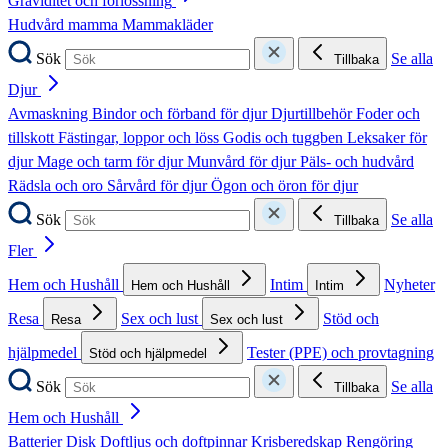
Graviditet och förlossning
Hudvård mamma
Mammakläder
Sök
Se alla
Tillbaka
Djur
Avmaskning
Bindor och förband för djur
Djurtillbehör
Foder och
tillskott
Fästingar, loppor och löss
Godis och tuggben
Leksaker för
djur
Mage och tarm för djur
Munvård för djur
Päls- och hudvård
Rädsla och oro
Sårvård för djur
Ögon och öron för djur
Sök
Se alla
Tillbaka
Fler
Hem och Hushåll
Intim
Nyheter
Hem och Hushåll
Intim
Resa
Sex och lust
Stöd och
Resa
Sex och lust
hjälpmedel
Tester (PPE) och provtagning
Stöd och hjälpmedel
Sök
Se alla
Tillbaka
Hem och Hushåll
Batterier
Disk
Doftljus och doftpinnar
Krisberedskap
Rengöring