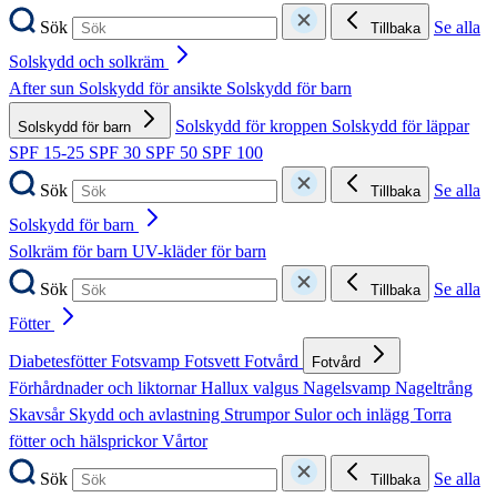
Sök
Se alla
Tillbaka
Solskydd och solkräm
After sun
Solskydd för ansikte
Solskydd för barn
Solskydd för kroppen
Solskydd för läppar
Solskydd för barn
SPF 15-25
SPF 30
SPF 50
SPF 100
Sök
Se alla
Tillbaka
Solskydd för barn
Solkräm för barn
UV-kläder för barn
Sök
Se alla
Tillbaka
Fötter
Diabetesfötter
Fotsvamp
Fotsvett
Fotvård
Fotvård
Förhårdnader och liktornar
Hallux valgus
Nagelsvamp
Nageltrång
Skavsår
Skydd och avlastning
Strumpor
Sulor och inlägg
Torra
fötter och hälsprickor
Vårtor
Sök
Se alla
Tillbaka