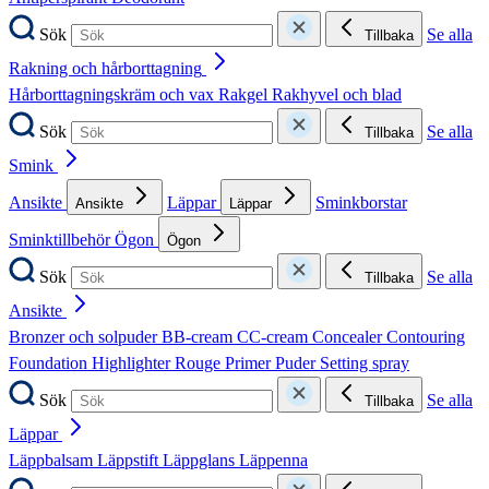
Sök
Se alla
Tillbaka
Rakning och hårborttagning
Hårborttagningskräm och vax
Rakgel
Rakhyvel och blad
Sök
Se alla
Tillbaka
Smink
Ansikte
Läppar
Sminkborstar
Ansikte
Läppar
Sminktillbehör
Ögon
Ögon
Sök
Se alla
Tillbaka
Ansikte
Bronzer och solpuder
BB-cream
CC-cream
Concealer
Contouring
Foundation
Highlighter
Rouge
Primer
Puder
Setting spray
Sök
Se alla
Tillbaka
Läppar
Läppbalsam
Läppstift
Läppglans
Läppenna