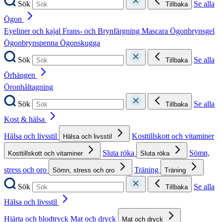
Sök
Se alla
Tillbaka
Ögon
Eyeliner och kajal
Frans- och Brynfärgning
Mascara
Ögonbrynsgel
Ögonbrynspenna
Ögonskugga
Sök
Se alla
Tillbaka
Örhängen
Öronhåltagning
Sök
Se alla
Tillbaka
Kost & hälsa
Hälsa och livsstil
Kosttillskott och vitaminer
Hälsa och livsstil
Sluta röka
Sömn,
Kosttillskott och vitaminer
Sluta röka
stress och oro
Träning
Sömn, stress och oro
Träning
Sök
Se alla
Tillbaka
Hälsa och livsstil
Hjärta och blodtryck
Mat och dryck
Mat och dryck