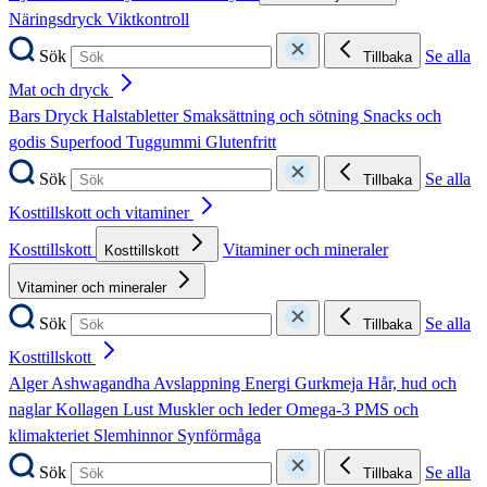
Näringsdryck
Viktkontroll
Sök
Se alla
Tillbaka
Mat och dryck
Bars
Dryck
Halstabletter
Smaksättning och sötning
Snacks och
godis
Superfood
Tuggummi
Glutenfritt
Sök
Se alla
Tillbaka
Kosttillskott och vitaminer
Kosttillskott
Vitaminer och mineraler
Kosttillskott
Vitaminer och mineraler
Sök
Se alla
Tillbaka
Kosttillskott
Alger
Ashwagandha
Avslappning
Energi
Gurkmeja
Hår, hud och
naglar
Kollagen
Lust
Muskler och leder
Omega-3
PMS och
klimakteriet
Slemhinnor
Synförmåga
Sök
Se alla
Tillbaka