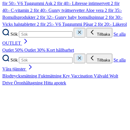
för 50:- V6 Tuggummi Ask
2 för 40:- Libresse intimservett
2 för
40:- C-vitamin
2 för 40:- Gunry tvättservetter Aloe vera
2 för 35:-
Bomullsprodukter
2 för 32:- Gunry baby bomullspinnar
2 för 30:-
Vicks halstabletter
2 för 25:- V6 Tuggummi Påsar
2 för 20:- Läkerol
Sök
Se alla
Tillbaka
OUTLET
Outlet 50%
Outlet 30%
Kort hållbarhet
Sök
Se alla
Tillbaka
Våra tjänster
Blodtrycksmätning
Fuktmätning
Kry
Vaccination
Välvald
Wolt
Drive
Öronhåltagning
Hitta apotek