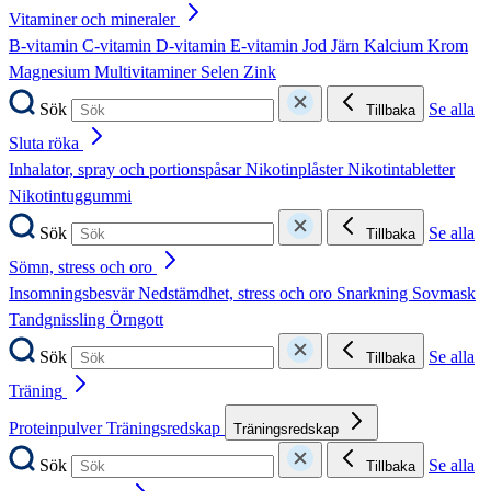
Vitaminer och mineraler
B-vitamin
C-vitamin
D-vitamin
E-vitamin
Jod
Järn
Kalcium
Krom
Magnesium
Multivitaminer
Selen
Zink
Sök
Se alla
Tillbaka
Sluta röka
Inhalator, spray och portionspåsar
Nikotinplåster
Nikotintabletter
Nikotintuggummi
Sök
Se alla
Tillbaka
Sömn, stress och oro
Insomningsbesvär
Nedstämdhet, stress och oro
Snarkning
Sovmask
Tandgnissling
Örngott
Sök
Se alla
Tillbaka
Träning
Proteinpulver
Träningsredskap
Träningsredskap
Sök
Se alla
Tillbaka