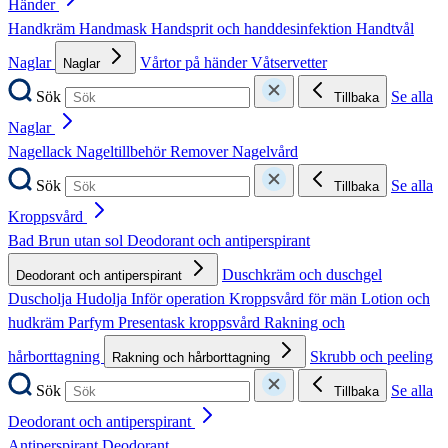
Händer
Handkräm
Handmask
Handsprit och handdesinfektion
Handtvål
Naglar
Vårtor på händer
Våtservetter
Naglar
Sök
Se alla
Tillbaka
Naglar
Nagellack
Nageltillbehör
Remover
Nagelvård
Sök
Se alla
Tillbaka
Kroppsvård
Bad
Brun utan sol
Deodorant och antiperspirant
Duschkräm och duschgel
Deodorant och antiperspirant
Duscholja
Hudolja
Inför operation
Kroppsvård för män
Lotion och
hudkräm
Parfym
Presentask kroppsvård
Rakning och
hårborttagning
Skrubb och peeling
Rakning och hårborttagning
Sök
Se alla
Tillbaka
Deodorant och antiperspirant
Antiperspirant
Deodorant