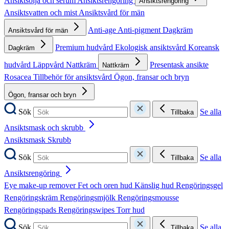
Ansiktsolja och serum
Ansiktsrengöring
Ansiktsrengöring
Ansiktsvatten och mist
Ansiktsvård för män
Anti-age
Anti-pigment
Dagkräm
Ansiktsvård för män
Premium hudvård
Ekologisk ansiktsvård
Koreansk
Dagkräm
hudvård
Läppvård
Nattkräm
Presentask ansikte
Nattkräm
Rosacea
Tillbehör för ansiktsvård
Ögon, fransar och bryn
Ögon, fransar och bryn
Sök
Se alla
Tillbaka
Ansiktsmask och skrubb
Ansiktsmask
Skrubb
Sök
Se alla
Tillbaka
Ansiktsrengöring
Eye make-up remover
Fet och oren hud
Känslig hud
Rengöringsgel
Rengöringskräm
Rengöringsmjölk
Rengöringsmousse
Rengöringspads
Rengöringswipes
Torr hud
Sök
Se alla
Tillbaka