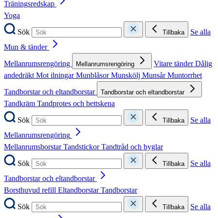
Träningsredskap
Yoga
Sök
Se alla
Tillbaka
Mun & tänder
Mellanrumsrengöring
Vitare tänder
Dålig
Mellanrumsrengöring
andedräkt
Mot ilningar
Munblåsor
Munskölj
Munsår
Muntorrhet
Tandborstar och eltandborstar
Tandborstar och eltandborstar
Tandkräm
Tandprotes och bettskena
Sök
Se alla
Tillbaka
Mellanrumsrengöring
Mellanrumsborstar
Tandstickor
Tandtråd och byglar
Sök
Se alla
Tillbaka
Tandborstar och eltandborstar
Borsthuvud refill
Eltandborstar
Tandborstar
Sök
Se alla
Tillbaka