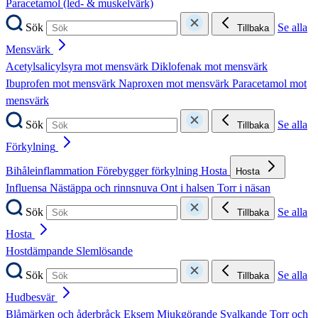
Paracetamol (led- & muskelvärk)
Sök
Se alla
Tillbaka
Mensvärk
Acetylsalicylsyra mot mensvärk
Diklofenak mot mensvärk
Ibuprofen mot mensvärk
Naproxen mot mensvärk
Paracetamol mot
mensvärk
Sök
Se alla
Tillbaka
Förkylning
Bihåleinflammation
Förebygger förkylning
Hosta
Hosta
Influensa
Nästäppa och rinnsnuva
Ont i halsen
Torr i näsan
Sök
Se alla
Tillbaka
Hosta
Hostdämpande
Slemlösande
Sök
Se alla
Tillbaka
Hudbesvär
Blåmärken och åderbråck
Eksem
Mjukgörande
Svalkande
Torr och