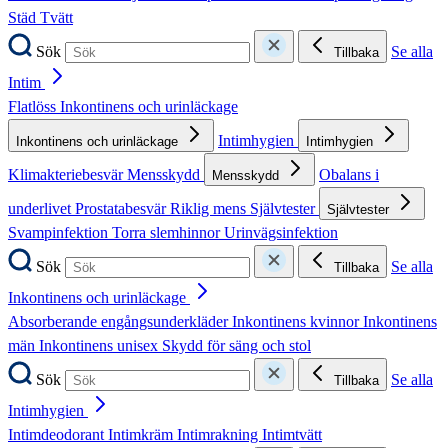
Städ
Tvätt
Sök
Se alla
Tillbaka
Intim
Flatlöss
Inkontinens och urinläckage
Intimhygien
Inkontinens och urinläckage
Intimhygien
Klimakteriebesvär
Mensskydd
Obalans i
Mensskydd
underlivet
Prostatabesvär
Riklig mens
Självtester
Självtester
Svampinfektion
Torra slemhinnor
Urinvägsinfektion
Sök
Se alla
Tillbaka
Inkontinens och urinläckage
Absorberande engångsunderkläder
Inkontinens kvinnor
Inkontinens
män
Inkontinens unisex
Skydd för säng och stol
Sök
Se alla
Tillbaka
Intimhygien
Intimdeodorant
Intimkräm
Intimrakning
Intimtvätt