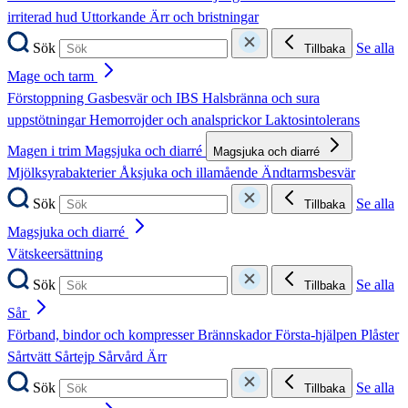
irriterad hud
Uttorkande
Ärr och bristningar
Sök
Se alla
Tillbaka
Mage och tarm
Förstoppning
Gasbesvär och IBS
Halsbränna och sura
uppstötningar
Hemorrojder och analsprickor
Laktosintolerans
Magen i trim
Magsjuka och diarré
Magsjuka och diarré
Mjölksyrabakterier
Åksjuka och illamående
Ändtarmsbesvär
Sök
Se alla
Tillbaka
Magsjuka och diarré
Vätskeersättning
Sök
Se alla
Tillbaka
Sår
Förband, bindor och kompresser
Brännskador
Första-hjälpen
Plåster
Sårtvätt
Sårtejp
Sårvård
Ärr
Sök
Se alla
Tillbaka