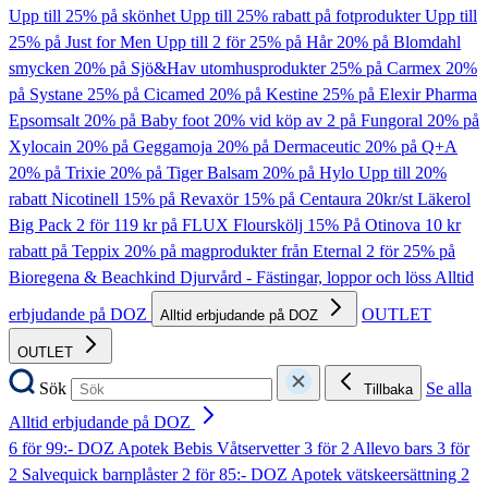
Upp till 25% på skönhet
Upp till 25% rabatt på fotprodukter
Upp till
25% på Just for Men
Upp till 2 för 25% på Hår
20% på Blomdahl
smycken
20% på Sjö&Hav utomhusprodukter
25% på Carmex
20%
på Systane
25% på Cicamed
20% på Kestine
25% på Elexir Pharma
Epsomsalt
20% på Baby foot
20% vid köp av 2 på Fungoral
20% på
Xylocain
20% på Geggamoja
20% på Dermaceutic
20% på Q+A
20% på Trixie
20% på Tiger Balsam
20% på Hylo
Upp till 20%
rabatt Nicotinell
15% på Revaxör
15% på Centaura
20kr/st Läkerol
Big Pack
2 för 119 kr på FLUX Flourskölj
15% På Otinova
10 kr
rabatt på Teppix
20% på magprodukter från Eternal
2 för 25% på
Bioregena & Beachkind
Djurvård - Fästingar, loppor och löss
Alltid
erbjudande på DOZ
OUTLET
Alltid erbjudande på DOZ
OUTLET
Sök
Se alla
Tillbaka
Alltid erbjudande på DOZ
6 för 99:- DOZ Apotek Bebis Våtservetter
3 för 2 Allevo bars
3 för
2 Salvequick barnplåster
2 för 85:- DOZ Apotek vätskeersättning
2