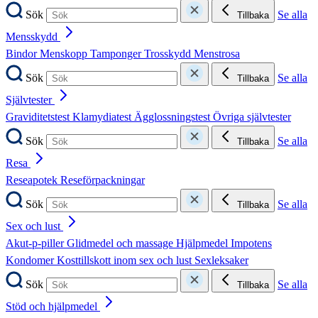
Sök
Se alla
Tillbaka
Mensskydd
Bindor
Menskopp
Tamponger
Trosskydd
Menstrosa
Sök
Se alla
Tillbaka
Självtester
Graviditetstest
Klamydiatest
Ägglossningstest
Övriga självtester
Sök
Se alla
Tillbaka
Resa
Reseapotek
Reseförpackningar
Sök
Se alla
Tillbaka
Sex och lust
Akut-p-piller
Glidmedel och massage
Hjälpmedel
Impotens
Kondomer
Kosttillskott inom sex och lust
Sexleksaker
Sök
Se alla
Tillbaka
Stöd och hjälpmedel