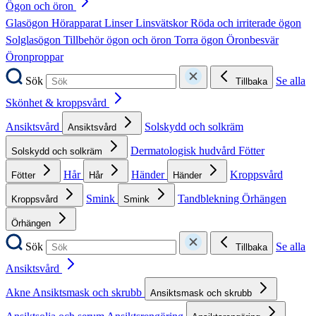
Ögon och öron
Glasögon
Hörapparat
Linser
Linsvätskor
Röda och irriterade ögon
Solglasögon
Tillbehör ögon och öron
Torra ögon
Öronbesvär
Öronproppar
Sök
Se alla
Tillbaka
Skönhet & kroppsvård
Ansiktsvård
Solskydd och solkräm
Ansiktsvård
Dermatologisk hudvård
Fötter
Solskydd och solkräm
Hår
Händer
Kroppsvård
Fötter
Hår
Händer
Smink
Tandblekning
Örhängen
Kroppsvård
Smink
Örhängen
Sök
Se alla
Tillbaka
Ansiktsvård
Akne
Ansiktsmask och skrubb
Ansiktsmask och skrubb