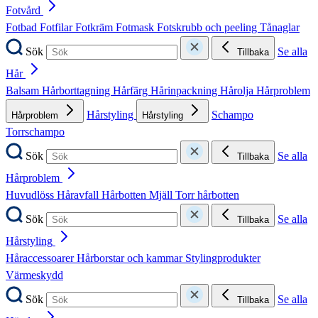
Fotvård
Fotbad
Fotfilar
Fotkräm
Fotmask
Fotskrubb och peeling
Tånaglar
Sök
Se alla
Tillbaka
Hår
Balsam
Hårborttagning
Hårfärg
Hårinpackning
Hårolja
Hårproblem
Hårstyling
Schampo
Hårproblem
Hårstyling
Torrschampo
Sök
Se alla
Tillbaka
Hårproblem
Huvudlöss
Håravfall
Hårbotten
Mjäll
Torr hårbotten
Sök
Se alla
Tillbaka
Hårstyling
Håraccessoarer
Hårborstar och kammar
Stylingprodukter
Värmeskydd
Sök
Se alla
Tillbaka