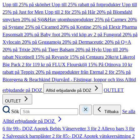
Upp till 25% på skönhet
Upp till 25% rabatt på fotprodukter
Upp till
25% på Just for Men
Upp till 2 för 25% på Hår
20% på Blomdahl
smycken
20% på Sjö&Hav utomhusprodukter
25% på Carmex
20%
på Systane
25% på Cicamed
20% på Kestine
25% på Elexir Pharma
Epsomsalt
20% på Baby foot
20% vid köp av 2 på Fungoral
20% på
Xylocain
20% på Geggamoja
20% på Dermaceutic
20% på Q+A
20% på Trixie
20% på Tiger Balsam
20% på Hylo
Upp till 20%
rabatt Nicotinell
15% på Revaxör
15% på Centaura
20kr/st Läkerol
Big Pack
2 för 119 kr på FLUX Flourskölj
15% På Otinova
10 kr
rabatt på Teppix
20% på magprodukter från Eternal
2 för 25% på
Bioregena & Beachkind
Djurvård - Fästingar, loppor och löss
Alltid
erbjudande på DOZ
OUTLET
Alltid erbjudande på DOZ
OUTLET
Sök
Se alla
Tillbaka
Alltid erbjudande på DOZ
6 för 99:- DOZ Apotek Bebis Våtservetter
3 för 2 Allevo bars
3 för
2 Salvequick barnplåster
2 för 85:- DOZ Apotek vätskeersättning
2