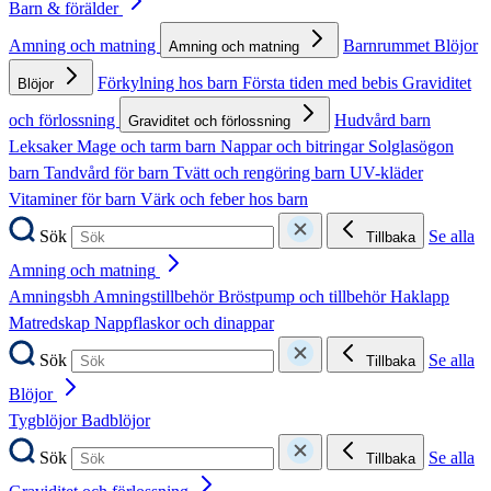
Barn & förälder
Amning och matning
Barnrummet
Blöjor
Amning och matning
Förkylning hos barn
Första tiden med bebis
Graviditet
Blöjor
och förlossning
Hudvård barn
Graviditet och förlossning
Leksaker
Mage och tarm barn
Nappar och bitringar
Solglasögon
barn
Tandvård för barn
Tvätt och rengöring barn
UV-kläder
Vitaminer för barn
Värk och feber hos barn
Sök
Se alla
Tillbaka
Amning och matning
Amningsbh
Amningstillbehör
Bröstpump och tillbehör
Haklapp
Matredskap
Nappflaskor och dinappar
Sök
Se alla
Tillbaka
Blöjor
Tygblöjor
Badblöjor
Sök
Se alla
Tillbaka