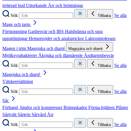
irriterad hud
Uttorkande
Ärr och bristningar
Sök
Se alla
Tillbaka
Mage och tarm
Förstoppning
Gasbesvär och IBS
Halsbränna och sura
uppstötningar
Hemorrojder och analsprickor
Laktosintolerans
Magen i trim
Magsjuka och diarré
Magsjuka och diarré
Mjölksyrabakterier
Åksjuka och illamående
Ändtarmsbesvär
Sök
Se alla
Tillbaka
Magsjuka och diarré
Vätskeersättning
Sök
Se alla
Tillbaka
Sår
Förband, bindor och kompresser
Brännskador
Första-hjälpen
Plåster
Sårtvätt
Sårtejp
Sårvård
Ärr
Sök
Se alla
Tillbaka