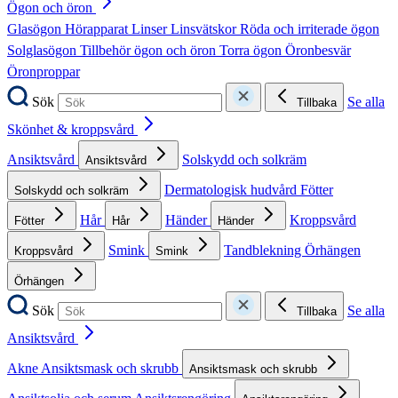
Ögon och öron
Glasögon
Hörapparat
Linser
Linsvätskor
Röda och irriterade ögon
Solglasögon
Tillbehör ögon och öron
Torra ögon
Öronbesvär
Öronproppar
Sök
Se alla
Tillbaka
Skönhet & kroppsvård
Ansiktsvård
Solskydd och solkräm
Ansiktsvård
Dermatologisk hudvård
Fötter
Solskydd och solkräm
Hår
Händer
Kroppsvård
Fötter
Hår
Händer
Smink
Tandblekning
Örhängen
Kroppsvård
Smink
Örhängen
Sök
Se alla
Tillbaka
Ansiktsvård
Akne
Ansiktsmask och skrubb
Ansiktsmask och skrubb