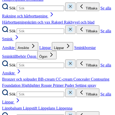
Sök
Se alla
Tillbaka
Rakning och hårborttagning
Hårborttagningskräm och vax
Rakgel
Rakhyvel och blad
Sök
Se alla
Tillbaka
Smink
Ansikte
Läppar
Sminkborstar
Ansikte
Läppar
Sminktillbehör
Ögon
Ögon
Sök
Se alla
Tillbaka
Ansikte
Bronzer och solpuder
BB-cream
CC-cream
Concealer
Contouring
Foundation
Highlighter
Rouge
Primer
Puder
Setting spray
Sök
Se alla
Tillbaka
Läppar
Läppbalsam
Läppstift
Läppglans
Läppenna