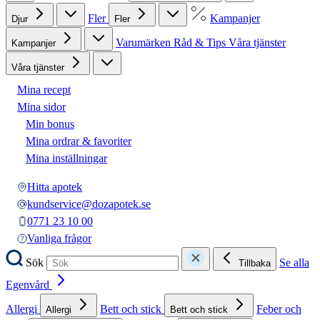
Fler
Kampanjer
Djur
Fler
Varumärken
Råd & Tips
Våra tjänster
Kampanjer
Våra tjänster
Mina recept
Mina sidor
Min bonus
Mina ordrar & favoriter
Mina inställningar
Hitta apotek
kundservice@dozapotek.se
0771 23 10 00
Vanliga frågor
Sök
Se alla
Tillbaka
Egenvård
Allergi
Bett och stick
Feber och
Allergi
Bett och stick