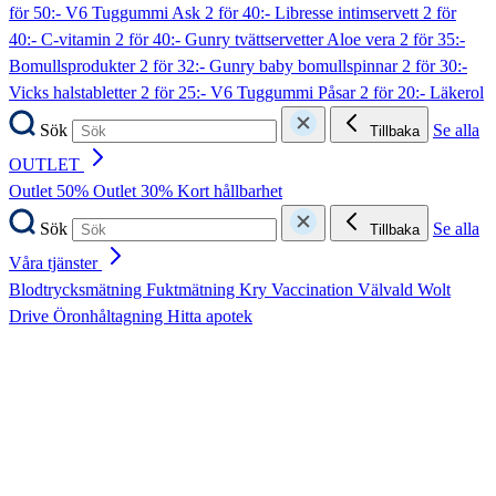
för 50:- V6 Tuggummi Ask
2 för 40:- Libresse intimservett
2 för
40:- C-vitamin
2 för 40:- Gunry tvättservetter Aloe vera
2 för 35:-
Bomullsprodukter
2 för 32:- Gunry baby bomullspinnar
2 för 30:-
Vicks halstabletter
2 för 25:- V6 Tuggummi Påsar
2 för 20:- Läkerol
Sök
Se alla
Tillbaka
OUTLET
Outlet 50%
Outlet 30%
Kort hållbarhet
Sök
Se alla
Tillbaka
Våra tjänster
Blodtrycksmätning
Fuktmätning
Kry
Vaccination
Välvald
Wolt
Drive
Öronhåltagning
Hitta apotek