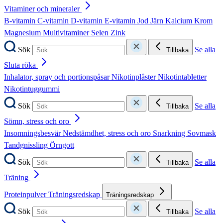
Vitaminer och mineraler
B-vitamin
C-vitamin
D-vitamin
E-vitamin
Jod
Järn
Kalcium
Krom
Magnesium
Multivitaminer
Selen
Zink
Sök
Se alla
Tillbaka
Sluta röka
Inhalator, spray och portionspåsar
Nikotinplåster
Nikotintabletter
Nikotintuggummi
Sök
Se alla
Tillbaka
Sömn, stress och oro
Insomningsbesvär
Nedstämdhet, stress och oro
Snarkning
Sovmask
Tandgnissling
Örngott
Sök
Se alla
Tillbaka
Träning
Proteinpulver
Träningsredskap
Träningsredskap
Sök
Se alla
Tillbaka