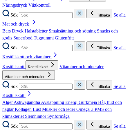
Näringsdryck
Viktkontroll
Sök
Se alla
Tillbaka
Mat och dryck
Bars
Dryck
Halstabletter
Smaksättning och sötning
Snacks och
godis
Superfood
Tuggummi
Glutenfritt
Sök
Se alla
Tillbaka
Kosttillskott och vitaminer
Kosttillskott
Vitaminer och mineraler
Kosttillskott
Vitaminer och mineraler
Sök
Se alla
Tillbaka
Kosttillskott
Alger
Ashwagandha
Avslappning
Energi
Gurkmeja
Hår, hud och
naglar
Kollagen
Lust
Muskler och leder
Omega-3
PMS och
klimakteriet
Slemhinnor
Synförmåga
Sök
Se alla
Tillbaka