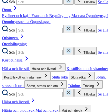
Sök
Se alla
Tillbaka
Ögon
Eyeliner och kajal
Frans- och Brynfärgning
Mascara
Ögonbrynsgel
Ögonbrynspenna
Ögonskugga
Sök
Se alla
Tillbaka
Örhängen
Öronhåltagning
Sök
Se alla
Tillbaka
Kost & hälsa
Hälsa och livsstil
Kosttillskott och vitaminer
Hälsa och livsstil
Sluta röka
Sömn,
Kosttillskott och vitaminer
Sluta röka
stress och oro
Träning
Sömn, stress och oro
Träning
Sök
Se alla
Tillbaka
Hälsa och livsstil
Hjärta och blodtryck
Mat och dryck
Mat och dryck