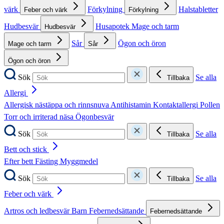
värk
Förkylning
Halstabletter
Feber och värk
Förkylning
Hudbesvär
Husapotek
Mage och tarm
Hudbesvär
Sår
Ögon och öron
Mage och tarm
Sår
Ögon och öron
Sök
Se alla
Tillbaka
Allergi
Allergisk nästäppa och rinnsnuva
Antihistamin
Kontaktallergi
Pollen
Torr och irriterad näsa
Ögonbesvär
Sök
Se alla
Tillbaka
Bett och stick
Efter bett
Fästing
Myggmedel
Sök
Se alla
Tillbaka
Feber och värk
Artros och ledbesvär
Barn
Febernedsättande
Febernedsättande