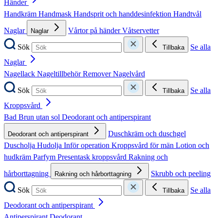
Händer
Handkräm
Handmask
Handsprit och handdesinfektion
Handtvål
Naglar
Vårtor på händer
Våtservetter
Naglar
Sök
Se alla
Tillbaka
Naglar
Nagellack
Nageltillbehör
Remover
Nagelvård
Sök
Se alla
Tillbaka
Kroppsvård
Bad
Brun utan sol
Deodorant och antiperspirant
Duschkräm och duschgel
Deodorant och antiperspirant
Duscholja
Hudolja
Inför operation
Kroppsvård för män
Lotion och
hudkräm
Parfym
Presentask kroppsvård
Rakning och
hårborttagning
Skrubb och peeling
Rakning och hårborttagning
Sök
Se alla
Tillbaka
Deodorant och antiperspirant
Antiperspirant
Deodorant