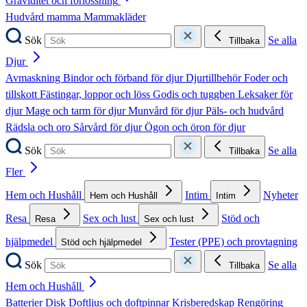
Graviditet och förlossning
Hudvård mamma
Mammakläder
Sök
Se alla
Tillbaka
Djur
Avmaskning
Bindor och förband för djur
Djurtillbehör
Foder och
tillskott
Fästingar, loppor och löss
Godis och tuggben
Leksaker för
djur
Mage och tarm för djur
Munvård för djur
Päls- och hudvård
Rädsla och oro
Sårvård för djur
Ögon och öron för djur
Sök
Se alla
Tillbaka
Fler
Hem och Hushåll
Intim
Nyheter
Hem och Hushåll
Intim
Resa
Sex och lust
Stöd och
Resa
Sex och lust
hjälpmedel
Tester (PPE) och provtagning
Stöd och hjälpmedel
Sök
Se alla
Tillbaka
Hem och Hushåll
Batterier
Disk
Doftljus och doftpinnar
Krisberedskap
Rengöring