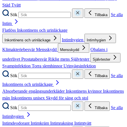
Städ
Tvätt
Sök
Se alla
Tillbaka
Intim
Flatlöss
Inkontinens och urinläckage
Intimhygien
Inkontinens och urinläckage
Intimhygien
Klimakteriebesvär
Mensskydd
Obalans i
Mensskydd
underlivet
Prostatabesvär
Riklig mens
Självtester
Självtester
Svampinfektion
Torra slemhinnor
Urinvägsinfektion
Sök
Se alla
Tillbaka
Inkontinens och urinläckage
Absorberande engångsunderkläder
Inkontinens kvinnor
Inkontinens
män
Inkontinens unisex
Skydd för säng och stol
Sök
Se alla
Tillbaka
Intimhygien
Intimdeodorant
Intimkräm
Intimrakning
Intimtvätt