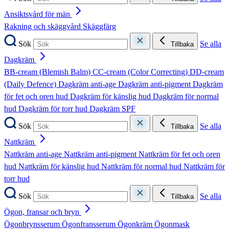
Ansiktsvård för män
Rakning och skäggvård
Skäggfärg
Sök
Se alla
Tillbaka
Dagkräm
BB-cream (Blemish Balm)
CC-cream (Color Correcting)
DD-cream
(Daily Defence)
Dagkräm anti-age
Dagkräm anti-pigment
Dagkräm
för fet och oren hud
Dagkräm för känslig hud
Dagkräm för normal
hud
Dagkräm för torr hud
Dagkräm SPF
Sök
Se alla
Tillbaka
Nattkräm
Nattkräm anti-age
Nattkräm anti-pigment
Nattkräm för fet och oren
hud
Nattkräm för känslig hud
Nattkräm för normal hud
Nattkräm för
torr hud
Sök
Se alla
Tillbaka
Ögon, fransar och bryn
Ögonbrynsserum
Ögonfransserum
Ögonkräm
Ögonmask