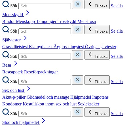
Sök
Se alla
Tillbaka
Mensskydd
Bindor
Menskopp
Tamponger
Trosskydd
Menstrosa
Sök
Se alla
Tillbaka
Självtester
Graviditetstest
Klamydiatest
Ägglossningstest
Övriga självtester
Sök
Se alla
Tillbaka
Resa
Reseapotek
Reseförpackningar
Sök
Se alla
Tillbaka
Sex och lust
Akut-p-piller
Glidmedel och massage
Hjälpmedel
Impotens
Kondomer
Kosttillskott inom sex och lust
Sexleksaker
Sök
Se alla
Tillbaka
Stöd och hjälpmedel