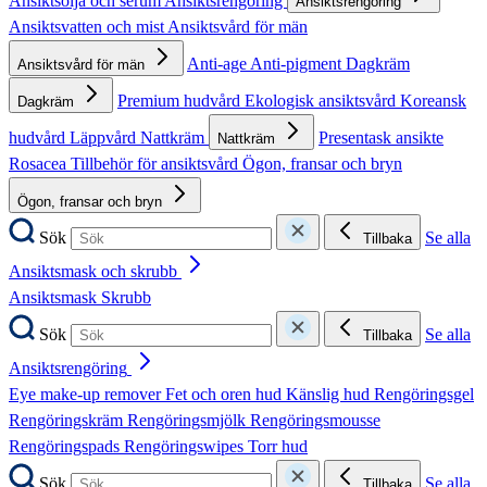
Ansiktsolja och serum
Ansiktsrengöring
Ansiktsrengöring
Ansiktsvatten och mist
Ansiktsvård för män
Anti-age
Anti-pigment
Dagkräm
Ansiktsvård för män
Premium hudvård
Ekologisk ansiktsvård
Koreansk
Dagkräm
hudvård
Läppvård
Nattkräm
Presentask ansikte
Nattkräm
Rosacea
Tillbehör för ansiktsvård
Ögon, fransar och bryn
Ögon, fransar och bryn
Sök
Se alla
Tillbaka
Ansiktsmask och skrubb
Ansiktsmask
Skrubb
Sök
Se alla
Tillbaka
Ansiktsrengöring
Eye make-up remover
Fet och oren hud
Känslig hud
Rengöringsgel
Rengöringskräm
Rengöringsmjölk
Rengöringsmousse
Rengöringspads
Rengöringswipes
Torr hud
Sök
Se alla
Tillbaka