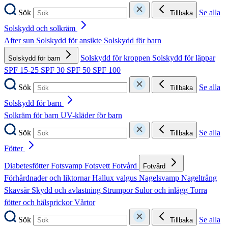
Sök
Se alla
Tillbaka
Solskydd och solkräm
After sun
Solskydd för ansikte
Solskydd för barn
Solskydd för kroppen
Solskydd för läppar
Solskydd för barn
SPF 15-25
SPF 30
SPF 50
SPF 100
Sök
Se alla
Tillbaka
Solskydd för barn
Solkräm för barn
UV-kläder för barn
Sök
Se alla
Tillbaka
Fötter
Diabetesfötter
Fotsvamp
Fotsvett
Fotvård
Fotvård
Förhårdnader och liktornar
Hallux valgus
Nagelsvamp
Nageltrång
Skavsår
Skydd och avlastning
Strumpor
Sulor och inlägg
Torra
fötter och hälsprickor
Vårtor
Sök
Se alla
Tillbaka