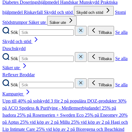
Diabetes
Doseringshjälpmedel
Handskar
Munskydd
Praktiska
hjälpmedel
Riskavfall
Skydd och stöd
Stomi
Skydd och stöd
Stödstrumpor
Säker ute
Säker ute
Sök
Se alla
Tillbaka
Skydd och stöd
Duschskydd
Sök
Se alla
Tillbaka
Säker ute
Reflexer
Broddar
Sök
Se alla
Tillbaka
Kampanjer
Upp till 40% på solskydd
3 för 2 på populära DOZ-produkter
30%
på ACO Spotless & Purifying - Medlemserbjudande!
25% på
Isadora
25% på Rosenserien + Sweden Eco
25% på Eneomey
20%
på Aptus
25% vid köp av 2 på Millu
25% vid köp av 2 på Hagi och
Lip Intimate Care
25% vid köp av 2 på Bioregena och Beachkind