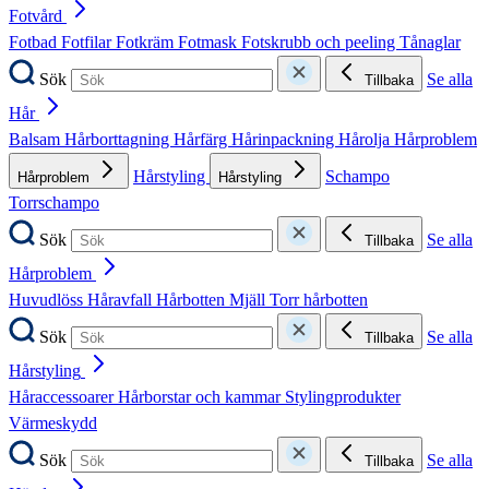
Fotvård
Fotbad
Fotfilar
Fotkräm
Fotmask
Fotskrubb och peeling
Tånaglar
Sök
Se alla
Tillbaka
Hår
Balsam
Hårborttagning
Hårfärg
Hårinpackning
Hårolja
Hårproblem
Hårstyling
Schampo
Hårproblem
Hårstyling
Torrschampo
Sök
Se alla
Tillbaka
Hårproblem
Huvudlöss
Håravfall
Hårbotten
Mjäll
Torr hårbotten
Sök
Se alla
Tillbaka
Hårstyling
Håraccessoarer
Hårborstar och kammar
Stylingprodukter
Värmeskydd
Sök
Se alla
Tillbaka