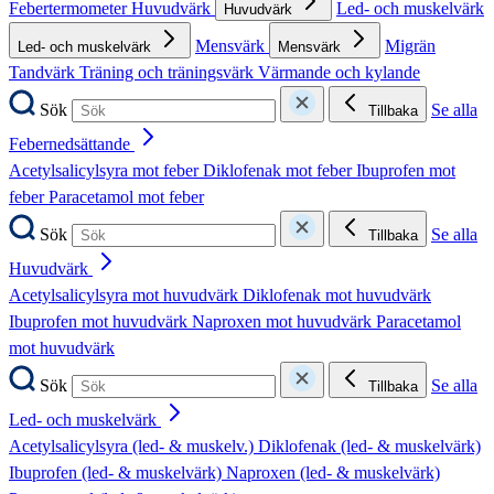
Febertermometer
Huvudvärk
Led- och muskelvärk
Huvudvärk
Mensvärk
Migrän
Led- och muskelvärk
Mensvärk
Tandvärk
Träning och träningsvärk
Värmande och kylande
Sök
Se alla
Tillbaka
Febernedsättande
Acetylsalicylsyra mot feber
Diklofenak mot feber
Ibuprofen mot
feber
Paracetamol mot feber
Sök
Se alla
Tillbaka
Huvudvärk
Acetylsalicylsyra mot huvudvärk
Diklofenak mot huvudvärk
Ibuprofen mot huvudvärk
Naproxen mot huvudvärk
Paracetamol
mot huvudvärk
Sök
Se alla
Tillbaka
Led- och muskelvärk
Acetylsalicylsyra (led- & muskelv.)
Diklofenak (led- & muskelvärk)
Ibuprofen (led- & muskelvärk)
Naproxen (led- & muskelvärk)