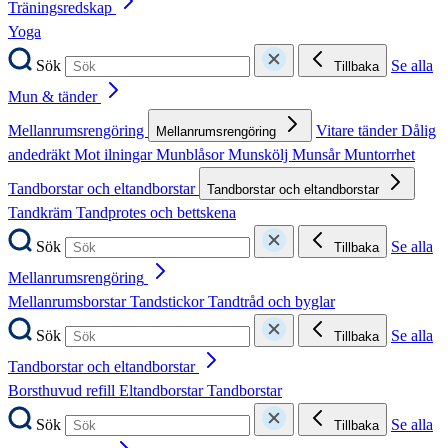
Träningsredskap
Yoga
Sök
Se alla
Tillbaka
Mun & tänder
Mellanrumsrengöring
Vitare tänder
Dålig
Mellanrumsrengöring
andedräkt
Mot ilningar
Munblåsor
Munskölj
Munsår
Muntorrhet
Tandborstar och eltandborstar
Tandborstar och eltandborstar
Tandkräm
Tandprotes och bettskena
Sök
Se alla
Tillbaka
Mellanrumsrengöring
Mellanrumsborstar
Tandstickor
Tandtråd och byglar
Sök
Se alla
Tillbaka
Tandborstar och eltandborstar
Borsthuvud refill
Eltandborstar
Tandborstar
Sök
Se alla
Tillbaka