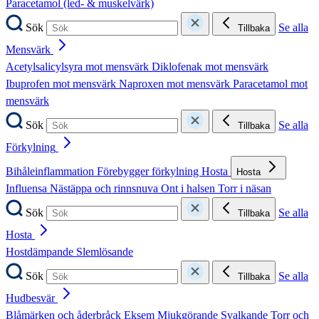
Paracetamol (led- & muskelvärk)
Sök
Se alla
Tillbaka
Mensvärk
Acetylsalicylsyra mot mensvärk
Diklofenak mot mensvärk
Ibuprofen mot mensvärk
Naproxen mot mensvärk
Paracetamol mot
mensvärk
Sök
Se alla
Tillbaka
Förkylning
Bihåleinflammation
Förebygger förkylning
Hosta
Hosta
Influensa
Nästäppa och rinnsnuva
Ont i halsen
Torr i näsan
Sök
Se alla
Tillbaka
Hosta
Hostdämpande
Slemlösande
Sök
Se alla
Tillbaka
Hudbesvär
Blåmärken och åderbråck
Eksem
Mjukgörande
Svalkande
Torr och