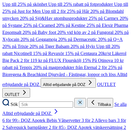
Upp till 25% på skönhet
Upp till 25% rabatt på fotprodukter
Upp till
25% på Just for Men
Upp till 2 för 25% på Hår
20% på Blomdahl
smycken
20% på Sjö&Hav utomhusprodukter
25% på Carmex
20%
på Systane
25% på Cicamed
20% på Kestine
25% på Elexir Pharma
Epsomsalt
20% på Baby foot
20% vid köp av 2 på Fungoral
20% på
Xylocain
20% på Geggamoja
20% på Dermaceutic
20% på Q+A
20% på Trixie
20% på Tiger Balsam
20% på Hylo
Upp till 20%
rabatt Nicotinell
15% på Revaxör
15% på Centaura
20kr/st Läkerol
Big Pack
2 för 119 kr på FLUX Flourskölj
15% På Otinova
10 kr
rabatt på Teppix
20% på magprodukter från Eternal
2 för 25% på
Bioregena & Beachkind
Djurvård - Fästingar, loppor och löss
Alltid
erbjudande på DOZ
OUTLET
Alltid erbjudande på DOZ
OUTLET
Sök
Se alla
Tillbaka
Alltid erbjudande på DOZ
6 för 99:- DOZ Apotek Bebis Våtservetter
3 för 2 Allevo bars
3 för
2 Salvequick barnplåster
2 för 85:- DOZ Apotek vätskeersättning
2