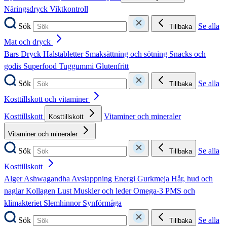
Näringsdryck
Viktkontroll
Sök
Se alla
Tillbaka
Mat och dryck
Bars
Dryck
Halstabletter
Smaksättning och sötning
Snacks och
godis
Superfood
Tuggummi
Glutenfritt
Sök
Se alla
Tillbaka
Kosttillskott och vitaminer
Kosttillskott
Vitaminer och mineraler
Kosttillskott
Vitaminer och mineraler
Sök
Se alla
Tillbaka
Kosttillskott
Alger
Ashwagandha
Avslappning
Energi
Gurkmeja
Hår, hud och
naglar
Kollagen
Lust
Muskler och leder
Omega-3
PMS och
klimakteriet
Slemhinnor
Synförmåga
Sök
Se alla
Tillbaka