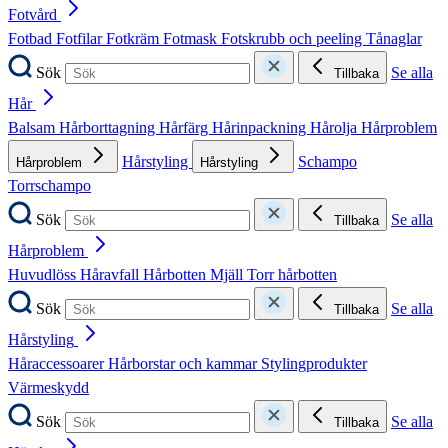
Fotvård
Fotbad
Fotfilar
Fotkräm
Fotmask
Fotskrubb och peeling
Tånaglar
Sök
Se alla
Tillbaka
Hår
Balsam
Hårborttagning
Hårfärg
Hårinpackning
Hårolja
Hårproblem
Hårstyling
Schampo
Hårproblem
Hårstyling
Torrschampo
Sök
Se alla
Tillbaka
Hårproblem
Huvudlöss
Håravfall
Hårbotten
Mjäll
Torr hårbotten
Sök
Se alla
Tillbaka
Hårstyling
Håraccessoarer
Hårborstar och kammar
Stylingprodukter
Värmeskydd
Sök
Se alla
Tillbaka