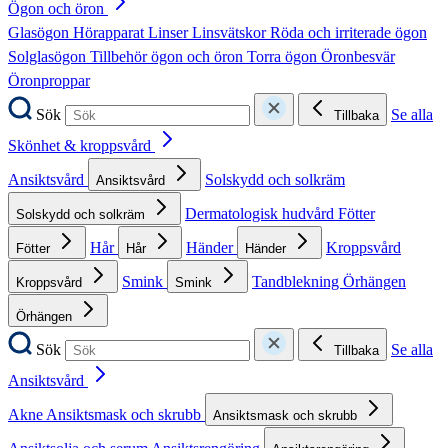
Ögon och öron
Glasögon
Hörapparat
Linser
Linsvätskor
Röda och irriterade ögon
Solglasögon
Tillbehör ögon och öron
Torra ögon
Öronbesvär
Öronproppar
Sök
Se alla
Tillbaka
Skönhet & kroppsvård
Ansiktsvård
Solskydd och solkräm
Ansiktsvård
Dermatologisk hudvård
Fötter
Solskydd och solkräm
Hår
Händer
Kroppsvård
Fötter
Hår
Händer
Smink
Tandblekning
Örhängen
Kroppsvård
Smink
Örhängen
Sök
Se alla
Tillbaka
Ansiktsvård
Akne
Ansiktsmask och skrubb
Ansiktsmask och skrubb