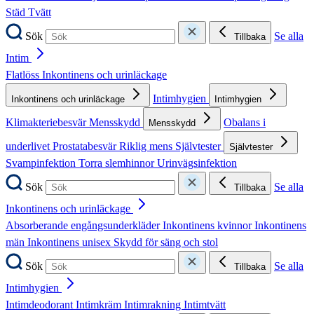
Städ
Tvätt
Sök
Se alla
Tillbaka
Intim
Flatlöss
Inkontinens och urinläckage
Intimhygien
Inkontinens och urinläckage
Intimhygien
Klimakteriebesvär
Mensskydd
Obalans i
Mensskydd
underlivet
Prostatabesvär
Riklig mens
Självtester
Självtester
Svampinfektion
Torra slemhinnor
Urinvägsinfektion
Sök
Se alla
Tillbaka
Inkontinens och urinläckage
Absorberande engångsunderkläder
Inkontinens kvinnor
Inkontinens
män
Inkontinens unisex
Skydd för säng och stol
Sök
Se alla
Tillbaka
Intimhygien
Intimdeodorant
Intimkräm
Intimrakning
Intimtvätt