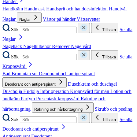
Händer
Handkräm
Handmask
Handsprit och handdesinfektion
Handtvål
Naglar
Vårtor på händer
Våtservetter
Naglar
Sök
Se alla
Tillbaka
Naglar
Nagellack
Nageltillbehör
Remover
Nagelvård
Sök
Se alla
Tillbaka
Kroppsvård
Bad
Brun utan sol
Deodorant och antiperspirant
Duschkräm och duschgel
Deodorant och antiperspirant
Duscholja
Hudolja
Inför operation
Kroppsvård för män
Lotion och
hudkräm
Parfym
Presentask kroppsvård
Rakning och
hårborttagning
Skrubb och peeling
Rakning och hårborttagning
Sök
Se alla
Tillbaka
Deodorant och antiperspirant
Antiperspirant
Deodorant