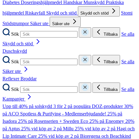
Diabetes
Doseringshjälpmedel
Handskar
Munskydd
Praktiska
hjälpmedel
Riskavfall
Skydd och stöd
Stomi
Skydd och stöd
Stödstrumpor
Säker ute
Säker ute
Sök
Se alla
Tillbaka
Skydd och stöd
Duschskydd
Sök
Se alla
Tillbaka
Säker ute
Reflexer
Broddar
Sök
Se alla
Tillbaka
Kampanjer
Upp till 40% på solskydd
3 för 2 på populära DOZ-produkter
30%
på ACO Spotless & Purifying - Medlemserbjudande!
25% på
Isadora
25% på Rosenserien + Sweden Eco
25% på Eneomey
20%
på Aptus
25% vid köp av 2 på Millu
25% vid köp av 2 på Hagi och
Lip Intimate Care
25% vid köp av 2 på Bioregena och Beachkind