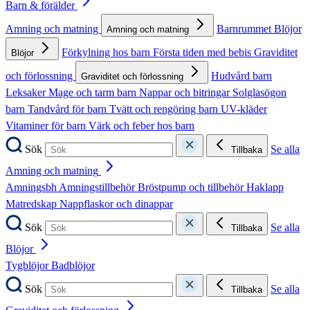
Barn & förälder
Amning och matning
Barnrummet
Blöjor
Amning och matning
Förkylning hos barn
Första tiden med bebis
Graviditet
Blöjor
och förlossning
Hudvård barn
Graviditet och förlossning
Leksaker
Mage och tarm barn
Nappar och bitringar
Solglasögon
barn
Tandvård för barn
Tvätt och rengöring barn
UV-kläder
Vitaminer för barn
Värk och feber hos barn
Sök
Se alla
Tillbaka
Amning och matning
Amningsbh
Amningstillbehör
Bröstpump och tillbehör
Haklapp
Matredskap
Nappflaskor och dinappar
Sök
Se alla
Tillbaka
Blöjor
Tygblöjor
Badblöjor
Sök
Se alla
Tillbaka