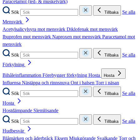
Paracetamol (led- & muskelvärk)
Sök
Se alla
Tillbaka
Mensvärk
Acetylsalicylsyra mot mensvärk
Diklofenak mot mensvärk
Ibuprofen mot mensvärk
Naproxen mot mensvärk
Paracetamol mot
mensvärk
Sök
Se alla
Tillbaka
Förkylning
Bihåleinflammation
Förebygger förkylning
Hosta
Hosta
Influensa
Nästäppa och rinnsnuva
Ont i halsen
Torr i näsan
Sök
Se alla
Tillbaka
Hosta
Hostdämpande
Slemlösande
Sök
Se alla
Tillbaka
Hudbesvär
Blåmärken och åderbråck
Eksem
Mjukgörande
Svalkande
Torr och