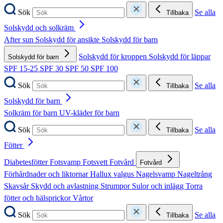
Sök
Se alla
Tillbaka
Solskydd och solkräm
After sun
Solskydd för ansikte
Solskydd för barn
Solskydd för kroppen
Solskydd för läppar
Solskydd för barn
SPF 15-25
SPF 30
SPF 50
SPF 100
Sök
Se alla
Tillbaka
Solskydd för barn
Solkräm för barn
UV-kläder för barn
Sök
Se alla
Tillbaka
Fötter
Diabetesfötter
Fotsvamp
Fotsvett
Fotvård
Fotvård
Förhårdnader och liktornar
Hallux valgus
Nagelsvamp
Nageltrång
Skavsår
Skydd och avlastning
Strumpor
Sulor och inlägg
Torra
fötter och hälsprickor
Vårtor
Sök
Se alla
Tillbaka