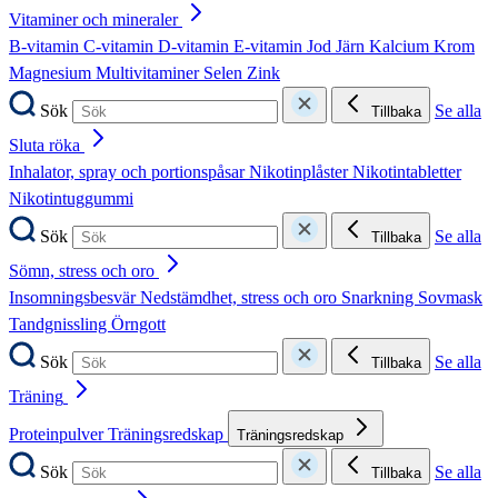
Vitaminer och mineraler
B-vitamin
C-vitamin
D-vitamin
E-vitamin
Jod
Järn
Kalcium
Krom
Magnesium
Multivitaminer
Selen
Zink
Sök
Se alla
Tillbaka
Sluta röka
Inhalator, spray och portionspåsar
Nikotinplåster
Nikotintabletter
Nikotintuggummi
Sök
Se alla
Tillbaka
Sömn, stress och oro
Insomningsbesvär
Nedstämdhet, stress och oro
Snarkning
Sovmask
Tandgnissling
Örngott
Sök
Se alla
Tillbaka
Träning
Proteinpulver
Träningsredskap
Träningsredskap
Sök
Se alla
Tillbaka