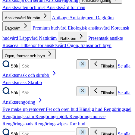
Ansiktsolja och serum
Ansiktsrengöring
Ansiktsrengöring
Ansiktsvatten och mist
Ansiktsvård för män
Anti-age
Anti-pigment
Dagkräm
Ansiktsvård för män
Premium hudvård
Ekologisk ansiktsvård
Koreansk
Dagkräm
hudvård
Läppvård
Nattkräm
Presentask ansikte
Nattkräm
Rosacea
Tillbehör för ansiktsvård
Ögon, fransar och bryn
Ögon, fransar och bryn
Sök
Se alla
Tillbaka
Ansiktsmask och skrubb
Ansiktsmask
Skrubb
Sök
Se alla
Tillbaka
Ansiktsrengöring
Eye make-up remover
Fet och oren hud
Känslig hud
Rengöringsgel
Rengöringskräm
Rengöringsmjölk
Rengöringsmousse
Rengöringspads
Rengöringswipes
Torr hud
Sök
Se alla
Tillbaka