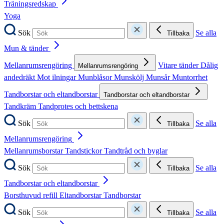
Träningsredskap
Yoga
Sök
Se alla
Tillbaka
Mun & tänder
Mellanrumsrengöring
Vitare tänder
Dålig
Mellanrumsrengöring
andedräkt
Mot ilningar
Munblåsor
Munskölj
Munsår
Muntorrhet
Tandborstar och eltandborstar
Tandborstar och eltandborstar
Tandkräm
Tandprotes och bettskena
Sök
Se alla
Tillbaka
Mellanrumsrengöring
Mellanrumsborstar
Tandstickor
Tandtråd och byglar
Sök
Se alla
Tillbaka
Tandborstar och eltandborstar
Borsthuvud refill
Eltandborstar
Tandborstar
Sök
Se alla
Tillbaka