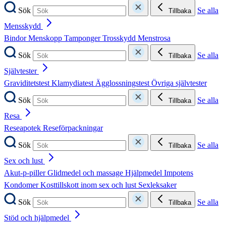
Sök
Se alla
Tillbaka
Mensskydd
Bindor
Menskopp
Tamponger
Trosskydd
Menstrosa
Sök
Se alla
Tillbaka
Självtester
Graviditetstest
Klamydiatest
Ägglossningstest
Övriga självtester
Sök
Se alla
Tillbaka
Resa
Reseapotek
Reseförpackningar
Sök
Se alla
Tillbaka
Sex och lust
Akut-p-piller
Glidmedel och massage
Hjälpmedel
Impotens
Kondomer
Kosttillskott inom sex och lust
Sexleksaker
Sök
Se alla
Tillbaka
Stöd och hjälpmedel