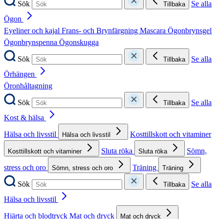
Sök
Se alla
Tillbaka
Ögon
Eyeliner och kajal
Frans- och Brynfärgning
Mascara
Ögonbrynsgel
Ögonbrynspenna
Ögonskugga
Sök
Se alla
Tillbaka
Örhängen
Öronhåltagning
Sök
Se alla
Tillbaka
Kost & hälsa
Hälsa och livsstil
Kosttillskott och vitaminer
Hälsa och livsstil
Sluta röka
Sömn,
Kosttillskott och vitaminer
Sluta röka
stress och oro
Träning
Sömn, stress och oro
Träning
Sök
Se alla
Tillbaka
Hälsa och livsstil
Hjärta och blodtryck
Mat och dryck
Mat och dryck