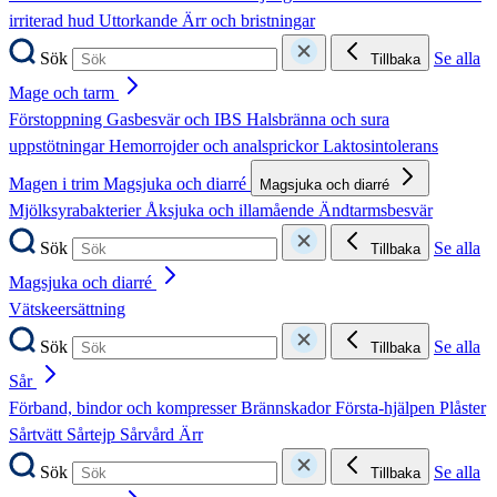
irriterad hud
Uttorkande
Ärr och bristningar
Sök
Se alla
Tillbaka
Mage och tarm
Förstoppning
Gasbesvär och IBS
Halsbränna och sura
uppstötningar
Hemorrojder och analsprickor
Laktosintolerans
Magen i trim
Magsjuka och diarré
Magsjuka och diarré
Mjölksyrabakterier
Åksjuka och illamående
Ändtarmsbesvär
Sök
Se alla
Tillbaka
Magsjuka och diarré
Vätskeersättning
Sök
Se alla
Tillbaka
Sår
Förband, bindor och kompresser
Brännskador
Första-hjälpen
Plåster
Sårtvätt
Sårtejp
Sårvård
Ärr
Sök
Se alla
Tillbaka