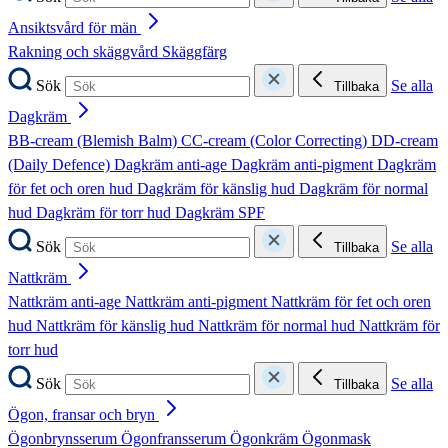
Ansiktsvård för män
Rakning och skäggvård
Skäggfärg
Sök
Se alla
Tillbaka
Dagkräm
BB-cream (Blemish Balm)
CC-cream (Color Correcting)
DD-cream
(Daily Defence)
Dagkräm anti-age
Dagkräm anti-pigment
Dagkräm
för fet och oren hud
Dagkräm för känslig hud
Dagkräm för normal
hud
Dagkräm för torr hud
Dagkräm SPF
Sök
Se alla
Tillbaka
Nattkräm
Nattkräm anti-age
Nattkräm anti-pigment
Nattkräm för fet och oren
hud
Nattkräm för känslig hud
Nattkräm för normal hud
Nattkräm för
torr hud
Sök
Se alla
Tillbaka
Ögon, fransar och bryn
Ögonbrynsserum
Ögonfransserum
Ögonkräm
Ögonmask