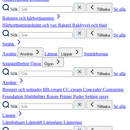
Sök
Se alla
Tillbaka
Rakning och hårborttagning
Hårborttagningskräm och vax
Rakgel
Rakhyvel och blad
Sök
Se alla
Tillbaka
Smink
Ansikte
Läppar
Sminkborstar
Ansikte
Läppar
Sminktillbehör
Ögon
Ögon
Sök
Se alla
Tillbaka
Ansikte
Bronzer och solpuder
BB-cream
CC-cream
Concealer
Contouring
Foundation
Highlighter
Rouge
Primer
Puder
Setting spray
Sök
Se alla
Tillbaka
Läppar
Läppbalsam
Läppstift
Läppglans
Läppenna