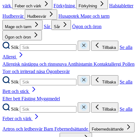
värk
Förkylning
Halstabletter
Feber och värk
Förkylning
Hudbesvär
Husapotek
Mage och tarm
Hudbesvär
Sår
Ögon och öron
Mage och tarm
Sår
Ögon och öron
Sök
Se alla
Tillbaka
Allergi
Allergisk nästäppa och rinnsnuva
Antihistamin
Kontaktallergi
Pollen
Torr och irriterad näsa
Ögonbesvär
Sök
Se alla
Tillbaka
Bett och stick
Efter bett
Fästing
Myggmedel
Sök
Se alla
Tillbaka
Feber och värk
Artros och ledbesvär
Barn
Febernedsättande
Febernedsättande