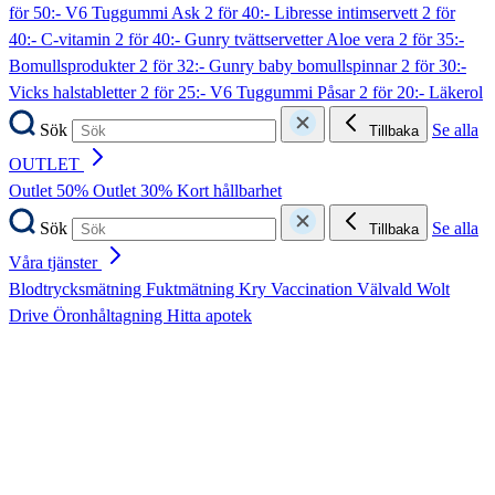
för 50:- V6 Tuggummi Ask
2 för 40:- Libresse intimservett
2 för
40:- C-vitamin
2 för 40:- Gunry tvättservetter Aloe vera
2 för 35:-
Bomullsprodukter
2 för 32:- Gunry baby bomullspinnar
2 för 30:-
Vicks halstabletter
2 för 25:- V6 Tuggummi Påsar
2 för 20:- Läkerol
Sök
Se alla
Tillbaka
OUTLET
Outlet 50%
Outlet 30%
Kort hållbarhet
Sök
Se alla
Tillbaka
Våra tjänster
Blodtrycksmätning
Fuktmätning
Kry
Vaccination
Välvald
Wolt
Drive
Öronhåltagning
Hitta apotek