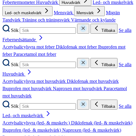
Febertermometer
Huvudvärk
Led- och muskelvärk
Huvudvärk
Mensvärk
Migrän
Led- och muskelvärk
Mensvärk
Tandvärk
Träning och träningsvärk
Värmande och kylande
Sök
Se alla
Tillbaka
Febernedsättande
Acetylsalicylsyra mot feber
Diklofenak mot feber
Ibuprofen mot
feber
Paracetamol mot feber
Sök
Se alla
Tillbaka
Huvudvärk
Acetylsalicylsyra mot huvudvärk
Diklofenak mot huvudvärk
Ibuprofen mot huvudvärk
Naproxen mot huvudvärk
Paracetamol
mot huvudvärk
Sök
Se alla
Tillbaka
Led- och muskelvärk
Acetylsalicylsyra (led- & muskelv.)
Diklofenak (led- & muskelvärk)
Ibuprofen (led- & muskelvärk)
Naproxen (led- & muskelvärk)