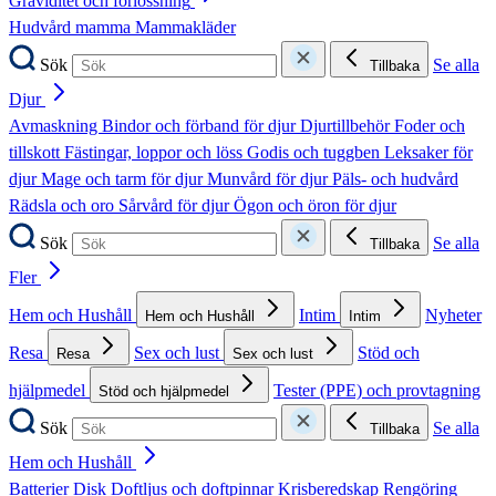
Graviditet och förlossning
Hudvård mamma
Mammakläder
Sök
Se alla
Tillbaka
Djur
Avmaskning
Bindor och förband för djur
Djurtillbehör
Foder och
tillskott
Fästingar, loppor och löss
Godis och tuggben
Leksaker för
djur
Mage och tarm för djur
Munvård för djur
Päls- och hudvård
Rädsla och oro
Sårvård för djur
Ögon och öron för djur
Sök
Se alla
Tillbaka
Fler
Hem och Hushåll
Intim
Nyheter
Hem och Hushåll
Intim
Resa
Sex och lust
Stöd och
Resa
Sex och lust
hjälpmedel
Tester (PPE) och provtagning
Stöd och hjälpmedel
Sök
Se alla
Tillbaka
Hem och Hushåll
Batterier
Disk
Doftljus och doftpinnar
Krisberedskap
Rengöring