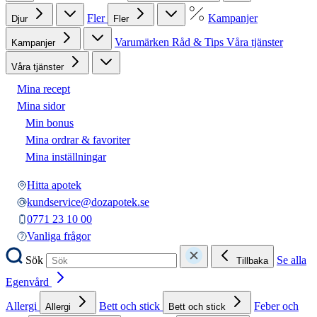
Fler
Kampanjer
Djur
Fler
Varumärken
Råd & Tips
Våra tjänster
Kampanjer
Våra tjänster
Mina recept
Mina sidor
Min bonus
Mina ordrar & favoriter
Mina inställningar
Hitta apotek
kundservice@dozapotek.se
0771 23 10 00
Vanliga frågor
Sök
Se alla
Tillbaka
Egenvård
Allergi
Bett och stick
Feber och
Allergi
Bett och stick