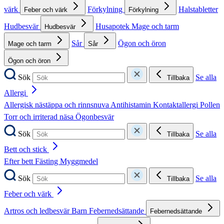
värk
Förkylning
Halstabletter
Feber och värk
Förkylning
Hudbesvär
Husapotek
Mage och tarm
Hudbesvär
Sår
Ögon och öron
Mage och tarm
Sår
Ögon och öron
Sök
Se alla
Tillbaka
Allergi
Allergisk nästäppa och rinnsnuva
Antihistamin
Kontaktallergi
Pollen
Torr och irriterad näsa
Ögonbesvär
Sök
Se alla
Tillbaka
Bett och stick
Efter bett
Fästing
Myggmedel
Sök
Se alla
Tillbaka
Feber och värk
Artros och ledbesvär
Barn
Febernedsättande
Febernedsättande