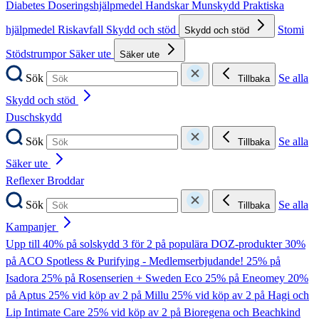
Diabetes
Doseringshjälpmedel
Handskar
Munskydd
Praktiska
hjälpmedel
Riskavfall
Skydd och stöd
Stomi
Skydd och stöd
Stödstrumpor
Säker ute
Säker ute
Sök
Se alla
Tillbaka
Skydd och stöd
Duschskydd
Sök
Se alla
Tillbaka
Säker ute
Reflexer
Broddar
Sök
Se alla
Tillbaka
Kampanjer
Upp till 40% på solskydd
3 för 2 på populära DOZ-produkter
30%
på ACO Spotless & Purifying - Medlemserbjudande!
25% på
Isadora
25% på Rosenserien + Sweden Eco
25% på Eneomey
20%
på Aptus
25% vid köp av 2 på Millu
25% vid köp av 2 på Hagi och
Lip Intimate Care
25% vid köp av 2 på Bioregena och Beachkind