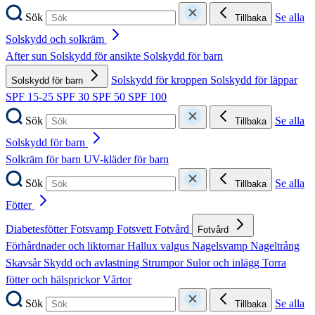
Sök
Se alla
Tillbaka
Solskydd och solkräm
After sun
Solskydd för ansikte
Solskydd för barn
Solskydd för kroppen
Solskydd för läppar
Solskydd för barn
SPF 15-25
SPF 30
SPF 50
SPF 100
Sök
Se alla
Tillbaka
Solskydd för barn
Solkräm för barn
UV-kläder för barn
Sök
Se alla
Tillbaka
Fötter
Diabetesfötter
Fotsvamp
Fotsvett
Fotvård
Fotvård
Förhårdnader och liktornar
Hallux valgus
Nagelsvamp
Nageltrång
Skavsår
Skydd och avlastning
Strumpor
Sulor och inlägg
Torra
fötter och hälsprickor
Vårtor
Sök
Se alla
Tillbaka