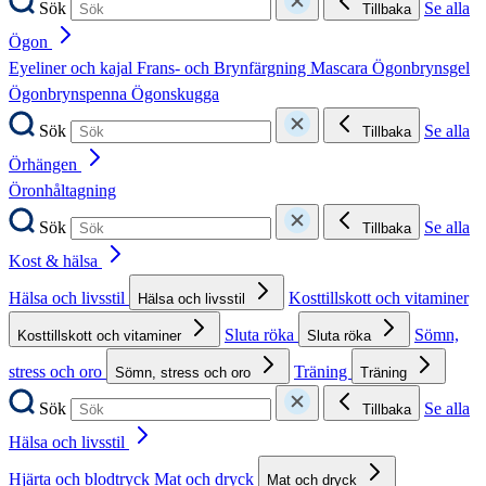
Sök
Se alla
Tillbaka
Ögon
Eyeliner och kajal
Frans- och Brynfärgning
Mascara
Ögonbrynsgel
Ögonbrynspenna
Ögonskugga
Sök
Se alla
Tillbaka
Örhängen
Öronhåltagning
Sök
Se alla
Tillbaka
Kost & hälsa
Hälsa och livsstil
Kosttillskott och vitaminer
Hälsa och livsstil
Sluta röka
Sömn,
Kosttillskott och vitaminer
Sluta röka
stress och oro
Träning
Sömn, stress och oro
Träning
Sök
Se alla
Tillbaka
Hälsa och livsstil
Hjärta och blodtryck
Mat och dryck
Mat och dryck