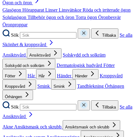
Ögon och öron
Glasögon
Hörapparat
Linser
Linsvätskor
Röda och irriterade ögon
Solglasögon
Tillbehör ögon och öron
Torra ögon
Öronbesvär
Öronproppar
Sök
Se alla
Tillbaka
Skönhet & kroppsvård
Ansiktsvård
Solskydd och solkräm
Ansiktsvård
Dermatologisk hudvård
Fötter
Solskydd och solkräm
Hår
Händer
Kroppsvård
Fötter
Hår
Händer
Smink
Tandblekning
Örhängen
Kroppsvård
Smink
Örhängen
Sök
Se alla
Tillbaka
Ansiktsvård
Akne
Ansiktsmask och skrubb
Ansiktsmask och skrubb