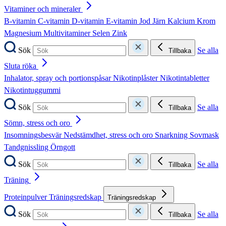
Vitaminer och mineraler
B-vitamin
C-vitamin
D-vitamin
E-vitamin
Jod
Järn
Kalcium
Krom
Magnesium
Multivitaminer
Selen
Zink
Sök
Se alla
Tillbaka
Sluta röka
Inhalator, spray och portionspåsar
Nikotinplåster
Nikotintabletter
Nikotintuggummi
Sök
Se alla
Tillbaka
Sömn, stress och oro
Insomningsbesvär
Nedstämdhet, stress och oro
Snarkning
Sovmask
Tandgnissling
Örngott
Sök
Se alla
Tillbaka
Träning
Proteinpulver
Träningsredskap
Träningsredskap
Sök
Se alla
Tillbaka