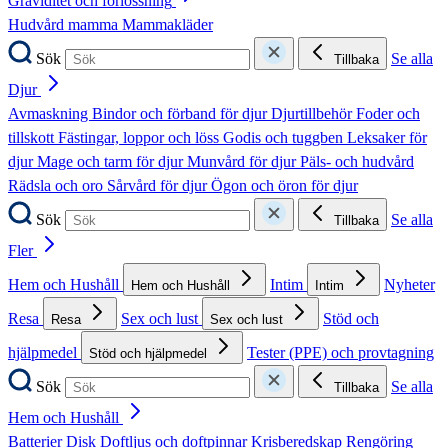
Graviditet och förlossning
Hudvård mamma
Mammakläder
Sök
Se alla
Tillbaka
Djur
Avmaskning
Bindor och förband för djur
Djurtillbehör
Foder och
tillskott
Fästingar, loppor och löss
Godis och tuggben
Leksaker för
djur
Mage och tarm för djur
Munvård för djur
Päls- och hudvård
Rädsla och oro
Sårvård för djur
Ögon och öron för djur
Sök
Se alla
Tillbaka
Fler
Hem och Hushåll
Intim
Nyheter
Hem och Hushåll
Intim
Resa
Sex och lust
Stöd och
Resa
Sex och lust
hjälpmedel
Tester (PPE) och provtagning
Stöd och hjälpmedel
Sök
Se alla
Tillbaka
Hem och Hushåll
Batterier
Disk
Doftljus och doftpinnar
Krisberedskap
Rengöring