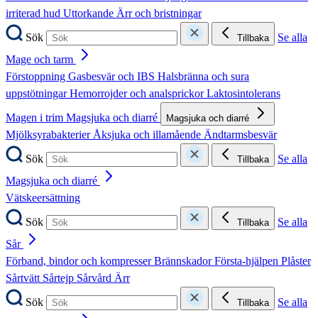
irriterad hud
Uttorkande
Ärr och bristningar
Sök
Se alla
Tillbaka
Mage och tarm
Förstoppning
Gasbesvär och IBS
Halsbränna och sura
uppstötningar
Hemorrojder och analsprickor
Laktosintolerans
Magen i trim
Magsjuka och diarré
Magsjuka och diarré
Mjölksyrabakterier
Åksjuka och illamående
Ändtarmsbesvär
Sök
Se alla
Tillbaka
Magsjuka och diarré
Vätskeersättning
Sök
Se alla
Tillbaka
Sår
Förband, bindor och kompresser
Brännskador
Första-hjälpen
Plåster
Sårtvätt
Sårtejp
Sårvård
Ärr
Sök
Se alla
Tillbaka