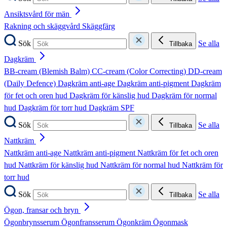
Ansiktsvård för män
Rakning och skäggvård
Skäggfärg
Sök
Se alla
Tillbaka
Dagkräm
BB-cream (Blemish Balm)
CC-cream (Color Correcting)
DD-cream
(Daily Defence)
Dagkräm anti-age
Dagkräm anti-pigment
Dagkräm
för fet och oren hud
Dagkräm för känslig hud
Dagkräm för normal
hud
Dagkräm för torr hud
Dagkräm SPF
Sök
Se alla
Tillbaka
Nattkräm
Nattkräm anti-age
Nattkräm anti-pigment
Nattkräm för fet och oren
hud
Nattkräm för känslig hud
Nattkräm för normal hud
Nattkräm för
torr hud
Sök
Se alla
Tillbaka
Ögon, fransar och bryn
Ögonbrynsserum
Ögonfransserum
Ögonkräm
Ögonmask