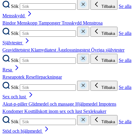
Sök
Se alla
Tillbaka
Mensskydd
Bindor
Menskopp
Tamponger
Trosskydd
Menstrosa
Sök
Se alla
Tillbaka
Självtester
Graviditetstest
Klamydiatest
Ägglossningstest
Övriga självtester
Sök
Se alla
Tillbaka
Resa
Reseapotek
Reseförpackningar
Sök
Se alla
Tillbaka
Sex och lust
Akut-p-piller
Glidmedel och massage
Hjälpmedel
Impotens
Kondomer
Kosttillskott inom sex och lust
Sexleksaker
Sök
Se alla
Tillbaka
Stöd och hjälpmedel