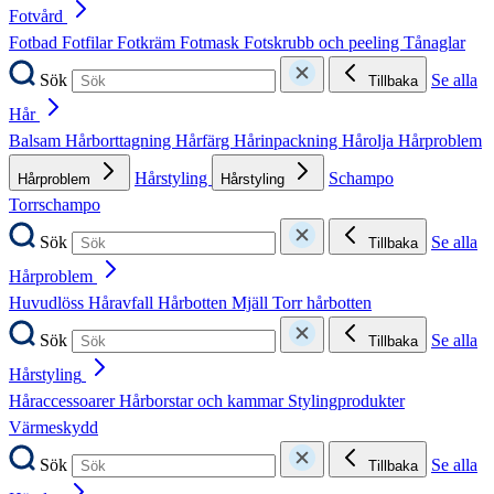
Fotvård
Fotbad
Fotfilar
Fotkräm
Fotmask
Fotskrubb och peeling
Tånaglar
Sök
Se alla
Tillbaka
Hår
Balsam
Hårborttagning
Hårfärg
Hårinpackning
Hårolja
Hårproblem
Hårstyling
Schampo
Hårproblem
Hårstyling
Torrschampo
Sök
Se alla
Tillbaka
Hårproblem
Huvudlöss
Håravfall
Hårbotten
Mjäll
Torr hårbotten
Sök
Se alla
Tillbaka
Hårstyling
Håraccessoarer
Hårborstar och kammar
Stylingprodukter
Värmeskydd
Sök
Se alla
Tillbaka