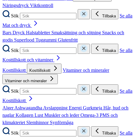
Näringsdryck
Viktkontroll
Sök
Se alla
Tillbaka
Mat och dryck
Bars
Dryck
Halstabletter
Smaksättning och sötning
Snacks och
godis
Superfood
Tuggummi
Glutenfritt
Sök
Se alla
Tillbaka
Kosttillskott och vitaminer
Kosttillskott
Vitaminer och mineraler
Kosttillskott
Vitaminer och mineraler
Sök
Se alla
Tillbaka
Kosttillskott
Alger
Ashwagandha
Avslappning
Energi
Gurkmeja
Hår, hud och
naglar
Kollagen
Lust
Muskler och leder
Omega-3
PMS och
klimakteriet
Slemhinnor
Synförmåga
Sök
Se alla
Tillbaka