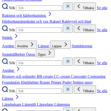
Sök
Se alla
Tillbaka
Rakning och hårborttagning
Hårborttagningskräm och vax
Rakgel
Rakhyvel och blad
Sök
Se alla
Tillbaka
Smink
Ansikte
Läppar
Sminkborstar
Ansikte
Läppar
Sminktillbehör
Ögon
Ögon
Sök
Se alla
Tillbaka
Ansikte
Bronzer och solpuder
BB-cream
CC-cream
Concealer
Contouring
Foundation
Highlighter
Rouge
Primer
Puder
Setting spray
Sök
Se alla
Tillbaka
Läppar
Läppbalsam
Läppstift
Läppglans
Läppenna