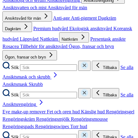
Ansiktsolja och serum
Ansiktsrengöring
Ansiktsrengöring
Ansiktsvatten och mist
Ansiktsvård för män
Anti-age
Anti-pigment
Dagkräm
Ansiktsvård för män
Premium hudvård
Ekologisk ansiktsvård
Koreansk
Dagkräm
hudvård
Läppvård
Nattkräm
Presentask ansikte
Nattkräm
Rosacea
Tillbehör för ansiktsvård
Ögon, fransar och bryn
Ögon, fransar och bryn
Sök
Se alla
Tillbaka
Ansiktsmask och skrubb
Ansiktsmask
Skrubb
Sök
Se alla
Tillbaka
Ansiktsrengöring
Eye make-up remover
Fet och oren hud
Känslig hud
Rengöringsgel
Rengöringskräm
Rengöringsmjölk
Rengöringsmousse
Rengöringspads
Rengöringswipes
Torr hud
Sök
Se alla
Tillbaka