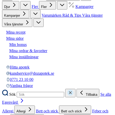
Fler
Kampanjer
Djur
Fler
Varumärken
Råd & Tips
Våra tjänster
Kampanjer
Våra tjänster
Mina recept
Mina sidor
Min bonus
Mina ordrar & favoriter
Mina inställningar
Hitta apotek
kundservice@dozapotek.se
0771 23 10 00
Vanliga frågor
Sök
Se alla
Tillbaka
Egenvård
Allergi
Bett och stick
Feber och
Allergi
Bett och stick