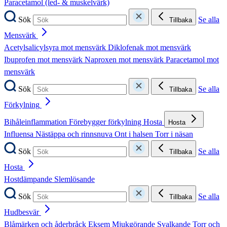
Paracetamol (led- & muskelvärk)
Sök
Se alla
Tillbaka
Mensvärk
Acetylsalicylsyra mot mensvärk
Diklofenak mot mensvärk
Ibuprofen mot mensvärk
Naproxen mot mensvärk
Paracetamol mot
mensvärk
Sök
Se alla
Tillbaka
Förkylning
Bihåleinflammation
Förebygger förkylning
Hosta
Hosta
Influensa
Nästäppa och rinnsnuva
Ont i halsen
Torr i näsan
Sök
Se alla
Tillbaka
Hosta
Hostdämpande
Slemlösande
Sök
Se alla
Tillbaka
Hudbesvär
Blåmärken och åderbråck
Eksem
Mjukgörande
Svalkande
Torr och