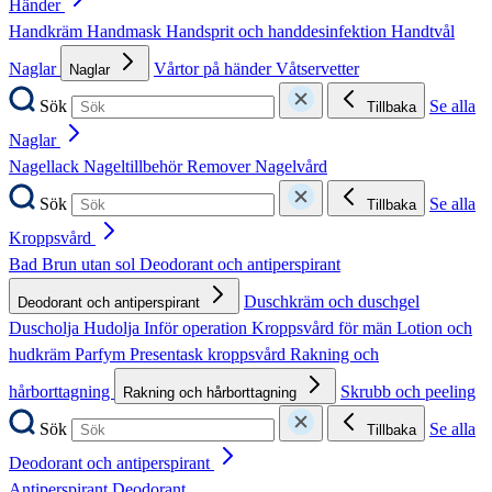
Händer
Handkräm
Handmask
Handsprit och handdesinfektion
Handtvål
Naglar
Vårtor på händer
Våtservetter
Naglar
Sök
Se alla
Tillbaka
Naglar
Nagellack
Nageltillbehör
Remover
Nagelvård
Sök
Se alla
Tillbaka
Kroppsvård
Bad
Brun utan sol
Deodorant och antiperspirant
Duschkräm och duschgel
Deodorant och antiperspirant
Duscholja
Hudolja
Inför operation
Kroppsvård för män
Lotion och
hudkräm
Parfym
Presentask kroppsvård
Rakning och
hårborttagning
Skrubb och peeling
Rakning och hårborttagning
Sök
Se alla
Tillbaka
Deodorant och antiperspirant
Antiperspirant
Deodorant