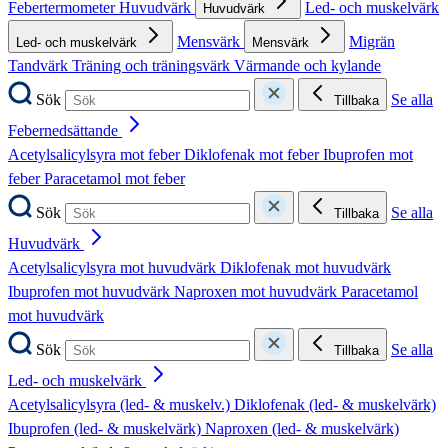
Febertermometer
Huvudvärk
Led- och muskelvärk
Huvudvärk
Mensvärk
Migrän
Led- och muskelvärk
Mensvärk
Tandvärk
Träning och träningsvärk
Värmande och kylande
Sök
Se alla
Tillbaka
Febernedsättande
Acetylsalicylsyra mot feber
Diklofenak mot feber
Ibuprofen mot
feber
Paracetamol mot feber
Sök
Se alla
Tillbaka
Huvudvärk
Acetylsalicylsyra mot huvudvärk
Diklofenak mot huvudvärk
Ibuprofen mot huvudvärk
Naproxen mot huvudvärk
Paracetamol
mot huvudvärk
Sök
Se alla
Tillbaka
Led- och muskelvärk
Acetylsalicylsyra (led- & muskelv.)
Diklofenak (led- & muskelvärk)
Ibuprofen (led- & muskelvärk)
Naproxen (led- & muskelvärk)