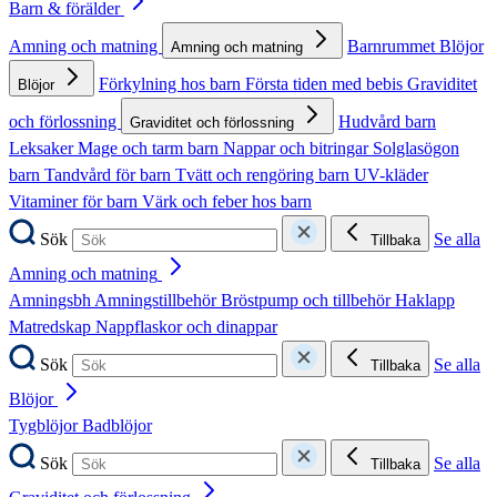
Barn & förälder
Amning och matning
Barnrummet
Blöjor
Amning och matning
Förkylning hos barn
Första tiden med bebis
Graviditet
Blöjor
och förlossning
Hudvård barn
Graviditet och förlossning
Leksaker
Mage och tarm barn
Nappar och bitringar
Solglasögon
barn
Tandvård för barn
Tvätt och rengöring barn
UV-kläder
Vitaminer för barn
Värk och feber hos barn
Sök
Se alla
Tillbaka
Amning och matning
Amningsbh
Amningstillbehör
Bröstpump och tillbehör
Haklapp
Matredskap
Nappflaskor och dinappar
Sök
Se alla
Tillbaka
Blöjor
Tygblöjor
Badblöjor
Sök
Se alla
Tillbaka