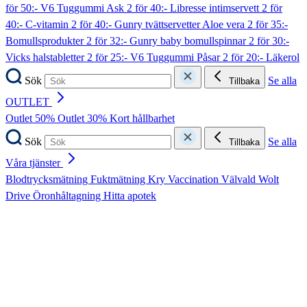
för 50:- V6 Tuggummi Ask
2 för 40:- Libresse intimservett
2 för
40:- C-vitamin
2 för 40:- Gunry tvättservetter Aloe vera
2 för 35:-
Bomullsprodukter
2 för 32:- Gunry baby bomullspinnar
2 för 30:-
Vicks halstabletter
2 för 25:- V6 Tuggummi Påsar
2 för 20:- Läkerol
Sök
Se alla
Tillbaka
OUTLET
Outlet 50%
Outlet 30%
Kort hållbarhet
Sök
Se alla
Tillbaka
Våra tjänster
Blodtrycksmätning
Fuktmätning
Kry
Vaccination
Välvald
Wolt
Drive
Öronhåltagning
Hitta apotek