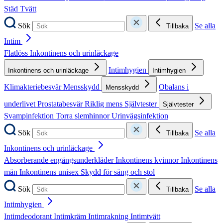
Städ
Tvätt
Sök
Se alla
Tillbaka
Intim
Flatlöss
Inkontinens och urinläckage
Intimhygien
Inkontinens och urinläckage
Intimhygien
Klimakteriebesvär
Mensskydd
Obalans i
Mensskydd
underlivet
Prostatabesvär
Riklig mens
Självtester
Självtester
Svampinfektion
Torra slemhinnor
Urinvägsinfektion
Sök
Se alla
Tillbaka
Inkontinens och urinläckage
Absorberande engångsunderkläder
Inkontinens kvinnor
Inkontinens
män
Inkontinens unisex
Skydd för säng och stol
Sök
Se alla
Tillbaka
Intimhygien
Intimdeodorant
Intimkräm
Intimrakning
Intimtvätt