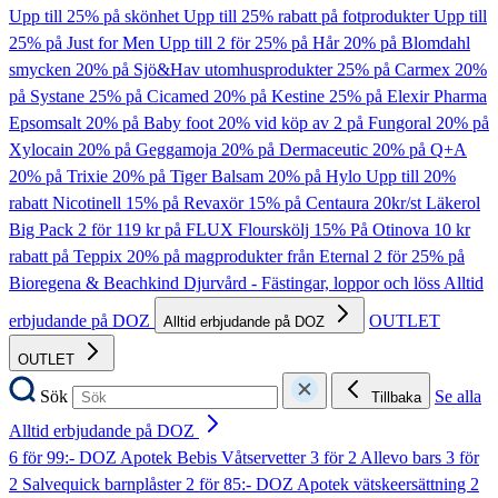
Upp till 25% på skönhet
Upp till 25% rabatt på fotprodukter
Upp till
25% på Just for Men
Upp till 2 för 25% på Hår
20% på Blomdahl
smycken
20% på Sjö&Hav utomhusprodukter
25% på Carmex
20%
på Systane
25% på Cicamed
20% på Kestine
25% på Elexir Pharma
Epsomsalt
20% på Baby foot
20% vid köp av 2 på Fungoral
20% på
Xylocain
20% på Geggamoja
20% på Dermaceutic
20% på Q+A
20% på Trixie
20% på Tiger Balsam
20% på Hylo
Upp till 20%
rabatt Nicotinell
15% på Revaxör
15% på Centaura
20kr/st Läkerol
Big Pack
2 för 119 kr på FLUX Flourskölj
15% På Otinova
10 kr
rabatt på Teppix
20% på magprodukter från Eternal
2 för 25% på
Bioregena & Beachkind
Djurvård - Fästingar, loppor och löss
Alltid
erbjudande på DOZ
OUTLET
Alltid erbjudande på DOZ
OUTLET
Sök
Se alla
Tillbaka
Alltid erbjudande på DOZ
6 för 99:- DOZ Apotek Bebis Våtservetter
3 för 2 Allevo bars
3 för
2 Salvequick barnplåster
2 för 85:- DOZ Apotek vätskeersättning
2