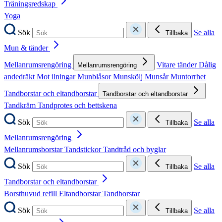
Träningsredskap
Yoga
Sök
Se alla
Tillbaka
Mun & tänder
Mellanrumsrengöring
Vitare tänder
Dålig
Mellanrumsrengöring
andedräkt
Mot ilningar
Munblåsor
Munskölj
Munsår
Muntorrhet
Tandborstar och eltandborstar
Tandborstar och eltandborstar
Tandkräm
Tandprotes och bettskena
Sök
Se alla
Tillbaka
Mellanrumsrengöring
Mellanrumsborstar
Tandstickor
Tandtråd och byglar
Sök
Se alla
Tillbaka
Tandborstar och eltandborstar
Borsthuvud refill
Eltandborstar
Tandborstar
Sök
Se alla
Tillbaka