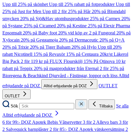
Upp till 25% på skönhet
Upp till 25% rabatt på fotprodukter
Upp till
25% på Just for Men
Upp till 2 för 25% på Hår
20% på Blomdahl
smycken
20% på Sjö&Hav utomhusprodukter
25% på Carmex
20%
på Systane
25% på Cicamed
20% på Kestine
25% på Elexir Pharma
Epsomsalt
20% på Baby foot
20% vid köp av 2 på Fungoral
20% på
Xylocain
20% på Geggamoja
20% på Dermaceutic
20% på Q+A
20% på Trixie
20% på Tiger Balsam
20% på Hylo
Upp till 20%
rabatt Nicotinell
15% på Revaxör
15% på Centaura
20kr/st Läkerol
Big Pack
2 för 119 kr på FLUX Flourskölj
15% På Otinova
10 kr
rabatt på Teppix
20% på magprodukter från Eternal
2 för 25% på
Bioregena & Beachkind
Djurvård - Fästingar, loppor och löss
Alltid
erbjudande på DOZ
OUTLET
Alltid erbjudande på DOZ
OUTLET
Sök
Se alla
Tillbaka
Alltid erbjudande på DOZ
6 för 99:- DOZ Apotek Bebis Våtservetter
3 för 2 Allevo bars
3 för
2 Salvequick barnplåster
2 för 85:- DOZ Apotek vätskeersättning
2