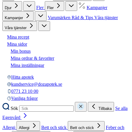
Fler
Kampanjer
Djur
Fler
Varumärken
Råd & Tips
Våra tjänster
Kampanjer
Våra tjänster
Mina recept
Mina sidor
Min bonus
Mina ordrar & favoriter
Mina inställningar
Hitta apotek
kundservice@dozapotek.se
0771 23 10 00
Vanliga frågor
Sök
Se alla
Tillbaka
Egenvård
Allergi
Bett och stick
Feber och
Allergi
Bett och stick