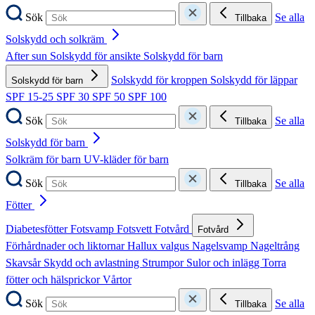
Sök
Se alla
Tillbaka
Solskydd och solkräm
After sun
Solskydd för ansikte
Solskydd för barn
Solskydd för kroppen
Solskydd för läppar
Solskydd för barn
SPF 15-25
SPF 30
SPF 50
SPF 100
Sök
Se alla
Tillbaka
Solskydd för barn
Solkräm för barn
UV-kläder för barn
Sök
Se alla
Tillbaka
Fötter
Diabetesfötter
Fotsvamp
Fotsvett
Fotvård
Fotvård
Förhårdnader och liktornar
Hallux valgus
Nagelsvamp
Nageltrång
Skavsår
Skydd och avlastning
Strumpor
Sulor och inlägg
Torra
fötter och hälsprickor
Vårtor
Sök
Se alla
Tillbaka