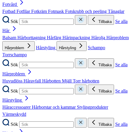
Fotvård
Fotbad
Fotfilar
Fotkräm
Fotmask
Fotskrubb och peeling
Tånaglar
Sök
Se alla
Tillbaka
Hår
Balsam
Hårborttagning
Hårfärg
Hårinpackning
Hårolja
Hårproblem
Hårstyling
Schampo
Hårproblem
Hårstyling
Torrschampo
Sök
Se alla
Tillbaka
Hårproblem
Huvudlöss
Håravfall
Hårbotten
Mjäll
Torr hårbotten
Sök
Se alla
Tillbaka
Hårstyling
Håraccessoarer
Hårborstar och kammar
Stylingprodukter
Värmeskydd
Sök
Se alla
Tillbaka