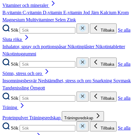
Vitaminer och mineraler
B-vitamin
C-vitamin
D-vitamin
E-vitamin
Jod
Järn
Kalcium
Krom
Magnesium
Multivitaminer
Selen
Zink
Sök
Se alla
Tillbaka
Sluta röka
Inhalator, spray och portionspåsar
Nikotinplåster
Nikotintabletter
Nikotintuggummi
Sök
Se alla
Tillbaka
Sömn, stress och oro
Insomningsbesvär
Nedstämdhet, stress och oro
Snarkning
Sovmask
Tandgnissling
Örngott
Sök
Se alla
Tillbaka
Träning
Proteinpulver
Träningsredskap
Träningsredskap
Sök
Se alla
Tillbaka