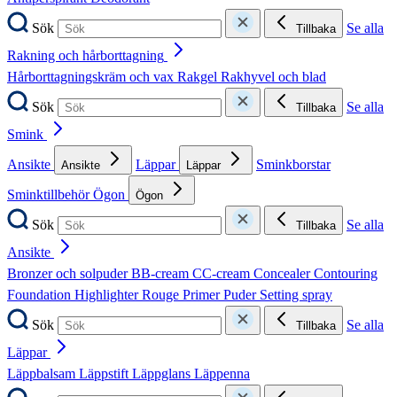
Sök
Se alla
Tillbaka
Rakning och hårborttagning
Hårborttagningskräm och vax
Rakgel
Rakhyvel och blad
Sök
Se alla
Tillbaka
Smink
Ansikte
Läppar
Sminkborstar
Ansikte
Läppar
Sminktillbehör
Ögon
Ögon
Sök
Se alla
Tillbaka
Ansikte
Bronzer och solpuder
BB-cream
CC-cream
Concealer
Contouring
Foundation
Highlighter
Rouge
Primer
Puder
Setting spray
Sök
Se alla
Tillbaka
Läppar
Läppbalsam
Läppstift
Läppglans
Läppenna