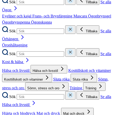
Sök
Se alla
Tillbaka
Ögon
Eyeliner och kajal
Frans- och Brynfärgning
Mascara
Ögonbrynsgel
Ögonbrynspenna
Ögonskugga
Sök
Se alla
Tillbaka
Örhängen
Öronhåltagning
Sök
Se alla
Tillbaka
Kost & hälsa
Hälsa och livsstil
Kosttillskott och vitaminer
Hälsa och livsstil
Sluta röka
Sömn,
Kosttillskott och vitaminer
Sluta röka
stress och oro
Träning
Sömn, stress och oro
Träning
Sök
Se alla
Tillbaka
Hälsa och livsstil
Hjärta och blodtryck
Mat och dryck
Mat och dryck