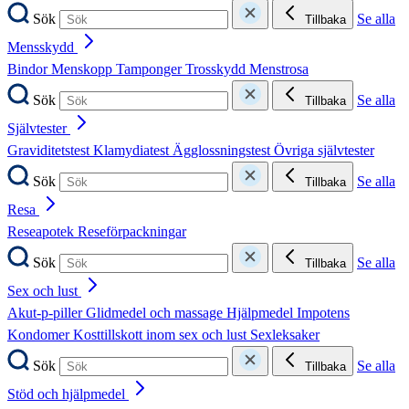
Sök
Se alla
Tillbaka
Mensskydd
Bindor
Menskopp
Tamponger
Trosskydd
Menstrosa
Sök
Se alla
Tillbaka
Självtester
Graviditetstest
Klamydiatest
Ägglossningstest
Övriga självtester
Sök
Se alla
Tillbaka
Resa
Reseapotek
Reseförpackningar
Sök
Se alla
Tillbaka
Sex och lust
Akut-p-piller
Glidmedel och massage
Hjälpmedel
Impotens
Kondomer
Kosttillskott inom sex och lust
Sexleksaker
Sök
Se alla
Tillbaka
Stöd och hjälpmedel