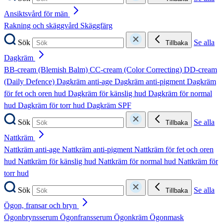
Ansiktsvård för män
Rakning och skäggvård
Skäggfärg
Sök
Se alla
Tillbaka
Dagkräm
BB-cream (Blemish Balm)
CC-cream (Color Correcting)
DD-cream
(Daily Defence)
Dagkräm anti-age
Dagkräm anti-pigment
Dagkräm
för fet och oren hud
Dagkräm för känslig hud
Dagkräm för normal
hud
Dagkräm för torr hud
Dagkräm SPF
Sök
Se alla
Tillbaka
Nattkräm
Nattkräm anti-age
Nattkräm anti-pigment
Nattkräm för fet och oren
hud
Nattkräm för känslig hud
Nattkräm för normal hud
Nattkräm för
torr hud
Sök
Se alla
Tillbaka
Ögon, fransar och bryn
Ögonbrynsserum
Ögonfransserum
Ögonkräm
Ögonmask