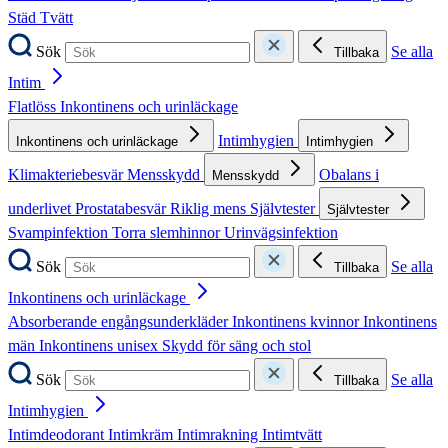
Städ
Tvätt
Sök
Se alla
Tillbaka
Intim
Flatlöss
Inkontinens och urinläckage
Intimhygien
Inkontinens och urinläckage
Intimhygien
Klimakteriebesvär
Mensskydd
Obalans i
Mensskydd
underlivet
Prostatabesvär
Riklig mens
Självtester
Självtester
Svampinfektion
Torra slemhinnor
Urinvägsinfektion
Sök
Se alla
Tillbaka
Inkontinens och urinläckage
Absorberande engångsunderkläder
Inkontinens kvinnor
Inkontinens
män
Inkontinens unisex
Skydd för säng och stol
Sök
Se alla
Tillbaka
Intimhygien
Intimdeodorant
Intimkräm
Intimrakning
Intimtvätt