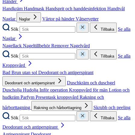
Händer
Handkräm
Handmask
Handsprit och handdesinfektion
Handtvål
Naglar
Vårtor på händer
Våtservetter
Naglar
Sök
Se alla
Tillbaka
Naglar
Nagellack
Nageltillbehör
Remover
Nagelvård
Sök
Se alla
Tillbaka
Kroppsvård
Bad
Brun utan sol
Deodorant och antiperspirant
Duschkräm och duschgel
Deodorant och antiperspirant
Duscholja
Hudolja
Inför operation
Kroppsvård för män
Lotion och
hudkräm
Parfym
Presentask kroppsvård
Rakning och
hårborttagning
Skrubb och peeling
Rakning och hårborttagning
Sök
Se alla
Tillbaka
Deodorant och antiperspirant
Antiperspirant
Deodorant