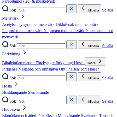
Paracetamol (led- & muskelvärk)
Sök
Se alla
Tillbaka
Mensvärk
Acetylsalicylsyra mot mensvärk
Diklofenak mot mensvärk
Ibuprofen mot mensvärk
Naproxen mot mensvärk
Paracetamol mot
mensvärk
Sök
Se alla
Tillbaka
Förkylning
Bihåleinflammation
Förebygger förkylning
Hosta
Hosta
Influensa
Nästäppa och rinnsnuva
Ont i halsen
Torr i näsan
Sök
Se alla
Tillbaka
Hosta
Hostdämpande
Slemlösande
Sök
Se alla
Tillbaka
Hudbesvär
Blåmärken och åderbråck
Eksem
Mjukgörande
Svalkande
Torr och