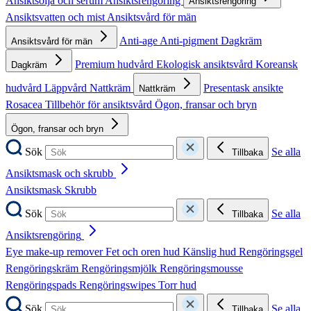
Ansiktsolja och serum
Ansiktsrengöring
Ansiktsrengöring
Ansiktsvatten och mist
Ansiktsvård för män
Anti-age
Anti-pigment
Dagkräm
Ansiktsvård för män
Premium hudvård
Ekologisk ansiktsvård
Koreansk
Dagkräm
hudvård
Läppvård
Nattkräm
Presentask ansikte
Nattkräm
Rosacea
Tillbehör för ansiktsvård
Ögon, fransar och bryn
Ögon, fransar och bryn
Sök
Se alla
Tillbaka
Ansiktsmask och skrubb
Ansiktsmask
Skrubb
Sök
Se alla
Tillbaka
Ansiktsrengöring
Eye make-up remover
Fet och oren hud
Känslig hud
Rengöringsgel
Rengöringskräm
Rengöringsmjölk
Rengöringsmousse
Rengöringspads
Rengöringswipes
Torr hud
Sök
Se alla
Tillbaka