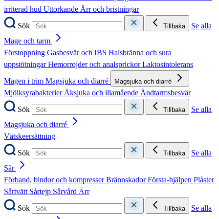
irriterad hud
Uttorkande
Ärr och bristningar
Sök
Se alla
Tillbaka
Mage och tarm
Förstoppning
Gasbesvär och IBS
Halsbränna och sura
uppstötningar
Hemorrojder och analsprickor
Laktosintolerans
Magen i trim
Magsjuka och diarré
Magsjuka och diarré
Mjölksyrabakterier
Åksjuka och illamående
Ändtarmsbesvär
Sök
Se alla
Tillbaka
Magsjuka och diarré
Vätskeersättning
Sök
Se alla
Tillbaka
Sår
Förband, bindor och kompresser
Brännskador
Första-hjälpen
Plåster
Sårtvätt
Sårtejp
Sårvård
Ärr
Sök
Se alla
Tillbaka