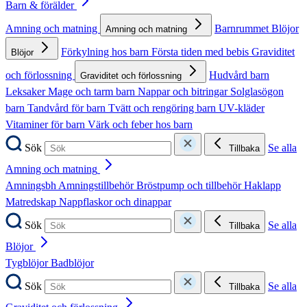
Barn & förälder
Amning och matning
Barnrummet
Blöjor
Amning och matning
Förkylning hos barn
Första tiden med bebis
Graviditet
Blöjor
och förlossning
Hudvård barn
Graviditet och förlossning
Leksaker
Mage och tarm barn
Nappar och bitringar
Solglasögon
barn
Tandvård för barn
Tvätt och rengöring barn
UV-kläder
Vitaminer för barn
Värk och feber hos barn
Sök
Se alla
Tillbaka
Amning och matning
Amningsbh
Amningstillbehör
Bröstpump och tillbehör
Haklapp
Matredskap
Nappflaskor och dinappar
Sök
Se alla
Tillbaka
Blöjor
Tygblöjor
Badblöjor
Sök
Se alla
Tillbaka