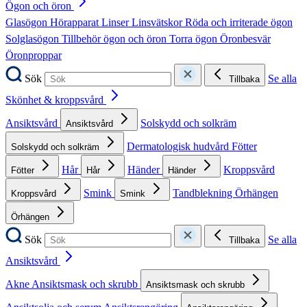
Ögon och öron
Glasögon
Hörapparat
Linser
Linsvätskor
Röda och irriterade ögon
Solglasögon
Tillbehör ögon och öron
Torra ögon
Öronbesvär
Öronproppar
Sök
Se alla
Tillbaka
Skönhet & kroppsvård
Ansiktsvård
Solskydd och solkräm
Ansiktsvård
Dermatologisk hudvård
Fötter
Solskydd och solkräm
Hår
Händer
Kroppsvård
Fötter
Hår
Händer
Smink
Tandblekning
Örhängen
Kroppsvård
Smink
Örhängen
Sök
Se alla
Tillbaka
Ansiktsvård
Akne
Ansiktsmask och skrubb
Ansiktsmask och skrubb