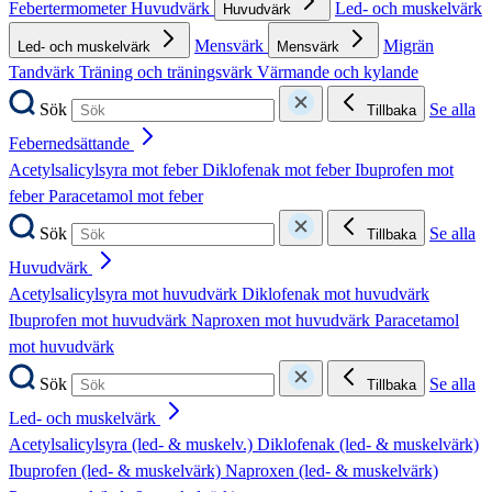
Febertermometer
Huvudvärk
Led- och muskelvärk
Huvudvärk
Mensvärk
Migrän
Led- och muskelvärk
Mensvärk
Tandvärk
Träning och träningsvärk
Värmande och kylande
Sök
Se alla
Tillbaka
Febernedsättande
Acetylsalicylsyra mot feber
Diklofenak mot feber
Ibuprofen mot
feber
Paracetamol mot feber
Sök
Se alla
Tillbaka
Huvudvärk
Acetylsalicylsyra mot huvudvärk
Diklofenak mot huvudvärk
Ibuprofen mot huvudvärk
Naproxen mot huvudvärk
Paracetamol
mot huvudvärk
Sök
Se alla
Tillbaka
Led- och muskelvärk
Acetylsalicylsyra (led- & muskelv.)
Diklofenak (led- & muskelvärk)
Ibuprofen (led- & muskelvärk)
Naproxen (led- & muskelvärk)