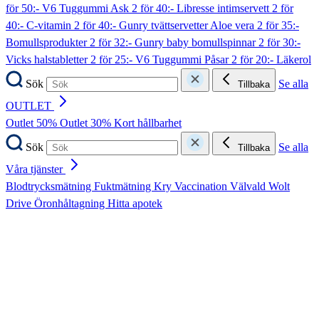
för 50:- V6 Tuggummi Ask
2 för 40:- Libresse intimservett
2 för
40:- C-vitamin
2 för 40:- Gunry tvättservetter Aloe vera
2 för 35:-
Bomullsprodukter
2 för 32:- Gunry baby bomullspinnar
2 för 30:-
Vicks halstabletter
2 för 25:- V6 Tuggummi Påsar
2 för 20:- Läkerol
Sök
Se alla
Tillbaka
OUTLET
Outlet 50%
Outlet 30%
Kort hållbarhet
Sök
Se alla
Tillbaka
Våra tjänster
Blodtrycksmätning
Fuktmätning
Kry
Vaccination
Välvald
Wolt
Drive
Öronhåltagning
Hitta apotek