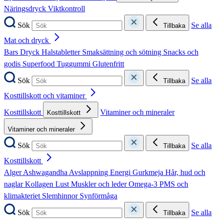
Näringsdryck
Viktkontroll
Sök
Se alla
Tillbaka
Mat och dryck
Bars
Dryck
Halstabletter
Smaksättning och sötning
Snacks och
godis
Superfood
Tuggummi
Glutenfritt
Sök
Se alla
Tillbaka
Kosttillskott och vitaminer
Kosttillskott
Vitaminer och mineraler
Kosttillskott
Vitaminer och mineraler
Sök
Se alla
Tillbaka
Kosttillskott
Alger
Ashwagandha
Avslappning
Energi
Gurkmeja
Hår, hud och
naglar
Kollagen
Lust
Muskler och leder
Omega-3
PMS och
klimakteriet
Slemhinnor
Synförmåga
Sök
Se alla
Tillbaka