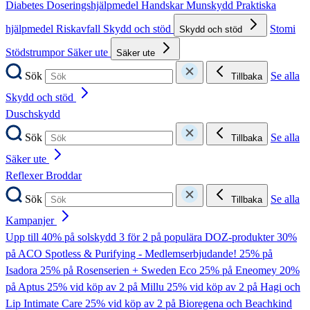
Diabetes
Doseringshjälpmedel
Handskar
Munskydd
Praktiska
hjälpmedel
Riskavfall
Skydd och stöd
Stomi
Skydd och stöd
Stödstrumpor
Säker ute
Säker ute
Sök
Se alla
Tillbaka
Skydd och stöd
Duschskydd
Sök
Se alla
Tillbaka
Säker ute
Reflexer
Broddar
Sök
Se alla
Tillbaka
Kampanjer
Upp till 40% på solskydd
3 för 2 på populära DOZ-produkter
30%
på ACO Spotless & Purifying - Medlemserbjudande!
25% på
Isadora
25% på Rosenserien + Sweden Eco
25% på Eneomey
20%
på Aptus
25% vid köp av 2 på Millu
25% vid köp av 2 på Hagi och
Lip Intimate Care
25% vid köp av 2 på Bioregena och Beachkind