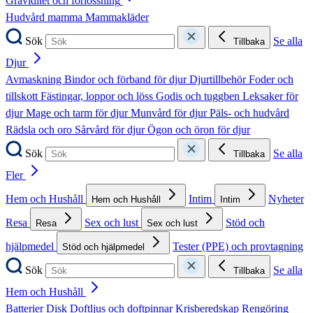
Graviditet och förlossning
Hudvård mamma
Mammakläder
Sök
Se alla
Tillbaka
Djur
Avmaskning
Bindor och förband för djur
Djurtillbehör
Foder och
tillskott
Fästingar, loppor och löss
Godis och tuggben
Leksaker för
djur
Mage och tarm för djur
Munvård för djur
Päls- och hudvård
Rädsla och oro
Sårvård för djur
Ögon och öron för djur
Sök
Se alla
Tillbaka
Fler
Hem och Hushåll
Intim
Nyheter
Hem och Hushåll
Intim
Resa
Sex och lust
Stöd och
Resa
Sex och lust
hjälpmedel
Tester (PPE) och provtagning
Stöd och hjälpmedel
Sök
Se alla
Tillbaka
Hem och Hushåll
Batterier
Disk
Doftljus och doftpinnar
Krisberedskap
Rengöring