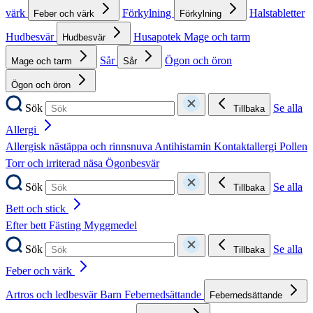
värk
Förkylning
Halstabletter
Feber och värk
Förkylning
Hudbesvär
Husapotek
Mage och tarm
Hudbesvär
Sår
Ögon och öron
Mage och tarm
Sår
Ögon och öron
Sök
Se alla
Tillbaka
Allergi
Allergisk nästäppa och rinnsnuva
Antihistamin
Kontaktallergi
Pollen
Torr och irriterad näsa
Ögonbesvär
Sök
Se alla
Tillbaka
Bett och stick
Efter bett
Fästing
Myggmedel
Sök
Se alla
Tillbaka
Feber och värk
Artros och ledbesvär
Barn
Febernedsättande
Febernedsättande