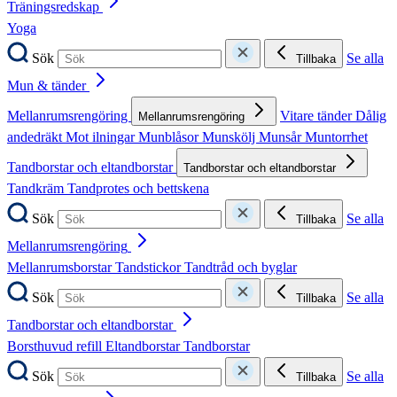
Träningsredskap
Yoga
Sök
Se alla
Tillbaka
Mun & tänder
Mellanrumsrengöring
Vitare tänder
Dålig
Mellanrumsrengöring
andedräkt
Mot ilningar
Munblåsor
Munskölj
Munsår
Muntorrhet
Tandborstar och eltandborstar
Tandborstar och eltandborstar
Tandkräm
Tandprotes och bettskena
Sök
Se alla
Tillbaka
Mellanrumsrengöring
Mellanrumsborstar
Tandstickor
Tandtråd och byglar
Sök
Se alla
Tillbaka
Tandborstar och eltandborstar
Borsthuvud refill
Eltandborstar
Tandborstar
Sök
Se alla
Tillbaka