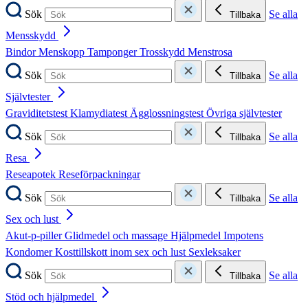
Sök
Se alla
Tillbaka
Mensskydd
Bindor
Menskopp
Tamponger
Trosskydd
Menstrosa
Sök
Se alla
Tillbaka
Självtester
Graviditetstest
Klamydiatest
Ägglossningstest
Övriga självtester
Sök
Se alla
Tillbaka
Resa
Reseapotek
Reseförpackningar
Sök
Se alla
Tillbaka
Sex och lust
Akut-p-piller
Glidmedel och massage
Hjälpmedel
Impotens
Kondomer
Kosttillskott inom sex och lust
Sexleksaker
Sök
Se alla
Tillbaka
Stöd och hjälpmedel