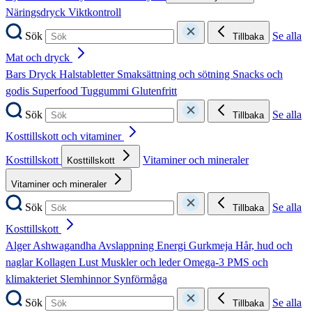
Näringsdryck
Viktkontroll
Sök
Se alla
Tillbaka
Mat och dryck
Bars
Dryck
Halstabletter
Smaksättning och sötning
Snacks och
godis
Superfood
Tuggummi
Glutenfritt
Sök
Se alla
Tillbaka
Kosttillskott och vitaminer
Kosttillskott
Vitaminer och mineraler
Kosttillskott
Vitaminer och mineraler
Sök
Se alla
Tillbaka
Kosttillskott
Alger
Ashwagandha
Avslappning
Energi
Gurkmeja
Hår, hud och
naglar
Kollagen
Lust
Muskler och leder
Omega-3
PMS och
klimakteriet
Slemhinnor
Synförmåga
Sök
Se alla
Tillbaka