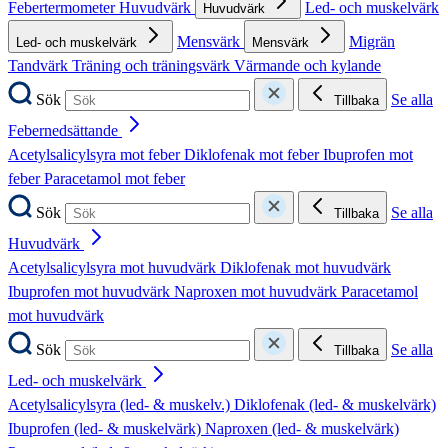
Febertermometer
Huvudvärk
Led- och muskelvärk
Huvudvärk
Mensvärk
Migrän
Led- och muskelvärk
Mensvärk
Tandvärk
Träning och träningsvärk
Värmande och kylande
Sök
Se alla
Tillbaka
Febernedsättande
Acetylsalicylsyra mot feber
Diklofenak mot feber
Ibuprofen mot
feber
Paracetamol mot feber
Sök
Se alla
Tillbaka
Huvudvärk
Acetylsalicylsyra mot huvudvärk
Diklofenak mot huvudvärk
Ibuprofen mot huvudvärk
Naproxen mot huvudvärk
Paracetamol
mot huvudvärk
Sök
Se alla
Tillbaka
Led- och muskelvärk
Acetylsalicylsyra (led- & muskelv.)
Diklofenak (led- & muskelvärk)
Ibuprofen (led- & muskelvärk)
Naproxen (led- & muskelvärk)