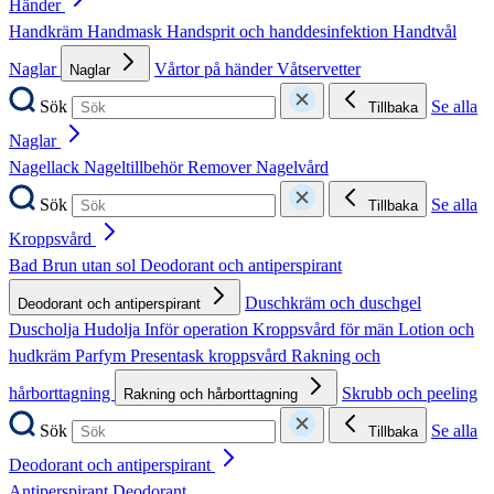
Händer
Handkräm
Handmask
Handsprit och handdesinfektion
Handtvål
Naglar
Vårtor på händer
Våtservetter
Naglar
Sök
Se alla
Tillbaka
Naglar
Nagellack
Nageltillbehör
Remover
Nagelvård
Sök
Se alla
Tillbaka
Kroppsvård
Bad
Brun utan sol
Deodorant och antiperspirant
Duschkräm och duschgel
Deodorant och antiperspirant
Duscholja
Hudolja
Inför operation
Kroppsvård för män
Lotion och
hudkräm
Parfym
Presentask kroppsvård
Rakning och
hårborttagning
Skrubb och peeling
Rakning och hårborttagning
Sök
Se alla
Tillbaka
Deodorant och antiperspirant
Antiperspirant
Deodorant