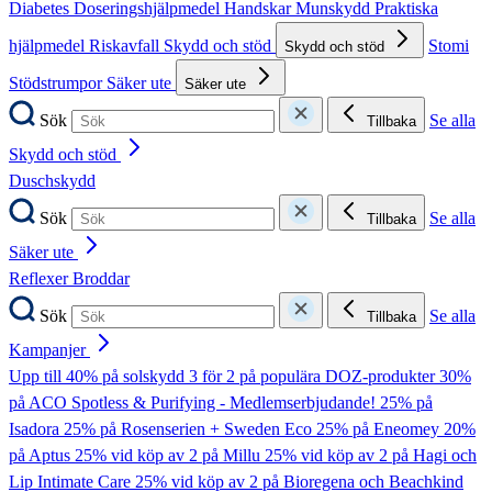
Diabetes
Doseringshjälpmedel
Handskar
Munskydd
Praktiska
hjälpmedel
Riskavfall
Skydd och stöd
Stomi
Skydd och stöd
Stödstrumpor
Säker ute
Säker ute
Sök
Se alla
Tillbaka
Skydd och stöd
Duschskydd
Sök
Se alla
Tillbaka
Säker ute
Reflexer
Broddar
Sök
Se alla
Tillbaka
Kampanjer
Upp till 40% på solskydd
3 för 2 på populära DOZ-produkter
30%
på ACO Spotless & Purifying - Medlemserbjudande!
25% på
Isadora
25% på Rosenserien + Sweden Eco
25% på Eneomey
20%
på Aptus
25% vid köp av 2 på Millu
25% vid köp av 2 på Hagi och
Lip Intimate Care
25% vid köp av 2 på Bioregena och Beachkind