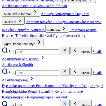
Ansiktsolja och serum
Ansiktsrengöring
Ansiktsrengöring
Ansiktsvatten och mist
Ansiktsvård för män
Anti-age
Anti-pigment
Dagkräm
Ansiktsvård för män
Premium hudvård
Ekologisk ansiktsvård
Koreansk
Dagkräm
hudvård
Läppvård
Nattkräm
Presentask ansikte
Nattkräm
Rosacea
Tillbehör för ansiktsvård
Ögon, fransar och bryn
Ögon, fransar och bryn
Sök
Se alla
Tillbaka
Ansiktsmask och skrubb
Ansiktsmask
Skrubb
Sök
Se alla
Tillbaka
Ansiktsrengöring
Eye make-up remover
Fet och oren hud
Känslig hud
Rengöringsgel
Rengöringskräm
Rengöringsmjölk
Rengöringsmousse
Rengöringspads
Rengöringswipes
Torr hud
Sök
Se alla
Tillbaka