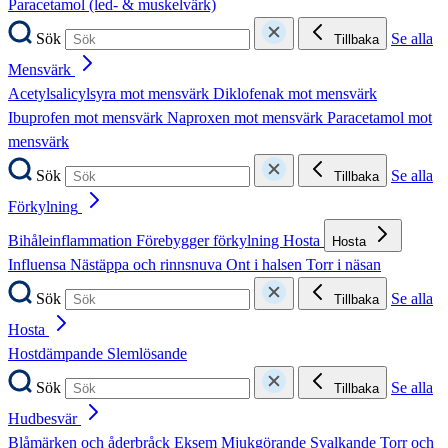
Paracetamol (led- & muskelvärk)
Sök
Se alla
Tillbaka
Mensvärk
Acetylsalicylsyra mot mensvärk
Diklofenak mot mensvärk
Ibuprofen mot mensvärk
Naproxen mot mensvärk
Paracetamol mot
mensvärk
Sök
Se alla
Tillbaka
Förkylning
Bihåleinflammation
Förebygger förkylning
Hosta
Hosta
Influensa
Nästäppa och rinnsnuva
Ont i halsen
Torr i näsan
Sök
Se alla
Tillbaka
Hosta
Hostdämpande
Slemlösande
Sök
Se alla
Tillbaka
Hudbesvär
Blåmärken och åderbråck
Eksem
Mjukgörande
Svalkande
Torr och