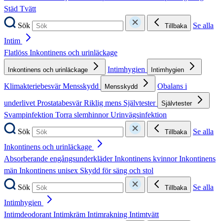
Städ
Tvätt
Sök
Se alla
Tillbaka
Intim
Flatlöss
Inkontinens och urinläckage
Intimhygien
Inkontinens och urinläckage
Intimhygien
Klimakteriebesvär
Mensskydd
Obalans i
Mensskydd
underlivet
Prostatabesvär
Riklig mens
Självtester
Självtester
Svampinfektion
Torra slemhinnor
Urinvägsinfektion
Sök
Se alla
Tillbaka
Inkontinens och urinläckage
Absorberande engångsunderkläder
Inkontinens kvinnor
Inkontinens
män
Inkontinens unisex
Skydd för säng och stol
Sök
Se alla
Tillbaka
Intimhygien
Intimdeodorant
Intimkräm
Intimrakning
Intimtvätt