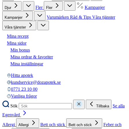
Fler
Kampanjer
Djur
Fler
Varumärken
Råd & Tips
Våra tjänster
Kampanjer
Våra tjänster
Mina recept
Mina sidor
Min bonus
Mina ordrar & favoriter
Mina inställningar
Hitta apotek
kundservice@dozapotek.se
0771 23 10 00
Vanliga frågor
Sök
Se alla
Tillbaka
Egenvård
Allergi
Bett och stick
Feber och
Allergi
Bett och stick