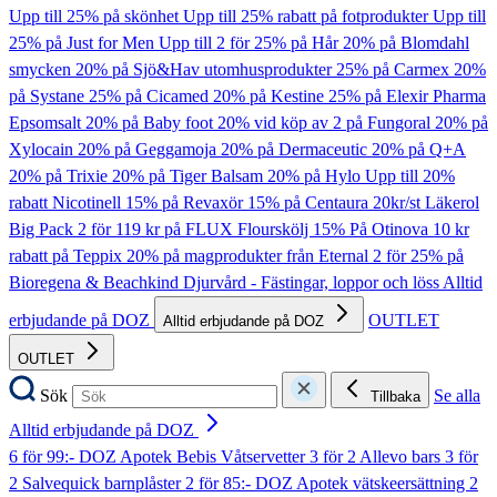
Upp till 25% på skönhet
Upp till 25% rabatt på fotprodukter
Upp till
25% på Just for Men
Upp till 2 för 25% på Hår
20% på Blomdahl
smycken
20% på Sjö&Hav utomhusprodukter
25% på Carmex
20%
på Systane
25% på Cicamed
20% på Kestine
25% på Elexir Pharma
Epsomsalt
20% på Baby foot
20% vid köp av 2 på Fungoral
20% på
Xylocain
20% på Geggamoja
20% på Dermaceutic
20% på Q+A
20% på Trixie
20% på Tiger Balsam
20% på Hylo
Upp till 20%
rabatt Nicotinell
15% på Revaxör
15% på Centaura
20kr/st Läkerol
Big Pack
2 för 119 kr på FLUX Flourskölj
15% På Otinova
10 kr
rabatt på Teppix
20% på magprodukter från Eternal
2 för 25% på
Bioregena & Beachkind
Djurvård - Fästingar, loppor och löss
Alltid
erbjudande på DOZ
OUTLET
Alltid erbjudande på DOZ
OUTLET
Sök
Se alla
Tillbaka
Alltid erbjudande på DOZ
6 för 99:- DOZ Apotek Bebis Våtservetter
3 för 2 Allevo bars
3 för
2 Salvequick barnplåster
2 för 85:- DOZ Apotek vätskeersättning
2