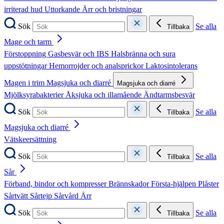
irriterad hud
Uttorkande
Ärr och bristningar
Sök
Se alla
Tillbaka
Mage och tarm
Förstoppning
Gasbesvär och IBS
Halsbränna och sura
uppstötningar
Hemorrojder och analsprickor
Laktosintolerans
Magen i trim
Magsjuka och diarré
Magsjuka och diarré
Mjölksyrabakterier
Åksjuka och illamående
Ändtarmsbesvär
Sök
Se alla
Tillbaka
Magsjuka och diarré
Vätskeersättning
Sök
Se alla
Tillbaka
Sår
Förband, bindor och kompresser
Brännskador
Första-hjälpen
Plåster
Sårtvätt
Sårtejp
Sårvård
Ärr
Sök
Se alla
Tillbaka