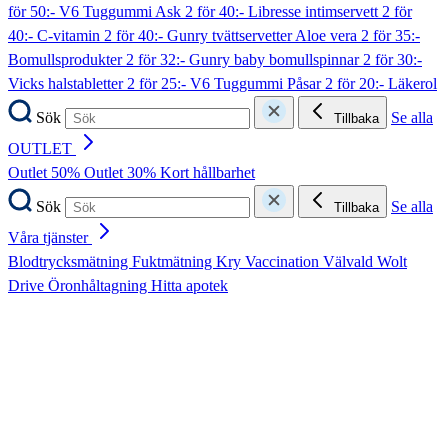
för 50:- V6 Tuggummi Ask
2 för 40:- Libresse intimservett
2 för
40:- C-vitamin
2 för 40:- Gunry tvättservetter Aloe vera
2 för 35:-
Bomullsprodukter
2 för 32:- Gunry baby bomullspinnar
2 för 30:-
Vicks halstabletter
2 för 25:- V6 Tuggummi Påsar
2 för 20:- Läkerol
Sök
Se alla
Tillbaka
OUTLET
Outlet 50%
Outlet 30%
Kort hållbarhet
Sök
Se alla
Tillbaka
Våra tjänster
Blodtrycksmätning
Fuktmätning
Kry
Vaccination
Välvald
Wolt
Drive
Öronhåltagning
Hitta apotek