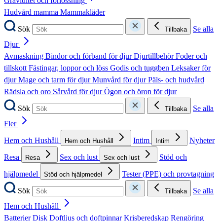
Graviditet och förlossning
Hudvård mamma
Mammakläder
Sök
Se alla
Tillbaka
Djur
Avmaskning
Bindor och förband för djur
Djurtillbehör
Foder och
tillskott
Fästingar, loppor och löss
Godis och tuggben
Leksaker för
djur
Mage och tarm för djur
Munvård för djur
Päls- och hudvård
Rädsla och oro
Sårvård för djur
Ögon och öron för djur
Sök
Se alla
Tillbaka
Fler
Hem och Hushåll
Intim
Nyheter
Hem och Hushåll
Intim
Resa
Sex och lust
Stöd och
Resa
Sex och lust
hjälpmedel
Tester (PPE) och provtagning
Stöd och hjälpmedel
Sök
Se alla
Tillbaka
Hem och Hushåll
Batterier
Disk
Doftljus och doftpinnar
Krisberedskap
Rengöring