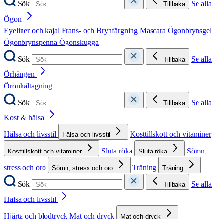
Sök
Se alla
Tillbaka
Ögon
Eyeliner och kajal
Frans- och Brynfärgning
Mascara
Ögonbrynsgel
Ögonbrynspenna
Ögonskugga
Sök
Se alla
Tillbaka
Örhängen
Öronhåltagning
Sök
Se alla
Tillbaka
Kost & hälsa
Hälsa och livsstil
Kosttillskott och vitaminer
Hälsa och livsstil
Sluta röka
Sömn,
Kosttillskott och vitaminer
Sluta röka
stress och oro
Träning
Sömn, stress och oro
Träning
Sök
Se alla
Tillbaka
Hälsa och livsstil
Hjärta och blodtryck
Mat och dryck
Mat och dryck