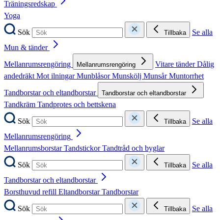
Träningsredskap
Yoga
Sök
Se alla
Tillbaka
Mun & tänder
Mellanrumsrengöring
Vitare tänder
Dålig
Mellanrumsrengöring
andedräkt
Mot ilningar
Munblåsor
Munskölj
Munsår
Muntorrhet
Tandborstar och eltandborstar
Tandborstar och eltandborstar
Tandkräm
Tandprotes och bettskena
Sök
Se alla
Tillbaka
Mellanrumsrengöring
Mellanrumsborstar
Tandstickor
Tandtråd och byglar
Sök
Se alla
Tillbaka
Tandborstar och eltandborstar
Borsthuvud refill
Eltandborstar
Tandborstar
Sök
Se alla
Tillbaka