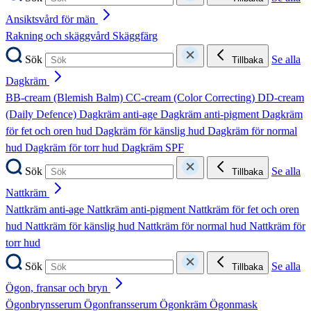
Ansiktsvård för män
Rakning och skäggvård
Skäggfärg
Sök
Se alla
Tillbaka
Dagkräm
BB-cream (Blemish Balm)
CC-cream (Color Correcting)
DD-cream
(Daily Defence)
Dagkräm anti-age
Dagkräm anti-pigment
Dagkräm
för fet och oren hud
Dagkräm för känslig hud
Dagkräm för normal
hud
Dagkräm för torr hud
Dagkräm SPF
Sök
Se alla
Tillbaka
Nattkräm
Nattkräm anti-age
Nattkräm anti-pigment
Nattkräm för fet och oren
hud
Nattkräm för känslig hud
Nattkräm för normal hud
Nattkräm för
torr hud
Sök
Se alla
Tillbaka
Ögon, fransar och bryn
Ögonbrynsserum
Ögonfransserum
Ögonkräm
Ögonmask