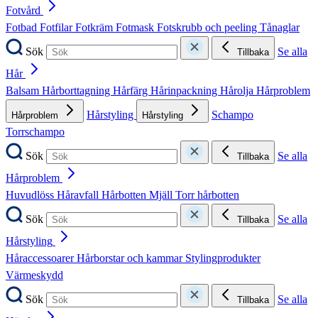
Fotvård
Fotbad
Fotfilar
Fotkräm
Fotmask
Fotskrubb och peeling
Tånaglar
Sök
Se alla
Tillbaka
Hår
Balsam
Hårborttagning
Hårfärg
Hårinpackning
Hårolja
Hårproblem
Hårstyling
Schampo
Hårproblem
Hårstyling
Torrschampo
Sök
Se alla
Tillbaka
Hårproblem
Huvudlöss
Håravfall
Hårbotten
Mjäll
Torr hårbotten
Sök
Se alla
Tillbaka
Hårstyling
Håraccessoarer
Hårborstar och kammar
Stylingprodukter
Värmeskydd
Sök
Se alla
Tillbaka