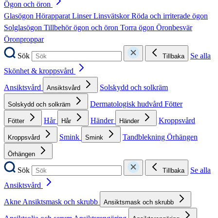
Ögon och öron
Glasögon
Hörapparat
Linser
Linsvätskor
Röda och irriterade ögon
Solglasögon
Tillbehör ögon och öron
Torra ögon
Öronbesvär
Öronproppar
Sök
Se alla
Tillbaka
Skönhet & kroppsvård
Ansiktsvård
Solskydd och solkräm
Ansiktsvård
Dermatologisk hudvård
Fötter
Solskydd och solkräm
Hår
Händer
Kroppsvård
Fötter
Hår
Händer
Smink
Tandblekning
Örhängen
Kroppsvård
Smink
Örhängen
Sök
Se alla
Tillbaka
Ansiktsvård
Akne
Ansiktsmask och skrubb
Ansiktsmask och skrubb