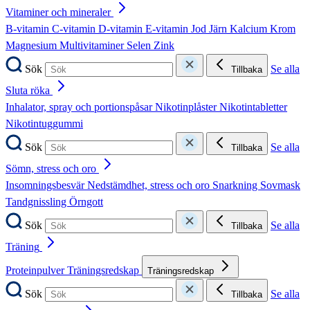
Vitaminer och mineraler
B-vitamin
C-vitamin
D-vitamin
E-vitamin
Jod
Järn
Kalcium
Krom
Magnesium
Multivitaminer
Selen
Zink
Sök
Se alla
Tillbaka
Sluta röka
Inhalator, spray och portionspåsar
Nikotinplåster
Nikotintabletter
Nikotintuggummi
Sök
Se alla
Tillbaka
Sömn, stress och oro
Insomningsbesvär
Nedstämdhet, stress och oro
Snarkning
Sovmask
Tandgnissling
Örngott
Sök
Se alla
Tillbaka
Träning
Proteinpulver
Träningsredskap
Träningsredskap
Sök
Se alla
Tillbaka