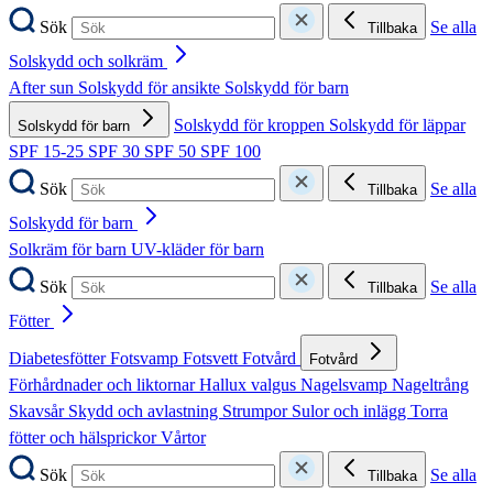
Sök
Se alla
Tillbaka
Solskydd och solkräm
After sun
Solskydd för ansikte
Solskydd för barn
Solskydd för kroppen
Solskydd för läppar
Solskydd för barn
SPF 15-25
SPF 30
SPF 50
SPF 100
Sök
Se alla
Tillbaka
Solskydd för barn
Solkräm för barn
UV-kläder för barn
Sök
Se alla
Tillbaka
Fötter
Diabetesfötter
Fotsvamp
Fotsvett
Fotvård
Fotvård
Förhårdnader och liktornar
Hallux valgus
Nagelsvamp
Nageltrång
Skavsår
Skydd och avlastning
Strumpor
Sulor och inlägg
Torra
fötter och hälsprickor
Vårtor
Sök
Se alla
Tillbaka