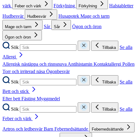
värk
Förkylning
Halstabletter
Feber och värk
Förkylning
Hudbesvär
Husapotek
Mage och tarm
Hudbesvär
Sår
Ögon och öron
Mage och tarm
Sår
Ögon och öron
Sök
Se alla
Tillbaka
Allergi
Allergisk nästäppa och rinnsnuva
Antihistamin
Kontaktallergi
Pollen
Torr och irriterad näsa
Ögonbesvär
Sök
Se alla
Tillbaka
Bett och stick
Efter bett
Fästing
Myggmedel
Sök
Se alla
Tillbaka
Feber och värk
Artros och ledbesvär
Barn
Febernedsättande
Febernedsättande