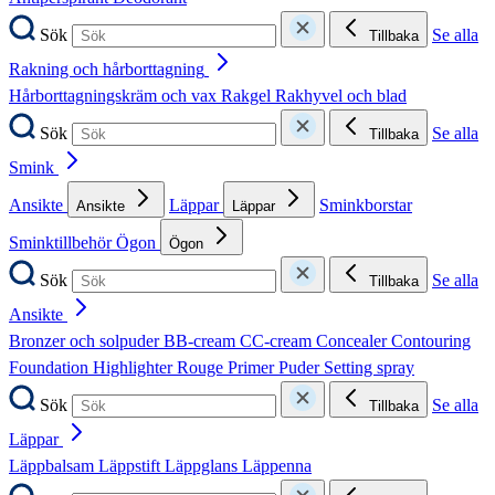
Sök
Se alla
Tillbaka
Rakning och hårborttagning
Hårborttagningskräm och vax
Rakgel
Rakhyvel och blad
Sök
Se alla
Tillbaka
Smink
Ansikte
Läppar
Sminkborstar
Ansikte
Läppar
Sminktillbehör
Ögon
Ögon
Sök
Se alla
Tillbaka
Ansikte
Bronzer och solpuder
BB-cream
CC-cream
Concealer
Contouring
Foundation
Highlighter
Rouge
Primer
Puder
Setting spray
Sök
Se alla
Tillbaka
Läppar
Läppbalsam
Läppstift
Läppglans
Läppenna