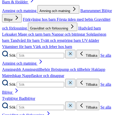
Barn & förälder
Amning och matning
Barnrummet
Blöjor
Amning och matning
Förkylning hos barn
Första tiden med bebis
Graviditet
Blöjor
och förlossning
Hudvård barn
Graviditet och förlossning
Leksaker
Mage och tarm barn
Nappar och bitringar
Solglasögon
barn
Tandvård för barn
Tvätt och rengöring barn
UV-kläder
Vitaminer för barn
Värk och feber hos barn
Sök
Se alla
Tillbaka
Amning och matning
Amningsbh
Amningstillbehör
Bröstpump och tillbehör
Haklapp
Matredskap
Nappflaskor och dinappar
Sök
Se alla
Tillbaka
Blöjor
Tygblöjor
Badblöjor
Sök
Se alla
Tillbaka