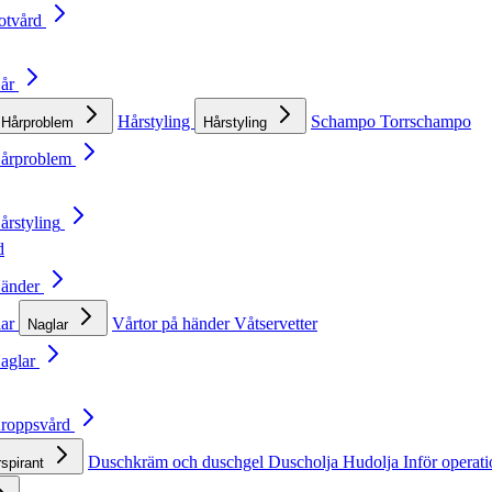
otvård
Hår
Hårstyling
Schampo
Torrschampo
Hårproblem
Hårstyling
Hårproblem
årstyling
d
Händer
lar
Vårtor på händer
Våtservetter
Naglar
Naglar
Kroppsvård
Duschkräm och duschgel
Duscholja
Hudolja
Inför operat
rspirant