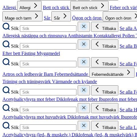
Allergi
Bett och stick
Feber och vä
Allergi
Bett och stick
Sår
Ögon och öron
Mage och tarm
Sår
Ögon och öron
Sök
Se alla A
Tillbaka
Allergisk nästäppa och rinnsnuva
Antihistamin
Kontaktallergi
Pollen
Sök
Se alla B
Tillbaka
Efter bett
Fästing
Myggmedel
Sök
Se alla 
Tillbaka
Artros och ledbesvär
Barn
Febernedsättande
Febernedsättande
Träning och träningsvärk
Värmande och kylande
Sök
Se alla 
Tillbaka
Acetylsalicylsyra mot feber
Diklofenak mot feber
Ibuprofen mot febe
Sök
Se alla 
Tillbaka
Acetylsalicylsyra mot huvudvärk
Diklofenak mot huvudvärk
Ibuprof
Sök
Se alla 
Tillbaka
Acetylsalicylsyra (led- & muskelv.)
Diklofenak (led- & muskelvärk)
I