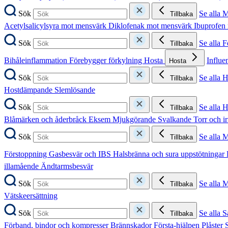
Sök
Se alla 
Tillbaka
Acetylsalicylsyra mot mensvärk
Diklofenak mot mensvärk
Ibuprofen
Sök
Se alla 
Tillbaka
Bihåleinflammation
Förebygger förkylning
Hosta
Influe
Hosta
Sök
Se alla 
Tillbaka
Hostdämpande
Slemlösande
Sök
Se alla 
Tillbaka
Blåmärken och åderbråck
Eksem
Mjukgörande
Svalkande
Torr och i
Sök
Se alla 
Tillbaka
Förstoppning
Gasbesvär och IBS
Halsbränna och sura uppstötningar
illamående
Ändtarmsbesvär
Sök
Se alla 
Tillbaka
Vätskeersättning
Sök
Se alla S
Tillbaka
Förband, bindor och kompresser
Brännskador
Första-hjälpen
Plåster