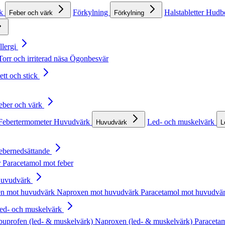
rk
Förkylning
Halstabletter
Hudb
Feber och värk
Förkylning
llergi
Torr och irriterad näsa
Ögonbesvär
ett och stick
Feber och värk
Febertermometer
Huvudvärk
Led- och muskelvärk
Huvudvärk
L
Febernedsättande
r
Paracetamol mot feber
Huvudvärk
en mot huvudvärk
Naproxen mot huvudvärk
Paracetamol mot huvudvä
Led- och muskelvärk
buprofen (led- & muskelvärk)
Naproxen (led- & muskelvärk)
Paracetam