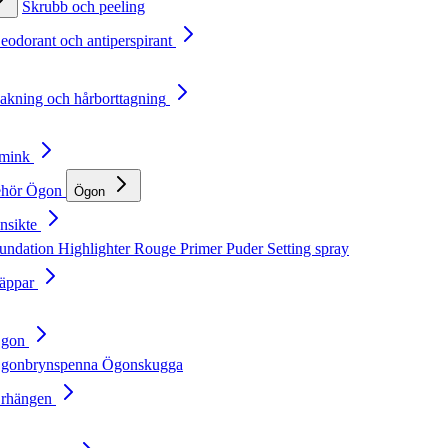
Skrubb och peeling
Deodorant och antiperspirant
Rakning och hårborttagning
Smink
ehör
Ögon
Ögon
nsikte
undation
Highlighter
Rouge
Primer
Puder
Setting spray
Läppar
Ögon
gonbrynspenna
Ögonskugga
Örhängen