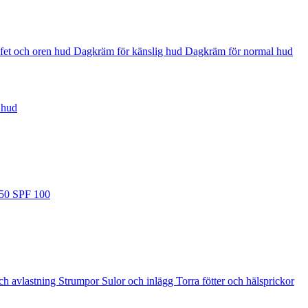
fet och oren hud
Dagkräm för känslig hud
Dagkräm för normal hud
 hud
 50
SPF 100
ch avlastning
Strumpor
Sulor och inlägg
Torra fötter och hälsprickor