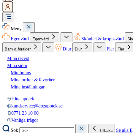
Meny
Egenvård
Skönhet & kroppsvård
Egenvård
Sk
Djur
Fler
Barn & förälder
Djur
Fler
Mina recept
Mina sidor
Min bonus
Mina ordrar & favoriter
Mina inställningar
Hitta apotek
kundservice@dozapotek.se
0771 23 10 00
Vanliga frågor
Sök
Se alla 
Tillbaka