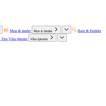
Mun & tänder
Barn & förälder
Mun & tänder
 Tips
Våra tjänster
Våra tjänster