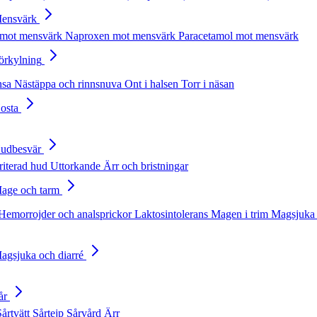
Mensvärk
 mot mensvärk
Naproxen mot mensvärk
Paracetamol mot mensvärk
Förkylning
nsa
Nästäppa och rinnsnuva
Ont i halsen
Torr i näsan
Hosta
Hudbesvär
rriterad hud
Uttorkande
Ärr och bristningar
Mage och tarm
Hemorrojder och analsprickor
Laktosintolerans
Magen i trim
Magsjuka 
Magsjuka och diarré
år
Sårtvätt
Sårtejp
Sårvård
Ärr