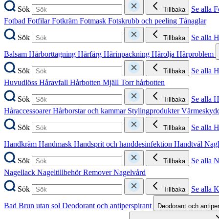
Sök
Se alla F
Tillbaka
Fotbad
Fotfilar
Fotkräm
Fotmask
Fotskrubb och peeling
Tånaglar
Sök
Se alla 
Tillbaka
Balsam
Hårborttagning
Hårfärg
Hårinpackning
Hårolja
Hårproblem
Sök
Se alla 
Tillbaka
Huvudlöss
Håravfall
Hårbotten
Mjäll
Torr hårbotten
Sök
Se alla H
Tillbaka
Håraccessoarer
Hårborstar och kammar
Stylingprodukter
Värmeskyd
Sök
Se alla 
Tillbaka
Handkräm
Handmask
Handsprit och handdesinfektion
Handtvål
Nag
Sök
Se alla 
Tillbaka
Nagellack
Nageltillbehör
Remover
Nagelvård
Sök
Se alla 
Tillbaka
Bad
Brun utan sol
Deodorant och antiperspirant
Deodorant och antipe