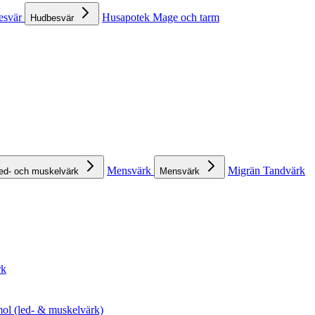
esvär
Husapotek
Mage och tarm
Hudbesvär
Mensvärk
Migrän
Tandvärk
ed- och muskelvärk
Mensvärk
rk
ol (led- & muskelvärk)