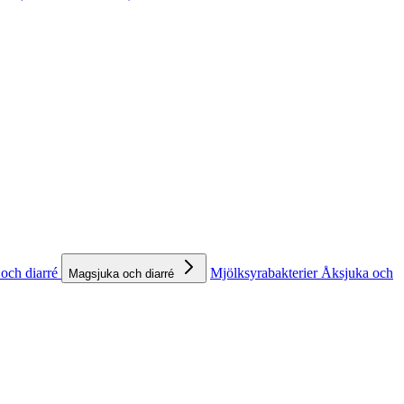
och diarré
Mjölksyrabakterier
Åksjuka och
Magsjuka och diarré