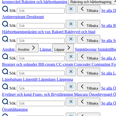
kroppsvård
Rakning och hårborttagning
Rakning och hårborttagning
Sök
Se alla 
Tillbaka
Antiperspirant
Deodorant
Sök
Se alla 
Tillbaka
Hårborttagningskräm och vax
Rakgel
Rakhyvel och blad
Sök
Se alla 
Tillbaka
Ansikte
Läppar
Sminkborstar
Sminktillb
Ansikte
Läppar
Sök
Se alla A
Tillbaka
Bronzer och solpuder
BB-cream
CC-cream
Concealer
Contouring
Fo
Sök
Se alla 
Tillbaka
Läppbalsam
Läppstift
Läppglans
Läppenna
Sök
Se alla 
Tillbaka
Eyeliner och kajal
Frans- och Brynfärgning
Mascara
Ögonbrynsgel
Ö
Sök
Se alla 
Tillbaka
Öronhåltagning