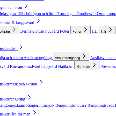
Ögon och öron
lglasögon
Tillbehör ögon och öron
Torra ögon
Öronbesvär
Öronpropp
Skönhet & kroppsvård
Dermatologisk hudvård
Fötter
Hår
solkräm
Fötter
Hår
Ansiktsvård
olja och serum
Ansiktsrengöring
Ansiktsvatten o
Ansiktsrengöring
tsvård
Koreansk hudvård
Läppvård
Nattkräm
Presentas
Nattkräm
Ansiktsmask och skrubb
Ansiktsrengöring
engöringskräm
Rengöringsmjölk
Rengöringsmousse
Rengöringspads
Ansiktsvård för män