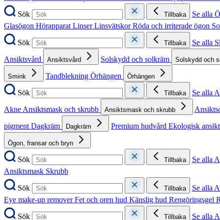
Sök
Se alla 
Tillbaka
Glasögon
Hörapparat
Linser
Linsvätskor
Röda och irriterade ögon
So
Sök
Se alla 
Tillbaka
Ansiktsvård
Solskydd och solkräm
Ansiktsvård
Solskydd och 
Tandblekning
Örhängen
Smink
Örhängen
Sök
Se alla 
Tillbaka
Akne
Ansiktsmask och skrubb
Ansikts
Ansiktsmask och skrubb
pigment
Dagkräm
Premium hudvård
Ekologisk ansik
Dagkräm
Ögon, fransar och bryn
Sök
Se alla 
Tillbaka
Ansiktsmask
Skrubb
Sök
Se alla 
Tillbaka
Eye make-up remover
Fet och oren hud
Känslig hud
Rengöringsgel
R
Sök
Se alla 
Tillbaka