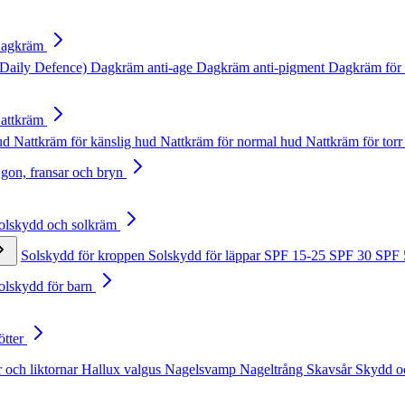
Dagkräm
Daily Defence)
Dagkräm anti-age
Dagkräm anti-pigment
Dagkräm för 
Nattkräm
hud
Nattkräm för känslig hud
Nattkräm för normal hud
Nattkräm för torr
Ögon, fransar och bryn
Solskydd och solkräm
Solskydd för kroppen
Solskydd för läppar
SPF 15-25
SPF 30
SPF
Solskydd för barn
ötter
 och liktornar
Hallux valgus
Nagelsvamp
Nageltrång
Skavsår
Skydd o