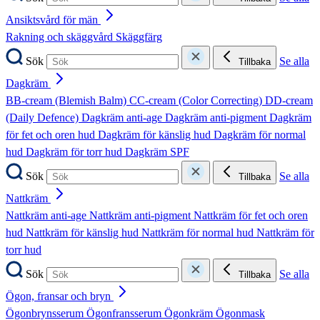
Ansiktsvård för män
Rakning och skäggvård
Skäggfärg
Sök
Se alla
Tillbaka
Dagkräm
BB-cream (Blemish Balm)
CC-cream (Color Correcting)
DD-cream
(Daily Defence)
Dagkräm anti-age
Dagkräm anti-pigment
Dagkräm
för fet och oren hud
Dagkräm för känslig hud
Dagkräm för normal
hud
Dagkräm för torr hud
Dagkräm SPF
Sök
Se alla
Tillbaka
Nattkräm
Nattkräm anti-age
Nattkräm anti-pigment
Nattkräm för fet och oren
hud
Nattkräm för känslig hud
Nattkräm för normal hud
Nattkräm för
torr hud
Sök
Se alla
Tillbaka
Ögon, fransar och bryn
Ögonbrynsserum
Ögonfransserum
Ögonkräm
Ögonmask