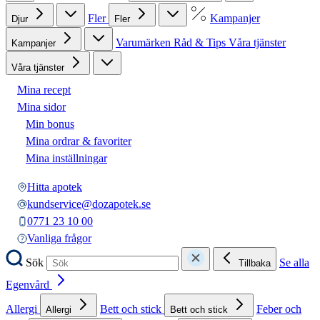
Fler
Kampanjer
Djur
Fler
Varumärken
Råd & Tips
Våra tjänster
Kampanjer
Våra tjänster
Mina recept
Mina sidor
Min bonus
Mina ordrar & favoriter
Mina inställningar
Hitta apotek
kundservice@dozapotek.se
0771 23 10 00
Vanliga frågor
Sök
Se alla
Tillbaka
Egenvård
Allergi
Bett och stick
Feber och
Allergi
Bett och stick