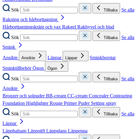
Sök
Se alla
Tillbaka
Rakning och hårborttagning
Hårborttagningskräm och vax
Rakgel
Rakhyvel och blad
Sök
Se alla
Tillbaka
Smink
Ansikte
Läppar
Sminkborstar
Ansikte
Läppar
Sminktillbehör
Ögon
Ögon
Sök
Se alla
Tillbaka
Ansikte
Bronzer och solpuder
BB-cream
CC-cream
Concealer
Contouring
Foundation
Highlighter
Rouge
Primer
Puder
Setting spray
Sök
Se alla
Tillbaka
Läppar
Läppbalsam
Läppstift
Läppglans
Läppenna