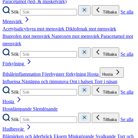
Paracetamol (led- & muskelvärk)
Sök
Se alla
Tillbaka
Mensvärk
Acetylsalicylsyra mot mensvärk
Diklofenak mot mensvärk
Ibuprofen mot mensvärk
Naproxen mot mensvärk
Paracetamol mot
mensvärk
Sök
Se alla
Tillbaka
Förkylning
Bihåleinflammation
Förebygger förkylning
Hosta
Hosta
Influensa
Nästäppa och rinnsnuva
Ont i halsen
Torr i näsan
Sök
Se alla
Tillbaka
Hosta
Hostdämpande
Slemlösande
Sök
Se alla
Tillbaka
Hudbesvär
Blåmärken och åderbråck
Eksem
Mjukgörande
Svalkande
Torr och