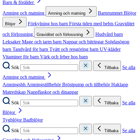
Barn & förälder
Amning och matning
Barnrummet
Blöjor
Amning och matning
Förkylning hos barn
Första tiden med bebis
Graviditet
Blöjor
och förlossning
Hudvård barn
Graviditet och förlossning
Leksaker
Mage och tarm barn
Nappar och bitringar
Solglasögon
barn
Tandvård för barn
Tvätt och rengöring barn
UV-kläder
Vitaminer för barn
Värk och feber hos barn
Sök
Se alla
Tillbaka
Amning och matning
Amningsbh
Amningstillbehör
Bröstpump och tillbehör
Haklapp
Matredskap
Nappflaskor och dinappar
Sök
Se alla
Tillbaka
Blöjor
Tygblöjor
Badblöjor
Sök
Se alla
Tillbaka