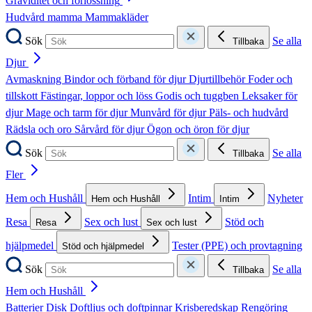
Graviditet och förlossning
Hudvård mamma
Mammakläder
Sök
Se alla
Tillbaka
Djur
Avmaskning
Bindor och förband för djur
Djurtillbehör
Foder och
tillskott
Fästingar, loppor och löss
Godis och tuggben
Leksaker för
djur
Mage och tarm för djur
Munvård för djur
Päls- och hudvård
Rädsla och oro
Sårvård för djur
Ögon och öron för djur
Sök
Se alla
Tillbaka
Fler
Hem och Hushåll
Intim
Nyheter
Hem och Hushåll
Intim
Resa
Sex och lust
Stöd och
Resa
Sex och lust
hjälpmedel
Tester (PPE) och provtagning
Stöd och hjälpmedel
Sök
Se alla
Tillbaka
Hem och Hushåll
Batterier
Disk
Doftljus och doftpinnar
Krisberedskap
Rengöring