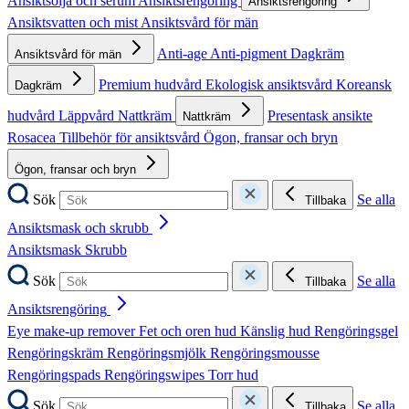
Ansiktsolja och serum
Ansiktsrengöring
Ansiktsrengöring
Ansiktsvatten och mist
Ansiktsvård för män
Anti-age
Anti-pigment
Dagkräm
Ansiktsvård för män
Premium hudvård
Ekologisk ansiktsvård
Koreansk
Dagkräm
hudvård
Läppvård
Nattkräm
Presentask ansikte
Nattkräm
Rosacea
Tillbehör för ansiktsvård
Ögon, fransar och bryn
Ögon, fransar och bryn
Sök
Se alla
Tillbaka
Ansiktsmask och skrubb
Ansiktsmask
Skrubb
Sök
Se alla
Tillbaka
Ansiktsrengöring
Eye make-up remover
Fet och oren hud
Känslig hud
Rengöringsgel
Rengöringskräm
Rengöringsmjölk
Rengöringsmousse
Rengöringspads
Rengöringswipes
Torr hud
Sök
Se alla
Tillbaka