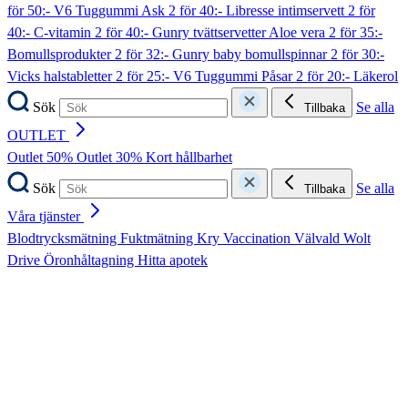
för 50:- V6 Tuggummi Ask
2 för 40:- Libresse intimservett
2 för
40:- C-vitamin
2 för 40:- Gunry tvättservetter Aloe vera
2 för 35:-
Bomullsprodukter
2 för 32:- Gunry baby bomullspinnar
2 för 30:-
Vicks halstabletter
2 för 25:- V6 Tuggummi Påsar
2 för 20:- Läkerol
Sök
Se alla
Tillbaka
OUTLET
Outlet 50%
Outlet 30%
Kort hållbarhet
Sök
Se alla
Tillbaka
Våra tjänster
Blodtrycksmätning
Fuktmätning
Kry
Vaccination
Välvald
Wolt
Drive
Öronhåltagning
Hitta apotek