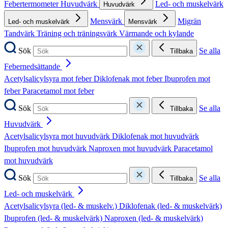
Febertermometer
Huvudvärk
Led- och muskelvärk
Huvudvärk
Mensvärk
Migrän
Led- och muskelvärk
Mensvärk
Tandvärk
Träning och träningsvärk
Värmande och kylande
Sök
Se alla
Tillbaka
Febernedsättande
Acetylsalicylsyra mot feber
Diklofenak mot feber
Ibuprofen mot
feber
Paracetamol mot feber
Sök
Se alla
Tillbaka
Huvudvärk
Acetylsalicylsyra mot huvudvärk
Diklofenak mot huvudvärk
Ibuprofen mot huvudvärk
Naproxen mot huvudvärk
Paracetamol
mot huvudvärk
Sök
Se alla
Tillbaka
Led- och muskelvärk
Acetylsalicylsyra (led- & muskelv.)
Diklofenak (led- & muskelvärk)
Ibuprofen (led- & muskelvärk)
Naproxen (led- & muskelvärk)