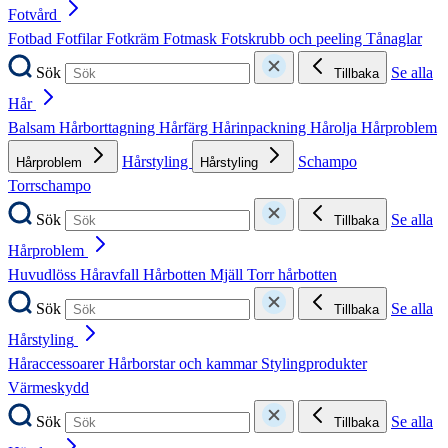
Fotvård
Fotbad
Fotfilar
Fotkräm
Fotmask
Fotskrubb och peeling
Tånaglar
Sök
Se alla
Tillbaka
Hår
Balsam
Hårborttagning
Hårfärg
Hårinpackning
Hårolja
Hårproblem
Hårstyling
Schampo
Hårproblem
Hårstyling
Torrschampo
Sök
Se alla
Tillbaka
Hårproblem
Huvudlöss
Håravfall
Hårbotten
Mjäll
Torr hårbotten
Sök
Se alla
Tillbaka
Hårstyling
Håraccessoarer
Hårborstar och kammar
Stylingprodukter
Värmeskydd
Sök
Se alla
Tillbaka