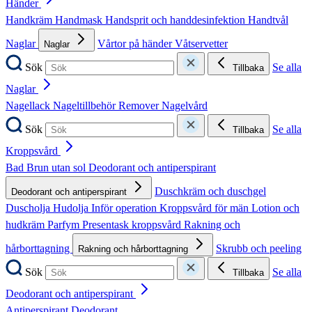
Händer
Handkräm
Handmask
Handsprit och handdesinfektion
Handtvål
Naglar
Vårtor på händer
Våtservetter
Naglar
Sök
Se alla
Tillbaka
Naglar
Nagellack
Nageltillbehör
Remover
Nagelvård
Sök
Se alla
Tillbaka
Kroppsvård
Bad
Brun utan sol
Deodorant och antiperspirant
Duschkräm och duschgel
Deodorant och antiperspirant
Duscholja
Hudolja
Inför operation
Kroppsvård för män
Lotion och
hudkräm
Parfym
Presentask kroppsvård
Rakning och
hårborttagning
Skrubb och peeling
Rakning och hårborttagning
Sök
Se alla
Tillbaka
Deodorant och antiperspirant
Antiperspirant
Deodorant