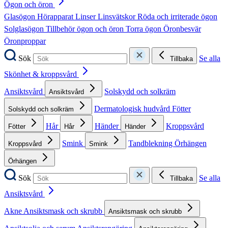
Ögon och öron
Glasögon
Hörapparat
Linser
Linsvätskor
Röda och irriterade ögon
Solglasögon
Tillbehör ögon och öron
Torra ögon
Öronbesvär
Öronproppar
Sök
Se alla
Tillbaka
Skönhet & kroppsvård
Ansiktsvård
Solskydd och solkräm
Ansiktsvård
Dermatologisk hudvård
Fötter
Solskydd och solkräm
Hår
Händer
Kroppsvård
Fötter
Hår
Händer
Smink
Tandblekning
Örhängen
Kroppsvård
Smink
Örhängen
Sök
Se alla
Tillbaka
Ansiktsvård
Akne
Ansiktsmask och skrubb
Ansiktsmask och skrubb