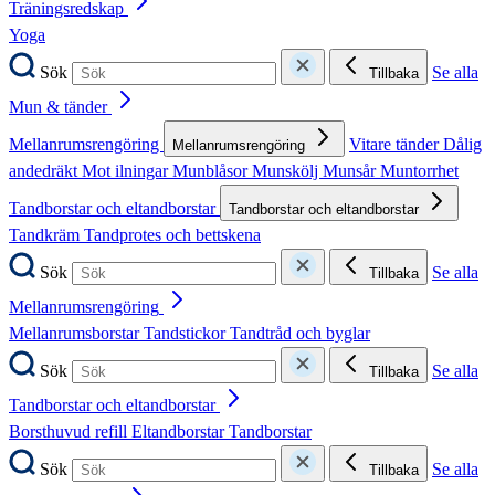
Träningsredskap
Yoga
Sök
Se alla
Tillbaka
Mun & tänder
Mellanrumsrengöring
Vitare tänder
Dålig
Mellanrumsrengöring
andedräkt
Mot ilningar
Munblåsor
Munskölj
Munsår
Muntorrhet
Tandborstar och eltandborstar
Tandborstar och eltandborstar
Tandkräm
Tandprotes och bettskena
Sök
Se alla
Tillbaka
Mellanrumsrengöring
Mellanrumsborstar
Tandstickor
Tandtråd och byglar
Sök
Se alla
Tillbaka
Tandborstar och eltandborstar
Borsthuvud refill
Eltandborstar
Tandborstar
Sök
Se alla
Tillbaka