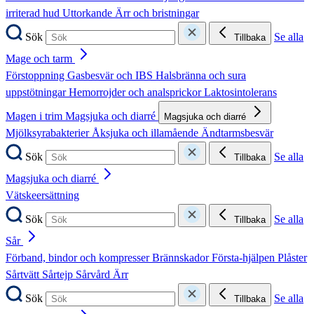
irriterad hud
Uttorkande
Ärr och bristningar
Sök
Se alla
Tillbaka
Mage och tarm
Förstoppning
Gasbesvär och IBS
Halsbränna och sura
uppstötningar
Hemorrojder och analsprickor
Laktosintolerans
Magen i trim
Magsjuka och diarré
Magsjuka och diarré
Mjölksyrabakterier
Åksjuka och illamående
Ändtarmsbesvär
Sök
Se alla
Tillbaka
Magsjuka och diarré
Vätskeersättning
Sök
Se alla
Tillbaka
Sår
Förband, bindor och kompresser
Brännskador
Första-hjälpen
Plåster
Sårtvätt
Sårtejp
Sårvård
Ärr
Sök
Se alla
Tillbaka