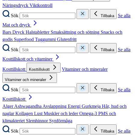
Näringsdryck
Viktkontroll
Sök
Se alla
Tillbaka
Mat och dryck
Bars
Dryck
Halstabletter
Smaksättning och sötning
Snacks och
godis
Superfood
Tuggummi
Glutenfritt
Sök
Se alla
Tillbaka
Kosttillskott och vitaminer
Kosttillskott
Vitaminer och mineraler
Kosttillskott
Vitaminer och mineraler
Sök
Se alla
Tillbaka
Kosttillskott
Alger
Ashwagandha
Avslappning
Energi
Gurkmeja
Hår, hud och
naglar
Kollagen
Lust
Muskler och leder
Omega-3
PMS och
klimakteriet
Slemhinnor
Synförmåga
Sök
Se alla
Tillbaka