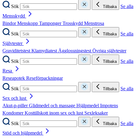
Sök
Se alla
Tillbaka
Mensskydd
Bindor
Menskopp
Tamponger
Trosskydd
Menstrosa
Sök
Se alla
Tillbaka
Självtester
Graviditetstest
Klamydiatest
Ägglossningstest
Övriga självtester
Sök
Se alla
Tillbaka
Resa
Reseapotek
Reseförpackningar
Sök
Se alla
Tillbaka
Sex och lust
Akut-p-piller
Glidmedel och massage
Hjälpmedel
Impotens
Kondomer
Kosttillskott inom sex och lust
Sexleksaker
Sök
Se alla
Tillbaka
Stöd och hjälpmedel