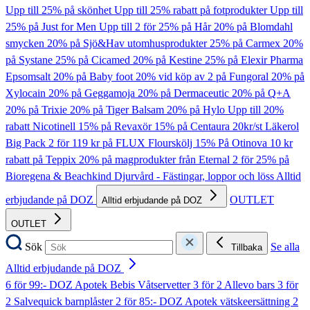
Upp till 25% på skönhet
Upp till 25% rabatt på fotprodukter
Upp till
25% på Just for Men
Upp till 2 för 25% på Hår
20% på Blomdahl
smycken
20% på Sjö&Hav utomhusprodukter
25% på Carmex
20%
på Systane
25% på Cicamed
20% på Kestine
25% på Elexir Pharma
Epsomsalt
20% på Baby foot
20% vid köp av 2 på Fungoral
20% på
Xylocain
20% på Geggamoja
20% på Dermaceutic
20% på Q+A
20% på Trixie
20% på Tiger Balsam
20% på Hylo
Upp till 20%
rabatt Nicotinell
15% på Revaxör
15% på Centaura
20kr/st Läkerol
Big Pack
2 för 119 kr på FLUX Flourskölj
15% På Otinova
10 kr
rabatt på Teppix
20% på magprodukter från Eternal
2 för 25% på
Bioregena & Beachkind
Djurvård - Fästingar, loppor och löss
Alltid
erbjudande på DOZ
OUTLET
Alltid erbjudande på DOZ
OUTLET
Sök
Se alla
Tillbaka
Alltid erbjudande på DOZ
6 för 99:- DOZ Apotek Bebis Våtservetter
3 för 2 Allevo bars
3 för
2 Salvequick barnplåster
2 för 85:- DOZ Apotek vätskeersättning
2