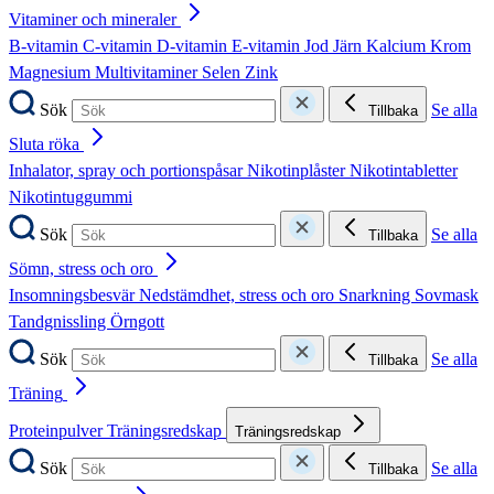
Vitaminer och mineraler
B-vitamin
C-vitamin
D-vitamin
E-vitamin
Jod
Järn
Kalcium
Krom
Magnesium
Multivitaminer
Selen
Zink
Sök
Se alla
Tillbaka
Sluta röka
Inhalator, spray och portionspåsar
Nikotinplåster
Nikotintabletter
Nikotintuggummi
Sök
Se alla
Tillbaka
Sömn, stress och oro
Insomningsbesvär
Nedstämdhet, stress och oro
Snarkning
Sovmask
Tandgnissling
Örngott
Sök
Se alla
Tillbaka
Träning
Proteinpulver
Träningsredskap
Träningsredskap
Sök
Se alla
Tillbaka