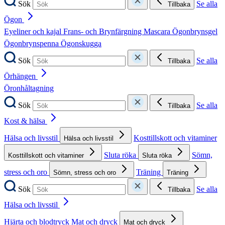
Sök
Se alla
Tillbaka
Ögon
Eyeliner och kajal
Frans- och Brynfärgning
Mascara
Ögonbrynsgel
Ögonbrynspenna
Ögonskugga
Sök
Se alla
Tillbaka
Örhängen
Öronhåltagning
Sök
Se alla
Tillbaka
Kost & hälsa
Hälsa och livsstil
Kosttillskott och vitaminer
Hälsa och livsstil
Sluta röka
Sömn,
Kosttillskott och vitaminer
Sluta röka
stress och oro
Träning
Sömn, stress och oro
Träning
Sök
Se alla
Tillbaka
Hälsa och livsstil
Hjärta och blodtryck
Mat och dryck
Mat och dryck