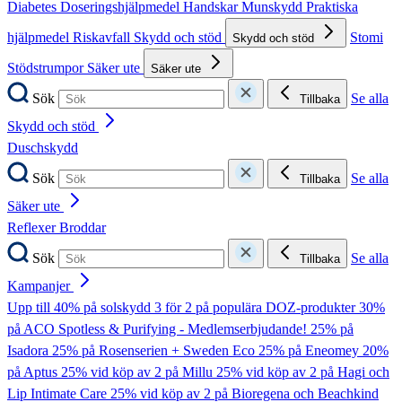
Diabetes
Doseringshjälpmedel
Handskar
Munskydd
Praktiska
hjälpmedel
Riskavfall
Skydd och stöd
Stomi
Skydd och stöd
Stödstrumpor
Säker ute
Säker ute
Sök
Se alla
Tillbaka
Skydd och stöd
Duschskydd
Sök
Se alla
Tillbaka
Säker ute
Reflexer
Broddar
Sök
Se alla
Tillbaka
Kampanjer
Upp till 40% på solskydd
3 för 2 på populära DOZ-produkter
30%
på ACO Spotless & Purifying - Medlemserbjudande!
25% på
Isadora
25% på Rosenserien + Sweden Eco
25% på Eneomey
20%
på Aptus
25% vid köp av 2 på Millu
25% vid köp av 2 på Hagi och
Lip Intimate Care
25% vid köp av 2 på Bioregena och Beachkind