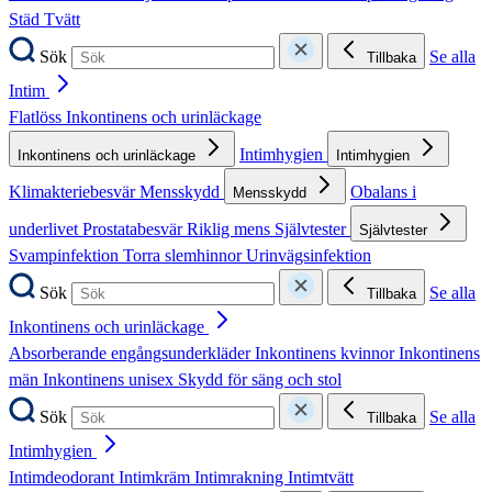
Städ
Tvätt
Sök
Se alla
Tillbaka
Intim
Flatlöss
Inkontinens och urinläckage
Intimhygien
Inkontinens och urinläckage
Intimhygien
Klimakteriebesvär
Mensskydd
Obalans i
Mensskydd
underlivet
Prostatabesvär
Riklig mens
Självtester
Självtester
Svampinfektion
Torra slemhinnor
Urinvägsinfektion
Sök
Se alla
Tillbaka
Inkontinens och urinläckage
Absorberande engångsunderkläder
Inkontinens kvinnor
Inkontinens
män
Inkontinens unisex
Skydd för säng och stol
Sök
Se alla
Tillbaka
Intimhygien
Intimdeodorant
Intimkräm
Intimrakning
Intimtvätt