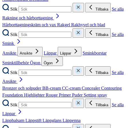
Sök
Se alla
Tillbaka
Rakning och hårborttagning
Hårborttagningskräm och vax
Rakgel
Rakhyvel och blad
Sök
Se alla
Tillbaka
Smink
Ansikte
Läppar
Sminkborstar
Ansikte
Läppar
Sminktillbehör
Ögon
Ögon
Sök
Se alla
Tillbaka
Ansikte
Bronzer och solpuder
BB-cream
CC-cream
Concealer
Contouring
Foundation
Highlighter
Rouge
Primer
Puder
Setting spray
Sök
Se alla
Tillbaka
Läppar
Läppbalsam
Läppstift
Läppglans
Läppenna