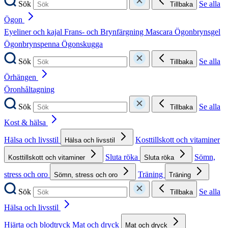
Sök
Se alla
Tillbaka
Ögon
Eyeliner och kajal
Frans- och Brynfärgning
Mascara
Ögonbrynsgel
Ögonbrynspenna
Ögonskugga
Sök
Se alla
Tillbaka
Örhängen
Öronhåltagning
Sök
Se alla
Tillbaka
Kost & hälsa
Hälsa och livsstil
Kosttillskott och vitaminer
Hälsa och livsstil
Sluta röka
Sömn,
Kosttillskott och vitaminer
Sluta röka
stress och oro
Träning
Sömn, stress och oro
Träning
Sök
Se alla
Tillbaka
Hälsa och livsstil
Hjärta och blodtryck
Mat och dryck
Mat och dryck