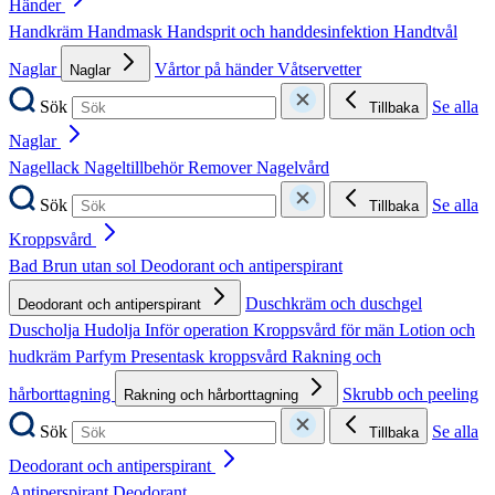
Händer
Handkräm
Handmask
Handsprit och handdesinfektion
Handtvål
Naglar
Vårtor på händer
Våtservetter
Naglar
Sök
Se alla
Tillbaka
Naglar
Nagellack
Nageltillbehör
Remover
Nagelvård
Sök
Se alla
Tillbaka
Kroppsvård
Bad
Brun utan sol
Deodorant och antiperspirant
Duschkräm och duschgel
Deodorant och antiperspirant
Duscholja
Hudolja
Inför operation
Kroppsvård för män
Lotion och
hudkräm
Parfym
Presentask kroppsvård
Rakning och
hårborttagning
Skrubb och peeling
Rakning och hårborttagning
Sök
Se alla
Tillbaka
Deodorant och antiperspirant
Antiperspirant
Deodorant