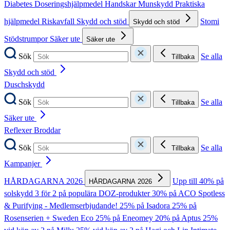
Diabetes
Doseringshjälpmedel
Handskar
Munskydd
Praktiska
hjälpmedel
Riskavfall
Skydd och stöd
Stomi
Skydd och stöd
Stödstrumpor
Säker ute
Säker ute
Sök
Se alla
Tillbaka
Skydd och stöd
Duschskydd
Sök
Se alla
Tillbaka
Säker ute
Reflexer
Broddar
Sök
Se alla
Tillbaka
Kampanjer
HÅRDAGARNA 2026
Upp till 40% på
HÅRDAGARNA 2026
solskydd
3 för 2 på populära DOZ-produkter
30% på ACO Spotless
& Purifying - Medlemserbjudande!
25% på Isadora
25% på
Rosenserien + Sweden Eco
25% på Eneomey
20% på Aptus
25%