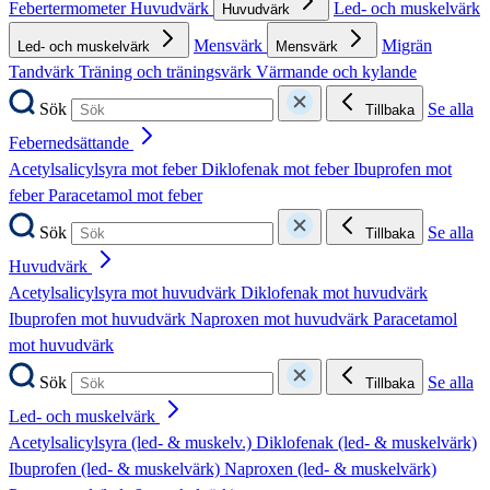
Febertermometer
Huvudvärk
Led- och muskelvärk
Huvudvärk
Mensvärk
Migrän
Led- och muskelvärk
Mensvärk
Tandvärk
Träning och träningsvärk
Värmande och kylande
Sök
Se alla
Tillbaka
Febernedsättande
Acetylsalicylsyra mot feber
Diklofenak mot feber
Ibuprofen mot
feber
Paracetamol mot feber
Sök
Se alla
Tillbaka
Huvudvärk
Acetylsalicylsyra mot huvudvärk
Diklofenak mot huvudvärk
Ibuprofen mot huvudvärk
Naproxen mot huvudvärk
Paracetamol
mot huvudvärk
Sök
Se alla
Tillbaka
Led- och muskelvärk
Acetylsalicylsyra (led- & muskelv.)
Diklofenak (led- & muskelvärk)
Ibuprofen (led- & muskelvärk)
Naproxen (led- & muskelvärk)