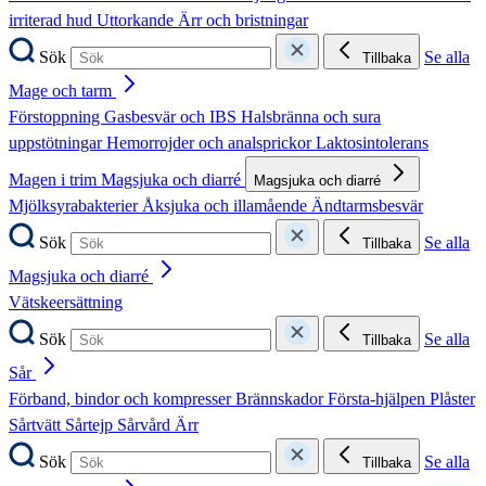
irriterad hud
Uttorkande
Ärr och bristningar
Sök
Se alla
Tillbaka
Mage och tarm
Förstoppning
Gasbesvär och IBS
Halsbränna och sura
uppstötningar
Hemorrojder och analsprickor
Laktosintolerans
Magen i trim
Magsjuka och diarré
Magsjuka och diarré
Mjölksyrabakterier
Åksjuka och illamående
Ändtarmsbesvär
Sök
Se alla
Tillbaka
Magsjuka och diarré
Vätskeersättning
Sök
Se alla
Tillbaka
Sår
Förband, bindor och kompresser
Brännskador
Första-hjälpen
Plåster
Sårtvätt
Sårtejp
Sårvård
Ärr
Sök
Se alla
Tillbaka