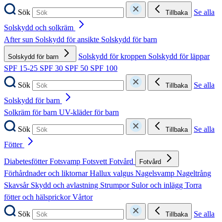
Sök
Se alla
Tillbaka
Solskydd och solkräm
After sun
Solskydd för ansikte
Solskydd för barn
Solskydd för kroppen
Solskydd för läppar
Solskydd för barn
SPF 15-25
SPF 30
SPF 50
SPF 100
Sök
Se alla
Tillbaka
Solskydd för barn
Solkräm för barn
UV-kläder för barn
Sök
Se alla
Tillbaka
Fötter
Diabetesfötter
Fotsvamp
Fotsvett
Fotvård
Fotvård
Förhårdnader och liktornar
Hallux valgus
Nagelsvamp
Nageltrång
Skavsår
Skydd och avlastning
Strumpor
Sulor och inlägg
Torra
fötter och hälsprickor
Vårtor
Sök
Se alla
Tillbaka