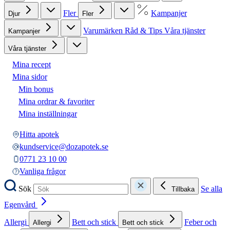
Fler
Kampanjer
Djur
Fler
Varumärken
Råd & Tips
Våra tjänster
Kampanjer
Våra tjänster
Mina recept
Mina sidor
Min bonus
Mina ordrar & favoriter
Mina inställningar
Hitta apotek
kundservice@dozapotek.se
0771 23 10 00
Vanliga frågor
Sök
Se alla
Tillbaka
Egenvård
Allergi
Bett och stick
Feber och
Allergi
Bett och stick