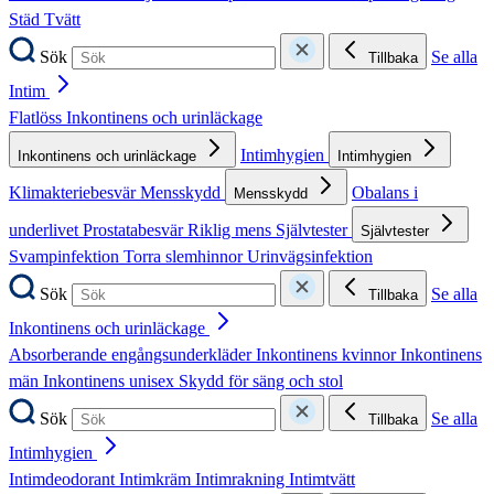
Städ
Tvätt
Sök
Se alla
Tillbaka
Intim
Flatlöss
Inkontinens och urinläckage
Intimhygien
Inkontinens och urinläckage
Intimhygien
Klimakteriebesvär
Mensskydd
Obalans i
Mensskydd
underlivet
Prostatabesvär
Riklig mens
Självtester
Självtester
Svampinfektion
Torra slemhinnor
Urinvägsinfektion
Sök
Se alla
Tillbaka
Inkontinens och urinläckage
Absorberande engångsunderkläder
Inkontinens kvinnor
Inkontinens
män
Inkontinens unisex
Skydd för säng och stol
Sök
Se alla
Tillbaka
Intimhygien
Intimdeodorant
Intimkräm
Intimrakning
Intimtvätt