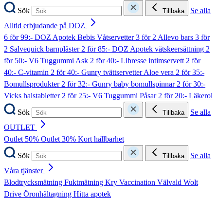
Sök
Se alla
Tillbaka
Alltid erbjudande på DOZ
6 för 99:- DOZ Apotek Bebis Våtservetter
3 för 2 Allevo bars
3 för
2 Salvequick barnplåster
2 för 85:- DOZ Apotek vätskeersättning
2
för 50:- V6 Tuggummi Ask
2 för 40:- Libresse intimservett
2 för
40:- C-vitamin
2 för 40:- Gunry tvättservetter Aloe vera
2 för 35:-
Bomullsprodukter
2 för 32:- Gunry baby bomullspinnar
2 för 30:-
Vicks halstabletter
2 för 25:- V6 Tuggummi Påsar
2 för 20:- Läkerol
Sök
Se alla
Tillbaka
OUTLET
Outlet 50%
Outlet 30%
Kort hållbarhet
Sök
Se alla
Tillbaka
Våra tjänster
Blodtrycksmätning
Fuktmätning
Kry
Vaccination
Välvald
Wolt
Drive
Öronhåltagning
Hitta apotek