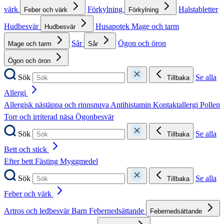
värk
Förkylning
Halstabletter
Feber och värk
Förkylning
Hudbesvär
Husapotek
Mage och tarm
Hudbesvär
Sår
Ögon och öron
Mage och tarm
Sår
Ögon och öron
Sök
Se alla
Tillbaka
Allergi
Allergisk nästäppa och rinnsnuva
Antihistamin
Kontaktallergi
Pollen
Torr och irriterad näsa
Ögonbesvär
Sök
Se alla
Tillbaka
Bett och stick
Efter bett
Fästing
Myggmedel
Sök
Se alla
Tillbaka
Feber och värk
Artros och ledbesvär
Barn
Febernedsättande
Febernedsättande