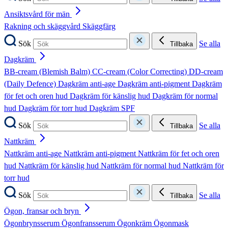
Ansiktsvård för män
Rakning och skäggvård
Skäggfärg
Sök
Se alla
Tillbaka
Dagkräm
BB-cream (Blemish Balm)
CC-cream (Color Correcting)
DD-cream
(Daily Defence)
Dagkräm anti-age
Dagkräm anti-pigment
Dagkräm
för fet och oren hud
Dagkräm för känslig hud
Dagkräm för normal
hud
Dagkräm för torr hud
Dagkräm SPF
Sök
Se alla
Tillbaka
Nattkräm
Nattkräm anti-age
Nattkräm anti-pigment
Nattkräm för fet och oren
hud
Nattkräm för känslig hud
Nattkräm för normal hud
Nattkräm för
torr hud
Sök
Se alla
Tillbaka
Ögon, fransar och bryn
Ögonbrynsserum
Ögonfransserum
Ögonkräm
Ögonmask