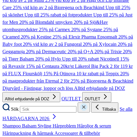
vid köp av 2 på Millu
25% vid köp av 2 på Hagi och Lip Intimate
Care
25% vid köp av 2 på Bioregena och Beachkind
Upp till 25%
på skönhet
Upp till 25% rabatt på fotprodukter
Upp till 25% på Just
for Men
20% på Blomdahl smycken
20% på Sjö&Hav
utomhusprodukter
25% på Carmex
20% på Systane
25% på
Cicamed
20% på Kestine
25% på Elexir Pharma Epsomsalt
20% på
Baby foot
20% vid köp av 2 på Fungoral
20% på Xylocain
20% på
Geggamoja
20% på Dermaceutic
20% på Q+A
20% på Trixie
20%
på Tiger Balsam
20% på Hylo
Upp till 20% rabatt Nicotinell
15%
på Revaxör
15% på Centaura
20kr/st Läkerol Big Pack
2 för 119 kr
på FLUX Flourskölj
15% På Otinova
10 kr rabatt på Teppix
20%
på magprodukter från Eternal
2 för 25% på Bioregena & Beachkind
Djurvård - Fästingar, loppor och löss
Alltid erbjudande på DOZ
OUTLET
Alltid erbjudande på DOZ
OUTLET
Sök
Se alla
Tillbaka
HÅRDAGARNA 2026
Shampoo
Balsam
Styling
Hårproblem
Håroljor & serum
Hårinpackning & hårmask
Accessoarer & tillbehör