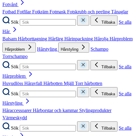
Fotvård
Fotbad
Fotfilar
Fotkräm
Fotmask
Fotskrubb och peeling
Tånaglar
Sök
Se alla
Tillbaka
Hår
Balsam
Hårborttagning
Hårfärg
Hårinpackning
Hårolja
Hårproblem
Hårstyling
Schampo
Hårproblem
Hårstyling
Torrschampo
Sök
Se alla
Tillbaka
Hårproblem
Huvudlöss
Håravfall
Hårbotten
Mjäll
Torr hårbotten
Sök
Se alla
Tillbaka
Hårstyling
Håraccessoarer
Hårborstar och kammar
Stylingprodukter
Värmeskydd
Sök
Se alla
Tillbaka