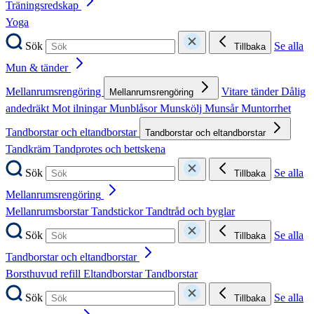
Träningsredskap
Yoga
Sök
Se alla
Tillbaka
Mun & tänder
Mellanrumsrengöring
Vitare tänder
Dålig
Mellanrumsrengöring
andedräkt
Mot ilningar
Munblåsor
Munskölj
Munsår
Muntorrhet
Tandborstar och eltandborstar
Tandborstar och eltandborstar
Tandkräm
Tandprotes och bettskena
Sök
Se alla
Tillbaka
Mellanrumsrengöring
Mellanrumsborstar
Tandstickor
Tandtråd och byglar
Sök
Se alla
Tillbaka
Tandborstar och eltandborstar
Borsthuvud refill
Eltandborstar
Tandborstar
Sök
Se alla
Tillbaka