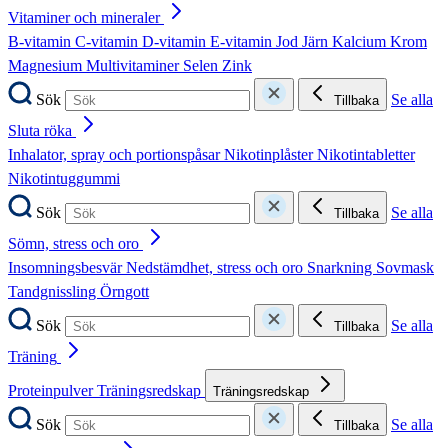
Vitaminer och mineraler
B-vitamin
C-vitamin
D-vitamin
E-vitamin
Jod
Järn
Kalcium
Krom
Magnesium
Multivitaminer
Selen
Zink
Sök
Se alla
Tillbaka
Sluta röka
Inhalator, spray och portionspåsar
Nikotinplåster
Nikotintabletter
Nikotintuggummi
Sök
Se alla
Tillbaka
Sömn, stress och oro
Insomningsbesvär
Nedstämdhet, stress och oro
Snarkning
Sovmask
Tandgnissling
Örngott
Sök
Se alla
Tillbaka
Träning
Proteinpulver
Träningsredskap
Träningsredskap
Sök
Se alla
Tillbaka