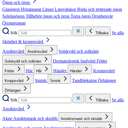
Ögon och öron
Glasögon
Hörapparat
Linser
Linsvätskor
Röda och irriterade ögon
Solglasögon
Tillbehör ögon och öron
Torra ögon
Öronbesvär
Öronproppar
Sök
Se alla
Tillbaka
Skönhet & kroppsvård
Ansiktsvård
Solskydd och solkräm
Ansiktsvård
Dermatologisk hudvård
Fötter
Solskydd och solkräm
Hår
Händer
Kroppsvård
Fötter
Hår
Händer
Smink
Tandblekning
Örhängen
Kroppsvård
Smink
Örhängen
Sök
Se alla
Tillbaka
Ansiktsvård
Akne
Ansiktsmask och skrubb
Ansiktsmask och skrubb