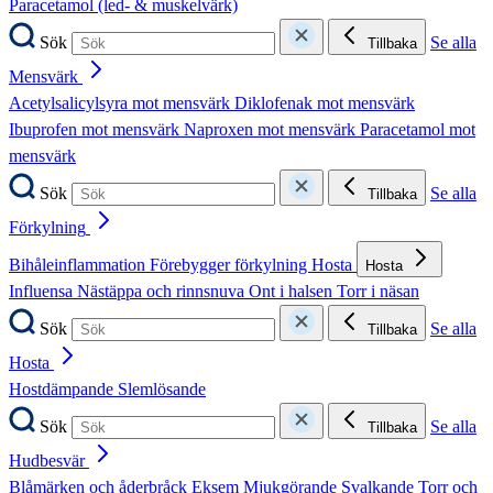
Paracetamol (led- & muskelvärk)
Sök
Se alla
Tillbaka
Mensvärk
Acetylsalicylsyra mot mensvärk
Diklofenak mot mensvärk
Ibuprofen mot mensvärk
Naproxen mot mensvärk
Paracetamol mot
mensvärk
Sök
Se alla
Tillbaka
Förkylning
Bihåleinflammation
Förebygger förkylning
Hosta
Hosta
Influensa
Nästäppa och rinnsnuva
Ont i halsen
Torr i näsan
Sök
Se alla
Tillbaka
Hosta
Hostdämpande
Slemlösande
Sök
Se alla
Tillbaka
Hudbesvär
Blåmärken och åderbråck
Eksem
Mjukgörande
Svalkande
Torr och