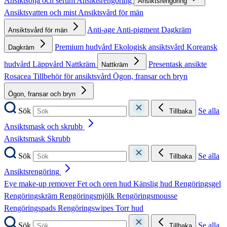
Ansiktsolja och serum
Ansiktsrengöring
Ansiktsrengöring
Ansiktsvatten och mist
Ansiktsvård för män
Anti-age
Anti-pigment
Dagkräm
Ansiktsvård för män
Premium hudvård
Ekologisk ansiktsvård
Koreansk
Dagkräm
hudvård
Läppvård
Nattkräm
Presentask ansikte
Nattkräm
Rosacea
Tillbehör för ansiktsvård
Ögon, fransar och bryn
Ögon, fransar och bryn
Sök
Se alla
Tillbaka
Ansiktsmask och skrubb
Ansiktsmask
Skrubb
Sök
Se alla
Tillbaka
Ansiktsrengöring
Eye make-up remover
Fet och oren hud
Känslig hud
Rengöringsgel
Rengöringskräm
Rengöringsmjölk
Rengöringsmousse
Rengöringspads
Rengöringswipes
Torr hud
Sök
Se alla
Tillbaka