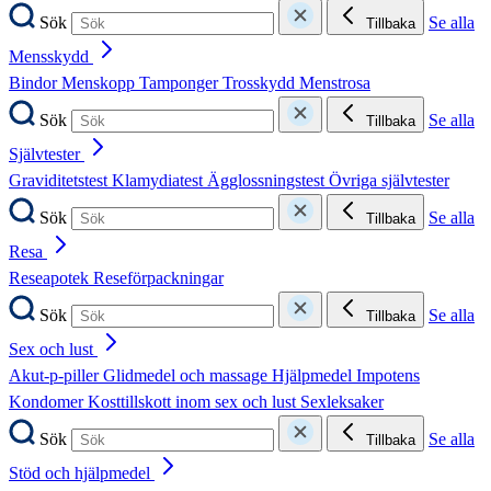
Sök
Se alla
Tillbaka
Mensskydd
Bindor
Menskopp
Tamponger
Trosskydd
Menstrosa
Sök
Se alla
Tillbaka
Självtester
Graviditetstest
Klamydiatest
Ägglossningstest
Övriga självtester
Sök
Se alla
Tillbaka
Resa
Reseapotek
Reseförpackningar
Sök
Se alla
Tillbaka
Sex och lust
Akut-p-piller
Glidmedel och massage
Hjälpmedel
Impotens
Kondomer
Kosttillskott inom sex och lust
Sexleksaker
Sök
Se alla
Tillbaka
Stöd och hjälpmedel