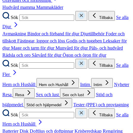
Graviditet och förlossning
Hudvård mamma
Mammakläder
Sök
Se alla
Tillbaka
Djur
Avmaskning
Bindor och förband för djur
Djurtillbehör
Foder och
tillskott
Fästingar, loppor och löss
Godis och tuggben
Leksaker för
djur
Mage och tarm för djur
Munvård för djur
Päls- och hudvård
Rädsla och oro
Sårvård för djur
Ögon och öron för djur
Sök
Se alla
Tillbaka
Fler
Hem och Hushåll
Intim
Nyheter
Hem och Hushåll
Intim
Resa
Sex och lust
Stöd och
Resa
Sex och lust
hjälpmedel
Tester (PPE) och provtagning
Stöd och hjälpmedel
Sök
Se alla
Tillbaka
Hem och Hushåll
Batterier
Disk
Doftljus och doftpinnar
Krisberedskap
Rengöring