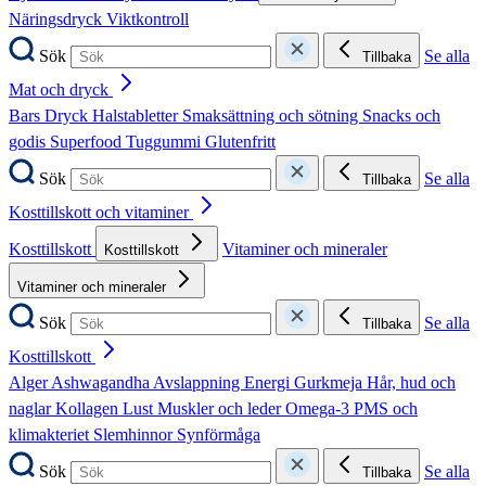
Näringsdryck
Viktkontroll
Sök
Se alla
Tillbaka
Mat och dryck
Bars
Dryck
Halstabletter
Smaksättning och sötning
Snacks och
godis
Superfood
Tuggummi
Glutenfritt
Sök
Se alla
Tillbaka
Kosttillskott och vitaminer
Kosttillskott
Vitaminer och mineraler
Kosttillskott
Vitaminer och mineraler
Sök
Se alla
Tillbaka
Kosttillskott
Alger
Ashwagandha
Avslappning
Energi
Gurkmeja
Hår, hud och
naglar
Kollagen
Lust
Muskler och leder
Omega-3
PMS och
klimakteriet
Slemhinnor
Synförmåga
Sök
Se alla
Tillbaka