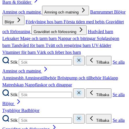
Barn & förälder
Amning och matning
Barnrummet
Blöjor
Amning och matning
Förkylning hos barn
Första tiden med bebis
Graviditet
Blöjor
och förlossning
Hudvård barn
Graviditet och förlossning
Leksaker
Mage och tarm barn
Nappar och bitringar
Solglasögon
barn
Tandvård för barn
Tvätt och rengöring barn
UV-kläder
Vitaminer för barn
Värk och feber hos barn
Sök
Se alla
Tillbaka
Amning och matning
Amningsbh
Amningstillbehör
Bröstpump och tillbehör
Haklapp
Matredskap
Nappflaskor och dinappar
Sök
Se alla
Tillbaka
Blöjor
Tygblöjor
Badblöjor
Sök
Se alla
Tillbaka