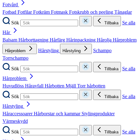
Fotvård
Fotbad
Fotfilar
Fotkräm
Fotmask
Fotskrubb och peeling
Tånaglar
Sök
Se alla
Tillbaka
Hår
Balsam
Hårborttagning
Hårfärg
Hårinpackning
Hårolja
Hårproblem
Hårstyling
Schampo
Hårproblem
Hårstyling
Torrschampo
Sök
Se alla
Tillbaka
Hårproblem
Huvudlöss
Håravfall
Hårbotten
Mjäll
Torr hårbotten
Sök
Se alla
Tillbaka
Hårstyling
Håraccessoarer
Hårborstar och kammar
Stylingprodukter
Värmeskydd
Sök
Se alla
Tillbaka