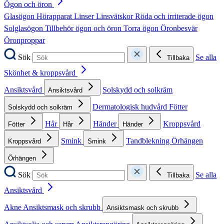
Ögon och öron
Glasögon
Hörapparat
Linser
Linsvätskor
Röda och irriterade ögon
Solglasögon
Tillbehör ögon och öron
Torra ögon
Öronbesvär
Öronproppar
Sök
Se alla
Tillbaka
Skönhet & kroppsvård
Ansiktsvård
Solskydd och solkräm
Ansiktsvård
Dermatologisk hudvård
Fötter
Solskydd och solkräm
Hår
Händer
Kroppsvård
Fötter
Hår
Händer
Smink
Tandblekning
Örhängen
Kroppsvård
Smink
Örhängen
Sök
Se alla
Tillbaka
Ansiktsvård
Akne
Ansiktsmask och skrubb
Ansiktsmask och skrubb