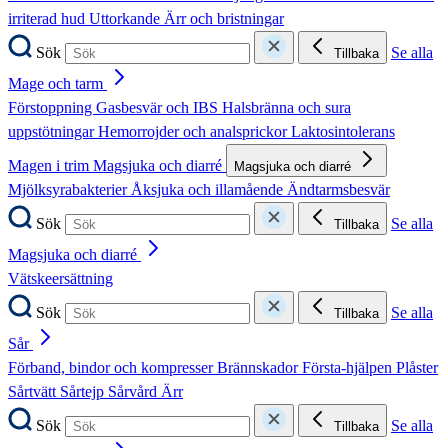
irriterad hud
Uttorkande
Ärr och bristningar
Sök
Se alla
Tillbaka
Mage och tarm
Förstoppning
Gasbesvär och IBS
Halsbränna och sura
uppstötningar
Hemorrojder och analsprickor
Laktosintolerans
Magen i trim
Magsjuka och diarré
Magsjuka och diarré
Mjölksyrabakterier
Åksjuka och illamående
Ändtarmsbesvär
Sök
Se alla
Tillbaka
Magsjuka och diarré
Vätskeersättning
Sök
Se alla
Tillbaka
Sår
Förband, bindor och kompresser
Brännskador
Första-hjälpen
Plåster
Sårtvätt
Sårtejp
Sårvård
Ärr
Sök
Se alla
Tillbaka