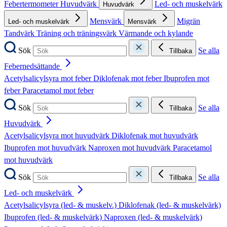
Febertermometer
Huvudvärk
Led- och muskelvärk
Huvudvärk
Mensvärk
Migrän
Led- och muskelvärk
Mensvärk
Tandvärk
Träning och träningsvärk
Värmande och kylande
Sök
Se alla
Tillbaka
Febernedsättande
Acetylsalicylsyra mot feber
Diklofenak mot feber
Ibuprofen mot
feber
Paracetamol mot feber
Sök
Se alla
Tillbaka
Huvudvärk
Acetylsalicylsyra mot huvudvärk
Diklofenak mot huvudvärk
Ibuprofen mot huvudvärk
Naproxen mot huvudvärk
Paracetamol
mot huvudvärk
Sök
Se alla
Tillbaka
Led- och muskelvärk
Acetylsalicylsyra (led- & muskelv.)
Diklofenak (led- & muskelvärk)
Ibuprofen (led- & muskelvärk)
Naproxen (led- & muskelvärk)