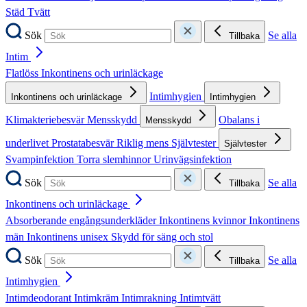
Städ
Tvätt
Sök
Se alla
Tillbaka
Intim
Flatlöss
Inkontinens och urinläckage
Intimhygien
Inkontinens och urinläckage
Intimhygien
Klimakteriebesvär
Mensskydd
Obalans i
Mensskydd
underlivet
Prostatabesvär
Riklig mens
Självtester
Självtester
Svampinfektion
Torra slemhinnor
Urinvägsinfektion
Sök
Se alla
Tillbaka
Inkontinens och urinläckage
Absorberande engångsunderkläder
Inkontinens kvinnor
Inkontinens
män
Inkontinens unisex
Skydd för säng och stol
Sök
Se alla
Tillbaka
Intimhygien
Intimdeodorant
Intimkräm
Intimrakning
Intimtvätt