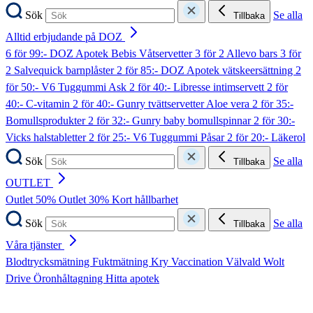
Sök
Se alla
Tillbaka
Alltid erbjudande på DOZ
6 för 99:- DOZ Apotek Bebis Våtservetter
3 för 2 Allevo bars
3 för
2 Salvequick barnplåster
2 för 85:- DOZ Apotek vätskeersättning
2
för 50:- V6 Tuggummi Ask
2 för 40:- Libresse intimservett
2 för
40:- C-vitamin
2 för 40:- Gunry tvättservetter Aloe vera
2 för 35:-
Bomullsprodukter
2 för 32:- Gunry baby bomullspinnar
2 för 30:-
Vicks halstabletter
2 för 25:- V6 Tuggummi Påsar
2 för 20:- Läkerol
Sök
Se alla
Tillbaka
OUTLET
Outlet 50%
Outlet 30%
Kort hållbarhet
Sök
Se alla
Tillbaka
Våra tjänster
Blodtrycksmätning
Fuktmätning
Kry
Vaccination
Välvald
Wolt
Drive
Öronhåltagning
Hitta apotek