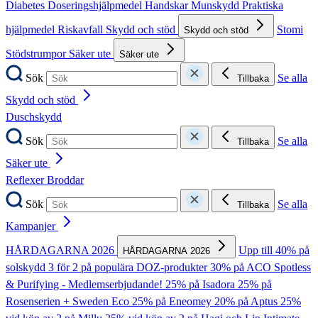
Diabetes
Doseringshjälpmedel
Handskar
Munskydd
Praktiska
hjälpmedel
Riskavfall
Skydd och stöd
Stomi
Skydd och stöd
Stödstrumpor
Säker ute
Säker ute
Sök
Se alla
Tillbaka
Skydd och stöd
Duschskydd
Sök
Se alla
Tillbaka
Säker ute
Reflexer
Broddar
Sök
Se alla
Tillbaka
Kampanjer
HÅRDAGARNA 2026
Upp till 40% på
HÅRDAGARNA 2026
solskydd
3 för 2 på populära DOZ-produkter
30% på ACO Spotless
& Purifying - Medlemserbjudande!
25% på Isadora
25% på
Rosenserien + Sweden Eco
25% på Eneomey
20% på Aptus
25%