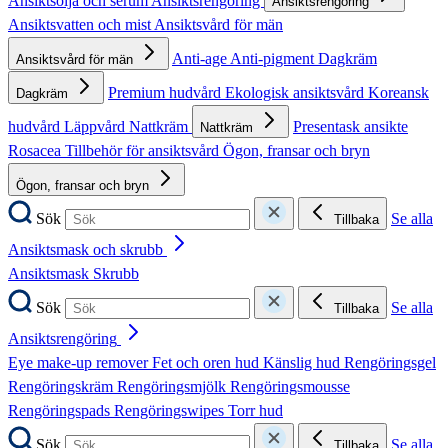
Ansiktsolja och serum
Ansiktsrengöring
Ansiktsrengöring
Ansiktsvatten och mist
Ansiktsvård för män
Anti-age
Anti-pigment
Dagkräm
Ansiktsvård för män
Premium hudvård
Ekologisk ansiktsvård
Koreansk
Dagkräm
hudvård
Läppvård
Nattkräm
Presentask ansikte
Nattkräm
Rosacea
Tillbehör för ansiktsvård
Ögon, fransar och bryn
Ögon, fransar och bryn
Sök
Se alla
Tillbaka
Ansiktsmask och skrubb
Ansiktsmask
Skrubb
Sök
Se alla
Tillbaka
Ansiktsrengöring
Eye make-up remover
Fet och oren hud
Känslig hud
Rengöringsgel
Rengöringskräm
Rengöringsmjölk
Rengöringsmousse
Rengöringspads
Rengöringswipes
Torr hud
Sök
Se alla
Tillbaka