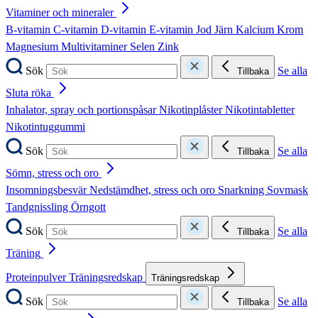
Vitaminer och mineraler
B-vitamin
C-vitamin
D-vitamin
E-vitamin
Jod
Järn
Kalcium
Krom
Magnesium
Multivitaminer
Selen
Zink
Sök
Se alla
Tillbaka
Sluta röka
Inhalator, spray och portionspåsar
Nikotinplåster
Nikotintabletter
Nikotintuggummi
Sök
Se alla
Tillbaka
Sömn, stress och oro
Insomningsbesvär
Nedstämdhet, stress och oro
Snarkning
Sovmask
Tandgnissling
Örngott
Sök
Se alla
Tillbaka
Träning
Proteinpulver
Träningsredskap
Träningsredskap
Sök
Se alla
Tillbaka