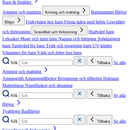
Barn & förälder
Amning och matning
Barnrummet
Blöjor
Amning och matning
Förkylning hos barn
Första tiden med bebis
Graviditet
Blöjor
och förlossning
Hudvård barn
Graviditet och förlossning
Leksaker
Mage och tarm barn
Nappar och bitringar
Solglasögon
barn
Tandvård för barn
Tvätt och rengöring barn
UV-kläder
Vitaminer för barn
Värk och feber hos barn
Sök
Se alla
Tillbaka
Amning och matning
Amningsbh
Amningstillbehör
Bröstpump och tillbehör
Haklapp
Matredskap
Nappflaskor och dinappar
Sök
Se alla
Tillbaka
Blöjor
Tygblöjor
Badblöjor
Sök
Se alla
Tillbaka