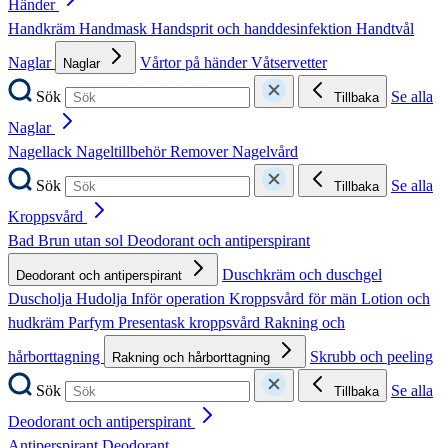
Händer
Handkräm
Handmask
Handsprit och handdesinfektion
Handtvål
Naglar
Vårtor på händer
Våtservetter
Naglar
Sök
Se alla
Tillbaka
Naglar
Nagellack
Nageltillbehör
Remover
Nagelvård
Sök
Se alla
Tillbaka
Kroppsvård
Bad
Brun utan sol
Deodorant och antiperspirant
Duschkräm och duschgel
Deodorant och antiperspirant
Duscholja
Hudolja
Inför operation
Kroppsvård för män
Lotion och
hudkräm
Parfym
Presentask kroppsvård
Rakning och
hårborttagning
Skrubb och peeling
Rakning och hårborttagning
Sök
Se alla
Tillbaka
Deodorant och antiperspirant
Antiperspirant
Deodorant