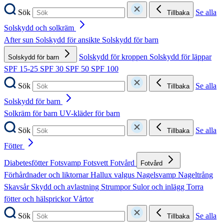
Sök
Se alla
Tillbaka
Solskydd och solkräm
After sun
Solskydd för ansikte
Solskydd för barn
Solskydd för kroppen
Solskydd för läppar
Solskydd för barn
SPF 15-25
SPF 30
SPF 50
SPF 100
Sök
Se alla
Tillbaka
Solskydd för barn
Solkräm för barn
UV-kläder för barn
Sök
Se alla
Tillbaka
Fötter
Diabetesfötter
Fotsvamp
Fotsvett
Fotvård
Fotvård
Förhårdnader och liktornar
Hallux valgus
Nagelsvamp
Nageltrång
Skavsår
Skydd och avlastning
Strumpor
Sulor och inlägg
Torra
fötter och hälsprickor
Vårtor
Sök
Se alla
Tillbaka