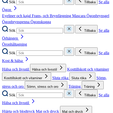
Sök
Se alla
Tillbaka
Ögon
Eyeliner och kajal
Frans- och Brynfärgning
Mascara
Ögonbrynsgel
Ögonbrynspenna
Ögonskugga
Sök
Se alla
Tillbaka
Örhängen
Öronhåltagning
Sök
Se alla
Tillbaka
Kost & hälsa
Hälsa och livsstil
Kosttillskott och vitaminer
Hälsa och livsstil
Sluta röka
Sömn,
Kosttillskott och vitaminer
Sluta röka
stress och oro
Träning
Sömn, stress och oro
Träning
Sök
Se alla
Tillbaka
Hälsa och livsstil
Hjärta och blodtryck
Mat och dryck
Mat och dryck