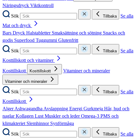
Näringsdryck
Viktkontroll
Sök
Se alla
Tillbaka
Mat och dryck
Bars
Dryck
Halstabletter
Smaksättning och sötning
Snacks och
godis
Superfood
Tuggummi
Glutenfritt
Sök
Se alla
Tillbaka
Kosttillskott och vitaminer
Kosttillskott
Vitaminer och mineraler
Kosttillskott
Vitaminer och mineraler
Sök
Se alla
Tillbaka
Kosttillskott
Alger
Ashwagandha
Avslappning
Energi
Gurkmeja
Hår, hud och
naglar
Kollagen
Lust
Muskler och leder
Omega-3
PMS och
klimakteriet
Slemhinnor
Synförmåga
Sök
Se alla
Tillbaka