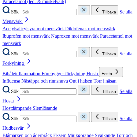
Paracetamol (led- & muskelvärk)
Sök
Se alla
Tillbaka
Mensvärk
Acetylsalicylsyra mot mensvärk
Diklofenak mot mensvärk
Ibuprofen mot mensvärk
Naproxen mot mensvärk
Paracetamol mot
mensvärk
Sök
Se alla
Tillbaka
Förkylning
Bihåleinflammation
Förebygger förkylning
Hosta
Hosta
Influensa
Nästäppa och rinnsnuva
Ont i halsen
Torr i näsan
Sök
Se alla
Tillbaka
Hosta
Hostdämpande
Slemlösande
Sök
Se alla
Tillbaka
Hudbesvär
Blåmärken och åderbråck
Eksem
Mjukgörande
Svalkande
Torr och