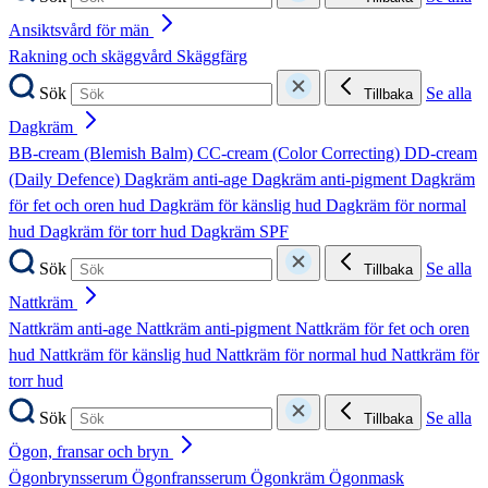
Ansiktsvård för män
Rakning och skäggvård
Skäggfärg
Sök
Se alla
Tillbaka
Dagkräm
BB-cream (Blemish Balm)
CC-cream (Color Correcting)
DD-cream
(Daily Defence)
Dagkräm anti-age
Dagkräm anti-pigment
Dagkräm
för fet och oren hud
Dagkräm för känslig hud
Dagkräm för normal
hud
Dagkräm för torr hud
Dagkräm SPF
Sök
Se alla
Tillbaka
Nattkräm
Nattkräm anti-age
Nattkräm anti-pigment
Nattkräm för fet och oren
hud
Nattkräm för känslig hud
Nattkräm för normal hud
Nattkräm för
torr hud
Sök
Se alla
Tillbaka
Ögon, fransar och bryn
Ögonbrynsserum
Ögonfransserum
Ögonkräm
Ögonmask