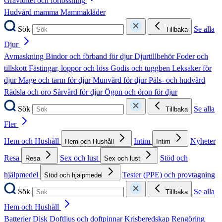
Graviditet och förlossning
Hudvård mamma
Mammakläder
Sök
Se alla
Tillbaka
Djur
Avmaskning
Bindor och förband för djur
Djurtillbehör
Foder och
tillskott
Fästingar, loppor och löss
Godis och tuggben
Leksaker för
djur
Mage och tarm för djur
Munvård för djur
Päls- och hudvård
Rädsla och oro
Sårvård för djur
Ögon och öron för djur
Sök
Se alla
Tillbaka
Fler
Hem och Hushåll
Intim
Nyheter
Hem och Hushåll
Intim
Resa
Sex och lust
Stöd och
Resa
Sex och lust
hjälpmedel
Tester (PPE) och provtagning
Stöd och hjälpmedel
Sök
Se alla
Tillbaka
Hem och Hushåll
Batterier
Disk
Doftljus och doftpinnar
Krisberedskap
Rengöring