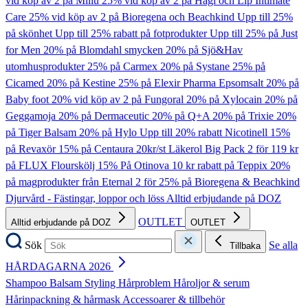
vid köp av 2 på Millu
25% vid köp av 2 på Hagi och Lip Intimate
Care
25% vid köp av 2 på Bioregena och Beachkind
Upp till 25%
på skönhet
Upp till 25% rabatt på fotprodukter
Upp till 25% på Just
for Men
20% på Blomdahl smycken
20% på Sjö&Hav
utomhusprodukter
25% på Carmex
20% på Systane
25% på
Cicamed
20% på Kestine
25% på Elexir Pharma Epsomsalt
20% på
Baby foot
20% vid köp av 2 på Fungoral
20% på Xylocain
20% på
Geggamoja
20% på Dermaceutic
20% på Q+A
20% på Trixie
20%
på Tiger Balsam
20% på Hylo
Upp till 20% rabatt Nicotinell
15%
på Revaxör
15% på Centaura
20kr/st Läkerol Big Pack
2 för 119 kr
på FLUX Flourskölj
15% På Otinova
10 kr rabatt på Teppix
20%
på magprodukter från Eternal
2 för 25% på Bioregena & Beachkind
Djurvård - Fästingar, loppor och löss
Alltid erbjudande på DOZ
OUTLET
Alltid erbjudande på DOZ
OUTLET
Sök
Se alla
Tillbaka
HÅRDAGARNA 2026
Shampoo
Balsam
Styling
Hårproblem
Håroljor & serum
Hårinpackning & hårmask
Accessoarer & tillbehör