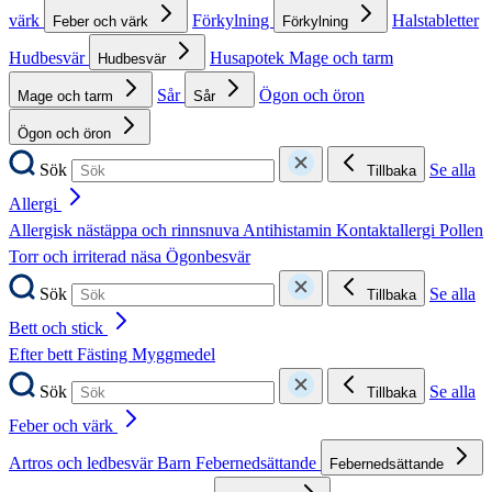
värk
Förkylning
Halstabletter
Feber och värk
Förkylning
Hudbesvär
Husapotek
Mage och tarm
Hudbesvär
Sår
Ögon och öron
Mage och tarm
Sår
Ögon och öron
Sök
Se alla
Tillbaka
Allergi
Allergisk nästäppa och rinnsnuva
Antihistamin
Kontaktallergi
Pollen
Torr och irriterad näsa
Ögonbesvär
Sök
Se alla
Tillbaka
Bett och stick
Efter bett
Fästing
Myggmedel
Sök
Se alla
Tillbaka
Feber och värk
Artros och ledbesvär
Barn
Febernedsättande
Febernedsättande