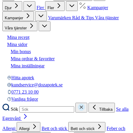
Fler
Kampanjer
Djur
Fler
Varumärken
Råd & Tips
Våra tjänster
Kampanjer
Våra tjänster
Mina recept
Mina sidor
Min bonus
Mina ordrar & favoriter
Mina inställningar
Hitta apotek
kundservice@dozapotek.se
0771 23 10 00
Vanliga frågor
Sök
Se alla
Tillbaka
Egenvård
Allergi
Bett och stick
Feber och
Allergi
Bett och stick