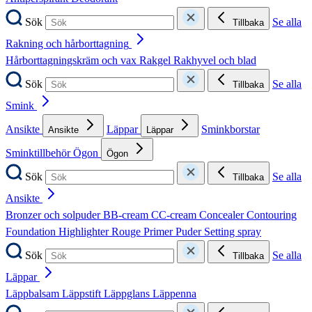
Sök
Se alla
Tillbaka
Rakning och hårborttagning
Hårborttagningskräm och vax
Rakgel
Rakhyvel och blad
Sök
Se alla
Tillbaka
Smink
Ansikte
Läppar
Sminkborstar
Ansikte
Läppar
Sminktillbehör
Ögon
Ögon
Sök
Se alla
Tillbaka
Ansikte
Bronzer och solpuder
BB-cream
CC-cream
Concealer
Contouring
Foundation
Highlighter
Rouge
Primer
Puder
Setting spray
Sök
Se alla
Tillbaka
Läppar
Läppbalsam
Läppstift
Läppglans
Läppenna