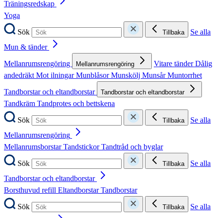
Träningsredskap
Yoga
Sök
Se alla
Tillbaka
Mun & tänder
Mellanrumsrengöring
Vitare tänder
Dålig
Mellanrumsrengöring
andedräkt
Mot ilningar
Munblåsor
Munskölj
Munsår
Muntorrhet
Tandborstar och eltandborstar
Tandborstar och eltandborstar
Tandkräm
Tandprotes och bettskena
Sök
Se alla
Tillbaka
Mellanrumsrengöring
Mellanrumsborstar
Tandstickor
Tandtråd och byglar
Sök
Se alla
Tillbaka
Tandborstar och eltandborstar
Borsthuvud refill
Eltandborstar
Tandborstar
Sök
Se alla
Tillbaka