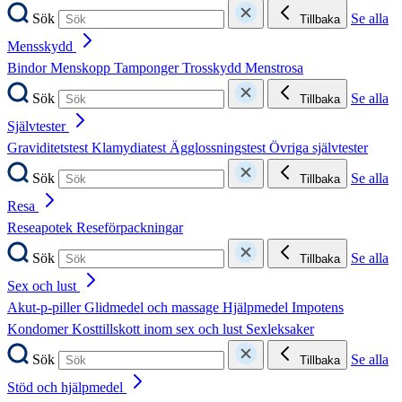
Sök
Se alla
Tillbaka
Mensskydd
Bindor
Menskopp
Tamponger
Trosskydd
Menstrosa
Sök
Se alla
Tillbaka
Självtester
Graviditetstest
Klamydiatest
Ägglossningstest
Övriga självtester
Sök
Se alla
Tillbaka
Resa
Reseapotek
Reseförpackningar
Sök
Se alla
Tillbaka
Sex och lust
Akut-p-piller
Glidmedel och massage
Hjälpmedel
Impotens
Kondomer
Kosttillskott inom sex och lust
Sexleksaker
Sök
Se alla
Tillbaka
Stöd och hjälpmedel