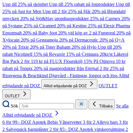
Upp till 25% på skönhet
Upp till 25% rabatt på fotprodukter
Upp till
25% på Just for Men
Upp till 2 för 25% på Hår
20% på Blomdahl
smycken
20% på Sjö&Hav utomhusprodukter
25% på Carmex
20%
på Systane
25% på Cicamed
20% på Kestine
25% på Elexir Pharma
Epsomsalt
20% på Baby foot
20% vid köp av 2 på Fungoral
20% på
Xylocain
20% på Geggamoja
20% på Dermaceutic
20% på Q+A
20% på Trixie
20% på Tiger Balsam
20% på Hylo
Upp till 20%
rabatt Nicotinell
15% på Revaxör
15% på Centaura
20kr/st Läkerol
Big Pack
2 för 119 kr på FLUX Flourskölj
15% På Otinova
10 kr
rabatt på Teppix
20% på magprodukter från Eternal
2 för 25% på
Bioregena & Beachkind
Djurvård - Fästingar, loppor och löss
Alltid
erbjudande på DOZ
OUTLET
Alltid erbjudande på DOZ
OUTLET
Sök
Se alla
Tillbaka
Alltid erbjudande på DOZ
6 för 99:- DOZ Apotek Bebis Våtservetter
3 för 2 Allevo bars
3 för
2 Salvequick barnplåster
2 för 85:- DOZ Apotek vätskeersättning
2