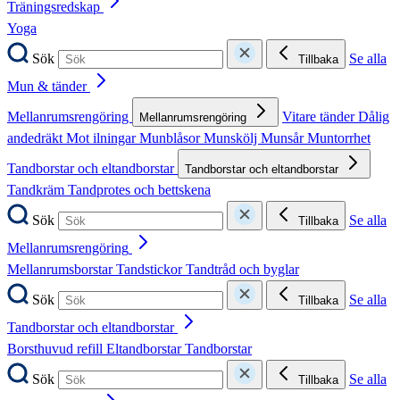
Träningsredskap
Yoga
Sök
Se alla
Tillbaka
Mun & tänder
Mellanrumsrengöring
Vitare tänder
Dålig
Mellanrumsrengöring
andedräkt
Mot ilningar
Munblåsor
Munskölj
Munsår
Muntorrhet
Tandborstar och eltandborstar
Tandborstar och eltandborstar
Tandkräm
Tandprotes och bettskena
Sök
Se alla
Tillbaka
Mellanrumsrengöring
Mellanrumsborstar
Tandstickor
Tandtråd och byglar
Sök
Se alla
Tillbaka
Tandborstar och eltandborstar
Borsthuvud refill
Eltandborstar
Tandborstar
Sök
Se alla
Tillbaka