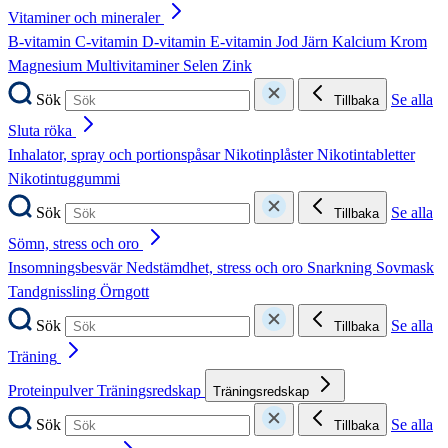
Vitaminer och mineraler
B-vitamin
C-vitamin
D-vitamin
E-vitamin
Jod
Järn
Kalcium
Krom
Magnesium
Multivitaminer
Selen
Zink
Sök
Se alla
Tillbaka
Sluta röka
Inhalator, spray och portionspåsar
Nikotinplåster
Nikotintabletter
Nikotintuggummi
Sök
Se alla
Tillbaka
Sömn, stress och oro
Insomningsbesvär
Nedstämdhet, stress och oro
Snarkning
Sovmask
Tandgnissling
Örngott
Sök
Se alla
Tillbaka
Träning
Proteinpulver
Träningsredskap
Träningsredskap
Sök
Se alla
Tillbaka