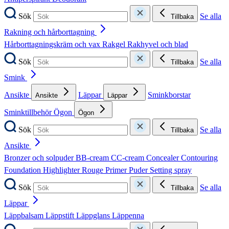
Sök
Se alla
Tillbaka
Rakning och hårborttagning
Hårborttagningskräm och vax
Rakgel
Rakhyvel och blad
Sök
Se alla
Tillbaka
Smink
Ansikte
Läppar
Sminkborstar
Ansikte
Läppar
Sminktillbehör
Ögon
Ögon
Sök
Se alla
Tillbaka
Ansikte
Bronzer och solpuder
BB-cream
CC-cream
Concealer
Contouring
Foundation
Highlighter
Rouge
Primer
Puder
Setting spray
Sök
Se alla
Tillbaka
Läppar
Läppbalsam
Läppstift
Läppglans
Läppenna