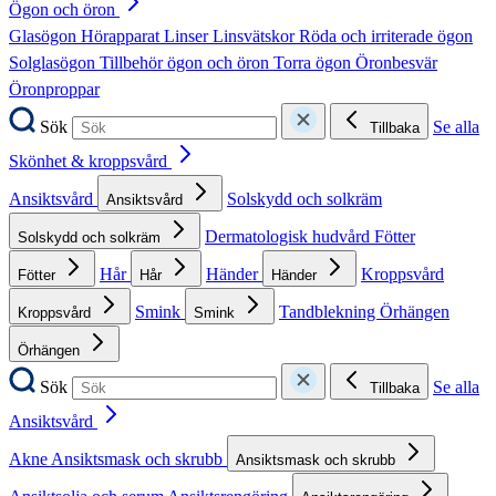
Ögon och öron
Glasögon
Hörapparat
Linser
Linsvätskor
Röda och irriterade ögon
Solglasögon
Tillbehör ögon och öron
Torra ögon
Öronbesvär
Öronproppar
Sök
Se alla
Tillbaka
Skönhet & kroppsvård
Ansiktsvård
Solskydd och solkräm
Ansiktsvård
Dermatologisk hudvård
Fötter
Solskydd och solkräm
Hår
Händer
Kroppsvård
Fötter
Hår
Händer
Smink
Tandblekning
Örhängen
Kroppsvård
Smink
Örhängen
Sök
Se alla
Tillbaka
Ansiktsvård
Akne
Ansiktsmask och skrubb
Ansiktsmask och skrubb