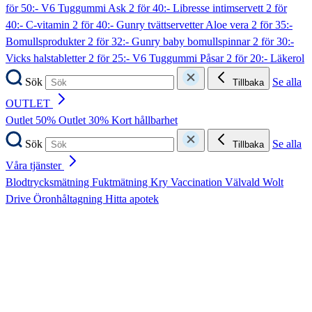
för 50:- V6 Tuggummi Ask
2 för 40:- Libresse intimservett
2 för
40:- C-vitamin
2 för 40:- Gunry tvättservetter Aloe vera
2 för 35:-
Bomullsprodukter
2 för 32:- Gunry baby bomullspinnar
2 för 30:-
Vicks halstabletter
2 för 25:- V6 Tuggummi Påsar
2 för 20:- Läkerol
Sök
Se alla
Tillbaka
OUTLET
Outlet 50%
Outlet 30%
Kort hållbarhet
Sök
Se alla
Tillbaka
Våra tjänster
Blodtrycksmätning
Fuktmätning
Kry
Vaccination
Välvald
Wolt
Drive
Öronhåltagning
Hitta apotek