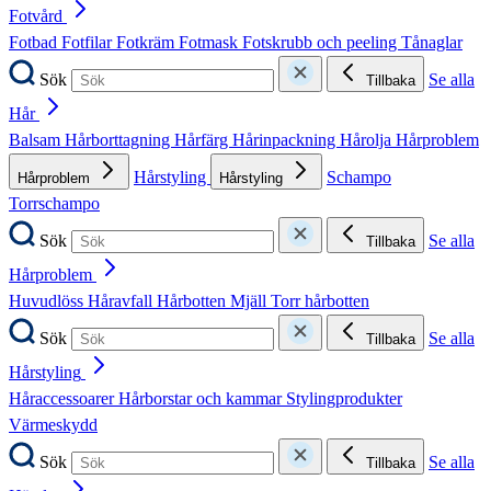
Fotvård
Fotbad
Fotfilar
Fotkräm
Fotmask
Fotskrubb och peeling
Tånaglar
Sök
Se alla
Tillbaka
Hår
Balsam
Hårborttagning
Hårfärg
Hårinpackning
Hårolja
Hårproblem
Hårstyling
Schampo
Hårproblem
Hårstyling
Torrschampo
Sök
Se alla
Tillbaka
Hårproblem
Huvudlöss
Håravfall
Hårbotten
Mjäll
Torr hårbotten
Sök
Se alla
Tillbaka
Hårstyling
Håraccessoarer
Hårborstar och kammar
Stylingprodukter
Värmeskydd
Sök
Se alla
Tillbaka