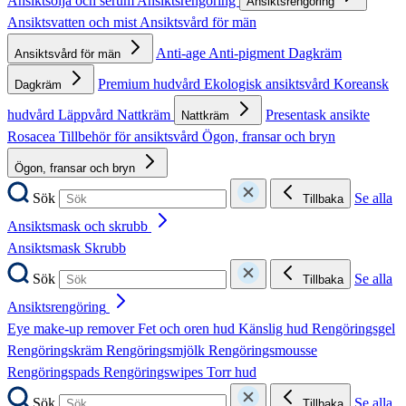
Ansiktsolja och serum
Ansiktsrengöring
Ansiktsrengöring
Ansiktsvatten och mist
Ansiktsvård för män
Anti-age
Anti-pigment
Dagkräm
Ansiktsvård för män
Premium hudvård
Ekologisk ansiktsvård
Koreansk
Dagkräm
hudvård
Läppvård
Nattkräm
Presentask ansikte
Nattkräm
Rosacea
Tillbehör för ansiktsvård
Ögon, fransar och bryn
Ögon, fransar och bryn
Sök
Se alla
Tillbaka
Ansiktsmask och skrubb
Ansiktsmask
Skrubb
Sök
Se alla
Tillbaka
Ansiktsrengöring
Eye make-up remover
Fet och oren hud
Känslig hud
Rengöringsgel
Rengöringskräm
Rengöringsmjölk
Rengöringsmousse
Rengöringspads
Rengöringswipes
Torr hud
Sök
Se alla
Tillbaka