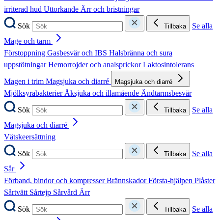
irriterad hud
Uttorkande
Ärr och bristningar
Sök
Se alla
Tillbaka
Mage och tarm
Förstoppning
Gasbesvär och IBS
Halsbränna och sura
uppstötningar
Hemorrojder och analsprickor
Laktosintolerans
Magen i trim
Magsjuka och diarré
Magsjuka och diarré
Mjölksyrabakterier
Åksjuka och illamående
Ändtarmsbesvär
Sök
Se alla
Tillbaka
Magsjuka och diarré
Vätskeersättning
Sök
Se alla
Tillbaka
Sår
Förband, bindor och kompresser
Brännskador
Första-hjälpen
Plåster
Sårtvätt
Sårtejp
Sårvård
Ärr
Sök
Se alla
Tillbaka