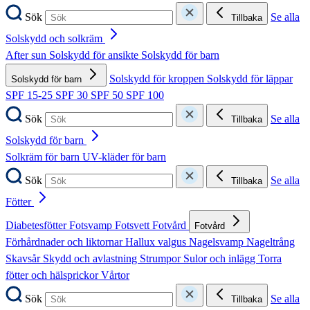
Sök
Se alla
Tillbaka
Solskydd och solkräm
After sun
Solskydd för ansikte
Solskydd för barn
Solskydd för kroppen
Solskydd för läppar
Solskydd för barn
SPF 15-25
SPF 30
SPF 50
SPF 100
Sök
Se alla
Tillbaka
Solskydd för barn
Solkräm för barn
UV-kläder för barn
Sök
Se alla
Tillbaka
Fötter
Diabetesfötter
Fotsvamp
Fotsvett
Fotvård
Fotvård
Förhårdnader och liktornar
Hallux valgus
Nagelsvamp
Nageltrång
Skavsår
Skydd och avlastning
Strumpor
Sulor och inlägg
Torra
fötter och hälsprickor
Vårtor
Sök
Se alla
Tillbaka