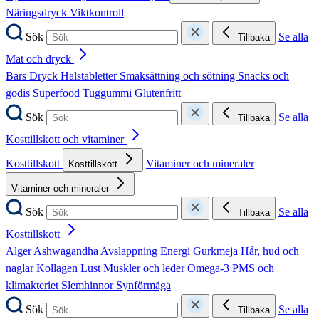
Näringsdryck
Viktkontroll
Sök
Se alla
Tillbaka
Mat och dryck
Bars
Dryck
Halstabletter
Smaksättning och sötning
Snacks och
godis
Superfood
Tuggummi
Glutenfritt
Sök
Se alla
Tillbaka
Kosttillskott och vitaminer
Kosttillskott
Vitaminer och mineraler
Kosttillskott
Vitaminer och mineraler
Sök
Se alla
Tillbaka
Kosttillskott
Alger
Ashwagandha
Avslappning
Energi
Gurkmeja
Hår, hud och
naglar
Kollagen
Lust
Muskler och leder
Omega-3
PMS och
klimakteriet
Slemhinnor
Synförmåga
Sök
Se alla
Tillbaka