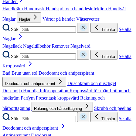
Händer
Handkräm
Handmask
Handsprit och handdesinfektion
Handtvål
Naglar
Vårtor på händer
Våtservetter
Naglar
Sök
Se alla
Tillbaka
Naglar
Nagellack
Nageltillbehör
Remover
Nagelvård
Sök
Se alla
Tillbaka
Kroppsvård
Bad
Brun utan sol
Deodorant och antiperspirant
Duschkräm och duschgel
Deodorant och antiperspirant
Duscholja
Hudolja
Inför operation
Kroppsvård för män
Lotion och
hudkräm
Parfym
Presentask kroppsvård
Rakning och
hårborttagning
Skrubb och peeling
Rakning och hårborttagning
Sök
Se alla
Tillbaka
Deodorant och antiperspirant
Antiperspirant
Deodorant