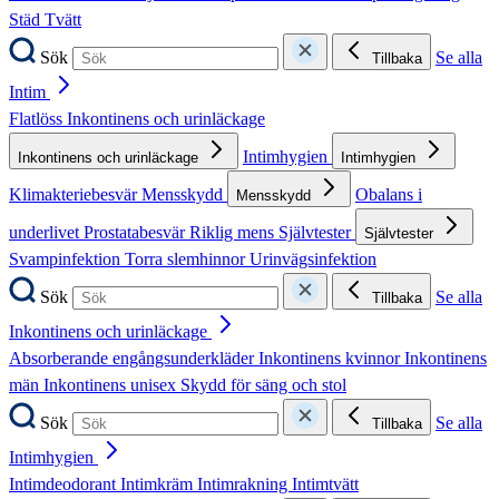
Städ
Tvätt
Sök
Se alla
Tillbaka
Intim
Flatlöss
Inkontinens och urinläckage
Intimhygien
Inkontinens och urinläckage
Intimhygien
Klimakteriebesvär
Mensskydd
Obalans i
Mensskydd
underlivet
Prostatabesvär
Riklig mens
Självtester
Självtester
Svampinfektion
Torra slemhinnor
Urinvägsinfektion
Sök
Se alla
Tillbaka
Inkontinens och urinläckage
Absorberande engångsunderkläder
Inkontinens kvinnor
Inkontinens
män
Inkontinens unisex
Skydd för säng och stol
Sök
Se alla
Tillbaka
Intimhygien
Intimdeodorant
Intimkräm
Intimrakning
Intimtvätt