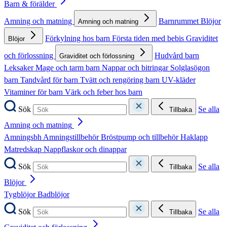
Barn & förälder
Amning och matning
Barnrummet
Blöjor
Amning och matning
Förkylning hos barn
Första tiden med bebis
Graviditet
Blöjor
och förlossning
Hudvård barn
Graviditet och förlossning
Leksaker
Mage och tarm barn
Nappar och bitringar
Solglasögon
barn
Tandvård för barn
Tvätt och rengöring barn
UV-kläder
Vitaminer för barn
Värk och feber hos barn
Sök
Se alla
Tillbaka
Amning och matning
Amningsbh
Amningstillbehör
Bröstpump och tillbehör
Haklapp
Matredskap
Nappflaskor och dinappar
Sök
Se alla
Tillbaka
Blöjor
Tygblöjor
Badblöjor
Sök
Se alla
Tillbaka