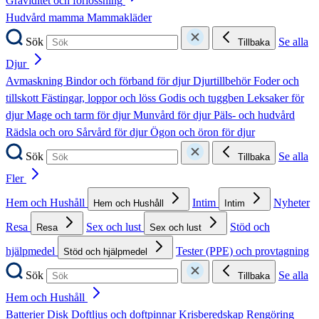
Graviditet och förlossning
Hudvård mamma
Mammakläder
Sök
Se alla
Tillbaka
Djur
Avmaskning
Bindor och förband för djur
Djurtillbehör
Foder och
tillskott
Fästingar, loppor och löss
Godis och tuggben
Leksaker för
djur
Mage och tarm för djur
Munvård för djur
Päls- och hudvård
Rädsla och oro
Sårvård för djur
Ögon och öron för djur
Sök
Se alla
Tillbaka
Fler
Hem och Hushåll
Intim
Nyheter
Hem och Hushåll
Intim
Resa
Sex och lust
Stöd och
Resa
Sex och lust
hjälpmedel
Tester (PPE) och provtagning
Stöd och hjälpmedel
Sök
Se alla
Tillbaka
Hem och Hushåll
Batterier
Disk
Doftljus och doftpinnar
Krisberedskap
Rengöring