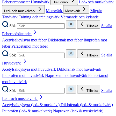
Febertermometer
Huvudvärk
Led- och muskelvärk
Huvudvärk
Mensvärk
Migrän
Led- och muskelvärk
Mensvärk
Tandvärk
Träning och träningsvärk
Värmande och kylande
Sök
Se alla
Tillbaka
Febernedsättande
Acetylsalicylsyra mot feber
Diklofenak mot feber
Ibuprofen mot
feber
Paracetamol mot feber
Sök
Se alla
Tillbaka
Huvudvärk
Acetylsalicylsyra mot huvudvärk
Diklofenak mot huvudvärk
Ibuprofen mot huvudvärk
Naproxen mot huvudvärk
Paracetamol
mot huvudvärk
Sök
Se alla
Tillbaka
Led- och muskelvärk
Acetylsalicylsyra (led- & muskelv.)
Diklofenak (led- & muskelvärk)
Ibuprofen (led- & muskelvärk)
Naproxen (led- & muskelvärk)