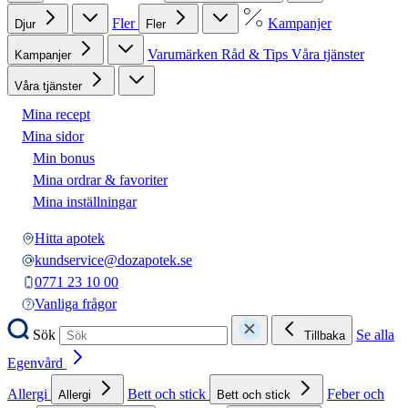
Fler
Kampanjer
Djur
Fler
Varumärken
Råd & Tips
Våra tjänster
Kampanjer
Våra tjänster
Mina recept
Mina sidor
Min bonus
Mina ordrar & favoriter
Mina inställningar
Hitta apotek
kundservice@dozapotek.se
0771 23 10 00
Vanliga frågor
Sök
Se alla
Tillbaka
Egenvård
Allergi
Bett och stick
Feber och
Allergi
Bett och stick