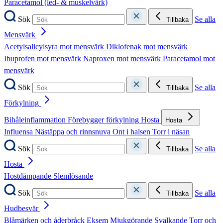
Paracetamol (led- & muskelvärk)
Sök
Se alla
Tillbaka
Mensvärk
Acetylsalicylsyra mot mensvärk
Diklofenak mot mensvärk
Ibuprofen mot mensvärk
Naproxen mot mensvärk
Paracetamol mot
mensvärk
Sök
Se alla
Tillbaka
Förkylning
Bihåleinflammation
Förebygger förkylning
Hosta
Hosta
Influensa
Nästäppa och rinnsnuva
Ont i halsen
Torr i näsan
Sök
Se alla
Tillbaka
Hosta
Hostdämpande
Slemlösande
Sök
Se alla
Tillbaka
Hudbesvär
Blåmärken och åderbråck
Eksem
Mjukgörande
Svalkande
Torr och