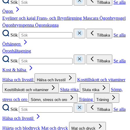
Sök
Se alla
Tillbaka
Ögon
Eyeliner och kajal
Frans- och Brynfärgning
Mascara
Ögonbrynsgel
Ögonbrynspenna
Ögonskugga
Sök
Se alla
Tillbaka
Örhängen
Öronhåltagning
Sök
Se alla
Tillbaka
Kost & hälsa
Hälsa och livsstil
Kosttillskott och vitaminer
Hälsa och livsstil
Sluta röka
Sömn,
Kosttillskott och vitaminer
Sluta röka
stress och oro
Träning
Sömn, stress och oro
Träning
Sök
Se alla
Tillbaka
Hälsa och livsstil
Hjärta och blodtryck
Mat och dryck
Mat och dryck