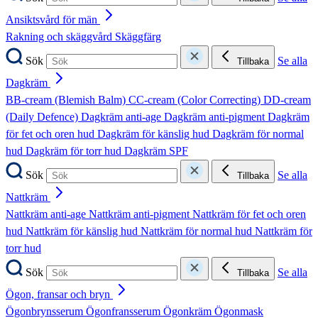
Ansiktsvård för män
Rakning och skäggvård
Skäggfärg
Sök
Se alla
Tillbaka
Dagkräm
BB-cream (Blemish Balm)
CC-cream (Color Correcting)
DD-cream
(Daily Defence)
Dagkräm anti-age
Dagkräm anti-pigment
Dagkräm
för fet och oren hud
Dagkräm för känslig hud
Dagkräm för normal
hud
Dagkräm för torr hud
Dagkräm SPF
Sök
Se alla
Tillbaka
Nattkräm
Nattkräm anti-age
Nattkräm anti-pigment
Nattkräm för fet och oren
hud
Nattkräm för känslig hud
Nattkräm för normal hud
Nattkräm för
torr hud
Sök
Se alla
Tillbaka
Ögon, fransar och bryn
Ögonbrynsserum
Ögonfransserum
Ögonkräm
Ögonmask