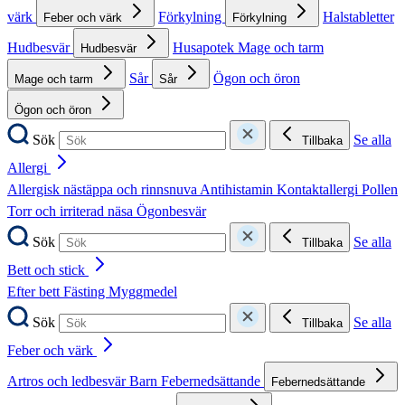
värk
Förkylning
Halstabletter
Feber och värk
Förkylning
Hudbesvär
Husapotek
Mage och tarm
Hudbesvär
Sår
Ögon och öron
Mage och tarm
Sår
Ögon och öron
Sök
Se alla
Tillbaka
Allergi
Allergisk nästäppa och rinnsnuva
Antihistamin
Kontaktallergi
Pollen
Torr och irriterad näsa
Ögonbesvär
Sök
Se alla
Tillbaka
Bett och stick
Efter bett
Fästing
Myggmedel
Sök
Se alla
Tillbaka
Feber och värk
Artros och ledbesvär
Barn
Febernedsättande
Febernedsättande