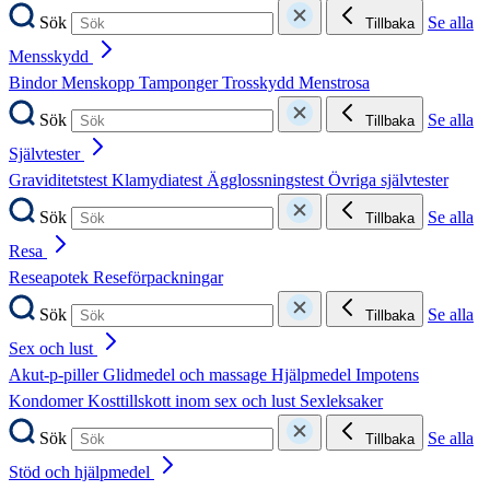
Sök
Se alla
Tillbaka
Mensskydd
Bindor
Menskopp
Tamponger
Trosskydd
Menstrosa
Sök
Se alla
Tillbaka
Självtester
Graviditetstest
Klamydiatest
Ägglossningstest
Övriga självtester
Sök
Se alla
Tillbaka
Resa
Reseapotek
Reseförpackningar
Sök
Se alla
Tillbaka
Sex och lust
Akut-p-piller
Glidmedel och massage
Hjälpmedel
Impotens
Kondomer
Kosttillskott inom sex och lust
Sexleksaker
Sök
Se alla
Tillbaka
Stöd och hjälpmedel