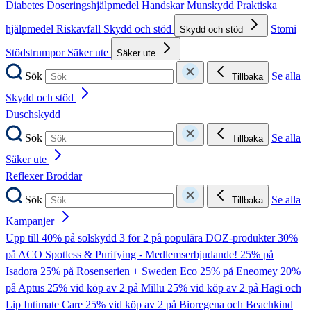
Diabetes
Doseringshjälpmedel
Handskar
Munskydd
Praktiska
hjälpmedel
Riskavfall
Skydd och stöd
Stomi
Skydd och stöd
Stödstrumpor
Säker ute
Säker ute
Sök
Se alla
Tillbaka
Skydd och stöd
Duschskydd
Sök
Se alla
Tillbaka
Säker ute
Reflexer
Broddar
Sök
Se alla
Tillbaka
Kampanjer
Upp till 40% på solskydd
3 för 2 på populära DOZ-produkter
30%
på ACO Spotless & Purifying - Medlemserbjudande!
25% på
Isadora
25% på Rosenserien + Sweden Eco
25% på Eneomey
20%
på Aptus
25% vid köp av 2 på Millu
25% vid köp av 2 på Hagi och
Lip Intimate Care
25% vid köp av 2 på Bioregena och Beachkind