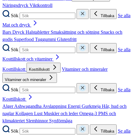
Näringsdryck
Viktkontroll
Sök
Se alla
Tillbaka
Mat och dryck
Bars
Dryck
Halstabletter
Smaksättning och sötning
Snacks och
godis
Superfood
Tuggummi
Glutenfritt
Sök
Se alla
Tillbaka
Kosttillskott och vitaminer
Kosttillskott
Vitaminer och mineraler
Kosttillskott
Vitaminer och mineraler
Sök
Se alla
Tillbaka
Kosttillskott
Alger
Ashwagandha
Avslappning
Energi
Gurkmeja
Hår, hud och
naglar
Kollagen
Lust
Muskler och leder
Omega-3
PMS och
klimakteriet
Slemhinnor
Synförmåga
Sök
Se alla
Tillbaka