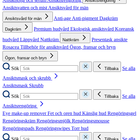
Ansiktsolja och serum
Ansiktsrengöring
Ansiktsrengöring
Ansiktsvatten och mist
Ansiktsvård för män
Anti-age
Anti-pigment
Dagkräm
Ansiktsvård för män
Premium hudvård
Ekologisk ansiktsvård
Koreansk
Dagkräm
hudvård
Läppvård
Nattkräm
Presentask ansikte
Nattkräm
Rosacea
Tillbehör för ansiktsvård
Ögon, fransar och bryn
Ögon, fransar och bryn
Sök
Se alla
Tillbaka
Ansiktsmask och skrubb
Ansiktsmask
Skrubb
Sök
Se alla
Tillbaka
Ansiktsrengöring
Eye make-up remover
Fet och oren hud
Känslig hud
Rengöringsgel
Rengöringskräm
Rengöringsmjölk
Rengöringsmousse
Rengöringspads
Rengöringswipes
Torr hud
Sök
Se alla
Tillbaka