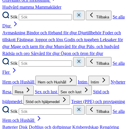
Graviditet och förlossning
Hudvård mamma
Mammakläder
Sök
Se alla
Tillbaka
Djur
Avmaskning
Bindor och förband för djur
Djurtillbehör
Foder och
tillskott
Fästingar, loppor och löss
Godis och tuggben
Leksaker för
djur
Mage och tarm för djur
Munvård för djur
Päls- och hudvård
Rädsla och oro
Sårvård för djur
Ögon och öron för djur
Sök
Se alla
Tillbaka
Fler
Hem och Hushåll
Intim
Nyheter
Hem och Hushåll
Intim
Resa
Sex och lust
Stöd och
Resa
Sex och lust
hjälpmedel
Tester (PPE) och provtagning
Stöd och hjälpmedel
Sök
Se alla
Tillbaka
Hem och Hushåll
Batterier
Disk
Doftljus och doftpinnar
Krisberedskap
Rengöring