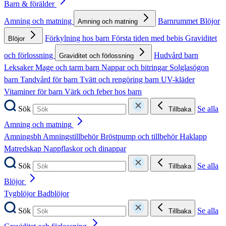
Barn & förälder
Amning och matning
Barnrummet
Blöjor
Amning och matning
Förkylning hos barn
Första tiden med bebis
Graviditet
Blöjor
och förlossning
Hudvård barn
Graviditet och förlossning
Leksaker
Mage och tarm barn
Nappar och bitringar
Solglasögon
barn
Tandvård för barn
Tvätt och rengöring barn
UV-kläder
Vitaminer för barn
Värk och feber hos barn
Sök
Se alla
Tillbaka
Amning och matning
Amningsbh
Amningstillbehör
Bröstpump och tillbehör
Haklapp
Matredskap
Nappflaskor och dinappar
Sök
Se alla
Tillbaka
Blöjor
Tygblöjor
Badblöjor
Sök
Se alla
Tillbaka