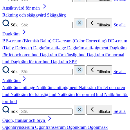
Ansiktsvård för män
Rakning och skäggvård
Skäggfärg
Sök
Se alla
Tillbaka
Dagkräm
BB-cream (Blemish Balm)
CC-cream (Color Correcting)
DD-cream
(Daily Defence)
Dagkräm anti-age
Dagkräm anti-pigment
Dagkräm
för fet och oren hud
Dagkräm för känslig hud
Dagkräm för normal
hud
Dagkräm för torr hud
Dagkräm SPF
Sök
Se alla
Tillbaka
Nattkräm
Nattkräm anti-age
Nattkräm anti-pigment
Nattkräm för fet och oren
hud
Nattkräm för känslig hud
Nattkräm för normal hud
Nattkräm för
torr hud
Sök
Se alla
Tillbaka
Ögon, fransar och bryn
Ögonbrynsserum
Ögonfransserum
Ögonkräm
Ögonmask