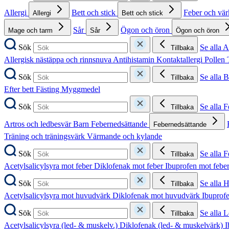
Allergi
Bett och stick
Feber och vä
Allergi
Bett och stick
Sår
Ögon och öron
Mage och tarm
Sår
Ögon och öron
Sök
Se alla A
Tillbaka
Allergisk nästäppa och rinnsnuva
Antihistamin
Kontaktallergi
Pollen
Sök
Se alla B
Tillbaka
Efter bett
Fästing
Myggmedel
Sök
Se alla 
Tillbaka
Artros och ledbesvär
Barn
Febernedsättande
Febernedsättande
Träning och träningsvärk
Värmande och kylande
Sök
Se alla 
Tillbaka
Acetylsalicylsyra mot feber
Diklofenak mot feber
Ibuprofen mot febe
Sök
Se alla 
Tillbaka
Acetylsalicylsyra mot huvudvärk
Diklofenak mot huvudvärk
Ibuprof
Sök
Se alla 
Tillbaka
Acetylsalicylsyra (led- & muskelv.)
Diklofenak (led- & muskelvärk)
I