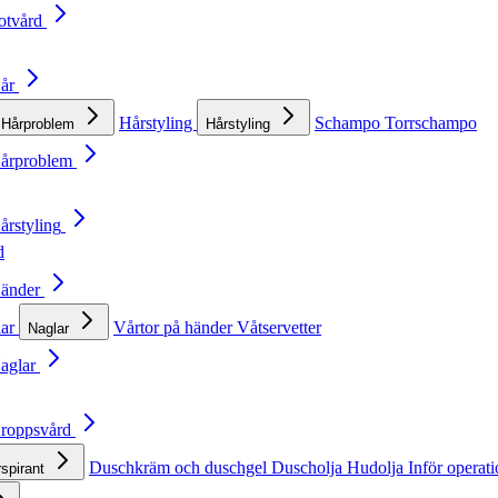
otvård
Hår
Hårstyling
Schampo
Torrschampo
Hårproblem
Hårstyling
Hårproblem
årstyling
d
Händer
lar
Vårtor på händer
Våtservetter
Naglar
Naglar
Kroppsvård
Duschkräm och duschgel
Duscholja
Hudolja
Inför operat
rspirant