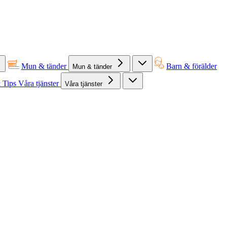
Mun & tänder
Barn & förälder
Mun & tänder
 Tips
Våra tjänster
Våra tjänster