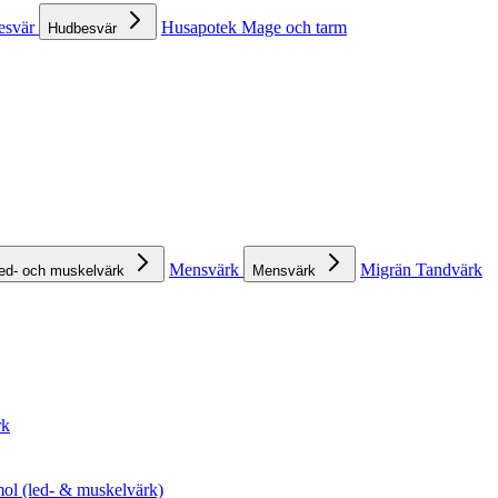
esvär
Husapotek
Mage och tarm
Hudbesvär
Mensvärk
Migrän
Tandvärk
ed- och muskelvärk
Mensvärk
rk
ol (led- & muskelvärk)