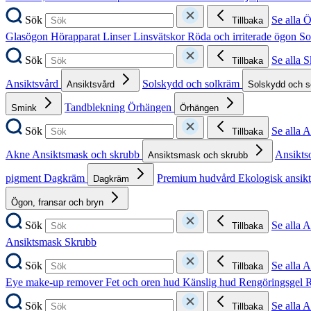
Sök
Se alla 
Tillbaka
Glasögon
Hörapparat
Linser
Linsvätskor
Röda och irriterade ögon
So
Sök
Se alla 
Tillbaka
Ansiktsvård
Solskydd och solkräm
Ansiktsvård
Solskydd och 
Tandblekning
Örhängen
Smink
Örhängen
Sök
Se alla 
Tillbaka
Akne
Ansiktsmask och skrubb
Ansikts
Ansiktsmask och skrubb
pigment
Dagkräm
Premium hudvård
Ekologisk ansik
Dagkräm
Ögon, fransar och bryn
Sök
Se alla 
Tillbaka
Ansiktsmask
Skrubb
Sök
Se alla 
Tillbaka
Eye make-up remover
Fet och oren hud
Känslig hud
Rengöringsgel
R
Sök
Se alla 
Tillbaka