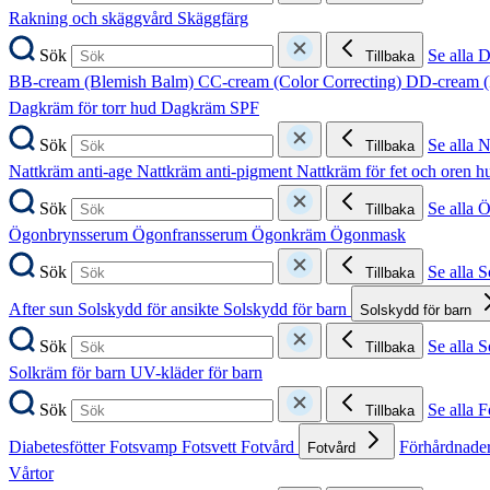
Rakning och skäggvård
Skäggfärg
Sök
Se alla 
Tillbaka
BB-cream (Blemish Balm)
CC-cream (Color Correcting)
DD-cream (
Dagkräm för torr hud
Dagkräm SPF
Sök
Se alla 
Tillbaka
Nattkräm anti-age
Nattkräm anti-pigment
Nattkräm för fet och oren 
Sök
Se alla 
Tillbaka
Ögonbrynsserum
Ögonfransserum
Ögonkräm
Ögonmask
Sök
Se alla 
Tillbaka
After sun
Solskydd för ansikte
Solskydd för barn
Solskydd för barn
Sök
Se alla 
Tillbaka
Solkräm för barn
UV-kläder för barn
Sök
Se alla F
Tillbaka
Diabetesfötter
Fotsvamp
Fotsvett
Fotvård
Förhårdnader
Fotvård
Vårtor