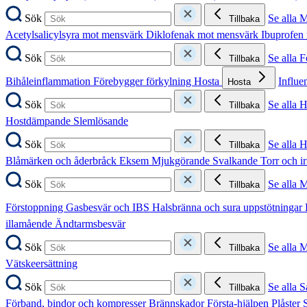
Sök
Se alla 
Tillbaka
Acetylsalicylsyra mot mensvärk
Diklofenak mot mensvärk
Ibuprofen
Sök
Se alla 
Tillbaka
Bihåleinflammation
Förebygger förkylning
Hosta
Influe
Hosta
Sök
Se alla 
Tillbaka
Hostdämpande
Slemlösande
Sök
Se alla 
Tillbaka
Blåmärken och åderbråck
Eksem
Mjukgörande
Svalkande
Torr och i
Sök
Se alla 
Tillbaka
Förstoppning
Gasbesvär och IBS
Halsbränna och sura uppstötningar
illamående
Ändtarmsbesvär
Sök
Se alla 
Tillbaka
Vätskeersättning
Sök
Se alla S
Tillbaka
Förband, bindor och kompresser
Brännskador
Första-hjälpen
Plåster