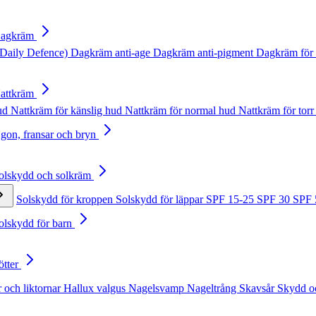
Dagkräm
Daily Defence)
Dagkräm anti-age
Dagkräm anti-pigment
Dagkräm för 
Nattkräm
hud
Nattkräm för känslig hud
Nattkräm för normal hud
Nattkräm för torr
Ögon, fransar och bryn
Solskydd och solkräm
Solskydd för kroppen
Solskydd för läppar
SPF 15-25
SPF 30
SPF
Solskydd för barn
ötter
 och liktornar
Hallux valgus
Nagelsvamp
Nageltrång
Skavsår
Skydd o