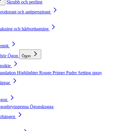
Skrubb och peeling
Deodorant och antiperspirant
Rakning och hårborttagning
Smink
ehör
Ögon
Ögon
nsikte
undation
Highlighter
Rouge
Primer
Puder
Setting spray
Läppar
Ögon
gonbrynspenna
Ögonskugga
Örhängen