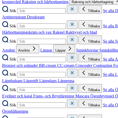
kroppsvård
Rakning och hårborttagning
Rakning och hårborttagning
Sök
Se alla 
Tillbaka
Antiperspirant
Deodorant
Sök
Se alla 
Tillbaka
Hårborttagningskräm och vax
Rakgel
Rakhyvel och blad
Sök
Se alla 
Tillbaka
Ansikte
Läppar
Sminkborstar
Sminktillb
Ansikte
Läppar
Sök
Se alla A
Tillbaka
Bronzer och solpuder
BB-cream
CC-cream
Concealer
Contouring
Fo
Sök
Se alla 
Tillbaka
Läppbalsam
Läppstift
Läppglans
Läppenna
Sök
Se alla 
Tillbaka
Eyeliner och kajal
Frans- och Brynfärgning
Mascara
Ögonbrynsgel
Ö
Sök
Se alla 
Tillbaka
Öronhåltagning