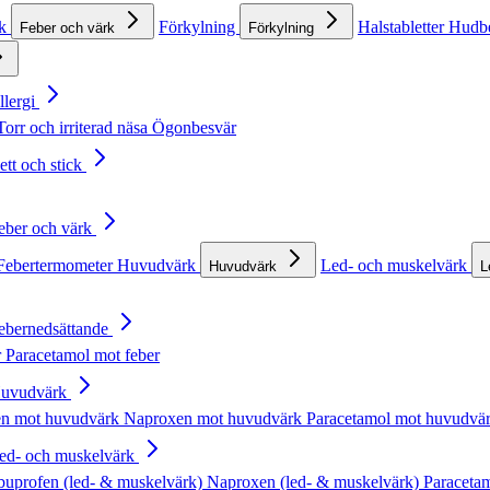
rk
Förkylning
Halstabletter
Hudb
Feber och värk
Förkylning
llergi
Torr och irriterad näsa
Ögonbesvär
ett och stick
Feber och värk
Febertermometer
Huvudvärk
Led- och muskelvärk
Huvudvärk
L
Febernedsättande
r
Paracetamol mot feber
Huvudvärk
en mot huvudvärk
Naproxen mot huvudvärk
Paracetamol mot huvudvä
Led- och muskelvärk
buprofen (led- & muskelvärk)
Naproxen (led- & muskelvärk)
Paracetam