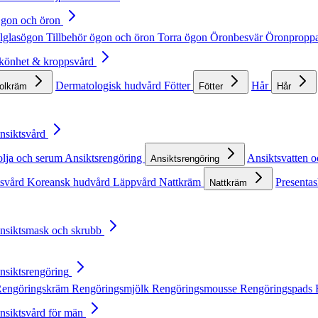
Ögon och öron
lglasögon
Tillbehör ögon och öron
Torra ögon
Öronbesvär
Öronpropp
Skönhet & kroppsvård
Dermatologisk hudvård
Fötter
Hår
solkräm
Fötter
Hår
Ansiktsvård
olja och serum
Ansiktsrengöring
Ansiktsvatten o
Ansiktsrengöring
tsvård
Koreansk hudvård
Läppvård
Nattkräm
Presentas
Nattkräm
Ansiktsmask och skrubb
Ansiktsrengöring
engöringskräm
Rengöringsmjölk
Rengöringsmousse
Rengöringspads
Ansiktsvård för män