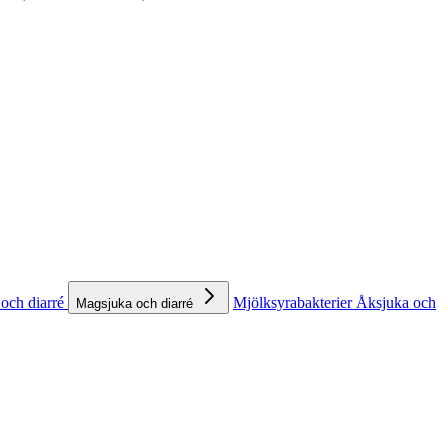
och diarré
Mjölksyrabakterier
Åksjuka och
Magsjuka och diarré