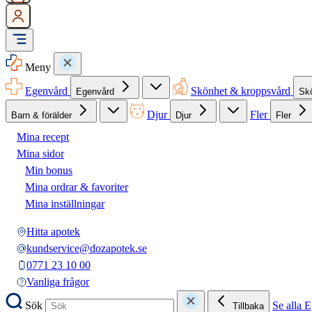
Meny
Egenvård
Skönhet & kroppsvård
Egenvård
Sk
Djur
Fler
Barn & förälder
Djur
Fler
Mina recept
Mina sidor
Min bonus
Mina ordrar & favoriter
Mina inställningar
Hitta apotek
kundservice@dozapotek.se
0771 23 10 00
Vanliga frågor
Sök
Se alla 
Tillbaka