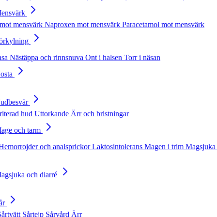
Mensvärk
 mot mensvärk
Naproxen mot mensvärk
Paracetamol mot mensvärk
Förkylning
nsa
Nästäppa och rinnsnuva
Ont i halsen
Torr i näsan
Hosta
Hudbesvär
rriterad hud
Uttorkande
Ärr och bristningar
Mage och tarm
Hemorrojder och analsprickor
Laktosintolerans
Magen i trim
Magsjuka 
Magsjuka och diarré
år
Sårtvätt
Sårtejp
Sårvård
Ärr