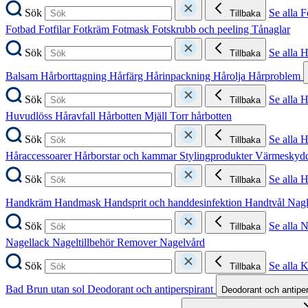
Sök
Se alla F
Tillbaka
Fotbad
Fotfilar
Fotkräm
Fotmask
Fotskrubb och peeling
Tånaglar
Sök
Se alla 
Tillbaka
Balsam
Hårborttagning
Hårfärg
Hårinpackning
Hårolja
Hårproblem
Sök
Se alla 
Tillbaka
Huvudlöss
Håravfall
Hårbotten
Mjäll
Torr hårbotten
Sök
Se alla H
Tillbaka
Håraccessoarer
Hårborstar och kammar
Stylingprodukter
Värmeskyd
Sök
Se alla 
Tillbaka
Handkräm
Handmask
Handsprit och handdesinfektion
Handtvål
Nag
Sök
Se alla 
Tillbaka
Nagellack
Nageltillbehör
Remover
Nagelvård
Sök
Se alla 
Tillbaka
Bad
Brun utan sol
Deodorant och antiperspirant
Deodorant och antipe