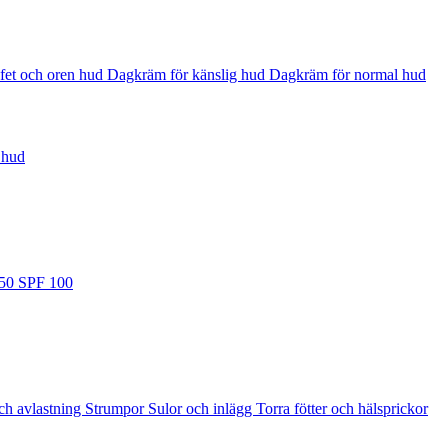
fet och oren hud
Dagkräm för känslig hud
Dagkräm för normal hud
 hud
 50
SPF 100
ch avlastning
Strumpor
Sulor och inlägg
Torra fötter och hälsprickor