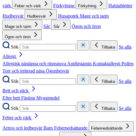
värk
Förkylning
Halstabletter
Feber och värk
Förkylning
Hudbesvär
Husapotek
Mage och tarm
Hudbesvär
Sår
Ögon och öron
Mage och tarm
Sår
Ögon och öron
Sök
Se alla
Tillbaka
Allergi
Allergisk nästäppa och rinnsnuva
Antihistamin
Kontaktallergi
Pollen
Torr och irriterad näsa
Ögonbesvär
Sök
Se alla
Tillbaka
Bett och stick
Efter bett
Fästing
Myggmedel
Sök
Se alla
Tillbaka
Feber och värk
Artros och ledbesvär
Barn
Febernedsättande
Febernedsättande