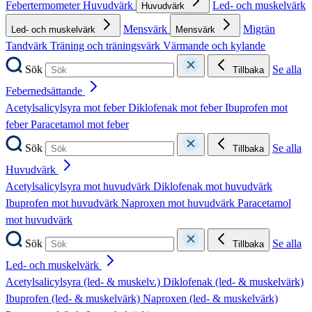
Febertermometer
Huvudvärk
Led- och muskelvärk
Huvudvärk
Mensvärk
Migrän
Led- och muskelvärk
Mensvärk
Tandvärk
Träning och träningsvärk
Värmande och kylande
Sök
Se alla
Tillbaka
Febernedsättande
Acetylsalicylsyra mot feber
Diklofenak mot feber
Ibuprofen mot
feber
Paracetamol mot feber
Sök
Se alla
Tillbaka
Huvudvärk
Acetylsalicylsyra mot huvudvärk
Diklofenak mot huvudvärk
Ibuprofen mot huvudvärk
Naproxen mot huvudvärk
Paracetamol
mot huvudvärk
Sök
Se alla
Tillbaka
Led- och muskelvärk
Acetylsalicylsyra (led- & muskelv.)
Diklofenak (led- & muskelvärk)
Ibuprofen (led- & muskelvärk)
Naproxen (led- & muskelvärk)