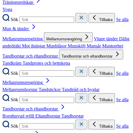
Träningsredskap
Yoga
Sök
Se alla
Tillbaka
Mun & tänder
Mellanrumsrengöring
Vitare tänder
Dålig
Mellanrumsrengöring
andedräkt
Mot ilningar
Munblåsor
Munskölj
Munsår
Muntorrhet
Tandborstar och eltandborstar
Tandborstar och eltandborstar
Tandkräm
Tandprotes och bettskena
Sök
Se alla
Tillbaka
Mellanrumsrengöring
Mellanrumsborstar
Tandstickor
Tandtråd och byglar
Sök
Se alla
Tillbaka
Tandborstar och eltandborstar
Borsthuvud refill
Eltandborstar
Tandborstar
Sök
Se alla
Tillbaka