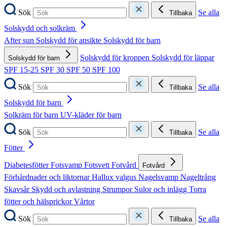
Sök
Se alla
Tillbaka
Solskydd och solkräm
After sun
Solskydd för ansikte
Solskydd för barn
Solskydd för kroppen
Solskydd för läppar
Solskydd för barn
SPF 15-25
SPF 30
SPF 50
SPF 100
Sök
Se alla
Tillbaka
Solskydd för barn
Solkräm för barn
UV-kläder för barn
Sök
Se alla
Tillbaka
Fötter
Diabetesfötter
Fotsvamp
Fotsvett
Fotvård
Fotvård
Förhårdnader och liktornar
Hallux valgus
Nagelsvamp
Nageltrång
Skavsår
Skydd och avlastning
Strumpor
Sulor och inlägg
Torra
fötter och hälsprickor
Vårtor
Sök
Se alla
Tillbaka