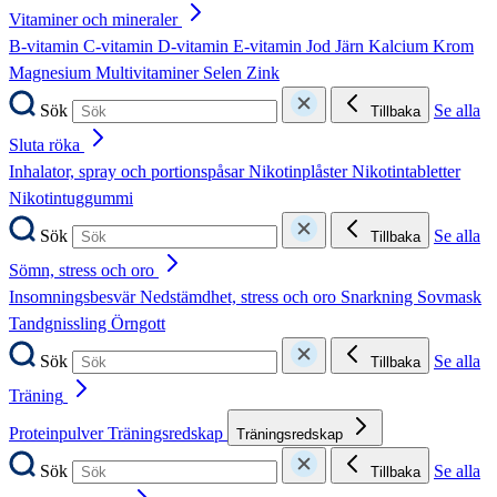
Vitaminer och mineraler
B-vitamin
C-vitamin
D-vitamin
E-vitamin
Jod
Järn
Kalcium
Krom
Magnesium
Multivitaminer
Selen
Zink
Sök
Se alla
Tillbaka
Sluta röka
Inhalator, spray och portionspåsar
Nikotinplåster
Nikotintabletter
Nikotintuggummi
Sök
Se alla
Tillbaka
Sömn, stress och oro
Insomningsbesvär
Nedstämdhet, stress och oro
Snarkning
Sovmask
Tandgnissling
Örngott
Sök
Se alla
Tillbaka
Träning
Proteinpulver
Träningsredskap
Träningsredskap
Sök
Se alla
Tillbaka