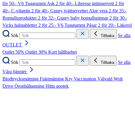
för 50:- V6 Tuggummi Ask
2 för 40:- Libresse intimservett
2 för
40:- C-vitamin
2 för 40:- Gunry tvättservetter Aloe vera
2 för 35:-
Bomullsprodukter
2 för 32:- Gunry baby bomullspinnar
2 för 30:-
Vicks halstabletter
2 för 25:- V6 Tuggummi Påsar
2 för 20:- Läkerol
Sök
Se alla
Tillbaka
OUTLET
Outlet 50%
Outlet 30%
Kort hållbarhet
Sök
Se alla
Tillbaka
Våra tjänster
Blodtrycksmätning
Fuktmätning
Kry
Vaccination
Välvald
Wolt
Drive
Öronhåltagning
Hitta apotek