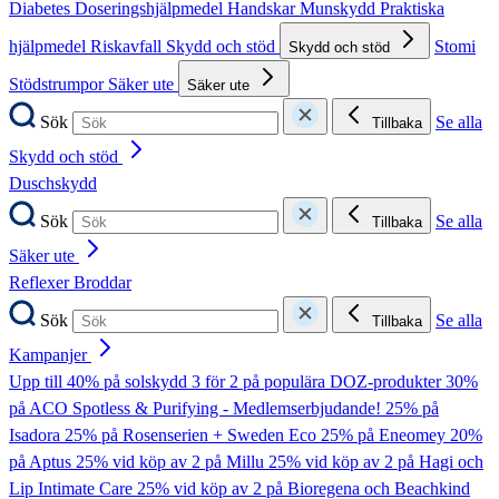
Diabetes
Doseringshjälpmedel
Handskar
Munskydd
Praktiska
hjälpmedel
Riskavfall
Skydd och stöd
Stomi
Skydd och stöd
Stödstrumpor
Säker ute
Säker ute
Sök
Se alla
Tillbaka
Skydd och stöd
Duschskydd
Sök
Se alla
Tillbaka
Säker ute
Reflexer
Broddar
Sök
Se alla
Tillbaka
Kampanjer
Upp till 40% på solskydd
3 för 2 på populära DOZ-produkter
30%
på ACO Spotless & Purifying - Medlemserbjudande!
25% på
Isadora
25% på Rosenserien + Sweden Eco
25% på Eneomey
20%
på Aptus
25% vid köp av 2 på Millu
25% vid köp av 2 på Hagi och
Lip Intimate Care
25% vid köp av 2 på Bioregena och Beachkind