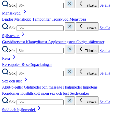
Sök
Se alla
Tillbaka
Mensskydd
Bindor
Menskopp
Tamponger
Trosskydd
Menstrosa
Sök
Se alla
Tillbaka
Självtester
Graviditetstest
Klamydiatest
Ägglossningstest
Övriga självtester
Sök
Se alla
Tillbaka
Resa
Reseapotek
Reseförpackningar
Sök
Se alla
Tillbaka
Sex och lust
Akut-p-piller
Glidmedel och massage
Hjälpmedel
Impotens
Kondomer
Kosttillskott inom sex och lust
Sexleksaker
Sök
Se alla
Tillbaka
Stöd och hjälpmedel