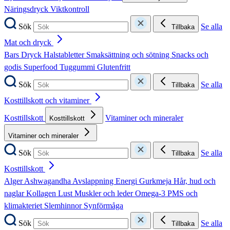
Näringsdryck
Viktkontroll
Sök
Se alla
Tillbaka
Mat och dryck
Bars
Dryck
Halstabletter
Smaksättning och sötning
Snacks och
godis
Superfood
Tuggummi
Glutenfritt
Sök
Se alla
Tillbaka
Kosttillskott och vitaminer
Kosttillskott
Vitaminer och mineraler
Kosttillskott
Vitaminer och mineraler
Sök
Se alla
Tillbaka
Kosttillskott
Alger
Ashwagandha
Avslappning
Energi
Gurkmeja
Hår, hud och
naglar
Kollagen
Lust
Muskler och leder
Omega-3
PMS och
klimakteriet
Slemhinnor
Synförmåga
Sök
Se alla
Tillbaka