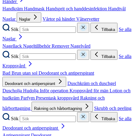
Händer
Handkräm
Handmask
Handsprit och handdesinfektion
Handtvål
Naglar
Vårtor på händer
Våtservetter
Naglar
Sök
Se alla
Tillbaka
Naglar
Nagellack
Nageltillbehör
Remover
Nagelvård
Sök
Se alla
Tillbaka
Kroppsvård
Bad
Brun utan sol
Deodorant och antiperspirant
Duschkräm och duschgel
Deodorant och antiperspirant
Duscholja
Hudolja
Inför operation
Kroppsvård för män
Lotion och
hudkräm
Parfym
Presentask kroppsvård
Rakning och
hårborttagning
Skrubb och peeling
Rakning och hårborttagning
Sök
Se alla
Tillbaka
Deodorant och antiperspirant
Antiperspirant
Deodorant