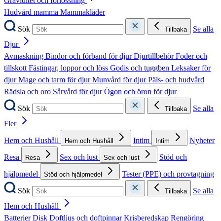
Graviditet och förlossning
Hudvård mamma
Mammakläder
Sök
Se alla
Tillbaka
Djur
Avmaskning
Bindor och förband för djur
Djurtillbehör
Foder och
tillskott
Fästingar, loppor och löss
Godis och tuggben
Leksaker för
djur
Mage och tarm för djur
Munvård för djur
Päls- och hudvård
Rädsla och oro
Sårvård för djur
Ögon och öron för djur
Sök
Se alla
Tillbaka
Fler
Hem och Hushåll
Intim
Nyheter
Hem och Hushåll
Intim
Resa
Sex och lust
Stöd och
Resa
Sex och lust
hjälpmedel
Tester (PPE) och provtagning
Stöd och hjälpmedel
Sök
Se alla
Tillbaka
Hem och Hushåll
Batterier
Disk
Doftljus och doftpinnar
Krisberedskap
Rengöring