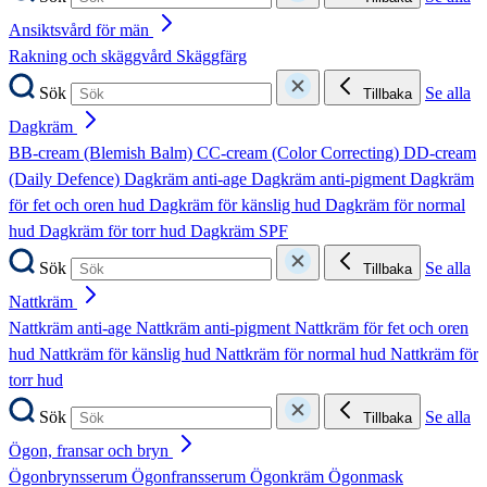
Ansiktsvård för män
Rakning och skäggvård
Skäggfärg
Sök
Se alla
Tillbaka
Dagkräm
BB-cream (Blemish Balm)
CC-cream (Color Correcting)
DD-cream
(Daily Defence)
Dagkräm anti-age
Dagkräm anti-pigment
Dagkräm
för fet och oren hud
Dagkräm för känslig hud
Dagkräm för normal
hud
Dagkräm för torr hud
Dagkräm SPF
Sök
Se alla
Tillbaka
Nattkräm
Nattkräm anti-age
Nattkräm anti-pigment
Nattkräm för fet och oren
hud
Nattkräm för känslig hud
Nattkräm för normal hud
Nattkräm för
torr hud
Sök
Se alla
Tillbaka
Ögon, fransar och bryn
Ögonbrynsserum
Ögonfransserum
Ögonkräm
Ögonmask