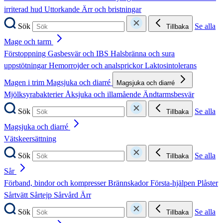
irriterad hud
Uttorkande
Ärr och bristningar
Sök
Se alla
Tillbaka
Mage och tarm
Förstoppning
Gasbesvär och IBS
Halsbränna och sura
uppstötningar
Hemorrojder och analsprickor
Laktosintolerans
Magen i trim
Magsjuka och diarré
Magsjuka och diarré
Mjölksyrabakterier
Åksjuka och illamående
Ändtarmsbesvär
Sök
Se alla
Tillbaka
Magsjuka och diarré
Vätskeersättning
Sök
Se alla
Tillbaka
Sår
Förband, bindor och kompresser
Brännskador
Första-hjälpen
Plåster
Sårtvätt
Sårtejp
Sårvård
Ärr
Sök
Se alla
Tillbaka