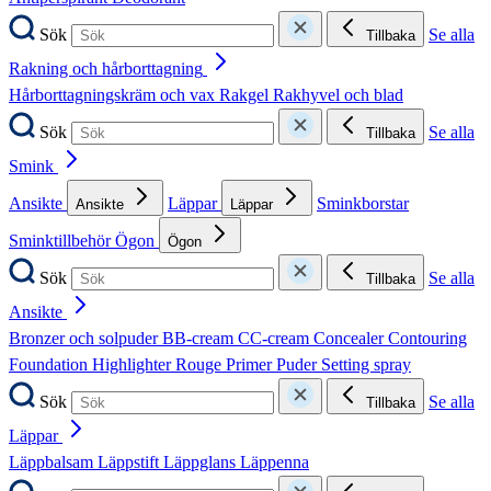
Sök
Se alla
Tillbaka
Rakning och hårborttagning
Hårborttagningskräm och vax
Rakgel
Rakhyvel och blad
Sök
Se alla
Tillbaka
Smink
Ansikte
Läppar
Sminkborstar
Ansikte
Läppar
Sminktillbehör
Ögon
Ögon
Sök
Se alla
Tillbaka
Ansikte
Bronzer och solpuder
BB-cream
CC-cream
Concealer
Contouring
Foundation
Highlighter
Rouge
Primer
Puder
Setting spray
Sök
Se alla
Tillbaka
Läppar
Läppbalsam
Läppstift
Läppglans
Läppenna