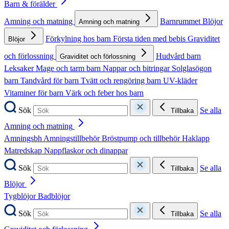
Barn & förälder
Amning och matning
Barnrummet
Blöjor
Amning och matning
Förkylning hos barn
Första tiden med bebis
Graviditet
Blöjor
och förlossning
Hudvård barn
Graviditet och förlossning
Leksaker
Mage och tarm barn
Nappar och bitringar
Solglasögon
barn
Tandvård för barn
Tvätt och rengöring barn
UV-kläder
Vitaminer för barn
Värk och feber hos barn
Sök
Se alla
Tillbaka
Amning och matning
Amningsbh
Amningstillbehör
Bröstpump och tillbehör
Haklapp
Matredskap
Nappflaskor och dinappar
Sök
Se alla
Tillbaka
Blöjor
Tygblöjor
Badblöjor
Sök
Se alla
Tillbaka