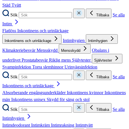
Städ
Tvätt
Sök
Se alla
Tillbaka
Intim
Flatlöss
Inkontinens och urinläckage
Intimhygien
Inkontinens och urinläckage
Intimhygien
Klimakteriebesvär
Mensskydd
Obalans i
Mensskydd
underlivet
Prostatabesvär
Riklig mens
Självtester
Självtester
Svampinfektion
Torra slemhinnor
Urinvägsinfektion
Sök
Se alla
Tillbaka
Inkontinens och urinläckage
Absorberande engångsunderkläder
Inkontinens kvinnor
Inkontinens
män
Inkontinens unisex
Skydd för säng och stol
Sök
Se alla
Tillbaka
Intimhygien
Intimdeodorant
Intimkräm
Intimrakning
Intimtvätt