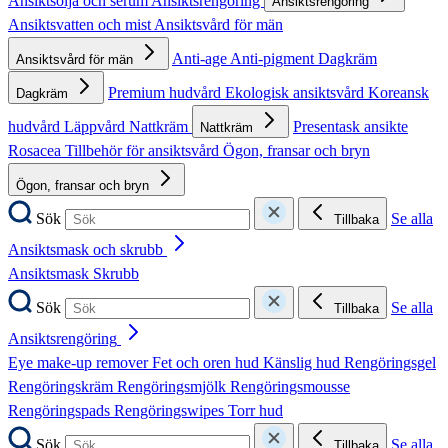
Ansiktsolja och serum
Ansiktsrengöring
Ansiktsrengöring
Ansiktsvatten och mist
Ansiktsvård för män
Anti-age
Anti-pigment
Dagkräm
Ansiktsvård för män
Premium hudvård
Ekologisk ansiktsvård
Koreansk
Dagkräm
hudvård
Läppvård
Nattkräm
Presentask ansikte
Nattkräm
Rosacea
Tillbehör för ansiktsvård
Ögon, fransar och bryn
Ögon, fransar och bryn
Sök
Se alla
Tillbaka
Ansiktsmask och skrubb
Ansiktsmask
Skrubb
Sök
Se alla
Tillbaka
Ansiktsrengöring
Eye make-up remover
Fet och oren hud
Känslig hud
Rengöringsgel
Rengöringskräm
Rengöringsmjölk
Rengöringsmousse
Rengöringspads
Rengöringswipes
Torr hud
Sök
Se alla
Tillbaka