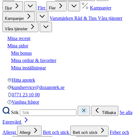
Fler
Kampanjer
Djur
Fler
Varumärken
Råd & Tips
Våra tjänster
Kampanjer
Våra tjänster
Mina recept
Mina sidor
Min bonus
Mina ordrar & favoriter
Mina inställningar
Hitta apotek
kundservice@dozapotek.se
0771 23 10 00
Vanliga frågor
Sök
Se alla
Tillbaka
Egenvård
Allergi
Bett och stick
Feber och
Allergi
Bett och stick