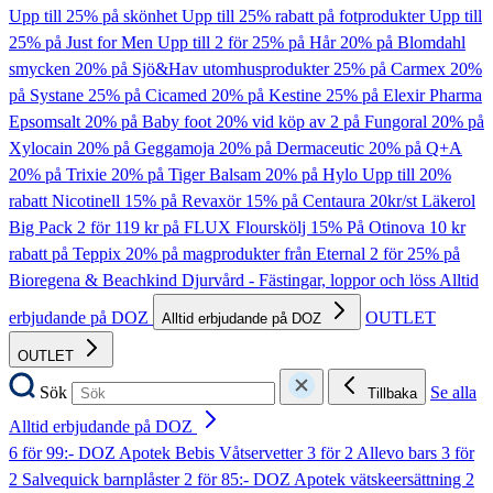
Upp till 25% på skönhet
Upp till 25% rabatt på fotprodukter
Upp till
25% på Just for Men
Upp till 2 för 25% på Hår
20% på Blomdahl
smycken
20% på Sjö&Hav utomhusprodukter
25% på Carmex
20%
på Systane
25% på Cicamed
20% på Kestine
25% på Elexir Pharma
Epsomsalt
20% på Baby foot
20% vid köp av 2 på Fungoral
20% på
Xylocain
20% på Geggamoja
20% på Dermaceutic
20% på Q+A
20% på Trixie
20% på Tiger Balsam
20% på Hylo
Upp till 20%
rabatt Nicotinell
15% på Revaxör
15% på Centaura
20kr/st Läkerol
Big Pack
2 för 119 kr på FLUX Flourskölj
15% På Otinova
10 kr
rabatt på Teppix
20% på magprodukter från Eternal
2 för 25% på
Bioregena & Beachkind
Djurvård - Fästingar, loppor och löss
Alltid
erbjudande på DOZ
OUTLET
Alltid erbjudande på DOZ
OUTLET
Sök
Se alla
Tillbaka
Alltid erbjudande på DOZ
6 för 99:- DOZ Apotek Bebis Våtservetter
3 för 2 Allevo bars
3 för
2 Salvequick barnplåster
2 för 85:- DOZ Apotek vätskeersättning
2