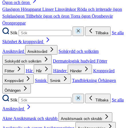
Ögon och öron
Glasögon
Hörapparat
Linser
Linsvätskor
Röda och irriterade ögon
Solglasögon
Tillbehör ögon och öron
Torra ögon
Öronbesvär
Öronproppar
Sök
Se alla
Tillbaka
Skönhet & kroppsvård
Ansiktsvård
Solskydd och solkräm
Ansiktsvård
Dermatologisk hudvård
Fötter
Solskydd och solkräm
Hår
Händer
Kroppsvård
Fötter
Hår
Händer
Smink
Tandblekning
Örhängen
Kroppsvård
Smink
Örhängen
Sök
Se alla
Tillbaka
Ansiktsvård
Akne
Ansiktsmask och skrubb
Ansiktsmask och skrubb