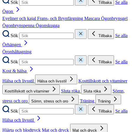
Sök
Se alla
Tillbaka
Ögon
Eyeliner och kajal
Frans- och Brynfärgning
Mascara
Ögonbrynsgel
Ögonbrynspenna
Ögonskugga
Sök
Se alla
Tillbaka
Örhängen
Öronhåltagning
Sök
Se alla
Tillbaka
Kost & hälsa
Hälsa och livsstil
Kosttillskott och vitaminer
Hälsa och livsstil
Sluta röka
Sömn,
Kosttillskott och vitaminer
Sluta röka
stress och oro
Träning
Sömn, stress och oro
Träning
Sök
Se alla
Tillbaka
Hälsa och livsstil
Hjärta och blodtryck
Mat och dryck
Mat och dryck