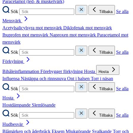
Paracetamol (led- & muskelvärk)
Sök
Se alla
Tillbaka
Mensvärk
Acetylsalicylsyra mot mensvärk
Diklofenak mot mensvärk
Ibuprofen mot mensvärk
Naproxen mot mensvärk
Paracetamol mot
mensvärk
Sök
Se alla
Tillbaka
Förkylning
Bihåleinflammation
Förebygger förkylning
Hosta
Hosta
Influensa
Nästäppa och rinnsnuva
Ont i halsen
Torr i näsan
Sök
Se alla
Tillbaka
Hosta
Hostdämpande
Slemlösande
Sök
Se alla
Tillbaka
Hudbesvär
Blåmärken och åderbråck
Eksem
Mjukgörande
Svalkande
Torr och