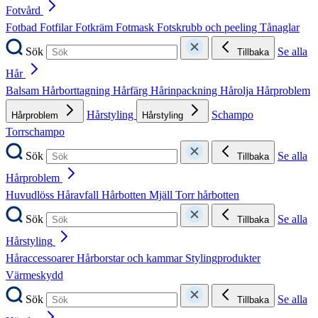
Fotvård
Fotbad
Fotfilar
Fotkräm
Fotmask
Fotskrubb och peeling
Tånaglar
Sök
Se alla
Tillbaka
Hår
Balsam
Hårborttagning
Hårfärg
Hårinpackning
Hårolja
Hårproblem
Hårstyling
Schampo
Hårproblem
Hårstyling
Torrschampo
Sök
Se alla
Tillbaka
Hårproblem
Huvudlöss
Håravfall
Hårbotten
Mjäll
Torr hårbotten
Sök
Se alla
Tillbaka
Hårstyling
Håraccessoarer
Hårborstar och kammar
Stylingprodukter
Värmeskydd
Sök
Se alla
Tillbaka