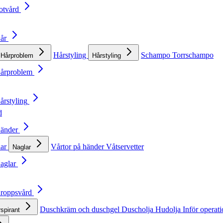
otvård
Hår
Hårstyling
Schampo
Torrschampo
Hårproblem
Hårstyling
Hårproblem
årstyling
d
Händer
lar
Vårtor på händer
Våtservetter
Naglar
Naglar
Kroppsvård
Duschkräm och duschgel
Duscholja
Hudolja
Inför operat
rspirant