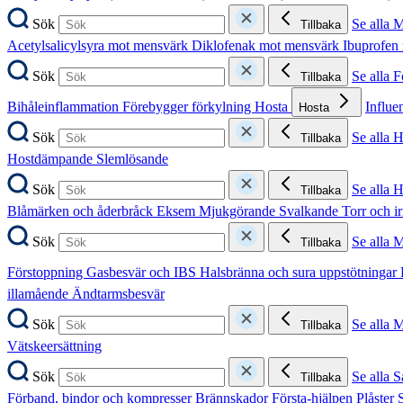
Sök
Se alla 
Tillbaka
Acetylsalicylsyra mot mensvärk
Diklofenak mot mensvärk
Ibuprofen
Sök
Se alla 
Tillbaka
Bihåleinflammation
Förebygger förkylning
Hosta
Influe
Hosta
Sök
Se alla 
Tillbaka
Hostdämpande
Slemlösande
Sök
Se alla 
Tillbaka
Blåmärken och åderbråck
Eksem
Mjukgörande
Svalkande
Torr och i
Sök
Se alla 
Tillbaka
Förstoppning
Gasbesvär och IBS
Halsbränna och sura uppstötningar
illamående
Ändtarmsbesvär
Sök
Se alla 
Tillbaka
Vätskeersättning
Sök
Se alla S
Tillbaka
Förband, bindor och kompresser
Brännskador
Första-hjälpen
Plåster