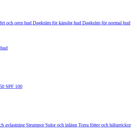
fet och oren hud
Dagkräm för känslig hud
Dagkräm för normal hud
 hud
 50
SPF 100
ch avlastning
Strumpor
Sulor och inlägg
Torra fötter och hälsprickor