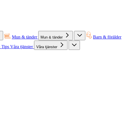
Mun & tänder
Barn & förälder
Mun & tänder
 Tips
Våra tjänster
Våra tjänster