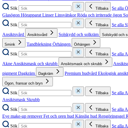
Sök
Se alla 
Tillbaka
Glasögon
Hörapparat
Linser
Linsvätskor
Röda och irriterade ögon
So
Sök
Se alla 
Tillbaka
Ansiktsvård
Solskydd och solkräm
Ansiktsvård
Solskydd och 
Tandblekning
Örhängen
Smink
Örhängen
Sök
Se alla 
Tillbaka
Akne
Ansiktsmask och skrubb
Ansikts
Ansiktsmask och skrubb
pigment
Dagkräm
Premium hudvård
Ekologisk ansik
Dagkräm
Ögon, fransar och bryn
Sök
Se alla 
Tillbaka
Ansiktsmask
Skrubb
Sök
Se alla 
Tillbaka
Eye make-up remover
Fet och oren hud
Känslig hud
Rengöringsgel
R
Sök
Se alla 
Tillbaka