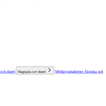
och diarré
Mjölksyrabakterier
Åksjuka och
Magsjuka och diarré