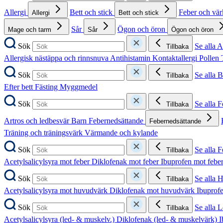
Allergi
Bett och stick
Feber och vä
Allergi
Bett och stick
Sår
Ögon och öron
Mage och tarm
Sår
Ögon och öron
Sök
Se alla A
Tillbaka
Allergisk nästäppa och rinnsnuva
Antihistamin
Kontaktallergi
Pollen
Sök
Se alla B
Tillbaka
Efter bett
Fästing
Myggmedel
Sök
Se alla 
Tillbaka
Artros och ledbesvär
Barn
Febernedsättande
Febernedsättande
Träning och träningsvärk
Värmande och kylande
Sök
Se alla 
Tillbaka
Acetylsalicylsyra mot feber
Diklofenak mot feber
Ibuprofen mot febe
Sök
Se alla 
Tillbaka
Acetylsalicylsyra mot huvudvärk
Diklofenak mot huvudvärk
Ibuprof
Sök
Se alla 
Tillbaka
Acetylsalicylsyra (led- & muskelv.)
Diklofenak (led- & muskelvärk)
I