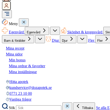
Meny
Egenvård
Skönhet & kroppsvård
Egenvård
Sk
Djur
Fler
Barn & förälder
Djur
Fler
Mina recept
Mina sidor
Min bonus
Mina ordrar & favoriter
Mina inställningar
Hitta apotek
kundservice@dozapotek.se
0771 23 10 00
Vanliga frågor
Sök
Se alla 
Tillbaka