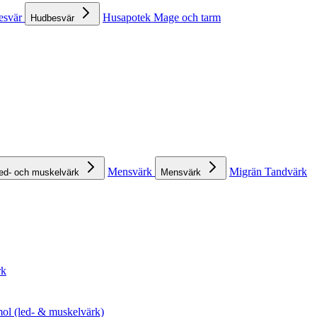
esvär
Husapotek
Mage och tarm
Hudbesvär
Mensvärk
Migrän
Tandvärk
ed- och muskelvärk
Mensvärk
rk
ol (led- & muskelvärk)