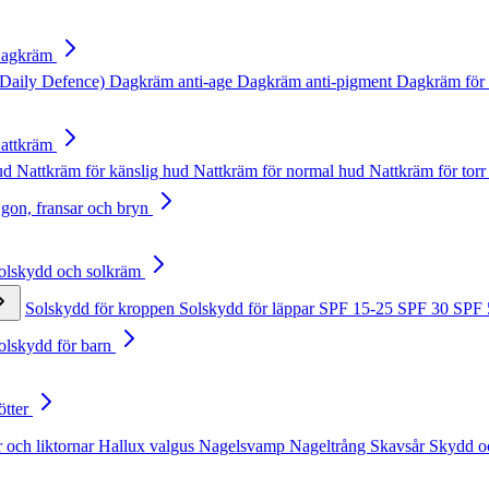
Dagkräm
Daily Defence)
Dagkräm anti-age
Dagkräm anti-pigment
Dagkräm för 
Nattkräm
hud
Nattkräm för känslig hud
Nattkräm för normal hud
Nattkräm för torr
Ögon, fransar och bryn
Solskydd och solkräm
Solskydd för kroppen
Solskydd för läppar
SPF 15-25
SPF 30
SPF
Solskydd för barn
ötter
 och liktornar
Hallux valgus
Nagelsvamp
Nageltrång
Skavsår
Skydd o