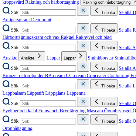
kroppsvård
Rakning och hårborttagning
Rakning och hårborttagning
Sök
Se alla 
Tillbaka
Antiperspirant
Deodorant
Sök
Se alla 
Tillbaka
Hårborttagningskräm och vax
Rakgel
Rakhyvel och blad
Sök
Se alla 
Tillbaka
Ansikte
Läppar
Sminkborstar
Sminktillb
Ansikte
Läppar
Sök
Se alla A
Tillbaka
Bronzer och solpuder
BB-cream
CC-cream
Concealer
Contouring
Fo
Sök
Se alla 
Tillbaka
Läppbalsam
Läppstift
Läppglans
Läppenna
Sök
Se alla 
Tillbaka
Eyeliner och kajal
Frans- och Brynfärgning
Mascara
Ögonbrynsgel
Ö
Sök
Se alla 
Tillbaka
Öronhåltagning