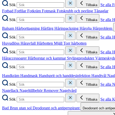
Sök
Se alla F
Tillbaka
Fotbad
Fotfilar
Fotkräm
Fotmask
Fotskrubb och peeling
Tånaglar
Sök
Se alla 
Tillbaka
Balsam
Hårborttagning
Hårfärg
Hårinpackning
Hårolja
Hårproblem
Sök
Se alla 
Tillbaka
Huvudlöss
Håravfall
Hårbotten
Mjäll
Torr hårbotten
Sök
Se alla H
Tillbaka
Håraccessoarer
Hårborstar och kammar
Stylingprodukter
Värmeskyd
Sök
Se alla 
Tillbaka
Handkräm
Handmask
Handsprit och handdesinfektion
Handtvål
Nag
Sök
Se alla 
Tillbaka
Nagellack
Nageltillbehör
Remover
Nagelvård
Sök
Se alla 
Tillbaka
Bad
Brun utan sol
Deodorant och antiperspirant
Deodorant och antipe