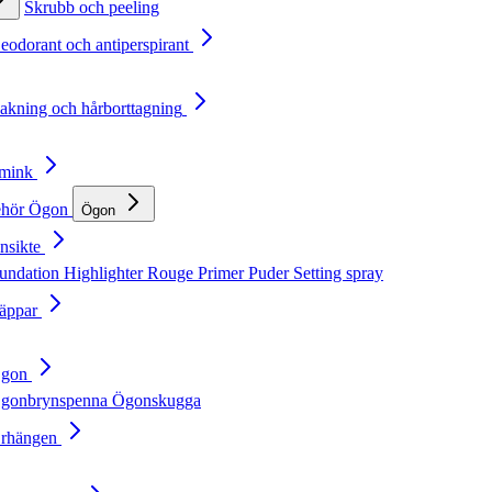
Skrubb och peeling
Deodorant och antiperspirant
Rakning och hårborttagning
Smink
ehör
Ögon
Ögon
nsikte
undation
Highlighter
Rouge
Primer
Puder
Setting spray
Läppar
Ögon
gonbrynspenna
Ögonskugga
Örhängen