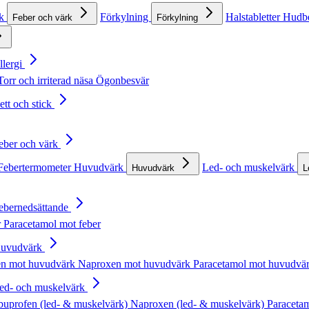
rk
Förkylning
Halstabletter
Hudb
Feber och värk
Förkylning
llergi
Torr och irriterad näsa
Ögonbesvär
ett och stick
Feber och värk
Febertermometer
Huvudvärk
Led- och muskelvärk
Huvudvärk
L
Febernedsättande
r
Paracetamol mot feber
Huvudvärk
en mot huvudvärk
Naproxen mot huvudvärk
Paracetamol mot huvudvä
Led- och muskelvärk
buprofen (led- & muskelvärk)
Naproxen (led- & muskelvärk)
Paracetam