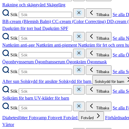
Rakning och skäggvård
Skäggfärg
Sök
Se alla 
Tillbaka
BB-cream (Blemish Balm)
CC-cream (Color Correcting)
DD-cream (
Dagkräm för torr hud
Dagkräm SPF
Sök
Se alla 
Tillbaka
Nattkräm anti-age
Nattkräm anti-pigment
Nattkräm för fet och oren 
Sök
Se alla 
Tillbaka
Ögonbrynsserum
Ögonfransserum
Ögonkräm
Ögonmask
Sök
Se alla 
Tillbaka
After sun
Solskydd för ansikte
Solskydd för barn
Solskydd för barn
Sök
Se alla 
Tillbaka
Solkräm för barn
UV-kläder för barn
Sök
Se alla F
Tillbaka
Diabetesfötter
Fotsvamp
Fotsvett
Fotvård
Förhårdnader
Fotvård
Vårtor