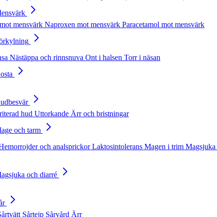
Mensvärk
 mot mensvärk
Naproxen mot mensvärk
Paracetamol mot mensvärk
Förkylning
nsa
Nästäppa och rinnsnuva
Ont i halsen
Torr i näsan
Hosta
Hudbesvär
rriterad hud
Uttorkande
Ärr och bristningar
Mage och tarm
Hemorrojder och analsprickor
Laktosintolerans
Magen i trim
Magsjuka 
Magsjuka och diarré
år
Sårtvätt
Sårtejp
Sårvård
Ärr