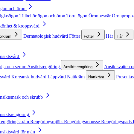
Ögon och öron
lglasögon
Tillbehör ögon och öron
Torra ögon
Öronbesvär
Öronpropp
Skönhet & kroppsvård
Dermatologisk hudvård
Fötter
Hår
solkräm
Fötter
Hår
Ansiktsvård
olja och serum
Ansiktsrengöring
Ansiktsvatten o
Ansiktsrengöring
tsvård
Koreansk hudvård
Läppvård
Nattkräm
Presentas
Nattkräm
Ansiktsmask och skrubb
Ansiktsrengöring
engöringskräm
Rengöringsmjölk
Rengöringsmousse
Rengöringspads
Ansiktsvård för män