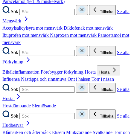
Paracetamol (led- & muskelvärk)
Sök
Se alla
Tillbaka
Mensvärk
Acetylsalicylsyra mot mensvärk
Diklofenak mot mensvärk
Ibuprofen mot mensvärk
Naproxen mot mensvärk
Paracetamol mot
mensvärk
Sök
Se alla
Tillbaka
Förkylning
Bihåleinflammation
Förebygger förkylning
Hosta
Hosta
Influensa
Nästäppa och rinnsnuva
Ont i halsen
Torr i näsan
Sök
Se alla
Tillbaka
Hosta
Hostdämpande
Slemlösande
Sök
Se alla
Tillbaka
Hudbesvär
Blåmärken och åderbråck
Eksem
Mjukgörande
Svalkande
Torr och