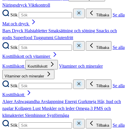
Näringsdryck
Viktkontroll
Sök
Se alla
Tillbaka
Mat och dryck
Bars
Dryck
Halstabletter
Smaksättning och sötning
Snacks och
godis
Superfood
Tuggummi
Glutenfritt
Sök
Se alla
Tillbaka
Kosttillskott och vitaminer
Kosttillskott
Vitaminer och mineraler
Kosttillskott
Vitaminer och mineraler
Sök
Se alla
Tillbaka
Kosttillskott
Alger
Ashwagandha
Avslappning
Energi
Gurkmeja
Hår, hud och
naglar
Kollagen
Lust
Muskler och leder
Omega-3
PMS och
klimakteriet
Slemhinnor
Synförmåga
Sök
Se alla
Tillbaka