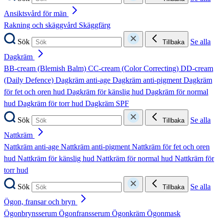
Ansiktsvård för män
Rakning och skäggvård
Skäggfärg
Sök
Se alla
Tillbaka
Dagkräm
BB-cream (Blemish Balm)
CC-cream (Color Correcting)
DD-cream
(Daily Defence)
Dagkräm anti-age
Dagkräm anti-pigment
Dagkräm
för fet och oren hud
Dagkräm för känslig hud
Dagkräm för normal
hud
Dagkräm för torr hud
Dagkräm SPF
Sök
Se alla
Tillbaka
Nattkräm
Nattkräm anti-age
Nattkräm anti-pigment
Nattkräm för fet och oren
hud
Nattkräm för känslig hud
Nattkräm för normal hud
Nattkräm för
torr hud
Sök
Se alla
Tillbaka
Ögon, fransar och bryn
Ögonbrynsserum
Ögonfransserum
Ögonkräm
Ögonmask