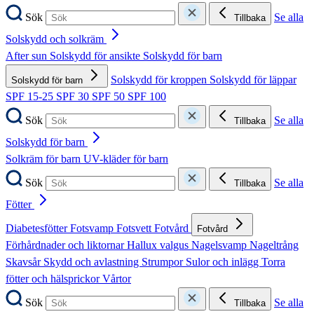
Sök
Se alla
Tillbaka
Solskydd och solkräm
After sun
Solskydd för ansikte
Solskydd för barn
Solskydd för kroppen
Solskydd för läppar
Solskydd för barn
SPF 15-25
SPF 30
SPF 50
SPF 100
Sök
Se alla
Tillbaka
Solskydd för barn
Solkräm för barn
UV-kläder för barn
Sök
Se alla
Tillbaka
Fötter
Diabetesfötter
Fotsvamp
Fotsvett
Fotvård
Fotvård
Förhårdnader och liktornar
Hallux valgus
Nagelsvamp
Nageltrång
Skavsår
Skydd och avlastning
Strumpor
Sulor och inlägg
Torra
fötter och hälsprickor
Vårtor
Sök
Se alla
Tillbaka