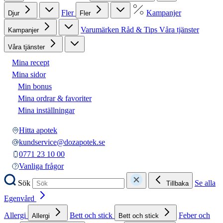
Fler
Kampanjer
Djur
Fler
Varumärken
Råd & Tips
Våra tjänster
Kampanjer
Våra tjänster
Mina recept
Mina sidor
Min bonus
Mina ordrar & favoriter
Mina inställningar
Hitta apotek
kundservice@dozapotek.se
0771 23 10 00
Vanliga frågor
Sök
Se alla
Tillbaka
Egenvård
Allergi
Bett och stick
Feber och
Allergi
Bett och stick