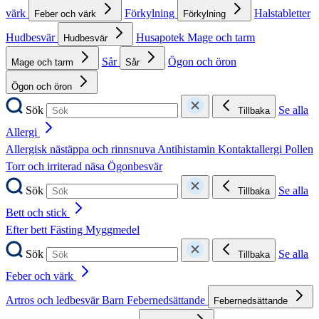
värk
Förkylning
Halstabletter
Feber och värk
Förkylning
Hudbesvär
Husapotek
Mage och tarm
Hudbesvär
Sår
Ögon och öron
Mage och tarm
Sår
Ögon och öron
Sök
Se alla
Tillbaka
Allergi
Allergisk nästäppa och rinnsnuva
Antihistamin
Kontaktallergi
Pollen
Torr och irriterad näsa
Ögonbesvär
Sök
Se alla
Tillbaka
Bett och stick
Efter bett
Fästing
Myggmedel
Sök
Se alla
Tillbaka
Feber och värk
Artros och ledbesvär
Barn
Febernedsättande
Febernedsättande