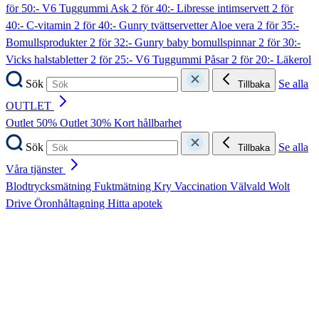
för 50:- V6 Tuggummi Ask
2 för 40:- Libresse intimservett
2 för
40:- C-vitamin
2 för 40:- Gunry tvättservetter Aloe vera
2 för 35:-
Bomullsprodukter
2 för 32:- Gunry baby bomullspinnar
2 för 30:-
Vicks halstabletter
2 för 25:- V6 Tuggummi Påsar
2 för 20:- Läkerol
Sök
Se alla
Tillbaka
OUTLET
Outlet 50%
Outlet 30%
Kort hållbarhet
Sök
Se alla
Tillbaka
Våra tjänster
Blodtrycksmätning
Fuktmätning
Kry
Vaccination
Välvald
Wolt
Drive
Öronhåltagning
Hitta apotek