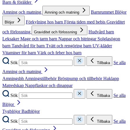
Barn & förälder
Amning och matning
Barnrummet
Blöjor
Amning och matning
Förkylning hos barn
Första tiden med bebis
Graviditet
Blöjor
och förlossning
Hudvård barn
Graviditet och förlossning
Leksaker
Mage och tarm barn
Nappar och bitringar
Solglasögon
barn
Tandvård för barn
Tvätt och rengöring barn
UV-kläder
Vitaminer för barn
Värk och feber hos barn
Sök
Se alla
Tillbaka
Amning och matning
Amningsbh
Amningstillbehör
Bröstpump och tillbehör
Haklapp
Matredskap
Nappflaskor och dinappar
Sök
Se alla
Tillbaka
Blöjor
Tygblöjor
Badblöjor
Sök
Se alla
Tillbaka