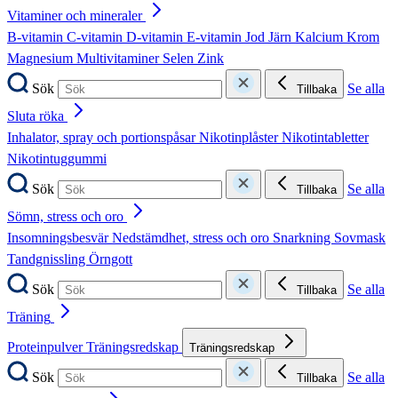
Vitaminer och mineraler
B-vitamin
C-vitamin
D-vitamin
E-vitamin
Jod
Järn
Kalcium
Krom
Magnesium
Multivitaminer
Selen
Zink
Sök
Se alla
Tillbaka
Sluta röka
Inhalator, spray och portionspåsar
Nikotinplåster
Nikotintabletter
Nikotintuggummi
Sök
Se alla
Tillbaka
Sömn, stress och oro
Insomningsbesvär
Nedstämdhet, stress och oro
Snarkning
Sovmask
Tandgnissling
Örngott
Sök
Se alla
Tillbaka
Träning
Proteinpulver
Träningsredskap
Träningsredskap
Sök
Se alla
Tillbaka