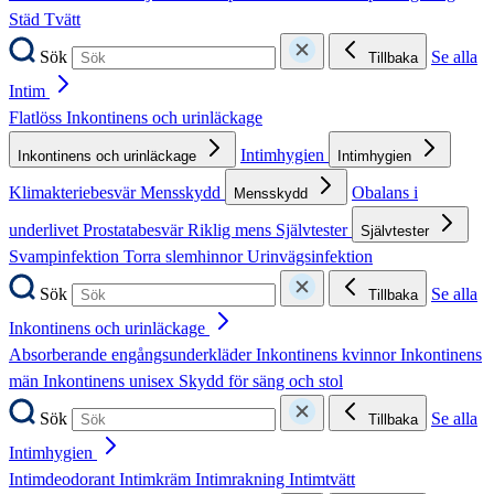
Städ
Tvätt
Sök
Se alla
Tillbaka
Intim
Flatlöss
Inkontinens och urinläckage
Intimhygien
Inkontinens och urinläckage
Intimhygien
Klimakteriebesvär
Mensskydd
Obalans i
Mensskydd
underlivet
Prostatabesvär
Riklig mens
Självtester
Självtester
Svampinfektion
Torra slemhinnor
Urinvägsinfektion
Sök
Se alla
Tillbaka
Inkontinens och urinläckage
Absorberande engångsunderkläder
Inkontinens kvinnor
Inkontinens
män
Inkontinens unisex
Skydd för säng och stol
Sök
Se alla
Tillbaka
Intimhygien
Intimdeodorant
Intimkräm
Intimrakning
Intimtvätt