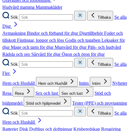
Graviditet och förlossning
Hudvård mamma
Mammakläder
Sök
Se alla
Tillbaka
Djur
Avmaskning
Bindor och förband för djur
Djurtillbehör
Foder och
tillskott
Fästingar, loppor och löss
Godis och tuggben
Leksaker för
djur
Mage och tarm för djur
Munvård för djur
Päls- och hudvård
Rädsla och oro
Sårvård för djur
Ögon och öron för djur
Sök
Se alla
Tillbaka
Fler
Hem och Hushåll
Intim
Nyheter
Hem och Hushåll
Intim
Resa
Sex och lust
Stöd och
Resa
Sex och lust
hjälpmedel
Tester (PPE) och provtagning
Stöd och hjälpmedel
Sök
Se alla
Tillbaka
Hem och Hushåll
Batterier
Disk
Doftljus och doftpinnar
Krisberedskap
Rengöring