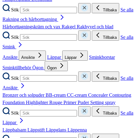
Sök
Se alla
Tillbaka
Rakning och hårborttagning
Hårborttagningskräm och vax
Rakgel
Rakhyvel och blad
Sök
Se alla
Tillbaka
Smink
Ansikte
Läppar
Sminkborstar
Ansikte
Läppar
Sminktillbehör
Ögon
Ögon
Sök
Se alla
Tillbaka
Ansikte
Bronzer och solpuder
BB-cream
CC-cream
Concealer
Contouring
Foundation
Highlighter
Rouge
Primer
Puder
Setting spray
Sök
Se alla
Tillbaka
Läppar
Läppbalsam
Läppstift
Läppglans
Läppenna