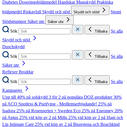
Diabetes
Doseringshjälpmedel
Handskar
Munskydd
Praktiska
hjälpmedel
Riskavfall
Skydd och stöd
Stomi
Skydd och stöd
Stödstrumpor
Säker ute
Säker ute
Sök
Se alla
Tillbaka
Skydd och stöd
Duschskydd
Sök
Se alla
Tillbaka
Säker ute
Reflexer
Broddar
Sök
Se alla
Tillbaka
Kampanjer
Upp till 40% på solskydd
3 för 2 på populära DOZ-produkter
30%
på ACO Spotless & Purifying - Medlemserbjudande!
25% på
Isadora
25% på Rosenserien + Sweden Eco
25% på Eneomey
20%
på Aptus
25% vid köp av 2 på Millu
25% vid köp av 2 på Hagi och
Lip Intimate Care
25% vid köp av 2 på Bioregena och Beachkind