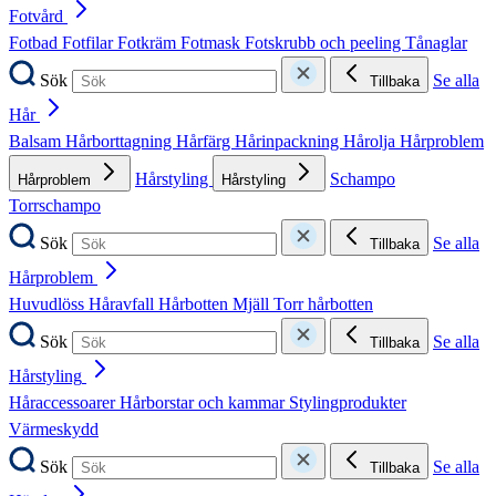
Fotvård
Fotbad
Fotfilar
Fotkräm
Fotmask
Fotskrubb och peeling
Tånaglar
Sök
Se alla
Tillbaka
Hår
Balsam
Hårborttagning
Hårfärg
Hårinpackning
Hårolja
Hårproblem
Hårstyling
Schampo
Hårproblem
Hårstyling
Torrschampo
Sök
Se alla
Tillbaka
Hårproblem
Huvudlöss
Håravfall
Hårbotten
Mjäll
Torr hårbotten
Sök
Se alla
Tillbaka
Hårstyling
Håraccessoarer
Hårborstar och kammar
Stylingprodukter
Värmeskydd
Sök
Se alla
Tillbaka