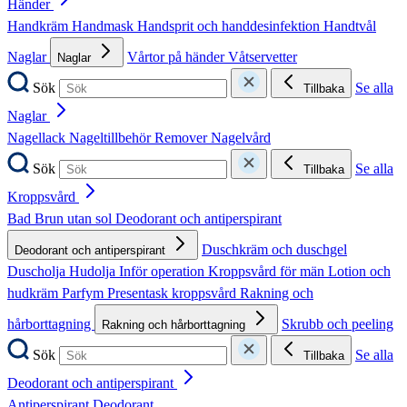
Händer
Handkräm
Handmask
Handsprit och handdesinfektion
Handtvål
Naglar
Vårtor på händer
Våtservetter
Naglar
Sök
Se alla
Tillbaka
Naglar
Nagellack
Nageltillbehör
Remover
Nagelvård
Sök
Se alla
Tillbaka
Kroppsvård
Bad
Brun utan sol
Deodorant och antiperspirant
Duschkräm och duschgel
Deodorant och antiperspirant
Duscholja
Hudolja
Inför operation
Kroppsvård för män
Lotion och
hudkräm
Parfym
Presentask kroppsvård
Rakning och
hårborttagning
Skrubb och peeling
Rakning och hårborttagning
Sök
Se alla
Tillbaka
Deodorant och antiperspirant
Antiperspirant
Deodorant