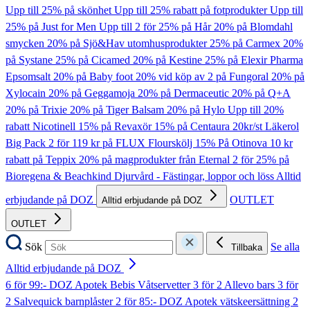
Upp till 25% på skönhet
Upp till 25% rabatt på fotprodukter
Upp till
25% på Just for Men
Upp till 2 för 25% på Hår
20% på Blomdahl
smycken
20% på Sjö&Hav utomhusprodukter
25% på Carmex
20%
på Systane
25% på Cicamed
20% på Kestine
25% på Elexir Pharma
Epsomsalt
20% på Baby foot
20% vid köp av 2 på Fungoral
20% på
Xylocain
20% på Geggamoja
20% på Dermaceutic
20% på Q+A
20% på Trixie
20% på Tiger Balsam
20% på Hylo
Upp till 20%
rabatt Nicotinell
15% på Revaxör
15% på Centaura
20kr/st Läkerol
Big Pack
2 för 119 kr på FLUX Flourskölj
15% På Otinova
10 kr
rabatt på Teppix
20% på magprodukter från Eternal
2 för 25% på
Bioregena & Beachkind
Djurvård - Fästingar, loppor och löss
Alltid
erbjudande på DOZ
OUTLET
Alltid erbjudande på DOZ
OUTLET
Sök
Se alla
Tillbaka
Alltid erbjudande på DOZ
6 för 99:- DOZ Apotek Bebis Våtservetter
3 för 2 Allevo bars
3 för
2 Salvequick barnplåster
2 för 85:- DOZ Apotek vätskeersättning
2