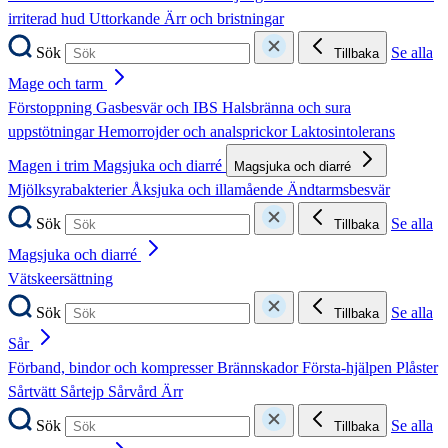
irriterad hud
Uttorkande
Ärr och bristningar
Sök
Se alla
Tillbaka
Mage och tarm
Förstoppning
Gasbesvär och IBS
Halsbränna och sura
uppstötningar
Hemorrojder och analsprickor
Laktosintolerans
Magen i trim
Magsjuka och diarré
Magsjuka och diarré
Mjölksyrabakterier
Åksjuka och illamående
Ändtarmsbesvär
Sök
Se alla
Tillbaka
Magsjuka och diarré
Vätskeersättning
Sök
Se alla
Tillbaka
Sår
Förband, bindor och kompresser
Brännskador
Första-hjälpen
Plåster
Sårtvätt
Sårtejp
Sårvård
Ärr
Sök
Se alla
Tillbaka