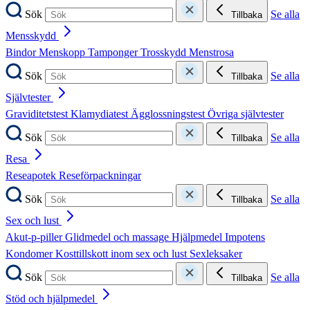
Sök
Se alla
Tillbaka
Mensskydd
Bindor
Menskopp
Tamponger
Trosskydd
Menstrosa
Sök
Se alla
Tillbaka
Självtester
Graviditetstest
Klamydiatest
Ägglossningstest
Övriga självtester
Sök
Se alla
Tillbaka
Resa
Reseapotek
Reseförpackningar
Sök
Se alla
Tillbaka
Sex och lust
Akut-p-piller
Glidmedel och massage
Hjälpmedel
Impotens
Kondomer
Kosttillskott inom sex och lust
Sexleksaker
Sök
Se alla
Tillbaka
Stöd och hjälpmedel