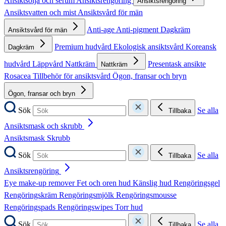
Ansiktsolja och serum
Ansiktsrengöring
Ansiktsrengöring
Ansiktsvatten och mist
Ansiktsvård för män
Anti-age
Anti-pigment
Dagkräm
Ansiktsvård för män
Premium hudvård
Ekologisk ansiktsvård
Koreansk
Dagkräm
hudvård
Läppvård
Nattkräm
Presentask ansikte
Nattkräm
Rosacea
Tillbehör för ansiktsvård
Ögon, fransar och bryn
Ögon, fransar och bryn
Sök
Se alla
Tillbaka
Ansiktsmask och skrubb
Ansiktsmask
Skrubb
Sök
Se alla
Tillbaka
Ansiktsrengöring
Eye make-up remover
Fet och oren hud
Känslig hud
Rengöringsgel
Rengöringskräm
Rengöringsmjölk
Rengöringsmousse
Rengöringspads
Rengöringswipes
Torr hud
Sök
Se alla
Tillbaka