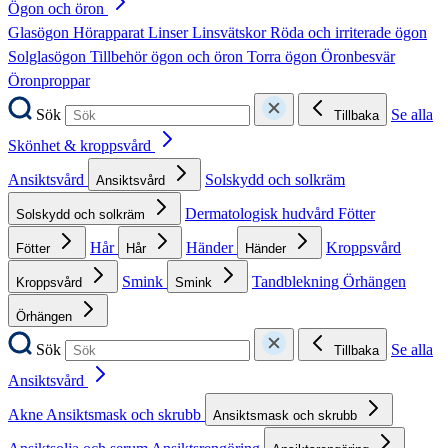
Ögon och öron
Glasögon
Hörapparat
Linser
Linsvätskor
Röda och irriterade ögon
Solglasögon
Tillbehör ögon och öron
Torra ögon
Öronbesvär
Öronproppar
Sök
Se alla
Tillbaka
Skönhet & kroppsvård
Ansiktsvård
Solskydd och solkräm
Ansiktsvård
Dermatologisk hudvård
Fötter
Solskydd och solkräm
Hår
Händer
Kroppsvård
Fötter
Hår
Händer
Smink
Tandblekning
Örhängen
Kroppsvård
Smink
Örhängen
Sök
Se alla
Tillbaka
Ansiktsvård
Akne
Ansiktsmask och skrubb
Ansiktsmask och skrubb