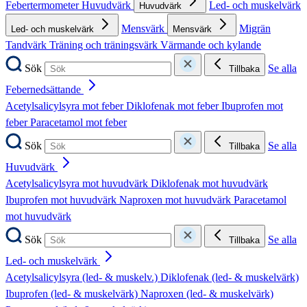
Febertermometer
Huvudvärk
Led- och muskelvärk
Huvudvärk
Mensvärk
Migrän
Led- och muskelvärk
Mensvärk
Tandvärk
Träning och träningsvärk
Värmande och kylande
Sök
Se alla
Tillbaka
Febernedsättande
Acetylsalicylsyra mot feber
Diklofenak mot feber
Ibuprofen mot
feber
Paracetamol mot feber
Sök
Se alla
Tillbaka
Huvudvärk
Acetylsalicylsyra mot huvudvärk
Diklofenak mot huvudvärk
Ibuprofen mot huvudvärk
Naproxen mot huvudvärk
Paracetamol
mot huvudvärk
Sök
Se alla
Tillbaka
Led- och muskelvärk
Acetylsalicylsyra (led- & muskelv.)
Diklofenak (led- & muskelvärk)
Ibuprofen (led- & muskelvärk)
Naproxen (led- & muskelvärk)