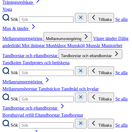
Träningsredskap
Yoga
Sök
Se alla
Tillbaka
Mun & tänder
Mellanrumsrengöring
Vitare tänder
Dålig
Mellanrumsrengöring
andedräkt
Mot ilningar
Munblåsor
Munskölj
Munsår
Muntorrhet
Tandborstar och eltandborstar
Tandborstar och eltandborstar
Tandkräm
Tandprotes och bettskena
Sök
Se alla
Tillbaka
Mellanrumsrengöring
Mellanrumsborstar
Tandstickor
Tandtråd och byglar
Sök
Se alla
Tillbaka
Tandborstar och eltandborstar
Borsthuvud refill
Eltandborstar
Tandborstar
Sök
Se alla
Tillbaka