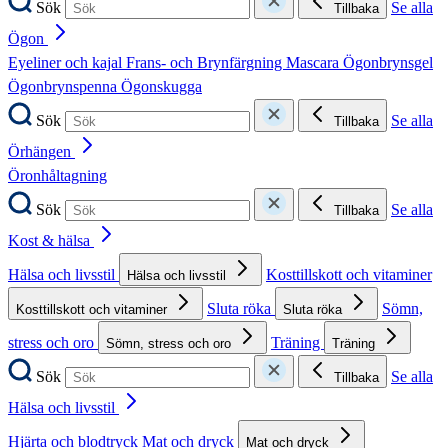
Sök
Se alla
Tillbaka
Ögon
Eyeliner och kajal
Frans- och Brynfärgning
Mascara
Ögonbrynsgel
Ögonbrynspenna
Ögonskugga
Sök
Se alla
Tillbaka
Örhängen
Öronhåltagning
Sök
Se alla
Tillbaka
Kost & hälsa
Hälsa och livsstil
Kosttillskott och vitaminer
Hälsa och livsstil
Sluta röka
Sömn,
Kosttillskott och vitaminer
Sluta röka
stress och oro
Träning
Sömn, stress och oro
Träning
Sök
Se alla
Tillbaka
Hälsa och livsstil
Hjärta och blodtryck
Mat och dryck
Mat och dryck