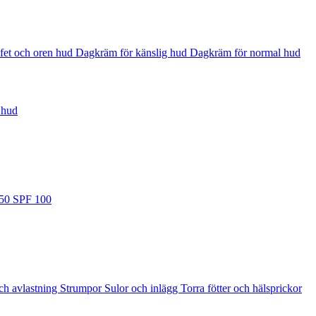
fet och oren hud
Dagkräm för känslig hud
Dagkräm för normal hud
 hud
 50
SPF 100
ch avlastning
Strumpor
Sulor och inlägg
Torra fötter och hälsprickor