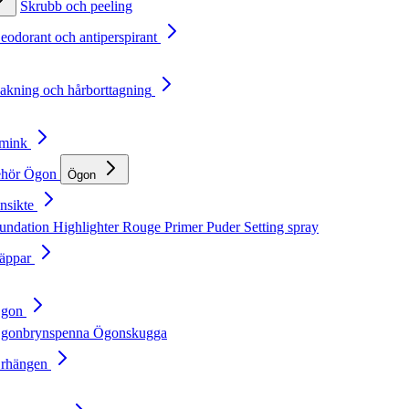
Skrubb och peeling
Deodorant och antiperspirant
Rakning och hårborttagning
Smink
ehör
Ögon
Ögon
nsikte
undation
Highlighter
Rouge
Primer
Puder
Setting spray
Läppar
Ögon
gonbrynspenna
Ögonskugga
Örhängen