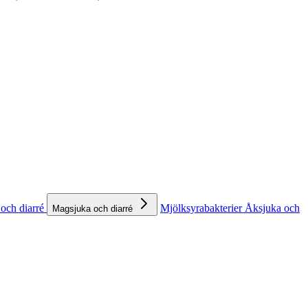
och diarré
Mjölksyrabakterier
Åksjuka och
Magsjuka och diarré