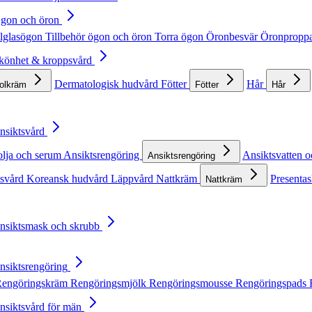
Ögon och öron
lglasögon
Tillbehör ögon och öron
Torra ögon
Öronbesvär
Öronpropp
Skönhet & kroppsvård
Dermatologisk hudvård
Fötter
Hår
solkräm
Fötter
Hår
Ansiktsvård
olja och serum
Ansiktsrengöring
Ansiktsvatten o
Ansiktsrengöring
tsvård
Koreansk hudvård
Läppvård
Nattkräm
Presentas
Nattkräm
Ansiktsmask och skrubb
Ansiktsrengöring
engöringskräm
Rengöringsmjölk
Rengöringsmousse
Rengöringspads
Ansiktsvård för män