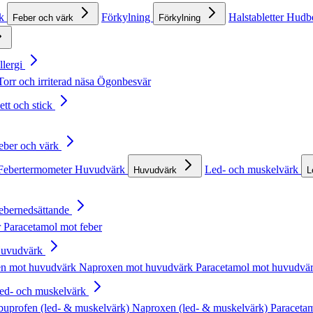
rk
Förkylning
Halstabletter
Hudb
Feber och värk
Förkylning
llergi
Torr och irriterad näsa
Ögonbesvär
ett och stick
Feber och värk
Febertermometer
Huvudvärk
Led- och muskelvärk
Huvudvärk
L
Febernedsättande
r
Paracetamol mot feber
Huvudvärk
en mot huvudvärk
Naproxen mot huvudvärk
Paracetamol mot huvudvä
Led- och muskelvärk
buprofen (led- & muskelvärk)
Naproxen (led- & muskelvärk)
Paracetam