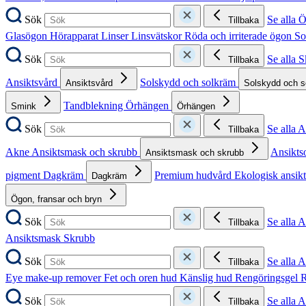
Sök
Se alla 
Tillbaka
Glasögon
Hörapparat
Linser
Linsvätskor
Röda och irriterade ögon
So
Sök
Se alla 
Tillbaka
Ansiktsvård
Solskydd och solkräm
Ansiktsvård
Solskydd och 
Tandblekning
Örhängen
Smink
Örhängen
Sök
Se alla 
Tillbaka
Akne
Ansiktsmask och skrubb
Ansikts
Ansiktsmask och skrubb
pigment
Dagkräm
Premium hudvård
Ekologisk ansik
Dagkräm
Ögon, fransar och bryn
Sök
Se alla 
Tillbaka
Ansiktsmask
Skrubb
Sök
Se alla 
Tillbaka
Eye make-up remover
Fet och oren hud
Känslig hud
Rengöringsgel
R
Sök
Se alla 
Tillbaka