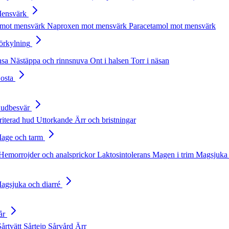
Mensvärk
 mot mensvärk
Naproxen mot mensvärk
Paracetamol mot mensvärk
Förkylning
nsa
Nästäppa och rinnsnuva
Ont i halsen
Torr i näsan
Hosta
Hudbesvär
rriterad hud
Uttorkande
Ärr och bristningar
Mage och tarm
Hemorrojder och analsprickor
Laktosintolerans
Magen i trim
Magsjuka 
Magsjuka och diarré
år
Sårtvätt
Sårtejp
Sårvård
Ärr