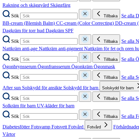
Rakning och skäggvård
Skäggfärg
Sök
Se alla 
Tillbaka
BB-cream (Blemish Balm)
CC-cream (Color Correcting)
DD-cream (
Dagkräm för torr hud
Dagkräm SPF
Sök
Se alla 
Tillbaka
Nattkräm anti-age
Nattkräm anti-pigment
Nattkräm för fet och oren 
Sök
Se alla 
Tillbaka
Ögonbrynsserum
Ögonfransserum
Ögonkräm
Ögonmask
Sök
Se alla 
Tillbaka
After sun
Solskydd för ansikte
Solskydd för barn
Solskydd för barn
Sök
Se alla 
Tillbaka
Solkräm för barn
UV-kläder för barn
Sök
Se alla F
Tillbaka
Diabetesfötter
Fotsvamp
Fotsvett
Fotvård
Förhårdnader
Fotvård
Vårtor