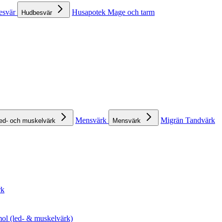
esvär
Husapotek
Mage och tarm
Hudbesvär
Mensvärk
Migrän
Tandvärk
ed- och muskelvärk
Mensvärk
rk
ol (led- & muskelvärk)