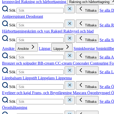
kroppsvård
Rakning och hårborttagning
Rakning och hårborttagning
Sök
Se alla 
Tillbaka
Antiperspirant
Deodorant
Sök
Se alla 
Tillbaka
Hårborttagningskräm och vax
Rakgel
Rakhyvel och blad
Sök
Se alla 
Tillbaka
Ansikte
Läppar
Sminkborstar
Sminktillb
Ansikte
Läppar
Sök
Se alla A
Tillbaka
Bronzer och solpuder
BB-cream
CC-cream
Concealer
Contouring
Fo
Sök
Se alla 
Tillbaka
Läppbalsam
Läppstift
Läppglans
Läppenna
Sök
Se alla 
Tillbaka
Eyeliner och kajal
Frans- och Brynfärgning
Mascara
Ögonbrynsgel
Ö
Sök
Se alla 
Tillbaka
Öronhåltagning