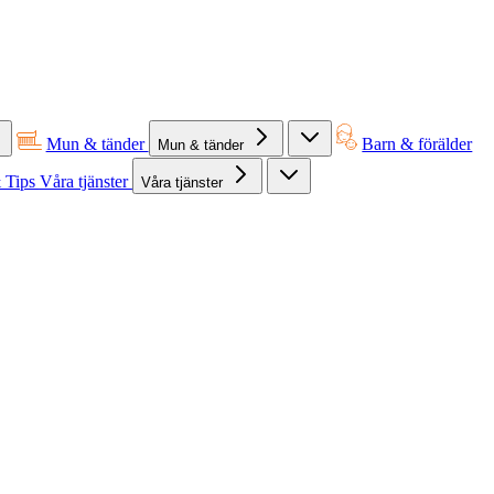
Mun & tänder
Barn & förälder
Mun & tänder
 Tips
Våra tjänster
Våra tjänster