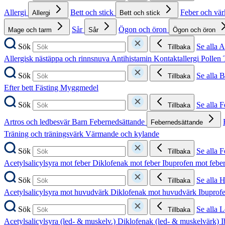
Allergi
Bett och stick
Feber och vä
Allergi
Bett och stick
Sår
Ögon och öron
Mage och tarm
Sår
Ögon och öron
Sök
Se alla A
Tillbaka
Allergisk nästäppa och rinnsnuva
Antihistamin
Kontaktallergi
Pollen
Sök
Se alla B
Tillbaka
Efter bett
Fästing
Myggmedel
Sök
Se alla 
Tillbaka
Artros och ledbesvär
Barn
Febernedsättande
Febernedsättande
Träning och träningsvärk
Värmande och kylande
Sök
Se alla 
Tillbaka
Acetylsalicylsyra mot feber
Diklofenak mot feber
Ibuprofen mot febe
Sök
Se alla 
Tillbaka
Acetylsalicylsyra mot huvudvärk
Diklofenak mot huvudvärk
Ibuprof
Sök
Se alla 
Tillbaka
Acetylsalicylsyra (led- & muskelv.)
Diklofenak (led- & muskelvärk)
I