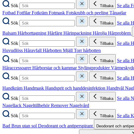
Sök
Se alla F
Tillbaka
Fotbad
Fotfilar
Fotkräm
Fotmask
Fotskrubb och peeling
Tånaglar
Sök
Se alla 
Tillbaka
Balsam
Hårborttagning
Hårfärg
Hårinpackning
Hårolja
Hårproblem
Sök
Se alla 
Tillbaka
Huvudlöss
Håravfall
Hårbotten
Mjäll
Torr hårbotten
Sök
Se alla H
Tillbaka
Håraccessoarer
Hårborstar och kammar
Stylingprodukter
Värmeskyd
Sök
Se alla 
Tillbaka
Handkräm
Handmask
Handsprit och handdesinfektion
Handtvål
Nag
Sök
Se alla 
Tillbaka
Nagellack
Nageltillbehör
Remover
Nagelvård
Sök
Se alla 
Tillbaka
Bad
Brun utan sol
Deodorant och antiperspirant
Deodorant och antipe