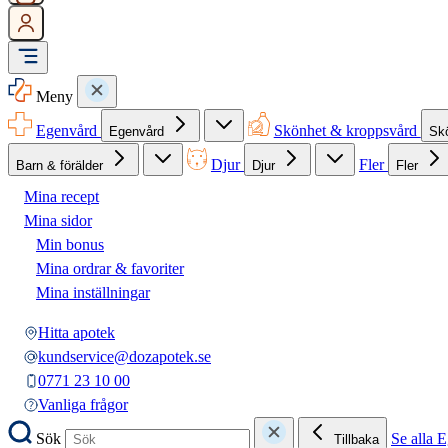
Meny
Egenvård
Skönhet & kroppsvård
Egenvård
Sk
Djur
Fler
Barn & förälder
Djur
Fler
Mina recept
Mina sidor
Min bonus
Mina ordrar & favoriter
Mina inställningar
Hitta apotek
kundservice@dozapotek.se
0771 23 10 00
Vanliga frågor
Sök
Se alla 
Tillbaka