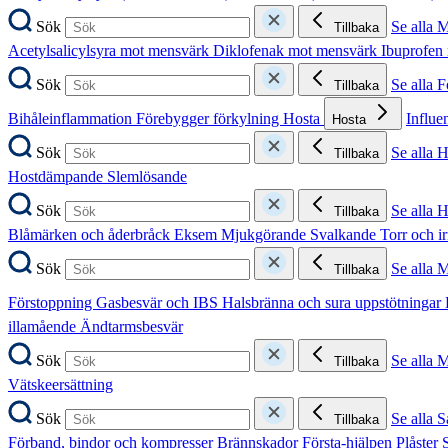
Sök
Se alla 
Tillbaka
Acetylsalicylsyra mot mensvärk
Diklofenak mot mensvärk
Ibuprofen
Sök
Se alla 
Tillbaka
Bihåleinflammation
Förebygger förkylning
Hosta
Influe
Hosta
Sök
Se alla 
Tillbaka
Hostdämpande
Slemlösande
Sök
Se alla 
Tillbaka
Blåmärken och åderbråck
Eksem
Mjukgörande
Svalkande
Torr och i
Sök
Se alla 
Tillbaka
Förstoppning
Gasbesvär och IBS
Halsbränna och sura uppstötningar
illamående
Ändtarmsbesvär
Sök
Se alla 
Tillbaka
Vätskeersättning
Sök
Se alla S
Tillbaka
Förband, bindor och kompresser
Brännskador
Första-hjälpen
Plåster