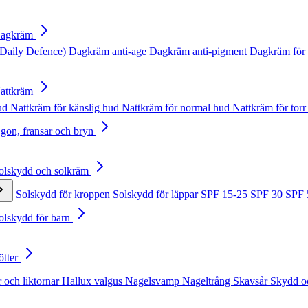
Dagkräm
Daily Defence)
Dagkräm anti-age
Dagkräm anti-pigment
Dagkräm för 
Nattkräm
hud
Nattkräm för känslig hud
Nattkräm för normal hud
Nattkräm för torr
Ögon, fransar och bryn
Solskydd och solkräm
Solskydd för kroppen
Solskydd för läppar
SPF 15-25
SPF 30
SPF
Solskydd för barn
ötter
 och liktornar
Hallux valgus
Nagelsvamp
Nageltrång
Skavsår
Skydd o