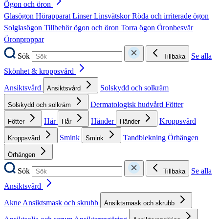
Ögon och öron
Glasögon
Hörapparat
Linser
Linsvätskor
Röda och irriterade ögon
Solglasögon
Tillbehör ögon och öron
Torra ögon
Öronbesvär
Öronproppar
Sök
Se alla
Tillbaka
Skönhet & kroppsvård
Ansiktsvård
Solskydd och solkräm
Ansiktsvård
Dermatologisk hudvård
Fötter
Solskydd och solkräm
Hår
Händer
Kroppsvård
Fötter
Hår
Händer
Smink
Tandblekning
Örhängen
Kroppsvård
Smink
Örhängen
Sök
Se alla
Tillbaka
Ansiktsvård
Akne
Ansiktsmask och skrubb
Ansiktsmask och skrubb