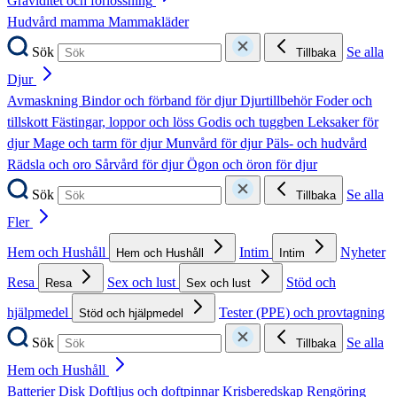
Graviditet och förlossning
Hudvård mamma
Mammakläder
Sök
Se alla
Tillbaka
Djur
Avmaskning
Bindor och förband för djur
Djurtillbehör
Foder och
tillskott
Fästingar, loppor och löss
Godis och tuggben
Leksaker för
djur
Mage och tarm för djur
Munvård för djur
Päls- och hudvård
Rädsla och oro
Sårvård för djur
Ögon och öron för djur
Sök
Se alla
Tillbaka
Fler
Hem och Hushåll
Intim
Nyheter
Hem och Hushåll
Intim
Resa
Sex och lust
Stöd och
Resa
Sex och lust
hjälpmedel
Tester (PPE) och provtagning
Stöd och hjälpmedel
Sök
Se alla
Tillbaka
Hem och Hushåll
Batterier
Disk
Doftljus och doftpinnar
Krisberedskap
Rengöring