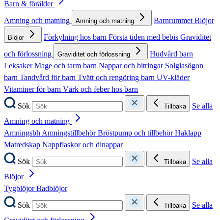
Barn & förälder
Amning och matning
Barnrummet
Blöjor
Amning och matning
Förkylning hos barn
Första tiden med bebis
Graviditet
Blöjor
och förlossning
Hudvård barn
Graviditet och förlossning
Leksaker
Mage och tarm barn
Nappar och bitringar
Solglasögon
barn
Tandvård för barn
Tvätt och rengöring barn
UV-kläder
Vitaminer för barn
Värk och feber hos barn
Sök
Se alla
Tillbaka
Amning och matning
Amningsbh
Amningstillbehör
Bröstpump och tillbehör
Haklapp
Matredskap
Nappflaskor och dinappar
Sök
Se alla
Tillbaka
Blöjor
Tygblöjor
Badblöjor
Sök
Se alla
Tillbaka