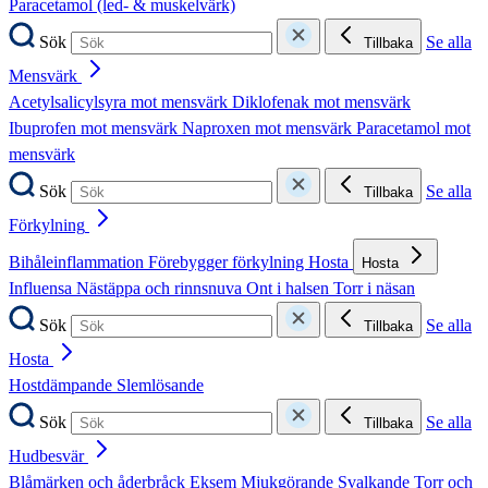
Paracetamol (led- & muskelvärk)
Sök
Se alla
Tillbaka
Mensvärk
Acetylsalicylsyra mot mensvärk
Diklofenak mot mensvärk
Ibuprofen mot mensvärk
Naproxen mot mensvärk
Paracetamol mot
mensvärk
Sök
Se alla
Tillbaka
Förkylning
Bihåleinflammation
Förebygger förkylning
Hosta
Hosta
Influensa
Nästäppa och rinnsnuva
Ont i halsen
Torr i näsan
Sök
Se alla
Tillbaka
Hosta
Hostdämpande
Slemlösande
Sök
Se alla
Tillbaka
Hudbesvär
Blåmärken och åderbråck
Eksem
Mjukgörande
Svalkande
Torr och