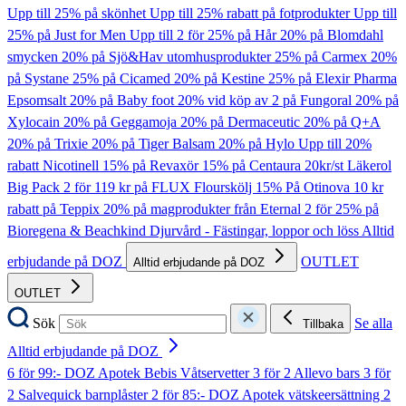
Upp till 25% på skönhet
Upp till 25% rabatt på fotprodukter
Upp till
25% på Just for Men
Upp till 2 för 25% på Hår
20% på Blomdahl
smycken
20% på Sjö&Hav utomhusprodukter
25% på Carmex
20%
på Systane
25% på Cicamed
20% på Kestine
25% på Elexir Pharma
Epsomsalt
20% på Baby foot
20% vid köp av 2 på Fungoral
20% på
Xylocain
20% på Geggamoja
20% på Dermaceutic
20% på Q+A
20% på Trixie
20% på Tiger Balsam
20% på Hylo
Upp till 20%
rabatt Nicotinell
15% på Revaxör
15% på Centaura
20kr/st Läkerol
Big Pack
2 för 119 kr på FLUX Flourskölj
15% På Otinova
10 kr
rabatt på Teppix
20% på magprodukter från Eternal
2 för 25% på
Bioregena & Beachkind
Djurvård - Fästingar, loppor och löss
Alltid
erbjudande på DOZ
OUTLET
Alltid erbjudande på DOZ
OUTLET
Sök
Se alla
Tillbaka
Alltid erbjudande på DOZ
6 för 99:- DOZ Apotek Bebis Våtservetter
3 för 2 Allevo bars
3 för
2 Salvequick barnplåster
2 för 85:- DOZ Apotek vätskeersättning
2