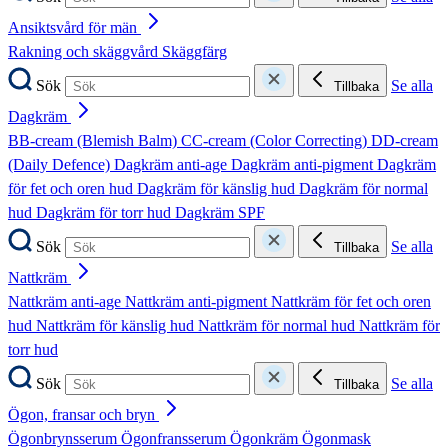
Ansiktsvård för män
Rakning och skäggvård
Skäggfärg
Sök
Se alla
Tillbaka
Dagkräm
BB-cream (Blemish Balm)
CC-cream (Color Correcting)
DD-cream
(Daily Defence)
Dagkräm anti-age
Dagkräm anti-pigment
Dagkräm
för fet och oren hud
Dagkräm för känslig hud
Dagkräm för normal
hud
Dagkräm för torr hud
Dagkräm SPF
Sök
Se alla
Tillbaka
Nattkräm
Nattkräm anti-age
Nattkräm anti-pigment
Nattkräm för fet och oren
hud
Nattkräm för känslig hud
Nattkräm för normal hud
Nattkräm för
torr hud
Sök
Se alla
Tillbaka
Ögon, fransar och bryn
Ögonbrynsserum
Ögonfransserum
Ögonkräm
Ögonmask