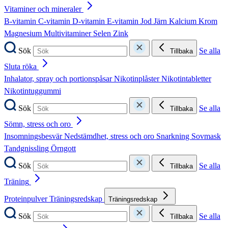
Vitaminer och mineraler
B-vitamin
C-vitamin
D-vitamin
E-vitamin
Jod
Järn
Kalcium
Krom
Magnesium
Multivitaminer
Selen
Zink
Sök
Se alla
Tillbaka
Sluta röka
Inhalator, spray och portionspåsar
Nikotinplåster
Nikotintabletter
Nikotintuggummi
Sök
Se alla
Tillbaka
Sömn, stress och oro
Insomningsbesvär
Nedstämdhet, stress och oro
Snarkning
Sovmask
Tandgnissling
Örngott
Sök
Se alla
Tillbaka
Träning
Proteinpulver
Träningsredskap
Träningsredskap
Sök
Se alla
Tillbaka