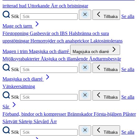
irriterad hud
Uttorkande
Ärr och bristningar
Sök
Se alla
Tillbaka
Mage och tarm
Förstoppning
Gasbesvär och IBS
Halsbränna och sura
uppstötningar
Hemorrojder och analsprickor
Laktosintolerans
Magen i trim
Magsjuka och diarré
Magsjuka och diarré
Mjölksyrabakterier
Åksjuka och illamående
Ändtarmsbesvär
Sök
Se alla
Tillbaka
Magsjuka och diarré
Vätskeersättning
Sök
Se alla
Tillbaka
Sår
Förband, bindor och kompresser
Brännskador
Första-hjälpen
Plåster
Sårtvätt
Sårtejp
Sårvård
Ärr
Sök
Se alla
Tillbaka