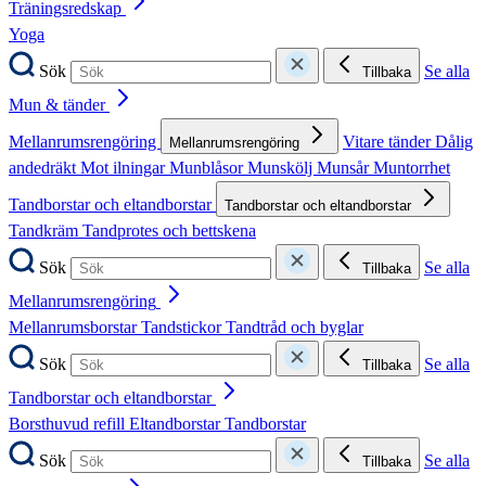
Träningsredskap
Yoga
Sök
Se alla
Tillbaka
Mun & tänder
Mellanrumsrengöring
Vitare tänder
Dålig
Mellanrumsrengöring
andedräkt
Mot ilningar
Munblåsor
Munskölj
Munsår
Muntorrhet
Tandborstar och eltandborstar
Tandborstar och eltandborstar
Tandkräm
Tandprotes och bettskena
Sök
Se alla
Tillbaka
Mellanrumsrengöring
Mellanrumsborstar
Tandstickor
Tandtråd och byglar
Sök
Se alla
Tillbaka
Tandborstar och eltandborstar
Borsthuvud refill
Eltandborstar
Tandborstar
Sök
Se alla
Tillbaka