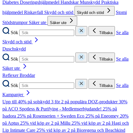
Diabetes
Doseringshjälpmedel
Handskar
Munskydd
Praktiska
hjälpmedel
Riskavfall
Skydd och stöd
Stomi
Skydd och stöd
Stödstrumpor
Säker ute
Säker ute
Sök
Se alla
Tillbaka
Skydd och stöd
Duschskydd
Sök
Se alla
Tillbaka
Säker ute
Reflexer
Broddar
Sök
Se alla
Tillbaka
Kampanjer
Upp till 40% på solskydd
3 för 2 på populära DOZ-produkter
30%
på ACO Spotless & Purifying - Medlemserbjudande!
25% på
Isadora
25% på Rosenserien + Sweden Eco
25% på Eneomey
20%
på Aptus
25% vid köp av 2 på Millu
25% vid köp av 2 på Hagi och
Lip Intimate Care
25% vid köp av 2 på Bioregena och Beachkind