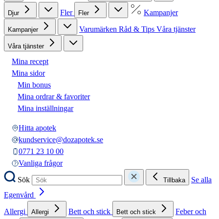
Fler
Kampanjer
Djur
Fler
Varumärken
Råd & Tips
Våra tjänster
Kampanjer
Våra tjänster
Mina recept
Mina sidor
Min bonus
Mina ordrar & favoriter
Mina inställningar
Hitta apotek
kundservice@dozapotek.se
0771 23 10 00
Vanliga frågor
Sök
Se alla
Tillbaka
Egenvård
Allergi
Bett och stick
Feber och
Allergi
Bett och stick