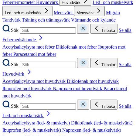
Febertermometer
Huvudvärk
Led- och muskelvärk
Huvudvärk
Mensvärk
Migrän
Led- och muskelvärk
Mensvärk
Tandvärk
Träning och träningsvärk
Värmande och kylande
Sök
Se alla
Tillbaka
Febernedsättande
Acetylsalicylsyra mot feber
Diklofenak mot feber
Ibuprofen mot
feber
Paracetamol mot feber
Sök
Se alla
Tillbaka
Huvudvärk
Acetylsalicylsyra mot huvudvärk
Diklofenak mot huvudvärk
Ibuprofen mot huvudvärk
Naproxen mot huvudvärk
Paracetamol
mot huvudvärk
Sök
Se alla
Tillbaka
Led- och muskelvärk
Acetylsalicylsyra (led- & muskelv.)
Diklofenak (led- & muskelvärk)
Ibuprofen (led- & muskelvärk)
Naproxen (led- & muskelvärk)