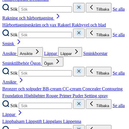
Sök
Se alla
Tillbaka
Rakning och hårborttagning
Hårborttagningskräm och vax
Rakgel
Rakhyvel och blad
Sök
Se alla
Tillbaka
Smink
Ansikte
Läppar
Sminkborstar
Ansikte
Läppar
Sminktillbehör
Ögon
Ögon
Sök
Se alla
Tillbaka
Ansikte
Bronzer och solpuder
BB-cream
CC-cream
Concealer
Contouring
Foundation
Highlighter
Rouge
Primer
Puder
Setting spray
Sök
Se alla
Tillbaka
Läppar
Läppbalsam
Läppstift
Läppglans
Läppenna