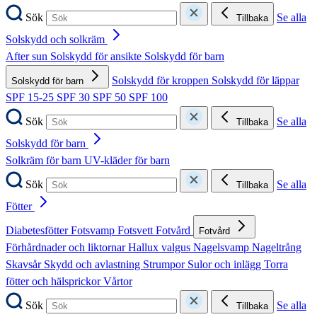
Sök
Se alla
Tillbaka
Solskydd och solkräm
After sun
Solskydd för ansikte
Solskydd för barn
Solskydd för kroppen
Solskydd för läppar
Solskydd för barn
SPF 15-25
SPF 30
SPF 50
SPF 100
Sök
Se alla
Tillbaka
Solskydd för barn
Solkräm för barn
UV-kläder för barn
Sök
Se alla
Tillbaka
Fötter
Diabetesfötter
Fotsvamp
Fotsvett
Fotvård
Fotvård
Förhårdnader och liktornar
Hallux valgus
Nagelsvamp
Nageltrång
Skavsår
Skydd och avlastning
Strumpor
Sulor och inlägg
Torra
fötter och hälsprickor
Vårtor
Sök
Se alla
Tillbaka