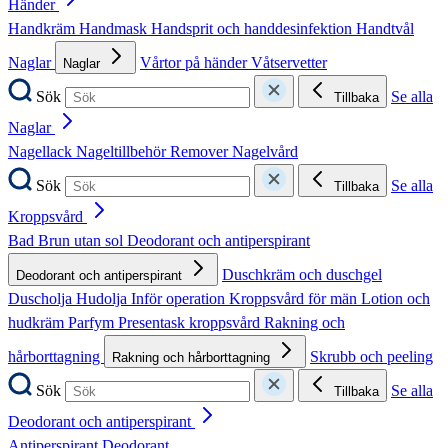
Händer
Handkräm
Handmask
Handsprit och handdesinfektion
Handtvål
Naglar
Vårtor på händer
Våtservetter
Naglar
Sök
Se alla
Tillbaka
Naglar
Nagellack
Nageltillbehör
Remover
Nagelvård
Sök
Se alla
Tillbaka
Kroppsvård
Bad
Brun utan sol
Deodorant och antiperspirant
Duschkräm och duschgel
Deodorant och antiperspirant
Duscholja
Hudolja
Inför operation
Kroppsvård för män
Lotion och
hudkräm
Parfym
Presentask kroppsvård
Rakning och
hårborttagning
Skrubb och peeling
Rakning och hårborttagning
Sök
Se alla
Tillbaka
Deodorant och antiperspirant
Antiperspirant
Deodorant