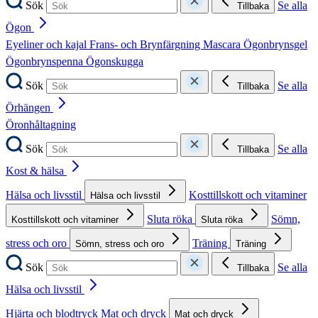
Sök
Se alla
Tillbaka
Ögon
Eyeliner och kajal
Frans- och Brynfärgning
Mascara
Ögonbrynsgel
Ögonbrynspenna
Ögonskugga
Sök
Se alla
Tillbaka
Örhängen
Öronhåltagning
Sök
Se alla
Tillbaka
Kost & hälsa
Hälsa och livsstil
Kosttillskott och vitaminer
Hälsa och livsstil
Sluta röka
Sömn,
Kosttillskott och vitaminer
Sluta röka
stress och oro
Träning
Sömn, stress och oro
Träning
Sök
Se alla
Tillbaka
Hälsa och livsstil
Hjärta och blodtryck
Mat och dryck
Mat och dryck