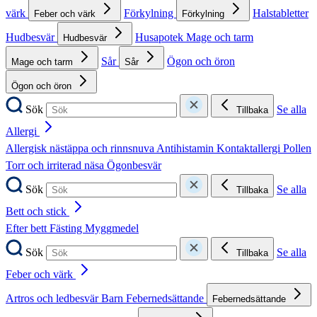
värk
Förkylning
Halstabletter
Feber och värk
Förkylning
Hudbesvär
Husapotek
Mage och tarm
Hudbesvär
Sår
Ögon och öron
Mage och tarm
Sår
Ögon och öron
Sök
Se alla
Tillbaka
Allergi
Allergisk nästäppa och rinnsnuva
Antihistamin
Kontaktallergi
Pollen
Torr och irriterad näsa
Ögonbesvär
Sök
Se alla
Tillbaka
Bett och stick
Efter bett
Fästing
Myggmedel
Sök
Se alla
Tillbaka
Feber och värk
Artros och ledbesvär
Barn
Febernedsättande
Febernedsättande