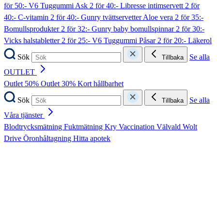
för 50:- V6 Tuggummi Ask
2 för 40:- Libresse intimservett
2 för
40:- C-vitamin
2 för 40:- Gunry tvättservetter Aloe vera
2 för 35:-
Bomullsprodukter
2 för 32:- Gunry baby bomullspinnar
2 för 30:-
Vicks halstabletter
2 för 25:- V6 Tuggummi Påsar
2 för 20:- Läkerol
Sök
Se alla
Tillbaka
OUTLET
Outlet 50%
Outlet 30%
Kort hållbarhet
Sök
Se alla
Tillbaka
Våra tjänster
Blodtrycksmätning
Fuktmätning
Kry
Vaccination
Välvald
Wolt
Drive
Öronhåltagning
Hitta apotek