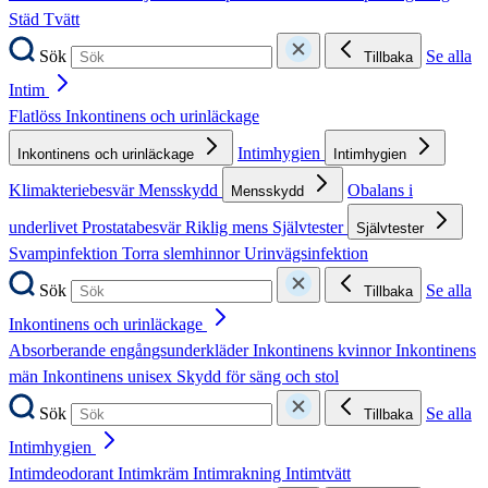
Städ
Tvätt
Sök
Se alla
Tillbaka
Intim
Flatlöss
Inkontinens och urinläckage
Intimhygien
Inkontinens och urinläckage
Intimhygien
Klimakteriebesvär
Mensskydd
Obalans i
Mensskydd
underlivet
Prostatabesvär
Riklig mens
Självtester
Självtester
Svampinfektion
Torra slemhinnor
Urinvägsinfektion
Sök
Se alla
Tillbaka
Inkontinens och urinläckage
Absorberande engångsunderkläder
Inkontinens kvinnor
Inkontinens
män
Inkontinens unisex
Skydd för säng och stol
Sök
Se alla
Tillbaka
Intimhygien
Intimdeodorant
Intimkräm
Intimrakning
Intimtvätt