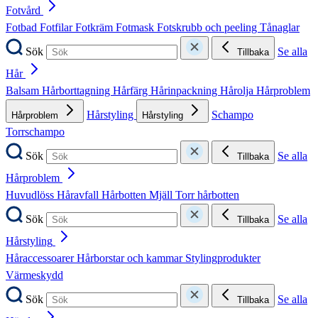
Fotvård
Fotbad
Fotfilar
Fotkräm
Fotmask
Fotskrubb och peeling
Tånaglar
Sök
Se alla
Tillbaka
Hår
Balsam
Hårborttagning
Hårfärg
Hårinpackning
Hårolja
Hårproblem
Hårstyling
Schampo
Hårproblem
Hårstyling
Torrschampo
Sök
Se alla
Tillbaka
Hårproblem
Huvudlöss
Håravfall
Hårbotten
Mjäll
Torr hårbotten
Sök
Se alla
Tillbaka
Hårstyling
Håraccessoarer
Hårborstar och kammar
Stylingprodukter
Värmeskydd
Sök
Se alla
Tillbaka