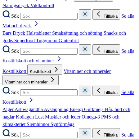
Näringsdryck
Viktkontroll
Sök
Se alla
Tillbaka
Mat och dryck
Bars
Dryck
Halstabletter
Smaksättning och sötning
Snacks och
godis
Superfood
Tuggummi
Glutenfritt
Sök
Se alla
Tillbaka
Kosttillskott och vitaminer
Kosttillskott
Vitaminer och mineraler
Kosttillskott
Vitaminer och mineraler
Sök
Se alla
Tillbaka
Kosttillskott
Alger
Ashwagandha
Avslappning
Energi
Gurkmeja
Hår, hud och
naglar
Kollagen
Lust
Muskler och leder
Omega-3
PMS och
klimakteriet
Slemhinnor
Synförmåga
Sök
Se alla
Tillbaka