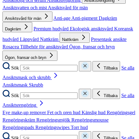
Ansiktsolja och serum
Ansiktsrengöring
Ansiktsrengöring
Ansiktsvatten och mist
Ansiktsvård för män
Anti-age
Anti-pigment
Dagkräm
Ansiktsvård för män
Premium hudvård
Ekologisk ansiktsvård
Koreansk
Dagkräm
hudvård
Läppvård
Nattkräm
Presentask ansikte
Nattkräm
Rosacea
Tillbehör för ansiktsvård
Ögon, fransar och bryn
Ögon, fransar och bryn
Sök
Se alla
Tillbaka
Ansiktsmask och skrubb
Ansiktsmask
Skrubb
Sök
Se alla
Tillbaka
Ansiktsrengöring
Eye make-up remover
Fet och oren hud
Känslig hud
Rengöringsgel
Rengöringskräm
Rengöringsmjölk
Rengöringsmousse
Rengöringspads
Rengöringswipes
Torr hud
Sök
Se alla
Tillbaka