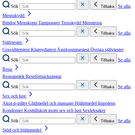
Sök
Se alla
Tillbaka
Mensskydd
Bindor
Menskopp
Tamponger
Trosskydd
Menstrosa
Sök
Se alla
Tillbaka
Självtester
Graviditetstest
Klamydiatest
Ägglossningstest
Övriga självtester
Sök
Se alla
Tillbaka
Resa
Reseapotek
Reseförpackningar
Sök
Se alla
Tillbaka
Sex och lust
Akut-p-piller
Glidmedel och massage
Hjälpmedel
Impotens
Kondomer
Kosttillskott inom sex och lust
Sexleksaker
Sök
Se alla
Tillbaka
Stöd och hjälpmedel