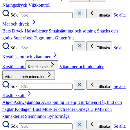
Näringsdryck
Viktkontroll
Sök
Se alla
Tillbaka
Mat och dryck
Bars
Dryck
Halstabletter
Smaksättning och sötning
Snacks och
godis
Superfood
Tuggummi
Glutenfritt
Sök
Se alla
Tillbaka
Kosttillskott och vitaminer
Kosttillskott
Vitaminer och mineraler
Kosttillskott
Vitaminer och mineraler
Sök
Se alla
Tillbaka
Kosttillskott
Alger
Ashwagandha
Avslappning
Energi
Gurkmeja
Hår, hud och
naglar
Kollagen
Lust
Muskler och leder
Omega-3
PMS och
klimakteriet
Slemhinnor
Synförmåga
Sök
Se alla
Tillbaka