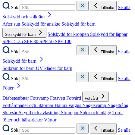
Sök
Se alla
Tillbaka
Solskydd och solkräm
After sun
Solskydd för ansikte
Solskydd för barn
Solskydd för kroppen
Solskydd för läppar
Solskydd för barn
SPF 15-25
SPF 30
SPF 50
SPF 100
Sök
Se alla
Tillbaka
Solskydd för barn
Solkräm för barn
UV-kläder för barn
Sök
Se alla
Tillbaka
Fötter
Diabetesfötter
Fotsvamp
Fotsvett
Fotvård
Fotvård
Förhårdnader och liktornar
Hallux valgus
Nagelsvamp
Nageltrång
Skavsår
Skydd och avlastning
Strumpor
Sulor och inlägg
Torra
fötter och hälsprickor
Vårtor
Sök
Se alla
Tillbaka