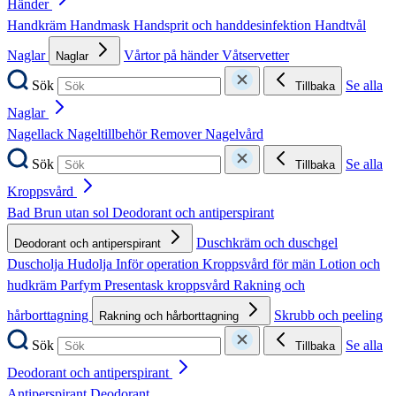
Händer
Handkräm
Handmask
Handsprit och handdesinfektion
Handtvål
Naglar
Vårtor på händer
Våtservetter
Naglar
Sök
Se alla
Tillbaka
Naglar
Nagellack
Nageltillbehör
Remover
Nagelvård
Sök
Se alla
Tillbaka
Kroppsvård
Bad
Brun utan sol
Deodorant och antiperspirant
Duschkräm och duschgel
Deodorant och antiperspirant
Duscholja
Hudolja
Inför operation
Kroppsvård för män
Lotion och
hudkräm
Parfym
Presentask kroppsvård
Rakning och
hårborttagning
Skrubb och peeling
Rakning och hårborttagning
Sök
Se alla
Tillbaka
Deodorant och antiperspirant
Antiperspirant
Deodorant