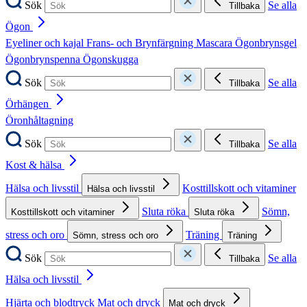
Sök
Se alla
Tillbaka
Ögon
Eyeliner och kajal
Frans- och Brynfärgning
Mascara
Ögonbrynsgel
Ögonbrynspenna
Ögonskugga
Sök
Se alla
Tillbaka
Örhängen
Öronhåltagning
Sök
Se alla
Tillbaka
Kost & hälsa
Hälsa och livsstil
Kosttillskott och vitaminer
Hälsa och livsstil
Sluta röka
Sömn,
Kosttillskott och vitaminer
Sluta röka
stress och oro
Träning
Sömn, stress och oro
Träning
Sök
Se alla
Tillbaka
Hälsa och livsstil
Hjärta och blodtryck
Mat och dryck
Mat och dryck