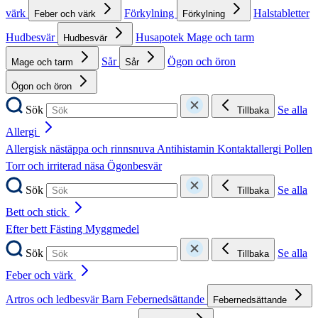
värk
Förkylning
Halstabletter
Feber och värk
Förkylning
Hudbesvär
Husapotek
Mage och tarm
Hudbesvär
Sår
Ögon och öron
Mage och tarm
Sår
Ögon och öron
Sök
Se alla
Tillbaka
Allergi
Allergisk nästäppa och rinnsnuva
Antihistamin
Kontaktallergi
Pollen
Torr och irriterad näsa
Ögonbesvär
Sök
Se alla
Tillbaka
Bett och stick
Efter bett
Fästing
Myggmedel
Sök
Se alla
Tillbaka
Feber och värk
Artros och ledbesvär
Barn
Febernedsättande
Febernedsättande