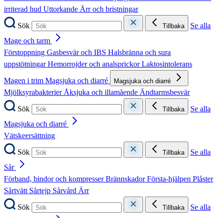
irriterad hud
Uttorkande
Ärr och bristningar
Sök
Se alla
Tillbaka
Mage och tarm
Förstoppning
Gasbesvär och IBS
Halsbränna och sura
uppstötningar
Hemorrojder och analsprickor
Laktosintolerans
Magen i trim
Magsjuka och diarré
Magsjuka och diarré
Mjölksyrabakterier
Åksjuka och illamående
Ändtarmsbesvär
Sök
Se alla
Tillbaka
Magsjuka och diarré
Vätskeersättning
Sök
Se alla
Tillbaka
Sår
Förband, bindor och kompresser
Brännskador
Första-hjälpen
Plåster
Sårtvätt
Sårtejp
Sårvård
Ärr
Sök
Se alla
Tillbaka