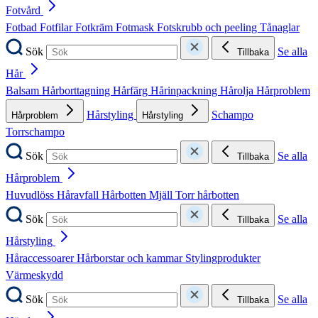
Fotvård
Fotbad
Fotfilar
Fotkräm
Fotmask
Fotskrubb och peeling
Tånaglar
Sök
Se alla
Tillbaka
Hår
Balsam
Hårborttagning
Hårfärg
Hårinpackning
Hårolja
Hårproblem
Hårstyling
Schampo
Hårproblem
Hårstyling
Torrschampo
Sök
Se alla
Tillbaka
Hårproblem
Huvudlöss
Håravfall
Hårbotten
Mjäll
Torr hårbotten
Sök
Se alla
Tillbaka
Hårstyling
Håraccessoarer
Hårborstar och kammar
Stylingprodukter
Värmeskydd
Sök
Se alla
Tillbaka