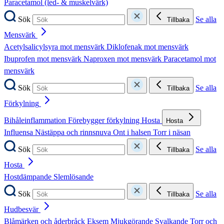
Paracetamol (led- & muskelvärk)
Sök
Se alla
Tillbaka
Mensvärk
Acetylsalicylsyra mot mensvärk
Diklofenak mot mensvärk
Ibuprofen mot mensvärk
Naproxen mot mensvärk
Paracetamol mot
mensvärk
Sök
Se alla
Tillbaka
Förkylning
Bihåleinflammation
Förebygger förkylning
Hosta
Hosta
Influensa
Nästäppa och rinnsnuva
Ont i halsen
Torr i näsan
Sök
Se alla
Tillbaka
Hosta
Hostdämpande
Slemlösande
Sök
Se alla
Tillbaka
Hudbesvär
Blåmärken och åderbråck
Eksem
Mjukgörande
Svalkande
Torr och