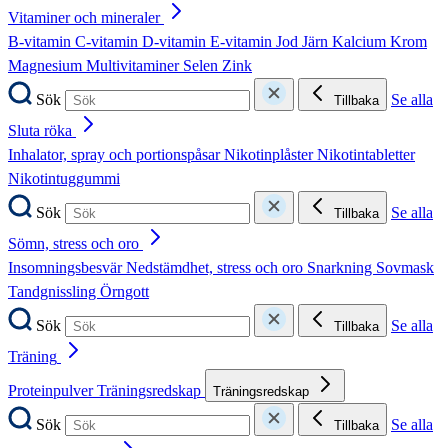
Vitaminer och mineraler
B-vitamin
C-vitamin
D-vitamin
E-vitamin
Jod
Järn
Kalcium
Krom
Magnesium
Multivitaminer
Selen
Zink
Sök
Se alla
Tillbaka
Sluta röka
Inhalator, spray och portionspåsar
Nikotinplåster
Nikotintabletter
Nikotintuggummi
Sök
Se alla
Tillbaka
Sömn, stress och oro
Insomningsbesvär
Nedstämdhet, stress och oro
Snarkning
Sovmask
Tandgnissling
Örngott
Sök
Se alla
Tillbaka
Träning
Proteinpulver
Träningsredskap
Träningsredskap
Sök
Se alla
Tillbaka