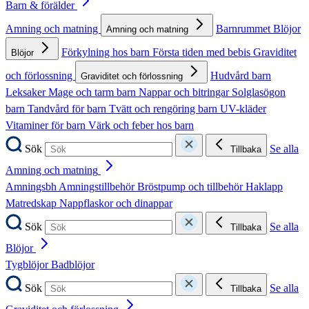
Barn & förälder
Amning och matning
Barnrummet
Blöjor
Amning och matning
Förkylning hos barn
Första tiden med bebis
Graviditet
Blöjor
och förlossning
Hudvård barn
Graviditet och förlossning
Leksaker
Mage och tarm barn
Nappar och bitringar
Solglasögon
barn
Tandvård för barn
Tvätt och rengöring barn
UV-kläder
Vitaminer för barn
Värk och feber hos barn
Sök
Se alla
Tillbaka
Amning och matning
Amningsbh
Amningstillbehör
Bröstpump och tillbehör
Haklapp
Matredskap
Nappflaskor och dinappar
Sök
Se alla
Tillbaka
Blöjor
Tygblöjor
Badblöjor
Sök
Se alla
Tillbaka