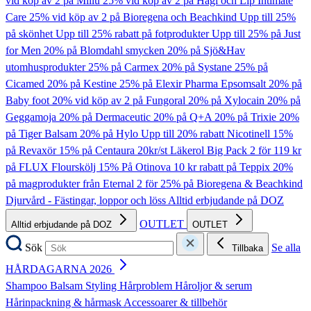
vid köp av 2 på Millu
25% vid köp av 2 på Hagi och Lip Intimate
Care
25% vid köp av 2 på Bioregena och Beachkind
Upp till 25%
på skönhet
Upp till 25% rabatt på fotprodukter
Upp till 25% på Just
for Men
20% på Blomdahl smycken
20% på Sjö&Hav
utomhusprodukter
25% på Carmex
20% på Systane
25% på
Cicamed
20% på Kestine
25% på Elexir Pharma Epsomsalt
20% på
Baby foot
20% vid köp av 2 på Fungoral
20% på Xylocain
20% på
Geggamoja
20% på Dermaceutic
20% på Q+A
20% på Trixie
20%
på Tiger Balsam
20% på Hylo
Upp till 20% rabatt Nicotinell
15%
på Revaxör
15% på Centaura
20kr/st Läkerol Big Pack
2 för 119 kr
på FLUX Flourskölj
15% På Otinova
10 kr rabatt på Teppix
20%
på magprodukter från Eternal
2 för 25% på Bioregena & Beachkind
Djurvård - Fästingar, loppor och löss
Alltid erbjudande på DOZ
OUTLET
Alltid erbjudande på DOZ
OUTLET
Sök
Se alla
Tillbaka
HÅRDAGARNA 2026
Shampoo
Balsam
Styling
Hårproblem
Håroljor & serum
Hårinpackning & hårmask
Accessoarer & tillbehör