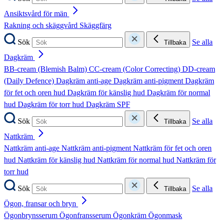
Ansiktsvård för män
Rakning och skäggvård
Skäggfärg
Sök
Se alla
Tillbaka
Dagkräm
BB-cream (Blemish Balm)
CC-cream (Color Correcting)
DD-cream
(Daily Defence)
Dagkräm anti-age
Dagkräm anti-pigment
Dagkräm
för fet och oren hud
Dagkräm för känslig hud
Dagkräm för normal
hud
Dagkräm för torr hud
Dagkräm SPF
Sök
Se alla
Tillbaka
Nattkräm
Nattkräm anti-age
Nattkräm anti-pigment
Nattkräm för fet och oren
hud
Nattkräm för känslig hud
Nattkräm för normal hud
Nattkräm för
torr hud
Sök
Se alla
Tillbaka
Ögon, fransar och bryn
Ögonbrynsserum
Ögonfransserum
Ögonkräm
Ögonmask