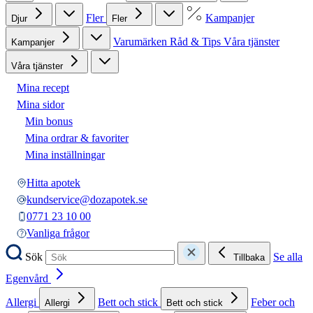
Fler
Kampanjer
Djur
Fler
Varumärken
Råd & Tips
Våra tjänster
Kampanjer
Våra tjänster
Mina recept
Mina sidor
Min bonus
Mina ordrar & favoriter
Mina inställningar
Hitta apotek
kundservice@dozapotek.se
0771 23 10 00
Vanliga frågor
Sök
Se alla
Tillbaka
Egenvård
Allergi
Bett och stick
Feber och
Allergi
Bett och stick