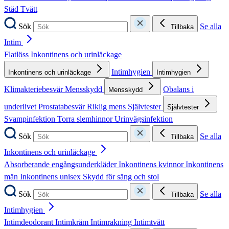
Städ
Tvätt
Sök
Se alla
Tillbaka
Intim
Flatlöss
Inkontinens och urinläckage
Intimhygien
Inkontinens och urinläckage
Intimhygien
Klimakteriebesvär
Mensskydd
Obalans i
Mensskydd
underlivet
Prostatabesvär
Riklig mens
Självtester
Självtester
Svampinfektion
Torra slemhinnor
Urinvägsinfektion
Sök
Se alla
Tillbaka
Inkontinens och urinläckage
Absorberande engångsunderkläder
Inkontinens kvinnor
Inkontinens
män
Inkontinens unisex
Skydd för säng och stol
Sök
Se alla
Tillbaka
Intimhygien
Intimdeodorant
Intimkräm
Intimrakning
Intimtvätt