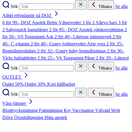
Sök
Se alla
Tillbaka
Alltid erbjudande på DOZ
6 för 99:- DOZ Apotek Bebis Våtservetter
3 för 2 Allevo bars
3 för
2 Salvequick barnplåster
2 för 85:- DOZ Apotek vätskeersättning
2
för 50:- V6 Tuggummi Ask
2 för 40:- Libresse intimservett
2 för
40:- C-vitamin
2 för 40:- Gunry tvättservetter Aloe vera
2 för 35:-
Bomullsprodukter
2 för 32:- Gunry baby bomullspinnar
2 för 30:-
Vicks halstabletter
2 för 25:- V6 Tuggummi Påsar
2 för 20:- Läkerol
Sök
Se alla
Tillbaka
OUTLET
Outlet 50%
Outlet 30%
Kort hållbarhet
Sök
Se alla
Tillbaka
Våra tjänster
Blodtrycksmätning
Fuktmätning
Kry
Vaccination
Välvald
Wolt
Drive
Öronhåltagning
Hitta apotek