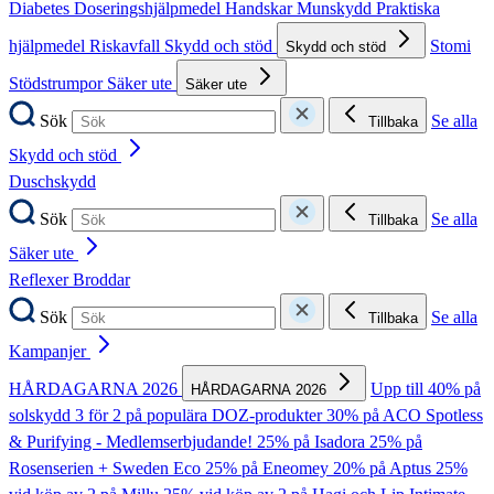
Diabetes
Doseringshjälpmedel
Handskar
Munskydd
Praktiska
hjälpmedel
Riskavfall
Skydd och stöd
Stomi
Skydd och stöd
Stödstrumpor
Säker ute
Säker ute
Sök
Se alla
Tillbaka
Skydd och stöd
Duschskydd
Sök
Se alla
Tillbaka
Säker ute
Reflexer
Broddar
Sök
Se alla
Tillbaka
Kampanjer
HÅRDAGARNA 2026
Upp till 40% på
HÅRDAGARNA 2026
solskydd
3 för 2 på populära DOZ-produkter
30% på ACO Spotless
& Purifying - Medlemserbjudande!
25% på Isadora
25% på
Rosenserien + Sweden Eco
25% på Eneomey
20% på Aptus
25%