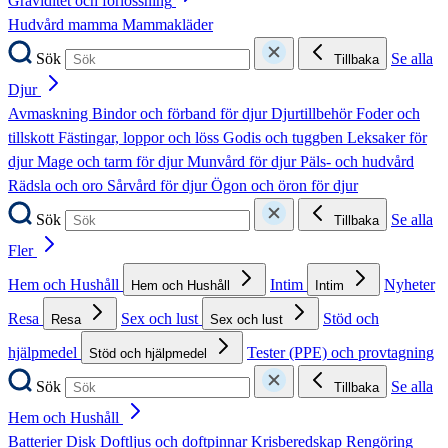
Graviditet och förlossning
Hudvård mamma
Mammakläder
Sök
Se alla
Tillbaka
Djur
Avmaskning
Bindor och förband för djur
Djurtillbehör
Foder och
tillskott
Fästingar, loppor och löss
Godis och tuggben
Leksaker för
djur
Mage och tarm för djur
Munvård för djur
Päls- och hudvård
Rädsla och oro
Sårvård för djur
Ögon och öron för djur
Sök
Se alla
Tillbaka
Fler
Hem och Hushåll
Intim
Nyheter
Hem och Hushåll
Intim
Resa
Sex och lust
Stöd och
Resa
Sex och lust
hjälpmedel
Tester (PPE) och provtagning
Stöd och hjälpmedel
Sök
Se alla
Tillbaka
Hem och Hushåll
Batterier
Disk
Doftljus och doftpinnar
Krisberedskap
Rengöring