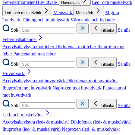
Febertermometer
Huvudvärk
Led- och muskelvärk
Huvudvärk
Mensvärk
Migrän
Led- och muskelvärk
Mensvärk
Tandvärk
Träning och träningsvärk
Värmande och kylande
Sök
Se alla
Tillbaka
Febernedsättande
Acetylsalicylsyra mot feber
Diklofenak mot feber
Ibuprofen mot
feber
Paracetamol mot feber
Sök
Se alla
Tillbaka
Huvudvärk
Acetylsalicylsyra mot huvudvärk
Diklofenak mot huvudvärk
Ibuprofen mot huvudvärk
Naproxen mot huvudvärk
Paracetamol
mot huvudvärk
Sök
Se alla
Tillbaka
Led- och muskelvärk
Acetylsalicylsyra (led- & muskelv.)
Diklofenak (led- & muskelvärk)
Ibuprofen (led- & muskelvärk)
Naproxen (led- & muskelvärk)