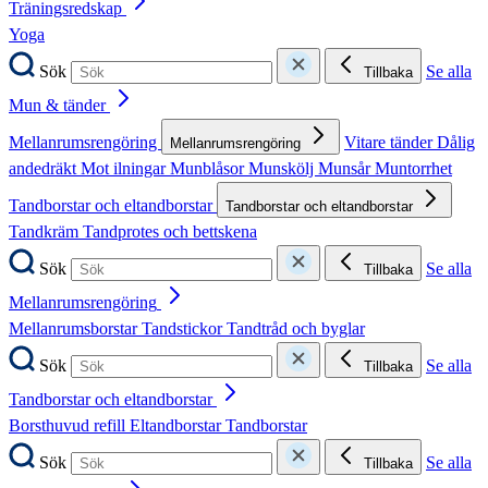
Träningsredskap
Yoga
Sök
Se alla
Tillbaka
Mun & tänder
Mellanrumsrengöring
Vitare tänder
Dålig
Mellanrumsrengöring
andedräkt
Mot ilningar
Munblåsor
Munskölj
Munsår
Muntorrhet
Tandborstar och eltandborstar
Tandborstar och eltandborstar
Tandkräm
Tandprotes och bettskena
Sök
Se alla
Tillbaka
Mellanrumsrengöring
Mellanrumsborstar
Tandstickor
Tandtråd och byglar
Sök
Se alla
Tillbaka
Tandborstar och eltandborstar
Borsthuvud refill
Eltandborstar
Tandborstar
Sök
Se alla
Tillbaka