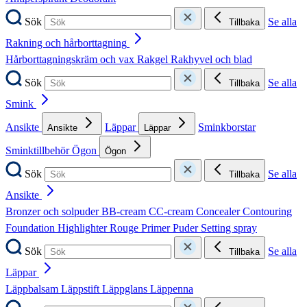
Sök
Se alla
Tillbaka
Rakning och hårborttagning
Hårborttagningskräm och vax
Rakgel
Rakhyvel och blad
Sök
Se alla
Tillbaka
Smink
Ansikte
Läppar
Sminkborstar
Ansikte
Läppar
Sminktillbehör
Ögon
Ögon
Sök
Se alla
Tillbaka
Ansikte
Bronzer och solpuder
BB-cream
CC-cream
Concealer
Contouring
Foundation
Highlighter
Rouge
Primer
Puder
Setting spray
Sök
Se alla
Tillbaka
Läppar
Läppbalsam
Läppstift
Läppglans
Läppenna