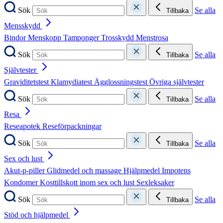
Sök
Se alla
Tillbaka
Mensskydd
Bindor
Menskopp
Tamponger
Trosskydd
Menstrosa
Sök
Se alla
Tillbaka
Självtester
Graviditetstest
Klamydiatest
Ägglossningstest
Övriga självtester
Sök
Se alla
Tillbaka
Resa
Reseapotek
Reseförpackningar
Sök
Se alla
Tillbaka
Sex och lust
Akut-p-piller
Glidmedel och massage
Hjälpmedel
Impotens
Kondomer
Kosttillskott inom sex och lust
Sexleksaker
Sök
Se alla
Tillbaka
Stöd och hjälpmedel