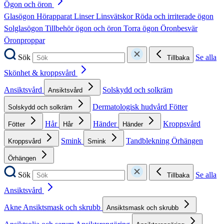
Ögon och öron
Glasögon
Hörapparat
Linser
Linsvätskor
Röda och irriterade ögon
Solglasögon
Tillbehör ögon och öron
Torra ögon
Öronbesvär
Öronproppar
Sök
Se alla
Tillbaka
Skönhet & kroppsvård
Ansiktsvård
Solskydd och solkräm
Ansiktsvård
Dermatologisk hudvård
Fötter
Solskydd och solkräm
Hår
Händer
Kroppsvård
Fötter
Hår
Händer
Smink
Tandblekning
Örhängen
Kroppsvård
Smink
Örhängen
Sök
Se alla
Tillbaka
Ansiktsvård
Akne
Ansiktsmask och skrubb
Ansiktsmask och skrubb