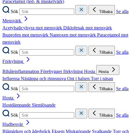
Paracetamol (led- & muskelvärk)
Sök
Se alla
Tillbaka
Mensvärk
Acetylsalicylsyra mot mensvärk
Diklofenak mot mensvärk
Ibuprofen mot mensvärk
Naproxen mot mensvärk
Paracetamol mot
mensvärk
Sök
Se alla
Tillbaka
Förkylning
Bihåleinflammation
Förebygger förkylning
Hosta
Hosta
Influensa
Nästäppa och rinnsnuva
Ont i halsen
Torr i näsan
Sök
Se alla
Tillbaka
Hosta
Hostdämpande
Slemlösande
Sök
Se alla
Tillbaka
Hudbesvär
Blåmärken och åderbråck
Eksem
Mjukgörande
Svalkande
Torr och