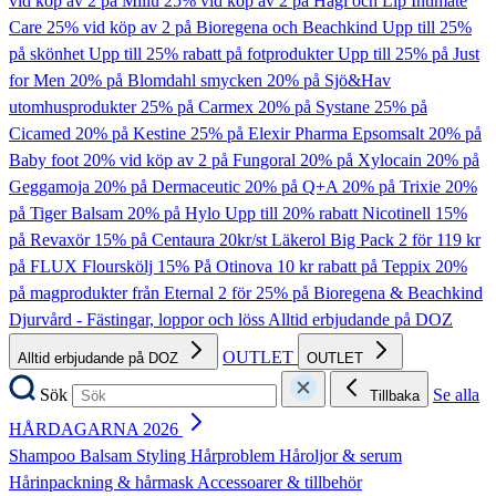
vid köp av 2 på Millu
25% vid köp av 2 på Hagi och Lip Intimate
Care
25% vid köp av 2 på Bioregena och Beachkind
Upp till 25%
på skönhet
Upp till 25% rabatt på fotprodukter
Upp till 25% på Just
for Men
20% på Blomdahl smycken
20% på Sjö&Hav
utomhusprodukter
25% på Carmex
20% på Systane
25% på
Cicamed
20% på Kestine
25% på Elexir Pharma Epsomsalt
20% på
Baby foot
20% vid köp av 2 på Fungoral
20% på Xylocain
20% på
Geggamoja
20% på Dermaceutic
20% på Q+A
20% på Trixie
20%
på Tiger Balsam
20% på Hylo
Upp till 20% rabatt Nicotinell
15%
på Revaxör
15% på Centaura
20kr/st Läkerol Big Pack
2 för 119 kr
på FLUX Flourskölj
15% På Otinova
10 kr rabatt på Teppix
20%
på magprodukter från Eternal
2 för 25% på Bioregena & Beachkind
Djurvård - Fästingar, loppor och löss
Alltid erbjudande på DOZ
OUTLET
Alltid erbjudande på DOZ
OUTLET
Sök
Se alla
Tillbaka
HÅRDAGARNA 2026
Shampoo
Balsam
Styling
Hårproblem
Håroljor & serum
Hårinpackning & hårmask
Accessoarer & tillbehör