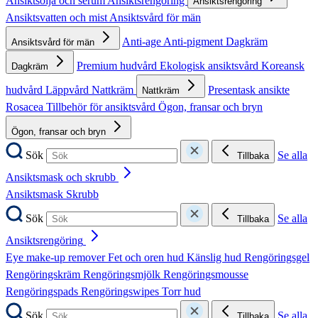
Ansiktsolja och serum
Ansiktsrengöring
Ansiktsrengöring
Ansiktsvatten och mist
Ansiktsvård för män
Anti-age
Anti-pigment
Dagkräm
Ansiktsvård för män
Premium hudvård
Ekologisk ansiktsvård
Koreansk
Dagkräm
hudvård
Läppvård
Nattkräm
Presentask ansikte
Nattkräm
Rosacea
Tillbehör för ansiktsvård
Ögon, fransar och bryn
Ögon, fransar och bryn
Sök
Se alla
Tillbaka
Ansiktsmask och skrubb
Ansiktsmask
Skrubb
Sök
Se alla
Tillbaka
Ansiktsrengöring
Eye make-up remover
Fet och oren hud
Känslig hud
Rengöringsgel
Rengöringskräm
Rengöringsmjölk
Rengöringsmousse
Rengöringspads
Rengöringswipes
Torr hud
Sök
Se alla
Tillbaka