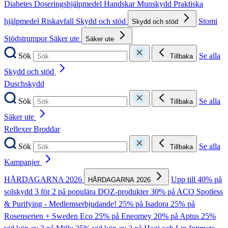
Diabetes
Doseringshjälpmedel
Handskar
Munskydd
Praktiska
hjälpmedel
Riskavfall
Skydd och stöd
Stomi
Skydd och stöd
Stödstrumpor
Säker ute
Säker ute
Sök
Se alla
Tillbaka
Skydd och stöd
Duschskydd
Sök
Se alla
Tillbaka
Säker ute
Reflexer
Broddar
Sök
Se alla
Tillbaka
Kampanjer
HÅRDAGARNA 2026
Upp till 40% på
HÅRDAGARNA 2026
solskydd
3 för 2 på populära DOZ-produkter
30% på ACO Spotless
& Purifying - Medlemserbjudande!
25% på Isadora
25% på
Rosenserien + Sweden Eco
25% på Eneomey
20% på Aptus
25%