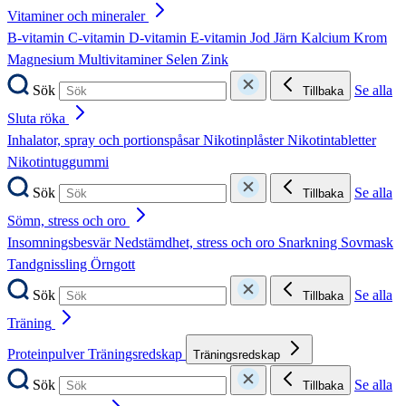
Vitaminer och mineraler
B-vitamin
C-vitamin
D-vitamin
E-vitamin
Jod
Järn
Kalcium
Krom
Magnesium
Multivitaminer
Selen
Zink
Sök
Se alla
Tillbaka
Sluta röka
Inhalator, spray och portionspåsar
Nikotinplåster
Nikotintabletter
Nikotintuggummi
Sök
Se alla
Tillbaka
Sömn, stress och oro
Insomningsbesvär
Nedstämdhet, stress och oro
Snarkning
Sovmask
Tandgnissling
Örngott
Sök
Se alla
Tillbaka
Träning
Proteinpulver
Träningsredskap
Träningsredskap
Sök
Se alla
Tillbaka