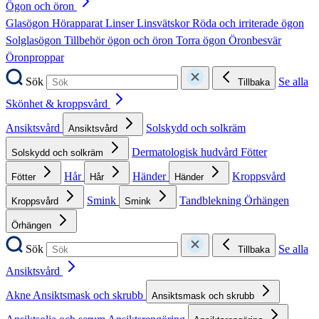
Ögon och öron
Glasögon
Hörapparat
Linser
Linsvätskor
Röda och irriterade ögon
Solglasögon
Tillbehör ögon och öron
Torra ögon
Öronbesvär
Öronproppar
Sök
Se alla
Tillbaka
Skönhet & kroppsvård
Ansiktsvård
Solskydd och solkräm
Ansiktsvård
Dermatologisk hudvård
Fötter
Solskydd och solkräm
Hår
Händer
Kroppsvård
Fötter
Hår
Händer
Smink
Tandblekning
Örhängen
Kroppsvård
Smink
Örhängen
Sök
Se alla
Tillbaka
Ansiktsvård
Akne
Ansiktsmask och skrubb
Ansiktsmask och skrubb