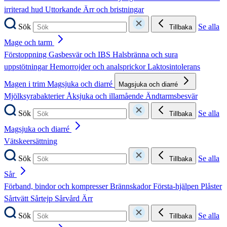
irriterad hud
Uttorkande
Ärr och bristningar
Sök
Se alla
Tillbaka
Mage och tarm
Förstoppning
Gasbesvär och IBS
Halsbränna och sura
uppstötningar
Hemorrojder och analsprickor
Laktosintolerans
Magen i trim
Magsjuka och diarré
Magsjuka och diarré
Mjölksyrabakterier
Åksjuka och illamående
Ändtarmsbesvär
Sök
Se alla
Tillbaka
Magsjuka och diarré
Vätskeersättning
Sök
Se alla
Tillbaka
Sår
Förband, bindor och kompresser
Brännskador
Första-hjälpen
Plåster
Sårtvätt
Sårtejp
Sårvård
Ärr
Sök
Se alla
Tillbaka