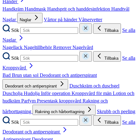
Händer
Handkräm
Handmask
Handsprit och handdesinfektion
Handtvål
Naglar
Vårtor på händer
Våtservetter
Naglar
Sök
Se alla
Tillbaka
Naglar
Nagellack
Nageltillbehör
Remover
Nagelvård
Sök
Se alla
Tillbaka
Kroppsvård
Bad
Brun utan sol
Deodorant och antiperspirant
Duschkräm och duschgel
Deodorant och antiperspirant
Duscholja
Hudolja
Inför operation
Kroppsvård för män
Lotion och
hudkräm
Parfym
Presentask kroppsvård
Rakning och
hårborttagning
Skrubb och peeling
Rakning och hårborttagning
Sök
Se alla
Tillbaka
Deodorant och antiperspirant
Antiperspirant
Deodorant