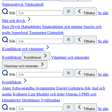
Näringsdryck
Viktkontroll
Sök
Se alla
Tillbaka
Mat och dryck
Bars
Dryck
Halstabletter
Smaksättning och sötning
Snacks och
godis
Superfood
Tuggummi
Glutenfritt
Sök
Se alla
Tillbaka
Kosttillskott och vitaminer
Kosttillskott
Vitaminer och mineraler
Kosttillskott
Vitaminer och mineraler
Sök
Se alla
Tillbaka
Kosttillskott
Alger
Ashwagandha
Avslappning
Energi
Gurkmeja
Hår, hud och
naglar
Kollagen
Lust
Muskler och leder
Omega-3
PMS och
klimakteriet
Slemhinnor
Synförmåga
Sök
Se alla
Tillbaka