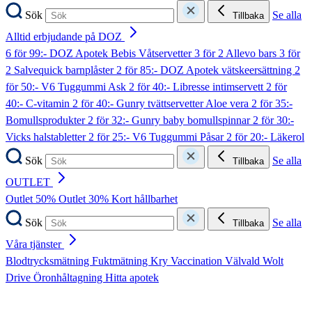
Sök
Se alla
Tillbaka
Alltid erbjudande på DOZ
6 för 99:- DOZ Apotek Bebis Våtservetter
3 för 2 Allevo bars
3 för
2 Salvequick barnplåster
2 för 85:- DOZ Apotek vätskeersättning
2
för 50:- V6 Tuggummi Ask
2 för 40:- Libresse intimservett
2 för
40:- C-vitamin
2 för 40:- Gunry tvättservetter Aloe vera
2 för 35:-
Bomullsprodukter
2 för 32:- Gunry baby bomullspinnar
2 för 30:-
Vicks halstabletter
2 för 25:- V6 Tuggummi Påsar
2 för 20:- Läkerol
Sök
Se alla
Tillbaka
OUTLET
Outlet 50%
Outlet 30%
Kort hållbarhet
Sök
Se alla
Tillbaka
Våra tjänster
Blodtrycksmätning
Fuktmätning
Kry
Vaccination
Välvald
Wolt
Drive
Öronhåltagning
Hitta apotek