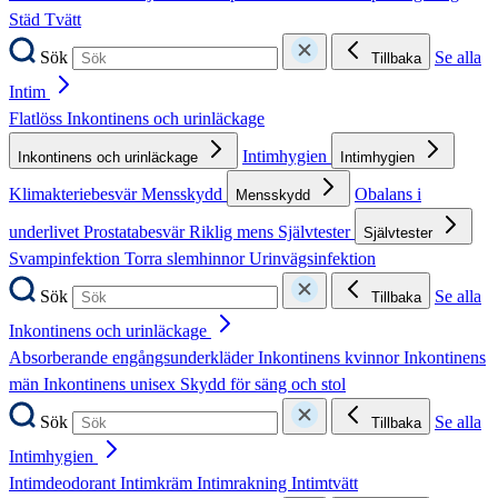
Städ
Tvätt
Sök
Se alla
Tillbaka
Intim
Flatlöss
Inkontinens och urinläckage
Intimhygien
Inkontinens och urinläckage
Intimhygien
Klimakteriebesvär
Mensskydd
Obalans i
Mensskydd
underlivet
Prostatabesvär
Riklig mens
Självtester
Självtester
Svampinfektion
Torra slemhinnor
Urinvägsinfektion
Sök
Se alla
Tillbaka
Inkontinens och urinläckage
Absorberande engångsunderkläder
Inkontinens kvinnor
Inkontinens
män
Inkontinens unisex
Skydd för säng och stol
Sök
Se alla
Tillbaka
Intimhygien
Intimdeodorant
Intimkräm
Intimrakning
Intimtvätt