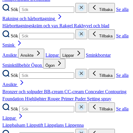
Sök
Se alla
Tillbaka
Rakning och hårborttagning
Hårborttagningskräm och vax
Rakgel
Rakhyvel och blad
Sök
Se alla
Tillbaka
Smink
Ansikte
Läppar
Sminkborstar
Ansikte
Läppar
Sminktillbehör
Ögon
Ögon
Sök
Se alla
Tillbaka
Ansikte
Bronzer och solpuder
BB-cream
CC-cream
Concealer
Contouring
Foundation
Highlighter
Rouge
Primer
Puder
Setting spray
Sök
Se alla
Tillbaka
Läppar
Läppbalsam
Läppstift
Läppglans
Läppenna