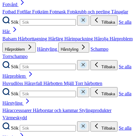
Fotvård
Fotbad
Fotfilar
Fotkräm
Fotmask
Fotskrubb och peeling
Tånaglar
Sök
Se alla
Tillbaka
Hår
Balsam
Hårborttagning
Hårfärg
Hårinpackning
Hårolja
Hårproblem
Hårstyling
Schampo
Hårproblem
Hårstyling
Torrschampo
Sök
Se alla
Tillbaka
Hårproblem
Huvudlöss
Håravfall
Hårbotten
Mjäll
Torr hårbotten
Sök
Se alla
Tillbaka
Hårstyling
Håraccessoarer
Hårborstar och kammar
Stylingprodukter
Värmeskydd
Sök
Se alla
Tillbaka