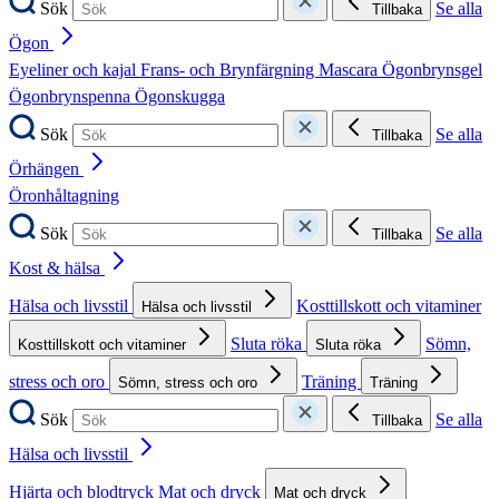
Sök
Se alla
Tillbaka
Ögon
Eyeliner och kajal
Frans- och Brynfärgning
Mascara
Ögonbrynsgel
Ögonbrynspenna
Ögonskugga
Sök
Se alla
Tillbaka
Örhängen
Öronhåltagning
Sök
Se alla
Tillbaka
Kost & hälsa
Hälsa och livsstil
Kosttillskott och vitaminer
Hälsa och livsstil
Sluta röka
Sömn,
Kosttillskott och vitaminer
Sluta röka
stress och oro
Träning
Sömn, stress och oro
Träning
Sök
Se alla
Tillbaka
Hälsa och livsstil
Hjärta och blodtryck
Mat och dryck
Mat och dryck