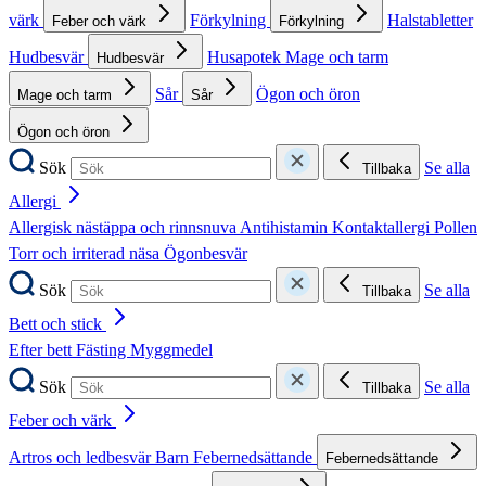
värk
Förkylning
Halstabletter
Feber och värk
Förkylning
Hudbesvär
Husapotek
Mage och tarm
Hudbesvär
Sår
Ögon och öron
Mage och tarm
Sår
Ögon och öron
Sök
Se alla
Tillbaka
Allergi
Allergisk nästäppa och rinnsnuva
Antihistamin
Kontaktallergi
Pollen
Torr och irriterad näsa
Ögonbesvär
Sök
Se alla
Tillbaka
Bett och stick
Efter bett
Fästing
Myggmedel
Sök
Se alla
Tillbaka
Feber och värk
Artros och ledbesvär
Barn
Febernedsättande
Febernedsättande