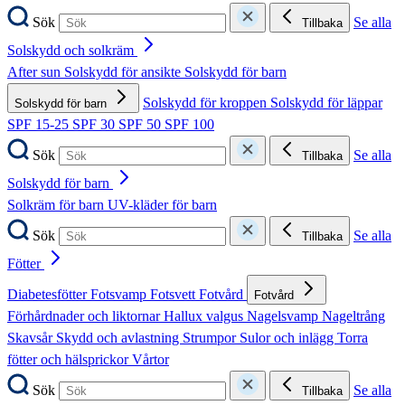
Sök
Se alla
Tillbaka
Solskydd och solkräm
After sun
Solskydd för ansikte
Solskydd för barn
Solskydd för kroppen
Solskydd för läppar
Solskydd för barn
SPF 15-25
SPF 30
SPF 50
SPF 100
Sök
Se alla
Tillbaka
Solskydd för barn
Solkräm för barn
UV-kläder för barn
Sök
Se alla
Tillbaka
Fötter
Diabetesfötter
Fotsvamp
Fotsvett
Fotvård
Fotvård
Förhårdnader och liktornar
Hallux valgus
Nagelsvamp
Nageltrång
Skavsår
Skydd och avlastning
Strumpor
Sulor och inlägg
Torra
fötter och hälsprickor
Vårtor
Sök
Se alla
Tillbaka