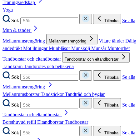
Träningsredskap
Yoga
Sök
Se alla
Tillbaka
Mun & tänder
Mellanrumsrengöring
Vitare tänder
Dålig
Mellanrumsrengöring
andedräkt
Mot ilningar
Munblåsor
Munskölj
Munsår
Muntorrhet
Tandborstar och eltandborstar
Tandborstar och eltandborstar
Tandkräm
Tandprotes och bettskena
Sök
Se alla
Tillbaka
Mellanrumsrengöring
Mellanrumsborstar
Tandstickor
Tandtråd och byglar
Sök
Se alla
Tillbaka
Tandborstar och eltandborstar
Borsthuvud refill
Eltandborstar
Tandborstar
Sök
Se alla
Tillbaka