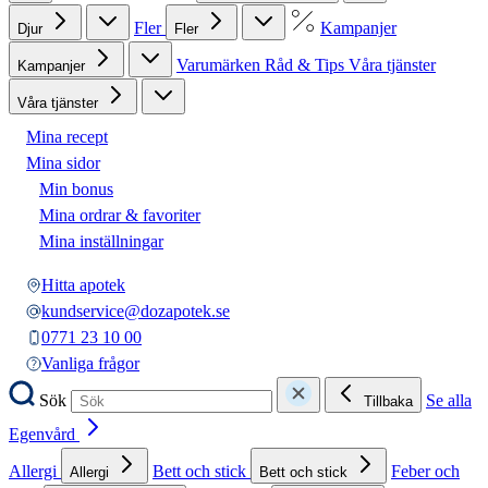
Fler
Kampanjer
Djur
Fler
Varumärken
Råd & Tips
Våra tjänster
Kampanjer
Våra tjänster
Mina recept
Mina sidor
Min bonus
Mina ordrar & favoriter
Mina inställningar
Hitta apotek
kundservice@dozapotek.se
0771 23 10 00
Vanliga frågor
Sök
Se alla
Tillbaka
Egenvård
Allergi
Bett och stick
Feber och
Allergi
Bett och stick