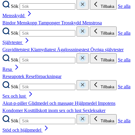
Sök
Se alla
Tillbaka
Mensskydd
Bindor
Menskopp
Tamponger
Trosskydd
Menstrosa
Sök
Se alla
Tillbaka
Självtester
Graviditetstest
Klamydiatest
Ägglossningstest
Övriga självtester
Sök
Se alla
Tillbaka
Resa
Reseapotek
Reseförpackningar
Sök
Se alla
Tillbaka
Sex och lust
Akut-p-piller
Glidmedel och massage
Hjälpmedel
Impotens
Kondomer
Kosttillskott inom sex och lust
Sexleksaker
Sök
Se alla
Tillbaka
Stöd och hjälpmedel