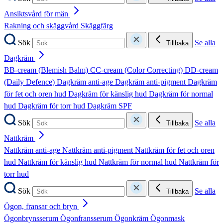
Ansiktsvård för män
Rakning och skäggvård
Skäggfärg
Sök
Se alla
Tillbaka
Dagkräm
BB-cream (Blemish Balm)
CC-cream (Color Correcting)
DD-cream
(Daily Defence)
Dagkräm anti-age
Dagkräm anti-pigment
Dagkräm
för fet och oren hud
Dagkräm för känslig hud
Dagkräm för normal
hud
Dagkräm för torr hud
Dagkräm SPF
Sök
Se alla
Tillbaka
Nattkräm
Nattkräm anti-age
Nattkräm anti-pigment
Nattkräm för fet och oren
hud
Nattkräm för känslig hud
Nattkräm för normal hud
Nattkräm för
torr hud
Sök
Se alla
Tillbaka
Ögon, fransar och bryn
Ögonbrynsserum
Ögonfransserum
Ögonkräm
Ögonmask