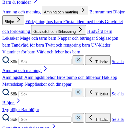
Barn & förälder
Amning och matning
Barnrummet
Blöjor
Amning och matning
Förkylning hos barn
Första tiden med bebis
Graviditet
Blöjor
och förlossning
Hudvård barn
Graviditet och förlossning
Leksaker
Mage och tarm barn
Nappar och bitringar
Solglasögon
barn
Tandvård för barn
Tvätt och rengöring barn
UV-kläder
Vitaminer för barn
Värk och feber hos barn
Sök
Se alla
Tillbaka
Amning och matning
Amningsbh
Amningstillbehör
Bröstpump och tillbehör
Haklapp
Matredskap
Nappflaskor och dinappar
Sök
Se alla
Tillbaka
Blöjor
Tygblöjor
Badblöjor
Sök
Se alla
Tillbaka