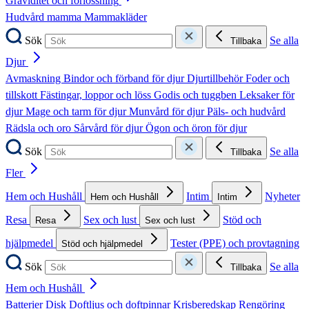
Graviditet och förlossning
Hudvård mamma
Mammakläder
Sök
Se alla
Tillbaka
Djur
Avmaskning
Bindor och förband för djur
Djurtillbehör
Foder och
tillskott
Fästingar, loppor och löss
Godis och tuggben
Leksaker för
djur
Mage och tarm för djur
Munvård för djur
Päls- och hudvård
Rädsla och oro
Sårvård för djur
Ögon och öron för djur
Sök
Se alla
Tillbaka
Fler
Hem och Hushåll
Intim
Nyheter
Hem och Hushåll
Intim
Resa
Sex och lust
Stöd och
Resa
Sex och lust
hjälpmedel
Tester (PPE) och provtagning
Stöd och hjälpmedel
Sök
Se alla
Tillbaka
Hem och Hushåll
Batterier
Disk
Doftljus och doftpinnar
Krisberedskap
Rengöring