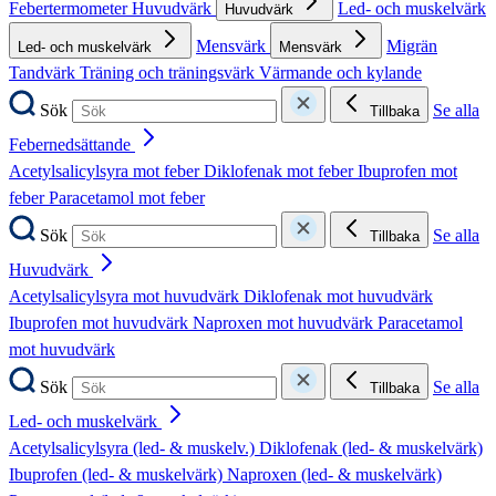
Febertermometer
Huvudvärk
Led- och muskelvärk
Huvudvärk
Mensvärk
Migrän
Led- och muskelvärk
Mensvärk
Tandvärk
Träning och träningsvärk
Värmande och kylande
Sök
Se alla
Tillbaka
Febernedsättande
Acetylsalicylsyra mot feber
Diklofenak mot feber
Ibuprofen mot
feber
Paracetamol mot feber
Sök
Se alla
Tillbaka
Huvudvärk
Acetylsalicylsyra mot huvudvärk
Diklofenak mot huvudvärk
Ibuprofen mot huvudvärk
Naproxen mot huvudvärk
Paracetamol
mot huvudvärk
Sök
Se alla
Tillbaka
Led- och muskelvärk
Acetylsalicylsyra (led- & muskelv.)
Diklofenak (led- & muskelvärk)
Ibuprofen (led- & muskelvärk)
Naproxen (led- & muskelvärk)