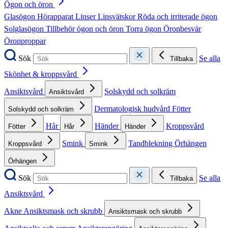
Ögon och öron
Glasögon
Hörapparat
Linser
Linsvätskor
Röda och irriterade ögon
Solglasögon
Tillbehör ögon och öron
Torra ögon
Öronbesvär
Öronproppar
Sök
Se alla
Tillbaka
Skönhet & kroppsvård
Ansiktsvård
Solskydd och solkräm
Ansiktsvård
Dermatologisk hudvård
Fötter
Solskydd och solkräm
Hår
Händer
Kroppsvård
Fötter
Hår
Händer
Smink
Tandblekning
Örhängen
Kroppsvård
Smink
Örhängen
Sök
Se alla
Tillbaka
Ansiktsvård
Akne
Ansiktsmask och skrubb
Ansiktsmask och skrubb