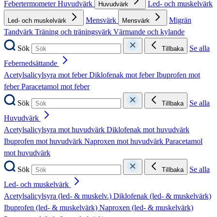
Febertermometer
Huvudvärk
Led- och muskelvärk
Huvudvärk
Mensvärk
Migrän
Led- och muskelvärk
Mensvärk
Tandvärk
Träning och träningsvärk
Värmande och kylande
Sök
Se alla
Tillbaka
Febernedsättande
Acetylsalicylsyra mot feber
Diklofenak mot feber
Ibuprofen mot
feber
Paracetamol mot feber
Sök
Se alla
Tillbaka
Huvudvärk
Acetylsalicylsyra mot huvudvärk
Diklofenak mot huvudvärk
Ibuprofen mot huvudvärk
Naproxen mot huvudvärk
Paracetamol
mot huvudvärk
Sök
Se alla
Tillbaka
Led- och muskelvärk
Acetylsalicylsyra (led- & muskelv.)
Diklofenak (led- & muskelvärk)
Ibuprofen (led- & muskelvärk)
Naproxen (led- & muskelvärk)