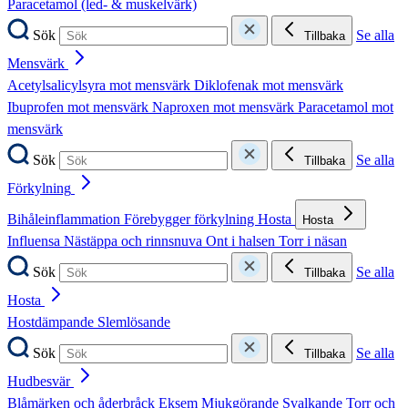
Paracetamol (led- & muskelvärk)
Sök
Se alla
Tillbaka
Mensvärk
Acetylsalicylsyra mot mensvärk
Diklofenak mot mensvärk
Ibuprofen mot mensvärk
Naproxen mot mensvärk
Paracetamol mot
mensvärk
Sök
Se alla
Tillbaka
Förkylning
Bihåleinflammation
Förebygger förkylning
Hosta
Hosta
Influensa
Nästäppa och rinnsnuva
Ont i halsen
Torr i näsan
Sök
Se alla
Tillbaka
Hosta
Hostdämpande
Slemlösande
Sök
Se alla
Tillbaka
Hudbesvär
Blåmärken och åderbråck
Eksem
Mjukgörande
Svalkande
Torr och