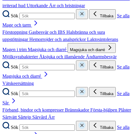
irriterad hud
Uttorkande
Ärr och bristningar
Sök
Se alla
Tillbaka
Mage och tarm
Förstoppning
Gasbesvär och IBS
Halsbränna och sura
uppstötningar
Hemorrojder och analsprickor
Laktosintolerans
Magen i trim
Magsjuka och diarré
Magsjuka och diarré
Mjölksyrabakterier
Åksjuka och illamående
Ändtarmsbesvär
Sök
Se alla
Tillbaka
Magsjuka och diarré
Vätskeersättning
Sök
Se alla
Tillbaka
Sår
Förband, bindor och kompresser
Brännskador
Första-hjälpen
Plåster
Sårtvätt
Sårtejp
Sårvård
Ärr
Sök
Se alla
Tillbaka