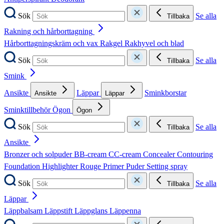
Sök
Se alla
Tillbaka
Rakning och hårborttagning
Hårborttagningskräm och vax
Rakgel
Rakhyvel och blad
Sök
Se alla
Tillbaka
Smink
Ansikte
Läppar
Sminkborstar
Ansikte
Läppar
Sminktillbehör
Ögon
Ögon
Sök
Se alla
Tillbaka
Ansikte
Bronzer och solpuder
BB-cream
CC-cream
Concealer
Contouring
Foundation
Highlighter
Rouge
Primer
Puder
Setting spray
Sök
Se alla
Tillbaka
Läppar
Läppbalsam
Läppstift
Läppglans
Läppenna