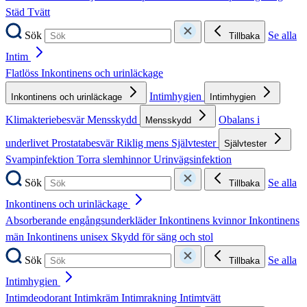
Städ
Tvätt
Sök
Se alla
Tillbaka
Intim
Flatlöss
Inkontinens och urinläckage
Intimhygien
Inkontinens och urinläckage
Intimhygien
Klimakteriebesvär
Mensskydd
Obalans i
Mensskydd
underlivet
Prostatabesvär
Riklig mens
Självtester
Självtester
Svampinfektion
Torra slemhinnor
Urinvägsinfektion
Sök
Se alla
Tillbaka
Inkontinens och urinläckage
Absorberande engångsunderkläder
Inkontinens kvinnor
Inkontinens
män
Inkontinens unisex
Skydd för säng och stol
Sök
Se alla
Tillbaka
Intimhygien
Intimdeodorant
Intimkräm
Intimrakning
Intimtvätt