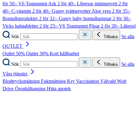
för 50:- V6 Tuggummi Ask
2 för 40:- Libresse intimservett
2 för
40:- C-vitamin
2 för 40:- Gunry tvättservetter Aloe vera
2 för 35:-
Bomullsprodukter
2 för 32:- Gunry baby bomullspinnar
2 för 30:-
Vicks halstabletter
2 för 25:- V6 Tuggummi Påsar
2 för 20:- Läkerol
Sök
Se alla
Tillbaka
OUTLET
Outlet 50%
Outlet 30%
Kort hållbarhet
Sök
Se alla
Tillbaka
Våra tjänster
Blodtrycksmätning
Fuktmätning
Kry
Vaccination
Välvald
Wolt
Drive
Öronhåltagning
Hitta apotek