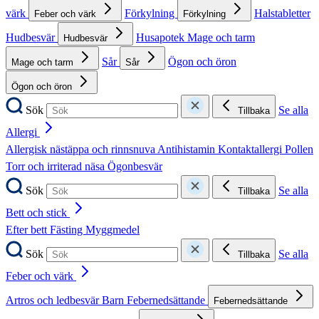
värk
Förkylning
Halstabletter
Feber och värk
Förkylning
Hudbesvär
Husapotek
Mage och tarm
Hudbesvär
Sår
Ögon och öron
Mage och tarm
Sår
Ögon och öron
Sök
Se alla
Tillbaka
Allergi
Allergisk nästäppa och rinnsnuva
Antihistamin
Kontaktallergi
Pollen
Torr och irriterad näsa
Ögonbesvär
Sök
Se alla
Tillbaka
Bett och stick
Efter bett
Fästing
Myggmedel
Sök
Se alla
Tillbaka
Feber och värk
Artros och ledbesvär
Barn
Febernedsättande
Febernedsättande