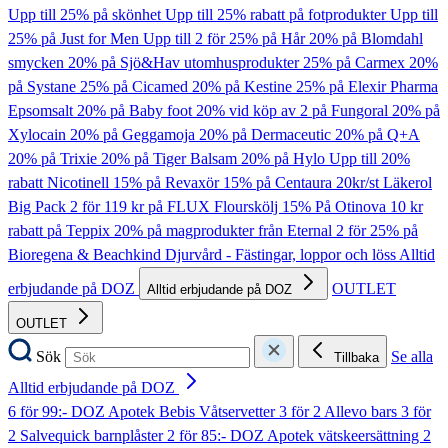
Upp till 25% på skönhet
Upp till 25% rabatt på fotprodukter
Upp till
25% på Just for Men
Upp till 2 för 25% på Hår
20% på Blomdahl
smycken
20% på Sjö&Hav utomhusprodukter
25% på Carmex
20%
på Systane
25% på Cicamed
20% på Kestine
25% på Elexir Pharma
Epsomsalt
20% på Baby foot
20% vid köp av 2 på Fungoral
20% på
Xylocain
20% på Geggamoja
20% på Dermaceutic
20% på Q+A
20% på Trixie
20% på Tiger Balsam
20% på Hylo
Upp till 20%
rabatt Nicotinell
15% på Revaxör
15% på Centaura
20kr/st Läkerol
Big Pack
2 för 119 kr på FLUX Flourskölj
15% På Otinova
10 kr
rabatt på Teppix
20% på magprodukter från Eternal
2 för 25% på
Bioregena & Beachkind
Djurvård - Fästingar, loppor och löss
Alltid
erbjudande på DOZ
OUTLET
Alltid erbjudande på DOZ
OUTLET
Sök
Se alla
Tillbaka
Alltid erbjudande på DOZ
6 för 99:- DOZ Apotek Bebis Våtservetter
3 för 2 Allevo bars
3 för
2 Salvequick barnplåster
2 för 85:- DOZ Apotek vätskeersättning
2