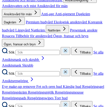
Ansiktsolja och serum
Ansiktsrengöring
Ansiktsrengöring
Ansiktsvatten och mist
Ansiktsvård för män
Anti-age
Anti-pigment
Dagkräm
Ansiktsvård för män
Premium hudvård
Ekologisk ansiktsvård
Koreansk
Dagkräm
hudvård
Läppvård
Nattkräm
Presentask ansikte
Nattkräm
Rosacea
Tillbehör för ansiktsvård
Ögon, fransar och bryn
Ögon, fransar och bryn
Sök
Se alla
Tillbaka
Ansiktsmask och skrubb
Ansiktsmask
Skrubb
Sök
Se alla
Tillbaka
Ansiktsrengöring
Eye make-up remover
Fet och oren hud
Känslig hud
Rengöringsgel
Rengöringskräm
Rengöringsmjölk
Rengöringsmousse
Rengöringspads
Rengöringswipes
Torr hud
Sök
Se alla
Tillbaka