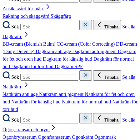
Ansiktsvård för män
Rakning och skäggvård
Skäggfärg
Sök
Se alla
Tillbaka
Dagkräm
BB-cream (Blemish Balm)
CC-cream (Color Correcting)
DD-cream
(Daily Defence)
Dagkräm anti-age
Dagkräm anti-pigment
Dagkräm
för fet och oren hud
Dagkräm för känslig hud
Dagkräm för normal
hud
Dagkräm för torr hud
Dagkräm SPF
Sök
Se alla
Tillbaka
Nattkräm
Nattkräm anti-age
Nattkräm anti-pigment
Nattkräm för fet och oren
hud
Nattkräm för känslig hud
Nattkräm för normal hud
Nattkräm för
torr hud
Sök
Se alla
Tillbaka
Ögon, fransar och bryn
Ögonbrynsserum
Ögonfransserum
Ögonkräm
Ögonmask