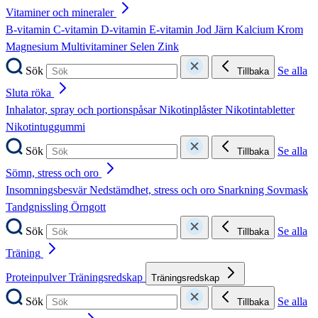
Vitaminer och mineraler
B-vitamin
C-vitamin
D-vitamin
E-vitamin
Jod
Järn
Kalcium
Krom
Magnesium
Multivitaminer
Selen
Zink
Sök
Se alla
Tillbaka
Sluta röka
Inhalator, spray och portionspåsar
Nikotinplåster
Nikotintabletter
Nikotintuggummi
Sök
Se alla
Tillbaka
Sömn, stress och oro
Insomningsbesvär
Nedstämdhet, stress och oro
Snarkning
Sovmask
Tandgnissling
Örngott
Sök
Se alla
Tillbaka
Träning
Proteinpulver
Träningsredskap
Träningsredskap
Sök
Se alla
Tillbaka