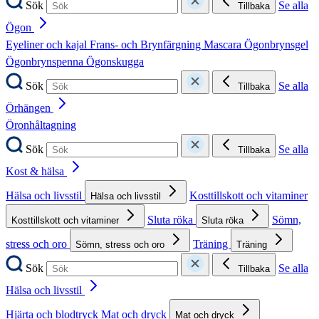
Sök
Se alla
Tillbaka
Ögon
Eyeliner och kajal
Frans- och Brynfärgning
Mascara
Ögonbrynsgel
Ögonbrynspenna
Ögonskugga
Sök
Se alla
Tillbaka
Örhängen
Öronhåltagning
Sök
Se alla
Tillbaka
Kost & hälsa
Hälsa och livsstil
Kosttillskott och vitaminer
Hälsa och livsstil
Sluta röka
Sömn,
Kosttillskott och vitaminer
Sluta röka
stress och oro
Träning
Sömn, stress och oro
Träning
Sök
Se alla
Tillbaka
Hälsa och livsstil
Hjärta och blodtryck
Mat och dryck
Mat och dryck