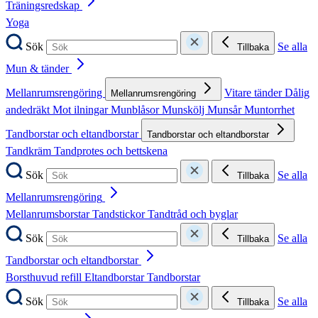
Träningsredskap
Yoga
Sök
Se alla
Tillbaka
Mun & tänder
Mellanrumsrengöring
Vitare tänder
Dålig
Mellanrumsrengöring
andedräkt
Mot ilningar
Munblåsor
Munskölj
Munsår
Muntorrhet
Tandborstar och eltandborstar
Tandborstar och eltandborstar
Tandkräm
Tandprotes och bettskena
Sök
Se alla
Tillbaka
Mellanrumsrengöring
Mellanrumsborstar
Tandstickor
Tandtråd och byglar
Sök
Se alla
Tillbaka
Tandborstar och eltandborstar
Borsthuvud refill
Eltandborstar
Tandborstar
Sök
Se alla
Tillbaka