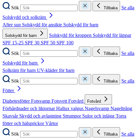
Sök
Se alla
Tillbaka
Solskydd och solkräm
After sun
Solskydd för ansikte
Solskydd för barn
Solskydd för kroppen
Solskydd för läppar
Solskydd för barn
SPF 15-25
SPF 30
SPF 50
SPF 100
Sök
Se alla
Tillbaka
Solskydd för barn
Solkräm för barn
UV-kläder för barn
Sök
Se alla
Tillbaka
Fötter
Diabetesfötter
Fotsvamp
Fotsvett
Fotvård
Fotvård
Förhårdnader och liktornar
Hallux valgus
Nagelsvamp
Nageltrång
Skavsår
Skydd och avlastning
Strumpor
Sulor och inlägg
Torra
fötter och hälsprickor
Vårtor
Sök
Se alla
Tillbaka