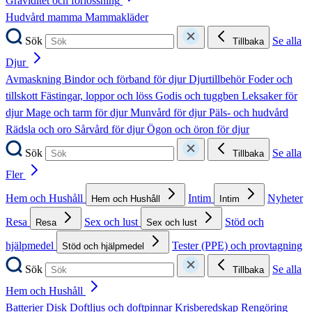
Graviditet och förlossning
Hudvård mamma
Mammakläder
Sök
Se alla
Tillbaka
Djur
Avmaskning
Bindor och förband för djur
Djurtillbehör
Foder och
tillskott
Fästingar, loppor och löss
Godis och tuggben
Leksaker för
djur
Mage och tarm för djur
Munvård för djur
Päls- och hudvård
Rädsla och oro
Sårvård för djur
Ögon och öron för djur
Sök
Se alla
Tillbaka
Fler
Hem och Hushåll
Intim
Nyheter
Hem och Hushåll
Intim
Resa
Sex och lust
Stöd och
Resa
Sex och lust
hjälpmedel
Tester (PPE) och provtagning
Stöd och hjälpmedel
Sök
Se alla
Tillbaka
Hem och Hushåll
Batterier
Disk
Doftljus och doftpinnar
Krisberedskap
Rengöring