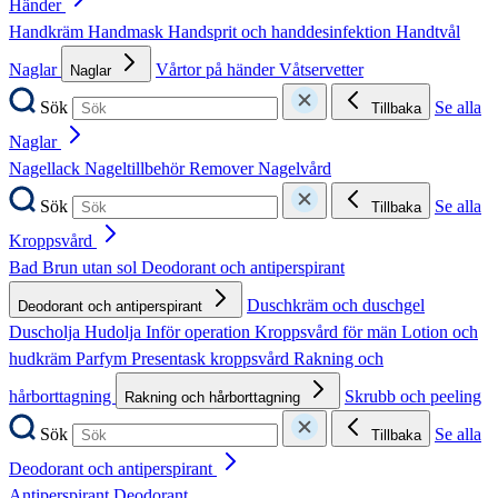
Händer
Handkräm
Handmask
Handsprit och handdesinfektion
Handtvål
Naglar
Vårtor på händer
Våtservetter
Naglar
Sök
Se alla
Tillbaka
Naglar
Nagellack
Nageltillbehör
Remover
Nagelvård
Sök
Se alla
Tillbaka
Kroppsvård
Bad
Brun utan sol
Deodorant och antiperspirant
Duschkräm och duschgel
Deodorant och antiperspirant
Duscholja
Hudolja
Inför operation
Kroppsvård för män
Lotion och
hudkräm
Parfym
Presentask kroppsvård
Rakning och
hårborttagning
Skrubb och peeling
Rakning och hårborttagning
Sök
Se alla
Tillbaka
Deodorant och antiperspirant
Antiperspirant
Deodorant