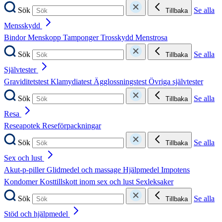
Sök
Se alla
Tillbaka
Mensskydd
Bindor
Menskopp
Tamponger
Trosskydd
Menstrosa
Sök
Se alla
Tillbaka
Självtester
Graviditetstest
Klamydiatest
Ägglossningstest
Övriga självtester
Sök
Se alla
Tillbaka
Resa
Reseapotek
Reseförpackningar
Sök
Se alla
Tillbaka
Sex och lust
Akut-p-piller
Glidmedel och massage
Hjälpmedel
Impotens
Kondomer
Kosttillskott inom sex och lust
Sexleksaker
Sök
Se alla
Tillbaka
Stöd och hjälpmedel