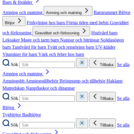
Barn & förälder
Amning och matning
Barnrummet
Blöjor
Amning och matning
Förkylning hos barn
Första tiden med bebis
Graviditet
Blöjor
och förlossning
Hudvård barn
Graviditet och förlossning
Leksaker
Mage och tarm barn
Nappar och bitringar
Solglasögon
barn
Tandvård för barn
Tvätt och rengöring barn
UV-kläder
Vitaminer för barn
Värk och feber hos barn
Sök
Se alla
Tillbaka
Amning och matning
Amningsbh
Amningstillbehör
Bröstpump och tillbehör
Haklapp
Matredskap
Nappflaskor och dinappar
Sök
Se alla
Tillbaka
Blöjor
Tygblöjor
Badblöjor
Sök
Se alla
Tillbaka