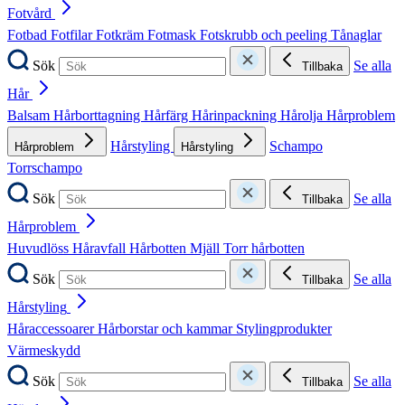
Fotvård
Fotbad
Fotfilar
Fotkräm
Fotmask
Fotskrubb och peeling
Tånaglar
Sök
Se alla
Tillbaka
Hår
Balsam
Hårborttagning
Hårfärg
Hårinpackning
Hårolja
Hårproblem
Hårstyling
Schampo
Hårproblem
Hårstyling
Torrschampo
Sök
Se alla
Tillbaka
Hårproblem
Huvudlöss
Håravfall
Hårbotten
Mjäll
Torr hårbotten
Sök
Se alla
Tillbaka
Hårstyling
Håraccessoarer
Hårborstar och kammar
Stylingprodukter
Värmeskydd
Sök
Se alla
Tillbaka