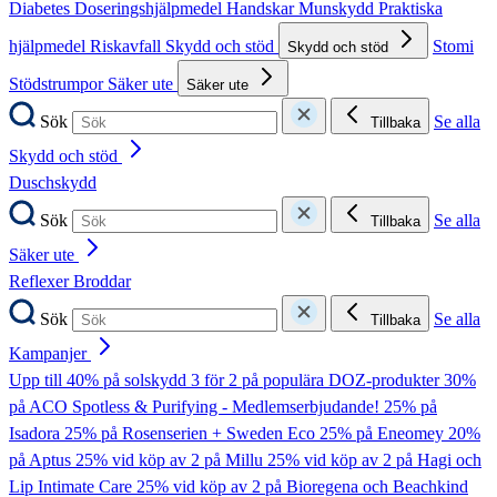
Diabetes
Doseringshjälpmedel
Handskar
Munskydd
Praktiska
hjälpmedel
Riskavfall
Skydd och stöd
Stomi
Skydd och stöd
Stödstrumpor
Säker ute
Säker ute
Sök
Se alla
Tillbaka
Skydd och stöd
Duschskydd
Sök
Se alla
Tillbaka
Säker ute
Reflexer
Broddar
Sök
Se alla
Tillbaka
Kampanjer
Upp till 40% på solskydd
3 för 2 på populära DOZ-produkter
30%
på ACO Spotless & Purifying - Medlemserbjudande!
25% på
Isadora
25% på Rosenserien + Sweden Eco
25% på Eneomey
20%
på Aptus
25% vid köp av 2 på Millu
25% vid köp av 2 på Hagi och
Lip Intimate Care
25% vid köp av 2 på Bioregena och Beachkind