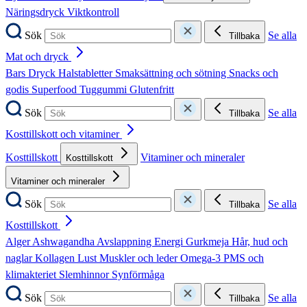
Näringsdryck
Viktkontroll
Sök
Se alla
Tillbaka
Mat och dryck
Bars
Dryck
Halstabletter
Smaksättning och sötning
Snacks och
godis
Superfood
Tuggummi
Glutenfritt
Sök
Se alla
Tillbaka
Kosttillskott och vitaminer
Kosttillskott
Vitaminer och mineraler
Kosttillskott
Vitaminer och mineraler
Sök
Se alla
Tillbaka
Kosttillskott
Alger
Ashwagandha
Avslappning
Energi
Gurkmeja
Hår, hud och
naglar
Kollagen
Lust
Muskler och leder
Omega-3
PMS och
klimakteriet
Slemhinnor
Synförmåga
Sök
Se alla
Tillbaka