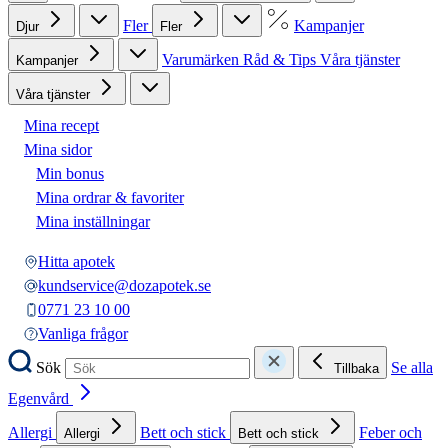
Fler
Kampanjer
Djur
Fler
Varumärken
Råd & Tips
Våra tjänster
Kampanjer
Våra tjänster
Mina recept
Mina sidor
Min bonus
Mina ordrar & favoriter
Mina inställningar
Hitta apotek
kundservice@dozapotek.se
0771 23 10 00
Vanliga frågor
Sök
Se alla
Tillbaka
Egenvård
Allergi
Bett och stick
Feber och
Allergi
Bett och stick