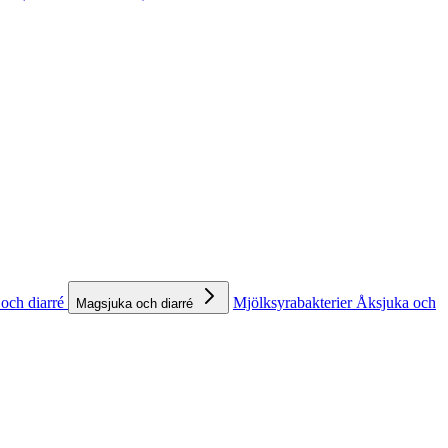
och diarré
Mjölksyrabakterier
Åksjuka och
Magsjuka och diarré