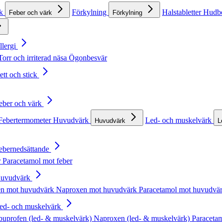
rk
Förkylning
Halstabletter
Hudb
Feber och värk
Förkylning
llergi
Torr och irriterad näsa
Ögonbesvär
ett och stick
Feber och värk
Febertermometer
Huvudvärk
Led- och muskelvärk
Huvudvärk
L
Febernedsättande
r
Paracetamol mot feber
Huvudvärk
en mot huvudvärk
Naproxen mot huvudvärk
Paracetamol mot huvudvä
Led- och muskelvärk
buprofen (led- & muskelvärk)
Naproxen (led- & muskelvärk)
Paracetam