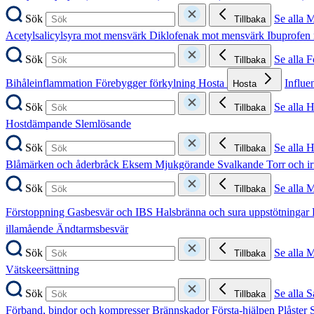
Sök
Se alla 
Tillbaka
Acetylsalicylsyra mot mensvärk
Diklofenak mot mensvärk
Ibuprofen
Sök
Se alla 
Tillbaka
Bihåleinflammation
Förebygger förkylning
Hosta
Influe
Hosta
Sök
Se alla 
Tillbaka
Hostdämpande
Slemlösande
Sök
Se alla 
Tillbaka
Blåmärken och åderbråck
Eksem
Mjukgörande
Svalkande
Torr och i
Sök
Se alla 
Tillbaka
Förstoppning
Gasbesvär och IBS
Halsbränna och sura uppstötningar
illamående
Ändtarmsbesvär
Sök
Se alla 
Tillbaka
Vätskeersättning
Sök
Se alla S
Tillbaka
Förband, bindor och kompresser
Brännskador
Första-hjälpen
Plåster