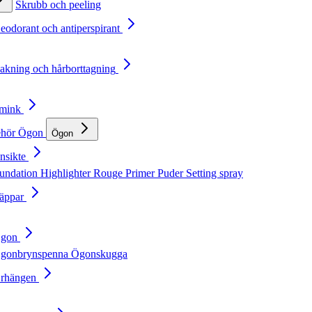
Skrubb och peeling
Deodorant och antiperspirant
Rakning och hårborttagning
Smink
ehör
Ögon
Ögon
nsikte
undation
Highlighter
Rouge
Primer
Puder
Setting spray
Läppar
Ögon
gonbrynspenna
Ögonskugga
Örhängen