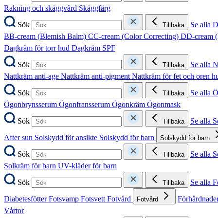
Rakning och skäggvård
Skäggfärg
Sök
Se alla 
Tillbaka
BB-cream (Blemish Balm)
CC-cream (Color Correcting)
DD-cream (
Dagkräm för torr hud
Dagkräm SPF
Sök
Se alla 
Tillbaka
Nattkräm anti-age
Nattkräm anti-pigment
Nattkräm för fet och oren 
Sök
Se alla 
Tillbaka
Ögonbrynsserum
Ögonfransserum
Ögonkräm
Ögonmask
Sök
Se alla 
Tillbaka
After sun
Solskydd för ansikte
Solskydd för barn
Solskydd för barn
Sök
Se alla 
Tillbaka
Solkräm för barn
UV-kläder för barn
Sök
Se alla F
Tillbaka
Diabetesfötter
Fotsvamp
Fotsvett
Fotvård
Förhårdnader
Fotvård
Vårtor