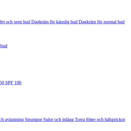
fet och oren hud
Dagkräm för känslig hud
Dagkräm för normal hud
 hud
 50
SPF 100
ch avlastning
Strumpor
Sulor och inlägg
Torra fötter och hälsprickor