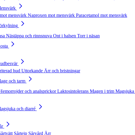
Mensvärk
 mot mensvärk
Naproxen mot mensvärk
Paracetamol mot mensvärk
Förkylning
nsa
Nästäppa och rinnsnuva
Ont i halsen
Torr i näsan
Hosta
Hudbesvär
rriterad hud
Uttorkande
Ärr och bristningar
Mage och tarm
Hemorrojder och analsprickor
Laktosintolerans
Magen i trim
Magsjuka 
Magsjuka och diarré
år
Sårtvätt
Sårtejp
Sårvård
Ärr