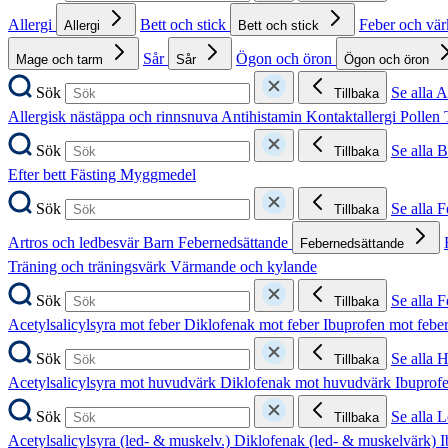
Allergi
Bett och stick
Feber och vä
Allergi
Bett och stick
Sår
Ögon och öron
Mage och tarm
Sår
Ögon och öron
Sök
Se alla A
Tillbaka
Allergisk nästäppa och rinnsnuva
Antihistamin
Kontaktallergi
Pollen
Sök
Se alla B
Tillbaka
Efter bett
Fästing
Myggmedel
Sök
Se alla 
Tillbaka
Artros och ledbesvär
Barn
Febernedsättande
Febernedsättande
Träning och träningsvärk
Värmande och kylande
Sök
Se alla 
Tillbaka
Acetylsalicylsyra mot feber
Diklofenak mot feber
Ibuprofen mot febe
Sök
Se alla 
Tillbaka
Acetylsalicylsyra mot huvudvärk
Diklofenak mot huvudvärk
Ibuprof
Sök
Se alla 
Tillbaka
Acetylsalicylsyra (led- & muskelv.)
Diklofenak (led- & muskelvärk)
I