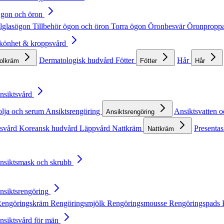
Ögon och öron
lglasögon
Tillbehör ögon och öron
Torra ögon
Öronbesvär
Öronpropp
Skönhet & kroppsvård
Dermatologisk hudvård
Fötter
Hår
solkräm
Fötter
Hår
Ansiktsvård
olja och serum
Ansiktsrengöring
Ansiktsvatten o
Ansiktsrengöring
tsvård
Koreansk hudvård
Läppvård
Nattkräm
Presentas
Nattkräm
Ansiktsmask och skrubb
Ansiktsrengöring
engöringskräm
Rengöringsmjölk
Rengöringsmousse
Rengöringspads
Ansiktsvård för män