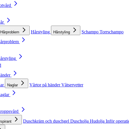
otvård
Hår
Hårstyling
Schampo
Torrschampo
Hårproblem
Hårstyling
Hårproblem
årstyling
d
Händer
lar
Vårtor på händer
Våtservetter
Naglar
Naglar
Kroppsvård
Duschkräm och duschgel
Duscholja
Hudolja
Inför operat
rspirant