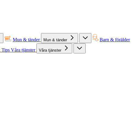
Mun & tänder
Barn & förälder
Mun & tänder
 Tips
Våra tjänster
Våra tjänster