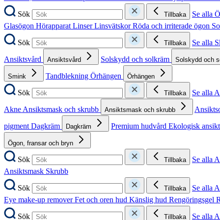
Sök
Se alla 
Tillbaka
Glasögon
Hörapparat
Linser
Linsvätskor
Röda och irriterade ögon
So
Sök
Se alla 
Tillbaka
Ansiktsvård
Solskydd och solkräm
Ansiktsvård
Solskydd och 
Tandblekning
Örhängen
Smink
Örhängen
Sök
Se alla 
Tillbaka
Akne
Ansiktsmask och skrubb
Ansikts
Ansiktsmask och skrubb
pigment
Dagkräm
Premium hudvård
Ekologisk ansik
Dagkräm
Ögon, fransar och bryn
Sök
Se alla 
Tillbaka
Ansiktsmask
Skrubb
Sök
Se alla 
Tillbaka
Eye make-up remover
Fet och oren hud
Känslig hud
Rengöringsgel
R
Sök
Se alla 
Tillbaka