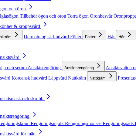
Ögon och öron
lglasögon
Tillbehör ögon och öron
Torra ögon
Öronbesvär
Öronpropp
Skönhet & kroppsvård
Dermatologisk hudvård
Fötter
Hår
solkräm
Fötter
Hår
Ansiktsvård
olja och serum
Ansiktsrengöring
Ansiktsvatten o
Ansiktsrengöring
tsvård
Koreansk hudvård
Läppvård
Nattkräm
Presentas
Nattkräm
Ansiktsmask och skrubb
Ansiktsrengöring
engöringskräm
Rengöringsmjölk
Rengöringsmousse
Rengöringspads
Ansiktsvård för män