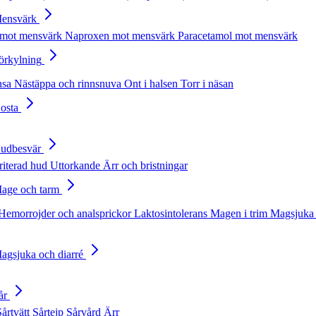
Mensvärk
 mot mensvärk
Naproxen mot mensvärk
Paracetamol mot mensvärk
Förkylning
nsa
Nästäppa och rinnsnuva
Ont i halsen
Torr i näsan
Hosta
Hudbesvär
rriterad hud
Uttorkande
Ärr och bristningar
Mage och tarm
Hemorrojder och analsprickor
Laktosintolerans
Magen i trim
Magsjuka 
Magsjuka och diarré
år
Sårtvätt
Sårtejp
Sårvård
Ärr