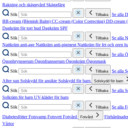
Rakning och skäggvård
Skäggfärg
Sök
Se alla 
Tillbaka
BB-cream (Blemish Balm)
CC-cream (Color Correcting)
DD-cream (
Dagkräm för torr hud
Dagkräm SPF
Sök
Se alla 
Tillbaka
Nattkräm anti-age
Nattkräm anti-pigment
Nattkräm för fet och oren 
Sök
Se alla 
Tillbaka
Ögonbrynsserum
Ögonfransserum
Ögonkräm
Ögonmask
Sök
Se alla 
Tillbaka
After sun
Solskydd för ansikte
Solskydd för barn
Solskydd för barn
Sök
Se alla 
Tillbaka
Solkräm för barn
UV-kläder för barn
Sök
Se alla F
Tillbaka
Diabetesfötter
Fotsvamp
Fotsvett
Fotvård
Förhårdnader
Fotvård
Vårtor