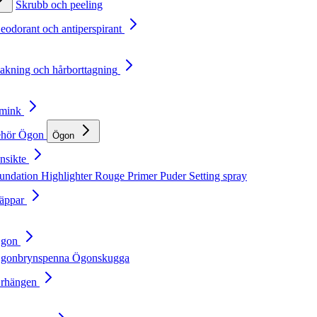
Skrubb och peeling
Deodorant och antiperspirant
Rakning och hårborttagning
Smink
ehör
Ögon
Ögon
nsikte
undation
Highlighter
Rouge
Primer
Puder
Setting spray
Läppar
Ögon
gonbrynspenna
Ögonskugga
Örhängen