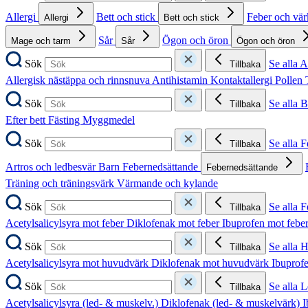
Allergi
Bett och stick
Feber och vä
Allergi
Bett och stick
Sår
Ögon och öron
Mage och tarm
Sår
Ögon och öron
Sök
Se alla A
Tillbaka
Allergisk nästäppa och rinnsnuva
Antihistamin
Kontaktallergi
Pollen
Sök
Se alla B
Tillbaka
Efter bett
Fästing
Myggmedel
Sök
Se alla 
Tillbaka
Artros och ledbesvär
Barn
Febernedsättande
Febernedsättande
Träning och träningsvärk
Värmande och kylande
Sök
Se alla 
Tillbaka
Acetylsalicylsyra mot feber
Diklofenak mot feber
Ibuprofen mot febe
Sök
Se alla 
Tillbaka
Acetylsalicylsyra mot huvudvärk
Diklofenak mot huvudvärk
Ibuprof
Sök
Se alla 
Tillbaka
Acetylsalicylsyra (led- & muskelv.)
Diklofenak (led- & muskelvärk)
I