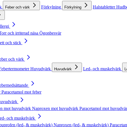
rk
Förkylning
Halstabletter
Hudb
Feber och värk
Förkylning
llergi
Torr och irriterad näsa
Ögonbesvär
ett och stick
Feber och värk
Febertermometer
Huvudvärk
Led- och muskelvärk
Huvudvärk
L
Febernedsättande
r
Paracetamol mot feber
Huvudvärk
en mot huvudvärk
Naproxen mot huvudvärk
Paracetamol mot huvudvä
Led- och muskelvärk
buprofen (led- & muskelvärk)
Naproxen (led- & muskelvärk)
Paracetam