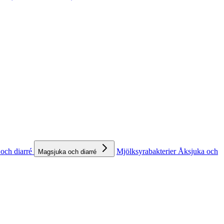
och diarré
Mjölksyrabakterier
Åksjuka och
Magsjuka och diarré