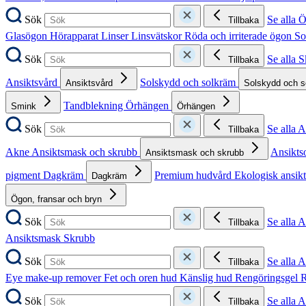
Sök
Se alla 
Tillbaka
Glasögon
Hörapparat
Linser
Linsvätskor
Röda och irriterade ögon
So
Sök
Se alla 
Tillbaka
Ansiktsvård
Solskydd och solkräm
Ansiktsvård
Solskydd och 
Tandblekning
Örhängen
Smink
Örhängen
Sök
Se alla 
Tillbaka
Akne
Ansiktsmask och skrubb
Ansikts
Ansiktsmask och skrubb
pigment
Dagkräm
Premium hudvård
Ekologisk ansik
Dagkräm
Ögon, fransar och bryn
Sök
Se alla 
Tillbaka
Ansiktsmask
Skrubb
Sök
Se alla 
Tillbaka
Eye make-up remover
Fet och oren hud
Känslig hud
Rengöringsgel
R
Sök
Se alla 
Tillbaka