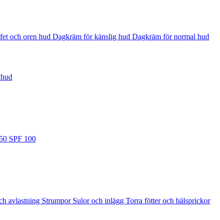
fet och oren hud
Dagkräm för känslig hud
Dagkräm för normal hud
 hud
 50
SPF 100
ch avlastning
Strumpor
Sulor och inlägg
Torra fötter och hälsprickor