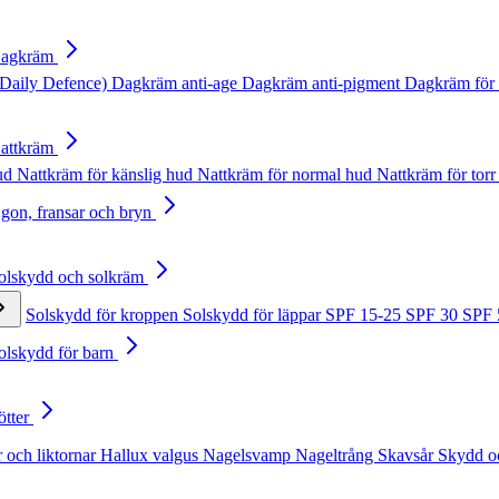
Dagkräm
Daily Defence)
Dagkräm anti-age
Dagkräm anti-pigment
Dagkräm för 
Nattkräm
hud
Nattkräm för känslig hud
Nattkräm för normal hud
Nattkräm för torr
Ögon, fransar och bryn
Solskydd och solkräm
Solskydd för kroppen
Solskydd för läppar
SPF 15-25
SPF 30
SPF
Solskydd för barn
ötter
 och liktornar
Hallux valgus
Nagelsvamp
Nageltrång
Skavsår
Skydd o