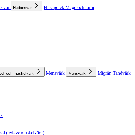
esvär
Husapotek
Mage och tarm
Hudbesvär
Mensvärk
Migrän
Tandvärk
ed- och muskelvärk
Mensvärk
rk
ol (led- & muskelvärk)