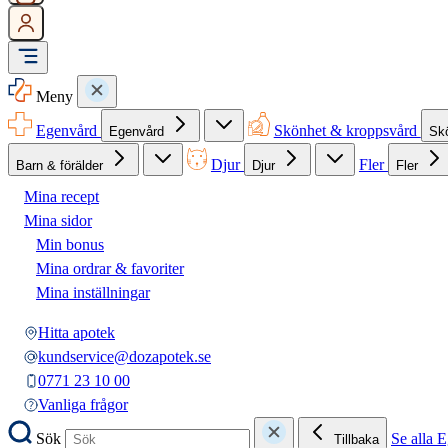
Meny
Egenvård
Skönhet & kroppsvård
Egenvård
Sk
Djur
Fler
Barn & förälder
Djur
Fler
Mina recept
Mina sidor
Min bonus
Mina ordrar & favoriter
Mina inställningar
Hitta apotek
kundservice@dozapotek.se
0771 23 10 00
Vanliga frågor
Sök
Se alla 
Tillbaka