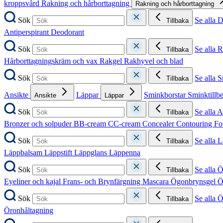
kroppsvård
Rakning och hårborttagning
Rakning och hårborttagning
Sök
Se alla 
Tillbaka
Antiperspirant
Deodorant
Sök
Se alla 
Tillbaka
Hårborttagningskräm och vax
Rakgel
Rakhyvel och blad
Sök
Se alla 
Tillbaka
Ansikte
Läppar
Sminkborstar
Sminktillb
Ansikte
Läppar
Sök
Se alla A
Tillbaka
Bronzer och solpuder
BB-cream
CC-cream
Concealer
Contouring
Fo
Sök
Se alla 
Tillbaka
Läppbalsam
Läppstift
Läppglans
Läppenna
Sök
Se alla 
Tillbaka
Eyeliner och kajal
Frans- och Brynfärgning
Mascara
Ögonbrynsgel
Ö
Sök
Se alla 
Tillbaka
Öronhåltagning