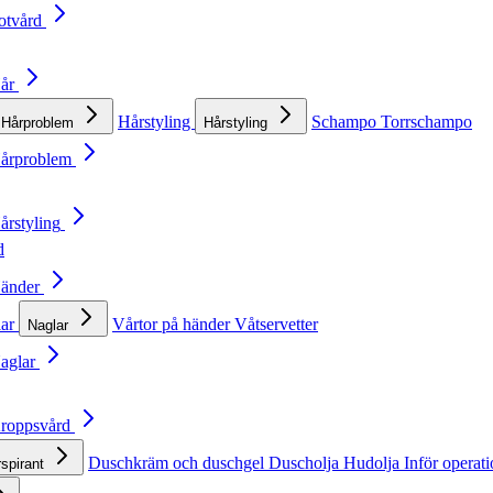
otvård
Hår
Hårstyling
Schampo
Torrschampo
Hårproblem
Hårstyling
Hårproblem
årstyling
d
Händer
lar
Vårtor på händer
Våtservetter
Naglar
Naglar
Kroppsvård
Duschkräm och duschgel
Duscholja
Hudolja
Inför operat
rspirant