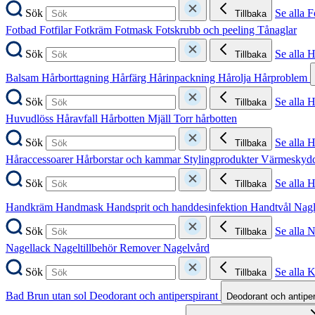
Sök
Se alla F
Tillbaka
Fotbad
Fotfilar
Fotkräm
Fotmask
Fotskrubb och peeling
Tånaglar
Sök
Se alla 
Tillbaka
Balsam
Hårborttagning
Hårfärg
Hårinpackning
Hårolja
Hårproblem
Sök
Se alla 
Tillbaka
Huvudlöss
Håravfall
Hårbotten
Mjäll
Torr hårbotten
Sök
Se alla H
Tillbaka
Håraccessoarer
Hårborstar och kammar
Stylingprodukter
Värmeskyd
Sök
Se alla 
Tillbaka
Handkräm
Handmask
Handsprit och handdesinfektion
Handtvål
Nag
Sök
Se alla 
Tillbaka
Nagellack
Nageltillbehör
Remover
Nagelvård
Sök
Se alla 
Tillbaka
Bad
Brun utan sol
Deodorant och antiperspirant
Deodorant och antipe