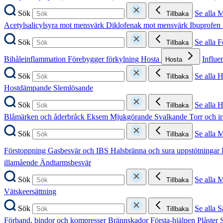
Sök
Se alla 
Tillbaka
Acetylsalicylsyra mot mensvärk
Diklofenak mot mensvärk
Ibuprofen
Sök
Se alla 
Tillbaka
Bihåleinflammation
Förebygger förkylning
Hosta
Influe
Hosta
Sök
Se alla 
Tillbaka
Hostdämpande
Slemlösande
Sök
Se alla 
Tillbaka
Blåmärken och åderbråck
Eksem
Mjukgörande
Svalkande
Torr och i
Sök
Se alla 
Tillbaka
Förstoppning
Gasbesvär och IBS
Halsbränna och sura uppstötningar
illamående
Ändtarmsbesvär
Sök
Se alla 
Tillbaka
Vätskeersättning
Sök
Se alla S
Tillbaka
Förband, bindor och kompresser
Brännskador
Första-hjälpen
Plåster