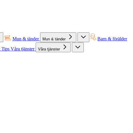
Mun & tänder
Barn & förälder
Mun & tänder
 Tips
Våra tjänster
Våra tjänster