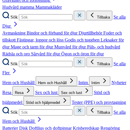
Graviditet och förlossning
Hudvård mamma
Mammakläder
Sök
Se alla
Tillbaka
Djur
Avmaskning
Bindor och förband för djur
Djurtillbehör
Foder och
tillskott
Fästingar, loppor och löss
Godis och tuggben
Leksaker för
djur
Mage och tarm för djur
Munvård för djur
Päls- och hudvård
Rädsla och oro
Sårvård för djur
Ögon och öron för djur
Sök
Se alla
Tillbaka
Fler
Hem och Hushåll
Intim
Nyheter
Hem och Hushåll
Intim
Resa
Sex och lust
Stöd och
Resa
Sex och lust
hjälpmedel
Tester (PPE) och provtagning
Stöd och hjälpmedel
Sök
Se alla
Tillbaka
Hem och Hushåll
Batterier
Disk
Doftljus och doftpinnar
Krisberedskap
Rengöring