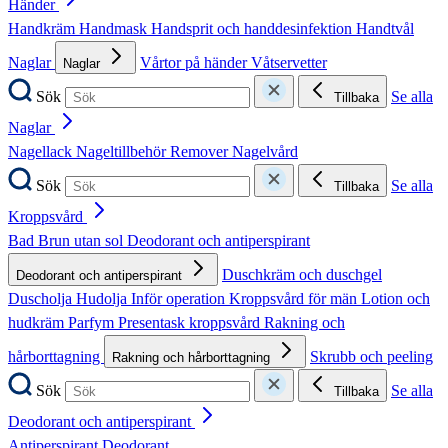
Händer
Handkräm
Handmask
Handsprit och handdesinfektion
Handtvål
Naglar
Vårtor på händer
Våtservetter
Naglar
Sök
Se alla
Tillbaka
Naglar
Nagellack
Nageltillbehör
Remover
Nagelvård
Sök
Se alla
Tillbaka
Kroppsvård
Bad
Brun utan sol
Deodorant och antiperspirant
Duschkräm och duschgel
Deodorant och antiperspirant
Duscholja
Hudolja
Inför operation
Kroppsvård för män
Lotion och
hudkräm
Parfym
Presentask kroppsvård
Rakning och
hårborttagning
Skrubb och peeling
Rakning och hårborttagning
Sök
Se alla
Tillbaka
Deodorant och antiperspirant
Antiperspirant
Deodorant