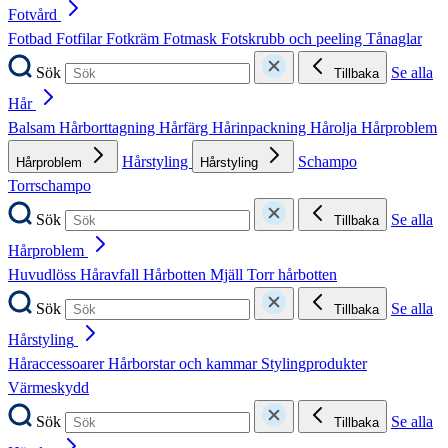
Fotvård
Fotbad
Fotfilar
Fotkräm
Fotmask
Fotskrubb och peeling
Tånaglar
Sök
Se alla
Tillbaka
Hår
Balsam
Hårborttagning
Hårfärg
Hårinpackning
Hårolja
Hårproblem
Hårstyling
Schampo
Hårproblem
Hårstyling
Torrschampo
Sök
Se alla
Tillbaka
Hårproblem
Huvudlöss
Håravfall
Hårbotten
Mjäll
Torr hårbotten
Sök
Se alla
Tillbaka
Hårstyling
Håraccessoarer
Hårborstar och kammar
Stylingprodukter
Värmeskydd
Sök
Se alla
Tillbaka