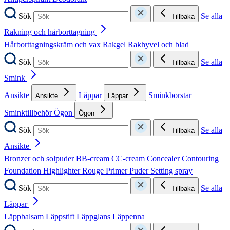
Sök
Se alla
Tillbaka
Rakning och hårborttagning
Hårborttagningskräm och vax
Rakgel
Rakhyvel och blad
Sök
Se alla
Tillbaka
Smink
Ansikte
Läppar
Sminkborstar
Ansikte
Läppar
Sminktillbehör
Ögon
Ögon
Sök
Se alla
Tillbaka
Ansikte
Bronzer och solpuder
BB-cream
CC-cream
Concealer
Contouring
Foundation
Highlighter
Rouge
Primer
Puder
Setting spray
Sök
Se alla
Tillbaka
Läppar
Läppbalsam
Läppstift
Läppglans
Läppenna