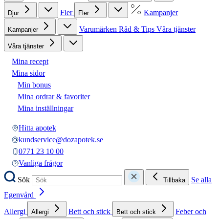
Fler
Kampanjer
Djur
Fler
Varumärken
Råd & Tips
Våra tjänster
Kampanjer
Våra tjänster
Mina recept
Mina sidor
Min bonus
Mina ordrar & favoriter
Mina inställningar
Hitta apotek
kundservice@dozapotek.se
0771 23 10 00
Vanliga frågor
Sök
Se alla
Tillbaka
Egenvård
Allergi
Bett och stick
Feber och
Allergi
Bett och stick