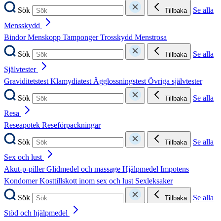
Sök
Se alla
Tillbaka
Mensskydd
Bindor
Menskopp
Tamponger
Trosskydd
Menstrosa
Sök
Se alla
Tillbaka
Självtester
Graviditetstest
Klamydiatest
Ägglossningstest
Övriga självtester
Sök
Se alla
Tillbaka
Resa
Reseapotek
Reseförpackningar
Sök
Se alla
Tillbaka
Sex och lust
Akut-p-piller
Glidmedel och massage
Hjälpmedel
Impotens
Kondomer
Kosttillskott inom sex och lust
Sexleksaker
Sök
Se alla
Tillbaka
Stöd och hjälpmedel