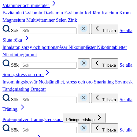
Vitaminer och mineraler
B-vitamin
C-vitamin
D-vitamin
E-vitamin
Jod
Järn
Kalcium
Krom
Magnesium
Multivitaminer
Selen
Zink
Sök
Se alla
Tillbaka
Sluta röka
Inhalator, spray och portionspåsar
Nikotinplåster
Nikotintabletter
Nikotintuggummi
Sök
Se alla
Tillbaka
Sömn, stress och oro
Insomningsbesvär
Nedstämdhet, stress och oro
Snarkning
Sovmask
Tandgnissling
Örngott
Sök
Se alla
Tillbaka
Träning
Proteinpulver
Träningsredskap
Träningsredskap
Sök
Se alla
Tillbaka