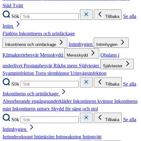
Städ
Tvätt
Sök
Se alla
Tillbaka
Intim
Flatlöss
Inkontinens och urinläckage
Intimhygien
Inkontinens och urinläckage
Intimhygien
Klimakteriebesvär
Mensskydd
Obalans i
Mensskydd
underlivet
Prostatabesvär
Riklig mens
Självtester
Självtester
Svampinfektion
Torra slemhinnor
Urinvägsinfektion
Sök
Se alla
Tillbaka
Inkontinens och urinläckage
Absorberande engångsunderkläder
Inkontinens kvinnor
Inkontinens
män
Inkontinens unisex
Skydd för säng och stol
Sök
Se alla
Tillbaka
Intimhygien
Intimdeodorant
Intimkräm
Intimrakning
Intimtvätt