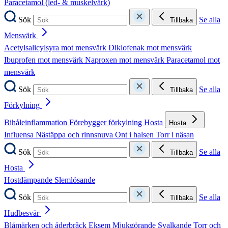
Paracetamol (led- & muskelvärk)
Sök
Se alla
Tillbaka
Mensvärk
Acetylsalicylsyra mot mensvärk
Diklofenak mot mensvärk
Ibuprofen mot mensvärk
Naproxen mot mensvärk
Paracetamol mot
mensvärk
Sök
Se alla
Tillbaka
Förkylning
Bihåleinflammation
Förebygger förkylning
Hosta
Hosta
Influensa
Nästäppa och rinnsnuva
Ont i halsen
Torr i näsan
Sök
Se alla
Tillbaka
Hosta
Hostdämpande
Slemlösande
Sök
Se alla
Tillbaka
Hudbesvär
Blåmärken och åderbråck
Eksem
Mjukgörande
Svalkande
Torr och