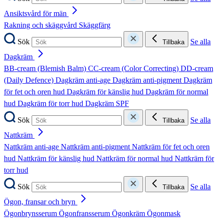
Ansiktsvård för män
Rakning och skäggvård
Skäggfärg
Sök
Se alla
Tillbaka
Dagkräm
BB-cream (Blemish Balm)
CC-cream (Color Correcting)
DD-cream
(Daily Defence)
Dagkräm anti-age
Dagkräm anti-pigment
Dagkräm
för fet och oren hud
Dagkräm för känslig hud
Dagkräm för normal
hud
Dagkräm för torr hud
Dagkräm SPF
Sök
Se alla
Tillbaka
Nattkräm
Nattkräm anti-age
Nattkräm anti-pigment
Nattkräm för fet och oren
hud
Nattkräm för känslig hud
Nattkräm för normal hud
Nattkräm för
torr hud
Sök
Se alla
Tillbaka
Ögon, fransar och bryn
Ögonbrynsserum
Ögonfransserum
Ögonkräm
Ögonmask