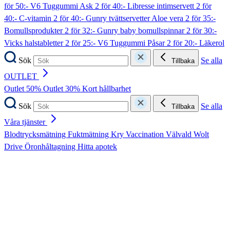
för 50:- V6 Tuggummi Ask
2 för 40:- Libresse intimservett
2 för
40:- C-vitamin
2 för 40:- Gunry tvättservetter Aloe vera
2 för 35:-
Bomullsprodukter
2 för 32:- Gunry baby bomullspinnar
2 för 30:-
Vicks halstabletter
2 för 25:- V6 Tuggummi Påsar
2 för 20:- Läkerol
Sök
Se alla
Tillbaka
OUTLET
Outlet 50%
Outlet 30%
Kort hållbarhet
Sök
Se alla
Tillbaka
Våra tjänster
Blodtrycksmätning
Fuktmätning
Kry
Vaccination
Välvald
Wolt
Drive
Öronhåltagning
Hitta apotek