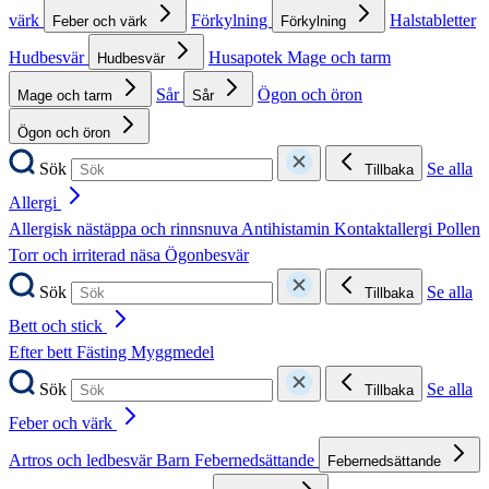
värk
Förkylning
Halstabletter
Feber och värk
Förkylning
Hudbesvär
Husapotek
Mage och tarm
Hudbesvär
Sår
Ögon och öron
Mage och tarm
Sår
Ögon och öron
Sök
Se alla
Tillbaka
Allergi
Allergisk nästäppa och rinnsnuva
Antihistamin
Kontaktallergi
Pollen
Torr och irriterad näsa
Ögonbesvär
Sök
Se alla
Tillbaka
Bett och stick
Efter bett
Fästing
Myggmedel
Sök
Se alla
Tillbaka
Feber och värk
Artros och ledbesvär
Barn
Febernedsättande
Febernedsättande