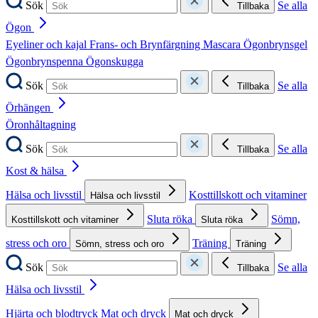
Sök
Se alla
Tillbaka
Ögon
Eyeliner och kajal
Frans- och Brynfärgning
Mascara
Ögonbrynsgel
Ögonbrynspenna
Ögonskugga
Sök
Se alla
Tillbaka
Örhängen
Öronhåltagning
Sök
Se alla
Tillbaka
Kost & hälsa
Hälsa och livsstil
Kosttillskott och vitaminer
Hälsa och livsstil
Sluta röka
Sömn,
Kosttillskott och vitaminer
Sluta röka
stress och oro
Träning
Sömn, stress och oro
Träning
Sök
Se alla
Tillbaka
Hälsa och livsstil
Hjärta och blodtryck
Mat och dryck
Mat och dryck