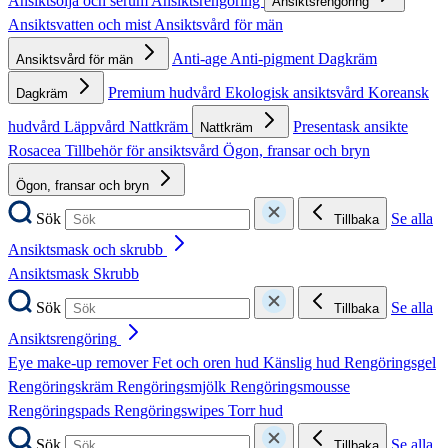
Ansiktsolja och serum
Ansiktsrengöring
Ansiktsrengöring
Ansiktsvatten och mist
Ansiktsvård för män
Anti-age
Anti-pigment
Dagkräm
Ansiktsvård för män
Premium hudvård
Ekologisk ansiktsvård
Koreansk
Dagkräm
hudvård
Läppvård
Nattkräm
Presentask ansikte
Nattkräm
Rosacea
Tillbehör för ansiktsvård
Ögon, fransar och bryn
Ögon, fransar och bryn
Sök
Se alla
Tillbaka
Ansiktsmask och skrubb
Ansiktsmask
Skrubb
Sök
Se alla
Tillbaka
Ansiktsrengöring
Eye make-up remover
Fet och oren hud
Känslig hud
Rengöringsgel
Rengöringskräm
Rengöringsmjölk
Rengöringsmousse
Rengöringspads
Rengöringswipes
Torr hud
Sök
Se alla
Tillbaka