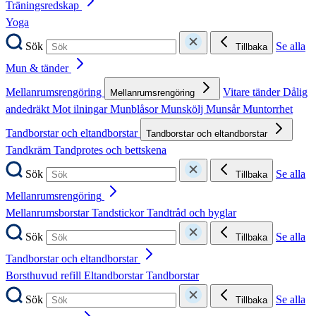
Träningsredskap
Yoga
Sök
Se alla
Tillbaka
Mun & tänder
Mellanrumsrengöring
Vitare tänder
Dålig
Mellanrumsrengöring
andedräkt
Mot ilningar
Munblåsor
Munskölj
Munsår
Muntorrhet
Tandborstar och eltandborstar
Tandborstar och eltandborstar
Tandkräm
Tandprotes och bettskena
Sök
Se alla
Tillbaka
Mellanrumsrengöring
Mellanrumsborstar
Tandstickor
Tandtråd och byglar
Sök
Se alla
Tillbaka
Tandborstar och eltandborstar
Borsthuvud refill
Eltandborstar
Tandborstar
Sök
Se alla
Tillbaka