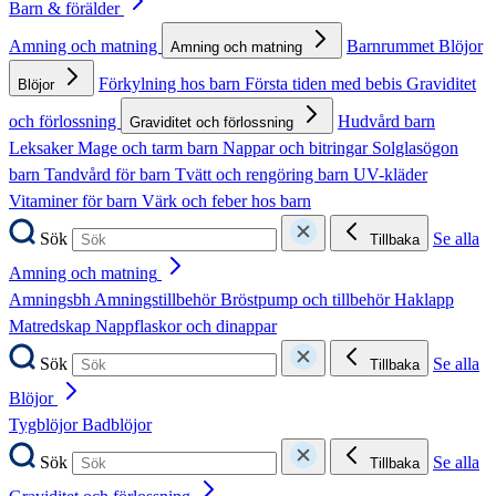
Barn & förälder
Amning och matning
Barnrummet
Blöjor
Amning och matning
Förkylning hos barn
Första tiden med bebis
Graviditet
Blöjor
och förlossning
Hudvård barn
Graviditet och förlossning
Leksaker
Mage och tarm barn
Nappar och bitringar
Solglasögon
barn
Tandvård för barn
Tvätt och rengöring barn
UV-kläder
Vitaminer för barn
Värk och feber hos barn
Sök
Se alla
Tillbaka
Amning och matning
Amningsbh
Amningstillbehör
Bröstpump och tillbehör
Haklapp
Matredskap
Nappflaskor och dinappar
Sök
Se alla
Tillbaka
Blöjor
Tygblöjor
Badblöjor
Sök
Se alla
Tillbaka