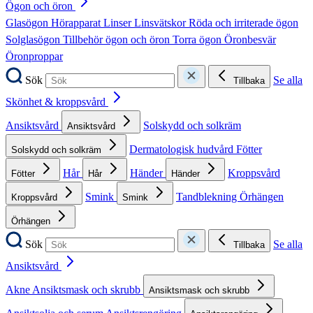
Ögon och öron
Glasögon
Hörapparat
Linser
Linsvätskor
Röda och irriterade ögon
Solglasögon
Tillbehör ögon och öron
Torra ögon
Öronbesvär
Öronproppar
Sök
Se alla
Tillbaka
Skönhet & kroppsvård
Ansiktsvård
Solskydd och solkräm
Ansiktsvård
Dermatologisk hudvård
Fötter
Solskydd och solkräm
Hår
Händer
Kroppsvård
Fötter
Hår
Händer
Smink
Tandblekning
Örhängen
Kroppsvård
Smink
Örhängen
Sök
Se alla
Tillbaka
Ansiktsvård
Akne
Ansiktsmask och skrubb
Ansiktsmask och skrubb