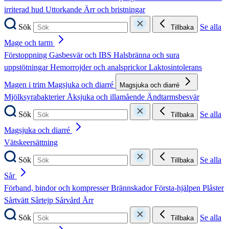
irriterad hud
Uttorkande
Ärr och bristningar
Sök
Se alla
Tillbaka
Mage och tarm
Förstoppning
Gasbesvär och IBS
Halsbränna och sura
uppstötningar
Hemorrojder och analsprickor
Laktosintolerans
Magen i trim
Magsjuka och diarré
Magsjuka och diarré
Mjölksyrabakterier
Åksjuka och illamående
Ändtarmsbesvär
Sök
Se alla
Tillbaka
Magsjuka och diarré
Vätskeersättning
Sök
Se alla
Tillbaka
Sår
Förband, bindor och kompresser
Brännskador
Första-hjälpen
Plåster
Sårtvätt
Sårtejp
Sårvård
Ärr
Sök
Se alla
Tillbaka