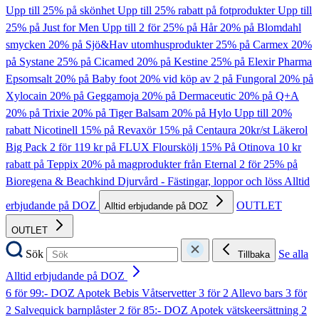
Upp till 25% på skönhet
Upp till 25% rabatt på fotprodukter
Upp till
25% på Just for Men
Upp till 2 för 25% på Hår
20% på Blomdahl
smycken
20% på Sjö&Hav utomhusprodukter
25% på Carmex
20%
på Systane
25% på Cicamed
20% på Kestine
25% på Elexir Pharma
Epsomsalt
20% på Baby foot
20% vid köp av 2 på Fungoral
20% på
Xylocain
20% på Geggamoja
20% på Dermaceutic
20% på Q+A
20% på Trixie
20% på Tiger Balsam
20% på Hylo
Upp till 20%
rabatt Nicotinell
15% på Revaxör
15% på Centaura
20kr/st Läkerol
Big Pack
2 för 119 kr på FLUX Flourskölj
15% På Otinova
10 kr
rabatt på Teppix
20% på magprodukter från Eternal
2 för 25% på
Bioregena & Beachkind
Djurvård - Fästingar, loppor och löss
Alltid
erbjudande på DOZ
OUTLET
Alltid erbjudande på DOZ
OUTLET
Sök
Se alla
Tillbaka
Alltid erbjudande på DOZ
6 för 99:- DOZ Apotek Bebis Våtservetter
3 för 2 Allevo bars
3 för
2 Salvequick barnplåster
2 för 85:- DOZ Apotek vätskeersättning
2