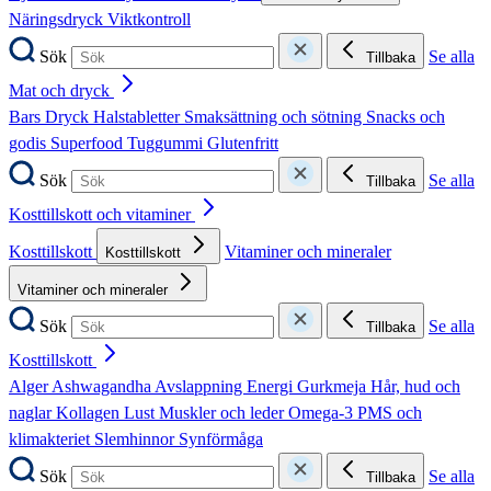
Näringsdryck
Viktkontroll
Sök
Se alla
Tillbaka
Mat och dryck
Bars
Dryck
Halstabletter
Smaksättning och sötning
Snacks och
godis
Superfood
Tuggummi
Glutenfritt
Sök
Se alla
Tillbaka
Kosttillskott och vitaminer
Kosttillskott
Vitaminer och mineraler
Kosttillskott
Vitaminer och mineraler
Sök
Se alla
Tillbaka
Kosttillskott
Alger
Ashwagandha
Avslappning
Energi
Gurkmeja
Hår, hud och
naglar
Kollagen
Lust
Muskler och leder
Omega-3
PMS och
klimakteriet
Slemhinnor
Synförmåga
Sök
Se alla
Tillbaka