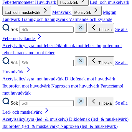
Febertermometer
Huvudvärk
Led- och muskelvärk
Huvudvärk
Mensvärk
Migrän
Led- och muskelvärk
Mensvärk
Tandvärk
Träning och träningsvärk
Värmande och kylande
Sök
Se alla
Tillbaka
Febernedsättande
Acetylsalicylsyra mot feber
Diklofenak mot feber
Ibuprofen mot
feber
Paracetamol mot feber
Sök
Se alla
Tillbaka
Huvudvärk
Acetylsalicylsyra mot huvudvärk
Diklofenak mot huvudvärk
Ibuprofen mot huvudvärk
Naproxen mot huvudvärk
Paracetamol
mot huvudvärk
Sök
Se alla
Tillbaka
Led- och muskelvärk
Acetylsalicylsyra (led- & muskelv.)
Diklofenak (led- & muskelvärk)
Ibuprofen (led- & muskelvärk)
Naproxen (led- & muskelvärk)