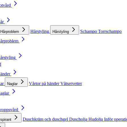
otvård
Hår
Hårstyling
Schampo
Torrschampo
Hårproblem
Hårstyling
Hårproblem
årstyling
d
Händer
lar
Vårtor på händer
Våtservetter
Naglar
Naglar
Kroppsvård
Duschkräm och duschgel
Duscholja
Hudolja
Inför operat
rspirant