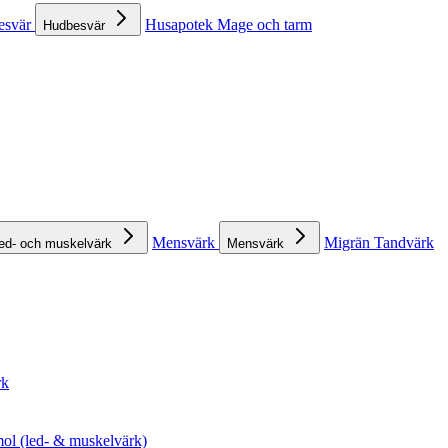
esvär
Husapotek
Mage och tarm
Hudbesvär
Mensvärk
Migrän
Tandvärk
ed- och muskelvärk
Mensvärk
rk
ol (led- & muskelvärk)