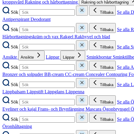
kroppsvård
Rakning och hårborttagning
Rakning och hårborttagning
Sök
Se alla 
Tillbaka
Antiperspirant
Deodorant
Sök
Se alla 
Tillbaka
Hårborttagningskräm och vax
Rakgel
Rakhyvel och blad
Sök
Se alla 
Tillbaka
Ansikte
Läppar
Sminkborstar
Sminktillb
Ansikte
Läppar
Sök
Se alla A
Tillbaka
Bronzer och solpuder
BB-cream
CC-cream
Concealer
Contouring
Fo
Sök
Se alla 
Tillbaka
Läppbalsam
Läppstift
Läppglans
Läppenna
Sök
Se alla 
Tillbaka
Eyeliner och kajal
Frans- och Brynfärgning
Mascara
Ögonbrynsgel
Ö
Sök
Se alla 
Tillbaka
Öronhåltagning