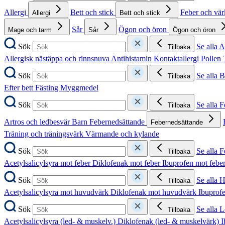
Allergi
Bett och stick
Feber och vä
Allergi
Bett och stick
Sår
Ögon och öron
Mage och tarm
Sår
Ögon och öron
Sök
Se alla A
Tillbaka
Allergisk nästäppa och rinnsnuva
Antihistamin
Kontaktallergi
Pollen
Sök
Se alla B
Tillbaka
Efter bett
Fästing
Myggmedel
Sök
Se alla 
Tillbaka
Artros och ledbesvär
Barn
Febernedsättande
Febernedsättande
Träning och träningsvärk
Värmande och kylande
Sök
Se alla 
Tillbaka
Acetylsalicylsyra mot feber
Diklofenak mot feber
Ibuprofen mot febe
Sök
Se alla 
Tillbaka
Acetylsalicylsyra mot huvudvärk
Diklofenak mot huvudvärk
Ibuprof
Sök
Se alla 
Tillbaka
Acetylsalicylsyra (led- & muskelv.)
Diklofenak (led- & muskelvärk)
I