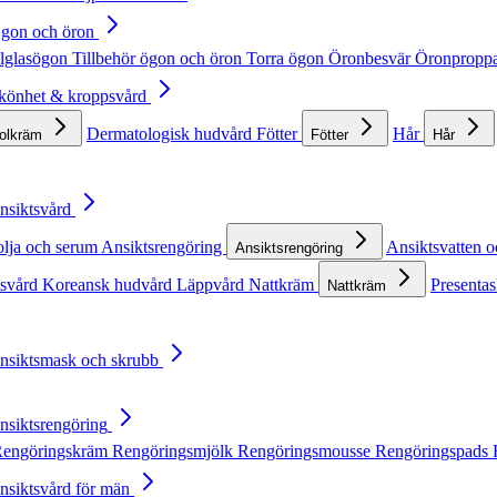
Ögon och öron
lglasögon
Tillbehör ögon och öron
Torra ögon
Öronbesvär
Öronpropp
Skönhet & kroppsvård
Dermatologisk hudvård
Fötter
Hår
solkräm
Fötter
Hår
Ansiktsvård
olja och serum
Ansiktsrengöring
Ansiktsvatten o
Ansiktsrengöring
tsvård
Koreansk hudvård
Läppvård
Nattkräm
Presentas
Nattkräm
Ansiktsmask och skrubb
Ansiktsrengöring
engöringskräm
Rengöringsmjölk
Rengöringsmousse
Rengöringspads
Ansiktsvård för män