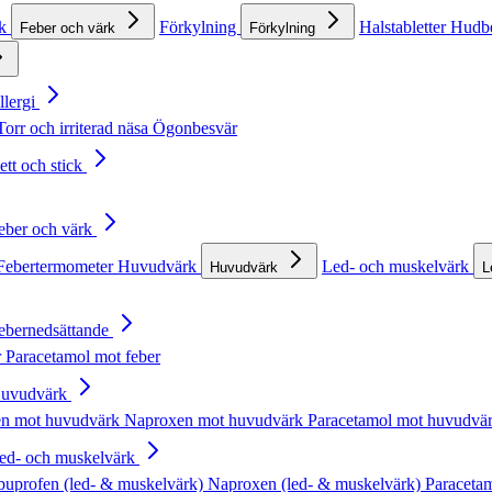
rk
Förkylning
Halstabletter
Hudb
Feber och värk
Förkylning
llergi
Torr och irriterad näsa
Ögonbesvär
ett och stick
Feber och värk
Febertermometer
Huvudvärk
Led- och muskelvärk
Huvudvärk
L
Febernedsättande
r
Paracetamol mot feber
Huvudvärk
en mot huvudvärk
Naproxen mot huvudvärk
Paracetamol mot huvudvä
Led- och muskelvärk
buprofen (led- & muskelvärk)
Naproxen (led- & muskelvärk)
Paracetam