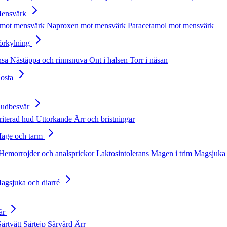
Mensvärk
 mot mensvärk
Naproxen mot mensvärk
Paracetamol mot mensvärk
Förkylning
nsa
Nästäppa och rinnsnuva
Ont i halsen
Torr i näsan
Hosta
Hudbesvär
rriterad hud
Uttorkande
Ärr och bristningar
Mage och tarm
Hemorrojder och analsprickor
Laktosintolerans
Magen i trim
Magsjuka 
Magsjuka och diarré
år
Sårtvätt
Sårtejp
Sårvård
Ärr