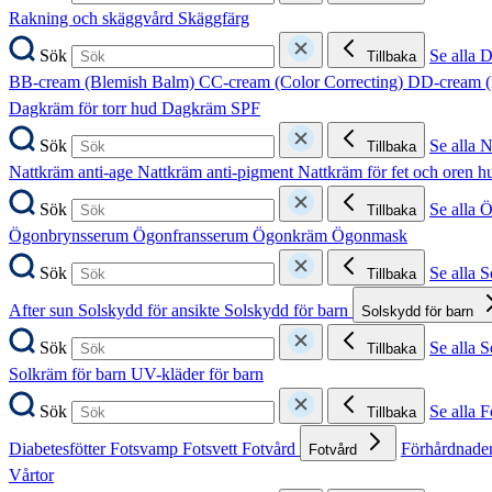
Rakning och skäggvård
Skäggfärg
Sök
Se alla 
Tillbaka
BB-cream (Blemish Balm)
CC-cream (Color Correcting)
DD-cream (
Dagkräm för torr hud
Dagkräm SPF
Sök
Se alla 
Tillbaka
Nattkräm anti-age
Nattkräm anti-pigment
Nattkräm för fet och oren 
Sök
Se alla 
Tillbaka
Ögonbrynsserum
Ögonfransserum
Ögonkräm
Ögonmask
Sök
Se alla 
Tillbaka
After sun
Solskydd för ansikte
Solskydd för barn
Solskydd för barn
Sök
Se alla 
Tillbaka
Solkräm för barn
UV-kläder för barn
Sök
Se alla F
Tillbaka
Diabetesfötter
Fotsvamp
Fotsvett
Fotvård
Förhårdnader
Fotvård
Vårtor