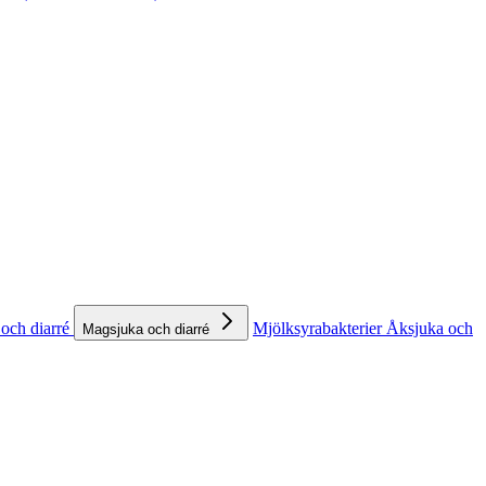
och diarré
Mjölksyrabakterier
Åksjuka och
Magsjuka och diarré