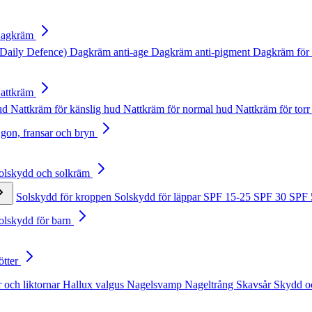
Dagkräm
Daily Defence)
Dagkräm anti-age
Dagkräm anti-pigment
Dagkräm för 
Nattkräm
hud
Nattkräm för känslig hud
Nattkräm för normal hud
Nattkräm för torr
Ögon, fransar och bryn
Solskydd och solkräm
Solskydd för kroppen
Solskydd för läppar
SPF 15-25
SPF 30
SPF
Solskydd för barn
ötter
 och liktornar
Hallux valgus
Nagelsvamp
Nageltrång
Skavsår
Skydd o