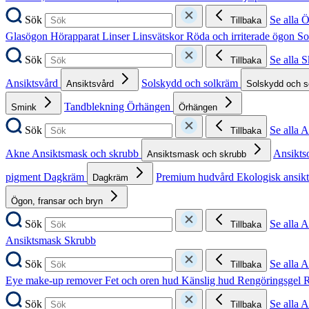
Sök
Se alla 
Tillbaka
Glasögon
Hörapparat
Linser
Linsvätskor
Röda och irriterade ögon
So
Sök
Se alla 
Tillbaka
Ansiktsvård
Solskydd och solkräm
Ansiktsvård
Solskydd och 
Tandblekning
Örhängen
Smink
Örhängen
Sök
Se alla 
Tillbaka
Akne
Ansiktsmask och skrubb
Ansikts
Ansiktsmask och skrubb
pigment
Dagkräm
Premium hudvård
Ekologisk ansik
Dagkräm
Ögon, fransar och bryn
Sök
Se alla 
Tillbaka
Ansiktsmask
Skrubb
Sök
Se alla 
Tillbaka
Eye make-up remover
Fet och oren hud
Känslig hud
Rengöringsgel
R
Sök
Se alla 
Tillbaka