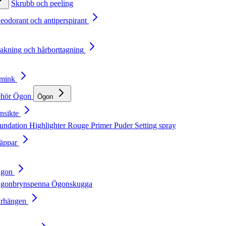
Skrubb och peeling
Deodorant och antiperspirant
Rakning och hårborttagning
Smink
ehör
Ögon
Ögon
nsikte
undation
Highlighter
Rouge
Primer
Puder
Setting spray
Läppar
Ögon
gonbrynspenna
Ögonskugga
Örhängen