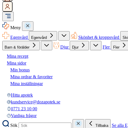
Meny
Egenvård
Skönhet & kroppsvård
Egenvård
Sk
Djur
Fler
Barn & förälder
Djur
Fler
Mina recept
Mina sidor
Min bonus
Mina ordrar & favoriter
Mina inställningar
Hitta apotek
kundservice@dozapotek.se
0771 23 10 00
Vanliga frågor
Sök
Se alla 
Tillbaka