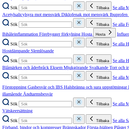
Sök
Se alla 
Tillbaka
Acetylsalicylsyra mot mensvärk
Diklofenak mot mensvärk
Ibuprofen
Sök
Se alla 
Tillbaka
Bihåleinflammation
Förebygger förkylning
Hosta
Influe
Hosta
Sök
Se alla 
Tillbaka
Hostdämpande
Slemlösande
Sök
Se alla 
Tillbaka
Blåmärken och åderbråck
Eksem
Mjukgörande
Svalkande
Torr och i
Sök
Se alla 
Tillbaka
Förstoppning
Gasbesvär och IBS
Halsbränna och sura uppstötningar
illamående
Ändtarmsbesvär
Sök
Se alla 
Tillbaka
Vätskeersättning
Sök
Se alla S
Tillbaka
Förband, bindor och kompresser
Brännskador
Första-hjälpen
Plåster