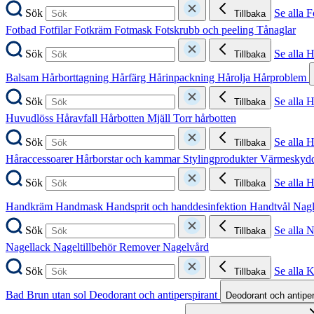
Sök
Se alla F
Tillbaka
Fotbad
Fotfilar
Fotkräm
Fotmask
Fotskrubb och peeling
Tånaglar
Sök
Se alla 
Tillbaka
Balsam
Hårborttagning
Hårfärg
Hårinpackning
Hårolja
Hårproblem
Sök
Se alla 
Tillbaka
Huvudlöss
Håravfall
Hårbotten
Mjäll
Torr hårbotten
Sök
Se alla H
Tillbaka
Håraccessoarer
Hårborstar och kammar
Stylingprodukter
Värmeskyd
Sök
Se alla 
Tillbaka
Handkräm
Handmask
Handsprit och handdesinfektion
Handtvål
Nag
Sök
Se alla 
Tillbaka
Nagellack
Nageltillbehör
Remover
Nagelvård
Sök
Se alla 
Tillbaka
Bad
Brun utan sol
Deodorant och antiperspirant
Deodorant och antipe