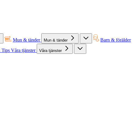
Mun & tänder
Barn & förälder
Mun & tänder
 Tips
Våra tjänster
Våra tjänster