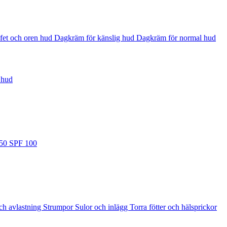
fet och oren hud
Dagkräm för känslig hud
Dagkräm för normal hud
 hud
 50
SPF 100
ch avlastning
Strumpor
Sulor och inlägg
Torra fötter och hälsprickor