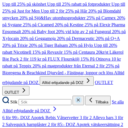
Upp till 25% på skönhet
Upp till 25% rabatt på fotprodukter
Upp till
25% på Just for Men
Upp till 2 för 25% på Hår
20% på Blomdahl
smycken
20% på Sjö&Hav utomhusprodukter
25% på Carmex
20%
på Systane
25% på Cicamed
20% på Kestine
25% på Elexir Pharma
Epsomsalt
20% på Baby foot
20% vid köp av 2 på Fungoral
20% på
Xylocain
20% på Geggamoja
20% på Dermaceutic
20% på Q+A
20% på Trixie
20% på Tiger Balsam
20% på Hylo
Upp till 20%
rabatt Nicotinell
15% på Revaxör
15% på Centaura
20kr/st Läkerol
Big Pack
2 för 119 kr på FLUX Flourskölj
15% På Otinova
10 kr
rabatt på Teppix
20% på magprodukter från Eternal
2 för 25% på
Bioregena & Beachkind
Djurvård - Fästingar, loppor och löss
Alltid
erbjudande på DOZ
OUTLET
Alltid erbjudande på DOZ
OUTLET
Sök
Se alla
Tillbaka
Alltid erbjudande på DOZ
6 för 99:- DOZ Apotek Bebis Våtservetter
3 för 2 Allevo bars
3 för
2 Salvequick barnplåster
2 för 85:- DOZ Apotek vätskeersättning
2