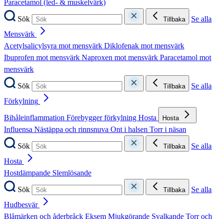
Paracetamol (led- & muskelvärk)
Sök
Se alla
Tillbaka
Mensvärk
Acetylsalicylsyra mot mensvärk
Diklofenak mot mensvärk
Ibuprofen mot mensvärk
Naproxen mot mensvärk
Paracetamol mot
mensvärk
Sök
Se alla
Tillbaka
Förkylning
Bihåleinflammation
Förebygger förkylning
Hosta
Hosta
Influensa
Nästäppa och rinnsnuva
Ont i halsen
Torr i näsan
Sök
Se alla
Tillbaka
Hosta
Hostdämpande
Slemlösande
Sök
Se alla
Tillbaka
Hudbesvär
Blåmärken och åderbråck
Eksem
Mjukgörande
Svalkande
Torr och