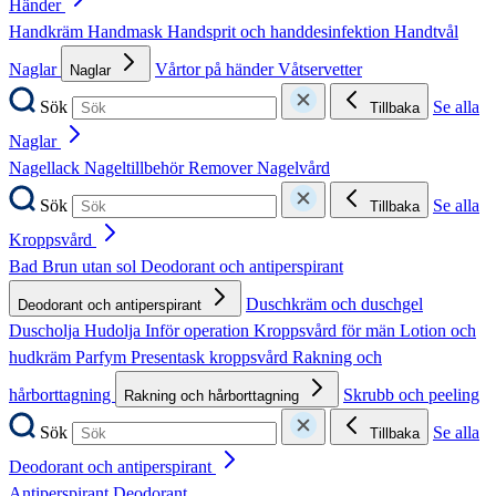
Händer
Handkräm
Handmask
Handsprit och handdesinfektion
Handtvål
Naglar
Vårtor på händer
Våtservetter
Naglar
Sök
Se alla
Tillbaka
Naglar
Nagellack
Nageltillbehör
Remover
Nagelvård
Sök
Se alla
Tillbaka
Kroppsvård
Bad
Brun utan sol
Deodorant och antiperspirant
Duschkräm och duschgel
Deodorant och antiperspirant
Duscholja
Hudolja
Inför operation
Kroppsvård för män
Lotion och
hudkräm
Parfym
Presentask kroppsvård
Rakning och
hårborttagning
Skrubb och peeling
Rakning och hårborttagning
Sök
Se alla
Tillbaka
Deodorant och antiperspirant
Antiperspirant
Deodorant