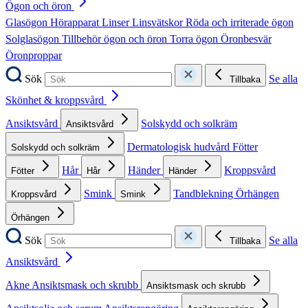
Ögon och öron
Glasögon
Hörapparat
Linser
Linsvätskor
Röda och irriterade ögon
Solglasögon
Tillbehör ögon och öron
Torra ögon
Öronbesvär
Öronproppar
Sök
Se alla
Tillbaka
Skönhet & kroppsvård
Ansiktsvård
Solskydd och solkräm
Ansiktsvård
Dermatologisk hudvård
Fötter
Solskydd och solkräm
Hår
Händer
Kroppsvård
Fötter
Hår
Händer
Smink
Tandblekning
Örhängen
Kroppsvård
Smink
Örhängen
Sök
Se alla
Tillbaka
Ansiktsvård
Akne
Ansiktsmask och skrubb
Ansiktsmask och skrubb