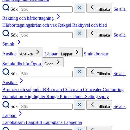
Sök
Se alla
Tillbaka
Rakning och hårborttagning
Hårborttagningskräm och vax
Rakgel
Rakhyvel och blad
Sök
Se alla
Tillbaka
Smink
Ansikte
Läppar
Sminkborstar
Ansikte
Läppar
Sminktillbehör
Ögon
Ögon
Sök
Se alla
Tillbaka
Ansikte
Bronzer och solpuder
BB-cream
CC-cream
Concealer
Contouring
Foundation
Highlighter
Rouge
Primer
Puder
Setting spray
Sök
Se alla
Tillbaka
Läppar
Läppbalsam
Läppstift
Läppglans
Läppenna