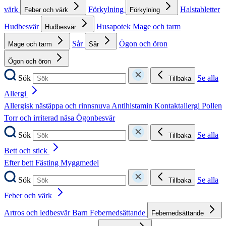
värk
Förkylning
Halstabletter
Feber och värk
Förkylning
Hudbesvär
Husapotek
Mage och tarm
Hudbesvär
Sår
Ögon och öron
Mage och tarm
Sår
Ögon och öron
Sök
Se alla
Tillbaka
Allergi
Allergisk nästäppa och rinnsnuva
Antihistamin
Kontaktallergi
Pollen
Torr och irriterad näsa
Ögonbesvär
Sök
Se alla
Tillbaka
Bett och stick
Efter bett
Fästing
Myggmedel
Sök
Se alla
Tillbaka
Feber och värk
Artros och ledbesvär
Barn
Febernedsättande
Febernedsättande