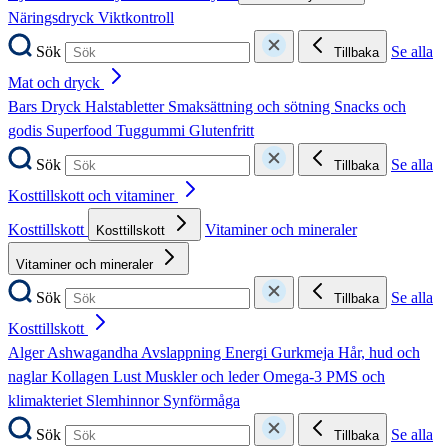
Näringsdryck
Viktkontroll
Sök
Se alla
Tillbaka
Mat och dryck
Bars
Dryck
Halstabletter
Smaksättning och sötning
Snacks och
godis
Superfood
Tuggummi
Glutenfritt
Sök
Se alla
Tillbaka
Kosttillskott och vitaminer
Kosttillskott
Vitaminer och mineraler
Kosttillskott
Vitaminer och mineraler
Sök
Se alla
Tillbaka
Kosttillskott
Alger
Ashwagandha
Avslappning
Energi
Gurkmeja
Hår, hud och
naglar
Kollagen
Lust
Muskler och leder
Omega-3
PMS och
klimakteriet
Slemhinnor
Synförmåga
Sök
Se alla
Tillbaka