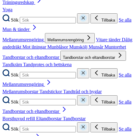
Träningsredskap
Yoga
Sök
Se alla
Tillbaka
Mun & tänder
Mellanrumsrengöring
Vitare tänder
Dålig
Mellanrumsrengöring
andedräkt
Mot ilningar
Munblåsor
Munskölj
Munsår
Muntorrhet
Tandborstar och eltandborstar
Tandborstar och eltandborstar
Tandkräm
Tandprotes och bettskena
Sök
Se alla
Tillbaka
Mellanrumsrengöring
Mellanrumsborstar
Tandstickor
Tandtråd och byglar
Sök
Se alla
Tillbaka
Tandborstar och eltandborstar
Borsthuvud refill
Eltandborstar
Tandborstar
Sök
Se alla
Tillbaka