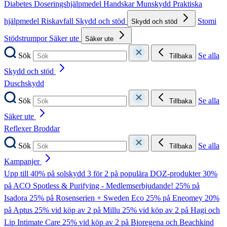
Diabetes
Doseringshjälpmedel
Handskar
Munskydd
Praktiska
hjälpmedel
Riskavfall
Skydd och stöd
Stomi
Skydd och stöd
Stödstrumpor
Säker ute
Säker ute
Sök
Se alla
Tillbaka
Skydd och stöd
Duschskydd
Sök
Se alla
Tillbaka
Säker ute
Reflexer
Broddar
Sök
Se alla
Tillbaka
Kampanjer
Upp till 40% på solskydd
3 för 2 på populära DOZ-produkter
30%
på ACO Spotless & Purifying - Medlemserbjudande!
25% på
Isadora
25% på Rosenserien + Sweden Eco
25% på Eneomey
20%
på Aptus
25% vid köp av 2 på Millu
25% vid köp av 2 på Hagi och
Lip Intimate Care
25% vid köp av 2 på Bioregena och Beachkind