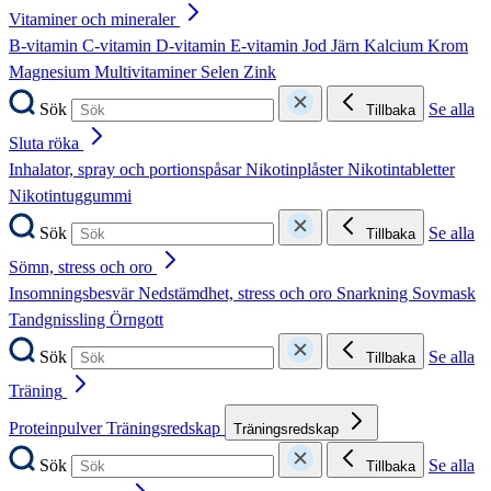
Vitaminer och mineraler
B-vitamin
C-vitamin
D-vitamin
E-vitamin
Jod
Järn
Kalcium
Krom
Magnesium
Multivitaminer
Selen
Zink
Sök
Se alla
Tillbaka
Sluta röka
Inhalator, spray och portionspåsar
Nikotinplåster
Nikotintabletter
Nikotintuggummi
Sök
Se alla
Tillbaka
Sömn, stress och oro
Insomningsbesvär
Nedstämdhet, stress och oro
Snarkning
Sovmask
Tandgnissling
Örngott
Sök
Se alla
Tillbaka
Träning
Proteinpulver
Träningsredskap
Träningsredskap
Sök
Se alla
Tillbaka