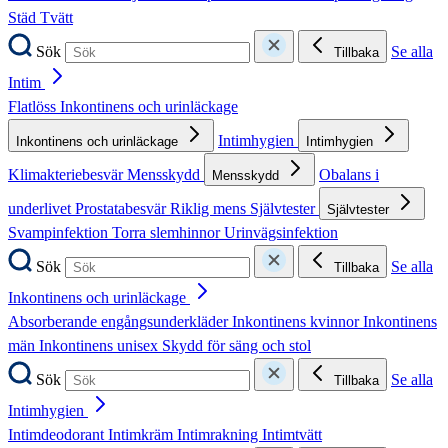
Städ
Tvätt
Sök
Se alla
Tillbaka
Intim
Flatlöss
Inkontinens och urinläckage
Intimhygien
Inkontinens och urinläckage
Intimhygien
Klimakteriebesvär
Mensskydd
Obalans i
Mensskydd
underlivet
Prostatabesvär
Riklig mens
Självtester
Självtester
Svampinfektion
Torra slemhinnor
Urinvägsinfektion
Sök
Se alla
Tillbaka
Inkontinens och urinläckage
Absorberande engångsunderkläder
Inkontinens kvinnor
Inkontinens
män
Inkontinens unisex
Skydd för säng och stol
Sök
Se alla
Tillbaka
Intimhygien
Intimdeodorant
Intimkräm
Intimrakning
Intimtvätt