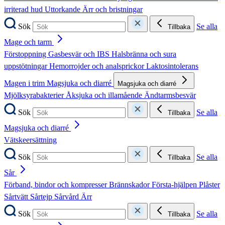
irriterad hud
Uttorkande
Ärr och bristningar
Sök
Se alla
Tillbaka
Mage och tarm
Förstoppning
Gasbesvär och IBS
Halsbränna och sura
uppstötningar
Hemorrojder och analsprickor
Laktosintolerans
Magen i trim
Magsjuka och diarré
Magsjuka och diarré
Mjölksyrabakterier
Åksjuka och illamående
Ändtarmsbesvär
Sök
Se alla
Tillbaka
Magsjuka och diarré
Vätskeersättning
Sök
Se alla
Tillbaka
Sår
Förband, bindor och kompresser
Brännskador
Första-hjälpen
Plåster
Sårtvätt
Sårtejp
Sårvård
Ärr
Sök
Se alla
Tillbaka