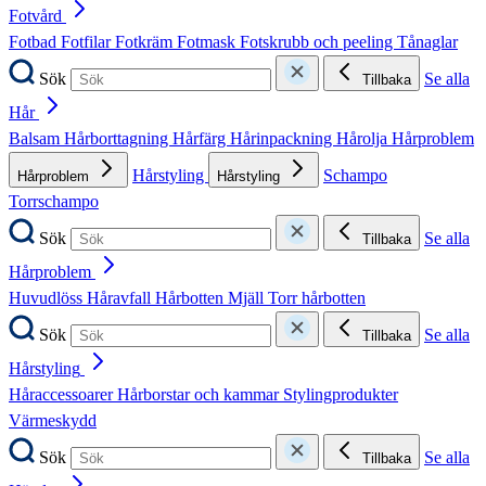
Fotvård
Fotbad
Fotfilar
Fotkräm
Fotmask
Fotskrubb och peeling
Tånaglar
Sök
Se alla
Tillbaka
Hår
Balsam
Hårborttagning
Hårfärg
Hårinpackning
Hårolja
Hårproblem
Hårstyling
Schampo
Hårproblem
Hårstyling
Torrschampo
Sök
Se alla
Tillbaka
Hårproblem
Huvudlöss
Håravfall
Hårbotten
Mjäll
Torr hårbotten
Sök
Se alla
Tillbaka
Hårstyling
Håraccessoarer
Hårborstar och kammar
Stylingprodukter
Värmeskydd
Sök
Se alla
Tillbaka