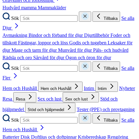
Graviditet och förlossning
Hudvård mamma
Mammakläder
Sök
Se alla
Tillbaka
Djur
Avmaskning
Bindor och förband för djur
Djurtillbehör
Foder och
tillskott
Fästingar, loppor och löss
Godis och tuggben
Leksaker för
djur
Mage och tarm för djur
Munvård för djur
Päls- och hudvård
Rädsla och oro
Sårvård för djur
Ögon och öron för djur
Sök
Se alla
Tillbaka
Fler
Hem och Hushåll
Intim
Nyheter
Hem och Hushåll
Intim
Resa
Sex och lust
Stöd och
Resa
Sex och lust
hjälpmedel
Tester (PPE) och provtagning
Stöd och hjälpmedel
Sök
Se alla
Tillbaka
Hem och Hushåll
Batterier
Disk
Doftljus och doftpinnar
Krisberedskap
Rengöring