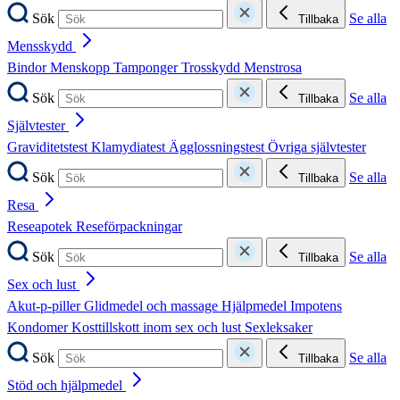
Sök
Se alla
Tillbaka
Mensskydd
Bindor
Menskopp
Tamponger
Trosskydd
Menstrosa
Sök
Se alla
Tillbaka
Självtester
Graviditetstest
Klamydiatest
Ägglossningstest
Övriga självtester
Sök
Se alla
Tillbaka
Resa
Reseapotek
Reseförpackningar
Sök
Se alla
Tillbaka
Sex och lust
Akut-p-piller
Glidmedel och massage
Hjälpmedel
Impotens
Kondomer
Kosttillskott inom sex och lust
Sexleksaker
Sök
Se alla
Tillbaka
Stöd och hjälpmedel