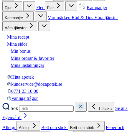
Fler
Kampanjer
Djur
Fler
Varumärken
Råd & Tips
Våra tjänster
Kampanjer
Våra tjänster
Mina recept
Mina sidor
Min bonus
Mina ordrar & favoriter
Mina inställningar
Hitta apotek
kundservice@dozapotek.se
0771 23 10 00
Vanliga frågor
Sök
Se alla
Tillbaka
Egenvård
Allergi
Bett och stick
Feber och
Allergi
Bett och stick