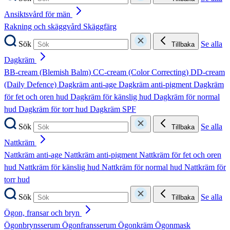
Ansiktsvård för män
Rakning och skäggvård
Skäggfärg
Sök
Se alla
Tillbaka
Dagkräm
BB-cream (Blemish Balm)
CC-cream (Color Correcting)
DD-cream
(Daily Defence)
Dagkräm anti-age
Dagkräm anti-pigment
Dagkräm
för fet och oren hud
Dagkräm för känslig hud
Dagkräm för normal
hud
Dagkräm för torr hud
Dagkräm SPF
Sök
Se alla
Tillbaka
Nattkräm
Nattkräm anti-age
Nattkräm anti-pigment
Nattkräm för fet och oren
hud
Nattkräm för känslig hud
Nattkräm för normal hud
Nattkräm för
torr hud
Sök
Se alla
Tillbaka
Ögon, fransar och bryn
Ögonbrynsserum
Ögonfransserum
Ögonkräm
Ögonmask