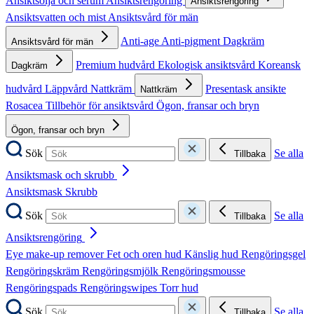
Ansiktsolja och serum
Ansiktsrengöring
Ansiktsrengöring
Ansiktsvatten och mist
Ansiktsvård för män
Anti-age
Anti-pigment
Dagkräm
Ansiktsvård för män
Premium hudvård
Ekologisk ansiktsvård
Koreansk
Dagkräm
hudvård
Läppvård
Nattkräm
Presentask ansikte
Nattkräm
Rosacea
Tillbehör för ansiktsvård
Ögon, fransar och bryn
Ögon, fransar och bryn
Sök
Se alla
Tillbaka
Ansiktsmask och skrubb
Ansiktsmask
Skrubb
Sök
Se alla
Tillbaka
Ansiktsrengöring
Eye make-up remover
Fet och oren hud
Känslig hud
Rengöringsgel
Rengöringskräm
Rengöringsmjölk
Rengöringsmousse
Rengöringspads
Rengöringswipes
Torr hud
Sök
Se alla
Tillbaka