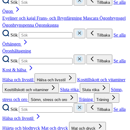
Sök
Se alla
Tillbaka
Ögon
Eyeliner och kajal
Frans- och Brynfärgning
Mascara
Ögonbrynsgel
Ögonbrynspenna
Ögonskugga
Sök
Se alla
Tillbaka
Örhängen
Öronhåltagning
Sök
Se alla
Tillbaka
Kost & hälsa
Hälsa och livsstil
Kosttillskott och vitaminer
Hälsa och livsstil
Sluta röka
Sömn,
Kosttillskott och vitaminer
Sluta röka
stress och oro
Träning
Sömn, stress och oro
Träning
Sök
Se alla
Tillbaka
Hälsa och livsstil
Hjärta och blodtryck
Mat och dryck
Mat och dryck