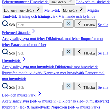
Febertermometer
Huvudvärk
Led- och muskelvärk
Huvudvärk
Mensvärk
Migrän
Led- och muskelvärk
Mensvärk
Tandvärk
Träning och träningsvärk
Värmande och kylande
Sök
Se alla
Tillbaka
Febernedsättande
Acetylsalicylsyra mot feber
Diklofenak mot feber
Ibuprofen mot
feber
Paracetamol mot feber
Sök
Se alla
Tillbaka
Huvudvärk
Acetylsalicylsyra mot huvudvärk
Diklofenak mot huvudvärk
Ibuprofen mot huvudvärk
Naproxen mot huvudvärk
Paracetamol
mot huvudvärk
Sök
Se alla
Tillbaka
Led- och muskelvärk
Acetylsalicylsyra (led- & muskelv.)
Diklofenak (led- & muskelvärk)
Ibuprofen (led- & muskelvärk)
Naproxen (led- & muskelvärk)