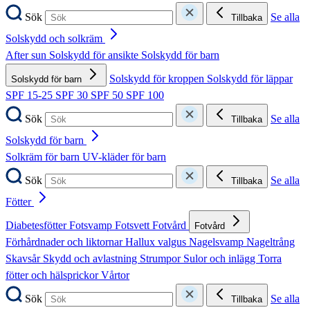
Sök
Se alla
Tillbaka
Solskydd och solkräm
After sun
Solskydd för ansikte
Solskydd för barn
Solskydd för kroppen
Solskydd för läppar
Solskydd för barn
SPF 15-25
SPF 30
SPF 50
SPF 100
Sök
Se alla
Tillbaka
Solskydd för barn
Solkräm för barn
UV-kläder för barn
Sök
Se alla
Tillbaka
Fötter
Diabetesfötter
Fotsvamp
Fotsvett
Fotvård
Fotvård
Förhårdnader och liktornar
Hallux valgus
Nagelsvamp
Nageltrång
Skavsår
Skydd och avlastning
Strumpor
Sulor och inlägg
Torra
fötter och hälsprickor
Vårtor
Sök
Se alla
Tillbaka