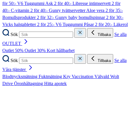
för 50:- V6 Tuggummi Ask
2 för 40:- Libresse intimservett
2 för
40:- C-vitamin
2 för 40:- Gunry tvättservetter Aloe vera
2 för 35:-
Bomullsprodukter
2 för 32:- Gunry baby bomullspinnar
2 för 30:-
Vicks halstabletter
2 för 25:- V6 Tuggummi Påsar
2 för 20:- Läkerol
Sök
Se alla
Tillbaka
OUTLET
Outlet 50%
Outlet 30%
Kort hållbarhet
Sök
Se alla
Tillbaka
Våra tjänster
Blodtrycksmätning
Fuktmätning
Kry
Vaccination
Välvald
Wolt
Drive
Öronhåltagning
Hitta apotek