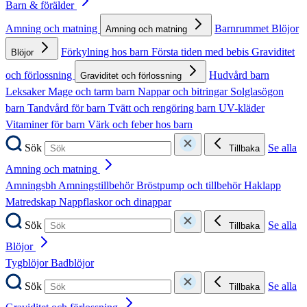
Barn & förälder
Amning och matning
Barnrummet
Blöjor
Amning och matning
Förkylning hos barn
Första tiden med bebis
Graviditet
Blöjor
och förlossning
Hudvård barn
Graviditet och förlossning
Leksaker
Mage och tarm barn
Nappar och bitringar
Solglasögon
barn
Tandvård för barn
Tvätt och rengöring barn
UV-kläder
Vitaminer för barn
Värk och feber hos barn
Sök
Se alla
Tillbaka
Amning och matning
Amningsbh
Amningstillbehör
Bröstpump och tillbehör
Haklapp
Matredskap
Nappflaskor och dinappar
Sök
Se alla
Tillbaka
Blöjor
Tygblöjor
Badblöjor
Sök
Se alla
Tillbaka