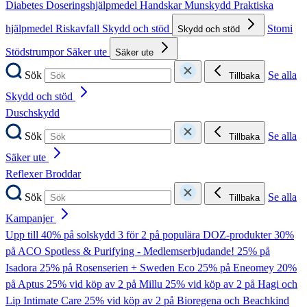
Diabetes
Doseringshjälpmedel
Handskar
Munskydd
Praktiska
hjälpmedel
Riskavfall
Skydd och stöd
Stomi
Skydd och stöd
Stödstrumpor
Säker ute
Säker ute
Sök
Se alla
Tillbaka
Skydd och stöd
Duschskydd
Sök
Se alla
Tillbaka
Säker ute
Reflexer
Broddar
Sök
Se alla
Tillbaka
Kampanjer
Upp till 40% på solskydd
3 för 2 på populära DOZ-produkter
30%
på ACO Spotless & Purifying - Medlemserbjudande!
25% på
Isadora
25% på Rosenserien + Sweden Eco
25% på Eneomey
20%
på Aptus
25% vid köp av 2 på Millu
25% vid köp av 2 på Hagi och
Lip Intimate Care
25% vid köp av 2 på Bioregena och Beachkind