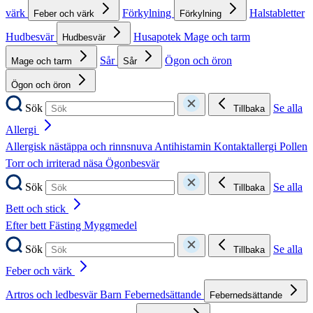
värk
Förkylning
Halstabletter
Feber och värk
Förkylning
Hudbesvär
Husapotek
Mage och tarm
Hudbesvär
Sår
Ögon och öron
Mage och tarm
Sår
Ögon och öron
Sök
Se alla
Tillbaka
Allergi
Allergisk nästäppa och rinnsnuva
Antihistamin
Kontaktallergi
Pollen
Torr och irriterad näsa
Ögonbesvär
Sök
Se alla
Tillbaka
Bett och stick
Efter bett
Fästing
Myggmedel
Sök
Se alla
Tillbaka
Feber och värk
Artros och ledbesvär
Barn
Febernedsättande
Febernedsättande