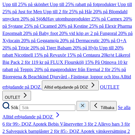
Upp till 25% på skönhet
Upp till 25% rabatt på fotprodukter
Upp till
25% på Just for Men
Upp till 2 för 25% på Hår
20% på Blomdahl
smycken
20% på Sjö&Hav utomhusprodukter
25% på Carmex
20%
på Systane
25% på Cicamed
20% på Kestine
25% på Elexir Pharma
Epsomsalt
20% på Baby foot
20% vid köp av 2 på Fungoral
20% på
Xylocain
20% på Geggamoja
20% på Dermaceutic
20% på Q+A
20% på Trixie
20% på Tiger Balsam
20% på Hylo
Upp till 20%
rabatt Nicotinell
15% på Revaxör
15% på Centaura
20kr/st Läkerol
Big Pack
2 för 119 kr på FLUX Flourskölj
15% På Otinova
10 kr
rabatt på Teppix
20% på magprodukter från Eternal
2 för 25% på
Bioregena & Beachkind
Djurvård - Fästingar, loppor och löss
Alltid
erbjudande på DOZ
OUTLET
Alltid erbjudande på DOZ
OUTLET
Sök
Se alla
Tillbaka
Alltid erbjudande på DOZ
6 för 99:- DOZ Apotek Bebis Våtservetter
3 för 2 Allevo bars
3 för
2 Salvequick barnplåster
2 för 85:- DOZ Apotek vätskeersättning
2