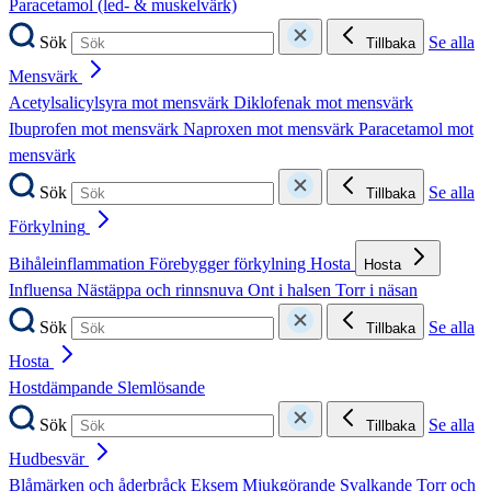
Paracetamol (led- & muskelvärk)
Sök
Se alla
Tillbaka
Mensvärk
Acetylsalicylsyra mot mensvärk
Diklofenak mot mensvärk
Ibuprofen mot mensvärk
Naproxen mot mensvärk
Paracetamol mot
mensvärk
Sök
Se alla
Tillbaka
Förkylning
Bihåleinflammation
Förebygger förkylning
Hosta
Hosta
Influensa
Nästäppa och rinnsnuva
Ont i halsen
Torr i näsan
Sök
Se alla
Tillbaka
Hosta
Hostdämpande
Slemlösande
Sök
Se alla
Tillbaka
Hudbesvär
Blåmärken och åderbråck
Eksem
Mjukgörande
Svalkande
Torr och