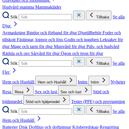
Graviditet och förlossning
Hudvård mamma
Mammakläder
Sök
Se alla
Tillbaka
Djur
Avmaskning
Bindor och förband för djur
Djurtillbehör
Foder och
tillskott
Fästingar, loppor och löss
Godis och tuggben
Leksaker för
djur
Mage och tarm för djur
Munvård för djur
Päls- och hudvård
Rädsla och oro
Sårvård för djur
Ögon och öron för djur
Sök
Se alla
Tillbaka
Fler
Hem och Hushåll
Intim
Nyheter
Hem och Hushåll
Intim
Resa
Sex och lust
Stöd och
Resa
Sex och lust
hjälpmedel
Tester (PPE) och provtagning
Stöd och hjälpmedel
Sök
Se alla
Tillbaka
Hem och Hushåll
Batterier
Disk
Doftljus och doftpinnar
Krisberedskap
Rengöring