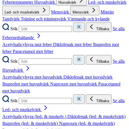
Febertermometer
Huvudvärk
Led- och muskelvärk
Huvudvärk
Mensvärk
Migrän
Led- och muskelvärk
Mensvärk
Tandvärk
Träning och träningsvärk
Värmande och kylande
Sök
Se alla
Tillbaka
Febernedsättande
Acetylsalicylsyra mot feber
Diklofenak mot feber
Ibuprofen mot
feber
Paracetamol mot feber
Sök
Se alla
Tillbaka
Huvudvärk
Acetylsalicylsyra mot huvudvärk
Diklofenak mot huvudvärk
Ibuprofen mot huvudvärk
Naproxen mot huvudvärk
Paracetamol
mot huvudvärk
Sök
Se alla
Tillbaka
Led- och muskelvärk
Acetylsalicylsyra (led- & muskelv.)
Diklofenak (led- & muskelvärk)
Ibuprofen (led- & muskelvärk)
Naproxen (led- & muskelvärk)