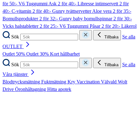
för 50:- V6 Tuggummi Ask
2 för 40:- Libresse intimservett
2 för
40:- C-vitamin
2 för 40:- Gunry tvättservetter Aloe vera
2 för 35:-
Bomullsprodukter
2 för 32:- Gunry baby bomullspinnar
2 för 30:-
Vicks halstabletter
2 för 25:- V6 Tuggummi Påsar
2 för 20:- Läkerol
Sök
Se alla
Tillbaka
OUTLET
Outlet 50%
Outlet 30%
Kort hållbarhet
Sök
Se alla
Tillbaka
Våra tjänster
Blodtrycksmätning
Fuktmätning
Kry
Vaccination
Välvald
Wolt
Drive
Öronhåltagning
Hitta apotek