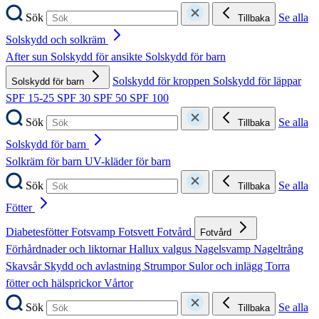
Sök
Se alla
Tillbaka
Solskydd och solkräm
After sun
Solskydd för ansikte
Solskydd för barn
Solskydd för kroppen
Solskydd för läppar
Solskydd för barn
SPF 15-25
SPF 30
SPF 50
SPF 100
Sök
Se alla
Tillbaka
Solskydd för barn
Solkräm för barn
UV-kläder för barn
Sök
Se alla
Tillbaka
Fötter
Diabetesfötter
Fotsvamp
Fotsvett
Fotvård
Fotvård
Förhårdnader och liktornar
Hallux valgus
Nagelsvamp
Nageltrång
Skavsår
Skydd och avlastning
Strumpor
Sulor och inlägg
Torra
fötter och hälsprickor
Vårtor
Sök
Se alla
Tillbaka