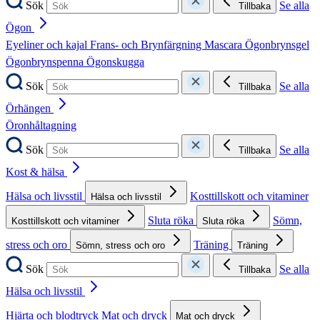
Sök
Se alla
Tillbaka
Ögon
Eyeliner och kajal
Frans- och Brynfärgning
Mascara
Ögonbrynsgel
Ögonbrynspenna
Ögonskugga
Sök
Se alla
Tillbaka
Örhängen
Öronhåltagning
Sök
Se alla
Tillbaka
Kost & hälsa
Hälsa och livsstil
Kosttillskott och vitaminer
Hälsa och livsstil
Sluta röka
Sömn,
Kosttillskott och vitaminer
Sluta röka
stress och oro
Träning
Sömn, stress och oro
Träning
Sök
Se alla
Tillbaka
Hälsa och livsstil
Hjärta och blodtryck
Mat och dryck
Mat och dryck