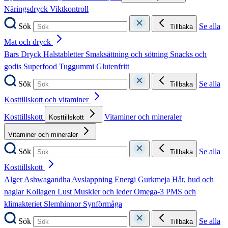
Näringsdryck
Viktkontroll
Sök
Se alla
Tillbaka
Mat och dryck
Bars
Dryck
Halstabletter
Smaksättning och sötning
Snacks och
godis
Superfood
Tuggummi
Glutenfritt
Sök
Se alla
Tillbaka
Kosttillskott och vitaminer
Kosttillskott
Vitaminer och mineraler
Kosttillskott
Vitaminer och mineraler
Sök
Se alla
Tillbaka
Kosttillskott
Alger
Ashwagandha
Avslappning
Energi
Gurkmeja
Hår, hud och
naglar
Kollagen
Lust
Muskler och leder
Omega-3
PMS och
klimakteriet
Slemhinnor
Synförmåga
Sök
Se alla
Tillbaka