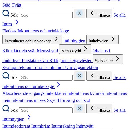
Städ
Tvätt
Sök
Se alla
Tillbaka
Intim
Flatlöss
Inkontinens och urinläckage
Intimhygien
Inkontinens och urinläckage
Intimhygien
Klimakteriebesvär
Mensskydd
Obalans i
Mensskydd
underlivet
Prostatabesvär
Riklig mens
Självtester
Självtester
Svampinfektion
Torra slemhinnor
Urinvägsinfektion
Sök
Se alla
Tillbaka
Inkontinens och urinläckage
Absorberande engångsunderkläder
Inkontinens kvinnor
Inkontinens
män
Inkontinens unisex
Skydd för säng och stol
Sök
Se alla
Tillbaka
Intimhygien
Intimdeodorant
Intimkräm
Intimrakning
Intimtvätt