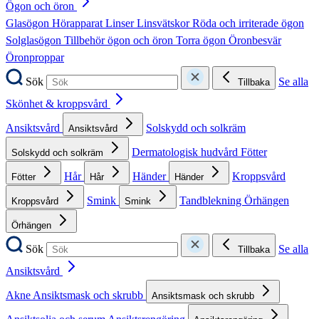
Ögon och öron
Glasögon
Hörapparat
Linser
Linsvätskor
Röda och irriterade ögon
Solglasögon
Tillbehör ögon och öron
Torra ögon
Öronbesvär
Öronproppar
Sök
Se alla
Tillbaka
Skönhet & kroppsvård
Ansiktsvård
Solskydd och solkräm
Ansiktsvård
Dermatologisk hudvård
Fötter
Solskydd och solkräm
Hår
Händer
Kroppsvård
Fötter
Hår
Händer
Smink
Tandblekning
Örhängen
Kroppsvård
Smink
Örhängen
Sök
Se alla
Tillbaka
Ansiktsvård
Akne
Ansiktsmask och skrubb
Ansiktsmask och skrubb