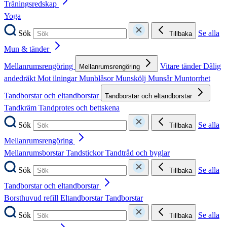
Träningsredskap
Yoga
Sök
Se alla
Tillbaka
Mun & tänder
Mellanrumsrengöring
Vitare tänder
Dålig
Mellanrumsrengöring
andedräkt
Mot ilningar
Munblåsor
Munskölj
Munsår
Muntorrhet
Tandborstar och eltandborstar
Tandborstar och eltandborstar
Tandkräm
Tandprotes och bettskena
Sök
Se alla
Tillbaka
Mellanrumsrengöring
Mellanrumsborstar
Tandstickor
Tandtråd och byglar
Sök
Se alla
Tillbaka
Tandborstar och eltandborstar
Borsthuvud refill
Eltandborstar
Tandborstar
Sök
Se alla
Tillbaka