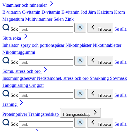
Vitaminer och mineraler
B-vitamin
C-vitamin
D-vitamin
E-vitamin
Jod
Järn
Kalcium
Krom
Magnesium
Multivitaminer
Selen
Zink
Sök
Se alla
Tillbaka
Sluta röka
Inhalator, spray och portionspåsar
Nikotinplåster
Nikotintabletter
Nikotintuggummi
Sök
Se alla
Tillbaka
Sömn, stress och oro
Insomningsbesvär
Nedstämdhet, stress och oro
Snarkning
Sovmask
Tandgnissling
Örngott
Sök
Se alla
Tillbaka
Träning
Proteinpulver
Träningsredskap
Träningsredskap
Sök
Se alla
Tillbaka