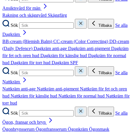
Ansiktsvård för män
Rakning och skäggvård
Skäggfärg
Sök
Se alla
Tillbaka
Dagkräm
BB-cream (Blemish Balm)
CC-cream (Color Correcting)
DD-cream
(Daily Defence)
Dagkräm anti-age
Dagkräm anti-pigment
Dagkräm
för fet och oren hud
Dagkräm för känslig hud
Dagkräm för normal
hud
Dagkräm för torr hud
Dagkräm SPF
Sök
Se alla
Tillbaka
Nattkräm
Nattkräm anti-age
Nattkräm anti-pigment
Nattkräm för fet och oren
hud
Nattkräm för känslig hud
Nattkräm för normal hud
Nattkräm för
torr hud
Sök
Se alla
Tillbaka
Ögon, fransar och bryn
Ögonbrynsserum
Ögonfransserum
Ögonkräm
Ögonmask