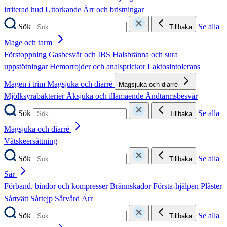
irriterad hud
Uttorkande
Ärr och bristningar
Sök
Se alla
Tillbaka
Mage och tarm
Förstoppning
Gasbesvär och IBS
Halsbränna och sura
uppstötningar
Hemorrojder och analsprickor
Laktosintolerans
Magen i trim
Magsjuka och diarré
Magsjuka och diarré
Mjölksyrabakterier
Åksjuka och illamående
Ändtarmsbesvär
Sök
Se alla
Tillbaka
Magsjuka och diarré
Vätskeersättning
Sök
Se alla
Tillbaka
Sår
Förband, bindor och kompresser
Brännskador
Första-hjälpen
Plåster
Sårtvätt
Sårtejp
Sårvård
Ärr
Sök
Se alla
Tillbaka