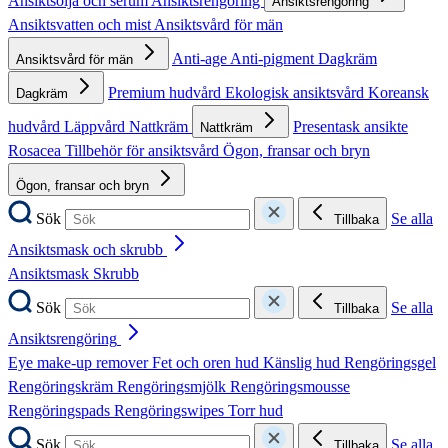
Ansiktsolja och serum
Ansiktsrengöring
Ansiktsrengöring
Ansiktsvatten och mist
Ansiktsvård för män
Anti-age
Anti-pigment
Dagkräm
Ansiktsvård för män
Premium hudvård
Ekologisk ansiktsvård
Koreansk
Dagkräm
hudvård
Läppvård
Nattkräm
Presentask ansikte
Nattkräm
Rosacea
Tillbehör för ansiktsvård
Ögon, fransar och bryn
Ögon, fransar och bryn
Sök
Se alla
Tillbaka
Ansiktsmask och skrubb
Ansiktsmask
Skrubb
Sök
Se alla
Tillbaka
Ansiktsrengöring
Eye make-up remover
Fet och oren hud
Känslig hud
Rengöringsgel
Rengöringskräm
Rengöringsmjölk
Rengöringsmousse
Rengöringspads
Rengöringswipes
Torr hud
Sök
Se alla
Tillbaka