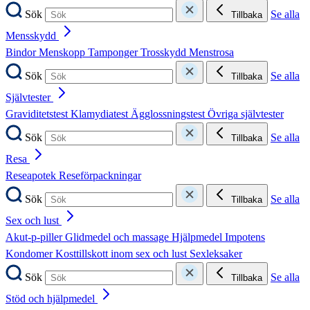
Sök
Se alla
Tillbaka
Mensskydd
Bindor
Menskopp
Tamponger
Trosskydd
Menstrosa
Sök
Se alla
Tillbaka
Självtester
Graviditetstest
Klamydiatest
Ägglossningstest
Övriga självtester
Sök
Se alla
Tillbaka
Resa
Reseapotek
Reseförpackningar
Sök
Se alla
Tillbaka
Sex och lust
Akut-p-piller
Glidmedel och massage
Hjälpmedel
Impotens
Kondomer
Kosttillskott inom sex och lust
Sexleksaker
Sök
Se alla
Tillbaka
Stöd och hjälpmedel