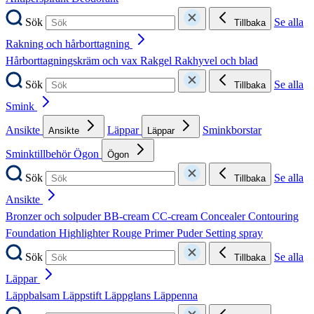
Sök
Se alla
Tillbaka
Rakning och hårborttagning
Hårborttagningskräm och vax
Rakgel
Rakhyvel och blad
Sök
Se alla
Tillbaka
Smink
Ansikte
Läppar
Sminkborstar
Ansikte
Läppar
Sminktillbehör
Ögon
Ögon
Sök
Se alla
Tillbaka
Ansikte
Bronzer och solpuder
BB-cream
CC-cream
Concealer
Contouring
Foundation
Highlighter
Rouge
Primer
Puder
Setting spray
Sök
Se alla
Tillbaka
Läppar
Läppbalsam
Läppstift
Läppglans
Läppenna