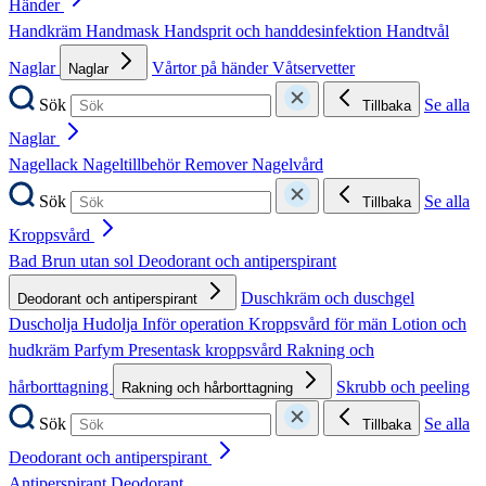
Händer
Handkräm
Handmask
Handsprit och handdesinfektion
Handtvål
Naglar
Vårtor på händer
Våtservetter
Naglar
Sök
Se alla
Tillbaka
Naglar
Nagellack
Nageltillbehör
Remover
Nagelvård
Sök
Se alla
Tillbaka
Kroppsvård
Bad
Brun utan sol
Deodorant och antiperspirant
Duschkräm och duschgel
Deodorant och antiperspirant
Duscholja
Hudolja
Inför operation
Kroppsvård för män
Lotion och
hudkräm
Parfym
Presentask kroppsvård
Rakning och
hårborttagning
Skrubb och peeling
Rakning och hårborttagning
Sök
Se alla
Tillbaka
Deodorant och antiperspirant
Antiperspirant
Deodorant