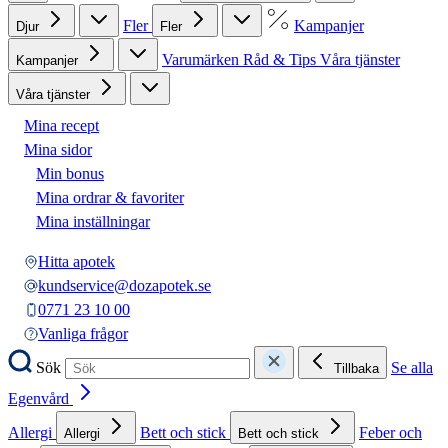
Fler
Kampanjer
Djur
Fler
Varumärken
Råd & Tips
Våra tjänster
Kampanjer
Våra tjänster
Mina recept
Mina sidor
Min bonus
Mina ordrar & favoriter
Mina inställningar
Hitta apotek
kundservice@dozapotek.se
0771 23 10 00
Vanliga frågor
Sök
Se alla
Tillbaka
Egenvård
Allergi
Bett och stick
Feber och
Allergi
Bett och stick