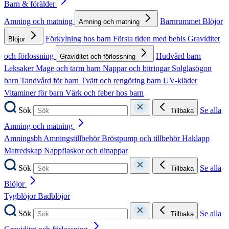
Barn & förälder
Amning och matning
Barnrummet
Blöjor
Amning och matning
Förkylning hos barn
Första tiden med bebis
Graviditet
Blöjor
och förlossning
Hudvård barn
Graviditet och förlossning
Leksaker
Mage och tarm barn
Nappar och bitringar
Solglasögon
barn
Tandvård för barn
Tvätt och rengöring barn
UV-kläder
Vitaminer för barn
Värk och feber hos barn
Sök
Se alla
Tillbaka
Amning och matning
Amningsbh
Amningstillbehör
Bröstpump och tillbehör
Haklapp
Matredskap
Nappflaskor och dinappar
Sök
Se alla
Tillbaka
Blöjor
Tygblöjor
Badblöjor
Sök
Se alla
Tillbaka