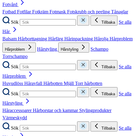
Fotvård
Fotbad
Fotfilar
Fotkräm
Fotmask
Fotskrubb och peeling
Tånaglar
Sök
Se alla
Tillbaka
Hår
Balsam
Hårborttagning
Hårfärg
Hårinpackning
Hårolja
Hårproblem
Hårstyling
Schampo
Hårproblem
Hårstyling
Torrschampo
Sök
Se alla
Tillbaka
Hårproblem
Huvudlöss
Håravfall
Hårbotten
Mjäll
Torr hårbotten
Sök
Se alla
Tillbaka
Hårstyling
Håraccessoarer
Hårborstar och kammar
Stylingprodukter
Värmeskydd
Sök
Se alla
Tillbaka