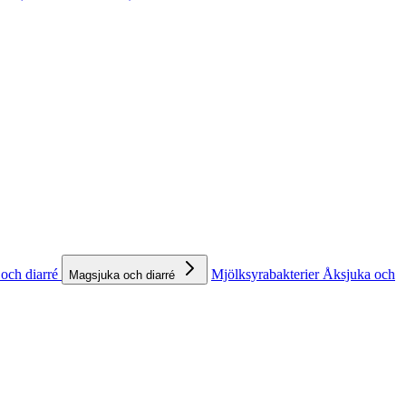
och diarré
Mjölksyrabakterier
Åksjuka och
Magsjuka och diarré