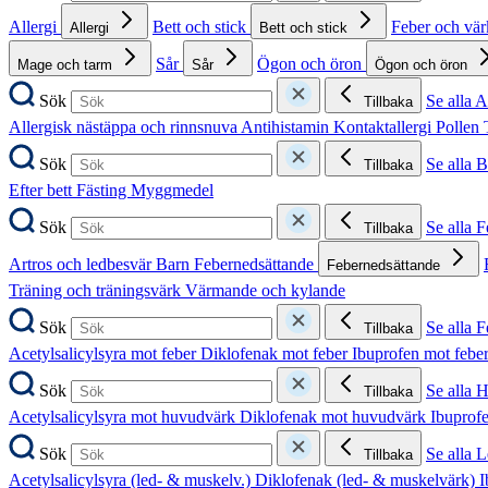
Allergi
Bett och stick
Feber och vä
Allergi
Bett och stick
Sår
Ögon och öron
Mage och tarm
Sår
Ögon och öron
Sök
Se alla A
Tillbaka
Allergisk nästäppa och rinnsnuva
Antihistamin
Kontaktallergi
Pollen
Sök
Se alla B
Tillbaka
Efter bett
Fästing
Myggmedel
Sök
Se alla 
Tillbaka
Artros och ledbesvär
Barn
Febernedsättande
Febernedsättande
Träning och träningsvärk
Värmande och kylande
Sök
Se alla 
Tillbaka
Acetylsalicylsyra mot feber
Diklofenak mot feber
Ibuprofen mot febe
Sök
Se alla 
Tillbaka
Acetylsalicylsyra mot huvudvärk
Diklofenak mot huvudvärk
Ibuprof
Sök
Se alla 
Tillbaka
Acetylsalicylsyra (led- & muskelv.)
Diklofenak (led- & muskelvärk)
I