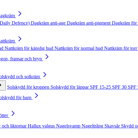
Dagkräm
Daily Defence)
Dagkräm anti-age
Dagkräm anti-pigment
Dagkräm för 
Nattkräm
hud
Nattkräm för känslig hud
Nattkräm för normal hud
Nattkräm för torr
Ögon, fransar och bryn
Solskydd och solkräm
Solskydd för kroppen
Solskydd för läppar
SPF 15-25
SPF 30
SPF
Solskydd för barn
ötter
 och liktornar
Hallux valgus
Nagelsvamp
Nageltrång
Skavsår
Skydd o