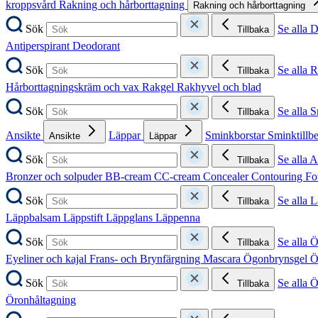
kroppsvård
Rakning och hårborttagning
Rakning och hårborttagning
Sök
Se alla 
Tillbaka
Antiperspirant
Deodorant
Sök
Se alla 
Tillbaka
Hårborttagningskräm och vax
Rakgel
Rakhyvel och blad
Sök
Se alla 
Tillbaka
Ansikte
Läppar
Sminkborstar
Sminktillb
Ansikte
Läppar
Sök
Se alla A
Tillbaka
Bronzer och solpuder
BB-cream
CC-cream
Concealer
Contouring
Fo
Sök
Se alla 
Tillbaka
Läppbalsam
Läppstift
Läppglans
Läppenna
Sök
Se alla 
Tillbaka
Eyeliner och kajal
Frans- och Brynfärgning
Mascara
Ögonbrynsgel
Ö
Sök
Se alla 
Tillbaka
Öronhåltagning