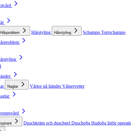
otvård
Hår
Hårstyling
Schampo
Torrschampo
Hårproblem
Hårstyling
Hårproblem
årstyling
d
Händer
lar
Vårtor på händer
Våtservetter
Naglar
Naglar
Kroppsvård
Duschkräm och duschgel
Duscholja
Hudolja
Inför operat
rspirant