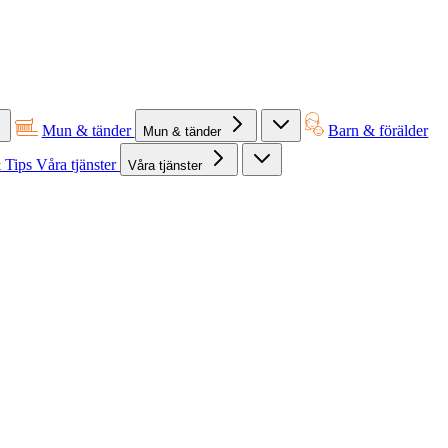
Mun & tänder
Barn & förälder
Mun & tänder
 Tips
Våra tjänster
Våra tjänster