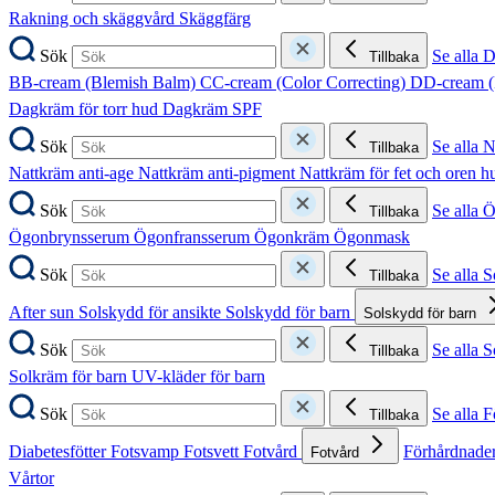
Rakning och skäggvård
Skäggfärg
Sök
Se alla 
Tillbaka
BB-cream (Blemish Balm)
CC-cream (Color Correcting)
DD-cream (
Dagkräm för torr hud
Dagkräm SPF
Sök
Se alla 
Tillbaka
Nattkräm anti-age
Nattkräm anti-pigment
Nattkräm för fet och oren 
Sök
Se alla 
Tillbaka
Ögonbrynsserum
Ögonfransserum
Ögonkräm
Ögonmask
Sök
Se alla 
Tillbaka
After sun
Solskydd för ansikte
Solskydd för barn
Solskydd för barn
Sök
Se alla 
Tillbaka
Solkräm för barn
UV-kläder för barn
Sök
Se alla F
Tillbaka
Diabetesfötter
Fotsvamp
Fotsvett
Fotvård
Förhårdnader
Fotvård
Vårtor