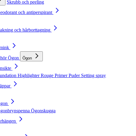
Skrubb och peeling
Deodorant och antiperspirant
Rakning och hårborttagning
Smink
ehör
Ögon
Ögon
nsikte
undation
Highlighter
Rouge
Primer
Puder
Setting spray
Läppar
Ögon
gonbrynspenna
Ögonskugga
Örhängen