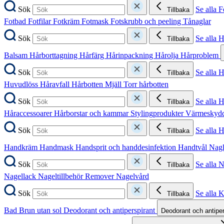
Sök
Se alla F
Tillbaka
Fotbad
Fotfilar
Fotkräm
Fotmask
Fotskrubb och peeling
Tånaglar
Sök
Se alla 
Tillbaka
Balsam
Hårborttagning
Hårfärg
Hårinpackning
Hårolja
Hårproblem
Sök
Se alla 
Tillbaka
Huvudlöss
Håravfall
Hårbotten
Mjäll
Torr hårbotten
Sök
Se alla H
Tillbaka
Håraccessoarer
Hårborstar och kammar
Stylingprodukter
Värmeskyd
Sök
Se alla 
Tillbaka
Handkräm
Handmask
Handsprit och handdesinfektion
Handtvål
Nag
Sök
Se alla 
Tillbaka
Nagellack
Nageltillbehör
Remover
Nagelvård
Sök
Se alla 
Tillbaka
Bad
Brun utan sol
Deodorant och antiperspirant
Deodorant och antipe