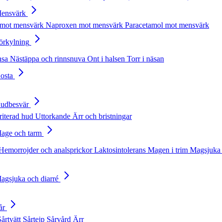
Mensvärk
 mot mensvärk
Naproxen mot mensvärk
Paracetamol mot mensvärk
Förkylning
nsa
Nästäppa och rinnsnuva
Ont i halsen
Torr i näsan
Hosta
Hudbesvär
rriterad hud
Uttorkande
Ärr och bristningar
Mage och tarm
Hemorrojder och analsprickor
Laktosintolerans
Magen i trim
Magsjuka 
Magsjuka och diarré
år
Sårtvätt
Sårtejp
Sårvård
Ärr