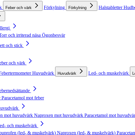
rk
Förkylning
Halstabletter
Hudb
Feber och värk
Förkylning
llergi
Torr och irriterad näsa
Ögonbesvär
ett och stick
Feber och värk
Febertermometer
Huvudvärk
Led- och muskelvärk
Huvudvärk
L
Febernedsättande
r
Paracetamol mot feber
Huvudvärk
en mot huvudvärk
Naproxen mot huvudvärk
Paracetamol mot huvudvä
Led- och muskelvärk
buprofen (led- & muskelvärk)
Naproxen (led- & muskelvärk)
Paracetam