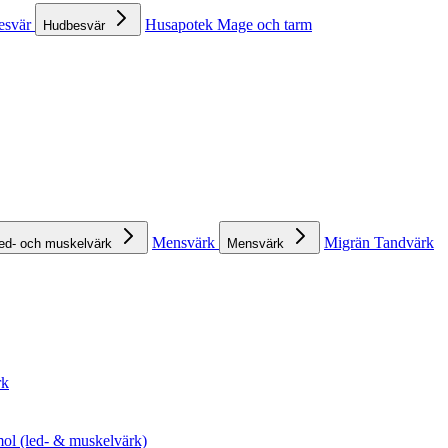
esvär
Husapotek
Mage och tarm
Hudbesvär
Mensvärk
Migrän
Tandvärk
ed- och muskelvärk
Mensvärk
rk
ol (led- & muskelvärk)