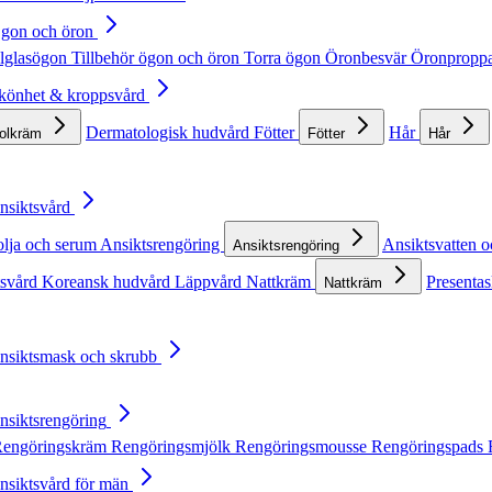
Ögon och öron
lglasögon
Tillbehör ögon och öron
Torra ögon
Öronbesvär
Öronpropp
Skönhet & kroppsvård
Dermatologisk hudvård
Fötter
Hår
solkräm
Fötter
Hår
Ansiktsvård
olja och serum
Ansiktsrengöring
Ansiktsvatten o
Ansiktsrengöring
tsvård
Koreansk hudvård
Läppvård
Nattkräm
Presentas
Nattkräm
Ansiktsmask och skrubb
Ansiktsrengöring
engöringskräm
Rengöringsmjölk
Rengöringsmousse
Rengöringspads
Ansiktsvård för män