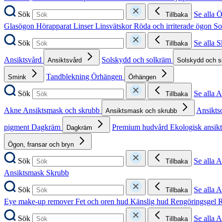
Sök
Se alla 
Tillbaka
Glasögon
Hörapparat
Linser
Linsvätskor
Röda och irriterade ögon
So
Sök
Se alla 
Tillbaka
Ansiktsvård
Solskydd och solkräm
Ansiktsvård
Solskydd och 
Tandblekning
Örhängen
Smink
Örhängen
Sök
Se alla 
Tillbaka
Akne
Ansiktsmask och skrubb
Ansikts
Ansiktsmask och skrubb
pigment
Dagkräm
Premium hudvård
Ekologisk ansik
Dagkräm
Ögon, fransar och bryn
Sök
Se alla 
Tillbaka
Ansiktsmask
Skrubb
Sök
Se alla 
Tillbaka
Eye make-up remover
Fet och oren hud
Känslig hud
Rengöringsgel
R
Sök
Se alla 
Tillbaka