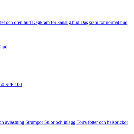
fet och oren hud
Dagkräm för känslig hud
Dagkräm för normal hud
 hud
 50
SPF 100
ch avlastning
Strumpor
Sulor och inlägg
Torra fötter och hälsprickor