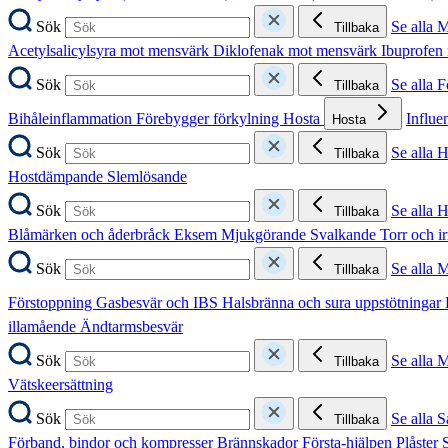
Sök
Se alla 
Tillbaka
Acetylsalicylsyra mot mensvärk
Diklofenak mot mensvärk
Ibuprofen
Sök
Se alla 
Tillbaka
Bihåleinflammation
Förebygger förkylning
Hosta
Influe
Hosta
Sök
Se alla 
Tillbaka
Hostdämpande
Slemlösande
Sök
Se alla 
Tillbaka
Blåmärken och åderbråck
Eksem
Mjukgörande
Svalkande
Torr och i
Sök
Se alla 
Tillbaka
Förstoppning
Gasbesvär och IBS
Halsbränna och sura uppstötningar
illamående
Ändtarmsbesvär
Sök
Se alla 
Tillbaka
Vätskeersättning
Sök
Se alla S
Tillbaka
Förband, bindor och kompresser
Brännskador
Första-hjälpen
Plåster