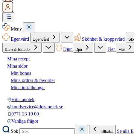
Meny
Egenvård
Skönhet & kroppsvård
Egenvård
Sk
Djur
Fler
Barn & förälder
Djur
Fler
Mina recept
Mina sidor
Min bonus
Mina ordrar & favoriter
Mina inställningar
Hitta apotek
kundservice@dozapotek.se
0771 23 10 00
Vanliga frågor
Sök
Se alla 
Tillbaka