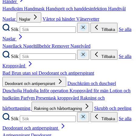
Händer
Handkräm
Handmask
Handsprit och handdesinfektion
Handtvål
Naglar
Vårtor på händer
Våtservetter
Naglar
Sök
Se alla
Tillbaka
Naglar
Nagellack
Nageltillbehör
Remover
Nagelvård
Sök
Se alla
Tillbaka
Kroppsvård
Bad
Brun utan sol
Deodorant och antiperspirant
Duschkräm och duschgel
Deodorant och antiperspirant
Duscholja
Hudolja
Inför operation
Kroppsvård för män
Lotion och
hudkräm
Parfym
Presentask kroppsvård
Rakning och
hårborttagning
Skrubb och peeling
Rakning och hårborttagning
Sök
Se alla
Tillbaka
Deodorant och antiperspirant
Antiperspirant
Deodorant