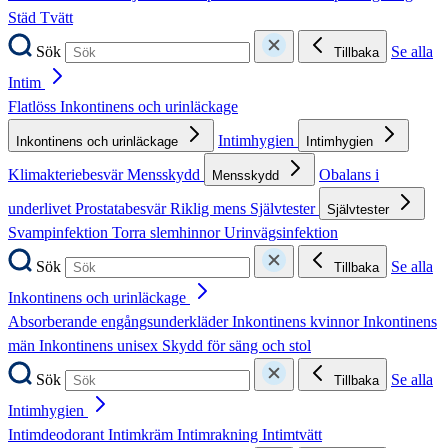
Städ
Tvätt
Sök
Se alla
Tillbaka
Intim
Flatlöss
Inkontinens och urinläckage
Intimhygien
Inkontinens och urinläckage
Intimhygien
Klimakteriebesvär
Mensskydd
Obalans i
Mensskydd
underlivet
Prostatabesvär
Riklig mens
Självtester
Självtester
Svampinfektion
Torra slemhinnor
Urinvägsinfektion
Sök
Se alla
Tillbaka
Inkontinens och urinläckage
Absorberande engångsunderkläder
Inkontinens kvinnor
Inkontinens
män
Inkontinens unisex
Skydd för säng och stol
Sök
Se alla
Tillbaka
Intimhygien
Intimdeodorant
Intimkräm
Intimrakning
Intimtvätt