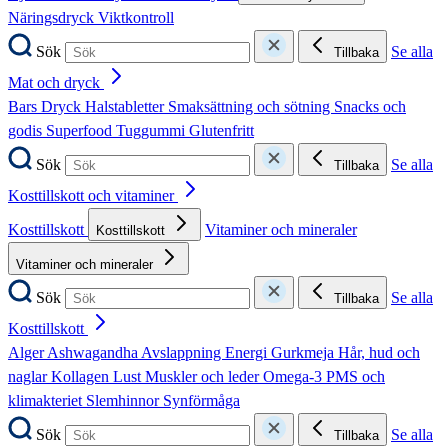
Näringsdryck
Viktkontroll
Sök
Se alla
Tillbaka
Mat och dryck
Bars
Dryck
Halstabletter
Smaksättning och sötning
Snacks och
godis
Superfood
Tuggummi
Glutenfritt
Sök
Se alla
Tillbaka
Kosttillskott och vitaminer
Kosttillskott
Vitaminer och mineraler
Kosttillskott
Vitaminer och mineraler
Sök
Se alla
Tillbaka
Kosttillskott
Alger
Ashwagandha
Avslappning
Energi
Gurkmeja
Hår, hud och
naglar
Kollagen
Lust
Muskler och leder
Omega-3
PMS och
klimakteriet
Slemhinnor
Synförmåga
Sök
Se alla
Tillbaka