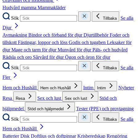
Graviditet och förlossning
Hudvård mamma
Mammakläder
Sök
Se alla
Tillbaka
Djur
Avmaskning
Bindor och förband för djur
Djurtillbehör
Foder och
tillskott
Fästingar, loppor och löss
Godis och tuggben
Leksaker för
djur
Mage och tarm för djur
Munvård för djur
Päls- och hudvård
Rädsla och oro
Sårvård för djur
Ögon och öron för djur
Sök
Se alla
Tillbaka
Fler
Hem och Hushåll
Intim
Nyheter
Hem och Hushåll
Intim
Resa
Sex och lust
Stöd och
Resa
Sex och lust
hjälpmedel
Tester (PPE) och provtagning
Stöd och hjälpmedel
Sök
Se alla
Tillbaka
Hem och Hushåll
Batterier
Disk
Doftljus och doftpinnar
Krisberedskap
Rengöring