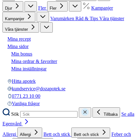
Fler
Kampanjer
Djur
Fler
Varumärken
Råd & Tips
Våra tjänster
Kampanjer
Våra tjänster
Mina recept
Mina sidor
Min bonus
Mina ordrar & favoriter
Mina inställningar
Hitta apotek
kundservice@dozapotek.se
0771 23 10 00
Vanliga frågor
Sök
Se alla
Tillbaka
Egenvård
Allergi
Bett och stick
Feber och
Allergi
Bett och stick