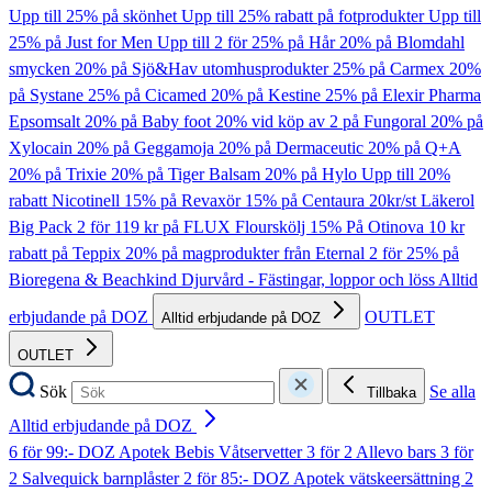
Upp till 25% på skönhet
Upp till 25% rabatt på fotprodukter
Upp till
25% på Just for Men
Upp till 2 för 25% på Hår
20% på Blomdahl
smycken
20% på Sjö&Hav utomhusprodukter
25% på Carmex
20%
på Systane
25% på Cicamed
20% på Kestine
25% på Elexir Pharma
Epsomsalt
20% på Baby foot
20% vid köp av 2 på Fungoral
20% på
Xylocain
20% på Geggamoja
20% på Dermaceutic
20% på Q+A
20% på Trixie
20% på Tiger Balsam
20% på Hylo
Upp till 20%
rabatt Nicotinell
15% på Revaxör
15% på Centaura
20kr/st Läkerol
Big Pack
2 för 119 kr på FLUX Flourskölj
15% På Otinova
10 kr
rabatt på Teppix
20% på magprodukter från Eternal
2 för 25% på
Bioregena & Beachkind
Djurvård - Fästingar, loppor och löss
Alltid
erbjudande på DOZ
OUTLET
Alltid erbjudande på DOZ
OUTLET
Sök
Se alla
Tillbaka
Alltid erbjudande på DOZ
6 för 99:- DOZ Apotek Bebis Våtservetter
3 för 2 Allevo bars
3 för
2 Salvequick barnplåster
2 för 85:- DOZ Apotek vätskeersättning
2