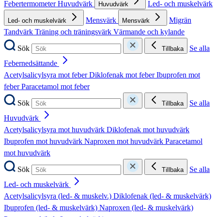
Febertermometer
Huvudvärk
Led- och muskelvärk
Huvudvärk
Mensvärk
Migrän
Led- och muskelvärk
Mensvärk
Tandvärk
Träning och träningsvärk
Värmande och kylande
Sök
Se alla
Tillbaka
Febernedsättande
Acetylsalicylsyra mot feber
Diklofenak mot feber
Ibuprofen mot
feber
Paracetamol mot feber
Sök
Se alla
Tillbaka
Huvudvärk
Acetylsalicylsyra mot huvudvärk
Diklofenak mot huvudvärk
Ibuprofen mot huvudvärk
Naproxen mot huvudvärk
Paracetamol
mot huvudvärk
Sök
Se alla
Tillbaka
Led- och muskelvärk
Acetylsalicylsyra (led- & muskelv.)
Diklofenak (led- & muskelvärk)
Ibuprofen (led- & muskelvärk)
Naproxen (led- & muskelvärk)