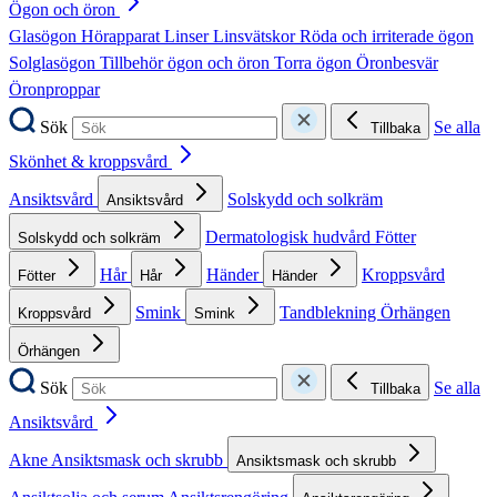
Ögon och öron
Glasögon
Hörapparat
Linser
Linsvätskor
Röda och irriterade ögon
Solglasögon
Tillbehör ögon och öron
Torra ögon
Öronbesvär
Öronproppar
Sök
Se alla
Tillbaka
Skönhet & kroppsvård
Ansiktsvård
Solskydd och solkräm
Ansiktsvård
Dermatologisk hudvård
Fötter
Solskydd och solkräm
Hår
Händer
Kroppsvård
Fötter
Hår
Händer
Smink
Tandblekning
Örhängen
Kroppsvård
Smink
Örhängen
Sök
Se alla
Tillbaka
Ansiktsvård
Akne
Ansiktsmask och skrubb
Ansiktsmask och skrubb