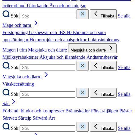
irriterad hud
Uttorkande
Ärr och bristningar
Sök
Se alla
Tillbaka
Mage och tarm
Förstoppning
Gasbesvär och IBS
Halsbränna och sura
uppstötningar
Hemorrojder och analsprickor
Laktosintolerans
Magen i trim
Magsjuka och diarré
Magsjuka och diarré
Mjölksyrabakterier
Åksjuka och illamående
Ändtarmsbesvär
Sök
Se alla
Tillbaka
Magsjuka och diarré
Vätskeersättning
Sök
Se alla
Tillbaka
Sår
Förband, bindor och kompresser
Brännskador
Första-hjälpen
Plåster
Sårtvätt
Sårtejp
Sårvård
Ärr
Sök
Se alla
Tillbaka