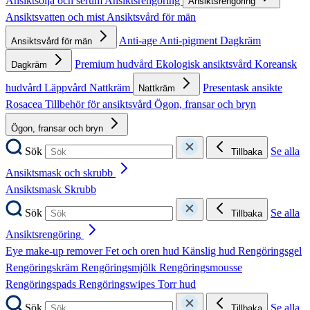
Ansiktsolja och serum
Ansiktsrengöring
Ansiktsrengöring
Ansiktsvatten och mist
Ansiktsvård för män
Anti-age
Anti-pigment
Dagkräm
Ansiktsvård för män
Premium hudvård
Ekologisk ansiktsvård
Koreansk
Dagkräm
hudvård
Läppvård
Nattkräm
Presentask ansikte
Nattkräm
Rosacea
Tillbehör för ansiktsvård
Ögon, fransar och bryn
Ögon, fransar och bryn
Sök
Se alla
Tillbaka
Ansiktsmask och skrubb
Ansiktsmask
Skrubb
Sök
Se alla
Tillbaka
Ansiktsrengöring
Eye make-up remover
Fet och oren hud
Känslig hud
Rengöringsgel
Rengöringskräm
Rengöringsmjölk
Rengöringsmousse
Rengöringspads
Rengöringswipes
Torr hud
Sök
Se alla
Tillbaka