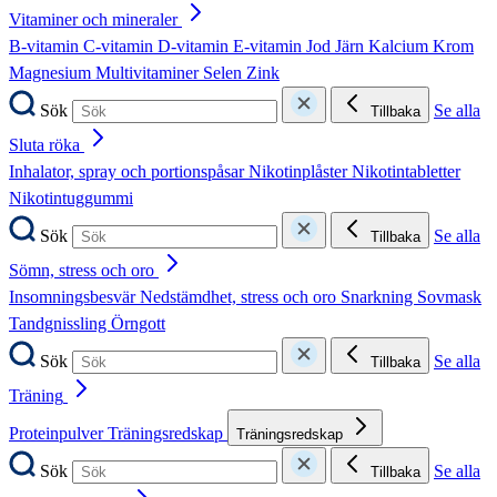
Vitaminer och mineraler
B-vitamin
C-vitamin
D-vitamin
E-vitamin
Jod
Järn
Kalcium
Krom
Magnesium
Multivitaminer
Selen
Zink
Sök
Se alla
Tillbaka
Sluta röka
Inhalator, spray och portionspåsar
Nikotinplåster
Nikotintabletter
Nikotintuggummi
Sök
Se alla
Tillbaka
Sömn, stress och oro
Insomningsbesvär
Nedstämdhet, stress och oro
Snarkning
Sovmask
Tandgnissling
Örngott
Sök
Se alla
Tillbaka
Träning
Proteinpulver
Träningsredskap
Träningsredskap
Sök
Se alla
Tillbaka