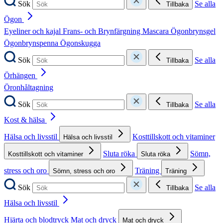
Sök
Se alla
Tillbaka
Ögon
Eyeliner och kajal
Frans- och Brynfärgning
Mascara
Ögonbrynsgel
Ögonbrynspenna
Ögonskugga
Sök
Se alla
Tillbaka
Örhängen
Öronhåltagning
Sök
Se alla
Tillbaka
Kost & hälsa
Hälsa och livsstil
Kosttillskott och vitaminer
Hälsa och livsstil
Sluta röka
Sömn,
Kosttillskott och vitaminer
Sluta röka
stress och oro
Träning
Sömn, stress och oro
Träning
Sök
Se alla
Tillbaka
Hälsa och livsstil
Hjärta och blodtryck
Mat och dryck
Mat och dryck