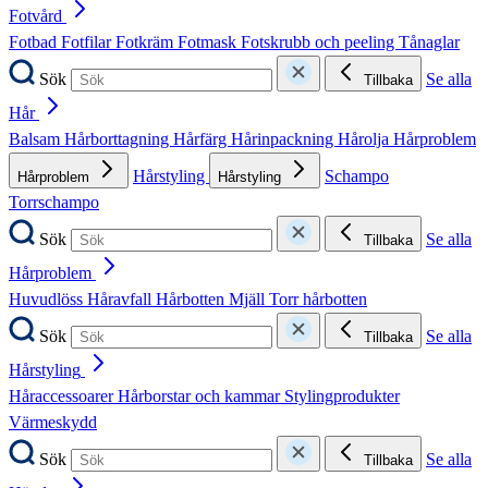
Fotvård
Fotbad
Fotfilar
Fotkräm
Fotmask
Fotskrubb och peeling
Tånaglar
Sök
Se alla
Tillbaka
Hår
Balsam
Hårborttagning
Hårfärg
Hårinpackning
Hårolja
Hårproblem
Hårstyling
Schampo
Hårproblem
Hårstyling
Torrschampo
Sök
Se alla
Tillbaka
Hårproblem
Huvudlöss
Håravfall
Hårbotten
Mjäll
Torr hårbotten
Sök
Se alla
Tillbaka
Hårstyling
Håraccessoarer
Hårborstar och kammar
Stylingprodukter
Värmeskydd
Sök
Se alla
Tillbaka