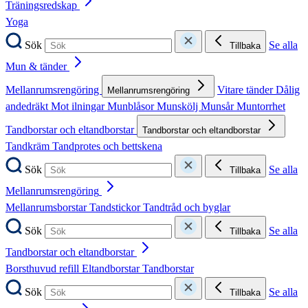
Träningsredskap
Yoga
Sök
Se alla
Tillbaka
Mun & tänder
Mellanrumsrengöring
Vitare tänder
Dålig
Mellanrumsrengöring
andedräkt
Mot ilningar
Munblåsor
Munskölj
Munsår
Muntorrhet
Tandborstar och eltandborstar
Tandborstar och eltandborstar
Tandkräm
Tandprotes och bettskena
Sök
Se alla
Tillbaka
Mellanrumsrengöring
Mellanrumsborstar
Tandstickor
Tandtråd och byglar
Sök
Se alla
Tillbaka
Tandborstar och eltandborstar
Borsthuvud refill
Eltandborstar
Tandborstar
Sök
Se alla
Tillbaka