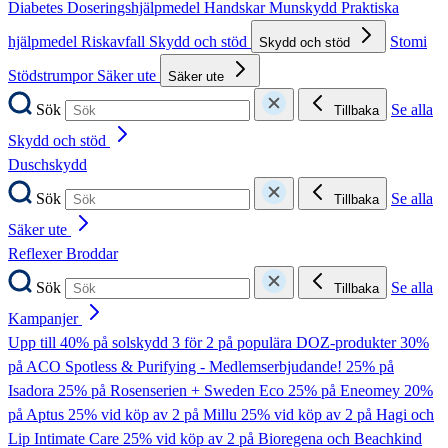
Diabetes
Doseringshjälpmedel
Handskar
Munskydd
Praktiska
hjälpmedel
Riskavfall
Skydd och stöd
Stomi
Skydd och stöd
Stödstrumpor
Säker ute
Säker ute
Sök
Se alla
Tillbaka
Skydd och stöd
Duschskydd
Sök
Se alla
Tillbaka
Säker ute
Reflexer
Broddar
Sök
Se alla
Tillbaka
Kampanjer
Upp till 40% på solskydd
3 för 2 på populära DOZ-produkter
30%
på ACO Spotless & Purifying - Medlemserbjudande!
25% på
Isadora
25% på Rosenserien + Sweden Eco
25% på Eneomey
20%
på Aptus
25% vid köp av 2 på Millu
25% vid köp av 2 på Hagi och
Lip Intimate Care
25% vid köp av 2 på Bioregena och Beachkind