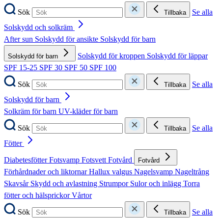
Sök
Se alla
Tillbaka
Solskydd och solkräm
After sun
Solskydd för ansikte
Solskydd för barn
Solskydd för kroppen
Solskydd för läppar
Solskydd för barn
SPF 15-25
SPF 30
SPF 50
SPF 100
Sök
Se alla
Tillbaka
Solskydd för barn
Solkräm för barn
UV-kläder för barn
Sök
Se alla
Tillbaka
Fötter
Diabetesfötter
Fotsvamp
Fotsvett
Fotvård
Fotvård
Förhårdnader och liktornar
Hallux valgus
Nagelsvamp
Nageltrång
Skavsår
Skydd och avlastning
Strumpor
Sulor och inlägg
Torra
fötter och hälsprickor
Vårtor
Sök
Se alla
Tillbaka