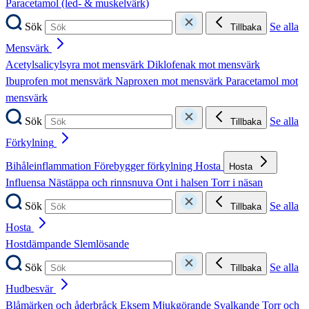
Paracetamol (led- & muskelvärk)
Sök
Se alla
Tillbaka
Mensvärk
Acetylsalicylsyra mot mensvärk
Diklofenak mot mensvärk
Ibuprofen mot mensvärk
Naproxen mot mensvärk
Paracetamol mot
mensvärk
Sök
Se alla
Tillbaka
Förkylning
Bihåleinflammation
Förebygger förkylning
Hosta
Hosta
Influensa
Nästäppa och rinnsnuva
Ont i halsen
Torr i näsan
Sök
Se alla
Tillbaka
Hosta
Hostdämpande
Slemlösande
Sök
Se alla
Tillbaka
Hudbesvär
Blåmärken och åderbråck
Eksem
Mjukgörande
Svalkande
Torr och