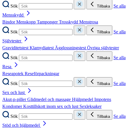
Sök
Se alla
Tillbaka
Mensskydd
Bindor
Menskopp
Tamponger
Trosskydd
Menstrosa
Sök
Se alla
Tillbaka
Självtester
Graviditetstest
Klamydiatest
Ägglossningstest
Övriga självtester
Sök
Se alla
Tillbaka
Resa
Reseapotek
Reseförpackningar
Sök
Se alla
Tillbaka
Sex och lust
Akut-p-piller
Glidmedel och massage
Hjälpmedel
Impotens
Kondomer
Kosttillskott inom sex och lust
Sexleksaker
Sök
Se alla
Tillbaka
Stöd och hjälpmedel