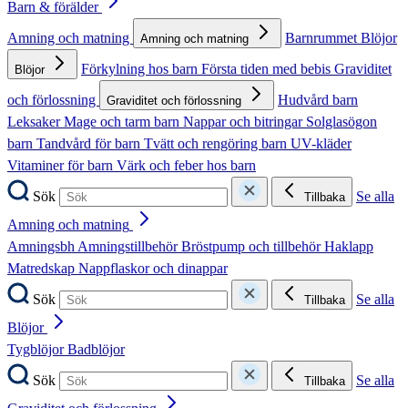
Barn & förälder
Amning och matning
Barnrummet
Blöjor
Amning och matning
Förkylning hos barn
Första tiden med bebis
Graviditet
Blöjor
och förlossning
Hudvård barn
Graviditet och förlossning
Leksaker
Mage och tarm barn
Nappar och bitringar
Solglasögon
barn
Tandvård för barn
Tvätt och rengöring barn
UV-kläder
Vitaminer för barn
Värk och feber hos barn
Sök
Se alla
Tillbaka
Amning och matning
Amningsbh
Amningstillbehör
Bröstpump och tillbehör
Haklapp
Matredskap
Nappflaskor och dinappar
Sök
Se alla
Tillbaka
Blöjor
Tygblöjor
Badblöjor
Sök
Se alla
Tillbaka