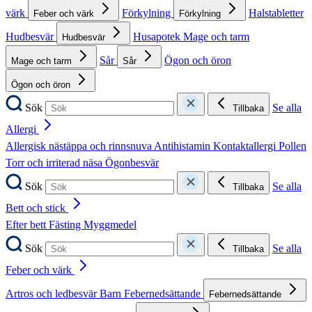
värk
Förkylning
Halstabletter
Feber och värk
Förkylning
Hudbesvär
Husapotek
Mage och tarm
Hudbesvär
Sår
Ögon och öron
Mage och tarm
Sår
Ögon och öron
Sök
Se alla
Tillbaka
Allergi
Allergisk nästäppa och rinnsnuva
Antihistamin
Kontaktallergi
Pollen
Torr och irriterad näsa
Ögonbesvär
Sök
Se alla
Tillbaka
Bett och stick
Efter bett
Fästing
Myggmedel
Sök
Se alla
Tillbaka
Feber och värk
Artros och ledbesvär
Barn
Febernedsättande
Febernedsättande