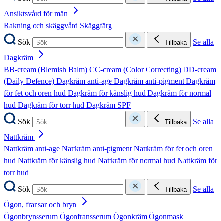
Ansiktsvård för män
Rakning och skäggvård
Skäggfärg
Sök
Se alla
Tillbaka
Dagkräm
BB-cream (Blemish Balm)
CC-cream (Color Correcting)
DD-cream
(Daily Defence)
Dagkräm anti-age
Dagkräm anti-pigment
Dagkräm
för fet och oren hud
Dagkräm för känslig hud
Dagkräm för normal
hud
Dagkräm för torr hud
Dagkräm SPF
Sök
Se alla
Tillbaka
Nattkräm
Nattkräm anti-age
Nattkräm anti-pigment
Nattkräm för fet och oren
hud
Nattkräm för känslig hud
Nattkräm för normal hud
Nattkräm för
torr hud
Sök
Se alla
Tillbaka
Ögon, fransar och bryn
Ögonbrynsserum
Ögonfransserum
Ögonkräm
Ögonmask