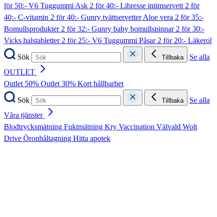
för 50:- V6 Tuggummi Ask
2 för 40:- Libresse intimservett
2 för
40:- C-vitamin
2 för 40:- Gunry tvättservetter Aloe vera
2 för 35:-
Bomullsprodukter
2 för 32:- Gunry baby bomullspinnar
2 för 30:-
Vicks halstabletter
2 för 25:- V6 Tuggummi Påsar
2 för 20:- Läkerol
Sök
Se alla
Tillbaka
OUTLET
Outlet 50%
Outlet 30%
Kort hållbarhet
Sök
Se alla
Tillbaka
Våra tjänster
Blodtrycksmätning
Fuktmätning
Kry
Vaccination
Välvald
Wolt
Drive
Öronhåltagning
Hitta apotek