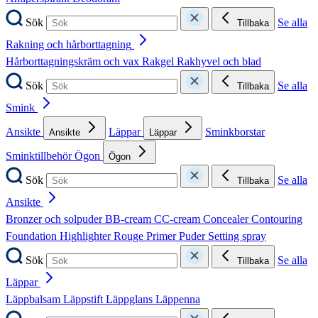
Sök
Se alla
Tillbaka
Rakning och hårborttagning
Hårborttagningskräm och vax
Rakgel
Rakhyvel och blad
Sök
Se alla
Tillbaka
Smink
Ansikte
Läppar
Sminkborstar
Ansikte
Läppar
Sminktillbehör
Ögon
Ögon
Sök
Se alla
Tillbaka
Ansikte
Bronzer och solpuder
BB-cream
CC-cream
Concealer
Contouring
Foundation
Highlighter
Rouge
Primer
Puder
Setting spray
Sök
Se alla
Tillbaka
Läppar
Läppbalsam
Läppstift
Läppglans
Läppenna