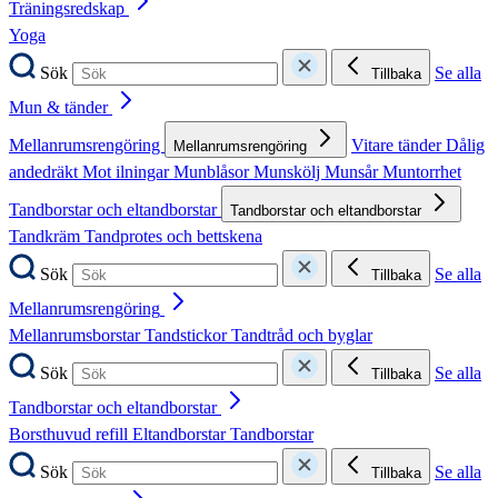
Träningsredskap
Yoga
Sök
Se alla
Tillbaka
Mun & tänder
Mellanrumsrengöring
Vitare tänder
Dålig
Mellanrumsrengöring
andedräkt
Mot ilningar
Munblåsor
Munskölj
Munsår
Muntorrhet
Tandborstar och eltandborstar
Tandborstar och eltandborstar
Tandkräm
Tandprotes och bettskena
Sök
Se alla
Tillbaka
Mellanrumsrengöring
Mellanrumsborstar
Tandstickor
Tandtråd och byglar
Sök
Se alla
Tillbaka
Tandborstar och eltandborstar
Borsthuvud refill
Eltandborstar
Tandborstar
Sök
Se alla
Tillbaka