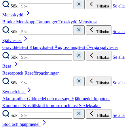
Sök
Se alla
Tillbaka
Mensskydd
Bindor
Menskopp
Tamponger
Trosskydd
Menstrosa
Sök
Se alla
Tillbaka
Självtester
Graviditetstest
Klamydiatest
Ägglossningstest
Övriga självtester
Sök
Se alla
Tillbaka
Resa
Reseapotek
Reseförpackningar
Sök
Se alla
Tillbaka
Sex och lust
Akut-p-piller
Glidmedel och massage
Hjälpmedel
Impotens
Kondomer
Kosttillskott inom sex och lust
Sexleksaker
Sök
Se alla
Tillbaka
Stöd och hjälpmedel