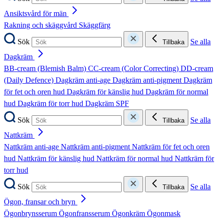
Ansiktsvård för män
Rakning och skäggvård
Skäggfärg
Sök
Se alla
Tillbaka
Dagkräm
BB-cream (Blemish Balm)
CC-cream (Color Correcting)
DD-cream
(Daily Defence)
Dagkräm anti-age
Dagkräm anti-pigment
Dagkräm
för fet och oren hud
Dagkräm för känslig hud
Dagkräm för normal
hud
Dagkräm för torr hud
Dagkräm SPF
Sök
Se alla
Tillbaka
Nattkräm
Nattkräm anti-age
Nattkräm anti-pigment
Nattkräm för fet och oren
hud
Nattkräm för känslig hud
Nattkräm för normal hud
Nattkräm för
torr hud
Sök
Se alla
Tillbaka
Ögon, fransar och bryn
Ögonbrynsserum
Ögonfransserum
Ögonkräm
Ögonmask