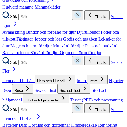
Graviditet och förlossning
Hudvård mamma
Mammakläder
Sök
Se alla
Tillbaka
Djur
Avmaskning
Bindor och förband för djur
Djurtillbehör
Foder och
tillskott
Fästingar, loppor och löss
Godis och tuggben
Leksaker för
djur
Mage och tarm för djur
Munvård för djur
Päls- och hudvård
Rädsla och oro
Sårvård för djur
Ögon och öron för djur
Sök
Se alla
Tillbaka
Fler
Hem och Hushåll
Intim
Nyheter
Hem och Hushåll
Intim
Resa
Sex och lust
Stöd och
Resa
Sex och lust
hjälpmedel
Tester (PPE) och provtagning
Stöd och hjälpmedel
Sök
Se alla
Tillbaka
Hem och Hushåll
Batterier
Disk
Doftljus och doftpinnar
Krisberedskap
Rengöring