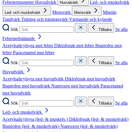
Febertermometer
Huvudvärk
Led- och muskelvärk
Huvudvärk
Mensvärk
Migrän
Led- och muskelvärk
Mensvärk
Tandvärk
Träning och träningsvärk
Värmande och kylande
Sök
Se alla
Tillbaka
Febernedsättande
Acetylsalicylsyra mot feber
Diklofenak mot feber
Ibuprofen mot
feber
Paracetamol mot feber
Sök
Se alla
Tillbaka
Huvudvärk
Acetylsalicylsyra mot huvudvärk
Diklofenak mot huvudvärk
Ibuprofen mot huvudvärk
Naproxen mot huvudvärk
Paracetamol
mot huvudvärk
Sök
Se alla
Tillbaka
Led- och muskelvärk
Acetylsalicylsyra (led- & muskelv.)
Diklofenak (led- & muskelvärk)
Ibuprofen (led- & muskelvärk)
Naproxen (led- & muskelvärk)