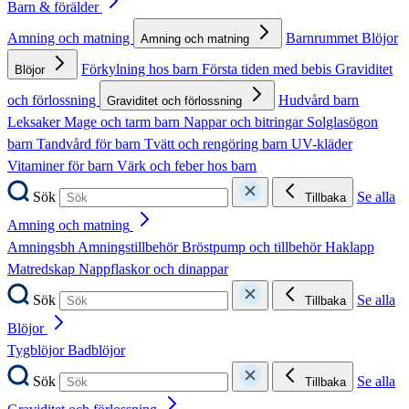
Barn & förälder
Amning och matning
Barnrummet
Blöjor
Amning och matning
Förkylning hos barn
Första tiden med bebis
Graviditet
Blöjor
och förlossning
Hudvård barn
Graviditet och förlossning
Leksaker
Mage och tarm barn
Nappar och bitringar
Solglasögon
barn
Tandvård för barn
Tvätt och rengöring barn
UV-kläder
Vitaminer för barn
Värk och feber hos barn
Sök
Se alla
Tillbaka
Amning och matning
Amningsbh
Amningstillbehör
Bröstpump och tillbehör
Haklapp
Matredskap
Nappflaskor och dinappar
Sök
Se alla
Tillbaka
Blöjor
Tygblöjor
Badblöjor
Sök
Se alla
Tillbaka