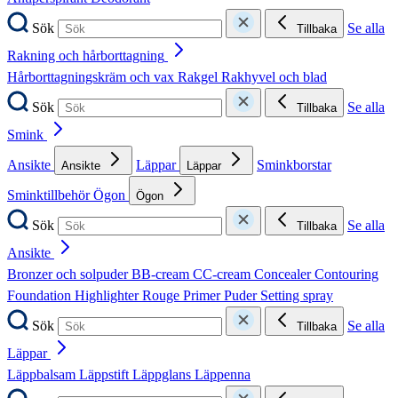
Sök
Se alla
Tillbaka
Rakning och hårborttagning
Hårborttagningskräm och vax
Rakgel
Rakhyvel och blad
Sök
Se alla
Tillbaka
Smink
Ansikte
Läppar
Sminkborstar
Ansikte
Läppar
Sminktillbehör
Ögon
Ögon
Sök
Se alla
Tillbaka
Ansikte
Bronzer och solpuder
BB-cream
CC-cream
Concealer
Contouring
Foundation
Highlighter
Rouge
Primer
Puder
Setting spray
Sök
Se alla
Tillbaka
Läppar
Läppbalsam
Läppstift
Läppglans
Läppenna