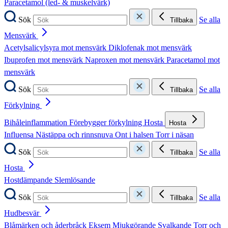
Paracetamol (led- & muskelvärk)
Sök
Se alla
Tillbaka
Mensvärk
Acetylsalicylsyra mot mensvärk
Diklofenak mot mensvärk
Ibuprofen mot mensvärk
Naproxen mot mensvärk
Paracetamol mot
mensvärk
Sök
Se alla
Tillbaka
Förkylning
Bihåleinflammation
Förebygger förkylning
Hosta
Hosta
Influensa
Nästäppa och rinnsnuva
Ont i halsen
Torr i näsan
Sök
Se alla
Tillbaka
Hosta
Hostdämpande
Slemlösande
Sök
Se alla
Tillbaka
Hudbesvär
Blåmärken och åderbråck
Eksem
Mjukgörande
Svalkande
Torr och