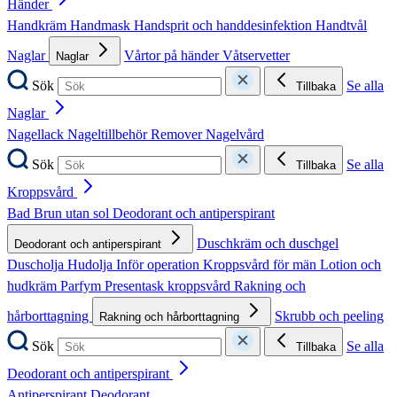
Händer
Handkräm
Handmask
Handsprit och handdesinfektion
Handtvål
Naglar
Vårtor på händer
Våtservetter
Naglar
Sök
Se alla
Tillbaka
Naglar
Nagellack
Nageltillbehör
Remover
Nagelvård
Sök
Se alla
Tillbaka
Kroppsvård
Bad
Brun utan sol
Deodorant och antiperspirant
Duschkräm och duschgel
Deodorant och antiperspirant
Duscholja
Hudolja
Inför operation
Kroppsvård för män
Lotion och
hudkräm
Parfym
Presentask kroppsvård
Rakning och
hårborttagning
Skrubb och peeling
Rakning och hårborttagning
Sök
Se alla
Tillbaka
Deodorant och antiperspirant
Antiperspirant
Deodorant