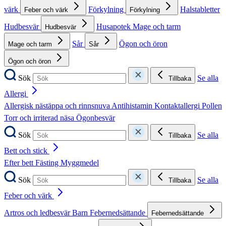
värk
Förkylning
Halstabletter
Feber och värk
Förkylning
Hudbesvär
Husapotek
Mage och tarm
Hudbesvär
Sår
Ögon och öron
Mage och tarm
Sår
Ögon och öron
Sök
Se alla
Tillbaka
Allergi
Allergisk nästäppa och rinnsnuva
Antihistamin
Kontaktallergi
Pollen
Torr och irriterad näsa
Ögonbesvär
Sök
Se alla
Tillbaka
Bett och stick
Efter bett
Fästing
Myggmedel
Sök
Se alla
Tillbaka
Feber och värk
Artros och ledbesvär
Barn
Febernedsättande
Febernedsättande