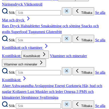
Näringsdryck
Viktkontroll
Sök
Se alla
Tillbaka
Mat och dryck
Bars
Dryck
Halstabletter
Smaksättning och sötning
Snacks och
godis
Superfood
Tuggummi
Glutenfritt
Sök
Se alla
Tillbaka
Kosttillskott och vitaminer
Kosttillskott
Vitaminer och mineraler
Kosttillskott
Vitaminer och mineraler
Sök
Se alla
Tillbaka
Kosttillskott
Alger
Ashwagandha
Avslappning
Energi
Gurkmeja
Hår, hud och
naglar
Kollagen
Lust
Muskler och leder
Omega-3
PMS och
klimakteriet
Slemhinnor
Synförmåga
Sök
Se alla
Tillbaka