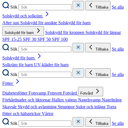
Sök
Se alla
Tillbaka
Solskydd och solkräm
After sun
Solskydd för ansikte
Solskydd för barn
Solskydd för kroppen
Solskydd för läppar
Solskydd för barn
SPF 15-25
SPF 30
SPF 50
SPF 100
Sök
Se alla
Tillbaka
Solskydd för barn
Solkräm för barn
UV-kläder för barn
Sök
Se alla
Tillbaka
Fötter
Diabetesfötter
Fotsvamp
Fotsvett
Fotvård
Fotvård
Förhårdnader och liktornar
Hallux valgus
Nagelsvamp
Nageltrång
Skavsår
Skydd och avlastning
Strumpor
Sulor och inlägg
Torra
fötter och hälsprickor
Vårtor
Sök
Se alla
Tillbaka