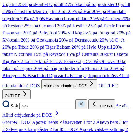
Upp till 25% på skönhet
Upp till 25% rabatt på fotprodukter
Upp till
25% på Just for Men
Upp till 2 för 25% på Hår
20% på Blomdahl
smycken
20% på Sjö&Hav utomhusprodukter
25% på Carmex
20%
på Systane
25% på Cicamed
20% på Kestine
25% på Elexir Pharma
Epsomsalt
20% på Baby foot
20% vid köp av 2 på Fungoral
20% på
Xylocain
20% på Geggamoja
20% på Dermaceutic
20% på Q+A
20% på Trixie
20% på Tiger Balsam
20% på Hylo
Upp till 20%
rabatt Nicotinell
15% på Revaxör
15% på Centaura
20kr/st Läkerol
Big Pack
2 för 119 kr på FLUX Flourskölj
15% På Otinova
10 kr
rabatt på Teppix
20% på magprodukter från Eternal
2 för 25% på
Bioregena & Beachkind
Djurvård - Fästingar, loppor och löss
Alltid
erbjudande på DOZ
OUTLET
Alltid erbjudande på DOZ
OUTLET
Sök
Se alla
Tillbaka
Alltid erbjudande på DOZ
6 för 99:- DOZ Apotek Bebis Våtservetter
3 för 2 Allevo bars
3 för
2 Salvequick barnplåster
2 för 85:- DOZ Apotek vätskeersättning
2