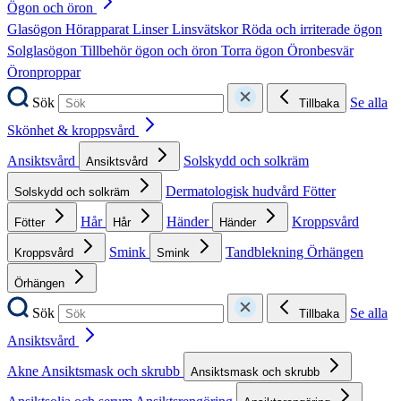
Ögon och öron
Glasögon
Hörapparat
Linser
Linsvätskor
Röda och irriterade ögon
Solglasögon
Tillbehör ögon och öron
Torra ögon
Öronbesvär
Öronproppar
Sök
Se alla
Tillbaka
Skönhet & kroppsvård
Ansiktsvård
Solskydd och solkräm
Ansiktsvård
Dermatologisk hudvård
Fötter
Solskydd och solkräm
Hår
Händer
Kroppsvård
Fötter
Hår
Händer
Smink
Tandblekning
Örhängen
Kroppsvård
Smink
Örhängen
Sök
Se alla
Tillbaka
Ansiktsvård
Akne
Ansiktsmask och skrubb
Ansiktsmask och skrubb