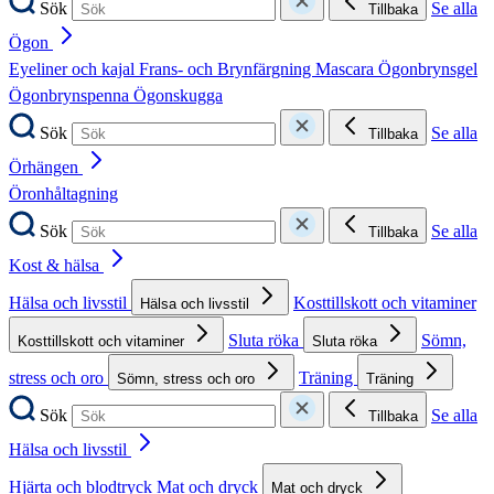
Sök
Se alla
Tillbaka
Ögon
Eyeliner och kajal
Frans- och Brynfärgning
Mascara
Ögonbrynsgel
Ögonbrynspenna
Ögonskugga
Sök
Se alla
Tillbaka
Örhängen
Öronhåltagning
Sök
Se alla
Tillbaka
Kost & hälsa
Hälsa och livsstil
Kosttillskott och vitaminer
Hälsa och livsstil
Sluta röka
Sömn,
Kosttillskott och vitaminer
Sluta röka
stress och oro
Träning
Sömn, stress och oro
Träning
Sök
Se alla
Tillbaka
Hälsa och livsstil
Hjärta och blodtryck
Mat och dryck
Mat och dryck