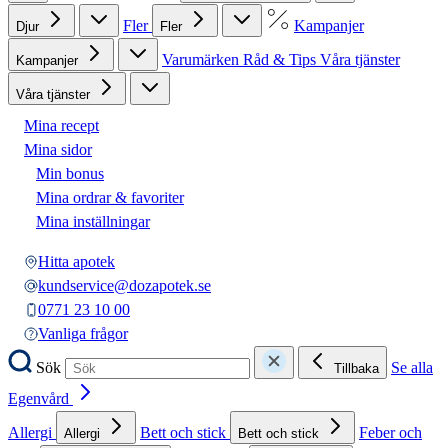
Fler
Kampanjer
Djur
Fler
Varumärken
Råd & Tips
Våra tjänster
Kampanjer
Våra tjänster
Mina recept
Mina sidor
Min bonus
Mina ordrar & favoriter
Mina inställningar
Hitta apotek
kundservice@dozapotek.se
0771 23 10 00
Vanliga frågor
Sök
Se alla
Tillbaka
Egenvård
Allergi
Bett och stick
Feber och
Allergi
Bett och stick