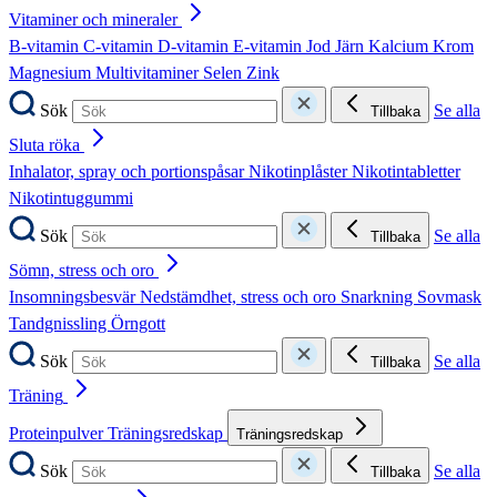
Vitaminer och mineraler
B-vitamin
C-vitamin
D-vitamin
E-vitamin
Jod
Järn
Kalcium
Krom
Magnesium
Multivitaminer
Selen
Zink
Sök
Se alla
Tillbaka
Sluta röka
Inhalator, spray och portionspåsar
Nikotinplåster
Nikotintabletter
Nikotintuggummi
Sök
Se alla
Tillbaka
Sömn, stress och oro
Insomningsbesvär
Nedstämdhet, stress och oro
Snarkning
Sovmask
Tandgnissling
Örngott
Sök
Se alla
Tillbaka
Träning
Proteinpulver
Träningsredskap
Träningsredskap
Sök
Se alla
Tillbaka