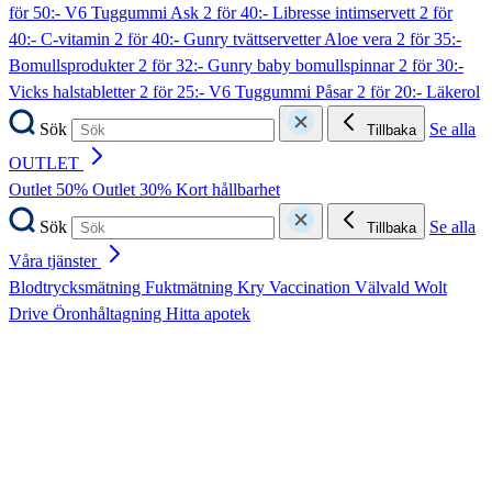
för 50:- V6 Tuggummi Ask
2 för 40:- Libresse intimservett
2 för
40:- C-vitamin
2 för 40:- Gunry tvättservetter Aloe vera
2 för 35:-
Bomullsprodukter
2 för 32:- Gunry baby bomullspinnar
2 för 30:-
Vicks halstabletter
2 för 25:- V6 Tuggummi Påsar
2 för 20:- Läkerol
Sök
Se alla
Tillbaka
OUTLET
Outlet 50%
Outlet 30%
Kort hållbarhet
Sök
Se alla
Tillbaka
Våra tjänster
Blodtrycksmätning
Fuktmätning
Kry
Vaccination
Välvald
Wolt
Drive
Öronhåltagning
Hitta apotek