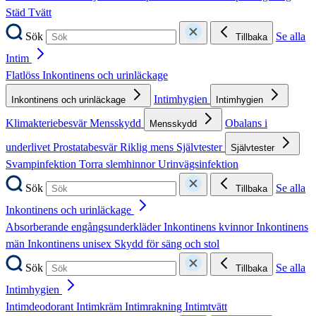
Städ
Tvätt
Sök
Se alla
Tillbaka
Intim
Flatlöss
Inkontinens och urinläckage
Intimhygien
Inkontinens och urinläckage
Intimhygien
Klimakteriebesvär
Mensskydd
Obalans i
Mensskydd
underlivet
Prostatabesvär
Riklig mens
Självtester
Självtester
Svampinfektion
Torra slemhinnor
Urinvägsinfektion
Sök
Se alla
Tillbaka
Inkontinens och urinläckage
Absorberande engångsunderkläder
Inkontinens kvinnor
Inkontinens
män
Inkontinens unisex
Skydd för säng och stol
Sök
Se alla
Tillbaka
Intimhygien
Intimdeodorant
Intimkräm
Intimrakning
Intimtvätt