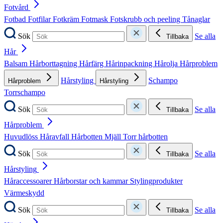
Fotvård
Fotbad
Fotfilar
Fotkräm
Fotmask
Fotskrubb och peeling
Tånaglar
Sök
Se alla
Tillbaka
Hår
Balsam
Hårborttagning
Hårfärg
Hårinpackning
Hårolja
Hårproblem
Hårstyling
Schampo
Hårproblem
Hårstyling
Torrschampo
Sök
Se alla
Tillbaka
Hårproblem
Huvudlöss
Håravfall
Hårbotten
Mjäll
Torr hårbotten
Sök
Se alla
Tillbaka
Hårstyling
Håraccessoarer
Hårborstar och kammar
Stylingprodukter
Värmeskydd
Sök
Se alla
Tillbaka