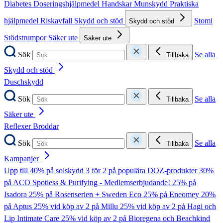
Diabetes
Doseringshjälpmedel
Handskar
Munskydd
Praktiska
hjälpmedel
Riskavfall
Skydd och stöd
Stomi
Skydd och stöd
Stödstrumpor
Säker ute
Säker ute
Sök
Se alla
Tillbaka
Skydd och stöd
Duschskydd
Sök
Se alla
Tillbaka
Säker ute
Reflexer
Broddar
Sök
Se alla
Tillbaka
Kampanjer
Upp till 40% på solskydd
3 för 2 på populära DOZ-produkter
30%
på ACO Spotless & Purifying - Medlemserbjudande!
25% på
Isadora
25% på Rosenserien + Sweden Eco
25% på Eneomey
20%
på Aptus
25% vid köp av 2 på Millu
25% vid köp av 2 på Hagi och
Lip Intimate Care
25% vid köp av 2 på Bioregena och Beachkind