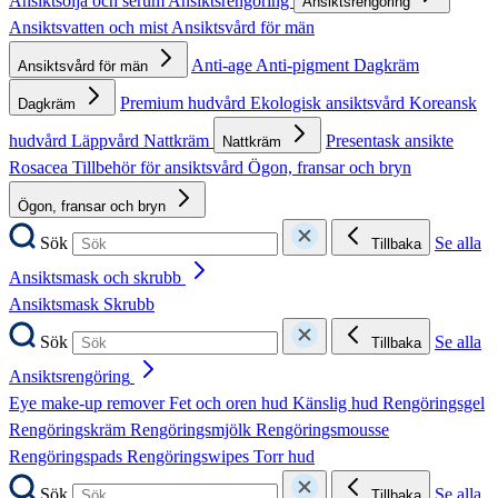
Ansiktsolja och serum
Ansiktsrengöring
Ansiktsrengöring
Ansiktsvatten och mist
Ansiktsvård för män
Anti-age
Anti-pigment
Dagkräm
Ansiktsvård för män
Premium hudvård
Ekologisk ansiktsvård
Koreansk
Dagkräm
hudvård
Läppvård
Nattkräm
Presentask ansikte
Nattkräm
Rosacea
Tillbehör för ansiktsvård
Ögon, fransar och bryn
Ögon, fransar och bryn
Sök
Se alla
Tillbaka
Ansiktsmask och skrubb
Ansiktsmask
Skrubb
Sök
Se alla
Tillbaka
Ansiktsrengöring
Eye make-up remover
Fet och oren hud
Känslig hud
Rengöringsgel
Rengöringskräm
Rengöringsmjölk
Rengöringsmousse
Rengöringspads
Rengöringswipes
Torr hud
Sök
Se alla
Tillbaka