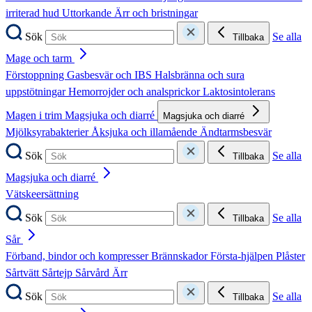
irriterad hud
Uttorkande
Ärr och bristningar
Sök
Se alla
Tillbaka
Mage och tarm
Förstoppning
Gasbesvär och IBS
Halsbränna och sura
uppstötningar
Hemorrojder och analsprickor
Laktosintolerans
Magen i trim
Magsjuka och diarré
Magsjuka och diarré
Mjölksyrabakterier
Åksjuka och illamående
Ändtarmsbesvär
Sök
Se alla
Tillbaka
Magsjuka och diarré
Vätskeersättning
Sök
Se alla
Tillbaka
Sår
Förband, bindor och kompresser
Brännskador
Första-hjälpen
Plåster
Sårtvätt
Sårtejp
Sårvård
Ärr
Sök
Se alla
Tillbaka