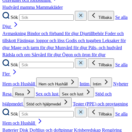
Graviditet och förlossning
Hudvård mamma
Mammakläder
Sök
Se alla
Tillbaka
Djur
Avmaskning
Bindor och förband för djur
Djurtillbehör
Foder och
tillskott
Fästingar, loppor och löss
Godis och tuggben
Leksaker för
djur
Mage och tarm för djur
Munvård för djur
Päls- och hudvård
Rädsla och oro
Sårvård för djur
Ögon och öron för djur
Sök
Se alla
Tillbaka
Fler
Hem och Hushåll
Intim
Nyheter
Hem och Hushåll
Intim
Resa
Sex och lust
Stöd och
Resa
Sex och lust
hjälpmedel
Tester (PPE) och provtagning
Stöd och hjälpmedel
Sök
Se alla
Tillbaka
Hem och Hushåll
Batterier
Disk
Doftljus och doftpinnar
Krisberedskap
Rengöring