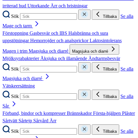
irriterad hud
Uttorkande
Ärr och bristningar
Sök
Se alla
Tillbaka
Mage och tarm
Förstoppning
Gasbesvär och IBS
Halsbränna och sura
uppstötningar
Hemorrojder och analsprickor
Laktosintolerans
Magen i trim
Magsjuka och diarré
Magsjuka och diarré
Mjölksyrabakterier
Åksjuka och illamående
Ändtarmsbesvär
Sök
Se alla
Tillbaka
Magsjuka och diarré
Vätskeersättning
Sök
Se alla
Tillbaka
Sår
Förband, bindor och kompresser
Brännskador
Första-hjälpen
Plåster
Sårtvätt
Sårtejp
Sårvård
Ärr
Sök
Se alla
Tillbaka