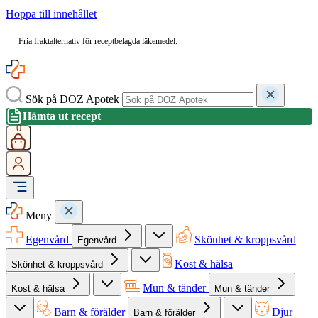
Hoppa till innehållet
Fria fraktalternativ för receptbelagda läkemedel.
Sök på DOZ Apotek
Hämta ut recept
0
Meny
Egenvård
Skönhet & kroppsvård
Egenvård
Kost & hälsa
Skönhet & kroppsvård
Mun & tänder
Kost & hälsa
Mun & tänder
Barn & förälder
Djur
Barn & förälder