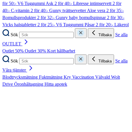
för 50:- V6 Tuggummi Ask
2 för 40:- Libresse intimservett
2 för
40:- C-vitamin
2 för 40:- Gunry tvättservetter Aloe vera
2 för 35:-
Bomullsprodukter
2 för 32:- Gunry baby bomullspinnar
2 för 30:-
Vicks halstabletter
2 för 25:- V6 Tuggummi Påsar
2 för 20:- Läkerol
Sök
Se alla
Tillbaka
OUTLET
Outlet 50%
Outlet 30%
Kort hållbarhet
Sök
Se alla
Tillbaka
Våra tjänster
Blodtrycksmätning
Fuktmätning
Kry
Vaccination
Välvald
Wolt
Drive
Öronhåltagning
Hitta apotek