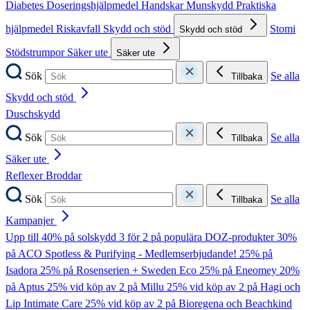
Diabetes
Doseringshjälpmedel
Handskar
Munskydd
Praktiska
hjälpmedel
Riskavfall
Skydd och stöd
Stomi
Skydd och stöd
Stödstrumpor
Säker ute
Säker ute
Sök
Se alla
Tillbaka
Skydd och stöd
Duschskydd
Sök
Se alla
Tillbaka
Säker ute
Reflexer
Broddar
Sök
Se alla
Tillbaka
Kampanjer
Upp till 40% på solskydd
3 för 2 på populära DOZ-produkter
30%
på ACO Spotless & Purifying - Medlemserbjudande!
25% på
Isadora
25% på Rosenserien + Sweden Eco
25% på Eneomey
20%
på Aptus
25% vid köp av 2 på Millu
25% vid köp av 2 på Hagi och
Lip Intimate Care
25% vid köp av 2 på Bioregena och Beachkind