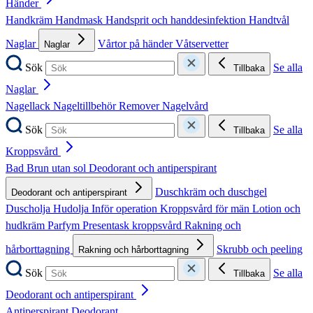
Händer
Handkräm
Handmask
Handsprit och handdesinfektion
Handtvål
Naglar
Vårtor på händer
Våtservetter
Naglar
Sök
Se alla
Tillbaka
Naglar
Nagellack
Nageltillbehör
Remover
Nagelvård
Sök
Se alla
Tillbaka
Kroppsvård
Bad
Brun utan sol
Deodorant och antiperspirant
Duschkräm och duschgel
Deodorant och antiperspirant
Duscholja
Hudolja
Inför operation
Kroppsvård för män
Lotion och
hudkräm
Parfym
Presentask kroppsvård
Rakning och
hårborttagning
Skrubb och peeling
Rakning och hårborttagning
Sök
Se alla
Tillbaka
Deodorant och antiperspirant
Antiperspirant
Deodorant