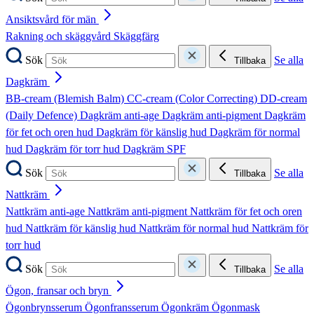
Ansiktsvård för män
Rakning och skäggvård
Skäggfärg
Sök
Se alla
Tillbaka
Dagkräm
BB-cream (Blemish Balm)
CC-cream (Color Correcting)
DD-cream
(Daily Defence)
Dagkräm anti-age
Dagkräm anti-pigment
Dagkräm
för fet och oren hud
Dagkräm för känslig hud
Dagkräm för normal
hud
Dagkräm för torr hud
Dagkräm SPF
Sök
Se alla
Tillbaka
Nattkräm
Nattkräm anti-age
Nattkräm anti-pigment
Nattkräm för fet och oren
hud
Nattkräm för känslig hud
Nattkräm för normal hud
Nattkräm för
torr hud
Sök
Se alla
Tillbaka
Ögon, fransar och bryn
Ögonbrynsserum
Ögonfransserum
Ögonkräm
Ögonmask