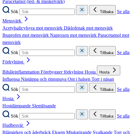
Paracetamol (led- & muskelvärk)
Sök
Se alla
Tillbaka
Mensvärk
Acetylsalicylsyra mot mensvärk
Diklofenak mot mensvärk
Ibuprofen mot mensvärk
Naproxen mot mensvärk
Paracetamol mot
mensvärk
Sök
Se alla
Tillbaka
Förkylning
Bihåleinflammation
Förebygger förkylning
Hosta
Hosta
Influensa
Nästäppa och rinnsnuva
Ont i halsen
Torr i näsan
Sök
Se alla
Tillbaka
Hosta
Hostdämpande
Slemlösande
Sök
Se alla
Tillbaka
Hudbesvär
Blåmärken och åderbråck
Eksem
Mjukgörande
Svalkande
Torr och