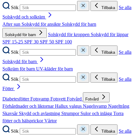
Sök
Se alla
Tillbaka
Solskydd och solkräm
After sun
Solskydd för ansikte
Solskydd för barn
Solskydd för kroppen
Solskydd för läppar
Solskydd för barn
SPF 15-25
SPF 30
SPF 50
SPF 100
Sök
Se alla
Tillbaka
Solskydd för barn
Solkräm för barn
UV-kläder för barn
Sök
Se alla
Tillbaka
Fötter
Diabetesfötter
Fotsvamp
Fotsvett
Fotvård
Fotvård
Förhårdnader och liktornar
Hallux valgus
Nagelsvamp
Nageltrång
Skavsår
Skydd och avlastning
Strumpor
Sulor och inlägg
Torra
fötter och hälsprickor
Vårtor
Sök
Se alla
Tillbaka