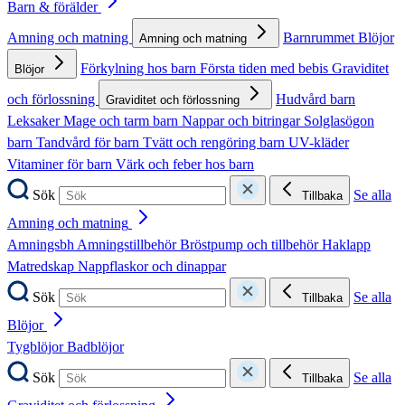
Barn & förälder
Amning och matning
Barnrummet
Blöjor
Amning och matning
Förkylning hos barn
Första tiden med bebis
Graviditet
Blöjor
och förlossning
Hudvård barn
Graviditet och förlossning
Leksaker
Mage och tarm barn
Nappar och bitringar
Solglasögon
barn
Tandvård för barn
Tvätt och rengöring barn
UV-kläder
Vitaminer för barn
Värk och feber hos barn
Sök
Se alla
Tillbaka
Amning och matning
Amningsbh
Amningstillbehör
Bröstpump och tillbehör
Haklapp
Matredskap
Nappflaskor och dinappar
Sök
Se alla
Tillbaka
Blöjor
Tygblöjor
Badblöjor
Sök
Se alla
Tillbaka