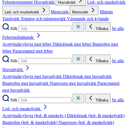
Febertermometer
Huvudvärk
Led- och muskelvärk
Huvudvärk
Mensvärk
Migrän
Led- och muskelvärk
Mensvärk
Tandvärk
Träning och träningsvärk
Värmande och kylande
Sök
Se alla
Tillbaka
Febernedsättande
Acetylsalicylsyra mot feber
Diklofenak mot feber
Ibuprofen mot
feber
Paracetamol mot feber
Sök
Se alla
Tillbaka
Huvudvärk
Acetylsalicylsyra mot huvudvärk
Diklofenak mot huvudvärk
Ibuprofen mot huvudvärk
Naproxen mot huvudvärk
Paracetamol
mot huvudvärk
Sök
Se alla
Tillbaka
Led- och muskelvärk
Acetylsalicylsyra (led- & muskelv.)
Diklofenak (led- & muskelvärk)
Ibuprofen (led- & muskelvärk)
Naproxen (led- & muskelvärk)