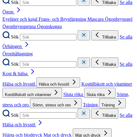
Sök
Se alla
Tillbaka
Ögon
Eyeliner och kajal
Frans- och Brynfärgning
Mascara
Ögonbrynsgel
Ögonbrynspenna
Ögonskugga
Sök
Se alla
Tillbaka
Örhängen
Öronhåltagning
Sök
Se alla
Tillbaka
Kost & hälsa
Hälsa och livsstil
Kosttillskott och vitaminer
Hälsa och livsstil
Sluta röka
Sömn,
Kosttillskott och vitaminer
Sluta röka
stress och oro
Träning
Sömn, stress och oro
Träning
Sök
Se alla
Tillbaka
Hälsa och livsstil
Hjärta och blodtryck
Mat och dryck
Mat och dryck