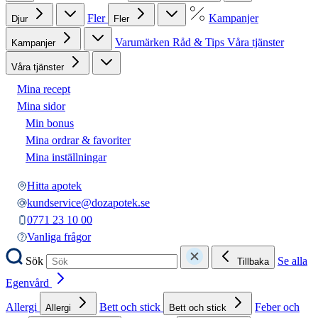
Fler
Kampanjer
Djur
Fler
Varumärken
Råd & Tips
Våra tjänster
Kampanjer
Våra tjänster
Mina recept
Mina sidor
Min bonus
Mina ordrar & favoriter
Mina inställningar
Hitta apotek
kundservice@dozapotek.se
0771 23 10 00
Vanliga frågor
Sök
Se alla
Tillbaka
Egenvård
Allergi
Bett och stick
Feber och
Allergi
Bett och stick