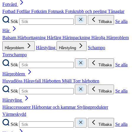
Fotvård
Fotbad
Fotfilar
Fotkräm
Fotmask
Fotskrubb och peeling
Tånaglar
Sök
Se alla
Tillbaka
Hår
Balsam
Hårborttagning
Hårfärg
Hårinpackning
Hårolja
Hårproblem
Hårstyling
Schampo
Hårproblem
Hårstyling
Torrschampo
Sök
Se alla
Tillbaka
Hårproblem
Huvudlöss
Håravfall
Hårbotten
Mjäll
Torr hårbotten
Sök
Se alla
Tillbaka
Hårstyling
Håraccessoarer
Hårborstar och kammar
Stylingprodukter
Värmeskydd
Sök
Se alla
Tillbaka