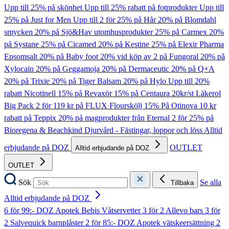
Upp till 25% på skönhet
Upp till 25% rabatt på fotprodukter
Upp till
25% på Just for Men
Upp till 2 för 25% på Hår
20% på Blomdahl
smycken
20% på Sjö&Hav utomhusprodukter
25% på Carmex
20%
på Systane
25% på Cicamed
20% på Kestine
25% på Elexir Pharma
Epsomsalt
20% på Baby foot
20% vid köp av 2 på Fungoral
20% på
Xylocain
20% på Geggamoja
20% på Dermaceutic
20% på Q+A
20% på Trixie
20% på Tiger Balsam
20% på Hylo
Upp till 20%
rabatt Nicotinell
15% på Revaxör
15% på Centaura
20kr/st Läkerol
Big Pack
2 för 119 kr på FLUX Flourskölj
15% På Otinova
10 kr
rabatt på Teppix
20% på magprodukter från Eternal
2 för 25% på
Bioregena & Beachkind
Djurvård - Fästingar, loppor och löss
Alltid
erbjudande på DOZ
OUTLET
Alltid erbjudande på DOZ
OUTLET
Sök
Se alla
Tillbaka
Alltid erbjudande på DOZ
6 för 99:- DOZ Apotek Bebis Våtservetter
3 för 2 Allevo bars
3 för
2 Salvequick barnplåster
2 för 85:- DOZ Apotek vätskeersättning
2