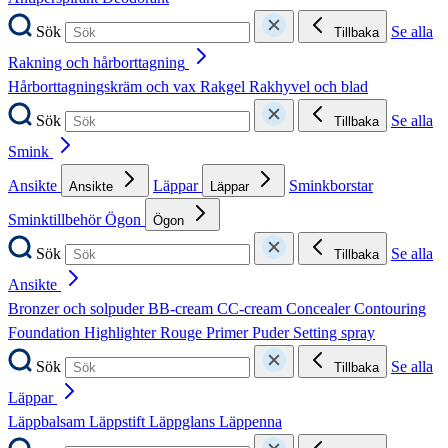
Sök
Se alla
Tillbaka
Rakning och hårborttagning
Hårborttagningskräm och vax
Rakgel
Rakhyvel och blad
Sök
Se alla
Tillbaka
Smink
Ansikte
Läppar
Sminkborstar
Ansikte
Läppar
Sminktillbehör
Ögon
Ögon
Sök
Se alla
Tillbaka
Ansikte
Bronzer och solpuder
BB-cream
CC-cream
Concealer
Contouring
Foundation
Highlighter
Rouge
Primer
Puder
Setting spray
Sök
Se alla
Tillbaka
Läppar
Läppbalsam
Läppstift
Läppglans
Läppenna