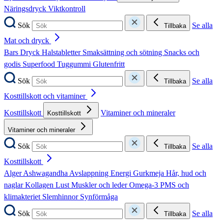
Näringsdryck
Viktkontroll
Sök
Se alla
Tillbaka
Mat och dryck
Bars
Dryck
Halstabletter
Smaksättning och sötning
Snacks och
godis
Superfood
Tuggummi
Glutenfritt
Sök
Se alla
Tillbaka
Kosttillskott och vitaminer
Kosttillskott
Vitaminer och mineraler
Kosttillskott
Vitaminer och mineraler
Sök
Se alla
Tillbaka
Kosttillskott
Alger
Ashwagandha
Avslappning
Energi
Gurkmeja
Hår, hud och
naglar
Kollagen
Lust
Muskler och leder
Omega-3
PMS och
klimakteriet
Slemhinnor
Synförmåga
Sök
Se alla
Tillbaka