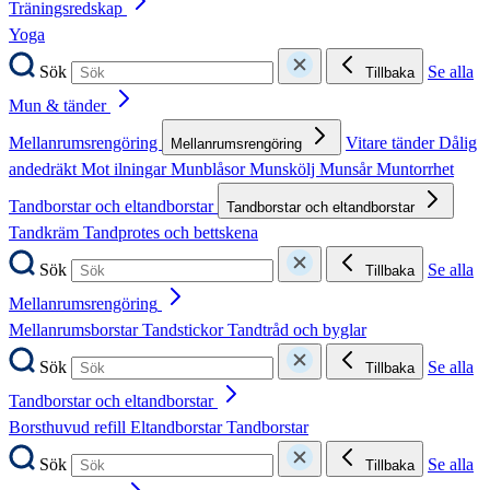
Träningsredskap
Yoga
Sök
Se alla
Tillbaka
Mun & tänder
Mellanrumsrengöring
Vitare tänder
Dålig
Mellanrumsrengöring
andedräkt
Mot ilningar
Munblåsor
Munskölj
Munsår
Muntorrhet
Tandborstar och eltandborstar
Tandborstar och eltandborstar
Tandkräm
Tandprotes och bettskena
Sök
Se alla
Tillbaka
Mellanrumsrengöring
Mellanrumsborstar
Tandstickor
Tandtråd och byglar
Sök
Se alla
Tillbaka
Tandborstar och eltandborstar
Borsthuvud refill
Eltandborstar
Tandborstar
Sök
Se alla
Tillbaka