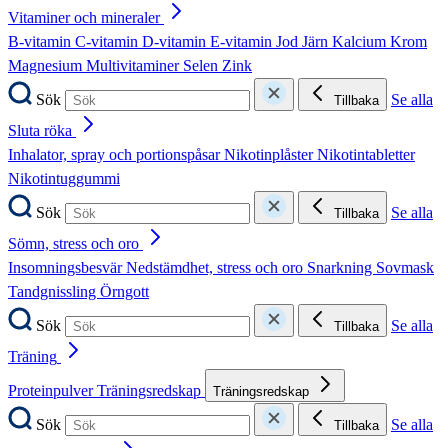
Vitaminer och mineraler
B-vitamin
C-vitamin
D-vitamin
E-vitamin
Jod
Järn
Kalcium
Krom
Magnesium
Multivitaminer
Selen
Zink
Sök
Se alla
Tillbaka
Sluta röka
Inhalator, spray och portionspåsar
Nikotinplåster
Nikotintabletter
Nikotintuggummi
Sök
Se alla
Tillbaka
Sömn, stress och oro
Insomningsbesvär
Nedstämdhet, stress och oro
Snarkning
Sovmask
Tandgnissling
Örngott
Sök
Se alla
Tillbaka
Träning
Proteinpulver
Träningsredskap
Träningsredskap
Sök
Se alla
Tillbaka