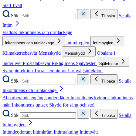
Städ
Tvätt
Sök
Se alla
Tillbaka
Intim
Flatlöss
Inkontinens och urinläckage
Intimhygien
Inkontinens och urinläckage
Intimhygien
Klimakteriebesvär
Mensskydd
Obalans i
Mensskydd
underlivet
Prostatabesvär
Riklig mens
Självtester
Självtester
Svampinfektion
Torra slemhinnor
Urinvägsinfektion
Sök
Se alla
Tillbaka
Inkontinens och urinläckage
Absorberande engångsunderkläder
Inkontinens kvinnor
Inkontinens
män
Inkontinens unisex
Skydd för säng och stol
Sök
Se alla
Tillbaka
Intimhygien
Intimdeodorant
Intimkräm
Intimrakning
Intimtvätt