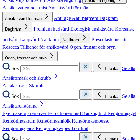
Ansiktsolja och serum
Ansiktsrengöring
Ansiktsrengöring
Ansiktsvatten och mist
Ansiktsvård för män
Anti-age
Anti-pigment
Dagkräm
Ansiktsvård för män
Premium hudvård
Ekologisk ansiktsvård
Koreansk
Dagkräm
hudvård
Läppvård
Nattkräm
Presentask ansikte
Nattkräm
Rosacea
Tillbehör för ansiktsvård
Ögon, fransar och bryn
Ögon, fransar och bryn
Sök
Se alla
Tillbaka
Ansiktsmask och skrubb
Ansiktsmask
Skrubb
Sök
Se alla
Tillbaka
Ansiktsrengöring
Eye make-up remover
Fet och oren hud
Känslig hud
Rengöringsgel
Rengöringskräm
Rengöringsmjölk
Rengöringsmousse
Rengöringspads
Rengöringswipes
Torr hud
Sök
Se alla
Tillbaka