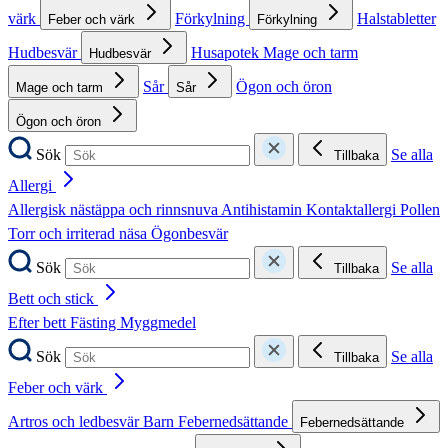
värk
Förkylning
Halstabletter
Feber och värk
Förkylning
Hudbesvär
Husapotek
Mage och tarm
Hudbesvär
Sår
Ögon och öron
Mage och tarm
Sår
Ögon och öron
Sök
Se alla
Tillbaka
Allergi
Allergisk nästäppa och rinnsnuva
Antihistamin
Kontaktallergi
Pollen
Torr och irriterad näsa
Ögonbesvär
Sök
Se alla
Tillbaka
Bett och stick
Efter bett
Fästing
Myggmedel
Sök
Se alla
Tillbaka
Feber och värk
Artros och ledbesvär
Barn
Febernedsättande
Febernedsättande