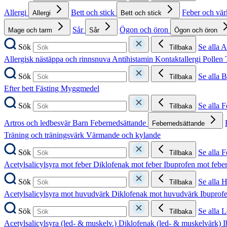
Allergi
Bett och stick
Feber och vä
Allergi
Bett och stick
Sår
Ögon och öron
Mage och tarm
Sår
Ögon och öron
Sök
Se alla A
Tillbaka
Allergisk nästäppa och rinnsnuva
Antihistamin
Kontaktallergi
Pollen
Sök
Se alla B
Tillbaka
Efter bett
Fästing
Myggmedel
Sök
Se alla 
Tillbaka
Artros och ledbesvär
Barn
Febernedsättande
Febernedsättande
Träning och träningsvärk
Värmande och kylande
Sök
Se alla 
Tillbaka
Acetylsalicylsyra mot feber
Diklofenak mot feber
Ibuprofen mot febe
Sök
Se alla 
Tillbaka
Acetylsalicylsyra mot huvudvärk
Diklofenak mot huvudvärk
Ibuprof
Sök
Se alla 
Tillbaka
Acetylsalicylsyra (led- & muskelv.)
Diklofenak (led- & muskelvärk)
I