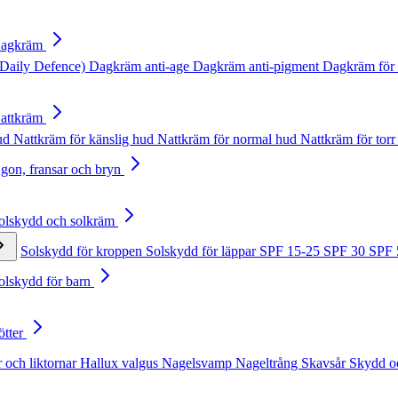
Dagkräm
Daily Defence)
Dagkräm anti-age
Dagkräm anti-pigment
Dagkräm för 
Nattkräm
hud
Nattkräm för känslig hud
Nattkräm för normal hud
Nattkräm för torr
Ögon, fransar och bryn
Solskydd och solkräm
Solskydd för kroppen
Solskydd för läppar
SPF 15-25
SPF 30
SPF
Solskydd för barn
ötter
 och liktornar
Hallux valgus
Nagelsvamp
Nageltrång
Skavsår
Skydd o