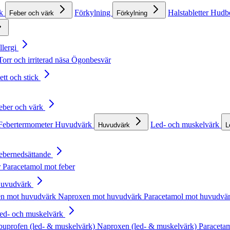
rk
Förkylning
Halstabletter
Hudb
Feber och värk
Förkylning
llergi
Torr och irriterad näsa
Ögonbesvär
ett och stick
Feber och värk
Febertermometer
Huvudvärk
Led- och muskelvärk
Huvudvärk
L
Febernedsättande
r
Paracetamol mot feber
Huvudvärk
en mot huvudvärk
Naproxen mot huvudvärk
Paracetamol mot huvudvä
Led- och muskelvärk
buprofen (led- & muskelvärk)
Naproxen (led- & muskelvärk)
Paracetam