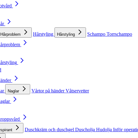
otvård
Hår
Hårstyling
Schampo
Torrschampo
Hårproblem
Hårstyling
Hårproblem
årstyling
d
Händer
lar
Vårtor på händer
Våtservetter
Naglar
Naglar
Kroppsvård
Duschkräm och duschgel
Duscholja
Hudolja
Inför operat
rspirant