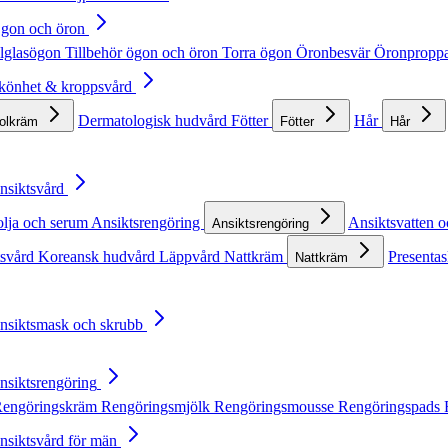
Ögon och öron
lglasögon
Tillbehör ögon och öron
Torra ögon
Öronbesvär
Öronpropp
Skönhet & kroppsvård
Dermatologisk hudvård
Fötter
Hår
solkräm
Fötter
Hår
Ansiktsvård
olja och serum
Ansiktsrengöring
Ansiktsvatten o
Ansiktsrengöring
tsvård
Koreansk hudvård
Läppvård
Nattkräm
Presentas
Nattkräm
Ansiktsmask och skrubb
Ansiktsrengöring
engöringskräm
Rengöringsmjölk
Rengöringsmousse
Rengöringspads
Ansiktsvård för män