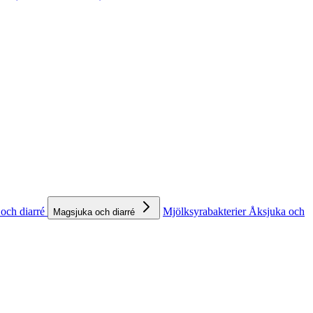
och diarré
Mjölksyrabakterier
Åksjuka och
Magsjuka och diarré