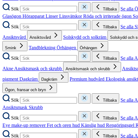
Sök
Se alla 
Tillbaka
Glasögon
Hörapparat
Linser
Linsvätskor
Röda och irriterade ögon
So
Sök
Se alla 
Tillbaka
Ansiktsvård
Solskydd och solkräm
Ansiktsvård
Solskydd och 
Tandblekning
Örhängen
Smink
Örhängen
Sök
Se alla 
Tillbaka
Akne
Ansiktsmask och skrubb
Ansikts
Ansiktsmask och skrubb
pigment
Dagkräm
Premium hudvård
Ekologisk ansik
Dagkräm
Ögon, fransar och bryn
Sök
Se alla 
Tillbaka
Ansiktsmask
Skrubb
Sök
Se alla 
Tillbaka
Eye make-up remover
Fet och oren hud
Känslig hud
Rengöringsgel
R
Sök
Se alla 
Tillbaka