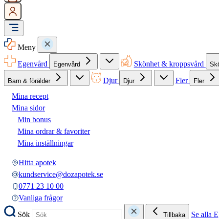
Meny
Egenvård
Skönhet & kroppsvård
Egenvård
Sk
Djur
Fler
Barn & förälder
Djur
Fler
Mina recept
Mina sidor
Min bonus
Mina ordrar & favoriter
Mina inställningar
Hitta apotek
kundservice@dozapotek.se
0771 23 10 00
Vanliga frågor
Sök
Se alla 
Tillbaka