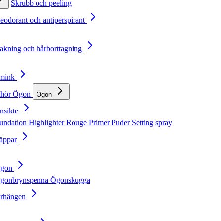
Skrubb och peeling
Deodorant och antiperspirant
Rakning och hårborttagning
Smink
ehör
Ögon
Ögon
nsikte
undation
Highlighter
Rouge
Primer
Puder
Setting spray
Läppar
Ögon
gonbrynspenna
Ögonskugga
Örhängen