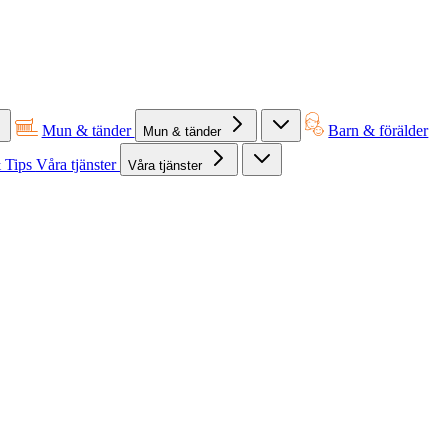
Mun & tänder
Barn & förälder
Mun & tänder
 Tips
Våra tjänster
Våra tjänster