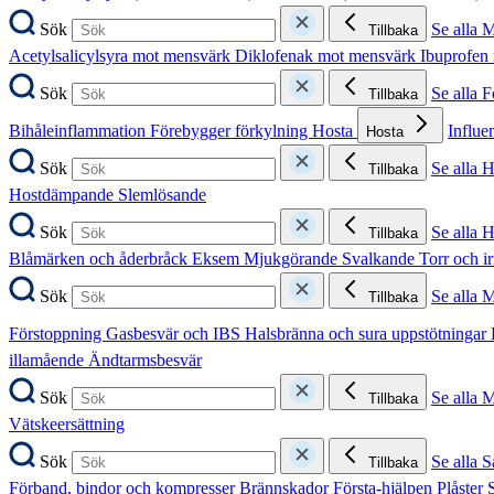
Sök
Se alla 
Tillbaka
Acetylsalicylsyra mot mensvärk
Diklofenak mot mensvärk
Ibuprofen
Sök
Se alla 
Tillbaka
Bihåleinflammation
Förebygger förkylning
Hosta
Influe
Hosta
Sök
Se alla 
Tillbaka
Hostdämpande
Slemlösande
Sök
Se alla 
Tillbaka
Blåmärken och åderbråck
Eksem
Mjukgörande
Svalkande
Torr och i
Sök
Se alla 
Tillbaka
Förstoppning
Gasbesvär och IBS
Halsbränna och sura uppstötningar
illamående
Ändtarmsbesvär
Sök
Se alla 
Tillbaka
Vätskeersättning
Sök
Se alla S
Tillbaka
Förband, bindor och kompresser
Brännskador
Första-hjälpen
Plåster