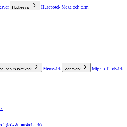
esvär
Husapotek
Mage och tarm
Hudbesvär
Mensvärk
Migrän
Tandvärk
ed- och muskelvärk
Mensvärk
rk
ol (led- & muskelvärk)