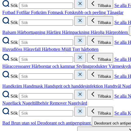
Sök
Se alla F
Tillbaka
Fotbad
Fotfilar
Fotkräm
Fotmask
Fotskrubb och peeling
Tånaglar
Sök
Se alla 
Tillbaka
Balsam
Hårborttagning
Hårfärg
Hårinpackning
Hårolja
Hårproblem
Sök
Se alla 
Tillbaka
Huvudlöss
Håravfall
Hårbotten
Mjäll
Torr hårbotten
Sök
Se alla H
Tillbaka
Håraccessoarer
Hårborstar och kammar
Stylingprodukter
Värmeskyd
Sök
Se alla 
Tillbaka
Handkräm
Handmask
Handsprit och handdesinfektion
Handtvål
Nag
Sök
Se alla 
Tillbaka
Nagellack
Nageltillbehör
Remover
Nagelvård
Sök
Se alla 
Tillbaka
Bad
Brun utan sol
Deodorant och antiperspirant
Deodorant och antipe