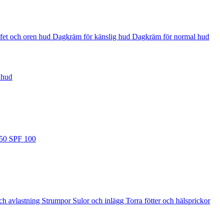
fet och oren hud
Dagkräm för känslig hud
Dagkräm för normal hud
 hud
 50
SPF 100
ch avlastning
Strumpor
Sulor och inlägg
Torra fötter och hälsprickor