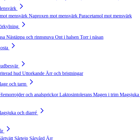
Mensvärk
 mot mensvärk
Naproxen mot mensvärk
Paracetamol mot mensvärk
Förkylning
nsa
Nästäppa och rinnsnuva
Ont i halsen
Torr i näsan
Hosta
Hudbesvär
rriterad hud
Uttorkande
Ärr och bristningar
Mage och tarm
Hemorrojder och analsprickor
Laktosintolerans
Magen i trim
Magsjuka 
Magsjuka och diarré
år
Sårtvätt
Sårtejp
Sårvård
Ärr