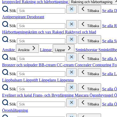
kroppsvård
Rakning och hårborttagning
Rakning och hårborttagning
Sök
Se alla 
Tillbaka
Antiperspirant
Deodorant
Sök
Se alla 
Tillbaka
Hårborttagningskräm och vax
Rakgel
Rakhyvel och blad
Sök
Se alla 
Tillbaka
Ansikte
Läppar
Sminkborstar
Sminktillb
Ansikte
Läppar
Sök
Se alla A
Tillbaka
Bronzer och solpuder
BB-cream
CC-cream
Concealer
Contouring
Fo
Sök
Se alla 
Tillbaka
Läppbalsam
Läppstift
Läppglans
Läppenna
Sök
Se alla 
Tillbaka
Eyeliner och kajal
Frans- och Brynfärgning
Mascara
Ögonbrynsgel
Ö
Sök
Se alla 
Tillbaka
Öronhåltagning