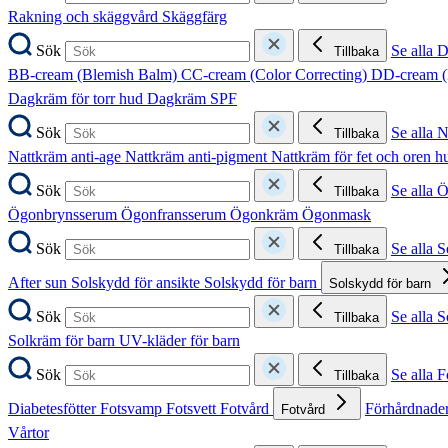
Rakning och skäggvård
Skäggfärg
Sök
Se alla 
Tillbaka
BB-cream (Blemish Balm)
CC-cream (Color Correcting)
DD-cream (
Dagkräm för torr hud
Dagkräm SPF
Sök
Se alla 
Tillbaka
Nattkräm anti-age
Nattkräm anti-pigment
Nattkräm för fet och oren 
Sök
Se alla 
Tillbaka
Ögonbrynsserum
Ögonfransserum
Ögonkräm
Ögonmask
Sök
Se alla 
Tillbaka
After sun
Solskydd för ansikte
Solskydd för barn
Solskydd för barn
Sök
Se alla 
Tillbaka
Solkräm för barn
UV-kläder för barn
Sök
Se alla F
Tillbaka
Diabetesfötter
Fotsvamp
Fotsvett
Fotvård
Förhårdnader
Fotvård
Vårtor