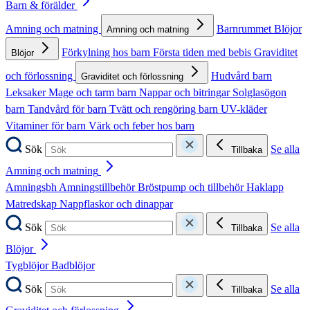
Barn & förälder
Amning och matning
Barnrummet
Blöjor
Amning och matning
Förkylning hos barn
Första tiden med bebis
Graviditet
Blöjor
och förlossning
Hudvård barn
Graviditet och förlossning
Leksaker
Mage och tarm barn
Nappar och bitringar
Solglasögon
barn
Tandvård för barn
Tvätt och rengöring barn
UV-kläder
Vitaminer för barn
Värk och feber hos barn
Sök
Se alla
Tillbaka
Amning och matning
Amningsbh
Amningstillbehör
Bröstpump och tillbehör
Haklapp
Matredskap
Nappflaskor och dinappar
Sök
Se alla
Tillbaka
Blöjor
Tygblöjor
Badblöjor
Sök
Se alla
Tillbaka