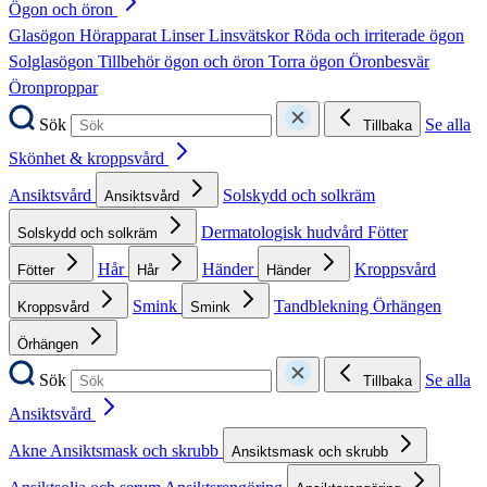
Ögon och öron
Glasögon
Hörapparat
Linser
Linsvätskor
Röda och irriterade ögon
Solglasögon
Tillbehör ögon och öron
Torra ögon
Öronbesvär
Öronproppar
Sök
Se alla
Tillbaka
Skönhet & kroppsvård
Ansiktsvård
Solskydd och solkräm
Ansiktsvård
Dermatologisk hudvård
Fötter
Solskydd och solkräm
Hår
Händer
Kroppsvård
Fötter
Hår
Händer
Smink
Tandblekning
Örhängen
Kroppsvård
Smink
Örhängen
Sök
Se alla
Tillbaka
Ansiktsvård
Akne
Ansiktsmask och skrubb
Ansiktsmask och skrubb