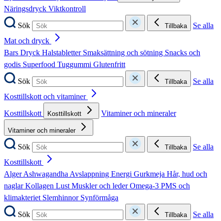
Näringsdryck
Viktkontroll
Sök
Se alla
Tillbaka
Mat och dryck
Bars
Dryck
Halstabletter
Smaksättning och sötning
Snacks och
godis
Superfood
Tuggummi
Glutenfritt
Sök
Se alla
Tillbaka
Kosttillskott och vitaminer
Kosttillskott
Vitaminer och mineraler
Kosttillskott
Vitaminer och mineraler
Sök
Se alla
Tillbaka
Kosttillskott
Alger
Ashwagandha
Avslappning
Energi
Gurkmeja
Hår, hud och
naglar
Kollagen
Lust
Muskler och leder
Omega-3
PMS och
klimakteriet
Slemhinnor
Synförmåga
Sök
Se alla
Tillbaka