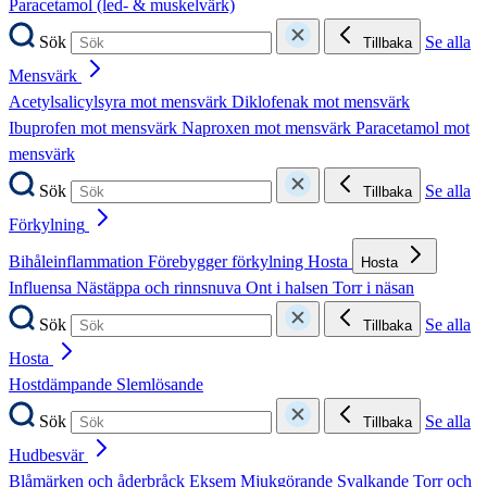
Paracetamol (led- & muskelvärk)
Sök
Se alla
Tillbaka
Mensvärk
Acetylsalicylsyra mot mensvärk
Diklofenak mot mensvärk
Ibuprofen mot mensvärk
Naproxen mot mensvärk
Paracetamol mot
mensvärk
Sök
Se alla
Tillbaka
Förkylning
Bihåleinflammation
Förebygger förkylning
Hosta
Hosta
Influensa
Nästäppa och rinnsnuva
Ont i halsen
Torr i näsan
Sök
Se alla
Tillbaka
Hosta
Hostdämpande
Slemlösande
Sök
Se alla
Tillbaka
Hudbesvär
Blåmärken och åderbråck
Eksem
Mjukgörande
Svalkande
Torr och