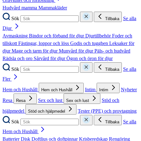
Graviditet och förlossning
Hudvård mamma
Mammakläder
Sök
Se alla
Tillbaka
Djur
Avmaskning
Bindor och förband för djur
Djurtillbehör
Foder och
tillskott
Fästingar, loppor och löss
Godis och tuggben
Leksaker för
djur
Mage och tarm för djur
Munvård för djur
Päls- och hudvård
Rädsla och oro
Sårvård för djur
Ögon och öron för djur
Sök
Se alla
Tillbaka
Fler
Hem och Hushåll
Intim
Nyheter
Hem och Hushåll
Intim
Resa
Sex och lust
Stöd och
Resa
Sex och lust
hjälpmedel
Tester (PPE) och provtagning
Stöd och hjälpmedel
Sök
Se alla
Tillbaka
Hem och Hushåll
Batterier
Disk
Doftljus och doftpinnar
Krisberedskap
Rengöring