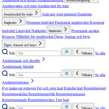
Ansiktsolja och serum
Ansiktsrengöring
Ansiktsrengöring
Ansiktsvatten och mist
Ansiktsvård för män
Anti-age
Anti-pigment
Dagkräm
Ansiktsvård för män
Premium hudvård
Ekologisk ansiktsvård
Koreansk
Dagkräm
hudvård
Läppvård
Nattkräm
Presentask ansikte
Nattkräm
Rosacea
Tillbehör för ansiktsvård
Ögon, fransar och bryn
Ögon, fransar och bryn
Sök
Se alla
Tillbaka
Ansiktsmask och skrubb
Ansiktsmask
Skrubb
Sök
Se alla
Tillbaka
Ansiktsrengöring
Eye make-up remover
Fet och oren hud
Känslig hud
Rengöringsgel
Rengöringskräm
Rengöringsmjölk
Rengöringsmousse
Rengöringspads
Rengöringswipes
Torr hud
Sök
Se alla
Tillbaka