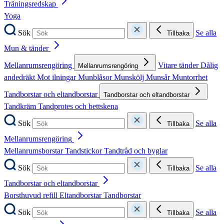
Träningsredskap
Yoga
Sök
Se alla
Tillbaka
Mun & tänder
Mellanrumsrengöring
Vitare tänder
Dålig
Mellanrumsrengöring
andedräkt
Mot ilningar
Munblåsor
Munskölj
Munsår
Muntorrhet
Tandborstar och eltandborstar
Tandborstar och eltandborstar
Tandkräm
Tandprotes och bettskena
Sök
Se alla
Tillbaka
Mellanrumsrengöring
Mellanrumsborstar
Tandstickor
Tandtråd och byglar
Sök
Se alla
Tillbaka
Tandborstar och eltandborstar
Borsthuvud refill
Eltandborstar
Tandborstar
Sök
Se alla
Tillbaka