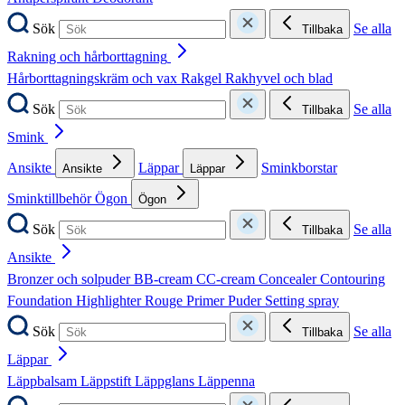
Sök
Se alla
Tillbaka
Rakning och hårborttagning
Hårborttagningskräm och vax
Rakgel
Rakhyvel och blad
Sök
Se alla
Tillbaka
Smink
Ansikte
Läppar
Sminkborstar
Ansikte
Läppar
Sminktillbehör
Ögon
Ögon
Sök
Se alla
Tillbaka
Ansikte
Bronzer och solpuder
BB-cream
CC-cream
Concealer
Contouring
Foundation
Highlighter
Rouge
Primer
Puder
Setting spray
Sök
Se alla
Tillbaka
Läppar
Läppbalsam
Läppstift
Läppglans
Läppenna