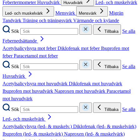
Febertermometer
Huvudvärk
Led- och muskelvärk
Huvudvärk
Mensvärk
Migrän
Led- och muskelvärk
Mensvärk
Tandvärk
Träning och träningsvärk
Värmande och kylande
Sök
Se alla
Tillbaka
Febernedsättande
Acetylsalicylsyra mot feber
Diklofenak mot feber
Ibuprofen mot
feber
Paracetamol mot feber
Sök
Se alla
Tillbaka
Huvudvärk
Acetylsalicylsyra mot huvudvärk
Diklofenak mot huvudvärk
Ibuprofen mot huvudvärk
Naproxen mot huvudvärk
Paracetamol
mot huvudvärk
Sök
Se alla
Tillbaka
Led- och muskelvärk
Acetylsalicylsyra (led- & muskelv.)
Diklofenak (led- & muskelvärk)
Ibuprofen (led- & muskelvärk)
Naproxen (led- & muskelvärk)