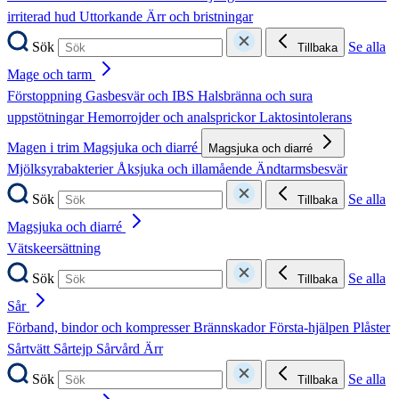
irriterad hud
Uttorkande
Ärr och bristningar
Sök
Se alla
Tillbaka
Mage och tarm
Förstoppning
Gasbesvär och IBS
Halsbränna och sura
uppstötningar
Hemorrojder och analsprickor
Laktosintolerans
Magen i trim
Magsjuka och diarré
Magsjuka och diarré
Mjölksyrabakterier
Åksjuka och illamående
Ändtarmsbesvär
Sök
Se alla
Tillbaka
Magsjuka och diarré
Vätskeersättning
Sök
Se alla
Tillbaka
Sår
Förband, bindor och kompresser
Brännskador
Första-hjälpen
Plåster
Sårtvätt
Sårtejp
Sårvård
Ärr
Sök
Se alla
Tillbaka