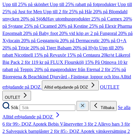
Upp till 25% på skönhet
Upp till 25% rabatt på fotprodukter
Upp till
25% på Just for Men
Upp till 2 för 25% på Hår
20% på Blomdahl
smycken
20% på Sjö&Hav utomhusprodukter
25% på Carmex
20%
på Systane
25% på Cicamed
20% på Kestine
25% på Elexir Pharma
Epsomsalt
20% på Baby foot
20% vid köp av 2 på Fungoral
20% på
Xylocain
20% på Geggamoja
20% på Dermaceutic
20% på Q+A
20% på Trixie
20% på Tiger Balsam
20% på Hylo
Upp till 20%
rabatt Nicotinell
15% på Revaxör
15% på Centaura
20kr/st Läkerol
Big Pack
2 för 119 kr på FLUX Flourskölj
15% På Otinova
10 kr
rabatt på Teppix
20% på magprodukter från Eternal
2 för 25% på
Bioregena & Beachkind
Djurvård - Fästingar, loppor och löss
Alltid
erbjudande på DOZ
OUTLET
Alltid erbjudande på DOZ
OUTLET
Sök
Se alla
Tillbaka
Alltid erbjudande på DOZ
6 för 99:- DOZ Apotek Bebis Våtservetter
3 för 2 Allevo bars
3 för
2 Salvequick barnplåster
2 för 85:- DOZ Apotek vätskeersättning
2