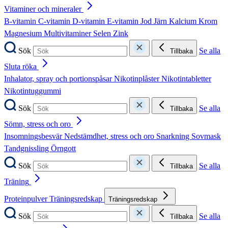
Vitaminer och mineraler
B-vitamin
C-vitamin
D-vitamin
E-vitamin
Jod
Järn
Kalcium
Krom
Magnesium
Multivitaminer
Selen
Zink
Sök
Se alla
Tillbaka
Sluta röka
Inhalator, spray och portionspåsar
Nikotinplåster
Nikotintabletter
Nikotintuggummi
Sök
Se alla
Tillbaka
Sömn, stress och oro
Insomningsbesvär
Nedstämdhet, stress och oro
Snarkning
Sovmask
Tandgnissling
Örngott
Sök
Se alla
Tillbaka
Träning
Proteinpulver
Träningsredskap
Träningsredskap
Sök
Se alla
Tillbaka