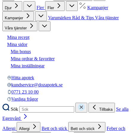
Fler
Kampanjer
Djur
Fler
Varumärken
Råd & Tips
Våra tjänster
Kampanjer
Våra tjänster
Mina recept
Mina sidor
Min bonus
Mina ordrar & favoriter
Mina inställningar
Hitta apotek
kundservice@dozapotek.se
0771 23 10 00
Vanliga frågor
Sök
Se alla
Tillbaka
Egenvård
Allergi
Bett och stick
Feber och
Allergi
Bett och stick