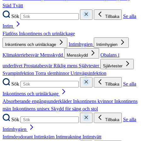
Städ
Tvätt
Sök
Se alla
Tillbaka
Intim
Flatlöss
Inkontinens och urinläckage
Intimhygien
Inkontinens och urinläckage
Intimhygien
Klimakteriebesvär
Mensskydd
Obalans i
Mensskydd
underlivet
Prostatabesvär
Riklig mens
Självtester
Självtester
Svampinfektion
Torra slemhinnor
Urinvägsinfektion
Sök
Se alla
Tillbaka
Inkontinens och urinläckage
Absorberande engångsunderkläder
Inkontinens kvinnor
Inkontinens
män
Inkontinens unisex
Skydd för säng och stol
Sök
Se alla
Tillbaka
Intimhygien
Intimdeodorant
Intimkräm
Intimrakning
Intimtvätt