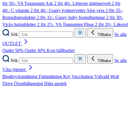
för 50:- V6 Tuggummi Ask
2 för 40:- Libresse intimservett
2 för
40:- C-vitamin
2 för 40:- Gunry tvättservetter Aloe vera
2 för 35:-
Bomullsprodukter
2 för 32:- Gunry baby bomullspinnar
2 för 30:-
Vicks halstabletter
2 för 25:- V6 Tuggummi Påsar
2 för 20:- Läkerol
Sök
Se alla
Tillbaka
OUTLET
Outlet 50%
Outlet 30%
Kort hållbarhet
Sök
Se alla
Tillbaka
Våra tjänster
Blodtrycksmätning
Fuktmätning
Kry
Vaccination
Välvald
Wolt
Drive
Öronhåltagning
Hitta apotek