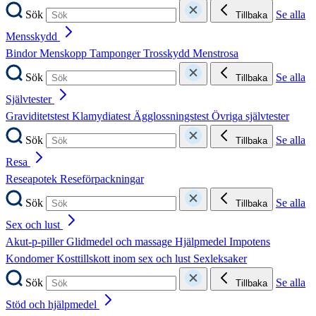
Sök
Se alla
Tillbaka
Mensskydd
Bindor
Menskopp
Tamponger
Trosskydd
Menstrosa
Sök
Se alla
Tillbaka
Självtester
Graviditetstest
Klamydiatest
Ägglossningstest
Övriga självtester
Sök
Se alla
Tillbaka
Resa
Reseapotek
Reseförpackningar
Sök
Se alla
Tillbaka
Sex och lust
Akut-p-piller
Glidmedel och massage
Hjälpmedel
Impotens
Kondomer
Kosttillskott inom sex och lust
Sexleksaker
Sök
Se alla
Tillbaka
Stöd och hjälpmedel