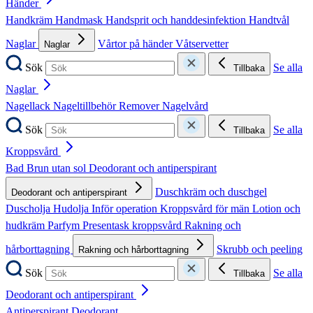
Händer
Handkräm
Handmask
Handsprit och handdesinfektion
Handtvål
Naglar
Vårtor på händer
Våtservetter
Naglar
Sök
Se alla
Tillbaka
Naglar
Nagellack
Nageltillbehör
Remover
Nagelvård
Sök
Se alla
Tillbaka
Kroppsvård
Bad
Brun utan sol
Deodorant och antiperspirant
Duschkräm och duschgel
Deodorant och antiperspirant
Duscholja
Hudolja
Inför operation
Kroppsvård för män
Lotion och
hudkräm
Parfym
Presentask kroppsvård
Rakning och
hårborttagning
Skrubb och peeling
Rakning och hårborttagning
Sök
Se alla
Tillbaka
Deodorant och antiperspirant
Antiperspirant
Deodorant