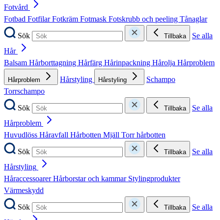
Fotvård
Fotbad
Fotfilar
Fotkräm
Fotmask
Fotskrubb och peeling
Tånaglar
Sök
Se alla
Tillbaka
Hår
Balsam
Hårborttagning
Hårfärg
Hårinpackning
Hårolja
Hårproblem
Hårstyling
Schampo
Hårproblem
Hårstyling
Torrschampo
Sök
Se alla
Tillbaka
Hårproblem
Huvudlöss
Håravfall
Hårbotten
Mjäll
Torr hårbotten
Sök
Se alla
Tillbaka
Hårstyling
Håraccessoarer
Hårborstar och kammar
Stylingprodukter
Värmeskydd
Sök
Se alla
Tillbaka