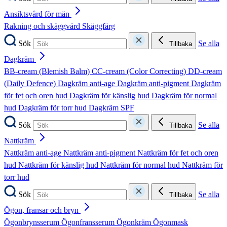
Ansiktsvård för män
Rakning och skäggvård
Skäggfärg
Sök
Se alla
Tillbaka
Dagkräm
BB-cream (Blemish Balm)
CC-cream (Color Correcting)
DD-cream
(Daily Defence)
Dagkräm anti-age
Dagkräm anti-pigment
Dagkräm
för fet och oren hud
Dagkräm för känslig hud
Dagkräm för normal
hud
Dagkräm för torr hud
Dagkräm SPF
Sök
Se alla
Tillbaka
Nattkräm
Nattkräm anti-age
Nattkräm anti-pigment
Nattkräm för fet och oren
hud
Nattkräm för känslig hud
Nattkräm för normal hud
Nattkräm för
torr hud
Sök
Se alla
Tillbaka
Ögon, fransar och bryn
Ögonbrynsserum
Ögonfransserum
Ögonkräm
Ögonmask