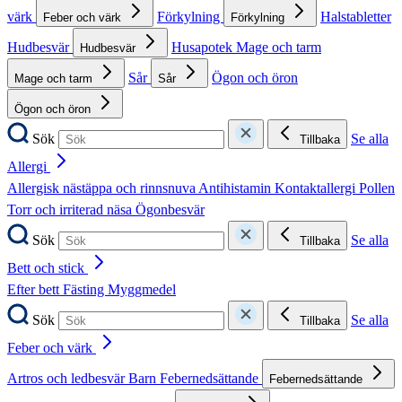
värk
Förkylning
Halstabletter
Feber och värk
Förkylning
Hudbesvär
Husapotek
Mage och tarm
Hudbesvär
Sår
Ögon och öron
Mage och tarm
Sår
Ögon och öron
Sök
Se alla
Tillbaka
Allergi
Allergisk nästäppa och rinnsnuva
Antihistamin
Kontaktallergi
Pollen
Torr och irriterad näsa
Ögonbesvär
Sök
Se alla
Tillbaka
Bett och stick
Efter bett
Fästing
Myggmedel
Sök
Se alla
Tillbaka
Feber och värk
Artros och ledbesvär
Barn
Febernedsättande
Febernedsättande