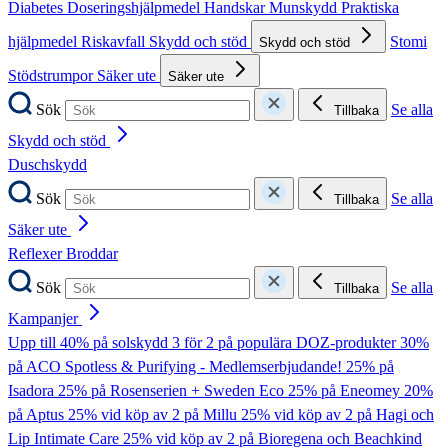
Diabetes
Doseringshjälpmedel
Handskar
Munskydd
Praktiska
hjälpmedel
Riskavfall
Skydd och stöd
Stomi
Skydd och stöd
Stödstrumpor
Säker ute
Säker ute
Sök
Se alla
Tillbaka
Skydd och stöd
Duschskydd
Sök
Se alla
Tillbaka
Säker ute
Reflexer
Broddar
Sök
Se alla
Tillbaka
Kampanjer
Upp till 40% på solskydd
3 för 2 på populära DOZ-produkter
30%
på ACO Spotless & Purifying - Medlemserbjudande!
25% på
Isadora
25% på Rosenserien + Sweden Eco
25% på Eneomey
20%
på Aptus
25% vid köp av 2 på Millu
25% vid köp av 2 på Hagi och
Lip Intimate Care
25% vid köp av 2 på Bioregena och Beachkind