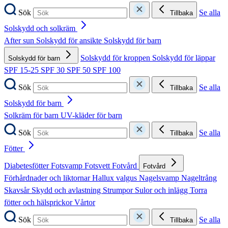
Sök
Se alla
Tillbaka
Solskydd och solkräm
After sun
Solskydd för ansikte
Solskydd för barn
Solskydd för kroppen
Solskydd för läppar
Solskydd för barn
SPF 15-25
SPF 30
SPF 50
SPF 100
Sök
Se alla
Tillbaka
Solskydd för barn
Solkräm för barn
UV-kläder för barn
Sök
Se alla
Tillbaka
Fötter
Diabetesfötter
Fotsvamp
Fotsvett
Fotvård
Fotvård
Förhårdnader och liktornar
Hallux valgus
Nagelsvamp
Nageltrång
Skavsår
Skydd och avlastning
Strumpor
Sulor och inlägg
Torra
fötter och hälsprickor
Vårtor
Sök
Se alla
Tillbaka