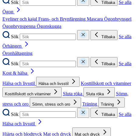
Sök
Se alla
Tillbaka
Ögon
Eyeliner och kajal
Frans- och Brynfärgning
Mascara
Ögonbrynsgel
Ögonbrynspenna
Ögonskugga
Sök
Se alla
Tillbaka
Örhängen
Öronhåltagning
Sök
Se alla
Tillbaka
Kost & hälsa
Hälsa och livsstil
Kosttillskott och vitaminer
Hälsa och livsstil
Sluta röka
Sömn,
Kosttillskott och vitaminer
Sluta röka
stress och oro
Träning
Sömn, stress och oro
Träning
Sök
Se alla
Tillbaka
Hälsa och livsstil
Hjärta och blodtryck
Mat och dryck
Mat och dryck