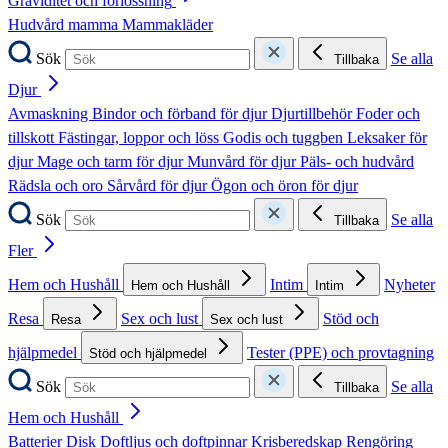
Graviditet och förlossning
Hudvård mamma
Mammakläder
Sök
Se alla
Tillbaka
Djur
Avmaskning
Bindor och förband för djur
Djurtillbehör
Foder och
tillskott
Fästingar, loppor och löss
Godis och tuggben
Leksaker för
djur
Mage och tarm för djur
Munvård för djur
Päls- och hudvård
Rädsla och oro
Sårvård för djur
Ögon och öron för djur
Sök
Se alla
Tillbaka
Fler
Hem och Hushåll
Intim
Nyheter
Hem och Hushåll
Intim
Resa
Sex och lust
Stöd och
Resa
Sex och lust
hjälpmedel
Tester (PPE) och provtagning
Stöd och hjälpmedel
Sök
Se alla
Tillbaka
Hem och Hushåll
Batterier
Disk
Doftljus och doftpinnar
Krisberedskap
Rengöring