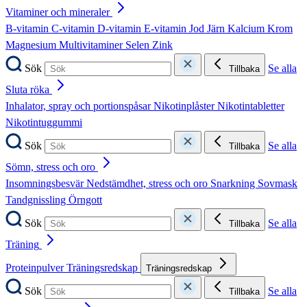
Vitaminer och mineraler
B-vitamin
C-vitamin
D-vitamin
E-vitamin
Jod
Järn
Kalcium
Krom
Magnesium
Multivitaminer
Selen
Zink
Sök
Se alla
Tillbaka
Sluta röka
Inhalator, spray och portionspåsar
Nikotinplåster
Nikotintabletter
Nikotintuggummi
Sök
Se alla
Tillbaka
Sömn, stress och oro
Insomningsbesvär
Nedstämdhet, stress och oro
Snarkning
Sovmask
Tandgnissling
Örngott
Sök
Se alla
Tillbaka
Träning
Proteinpulver
Träningsredskap
Träningsredskap
Sök
Se alla
Tillbaka