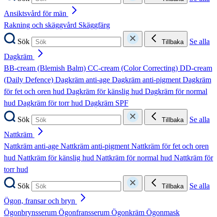
Ansiktsvård för män
Rakning och skäggvård
Skäggfärg
Sök
Se alla
Tillbaka
Dagkräm
BB-cream (Blemish Balm)
CC-cream (Color Correcting)
DD-cream
(Daily Defence)
Dagkräm anti-age
Dagkräm anti-pigment
Dagkräm
för fet och oren hud
Dagkräm för känslig hud
Dagkräm för normal
hud
Dagkräm för torr hud
Dagkräm SPF
Sök
Se alla
Tillbaka
Nattkräm
Nattkräm anti-age
Nattkräm anti-pigment
Nattkräm för fet och oren
hud
Nattkräm för känslig hud
Nattkräm för normal hud
Nattkräm för
torr hud
Sök
Se alla
Tillbaka
Ögon, fransar och bryn
Ögonbrynsserum
Ögonfransserum
Ögonkräm
Ögonmask