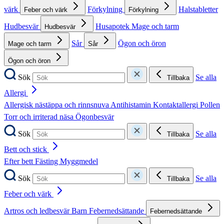
värk
Förkylning
Halstabletter
Feber och värk
Förkylning
Hudbesvär
Husapotek
Mage och tarm
Hudbesvär
Sår
Ögon och öron
Mage och tarm
Sår
Ögon och öron
Sök
Se alla
Tillbaka
Allergi
Allergisk nästäppa och rinnsnuva
Antihistamin
Kontaktallergi
Pollen
Torr och irriterad näsa
Ögonbesvär
Sök
Se alla
Tillbaka
Bett och stick
Efter bett
Fästing
Myggmedel
Sök
Se alla
Tillbaka
Feber och värk
Artros och ledbesvär
Barn
Febernedsättande
Febernedsättande