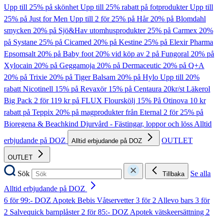
Upp till 25% på skönhet
Upp till 25% rabatt på fotprodukter
Upp till
25% på Just for Men
Upp till 2 för 25% på Hår
20% på Blomdahl
smycken
20% på Sjö&Hav utomhusprodukter
25% på Carmex
20%
på Systane
25% på Cicamed
20% på Kestine
25% på Elexir Pharma
Epsomsalt
20% på Baby foot
20% vid köp av 2 på Fungoral
20% på
Xylocain
20% på Geggamoja
20% på Dermaceutic
20% på Q+A
20% på Trixie
20% på Tiger Balsam
20% på Hylo
Upp till 20%
rabatt Nicotinell
15% på Revaxör
15% på Centaura
20kr/st Läkerol
Big Pack
2 för 119 kr på FLUX Flourskölj
15% På Otinova
10 kr
rabatt på Teppix
20% på magprodukter från Eternal
2 för 25% på
Bioregena & Beachkind
Djurvård - Fästingar, loppor och löss
Alltid
erbjudande på DOZ
OUTLET
Alltid erbjudande på DOZ
OUTLET
Sök
Se alla
Tillbaka
Alltid erbjudande på DOZ
6 för 99:- DOZ Apotek Bebis Våtservetter
3 för 2 Allevo bars
3 för
2 Salvequick barnplåster
2 för 85:- DOZ Apotek vätskeersättning
2