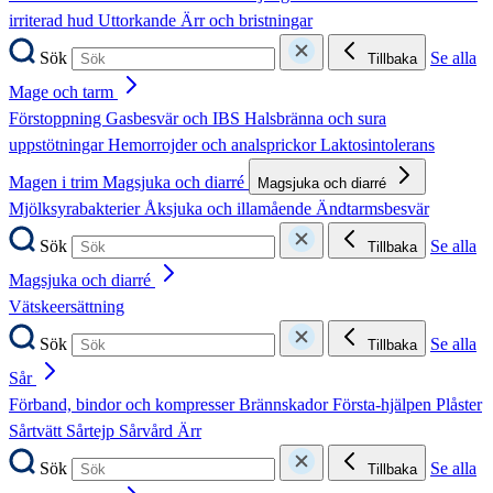
irriterad hud
Uttorkande
Ärr och bristningar
Sök
Se alla
Tillbaka
Mage och tarm
Förstoppning
Gasbesvär och IBS
Halsbränna och sura
uppstötningar
Hemorrojder och analsprickor
Laktosintolerans
Magen i trim
Magsjuka och diarré
Magsjuka och diarré
Mjölksyrabakterier
Åksjuka och illamående
Ändtarmsbesvär
Sök
Se alla
Tillbaka
Magsjuka och diarré
Vätskeersättning
Sök
Se alla
Tillbaka
Sår
Förband, bindor och kompresser
Brännskador
Första-hjälpen
Plåster
Sårtvätt
Sårtejp
Sårvård
Ärr
Sök
Se alla
Tillbaka