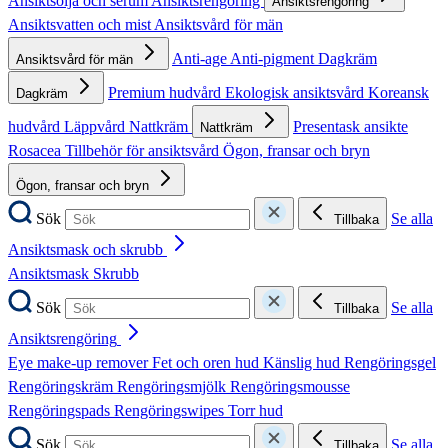
Ansiktsolja och serum
Ansiktsrengöring
Ansiktsrengöring
Ansiktsvatten och mist
Ansiktsvård för män
Anti-age
Anti-pigment
Dagkräm
Ansiktsvård för män
Premium hudvård
Ekologisk ansiktsvård
Koreansk
Dagkräm
hudvård
Läppvård
Nattkräm
Presentask ansikte
Nattkräm
Rosacea
Tillbehör för ansiktsvård
Ögon, fransar och bryn
Ögon, fransar och bryn
Sök
Se alla
Tillbaka
Ansiktsmask och skrubb
Ansiktsmask
Skrubb
Sök
Se alla
Tillbaka
Ansiktsrengöring
Eye make-up remover
Fet och oren hud
Känslig hud
Rengöringsgel
Rengöringskräm
Rengöringsmjölk
Rengöringsmousse
Rengöringspads
Rengöringswipes
Torr hud
Sök
Se alla
Tillbaka