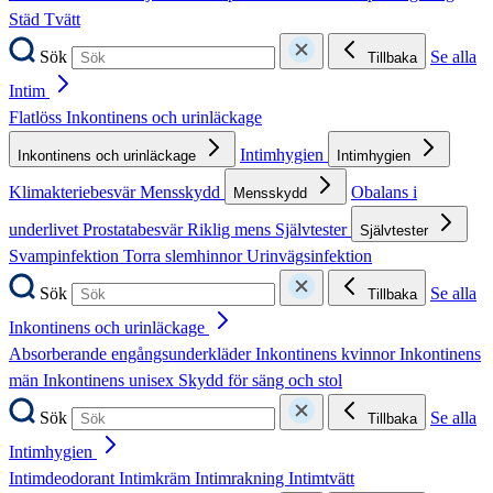
Städ
Tvätt
Sök
Se alla
Tillbaka
Intim
Flatlöss
Inkontinens och urinläckage
Intimhygien
Inkontinens och urinläckage
Intimhygien
Klimakteriebesvär
Mensskydd
Obalans i
Mensskydd
underlivet
Prostatabesvär
Riklig mens
Självtester
Självtester
Svampinfektion
Torra slemhinnor
Urinvägsinfektion
Sök
Se alla
Tillbaka
Inkontinens och urinläckage
Absorberande engångsunderkläder
Inkontinens kvinnor
Inkontinens
män
Inkontinens unisex
Skydd för säng och stol
Sök
Se alla
Tillbaka
Intimhygien
Intimdeodorant
Intimkräm
Intimrakning
Intimtvätt