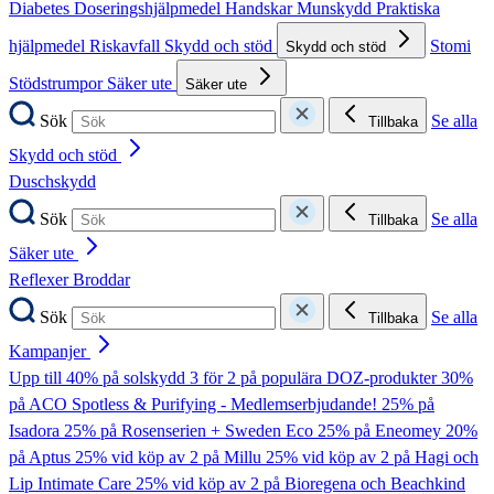
Diabetes
Doseringshjälpmedel
Handskar
Munskydd
Praktiska
hjälpmedel
Riskavfall
Skydd och stöd
Stomi
Skydd och stöd
Stödstrumpor
Säker ute
Säker ute
Sök
Se alla
Tillbaka
Skydd och stöd
Duschskydd
Sök
Se alla
Tillbaka
Säker ute
Reflexer
Broddar
Sök
Se alla
Tillbaka
Kampanjer
Upp till 40% på solskydd
3 för 2 på populära DOZ-produkter
30%
på ACO Spotless & Purifying - Medlemserbjudande!
25% på
Isadora
25% på Rosenserien + Sweden Eco
25% på Eneomey
20%
på Aptus
25% vid köp av 2 på Millu
25% vid köp av 2 på Hagi och
Lip Intimate Care
25% vid köp av 2 på Bioregena och Beachkind