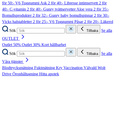
för 50:- V6 Tuggummi Ask
2 för 40:- Libresse intimservett
2 för
40:- C-vitamin
2 för 40:- Gunry tvättservetter Aloe vera
2 för 35:-
Bomullsprodukter
2 för 32:- Gunry baby bomullspinnar
2 för 30:-
Vicks halstabletter
2 för 25:- V6 Tuggummi Påsar
2 för 20:- Läkerol
Sök
Se alla
Tillbaka
OUTLET
Outlet 50%
Outlet 30%
Kort hållbarhet
Sök
Se alla
Tillbaka
Våra tjänster
Blodtrycksmätning
Fuktmätning
Kry
Vaccination
Välvald
Wolt
Drive
Öronhåltagning
Hitta apotek