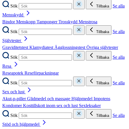
Sök
Se alla
Tillbaka
Mensskydd
Bindor
Menskopp
Tamponger
Trosskydd
Menstrosa
Sök
Se alla
Tillbaka
Självtester
Graviditetstest
Klamydiatest
Ägglossningstest
Övriga självtester
Sök
Se alla
Tillbaka
Resa
Reseapotek
Reseförpackningar
Sök
Se alla
Tillbaka
Sex och lust
Akut-p-piller
Glidmedel och massage
Hjälpmedel
Impotens
Kondomer
Kosttillskott inom sex och lust
Sexleksaker
Sök
Se alla
Tillbaka
Stöd och hjälpmedel