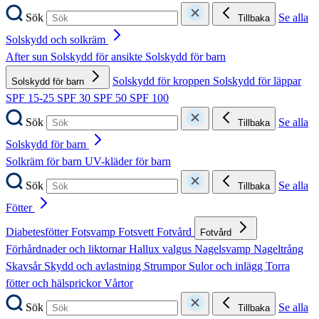
Sök
Se alla
Tillbaka
Solskydd och solkräm
After sun
Solskydd för ansikte
Solskydd för barn
Solskydd för kroppen
Solskydd för läppar
Solskydd för barn
SPF 15-25
SPF 30
SPF 50
SPF 100
Sök
Se alla
Tillbaka
Solskydd för barn
Solkräm för barn
UV-kläder för barn
Sök
Se alla
Tillbaka
Fötter
Diabetesfötter
Fotsvamp
Fotsvett
Fotvård
Fotvård
Förhårdnader och liktornar
Hallux valgus
Nagelsvamp
Nageltrång
Skavsår
Skydd och avlastning
Strumpor
Sulor och inlägg
Torra
fötter och hälsprickor
Vårtor
Sök
Se alla
Tillbaka