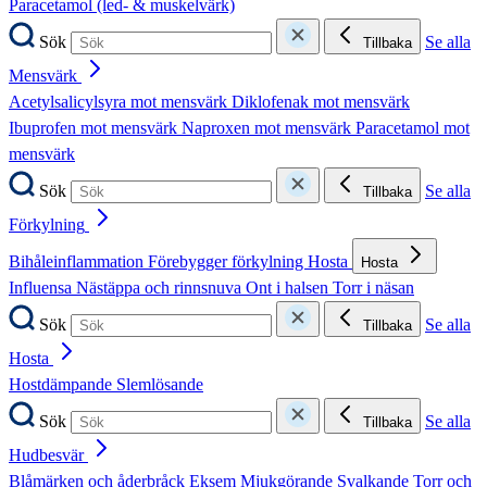
Paracetamol (led- & muskelvärk)
Sök
Se alla
Tillbaka
Mensvärk
Acetylsalicylsyra mot mensvärk
Diklofenak mot mensvärk
Ibuprofen mot mensvärk
Naproxen mot mensvärk
Paracetamol mot
mensvärk
Sök
Se alla
Tillbaka
Förkylning
Bihåleinflammation
Förebygger förkylning
Hosta
Hosta
Influensa
Nästäppa och rinnsnuva
Ont i halsen
Torr i näsan
Sök
Se alla
Tillbaka
Hosta
Hostdämpande
Slemlösande
Sök
Se alla
Tillbaka
Hudbesvär
Blåmärken och åderbråck
Eksem
Mjukgörande
Svalkande
Torr och