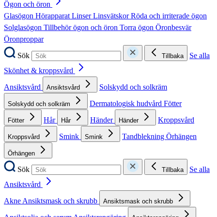
Ögon och öron
Glasögon
Hörapparat
Linser
Linsvätskor
Röda och irriterade ögon
Solglasögon
Tillbehör ögon och öron
Torra ögon
Öronbesvär
Öronproppar
Sök
Se alla
Tillbaka
Skönhet & kroppsvård
Ansiktsvård
Solskydd och solkräm
Ansiktsvård
Dermatologisk hudvård
Fötter
Solskydd och solkräm
Hår
Händer
Kroppsvård
Fötter
Hår
Händer
Smink
Tandblekning
Örhängen
Kroppsvård
Smink
Örhängen
Sök
Se alla
Tillbaka
Ansiktsvård
Akne
Ansiktsmask och skrubb
Ansiktsmask och skrubb