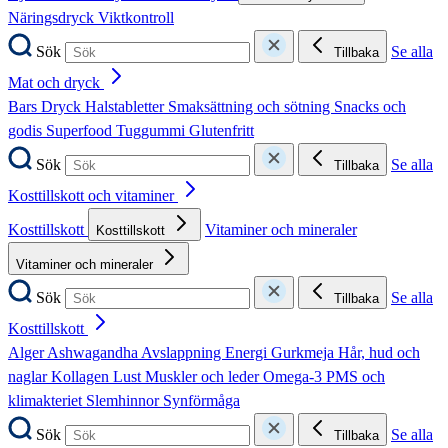
Näringsdryck
Viktkontroll
Sök
Se alla
Tillbaka
Mat och dryck
Bars
Dryck
Halstabletter
Smaksättning och sötning
Snacks och
godis
Superfood
Tuggummi
Glutenfritt
Sök
Se alla
Tillbaka
Kosttillskott och vitaminer
Kosttillskott
Vitaminer och mineraler
Kosttillskott
Vitaminer och mineraler
Sök
Se alla
Tillbaka
Kosttillskott
Alger
Ashwagandha
Avslappning
Energi
Gurkmeja
Hår, hud och
naglar
Kollagen
Lust
Muskler och leder
Omega-3
PMS och
klimakteriet
Slemhinnor
Synförmåga
Sök
Se alla
Tillbaka