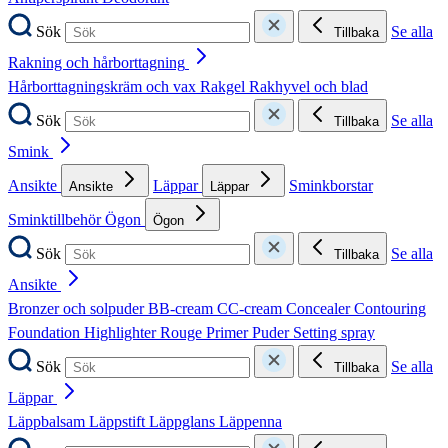
Sök
Se alla
Tillbaka
Rakning och hårborttagning
Hårborttagningskräm och vax
Rakgel
Rakhyvel och blad
Sök
Se alla
Tillbaka
Smink
Ansikte
Läppar
Sminkborstar
Ansikte
Läppar
Sminktillbehör
Ögon
Ögon
Sök
Se alla
Tillbaka
Ansikte
Bronzer och solpuder
BB-cream
CC-cream
Concealer
Contouring
Foundation
Highlighter
Rouge
Primer
Puder
Setting spray
Sök
Se alla
Tillbaka
Läppar
Läppbalsam
Läppstift
Läppglans
Läppenna