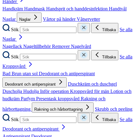
Händer
Handkräm
Handmask
Handsprit och handdesinfektion
Handtvål
Naglar
Vårtor på händer
Våtservetter
Naglar
Sök
Se alla
Tillbaka
Naglar
Nagellack
Nageltillbehör
Remover
Nagelvård
Sök
Se alla
Tillbaka
Kroppsvård
Bad
Brun utan sol
Deodorant och antiperspirant
Duschkräm och duschgel
Deodorant och antiperspirant
Duscholja
Hudolja
Inför operation
Kroppsvård för män
Lotion och
hudkräm
Parfym
Presentask kroppsvård
Rakning och
hårborttagning
Skrubb och peeling
Rakning och hårborttagning
Sök
Se alla
Tillbaka
Deodorant och antiperspirant
Antiperspirant
Deodorant