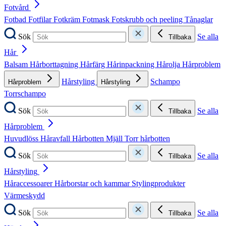
Fotvård
Fotbad
Fotfilar
Fotkräm
Fotmask
Fotskrubb och peeling
Tånaglar
Sök
Se alla
Tillbaka
Hår
Balsam
Hårborttagning
Hårfärg
Hårinpackning
Hårolja
Hårproblem
Hårstyling
Schampo
Hårproblem
Hårstyling
Torrschampo
Sök
Se alla
Tillbaka
Hårproblem
Huvudlöss
Håravfall
Hårbotten
Mjäll
Torr hårbotten
Sök
Se alla
Tillbaka
Hårstyling
Håraccessoarer
Hårborstar och kammar
Stylingprodukter
Värmeskydd
Sök
Se alla
Tillbaka