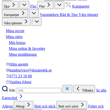
Fler
Kampanjer
Djur
Fler
Varumärken
Råd & Tips
Våra tjänster
Kampanjer
Våra tjänster
Mina recept
Mina sidor
Min bonus
Mina ordrar & favoriter
Mina inställningar
Hitta apotek
kundservice@dozapotek.se
0771 23 10 00
Vanliga frågor
Sök
Se alla
Tillbaka
Egenvård
Allergi
Bett och stick
Feber och
Allergi
Bett och stick