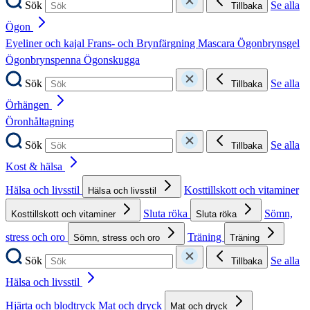
Sök
Se alla
Tillbaka
Ögon
Eyeliner och kajal
Frans- och Brynfärgning
Mascara
Ögonbrynsgel
Ögonbrynspenna
Ögonskugga
Sök
Se alla
Tillbaka
Örhängen
Öronhåltagning
Sök
Se alla
Tillbaka
Kost & hälsa
Hälsa och livsstil
Kosttillskott och vitaminer
Hälsa och livsstil
Sluta röka
Sömn,
Kosttillskott och vitaminer
Sluta röka
stress och oro
Träning
Sömn, stress och oro
Träning
Sök
Se alla
Tillbaka
Hälsa och livsstil
Hjärta och blodtryck
Mat och dryck
Mat och dryck