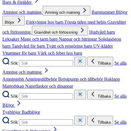
Barn & förälder
Amning och matning
Barnrummet
Blöjor
Amning och matning
Förkylning hos barn
Första tiden med bebis
Graviditet
Blöjor
och förlossning
Hudvård barn
Graviditet och förlossning
Leksaker
Mage och tarm barn
Nappar och bitringar
Solglasögon
barn
Tandvård för barn
Tvätt och rengöring barn
UV-kläder
Vitaminer för barn
Värk och feber hos barn
Sök
Se alla
Tillbaka
Amning och matning
Amningsbh
Amningstillbehör
Bröstpump och tillbehör
Haklapp
Matredskap
Nappflaskor och dinappar
Sök
Se alla
Tillbaka
Blöjor
Tygblöjor
Badblöjor
Sök
Se alla
Tillbaka