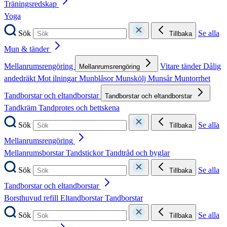
Träningsredskap
Yoga
Sök
Se alla
Tillbaka
Mun & tänder
Mellanrumsrengöring
Vitare tänder
Dålig
Mellanrumsrengöring
andedräkt
Mot ilningar
Munblåsor
Munskölj
Munsår
Muntorrhet
Tandborstar och eltandborstar
Tandborstar och eltandborstar
Tandkräm
Tandprotes och bettskena
Sök
Se alla
Tillbaka
Mellanrumsrengöring
Mellanrumsborstar
Tandstickor
Tandtråd och byglar
Sök
Se alla
Tillbaka
Tandborstar och eltandborstar
Borsthuvud refill
Eltandborstar
Tandborstar
Sök
Se alla
Tillbaka