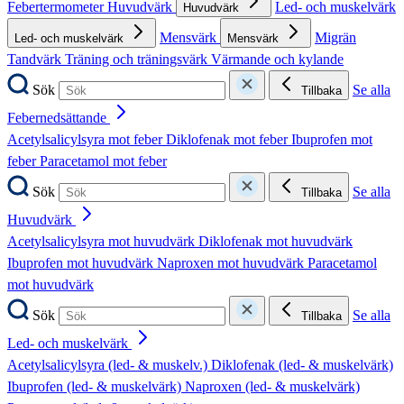
Febertermometer
Huvudvärk
Led- och muskelvärk
Huvudvärk
Mensvärk
Migrän
Led- och muskelvärk
Mensvärk
Tandvärk
Träning och träningsvärk
Värmande och kylande
Sök
Se alla
Tillbaka
Febernedsättande
Acetylsalicylsyra mot feber
Diklofenak mot feber
Ibuprofen mot
feber
Paracetamol mot feber
Sök
Se alla
Tillbaka
Huvudvärk
Acetylsalicylsyra mot huvudvärk
Diklofenak mot huvudvärk
Ibuprofen mot huvudvärk
Naproxen mot huvudvärk
Paracetamol
mot huvudvärk
Sök
Se alla
Tillbaka
Led- och muskelvärk
Acetylsalicylsyra (led- & muskelv.)
Diklofenak (led- & muskelvärk)
Ibuprofen (led- & muskelvärk)
Naproxen (led- & muskelvärk)