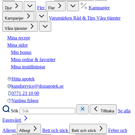
Fler
Kampanjer
Djur
Fler
Varumärken
Råd & Tips
Våra tjänster
Kampanjer
Våra tjänster
Mina recept
Mina sidor
Min bonus
Mina ordrar & favoriter
Mina inställningar
Hitta apotek
kundservice@dozapotek.se
0771 23 10 00
Vanliga frågor
Sök
Se alla
Tillbaka
Egenvård
Allergi
Bett och stick
Feber och
Allergi
Bett och stick