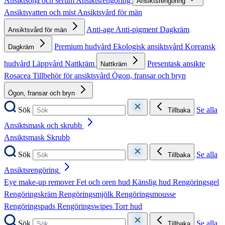
Ansiktsolja och serum
Ansiktsrengöring
Ansiktsrengöring
Ansiktsvatten och mist
Ansiktsvård för män
Anti-age
Anti-pigment
Dagkräm
Ansiktsvård för män
Premium hudvård
Ekologisk ansiktsvård
Koreansk
Dagkräm
hudvård
Läppvård
Nattkräm
Presentask ansikte
Nattkräm
Rosacea
Tillbehör för ansiktsvård
Ögon, fransar och bryn
Ögon, fransar och bryn
Sök
Se alla
Tillbaka
Ansiktsmask och skrubb
Ansiktsmask
Skrubb
Sök
Se alla
Tillbaka
Ansiktsrengöring
Eye make-up remover
Fet och oren hud
Känslig hud
Rengöringsgel
Rengöringskräm
Rengöringsmjölk
Rengöringsmousse
Rengöringspads
Rengöringswipes
Torr hud
Sök
Se alla
Tillbaka