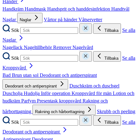
Händer
Handkräm
Handmask
Handsprit och handdesinfektion
Handtvål
Naglar
Vårtor på händer
Våtservetter
Naglar
Sök
Se alla
Tillbaka
Naglar
Nagellack
Nageltillbehör
Remover
Nagelvård
Sök
Se alla
Tillbaka
Kroppsvård
Bad
Brun utan sol
Deodorant och antiperspirant
Duschkräm och duschgel
Deodorant och antiperspirant
Duscholja
Hudolja
Inför operation
Kroppsvård för män
Lotion och
hudkräm
Parfym
Presentask kroppsvård
Rakning och
hårborttagning
Skrubb och peeling
Rakning och hårborttagning
Sök
Se alla
Tillbaka
Deodorant och antiperspirant
Antiperspirant
Deodorant