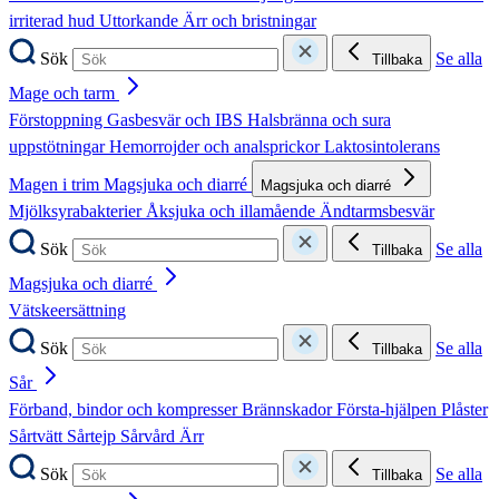
irriterad hud
Uttorkande
Ärr och bristningar
Sök
Se alla
Tillbaka
Mage och tarm
Förstoppning
Gasbesvär och IBS
Halsbränna och sura
uppstötningar
Hemorrojder och analsprickor
Laktosintolerans
Magen i trim
Magsjuka och diarré
Magsjuka och diarré
Mjölksyrabakterier
Åksjuka och illamående
Ändtarmsbesvär
Sök
Se alla
Tillbaka
Magsjuka och diarré
Vätskeersättning
Sök
Se alla
Tillbaka
Sår
Förband, bindor och kompresser
Brännskador
Första-hjälpen
Plåster
Sårtvätt
Sårtejp
Sårvård
Ärr
Sök
Se alla
Tillbaka