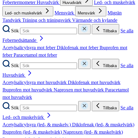
Febertermometer
Huvudvärk
Led- och muskelvärk
Huvudvärk
Mensvärk
Migrän
Led- och muskelvärk
Mensvärk
Tandvärk
Träning och träningsvärk
Värmande och kylande
Sök
Se alla
Tillbaka
Febernedsättande
Acetylsalicylsyra mot feber
Diklofenak mot feber
Ibuprofen mot
feber
Paracetamol mot feber
Sök
Se alla
Tillbaka
Huvudvärk
Acetylsalicylsyra mot huvudvärk
Diklofenak mot huvudvärk
Ibuprofen mot huvudvärk
Naproxen mot huvudvärk
Paracetamol
mot huvudvärk
Sök
Se alla
Tillbaka
Led- och muskelvärk
Acetylsalicylsyra (led- & muskelv.)
Diklofenak (led- & muskelvärk)
Ibuprofen (led- & muskelvärk)
Naproxen (led- & muskelvärk)