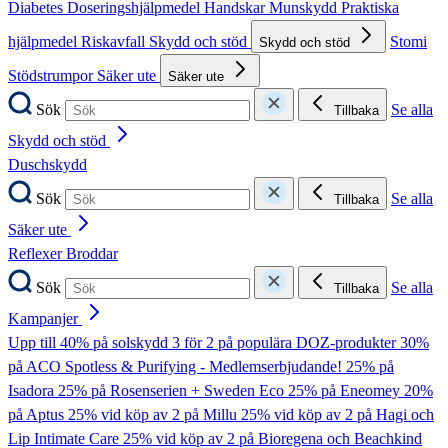
Diabetes
Doseringshjälpmedel
Handskar
Munskydd
Praktiska
hjälpmedel
Riskavfall
Skydd och stöd
Stomi
Skydd och stöd
Stödstrumpor
Säker ute
Säker ute
Sök
Se alla
Tillbaka
Skydd och stöd
Duschskydd
Sök
Se alla
Tillbaka
Säker ute
Reflexer
Broddar
Sök
Se alla
Tillbaka
Kampanjer
Upp till 40% på solskydd
3 för 2 på populära DOZ-produkter
30%
på ACO Spotless & Purifying - Medlemserbjudande!
25% på
Isadora
25% på Rosenserien + Sweden Eco
25% på Eneomey
20%
på Aptus
25% vid köp av 2 på Millu
25% vid köp av 2 på Hagi och
Lip Intimate Care
25% vid köp av 2 på Bioregena och Beachkind