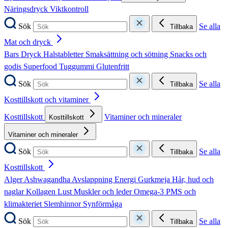
Näringsdryck
Viktkontroll
Sök
Se alla
Tillbaka
Mat och dryck
Bars
Dryck
Halstabletter
Smaksättning och sötning
Snacks och
godis
Superfood
Tuggummi
Glutenfritt
Sök
Se alla
Tillbaka
Kosttillskott och vitaminer
Kosttillskott
Vitaminer och mineraler
Kosttillskott
Vitaminer och mineraler
Sök
Se alla
Tillbaka
Kosttillskott
Alger
Ashwagandha
Avslappning
Energi
Gurkmeja
Hår, hud och
naglar
Kollagen
Lust
Muskler och leder
Omega-3
PMS och
klimakteriet
Slemhinnor
Synförmåga
Sök
Se alla
Tillbaka