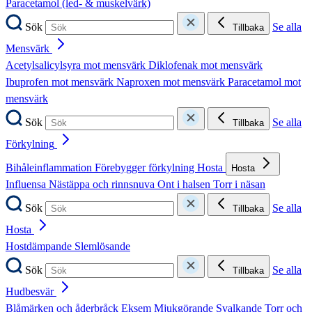
Paracetamol (led- & muskelvärk)
Sök
Se alla
Tillbaka
Mensvärk
Acetylsalicylsyra mot mensvärk
Diklofenak mot mensvärk
Ibuprofen mot mensvärk
Naproxen mot mensvärk
Paracetamol mot
mensvärk
Sök
Se alla
Tillbaka
Förkylning
Bihåleinflammation
Förebygger förkylning
Hosta
Hosta
Influensa
Nästäppa och rinnsnuva
Ont i halsen
Torr i näsan
Sök
Se alla
Tillbaka
Hosta
Hostdämpande
Slemlösande
Sök
Se alla
Tillbaka
Hudbesvär
Blåmärken och åderbråck
Eksem
Mjukgörande
Svalkande
Torr och