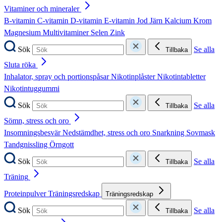
Vitaminer och mineraler
B-vitamin
C-vitamin
D-vitamin
E-vitamin
Jod
Järn
Kalcium
Krom
Magnesium
Multivitaminer
Selen
Zink
Sök
Se alla
Tillbaka
Sluta röka
Inhalator, spray och portionspåsar
Nikotinplåster
Nikotintabletter
Nikotintuggummi
Sök
Se alla
Tillbaka
Sömn, stress och oro
Insomningsbesvär
Nedstämdhet, stress och oro
Snarkning
Sovmask
Tandgnissling
Örngott
Sök
Se alla
Tillbaka
Träning
Proteinpulver
Träningsredskap
Träningsredskap
Sök
Se alla
Tillbaka