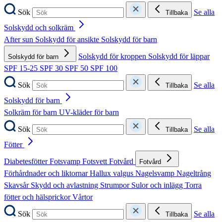
Sök
Se alla
Tillbaka
Solskydd och solkräm
After sun
Solskydd för ansikte
Solskydd för barn
Solskydd för kroppen
Solskydd för läppar
Solskydd för barn
SPF 15-25
SPF 30
SPF 50
SPF 100
Sök
Se alla
Tillbaka
Solskydd för barn
Solkräm för barn
UV-kläder för barn
Sök
Se alla
Tillbaka
Fötter
Diabetesfötter
Fotsvamp
Fotsvett
Fotvård
Fotvård
Förhårdnader och liktornar
Hallux valgus
Nagelsvamp
Nageltrång
Skavsår
Skydd och avlastning
Strumpor
Sulor och inlägg
Torra
fötter och hälsprickor
Vårtor
Sök
Se alla
Tillbaka