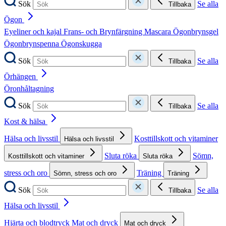
Sök
Se alla
Tillbaka
Ögon
Eyeliner och kajal
Frans- och Brynfärgning
Mascara
Ögonbrynsgel
Ögonbrynspenna
Ögonskugga
Sök
Se alla
Tillbaka
Örhängen
Öronhåltagning
Sök
Se alla
Tillbaka
Kost & hälsa
Hälsa och livsstil
Kosttillskott och vitaminer
Hälsa och livsstil
Sluta röka
Sömn,
Kosttillskott och vitaminer
Sluta röka
stress och oro
Träning
Sömn, stress och oro
Träning
Sök
Se alla
Tillbaka
Hälsa och livsstil
Hjärta och blodtryck
Mat och dryck
Mat och dryck