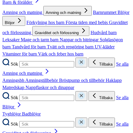
Barn & förälder
Amning och matning
Barnrummet
Blöjor
Amning och matning
Förkylning hos barn
Första tiden med bebis
Graviditet
Blöjor
och förlossning
Hudvård barn
Graviditet och förlossning
Leksaker
Mage och tarm barn
Nappar och bitringar
Solglasögon
barn
Tandvård för barn
Tvätt och rengöring barn
UV-kläder
Vitaminer för barn
Värk och feber hos barn
Sök
Se alla
Tillbaka
Amning och matning
Amningsbh
Amningstillbehör
Bröstpump och tillbehör
Haklapp
Matredskap
Nappflaskor och dinappar
Sök
Se alla
Tillbaka
Blöjor
Tygblöjor
Badblöjor
Sök
Se alla
Tillbaka