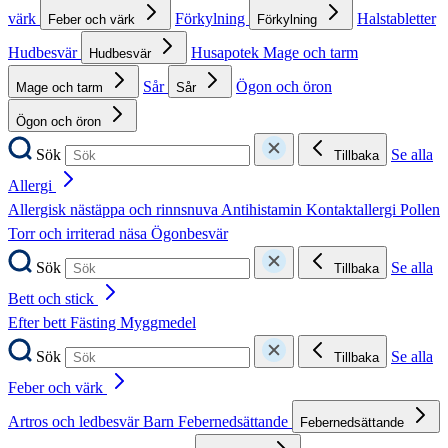
värk
Förkylning
Halstabletter
Feber och värk
Förkylning
Hudbesvär
Husapotek
Mage och tarm
Hudbesvär
Sår
Ögon och öron
Mage och tarm
Sår
Ögon och öron
Sök
Se alla
Tillbaka
Allergi
Allergisk nästäppa och rinnsnuva
Antihistamin
Kontaktallergi
Pollen
Torr och irriterad näsa
Ögonbesvär
Sök
Se alla
Tillbaka
Bett och stick
Efter bett
Fästing
Myggmedel
Sök
Se alla
Tillbaka
Feber och värk
Artros och ledbesvär
Barn
Febernedsättande
Febernedsättande