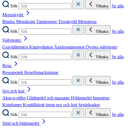
Sök
Se alla
Tillbaka
Mensskydd
Bindor
Menskopp
Tamponger
Trosskydd
Menstrosa
Sök
Se alla
Tillbaka
Självtester
Graviditetstest
Klamydiatest
Ägglossningstest
Övriga självtester
Sök
Se alla
Tillbaka
Resa
Reseapotek
Reseförpackningar
Sök
Se alla
Tillbaka
Sex och lust
Akut-p-piller
Glidmedel och massage
Hjälpmedel
Impotens
Kondomer
Kosttillskott inom sex och lust
Sexleksaker
Sök
Se alla
Tillbaka
Stöd och hjälpmedel