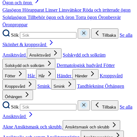
Ögon och öron
Glasögon
Hörapparat
Linser
Linsvätskor
Röda och irriterade ögon
Solglasögon
Tillbehör ögon och öron
Torra ögon
Öronbesvär
Öronproppar
Sök
Se alla
Tillbaka
Skönhet & kroppsvård
Ansiktsvård
Solskydd och solkräm
Ansiktsvård
Dermatologisk hudvård
Fötter
Solskydd och solkräm
Hår
Händer
Kroppsvård
Fötter
Hår
Händer
Smink
Tandblekning
Örhängen
Kroppsvård
Smink
Örhängen
Sök
Se alla
Tillbaka
Ansiktsvård
Akne
Ansiktsmask och skrubb
Ansiktsmask och skrubb