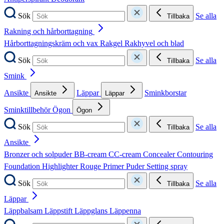
Sök
Se alla
Tillbaka
Rakning och hårborttagning
Hårborttagningskräm och vax
Rakgel
Rakhyvel och blad
Sök
Se alla
Tillbaka
Smink
Ansikte
Läppar
Sminkborstar
Ansikte
Läppar
Sminktillbehör
Ögon
Ögon
Sök
Se alla
Tillbaka
Ansikte
Bronzer och solpuder
BB-cream
CC-cream
Concealer
Contouring
Foundation
Highlighter
Rouge
Primer
Puder
Setting spray
Sök
Se alla
Tillbaka
Läppar
Läppbalsam
Läppstift
Läppglans
Läppenna