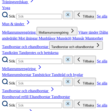
Träningsredskap
Yoga
Sök
Se alla
Tillbaka
Mun & tänder
Mellanrumsrengöring
Vitare tänder
Dålig
Mellanrumsrengöring
andedräkt
Mot ilningar
Munblåsor
Munskölj
Munsår
Muntorrhet
Tandborstar och eltandborstar
Tandborstar och eltandborstar
Tandkräm
Tandprotes och bettskena
Sök
Se alla
Tillbaka
Mellanrumsrengöring
Mellanrumsborstar
Tandstickor
Tandtråd och byglar
Sök
Se alla
Tillbaka
Tandborstar och eltandborstar
Borsthuvud refill
Eltandborstar
Tandborstar
Sök
Se alla
Tillbaka