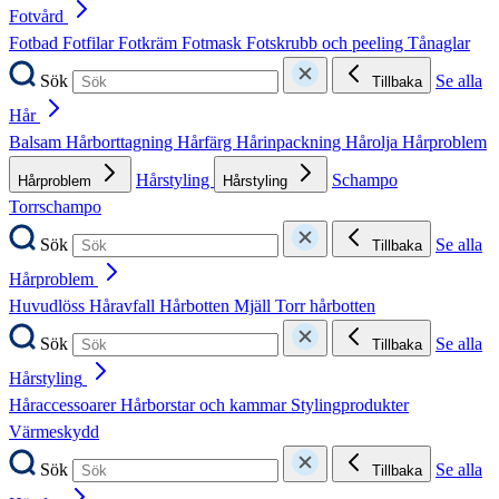
Fotvård
Fotbad
Fotfilar
Fotkräm
Fotmask
Fotskrubb och peeling
Tånaglar
Sök
Se alla
Tillbaka
Hår
Balsam
Hårborttagning
Hårfärg
Hårinpackning
Hårolja
Hårproblem
Hårstyling
Schampo
Hårproblem
Hårstyling
Torrschampo
Sök
Se alla
Tillbaka
Hårproblem
Huvudlöss
Håravfall
Hårbotten
Mjäll
Torr hårbotten
Sök
Se alla
Tillbaka
Hårstyling
Håraccessoarer
Hårborstar och kammar
Stylingprodukter
Värmeskydd
Sök
Se alla
Tillbaka