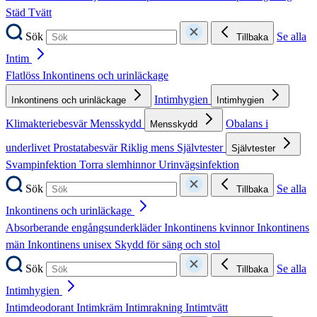
Städ
Tvätt
Sök
Se alla
Tillbaka
Intim
Flatlöss
Inkontinens och urinläckage
Intimhygien
Inkontinens och urinläckage
Intimhygien
Klimakteriebesvär
Mensskydd
Obalans i
Mensskydd
underlivet
Prostatabesvär
Riklig mens
Självtester
Självtester
Svampinfektion
Torra slemhinnor
Urinvägsinfektion
Sök
Se alla
Tillbaka
Inkontinens och urinläckage
Absorberande engångsunderkläder
Inkontinens kvinnor
Inkontinens
män
Inkontinens unisex
Skydd för säng och stol
Sök
Se alla
Tillbaka
Intimhygien
Intimdeodorant
Intimkräm
Intimrakning
Intimtvätt