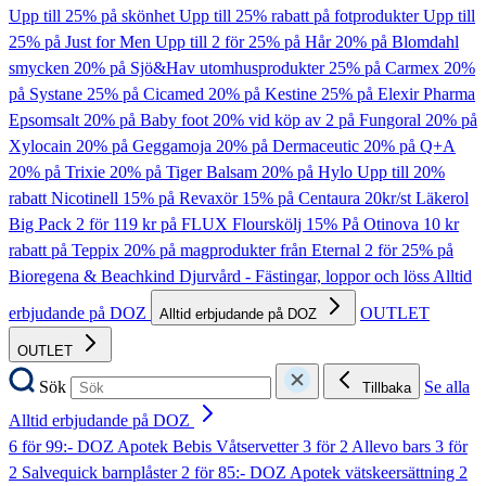
Upp till 25% på skönhet
Upp till 25% rabatt på fotprodukter
Upp till
25% på Just for Men
Upp till 2 för 25% på Hår
20% på Blomdahl
smycken
20% på Sjö&Hav utomhusprodukter
25% på Carmex
20%
på Systane
25% på Cicamed
20% på Kestine
25% på Elexir Pharma
Epsomsalt
20% på Baby foot
20% vid köp av 2 på Fungoral
20% på
Xylocain
20% på Geggamoja
20% på Dermaceutic
20% på Q+A
20% på Trixie
20% på Tiger Balsam
20% på Hylo
Upp till 20%
rabatt Nicotinell
15% på Revaxör
15% på Centaura
20kr/st Läkerol
Big Pack
2 för 119 kr på FLUX Flourskölj
15% På Otinova
10 kr
rabatt på Teppix
20% på magprodukter från Eternal
2 för 25% på
Bioregena & Beachkind
Djurvård - Fästingar, loppor och löss
Alltid
erbjudande på DOZ
OUTLET
Alltid erbjudande på DOZ
OUTLET
Sök
Se alla
Tillbaka
Alltid erbjudande på DOZ
6 för 99:- DOZ Apotek Bebis Våtservetter
3 för 2 Allevo bars
3 för
2 Salvequick barnplåster
2 för 85:- DOZ Apotek vätskeersättning
2