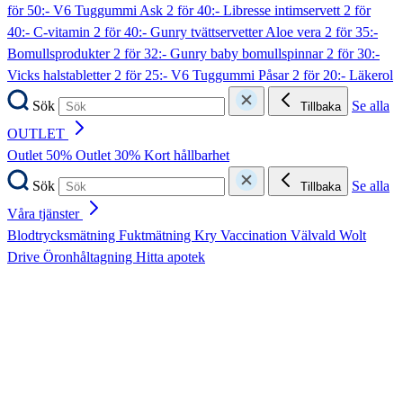
för 50:- V6 Tuggummi Ask
2 för 40:- Libresse intimservett
2 för
40:- C-vitamin
2 för 40:- Gunry tvättservetter Aloe vera
2 för 35:-
Bomullsprodukter
2 för 32:- Gunry baby bomullspinnar
2 för 30:-
Vicks halstabletter
2 för 25:- V6 Tuggummi Påsar
2 för 20:- Läkerol
Sök
Se alla
Tillbaka
OUTLET
Outlet 50%
Outlet 30%
Kort hållbarhet
Sök
Se alla
Tillbaka
Våra tjänster
Blodtrycksmätning
Fuktmätning
Kry
Vaccination
Välvald
Wolt
Drive
Öronhåltagning
Hitta apotek