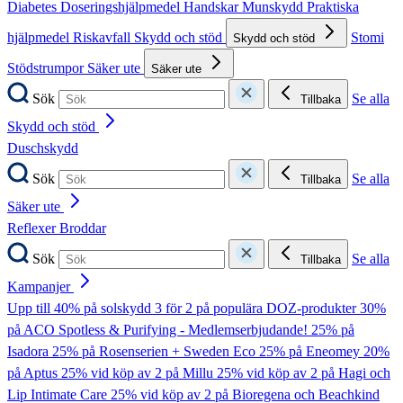
Diabetes
Doseringshjälpmedel
Handskar
Munskydd
Praktiska
hjälpmedel
Riskavfall
Skydd och stöd
Stomi
Skydd och stöd
Stödstrumpor
Säker ute
Säker ute
Sök
Se alla
Tillbaka
Skydd och stöd
Duschskydd
Sök
Se alla
Tillbaka
Säker ute
Reflexer
Broddar
Sök
Se alla
Tillbaka
Kampanjer
Upp till 40% på solskydd
3 för 2 på populära DOZ-produkter
30%
på ACO Spotless & Purifying - Medlemserbjudande!
25% på
Isadora
25% på Rosenserien + Sweden Eco
25% på Eneomey
20%
på Aptus
25% vid köp av 2 på Millu
25% vid köp av 2 på Hagi och
Lip Intimate Care
25% vid köp av 2 på Bioregena och Beachkind