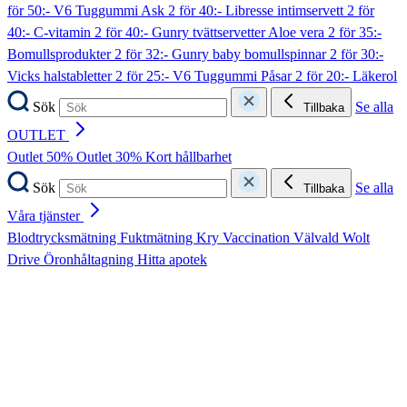
för 50:- V6 Tuggummi Ask
2 för 40:- Libresse intimservett
2 för
40:- C-vitamin
2 för 40:- Gunry tvättservetter Aloe vera
2 för 35:-
Bomullsprodukter
2 för 32:- Gunry baby bomullspinnar
2 för 30:-
Vicks halstabletter
2 för 25:- V6 Tuggummi Påsar
2 för 20:- Läkerol
Sök
Se alla
Tillbaka
OUTLET
Outlet 50%
Outlet 30%
Kort hållbarhet
Sök
Se alla
Tillbaka
Våra tjänster
Blodtrycksmätning
Fuktmätning
Kry
Vaccination
Välvald
Wolt
Drive
Öronhåltagning
Hitta apotek