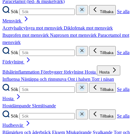
Paracetamol (led- & muskelvärk)
Sök
Se alla
Tillbaka
Mensvärk
Acetylsalicylsyra mot mensvärk
Diklofenak mot mensvärk
Ibuprofen mot mensvärk
Naproxen mot mensvärk
Paracetamol mot
mensvärk
Sök
Se alla
Tillbaka
Förkylning
Bihåleinflammation
Förebygger förkylning
Hosta
Hosta
Influensa
Nästäppa och rinnsnuva
Ont i halsen
Torr i näsan
Sök
Se alla
Tillbaka
Hosta
Hostdämpande
Slemlösande
Sök
Se alla
Tillbaka
Hudbesvär
Blåmärken och åderbråck
Eksem
Mjukgörande
Svalkande
Torr och