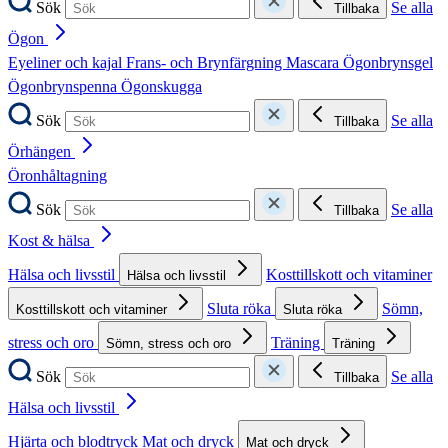
Sök
Se alla
Tillbaka
Ögon
Eyeliner och kajal
Frans- och Brynfärgning
Mascara
Ögonbrynsgel
Ögonbrynspenna
Ögonskugga
Sök
Se alla
Tillbaka
Örhängen
Öronhåltagning
Sök
Se alla
Tillbaka
Kost & hälsa
Hälsa och livsstil
Kosttillskott och vitaminer
Hälsa och livsstil
Sluta röka
Sömn,
Kosttillskott och vitaminer
Sluta röka
stress och oro
Träning
Sömn, stress och oro
Träning
Sök
Se alla
Tillbaka
Hälsa och livsstil
Hjärta och blodtryck
Mat och dryck
Mat och dryck