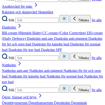
Ansiktsvård för män
Rakning och skäggvård
Skäggfärg
Sök
Se alla
Tillbaka
Dagkräm
BB-cream (Blemish Balm)
CC-cream (Color Correcting)
DD-cream
(Daily Defence)
Dagkräm anti-age
Dagkräm anti-pigment
Dagkräm
för fet och oren hud
Dagkräm för känslig hud
Dagkräm för normal
hud
Dagkräm för torr hud
Dagkräm SPF
Sök
Se alla
Tillbaka
Nattkräm
Nattkräm anti-age
Nattkräm anti-pigment
Nattkräm för fet och oren
hud
Nattkräm för känslig hud
Nattkräm för normal hud
Nattkräm för
torr hud
Sök
Se alla
Tillbaka
Ögon, fransar och bryn
Ögonbrynsserum
Ögonfransserum
Ögonkräm
Ögonmask