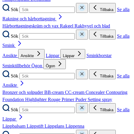
Sök
Se alla
Tillbaka
Rakning och hårborttagning
Hårborttagningskräm och vax
Rakgel
Rakhyvel och blad
Sök
Se alla
Tillbaka
Smink
Ansikte
Läppar
Sminkborstar
Ansikte
Läppar
Sminktillbehör
Ögon
Ögon
Sök
Se alla
Tillbaka
Ansikte
Bronzer och solpuder
BB-cream
CC-cream
Concealer
Contouring
Foundation
Highlighter
Rouge
Primer
Puder
Setting spray
Sök
Se alla
Tillbaka
Läppar
Läppbalsam
Läppstift
Läppglans
Läppenna