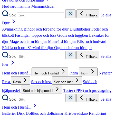
Graviditet och förlossning
Hudvård mamma
Mammakläder
Sök
Se alla
Tillbaka
Djur
Avmaskning
Bindor och förband för djur
Djurtillbehör
Foder och
tillskott
Fästingar, loppor och löss
Godis och tuggben
Leksaker för
djur
Mage och tarm för djur
Munvård för djur
Päls- och hudvård
Rädsla och oro
Sårvård för djur
Ögon och öron för djur
Sök
Se alla
Tillbaka
Fler
Hem och Hushåll
Intim
Nyheter
Hem och Hushåll
Intim
Resa
Sex och lust
Stöd och
Resa
Sex och lust
hjälpmedel
Tester (PPE) och provtagning
Stöd och hjälpmedel
Sök
Se alla
Tillbaka
Hem och Hushåll
Batterier
Disk
Doftljus och doftpinnar
Krisberedskap
Rengöring