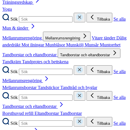
Träningsredskap
Yoga
Sök
Se alla
Tillbaka
Mun & tänder
Mellanrumsrengöring
Vitare tänder
Dålig
Mellanrumsrengöring
andedräkt
Mot ilningar
Munblåsor
Munskölj
Munsår
Muntorrhet
Tandborstar och eltandborstar
Tandborstar och eltandborstar
Tandkräm
Tandprotes och bettskena
Sök
Se alla
Tillbaka
Mellanrumsrengöring
Mellanrumsborstar
Tandstickor
Tandtråd och byglar
Sök
Se alla
Tillbaka
Tandborstar och eltandborstar
Borsthuvud refill
Eltandborstar
Tandborstar
Sök
Se alla
Tillbaka