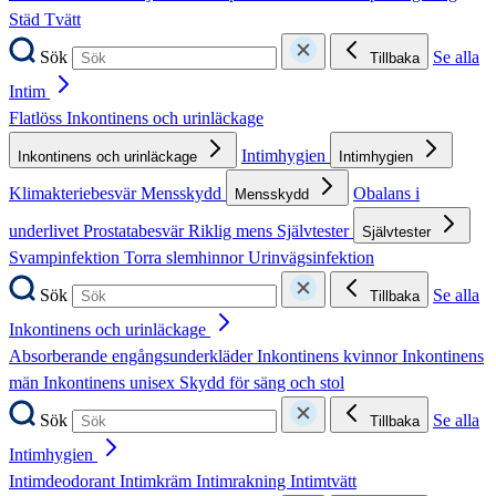
Städ
Tvätt
Sök
Se alla
Tillbaka
Intim
Flatlöss
Inkontinens och urinläckage
Intimhygien
Inkontinens och urinläckage
Intimhygien
Klimakteriebesvär
Mensskydd
Obalans i
Mensskydd
underlivet
Prostatabesvär
Riklig mens
Självtester
Självtester
Svampinfektion
Torra slemhinnor
Urinvägsinfektion
Sök
Se alla
Tillbaka
Inkontinens och urinläckage
Absorberande engångsunderkläder
Inkontinens kvinnor
Inkontinens
män
Inkontinens unisex
Skydd för säng och stol
Sök
Se alla
Tillbaka
Intimhygien
Intimdeodorant
Intimkräm
Intimrakning
Intimtvätt