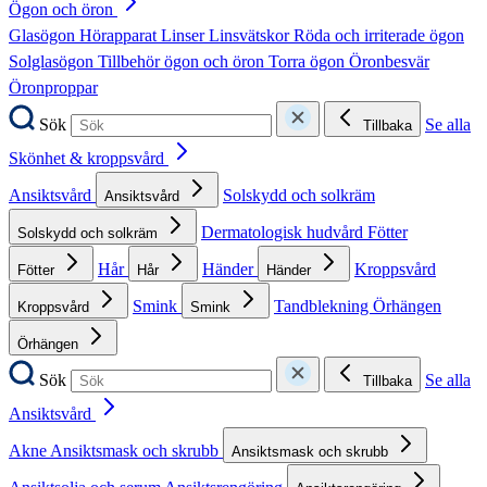
Ögon och öron
Glasögon
Hörapparat
Linser
Linsvätskor
Röda och irriterade ögon
Solglasögon
Tillbehör ögon och öron
Torra ögon
Öronbesvär
Öronproppar
Sök
Se alla
Tillbaka
Skönhet & kroppsvård
Ansiktsvård
Solskydd och solkräm
Ansiktsvård
Dermatologisk hudvård
Fötter
Solskydd och solkräm
Hår
Händer
Kroppsvård
Fötter
Hår
Händer
Smink
Tandblekning
Örhängen
Kroppsvård
Smink
Örhängen
Sök
Se alla
Tillbaka
Ansiktsvård
Akne
Ansiktsmask och skrubb
Ansiktsmask och skrubb