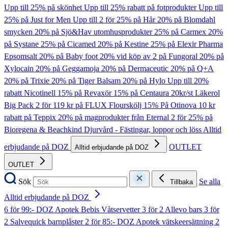
Upp till 25% på skönhet
Upp till 25% rabatt på fotprodukter
Upp till
25% på Just for Men
Upp till 2 för 25% på Hår
20% på Blomdahl
smycken
20% på Sjö&Hav utomhusprodukter
25% på Carmex
20%
på Systane
25% på Cicamed
20% på Kestine
25% på Elexir Pharma
Epsomsalt
20% på Baby foot
20% vid köp av 2 på Fungoral
20% på
Xylocain
20% på Geggamoja
20% på Dermaceutic
20% på Q+A
20% på Trixie
20% på Tiger Balsam
20% på Hylo
Upp till 20%
rabatt Nicotinell
15% på Revaxör
15% på Centaura
20kr/st Läkerol
Big Pack
2 för 119 kr på FLUX Flourskölj
15% På Otinova
10 kr
rabatt på Teppix
20% på magprodukter från Eternal
2 för 25% på
Bioregena & Beachkind
Djurvård - Fästingar, loppor och löss
Alltid
erbjudande på DOZ
OUTLET
Alltid erbjudande på DOZ
OUTLET
Sök
Se alla
Tillbaka
Alltid erbjudande på DOZ
6 för 99:- DOZ Apotek Bebis Våtservetter
3 för 2 Allevo bars
3 för
2 Salvequick barnplåster
2 för 85:- DOZ Apotek vätskeersättning
2