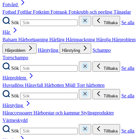
Fotvård
Fotbad
Fotfilar
Fotkräm
Fotmask
Fotskrubb och peeling
Tånaglar
Sök
Se alla
Tillbaka
Hår
Balsam
Hårborttagning
Hårfärg
Hårinpackning
Hårolja
Hårproblem
Hårstyling
Schampo
Hårproblem
Hårstyling
Torrschampo
Sök
Se alla
Tillbaka
Hårproblem
Huvudlöss
Håravfall
Hårbotten
Mjäll
Torr hårbotten
Sök
Se alla
Tillbaka
Hårstyling
Håraccessoarer
Hårborstar och kammar
Stylingprodukter
Värmeskydd
Sök
Se alla
Tillbaka