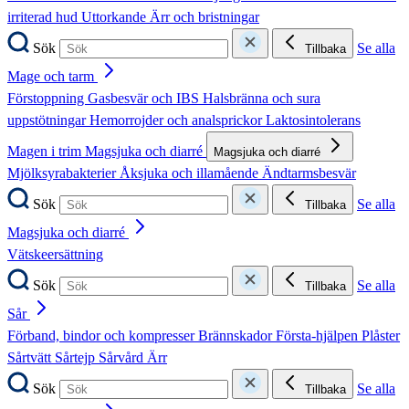
irriterad hud
Uttorkande
Ärr och bristningar
Sök
Se alla
Tillbaka
Mage och tarm
Förstoppning
Gasbesvär och IBS
Halsbränna och sura
uppstötningar
Hemorrojder och analsprickor
Laktosintolerans
Magen i trim
Magsjuka och diarré
Magsjuka och diarré
Mjölksyrabakterier
Åksjuka och illamående
Ändtarmsbesvär
Sök
Se alla
Tillbaka
Magsjuka och diarré
Vätskeersättning
Sök
Se alla
Tillbaka
Sår
Förband, bindor och kompresser
Brännskador
Första-hjälpen
Plåster
Sårtvätt
Sårtejp
Sårvård
Ärr
Sök
Se alla
Tillbaka