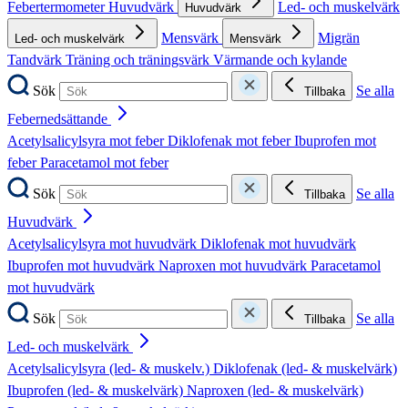
Febertermometer
Huvudvärk
Led- och muskelvärk
Huvudvärk
Mensvärk
Migrän
Led- och muskelvärk
Mensvärk
Tandvärk
Träning och träningsvärk
Värmande och kylande
Sök
Se alla
Tillbaka
Febernedsättande
Acetylsalicylsyra mot feber
Diklofenak mot feber
Ibuprofen mot
feber
Paracetamol mot feber
Sök
Se alla
Tillbaka
Huvudvärk
Acetylsalicylsyra mot huvudvärk
Diklofenak mot huvudvärk
Ibuprofen mot huvudvärk
Naproxen mot huvudvärk
Paracetamol
mot huvudvärk
Sök
Se alla
Tillbaka
Led- och muskelvärk
Acetylsalicylsyra (led- & muskelv.)
Diklofenak (led- & muskelvärk)
Ibuprofen (led- & muskelvärk)
Naproxen (led- & muskelvärk)