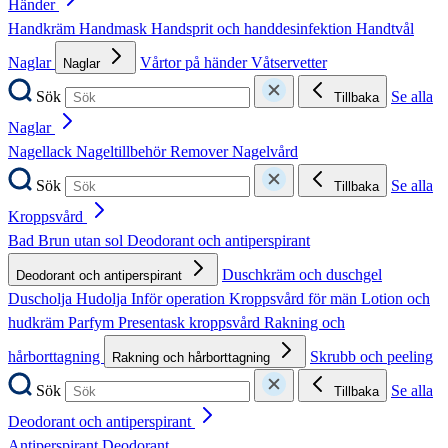
Händer
Handkräm
Handmask
Handsprit och handdesinfektion
Handtvål
Naglar
Vårtor på händer
Våtservetter
Naglar
Sök
Se alla
Tillbaka
Naglar
Nagellack
Nageltillbehör
Remover
Nagelvård
Sök
Se alla
Tillbaka
Kroppsvård
Bad
Brun utan sol
Deodorant och antiperspirant
Duschkräm och duschgel
Deodorant och antiperspirant
Duscholja
Hudolja
Inför operation
Kroppsvård för män
Lotion och
hudkräm
Parfym
Presentask kroppsvård
Rakning och
hårborttagning
Skrubb och peeling
Rakning och hårborttagning
Sök
Se alla
Tillbaka
Deodorant och antiperspirant
Antiperspirant
Deodorant