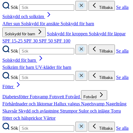
Sök
Se alla
Tillbaka
Solskydd och solkräm
After sun
Solskydd för ansikte
Solskydd för barn
Solskydd för kroppen
Solskydd för läppar
Solskydd för barn
SPF 15-25
SPF 30
SPF 50
SPF 100
Sök
Se alla
Tillbaka
Solskydd för barn
Solkräm för barn
UV-kläder för barn
Sök
Se alla
Tillbaka
Fötter
Diabetesfötter
Fotsvamp
Fotsvett
Fotvård
Fotvård
Förhårdnader och liktornar
Hallux valgus
Nagelsvamp
Nageltrång
Skavsår
Skydd och avlastning
Strumpor
Sulor och inlägg
Torra
fötter och hälsprickor
Vårtor
Sök
Se alla
Tillbaka