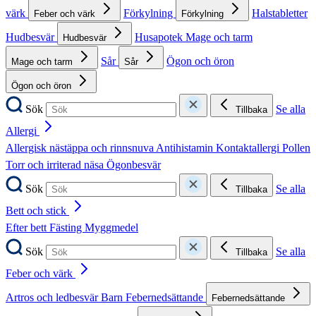
värk
Förkylning
Halstabletter
Feber och värk
Förkylning
Hudbesvär
Husapotek
Mage och tarm
Hudbesvär
Sår
Ögon och öron
Mage och tarm
Sår
Ögon och öron
Sök
Se alla
Tillbaka
Allergi
Allergisk nästäppa och rinnsnuva
Antihistamin
Kontaktallergi
Pollen
Torr och irriterad näsa
Ögonbesvär
Sök
Se alla
Tillbaka
Bett och stick
Efter bett
Fästing
Myggmedel
Sök
Se alla
Tillbaka
Feber och värk
Artros och ledbesvär
Barn
Febernedsättande
Febernedsättande