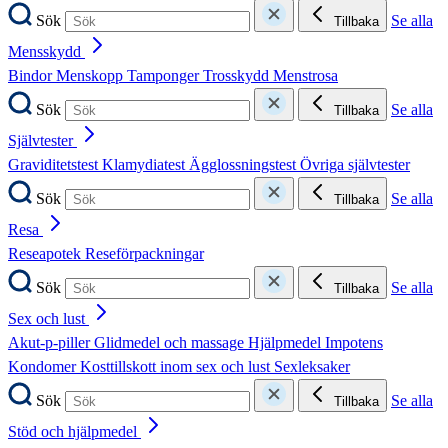
Sök
Se alla
Tillbaka
Mensskydd
Bindor
Menskopp
Tamponger
Trosskydd
Menstrosa
Sök
Se alla
Tillbaka
Självtester
Graviditetstest
Klamydiatest
Ägglossningstest
Övriga självtester
Sök
Se alla
Tillbaka
Resa
Reseapotek
Reseförpackningar
Sök
Se alla
Tillbaka
Sex och lust
Akut-p-piller
Glidmedel och massage
Hjälpmedel
Impotens
Kondomer
Kosttillskott inom sex och lust
Sexleksaker
Sök
Se alla
Tillbaka
Stöd och hjälpmedel