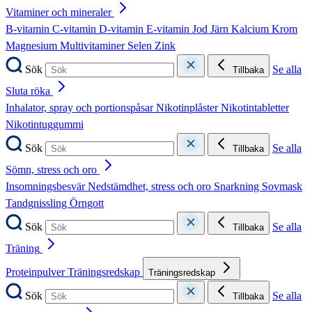
Vitaminer och mineraler
B-vitamin
C-vitamin
D-vitamin
E-vitamin
Jod
Järn
Kalcium
Krom
Magnesium
Multivitaminer
Selen
Zink
Sök
Se alla
Tillbaka
Sluta röka
Inhalator, spray och portionspåsar
Nikotinplåster
Nikotintabletter
Nikotintuggummi
Sök
Se alla
Tillbaka
Sömn, stress och oro
Insomningsbesvär
Nedstämdhet, stress och oro
Snarkning
Sovmask
Tandgnissling
Örngott
Sök
Se alla
Tillbaka
Träning
Proteinpulver
Träningsredskap
Träningsredskap
Sök
Se alla
Tillbaka