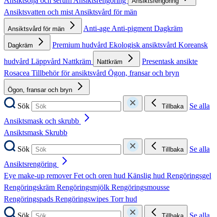
Ansiktsolja och serum
Ansiktsrengöring
Ansiktsrengöring
Ansiktsvatten och mist
Ansiktsvård för män
Anti-age
Anti-pigment
Dagkräm
Ansiktsvård för män
Premium hudvård
Ekologisk ansiktsvård
Koreansk
Dagkräm
hudvård
Läppvård
Nattkräm
Presentask ansikte
Nattkräm
Rosacea
Tillbehör för ansiktsvård
Ögon, fransar och bryn
Ögon, fransar och bryn
Sök
Se alla
Tillbaka
Ansiktsmask och skrubb
Ansiktsmask
Skrubb
Sök
Se alla
Tillbaka
Ansiktsrengöring
Eye make-up remover
Fet och oren hud
Känslig hud
Rengöringsgel
Rengöringskräm
Rengöringsmjölk
Rengöringsmousse
Rengöringspads
Rengöringswipes
Torr hud
Sök
Se alla
Tillbaka