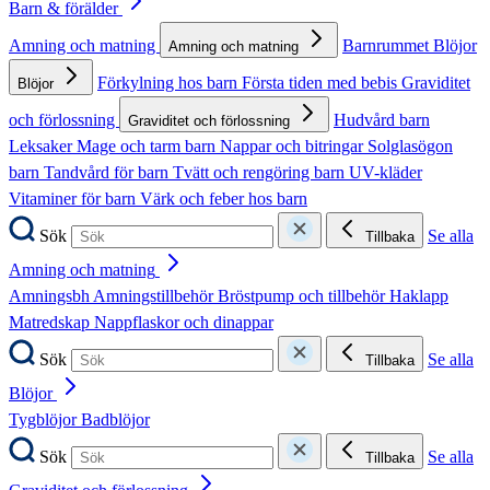
Barn & förälder
Amning och matning
Barnrummet
Blöjor
Amning och matning
Förkylning hos barn
Första tiden med bebis
Graviditet
Blöjor
och förlossning
Hudvård barn
Graviditet och förlossning
Leksaker
Mage och tarm barn
Nappar och bitringar
Solglasögon
barn
Tandvård för barn
Tvätt och rengöring barn
UV-kläder
Vitaminer för barn
Värk och feber hos barn
Sök
Se alla
Tillbaka
Amning och matning
Amningsbh
Amningstillbehör
Bröstpump och tillbehör
Haklapp
Matredskap
Nappflaskor och dinappar
Sök
Se alla
Tillbaka
Blöjor
Tygblöjor
Badblöjor
Sök
Se alla
Tillbaka