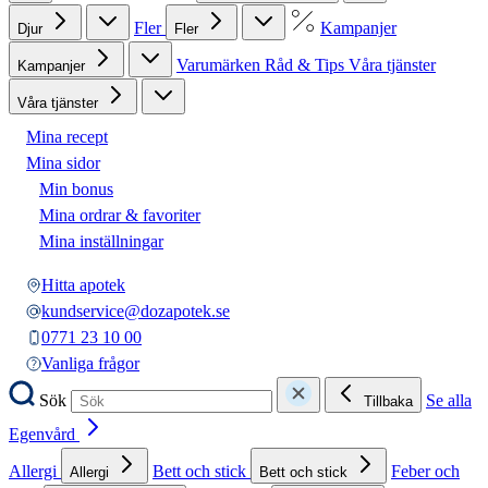
Fler
Kampanjer
Djur
Fler
Varumärken
Råd & Tips
Våra tjänster
Kampanjer
Våra tjänster
Mina recept
Mina sidor
Min bonus
Mina ordrar & favoriter
Mina inställningar
Hitta apotek
kundservice@dozapotek.se
0771 23 10 00
Vanliga frågor
Sök
Se alla
Tillbaka
Egenvård
Allergi
Bett och stick
Feber och
Allergi
Bett och stick