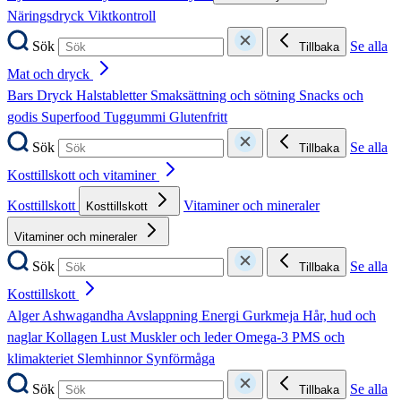
Näringsdryck
Viktkontroll
Sök
Se alla
Tillbaka
Mat och dryck
Bars
Dryck
Halstabletter
Smaksättning och sötning
Snacks och
godis
Superfood
Tuggummi
Glutenfritt
Sök
Se alla
Tillbaka
Kosttillskott och vitaminer
Kosttillskott
Vitaminer och mineraler
Kosttillskott
Vitaminer och mineraler
Sök
Se alla
Tillbaka
Kosttillskott
Alger
Ashwagandha
Avslappning
Energi
Gurkmeja
Hår, hud och
naglar
Kollagen
Lust
Muskler och leder
Omega-3
PMS och
klimakteriet
Slemhinnor
Synförmåga
Sök
Se alla
Tillbaka