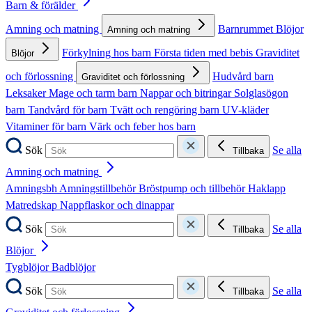
Barn & förälder
Amning och matning
Barnrummet
Blöjor
Amning och matning
Förkylning hos barn
Första tiden med bebis
Graviditet
Blöjor
och förlossning
Hudvård barn
Graviditet och förlossning
Leksaker
Mage och tarm barn
Nappar och bitringar
Solglasögon
barn
Tandvård för barn
Tvätt och rengöring barn
UV-kläder
Vitaminer för barn
Värk och feber hos barn
Sök
Se alla
Tillbaka
Amning och matning
Amningsbh
Amningstillbehör
Bröstpump och tillbehör
Haklapp
Matredskap
Nappflaskor och dinappar
Sök
Se alla
Tillbaka
Blöjor
Tygblöjor
Badblöjor
Sök
Se alla
Tillbaka