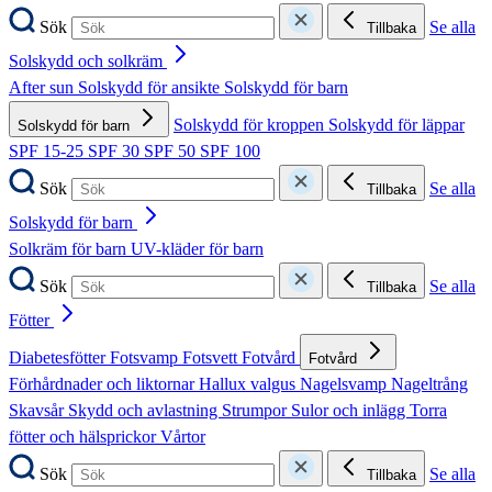
Sök
Se alla
Tillbaka
Solskydd och solkräm
After sun
Solskydd för ansikte
Solskydd för barn
Solskydd för kroppen
Solskydd för läppar
Solskydd för barn
SPF 15-25
SPF 30
SPF 50
SPF 100
Sök
Se alla
Tillbaka
Solskydd för barn
Solkräm för barn
UV-kläder för barn
Sök
Se alla
Tillbaka
Fötter
Diabetesfötter
Fotsvamp
Fotsvett
Fotvård
Fotvård
Förhårdnader och liktornar
Hallux valgus
Nagelsvamp
Nageltrång
Skavsår
Skydd och avlastning
Strumpor
Sulor och inlägg
Torra
fötter och hälsprickor
Vårtor
Sök
Se alla
Tillbaka