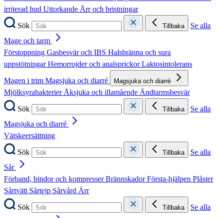
irriterad hud
Uttorkande
Ärr och bristningar
Sök
Se alla
Tillbaka
Mage och tarm
Förstoppning
Gasbesvär och IBS
Halsbränna och sura
uppstötningar
Hemorrojder och analsprickor
Laktosintolerans
Magen i trim
Magsjuka och diarré
Magsjuka och diarré
Mjölksyrabakterier
Åksjuka och illamående
Ändtarmsbesvär
Sök
Se alla
Tillbaka
Magsjuka och diarré
Vätskeersättning
Sök
Se alla
Tillbaka
Sår
Förband, bindor och kompresser
Brännskador
Första-hjälpen
Plåster
Sårtvätt
Sårtejp
Sårvård
Ärr
Sök
Se alla
Tillbaka