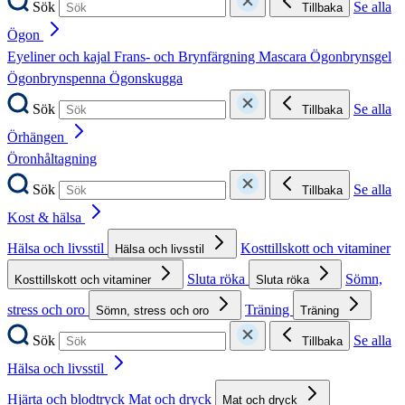
Sök
Se alla
Tillbaka
Ögon
Eyeliner och kajal
Frans- och Brynfärgning
Mascara
Ögonbrynsgel
Ögonbrynspenna
Ögonskugga
Sök
Se alla
Tillbaka
Örhängen
Öronhåltagning
Sök
Se alla
Tillbaka
Kost & hälsa
Hälsa och livsstil
Kosttillskott och vitaminer
Hälsa och livsstil
Sluta röka
Sömn,
Kosttillskott och vitaminer
Sluta röka
stress och oro
Träning
Sömn, stress och oro
Träning
Sök
Se alla
Tillbaka
Hälsa och livsstil
Hjärta och blodtryck
Mat och dryck
Mat och dryck