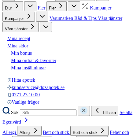
Fler
Kampanjer
Djur
Fler
Varumärken
Råd & Tips
Våra tjänster
Kampanjer
Våra tjänster
Mina recept
Mina sidor
Min bonus
Mina ordrar & favoriter
Mina inställningar
Hitta apotek
kundservice@dozapotek.se
0771 23 10 00
Vanliga frågor
Sök
Se alla
Tillbaka
Egenvård
Allergi
Bett och stick
Feber och
Allergi
Bett och stick