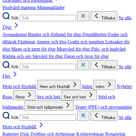
Graviditet och förlossning
Hudvård mamma
Mammakläder
Sök
Se alla
Tillbaka
Djur
Avmaskning
Bindor och förband för djur
Djurtillbehör
Foder och
tillskott
Fästingar, loppor och löss
Godis och tuggben
Leksaker för
djur
Mage och tarm för djur
Munvård för djur
Päls- och hudvård
Rädsla och oro
Sårvård för djur
Ögon och öron för djur
Sök
Se alla
Tillbaka
Fler
Hem och Hushåll
Intim
Nyheter
Hem och Hushåll
Intim
Resa
Sex och lust
Stöd och
Resa
Sex och lust
hjälpmedel
Tester (PPE) och provtagning
Stöd och hjälpmedel
Sök
Se alla
Tillbaka
Hem och Hushåll
Batterier
Disk
Doftljus och doftpinnar
Krisberedskap
Rengöring