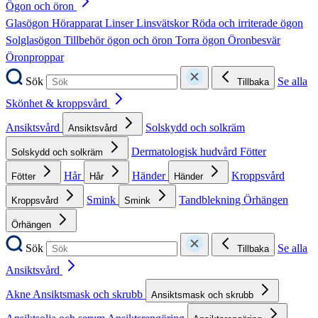
Ögon och öron
Glasögon
Hörapparat
Linser
Linsvätskor
Röda och irriterade ögon
Solglasögon
Tillbehör ögon och öron
Torra ögon
Öronbesvär
Öronproppar
Sök
Se alla
Tillbaka
Skönhet & kroppsvård
Ansiktsvård
Solskydd och solkräm
Ansiktsvård
Dermatologisk hudvård
Fötter
Solskydd och solkräm
Hår
Händer
Kroppsvård
Fötter
Hår
Händer
Smink
Tandblekning
Örhängen
Kroppsvård
Smink
Örhängen
Sök
Se alla
Tillbaka
Ansiktsvård
Akne
Ansiktsmask och skrubb
Ansiktsmask och skrubb