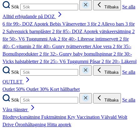
Sök
Se alla
Tillbaka
Alltid erbjudande på DOZ
6 för 99:- DOZ Apotek Bebis Våtservetter
3 för 2 Allevo bars
3 för
2 Salvequick barnplåster
2 för 85:- DOZ Apotek vätskeersättning
2
för 50:- V6 Tuggummi Ask
2 för 40:- Libresse intimservett
2 för
40:- C-vitamin
2 för 40:- Gunry tvättservetter Aloe vera
2 för 35:-
Bomullsprodukter
2 för 32:- Gunry baby bomullspinnar
2 för 30:-
Vicks halstabletter
2 för 25:- V6 Tuggummi Påsar
2 för 20:- Läkerol
Sök
Se alla
Tillbaka
OUTLET
Outlet 50%
Outlet 30%
Kort hållbarhet
Sök
Se alla
Tillbaka
Våra tjänster
Blodtrycksmätning
Fuktmätning
Kry
Vaccination
Välvald
Wolt
Drive
Öronhåltagning
Hitta apotek