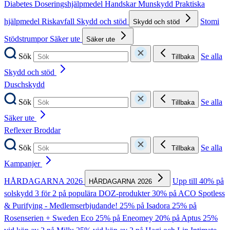
Diabetes
Doseringshjälpmedel
Handskar
Munskydd
Praktiska
hjälpmedel
Riskavfall
Skydd och stöd
Stomi
Skydd och stöd
Stödstrumpor
Säker ute
Säker ute
Sök
Se alla
Tillbaka
Skydd och stöd
Duschskydd
Sök
Se alla
Tillbaka
Säker ute
Reflexer
Broddar
Sök
Se alla
Tillbaka
Kampanjer
HÅRDAGARNA 2026
Upp till 40% på
HÅRDAGARNA 2026
solskydd
3 för 2 på populära DOZ-produkter
30% på ACO Spotless
& Purifying - Medlemserbjudande!
25% på Isadora
25% på
Rosenserien + Sweden Eco
25% på Eneomey
20% på Aptus
25%