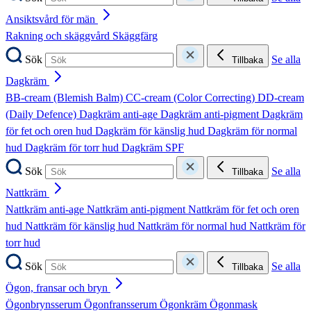
Ansiktsvård för män
Rakning och skäggvård
Skäggfärg
Sök
Se alla
Tillbaka
Dagkräm
BB-cream (Blemish Balm)
CC-cream (Color Correcting)
DD-cream
(Daily Defence)
Dagkräm anti-age
Dagkräm anti-pigment
Dagkräm
för fet och oren hud
Dagkräm för känslig hud
Dagkräm för normal
hud
Dagkräm för torr hud
Dagkräm SPF
Sök
Se alla
Tillbaka
Nattkräm
Nattkräm anti-age
Nattkräm anti-pigment
Nattkräm för fet och oren
hud
Nattkräm för känslig hud
Nattkräm för normal hud
Nattkräm för
torr hud
Sök
Se alla
Tillbaka
Ögon, fransar och bryn
Ögonbrynsserum
Ögonfransserum
Ögonkräm
Ögonmask