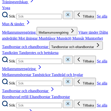
Träningsredskap
Yoga
Sök
Se alla
Tillbaka
Mun & tänder
Mellanrumsrengöring
Vitare tänder
Dålig
Mellanrumsrengöring
andedräkt
Mot ilningar
Munblåsor
Munskölj
Munsår
Muntorrhet
Tandborstar och eltandborstar
Tandborstar och eltandborstar
Tandkräm
Tandprotes och bettskena
Sök
Se alla
Tillbaka
Mellanrumsrengöring
Mellanrumsborstar
Tandstickor
Tandtråd och byglar
Sök
Se alla
Tillbaka
Tandborstar och eltandborstar
Borsthuvud refill
Eltandborstar
Tandborstar
Sök
Se alla
Tillbaka