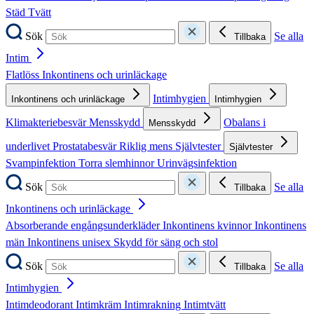
Städ
Tvätt
Sök
Se alla
Tillbaka
Intim
Flatlöss
Inkontinens och urinläckage
Intimhygien
Inkontinens och urinläckage
Intimhygien
Klimakteriebesvär
Mensskydd
Obalans i
Mensskydd
underlivet
Prostatabesvär
Riklig mens
Självtester
Självtester
Svampinfektion
Torra slemhinnor
Urinvägsinfektion
Sök
Se alla
Tillbaka
Inkontinens och urinläckage
Absorberande engångsunderkläder
Inkontinens kvinnor
Inkontinens
män
Inkontinens unisex
Skydd för säng och stol
Sök
Se alla
Tillbaka
Intimhygien
Intimdeodorant
Intimkräm
Intimrakning
Intimtvätt