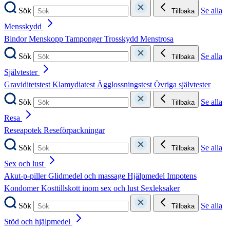
Sök
Se alla
Tillbaka
Mensskydd
Bindor
Menskopp
Tamponger
Trosskydd
Menstrosa
Sök
Se alla
Tillbaka
Självtester
Graviditetstest
Klamydiatest
Ägglossningstest
Övriga självtester
Sök
Se alla
Tillbaka
Resa
Reseapotek
Reseförpackningar
Sök
Se alla
Tillbaka
Sex och lust
Akut-p-piller
Glidmedel och massage
Hjälpmedel
Impotens
Kondomer
Kosttillskott inom sex och lust
Sexleksaker
Sök
Se alla
Tillbaka
Stöd och hjälpmedel