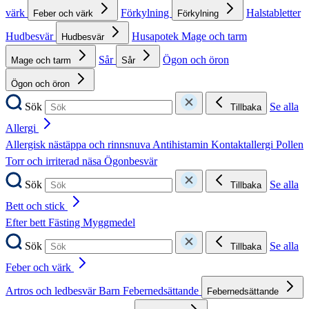
värk
Förkylning
Halstabletter
Feber och värk
Förkylning
Hudbesvär
Husapotek
Mage och tarm
Hudbesvär
Sår
Ögon och öron
Mage och tarm
Sår
Ögon och öron
Sök
Se alla
Tillbaka
Allergi
Allergisk nästäppa och rinnsnuva
Antihistamin
Kontaktallergi
Pollen
Torr och irriterad näsa
Ögonbesvär
Sök
Se alla
Tillbaka
Bett och stick
Efter bett
Fästing
Myggmedel
Sök
Se alla
Tillbaka
Feber och värk
Artros och ledbesvär
Barn
Febernedsättande
Febernedsättande