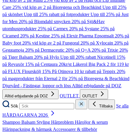
vid köp av 2 på Millu
25% vid köp av 2 på Hagi och Lip Intimate
Care
25% vid köp av 2 på Bioregena och Beachkind
Upp till 25%
på skönhet
Upp till 25% rabatt på fotprodukter
Upp till 25% på Just
for Men
20% på Blomdahl smycken
20% på Sjö&Hav
utomhusprodukter
25% på Carmex
20% på Systane
25% på
Cicamed
20% på Kestine
25% på Elexir Pharma Epsomsalt
20% på
Baby foot
20% vid köp av 2 på Fungoral
20% på Xylocain
20% på
Geggamoja
20% på Dermaceutic
20% på Q+A
20% på Trixie
20%
på Tiger Balsam
20% på Hylo
Upp till 20% rabatt Nicotinell
15%
på Revaxör
15% på Centaura
20kr/st Läkerol Big Pack
2 för 119 kr
på FLUX Flourskölj
15% På Otinova
10 kr rabatt på Teppix
20%
på magprodukter från Eternal
2 för 25% på Bioregena & Beachkind
Djurvård - Fästingar, loppor och löss
Alltid erbjudande på DOZ
OUTLET
Alltid erbjudande på DOZ
OUTLET
Sök
Se alla
Tillbaka
HÅRDAGARNA 2026
Shampoo
Balsam
Styling
Hårproblem
Håroljor & serum
Hårinpackning & hårmask
Accessoarer & tillbehör