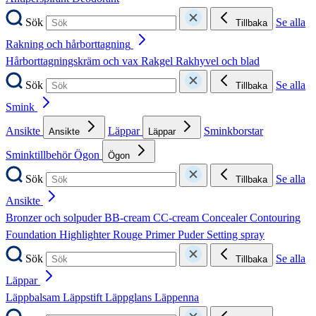
Sök
Se alla
Tillbaka
Rakning och hårborttagning
Hårborttagningskräm och vax
Rakgel
Rakhyvel och blad
Sök
Se alla
Tillbaka
Smink
Ansikte
Läppar
Sminkborstar
Ansikte
Läppar
Sminktillbehör
Ögon
Ögon
Sök
Se alla
Tillbaka
Ansikte
Bronzer och solpuder
BB-cream
CC-cream
Concealer
Contouring
Foundation
Highlighter
Rouge
Primer
Puder
Setting spray
Sök
Se alla
Tillbaka
Läppar
Läppbalsam
Läppstift
Läppglans
Läppenna