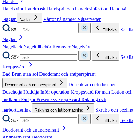
Händer
Handkräm
Handmask
Handsprit och handdesinfektion
Handtvål
Naglar
Vårtor på händer
Våtservetter
Naglar
Sök
Se alla
Tillbaka
Naglar
Nagellack
Nageltillbehör
Remover
Nagelvård
Sök
Se alla
Tillbaka
Kroppsvård
Bad
Brun utan sol
Deodorant och antiperspirant
Duschkräm och duschgel
Deodorant och antiperspirant
Duscholja
Hudolja
Inför operation
Kroppsvård för män
Lotion och
hudkräm
Parfym
Presentask kroppsvård
Rakning och
hårborttagning
Skrubb och peeling
Rakning och hårborttagning
Sök
Se alla
Tillbaka
Deodorant och antiperspirant
Antiperspirant
Deodorant