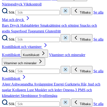
Näringsdryck
Viktkontroll
Sök
Se alla
Tillbaka
Mat och dryck
Bars
Dryck
Halstabletter
Smaksättning och sötning
Snacks och
godis
Superfood
Tuggummi
Glutenfritt
Sök
Se alla
Tillbaka
Kosttillskott och vitaminer
Kosttillskott
Vitaminer och mineraler
Kosttillskott
Vitaminer och mineraler
Sök
Se alla
Tillbaka
Kosttillskott
Alger
Ashwagandha
Avslappning
Energi
Gurkmeja
Hår, hud och
naglar
Kollagen
Lust
Muskler och leder
Omega-3
PMS och
klimakteriet
Slemhinnor
Synförmåga
Sök
Se alla
Tillbaka