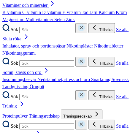
Vitaminer och mineraler
B-vitamin
C-vitamin
D-vitamin
E-vitamin
Jod
Järn
Kalcium
Krom
Magnesium
Multivitaminer
Selen
Zink
Sök
Se alla
Tillbaka
Sluta röka
Inhalator, spray och portionspåsar
Nikotinplåster
Nikotintabletter
Nikotintuggummi
Sök
Se alla
Tillbaka
Sömn, stress och oro
Insomningsbesvär
Nedstämdhet, stress och oro
Snarkning
Sovmask
Tandgnissling
Örngott
Sök
Se alla
Tillbaka
Träning
Proteinpulver
Träningsredskap
Träningsredskap
Sök
Se alla
Tillbaka