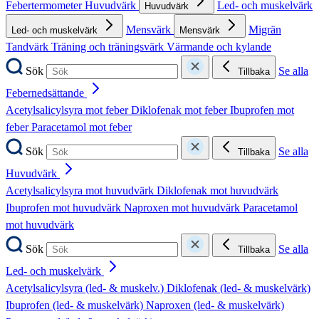
Febertermometer
Huvudvärk
Led- och muskelvärk
Huvudvärk
Mensvärk
Migrän
Led- och muskelvärk
Mensvärk
Tandvärk
Träning och träningsvärk
Värmande och kylande
Sök
Se alla
Tillbaka
Febernedsättande
Acetylsalicylsyra mot feber
Diklofenak mot feber
Ibuprofen mot
feber
Paracetamol mot feber
Sök
Se alla
Tillbaka
Huvudvärk
Acetylsalicylsyra mot huvudvärk
Diklofenak mot huvudvärk
Ibuprofen mot huvudvärk
Naproxen mot huvudvärk
Paracetamol
mot huvudvärk
Sök
Se alla
Tillbaka
Led- och muskelvärk
Acetylsalicylsyra (led- & muskelv.)
Diklofenak (led- & muskelvärk)
Ibuprofen (led- & muskelvärk)
Naproxen (led- & muskelvärk)