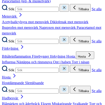
Paracetamol (led- & muskelvärk)
Sök
Se alla
Tillbaka
Mensvärk
Acetylsalicylsyra mot mensvärk
Diklofenak mot mensvärk
Ibuprofen mot mensvärk
Naproxen mot mensvärk
Paracetamol mot
mensvärk
Sök
Se alla
Tillbaka
Förkylning
Bihåleinflammation
Förebygger förkylning
Hosta
Hosta
Influensa
Nästäppa och rinnsnuva
Ont i halsen
Torr i näsan
Sök
Se alla
Tillbaka
Hosta
Hostdämpande
Slemlösande
Sök
Se alla
Tillbaka
Hudbesvär
Blåmärken och åderbråck
Eksem
Mjukgörande
Svalkande
Torr och