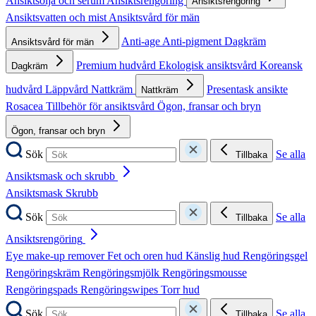
Ansiktsolja och serum
Ansiktsrengöring
Ansiktsrengöring
Ansiktsvatten och mist
Ansiktsvård för män
Anti-age
Anti-pigment
Dagkräm
Ansiktsvård för män
Premium hudvård
Ekologisk ansiktsvård
Koreansk
Dagkräm
hudvård
Läppvård
Nattkräm
Presentask ansikte
Nattkräm
Rosacea
Tillbehör för ansiktsvård
Ögon, fransar och bryn
Ögon, fransar och bryn
Sök
Se alla
Tillbaka
Ansiktsmask och skrubb
Ansiktsmask
Skrubb
Sök
Se alla
Tillbaka
Ansiktsrengöring
Eye make-up remover
Fet och oren hud
Känslig hud
Rengöringsgel
Rengöringskräm
Rengöringsmjölk
Rengöringsmousse
Rengöringspads
Rengöringswipes
Torr hud
Sök
Se alla
Tillbaka