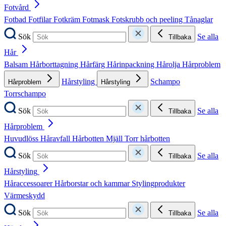
Fotvård
Fotbad
Fotfilar
Fotkräm
Fotmask
Fotskrubb och peeling
Tånaglar
Sök
Se alla
Tillbaka
Hår
Balsam
Hårborttagning
Hårfärg
Hårinpackning
Hårolja
Hårproblem
Hårstyling
Schampo
Hårproblem
Hårstyling
Torrschampo
Sök
Se alla
Tillbaka
Hårproblem
Huvudlöss
Håravfall
Hårbotten
Mjäll
Torr hårbotten
Sök
Se alla
Tillbaka
Hårstyling
Håraccessoarer
Hårborstar och kammar
Stylingprodukter
Värmeskydd
Sök
Se alla
Tillbaka