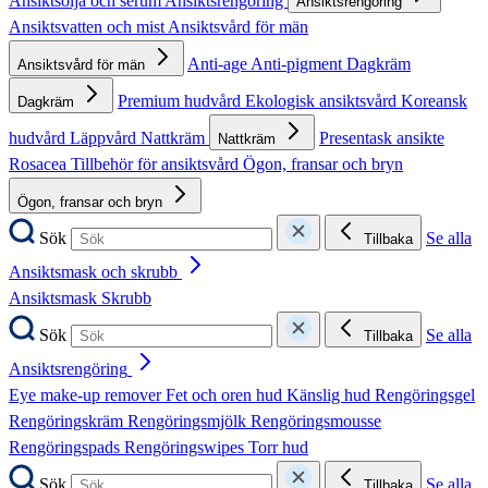
Ansiktsolja och serum
Ansiktsrengöring
Ansiktsrengöring
Ansiktsvatten och mist
Ansiktsvård för män
Anti-age
Anti-pigment
Dagkräm
Ansiktsvård för män
Premium hudvård
Ekologisk ansiktsvård
Koreansk
Dagkräm
hudvård
Läppvård
Nattkräm
Presentask ansikte
Nattkräm
Rosacea
Tillbehör för ansiktsvård
Ögon, fransar och bryn
Ögon, fransar och bryn
Sök
Se alla
Tillbaka
Ansiktsmask och skrubb
Ansiktsmask
Skrubb
Sök
Se alla
Tillbaka
Ansiktsrengöring
Eye make-up remover
Fet och oren hud
Känslig hud
Rengöringsgel
Rengöringskräm
Rengöringsmjölk
Rengöringsmousse
Rengöringspads
Rengöringswipes
Torr hud
Sök
Se alla
Tillbaka