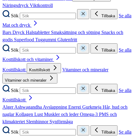
Näringsdryck
Viktkontroll
Sök
Se alla
Tillbaka
Mat och dryck
Bars
Dryck
Halstabletter
Smaksättning och sötning
Snacks och
godis
Superfood
Tuggummi
Glutenfritt
Sök
Se alla
Tillbaka
Kosttillskott och vitaminer
Kosttillskott
Vitaminer och mineraler
Kosttillskott
Vitaminer och mineraler
Sök
Se alla
Tillbaka
Kosttillskott
Alger
Ashwagandha
Avslappning
Energi
Gurkmeja
Hår, hud och
naglar
Kollagen
Lust
Muskler och leder
Omega-3
PMS och
klimakteriet
Slemhinnor
Synförmåga
Sök
Se alla
Tillbaka