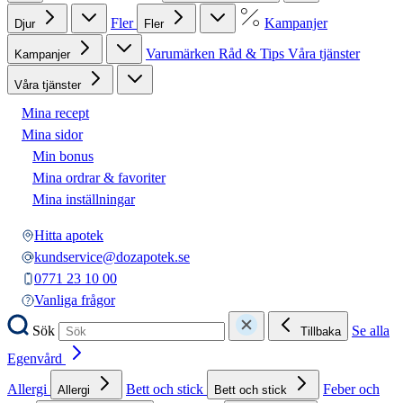
Fler
Kampanjer
Djur
Fler
Varumärken
Råd & Tips
Våra tjänster
Kampanjer
Våra tjänster
Mina recept
Mina sidor
Min bonus
Mina ordrar & favoriter
Mina inställningar
Hitta apotek
kundservice@dozapotek.se
0771 23 10 00
Vanliga frågor
Sök
Se alla
Tillbaka
Egenvård
Allergi
Bett och stick
Feber och
Allergi
Bett och stick