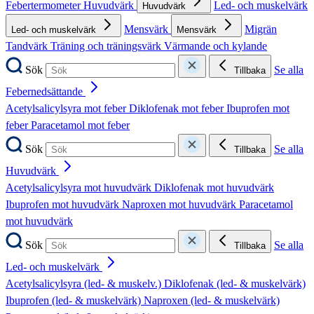
Febertermometer
Huvudvärk
Led- och muskelvärk
Huvudvärk
Mensvärk
Migrän
Led- och muskelvärk
Mensvärk
Tandvärk
Träning och träningsvärk
Värmande och kylande
Sök
Se alla
Tillbaka
Febernedsättande
Acetylsalicylsyra mot feber
Diklofenak mot feber
Ibuprofen mot
feber
Paracetamol mot feber
Sök
Se alla
Tillbaka
Huvudvärk
Acetylsalicylsyra mot huvudvärk
Diklofenak mot huvudvärk
Ibuprofen mot huvudvärk
Naproxen mot huvudvärk
Paracetamol
mot huvudvärk
Sök
Se alla
Tillbaka
Led- och muskelvärk
Acetylsalicylsyra (led- & muskelv.)
Diklofenak (led- & muskelvärk)
Ibuprofen (led- & muskelvärk)
Naproxen (led- & muskelvärk)