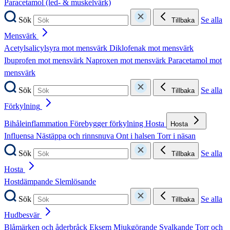
Paracetamol (led- & muskelvärk)
Sök
Se alla
Tillbaka
Mensvärk
Acetylsalicylsyra mot mensvärk
Diklofenak mot mensvärk
Ibuprofen mot mensvärk
Naproxen mot mensvärk
Paracetamol mot
mensvärk
Sök
Se alla
Tillbaka
Förkylning
Bihåleinflammation
Förebygger förkylning
Hosta
Hosta
Influensa
Nästäppa och rinnsnuva
Ont i halsen
Torr i näsan
Sök
Se alla
Tillbaka
Hosta
Hostdämpande
Slemlösande
Sök
Se alla
Tillbaka
Hudbesvär
Blåmärken och åderbråck
Eksem
Mjukgörande
Svalkande
Torr och