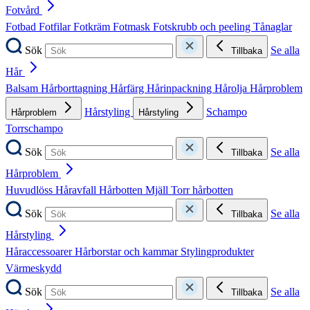
Fotvård
Fotbad
Fotfilar
Fotkräm
Fotmask
Fotskrubb och peeling
Tånaglar
Sök
Se alla
Tillbaka
Hår
Balsam
Hårborttagning
Hårfärg
Hårinpackning
Hårolja
Hårproblem
Hårstyling
Schampo
Hårproblem
Hårstyling
Torrschampo
Sök
Se alla
Tillbaka
Hårproblem
Huvudlöss
Håravfall
Hårbotten
Mjäll
Torr hårbotten
Sök
Se alla
Tillbaka
Hårstyling
Håraccessoarer
Hårborstar och kammar
Stylingprodukter
Värmeskydd
Sök
Se alla
Tillbaka