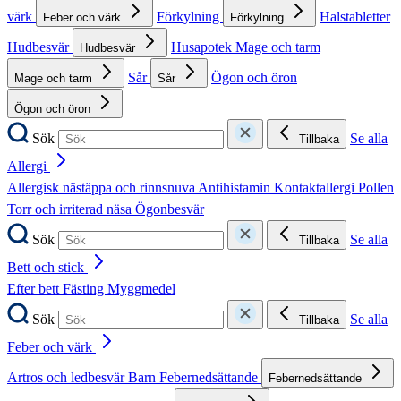
värk
Förkylning
Halstabletter
Feber och värk
Förkylning
Hudbesvär
Husapotek
Mage och tarm
Hudbesvär
Sår
Ögon och öron
Mage och tarm
Sår
Ögon och öron
Sök
Se alla
Tillbaka
Allergi
Allergisk nästäppa och rinnsnuva
Antihistamin
Kontaktallergi
Pollen
Torr och irriterad näsa
Ögonbesvär
Sök
Se alla
Tillbaka
Bett och stick
Efter bett
Fästing
Myggmedel
Sök
Se alla
Tillbaka
Feber och värk
Artros och ledbesvär
Barn
Febernedsättande
Febernedsättande