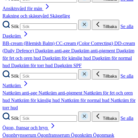
Ansiktsvård för män
Rakning och skäggvård
Skäggfärg
Sök
Se alla
Tillbaka
Dagkräm
BB-cream (Blemish Balm)
CC-cream (Color Correcting)
DD-cream
(Daily Defence)
Dagkräm anti-age
Dagkräm anti-pigment
Dagkräm
för fet och oren hud
Dagkräm för känslig hud
Dagkräm för normal
hud
Dagkräm för torr hud
Dagkräm SPF
Sök
Se alla
Tillbaka
Nattkräm
Nattkräm anti-age
Nattkräm anti-pigment
Nattkräm för fet och oren
hud
Nattkräm för känslig hud
Nattkräm för normal hud
Nattkräm för
torr hud
Sök
Se alla
Tillbaka
Ögon, fransar och bryn
Ögonbrynsserum
Ögonfransserum
Ögonkräm
Ögonmask