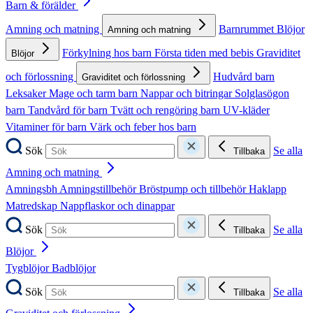
Barn & förälder
Amning och matning
Barnrummet
Blöjor
Amning och matning
Förkylning hos barn
Första tiden med bebis
Graviditet
Blöjor
och förlossning
Hudvård barn
Graviditet och förlossning
Leksaker
Mage och tarm barn
Nappar och bitringar
Solglasögon
barn
Tandvård för barn
Tvätt och rengöring barn
UV-kläder
Vitaminer för barn
Värk och feber hos barn
Sök
Se alla
Tillbaka
Amning och matning
Amningsbh
Amningstillbehör
Bröstpump och tillbehör
Haklapp
Matredskap
Nappflaskor och dinappar
Sök
Se alla
Tillbaka
Blöjor
Tygblöjor
Badblöjor
Sök
Se alla
Tillbaka