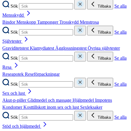
Sök
Se alla
Tillbaka
Mensskydd
Bindor
Menskopp
Tamponger
Trosskydd
Menstrosa
Sök
Se alla
Tillbaka
Självtester
Graviditetstest
Klamydiatest
Ägglossningstest
Övriga självtester
Sök
Se alla
Tillbaka
Resa
Reseapotek
Reseförpackningar
Sök
Se alla
Tillbaka
Sex och lust
Akut-p-piller
Glidmedel och massage
Hjälpmedel
Impotens
Kondomer
Kosttillskott inom sex och lust
Sexleksaker
Sök
Se alla
Tillbaka
Stöd och hjälpmedel