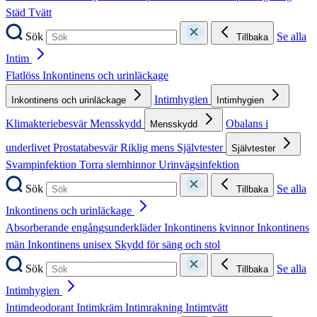
Städ
Tvätt
Sök
Se alla
Tillbaka
Intim
Flatlöss
Inkontinens och urinläckage
Intimhygien
Inkontinens och urinläckage
Intimhygien
Klimakteriebesvär
Mensskydd
Obalans i
Mensskydd
underlivet
Prostatabesvär
Riklig mens
Självtester
Självtester
Svampinfektion
Torra slemhinnor
Urinvägsinfektion
Sök
Se alla
Tillbaka
Inkontinens och urinläckage
Absorberande engångsunderkläder
Inkontinens kvinnor
Inkontinens
män
Inkontinens unisex
Skydd för säng och stol
Sök
Se alla
Tillbaka
Intimhygien
Intimdeodorant
Intimkräm
Intimrakning
Intimtvätt