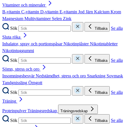
Vitaminer och mineraler
B-vitamin
C-vitamin
D-vitamin
E-vitamin
Jod
Järn
Kalcium
Krom
Magnesium
Multivitaminer
Selen
Zink
Sök
Se alla
Tillbaka
Sluta röka
Inhalator, spray och portionspåsar
Nikotinplåster
Nikotintabletter
Nikotintuggummi
Sök
Se alla
Tillbaka
Sömn, stress och oro
Insomningsbesvär
Nedstämdhet, stress och oro
Snarkning
Sovmask
Tandgnissling
Örngott
Sök
Se alla
Tillbaka
Träning
Proteinpulver
Träningsredskap
Träningsredskap
Sök
Se alla
Tillbaka