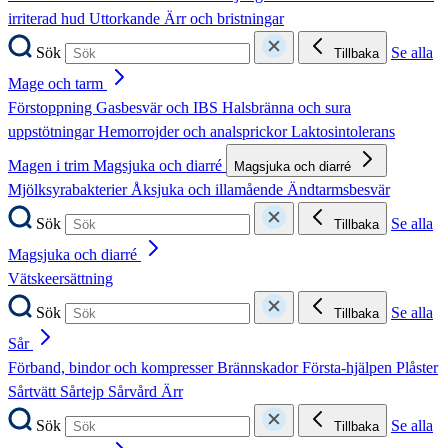
irriterad hud
Uttorkande
Ärr och bristningar
Sök
Se alla
Tillbaka
Mage och tarm
Förstoppning
Gasbesvär och IBS
Halsbränna och sura
uppstötningar
Hemorrojder och analsprickor
Laktosintolerans
Magen i trim
Magsjuka och diarré
Magsjuka och diarré
Mjölksyrabakterier
Åksjuka och illamående
Ändtarmsbesvär
Sök
Se alla
Tillbaka
Magsjuka och diarré
Vätskeersättning
Sök
Se alla
Tillbaka
Sår
Förband, bindor och kompresser
Brännskador
Första-hjälpen
Plåster
Sårtvätt
Sårtejp
Sårvård
Ärr
Sök
Se alla
Tillbaka