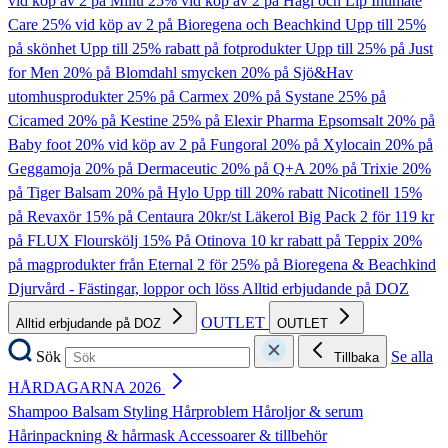
vid köp av 2 på Millu
25% vid köp av 2 på Hagi och Lip Intimate
Care
25% vid köp av 2 på Bioregena och Beachkind
Upp till 25%
på skönhet
Upp till 25% rabatt på fotprodukter
Upp till 25% på Just
for Men
20% på Blomdahl smycken
20% på Sjö&Hav
utomhusprodukter
25% på Carmex
20% på Systane
25% på
Cicamed
20% på Kestine
25% på Elexir Pharma Epsomsalt
20% på
Baby foot
20% vid köp av 2 på Fungoral
20% på Xylocain
20% på
Geggamoja
20% på Dermaceutic
20% på Q+A
20% på Trixie
20%
på Tiger Balsam
20% på Hylo
Upp till 20% rabatt Nicotinell
15%
på Revaxör
15% på Centaura
20kr/st Läkerol Big Pack
2 för 119 kr
på FLUX Flourskölj
15% På Otinova
10 kr rabatt på Teppix
20%
på magprodukter från Eternal
2 för 25% på Bioregena & Beachkind
Djurvård - Fästingar, loppor och löss
Alltid erbjudande på DOZ
OUTLET
Alltid erbjudande på DOZ
OUTLET
Sök
Se alla
Tillbaka
HÅRDAGARNA 2026
Shampoo
Balsam
Styling
Hårproblem
Håroljor & serum
Hårinpackning & hårmask
Accessoarer & tillbehör