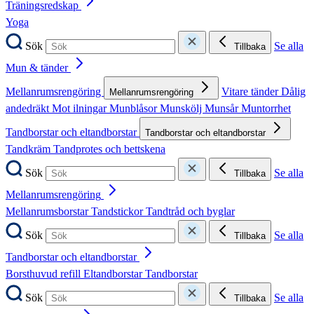
Träningsredskap
Yoga
Sök
Se alla
Tillbaka
Mun & tänder
Mellanrumsrengöring
Vitare tänder
Dålig
Mellanrumsrengöring
andedräkt
Mot ilningar
Munblåsor
Munskölj
Munsår
Muntorrhet
Tandborstar och eltandborstar
Tandborstar och eltandborstar
Tandkräm
Tandprotes och bettskena
Sök
Se alla
Tillbaka
Mellanrumsrengöring
Mellanrumsborstar
Tandstickor
Tandtråd och byglar
Sök
Se alla
Tillbaka
Tandborstar och eltandborstar
Borsthuvud refill
Eltandborstar
Tandborstar
Sök
Se alla
Tillbaka