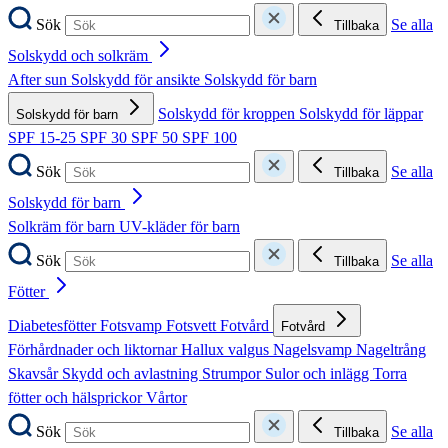
Sök
Se alla
Tillbaka
Solskydd och solkräm
After sun
Solskydd för ansikte
Solskydd för barn
Solskydd för kroppen
Solskydd för läppar
Solskydd för barn
SPF 15-25
SPF 30
SPF 50
SPF 100
Sök
Se alla
Tillbaka
Solskydd för barn
Solkräm för barn
UV-kläder för barn
Sök
Se alla
Tillbaka
Fötter
Diabetesfötter
Fotsvamp
Fotsvett
Fotvård
Fotvård
Förhårdnader och liktornar
Hallux valgus
Nagelsvamp
Nageltrång
Skavsår
Skydd och avlastning
Strumpor
Sulor och inlägg
Torra
fötter och hälsprickor
Vårtor
Sök
Se alla
Tillbaka