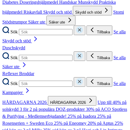
Diabetes
Doseringshjälpmedel
Handskar
Munskydd
Praktiska
hjälpmedel
Riskavfall
Skydd och stöd
Stomi
Skydd och stöd
Stödstrumpor
Säker ute
Säker ute
Sök
Se alla
Tillbaka
Skydd och stöd
Duschskydd
Sök
Se alla
Tillbaka
Säker ute
Reflexer
Broddar
Sök
Se alla
Tillbaka
Kampanjer
HÅRDAGARNA 2026
Upp till 40% på
HÅRDAGARNA 2026
solskydd
3 för 2 på populära DOZ-produkter
30% på ACO Spotless
& Purifying - Medlemserbjudande!
25% på Isadora
25% på
Rosenserien + Sweden Eco
25% på Eneomey
20% på Aptus
25%