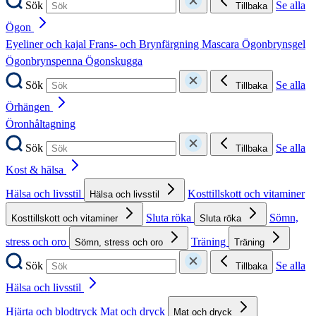
Sök
Se alla
Tillbaka
Ögon
Eyeliner och kajal
Frans- och Brynfärgning
Mascara
Ögonbrynsgel
Ögonbrynspenna
Ögonskugga
Sök
Se alla
Tillbaka
Örhängen
Öronhåltagning
Sök
Se alla
Tillbaka
Kost & hälsa
Hälsa och livsstil
Kosttillskott och vitaminer
Hälsa och livsstil
Sluta röka
Sömn,
Kosttillskott och vitaminer
Sluta röka
stress och oro
Träning
Sömn, stress och oro
Träning
Sök
Se alla
Tillbaka
Hälsa och livsstil
Hjärta och blodtryck
Mat och dryck
Mat och dryck