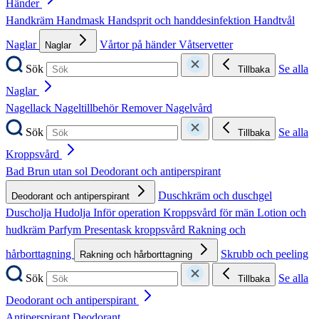
Händer
Handkräm
Handmask
Handsprit och handdesinfektion
Handtvål
Naglar
Vårtor på händer
Våtservetter
Naglar
Sök
Se alla
Tillbaka
Naglar
Nagellack
Nageltillbehör
Remover
Nagelvård
Sök
Se alla
Tillbaka
Kroppsvård
Bad
Brun utan sol
Deodorant och antiperspirant
Duschkräm och duschgel
Deodorant och antiperspirant
Duscholja
Hudolja
Inför operation
Kroppsvård för män
Lotion och
hudkräm
Parfym
Presentask kroppsvård
Rakning och
hårborttagning
Skrubb och peeling
Rakning och hårborttagning
Sök
Se alla
Tillbaka
Deodorant och antiperspirant
Antiperspirant
Deodorant