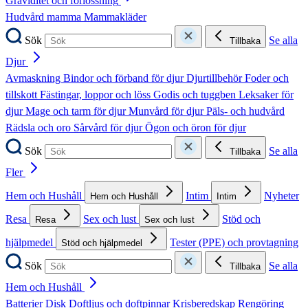
Graviditet och förlossning
Hudvård mamma
Mammakläder
Sök
Se alla
Tillbaka
Djur
Avmaskning
Bindor och förband för djur
Djurtillbehör
Foder och
tillskott
Fästingar, loppor och löss
Godis och tuggben
Leksaker för
djur
Mage och tarm för djur
Munvård för djur
Päls- och hudvård
Rädsla och oro
Sårvård för djur
Ögon och öron för djur
Sök
Se alla
Tillbaka
Fler
Hem och Hushåll
Intim
Nyheter
Hem och Hushåll
Intim
Resa
Sex och lust
Stöd och
Resa
Sex och lust
hjälpmedel
Tester (PPE) och provtagning
Stöd och hjälpmedel
Sök
Se alla
Tillbaka
Hem och Hushåll
Batterier
Disk
Doftljus och doftpinnar
Krisberedskap
Rengöring