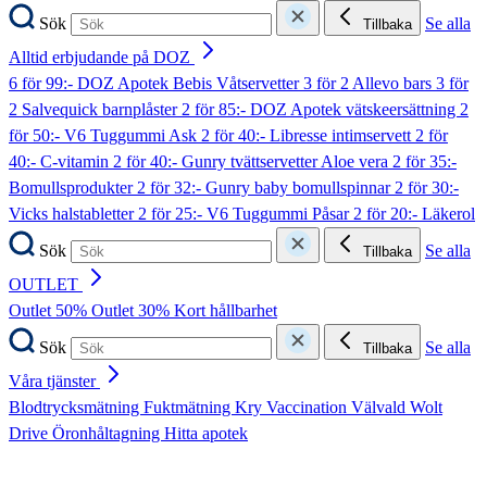
Sök
Se alla
Tillbaka
Alltid erbjudande på DOZ
6 för 99:- DOZ Apotek Bebis Våtservetter
3 för 2 Allevo bars
3 för
2 Salvequick barnplåster
2 för 85:- DOZ Apotek vätskeersättning
2
för 50:- V6 Tuggummi Ask
2 för 40:- Libresse intimservett
2 för
40:- C-vitamin
2 för 40:- Gunry tvättservetter Aloe vera
2 för 35:-
Bomullsprodukter
2 för 32:- Gunry baby bomullspinnar
2 för 30:-
Vicks halstabletter
2 för 25:- V6 Tuggummi Påsar
2 för 20:- Läkerol
Sök
Se alla
Tillbaka
OUTLET
Outlet 50%
Outlet 30%
Kort hållbarhet
Sök
Se alla
Tillbaka
Våra tjänster
Blodtrycksmätning
Fuktmätning
Kry
Vaccination
Välvald
Wolt
Drive
Öronhåltagning
Hitta apotek