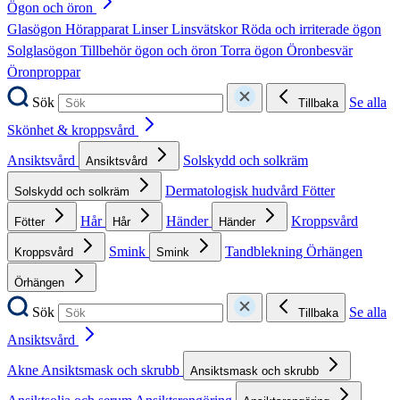
Ögon och öron
Glasögon
Hörapparat
Linser
Linsvätskor
Röda och irriterade ögon
Solglasögon
Tillbehör ögon och öron
Torra ögon
Öronbesvär
Öronproppar
Sök
Se alla
Tillbaka
Skönhet & kroppsvård
Ansiktsvård
Solskydd och solkräm
Ansiktsvård
Dermatologisk hudvård
Fötter
Solskydd och solkräm
Hår
Händer
Kroppsvård
Fötter
Hår
Händer
Smink
Tandblekning
Örhängen
Kroppsvård
Smink
Örhängen
Sök
Se alla
Tillbaka
Ansiktsvård
Akne
Ansiktsmask och skrubb
Ansiktsmask och skrubb