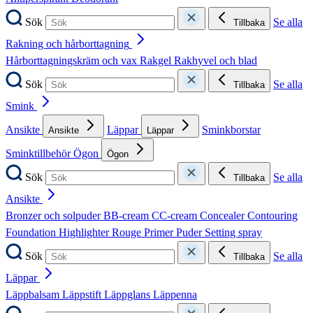
Sök
Se alla
Tillbaka
Rakning och hårborttagning
Hårborttagningskräm och vax
Rakgel
Rakhyvel och blad
Sök
Se alla
Tillbaka
Smink
Ansikte
Läppar
Sminkborstar
Ansikte
Läppar
Sminktillbehör
Ögon
Ögon
Sök
Se alla
Tillbaka
Ansikte
Bronzer och solpuder
BB-cream
CC-cream
Concealer
Contouring
Foundation
Highlighter
Rouge
Primer
Puder
Setting spray
Sök
Se alla
Tillbaka
Läppar
Läppbalsam
Läppstift
Läppglans
Läppenna