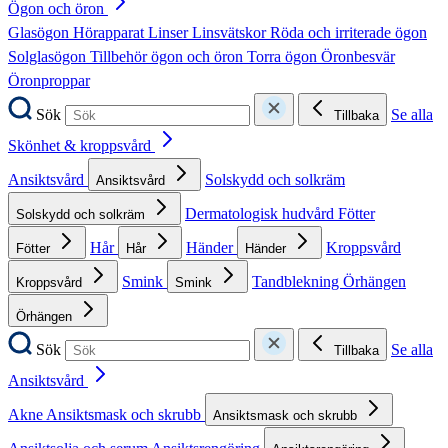
Ögon och öron
Glasögon
Hörapparat
Linser
Linsvätskor
Röda och irriterade ögon
Solglasögon
Tillbehör ögon och öron
Torra ögon
Öronbesvär
Öronproppar
Sök
Se alla
Tillbaka
Skönhet & kroppsvård
Ansiktsvård
Solskydd och solkräm
Ansiktsvård
Dermatologisk hudvård
Fötter
Solskydd och solkräm
Hår
Händer
Kroppsvård
Fötter
Hår
Händer
Smink
Tandblekning
Örhängen
Kroppsvård
Smink
Örhängen
Sök
Se alla
Tillbaka
Ansiktsvård
Akne
Ansiktsmask och skrubb
Ansiktsmask och skrubb