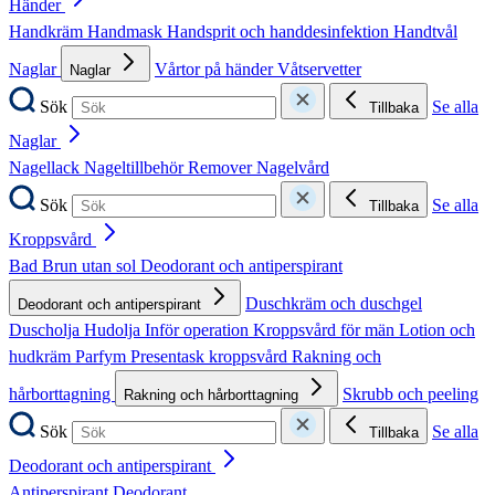
Händer
Handkräm
Handmask
Handsprit och handdesinfektion
Handtvål
Naglar
Vårtor på händer
Våtservetter
Naglar
Sök
Se alla
Tillbaka
Naglar
Nagellack
Nageltillbehör
Remover
Nagelvård
Sök
Se alla
Tillbaka
Kroppsvård
Bad
Brun utan sol
Deodorant och antiperspirant
Duschkräm och duschgel
Deodorant och antiperspirant
Duscholja
Hudolja
Inför operation
Kroppsvård för män
Lotion och
hudkräm
Parfym
Presentask kroppsvård
Rakning och
hårborttagning
Skrubb och peeling
Rakning och hårborttagning
Sök
Se alla
Tillbaka
Deodorant och antiperspirant
Antiperspirant
Deodorant