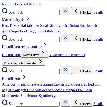
Näringsdryck
Viktkontroll
Sök
Se alla
Tillbaka
Mat och dryck
Bars
Dryck
Halstabletter
Smaksättning och sötning
Snacks och
godis
Superfood
Tuggummi
Glutenfritt
Sök
Se alla
Tillbaka
Kosttillskott och vitaminer
Kosttillskott
Vitaminer och mineraler
Kosttillskott
Vitaminer och mineraler
Sök
Se alla
Tillbaka
Kosttillskott
Alger
Ashwagandha
Avslappning
Energi
Gurkmeja
Hår, hud och
naglar
Kollagen
Lust
Muskler och leder
Omega-3
PMS och
klimakteriet
Slemhinnor
Synförmåga
Sök
Se alla
Tillbaka