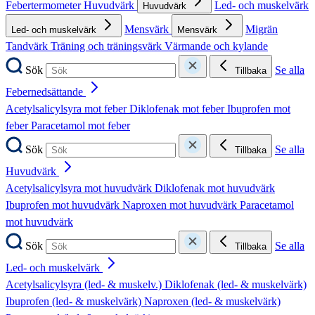
Febertermometer
Huvudvärk
Led- och muskelvärk
Huvudvärk
Mensvärk
Migrän
Led- och muskelvärk
Mensvärk
Tandvärk
Träning och träningsvärk
Värmande och kylande
Sök
Se alla
Tillbaka
Febernedsättande
Acetylsalicylsyra mot feber
Diklofenak mot feber
Ibuprofen mot
feber
Paracetamol mot feber
Sök
Se alla
Tillbaka
Huvudvärk
Acetylsalicylsyra mot huvudvärk
Diklofenak mot huvudvärk
Ibuprofen mot huvudvärk
Naproxen mot huvudvärk
Paracetamol
mot huvudvärk
Sök
Se alla
Tillbaka
Led- och muskelvärk
Acetylsalicylsyra (led- & muskelv.)
Diklofenak (led- & muskelvärk)
Ibuprofen (led- & muskelvärk)
Naproxen (led- & muskelvärk)