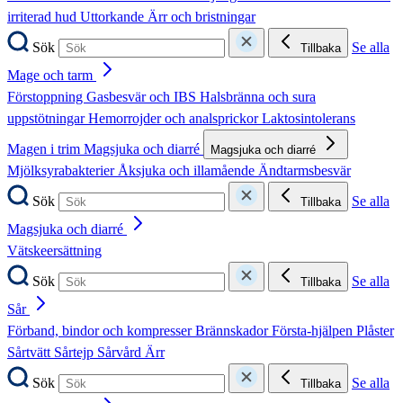
irriterad hud
Uttorkande
Ärr och bristningar
Sök
Se alla
Tillbaka
Mage och tarm
Förstoppning
Gasbesvär och IBS
Halsbränna och sura
uppstötningar
Hemorrojder och analsprickor
Laktosintolerans
Magen i trim
Magsjuka och diarré
Magsjuka och diarré
Mjölksyrabakterier
Åksjuka och illamående
Ändtarmsbesvär
Sök
Se alla
Tillbaka
Magsjuka och diarré
Vätskeersättning
Sök
Se alla
Tillbaka
Sår
Förband, bindor och kompresser
Brännskador
Första-hjälpen
Plåster
Sårtvätt
Sårtejp
Sårvård
Ärr
Sök
Se alla
Tillbaka