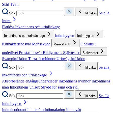
Städ
Tvätt
Sök
Se alla
Tillbaka
Intim
Flatlöss
Inkontinens och urinläckage
Intimhygien
Inkontinens och urinläckage
Intimhygien
Klimakteriebesvär
Mensskydd
Obalans i
Mensskydd
underlivet
Prostatabesvär
Riklig mens
Självtester
Självtester
Svampinfektion
Torra slemhinnor
Urinvägsinfektion
Sök
Se alla
Tillbaka
Inkontinens och urinläckage
Absorberande engångsunderkläder
Inkontinens kvinnor
Inkontinens
män
Inkontinens unisex
Skydd för säng och stol
Sök
Se alla
Tillbaka
Intimhygien
Intimdeodorant
Intimkräm
Intimrakning
Intimtvätt