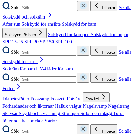
Sök
Se alla
Tillbaka
Solskydd och solkräm
After sun
Solskydd för ansikte
Solskydd för barn
Solskydd för kroppen
Solskydd för läppar
Solskydd för barn
SPF 15-25
SPF 30
SPF 50
SPF 100
Sök
Se alla
Tillbaka
Solskydd för barn
Solkräm för barn
UV-kläder för barn
Sök
Se alla
Tillbaka
Fötter
Diabetesfötter
Fotsvamp
Fotsvett
Fotvård
Fotvård
Förhårdnader och liktornar
Hallux valgus
Nagelsvamp
Nageltrång
Skavsår
Skydd och avlastning
Strumpor
Sulor och inlägg
Torra
fötter och hälsprickor
Vårtor
Sök
Se alla
Tillbaka