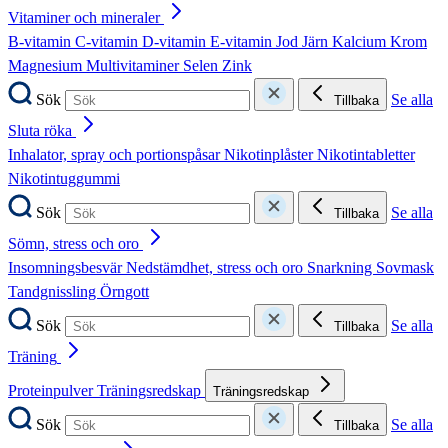
Vitaminer och mineraler
B-vitamin
C-vitamin
D-vitamin
E-vitamin
Jod
Järn
Kalcium
Krom
Magnesium
Multivitaminer
Selen
Zink
Sök
Se alla
Tillbaka
Sluta röka
Inhalator, spray och portionspåsar
Nikotinplåster
Nikotintabletter
Nikotintuggummi
Sök
Se alla
Tillbaka
Sömn, stress och oro
Insomningsbesvär
Nedstämdhet, stress och oro
Snarkning
Sovmask
Tandgnissling
Örngott
Sök
Se alla
Tillbaka
Träning
Proteinpulver
Träningsredskap
Träningsredskap
Sök
Se alla
Tillbaka