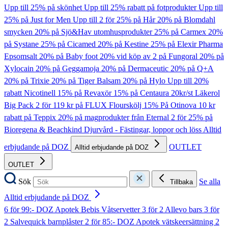
Upp till 25% på skönhet
Upp till 25% rabatt på fotprodukter
Upp till
25% på Just for Men
Upp till 2 för 25% på Hår
20% på Blomdahl
smycken
20% på Sjö&Hav utomhusprodukter
25% på Carmex
20%
på Systane
25% på Cicamed
20% på Kestine
25% på Elexir Pharma
Epsomsalt
20% på Baby foot
20% vid köp av 2 på Fungoral
20% på
Xylocain
20% på Geggamoja
20% på Dermaceutic
20% på Q+A
20% på Trixie
20% på Tiger Balsam
20% på Hylo
Upp till 20%
rabatt Nicotinell
15% på Revaxör
15% på Centaura
20kr/st Läkerol
Big Pack
2 för 119 kr på FLUX Flourskölj
15% På Otinova
10 kr
rabatt på Teppix
20% på magprodukter från Eternal
2 för 25% på
Bioregena & Beachkind
Djurvård - Fästingar, loppor och löss
Alltid
erbjudande på DOZ
OUTLET
Alltid erbjudande på DOZ
OUTLET
Sök
Se alla
Tillbaka
Alltid erbjudande på DOZ
6 för 99:- DOZ Apotek Bebis Våtservetter
3 för 2 Allevo bars
3 för
2 Salvequick barnplåster
2 för 85:- DOZ Apotek vätskeersättning
2