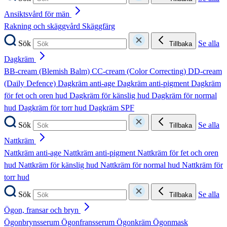
Ansiktsvård för män
Rakning och skäggvård
Skäggfärg
Sök
Se alla
Tillbaka
Dagkräm
BB-cream (Blemish Balm)
CC-cream (Color Correcting)
DD-cream
(Daily Defence)
Dagkräm anti-age
Dagkräm anti-pigment
Dagkräm
för fet och oren hud
Dagkräm för känslig hud
Dagkräm för normal
hud
Dagkräm för torr hud
Dagkräm SPF
Sök
Se alla
Tillbaka
Nattkräm
Nattkräm anti-age
Nattkräm anti-pigment
Nattkräm för fet och oren
hud
Nattkräm för känslig hud
Nattkräm för normal hud
Nattkräm för
torr hud
Sök
Se alla
Tillbaka
Ögon, fransar och bryn
Ögonbrynsserum
Ögonfransserum
Ögonkräm
Ögonmask