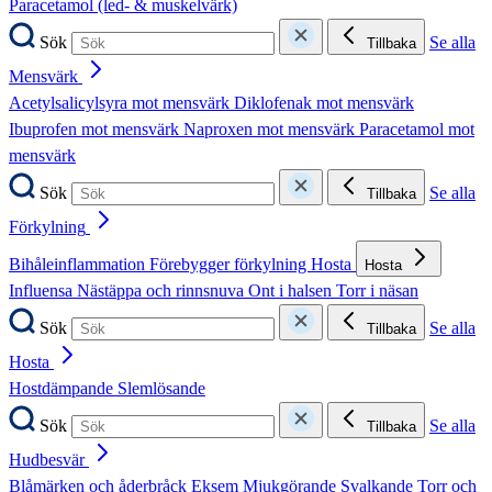
Paracetamol (led- & muskelvärk)
Sök
Se alla
Tillbaka
Mensvärk
Acetylsalicylsyra mot mensvärk
Diklofenak mot mensvärk
Ibuprofen mot mensvärk
Naproxen mot mensvärk
Paracetamol mot
mensvärk
Sök
Se alla
Tillbaka
Förkylning
Bihåleinflammation
Förebygger förkylning
Hosta
Hosta
Influensa
Nästäppa och rinnsnuva
Ont i halsen
Torr i näsan
Sök
Se alla
Tillbaka
Hosta
Hostdämpande
Slemlösande
Sök
Se alla
Tillbaka
Hudbesvär
Blåmärken och åderbråck
Eksem
Mjukgörande
Svalkande
Torr och