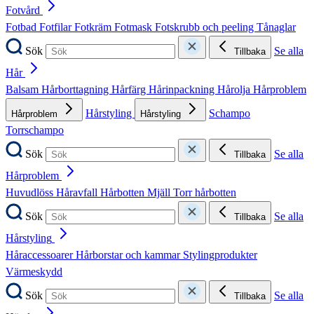
Fotvård
Fotbad
Fotfilar
Fotkräm
Fotmask
Fotskrubb och peeling
Tånaglar
Sök
Se alla
Tillbaka
Hår
Balsam
Hårborttagning
Hårfärg
Hårinpackning
Hårolja
Hårproblem
Hårstyling
Schampo
Hårproblem
Hårstyling
Torrschampo
Sök
Se alla
Tillbaka
Hårproblem
Huvudlöss
Håravfall
Hårbotten
Mjäll
Torr hårbotten
Sök
Se alla
Tillbaka
Hårstyling
Håraccessoarer
Hårborstar och kammar
Stylingprodukter
Värmeskydd
Sök
Se alla
Tillbaka