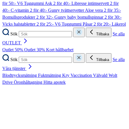
för 50:- V6 Tuggummi Ask
2 för 40:- Libresse intimservett
2 för
40:- C-vitamin
2 för 40:- Gunry tvättservetter Aloe vera
2 för 35:-
Bomullsprodukter
2 för 32:- Gunry baby bomullspinnar
2 för 30:-
Vicks halstabletter
2 för 25:- V6 Tuggummi Påsar
2 för 20:- Läkerol
Sök
Se alla
Tillbaka
OUTLET
Outlet 50%
Outlet 30%
Kort hållbarhet
Sök
Se alla
Tillbaka
Våra tjänster
Blodtrycksmätning
Fuktmätning
Kry
Vaccination
Välvald
Wolt
Drive
Öronhåltagning
Hitta apotek