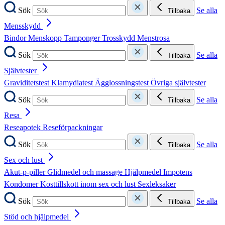
Sök
Se alla
Tillbaka
Mensskydd
Bindor
Menskopp
Tamponger
Trosskydd
Menstrosa
Sök
Se alla
Tillbaka
Självtester
Graviditetstest
Klamydiatest
Ägglossningstest
Övriga självtester
Sök
Se alla
Tillbaka
Resa
Reseapotek
Reseförpackningar
Sök
Se alla
Tillbaka
Sex och lust
Akut-p-piller
Glidmedel och massage
Hjälpmedel
Impotens
Kondomer
Kosttillskott inom sex och lust
Sexleksaker
Sök
Se alla
Tillbaka
Stöd och hjälpmedel