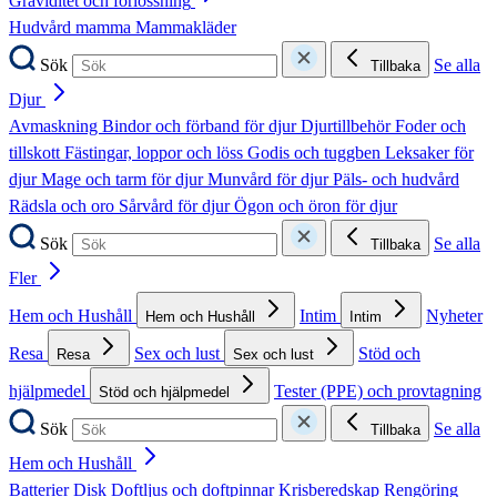
Graviditet och förlossning
Hudvård mamma
Mammakläder
Sök
Se alla
Tillbaka
Djur
Avmaskning
Bindor och förband för djur
Djurtillbehör
Foder och
tillskott
Fästingar, loppor och löss
Godis och tuggben
Leksaker för
djur
Mage och tarm för djur
Munvård för djur
Päls- och hudvård
Rädsla och oro
Sårvård för djur
Ögon och öron för djur
Sök
Se alla
Tillbaka
Fler
Hem och Hushåll
Intim
Nyheter
Hem och Hushåll
Intim
Resa
Sex och lust
Stöd och
Resa
Sex och lust
hjälpmedel
Tester (PPE) och provtagning
Stöd och hjälpmedel
Sök
Se alla
Tillbaka
Hem och Hushåll
Batterier
Disk
Doftljus och doftpinnar
Krisberedskap
Rengöring