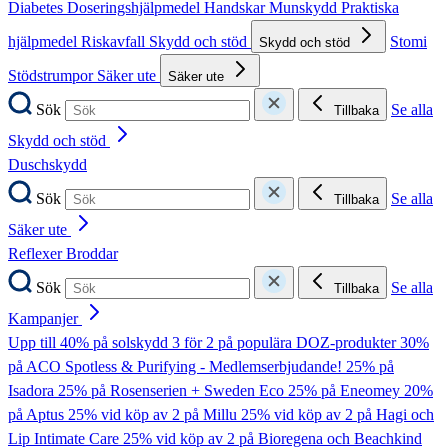
Diabetes
Doseringshjälpmedel
Handskar
Munskydd
Praktiska
hjälpmedel
Riskavfall
Skydd och stöd
Stomi
Skydd och stöd
Stödstrumpor
Säker ute
Säker ute
Sök
Se alla
Tillbaka
Skydd och stöd
Duschskydd
Sök
Se alla
Tillbaka
Säker ute
Reflexer
Broddar
Sök
Se alla
Tillbaka
Kampanjer
Upp till 40% på solskydd
3 för 2 på populära DOZ-produkter
30%
på ACO Spotless & Purifying - Medlemserbjudande!
25% på
Isadora
25% på Rosenserien + Sweden Eco
25% på Eneomey
20%
på Aptus
25% vid köp av 2 på Millu
25% vid köp av 2 på Hagi och
Lip Intimate Care
25% vid köp av 2 på Bioregena och Beachkind