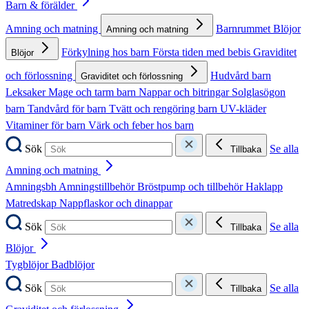
Barn & förälder
Amning och matning
Barnrummet
Blöjor
Amning och matning
Förkylning hos barn
Första tiden med bebis
Graviditet
Blöjor
och förlossning
Hudvård barn
Graviditet och förlossning
Leksaker
Mage och tarm barn
Nappar och bitringar
Solglasögon
barn
Tandvård för barn
Tvätt och rengöring barn
UV-kläder
Vitaminer för barn
Värk och feber hos barn
Sök
Se alla
Tillbaka
Amning och matning
Amningsbh
Amningstillbehör
Bröstpump och tillbehör
Haklapp
Matredskap
Nappflaskor och dinappar
Sök
Se alla
Tillbaka
Blöjor
Tygblöjor
Badblöjor
Sök
Se alla
Tillbaka