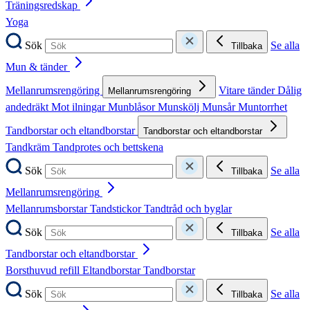
Träningsredskap
Yoga
Sök
Se alla
Tillbaka
Mun & tänder
Mellanrumsrengöring
Vitare tänder
Dålig
Mellanrumsrengöring
andedräkt
Mot ilningar
Munblåsor
Munskölj
Munsår
Muntorrhet
Tandborstar och eltandborstar
Tandborstar och eltandborstar
Tandkräm
Tandprotes och bettskena
Sök
Se alla
Tillbaka
Mellanrumsrengöring
Mellanrumsborstar
Tandstickor
Tandtråd och byglar
Sök
Se alla
Tillbaka
Tandborstar och eltandborstar
Borsthuvud refill
Eltandborstar
Tandborstar
Sök
Se alla
Tillbaka