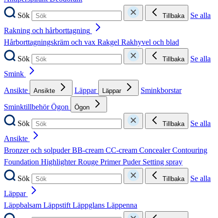
Sök
Se alla
Tillbaka
Rakning och hårborttagning
Hårborttagningskräm och vax
Rakgel
Rakhyvel och blad
Sök
Se alla
Tillbaka
Smink
Ansikte
Läppar
Sminkborstar
Ansikte
Läppar
Sminktillbehör
Ögon
Ögon
Sök
Se alla
Tillbaka
Ansikte
Bronzer och solpuder
BB-cream
CC-cream
Concealer
Contouring
Foundation
Highlighter
Rouge
Primer
Puder
Setting spray
Sök
Se alla
Tillbaka
Läppar
Läppbalsam
Läppstift
Läppglans
Läppenna