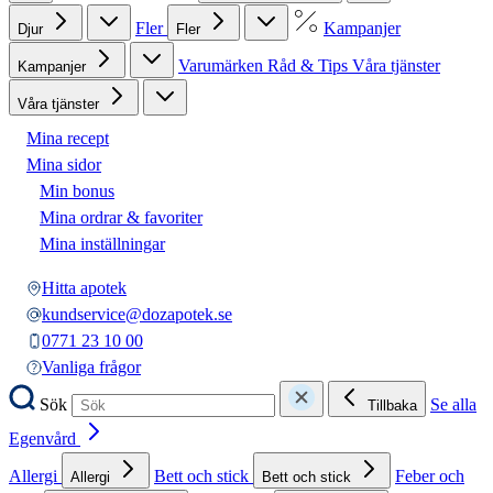
Fler
Kampanjer
Djur
Fler
Varumärken
Råd & Tips
Våra tjänster
Kampanjer
Våra tjänster
Mina recept
Mina sidor
Min bonus
Mina ordrar & favoriter
Mina inställningar
Hitta apotek
kundservice@dozapotek.se
0771 23 10 00
Vanliga frågor
Sök
Se alla
Tillbaka
Egenvård
Allergi
Bett och stick
Feber och
Allergi
Bett och stick