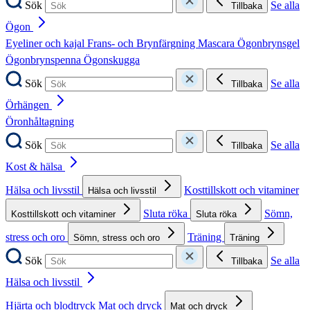
Sök
Se alla
Tillbaka
Ögon
Eyeliner och kajal
Frans- och Brynfärgning
Mascara
Ögonbrynsgel
Ögonbrynspenna
Ögonskugga
Sök
Se alla
Tillbaka
Örhängen
Öronhåltagning
Sök
Se alla
Tillbaka
Kost & hälsa
Hälsa och livsstil
Kosttillskott och vitaminer
Hälsa och livsstil
Sluta röka
Sömn,
Kosttillskott och vitaminer
Sluta röka
stress och oro
Träning
Sömn, stress och oro
Träning
Sök
Se alla
Tillbaka
Hälsa och livsstil
Hjärta och blodtryck
Mat och dryck
Mat och dryck