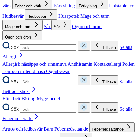
värk
Förkylning
Halstabletter
Feber och värk
Förkylning
Hudbesvär
Husapotek
Mage och tarm
Hudbesvär
Sår
Ögon och öron
Mage och tarm
Sår
Ögon och öron
Sök
Se alla
Tillbaka
Allergi
Allergisk nästäppa och rinnsnuva
Antihistamin
Kontaktallergi
Pollen
Torr och irriterad näsa
Ögonbesvär
Sök
Se alla
Tillbaka
Bett och stick
Efter bett
Fästing
Myggmedel
Sök
Se alla
Tillbaka
Feber och värk
Artros och ledbesvär
Barn
Febernedsättande
Febernedsättande