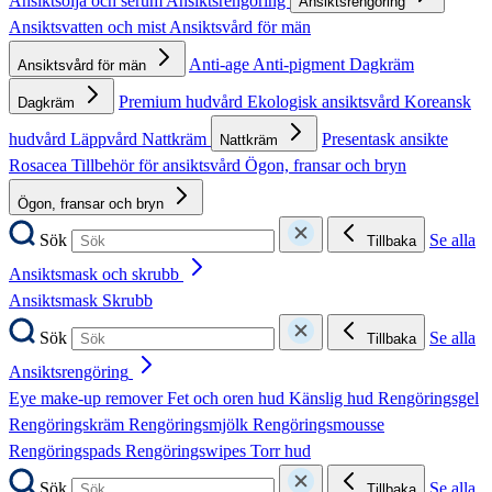
Ansiktsolja och serum
Ansiktsrengöring
Ansiktsrengöring
Ansiktsvatten och mist
Ansiktsvård för män
Anti-age
Anti-pigment
Dagkräm
Ansiktsvård för män
Premium hudvård
Ekologisk ansiktsvård
Koreansk
Dagkräm
hudvård
Läppvård
Nattkräm
Presentask ansikte
Nattkräm
Rosacea
Tillbehör för ansiktsvård
Ögon, fransar och bryn
Ögon, fransar och bryn
Sök
Se alla
Tillbaka
Ansiktsmask och skrubb
Ansiktsmask
Skrubb
Sök
Se alla
Tillbaka
Ansiktsrengöring
Eye make-up remover
Fet och oren hud
Känslig hud
Rengöringsgel
Rengöringskräm
Rengöringsmjölk
Rengöringsmousse
Rengöringspads
Rengöringswipes
Torr hud
Sök
Se alla
Tillbaka