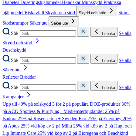
Diabetes
Doseringshjälpmedel
Handskar
Munskydd
Praktiska
hjälpmedel
Riskavfall
Skydd och stöd
Stomi
Skydd och stöd
Stödstrumpor
Säker ute
Säker ute
Sök
Se alla
Tillbaka
Skydd och stöd
Duschskydd
Sök
Se alla
Tillbaka
Säker ute
Reflexer
Broddar
Sök
Se alla
Tillbaka
Kampanjer
Upp till 40% på solskydd
3 för 2 på populära DOZ-produkter
30%
på ACO Spotless & Purifying - Medlemserbjudande!
25% på
Isadora
25% på Rosenserien + Sweden Eco
25% på Eneomey
20%
på Aptus
25% vid köp av 2 på Millu
25% vid köp av 2 på Hagi och
Lip Intimate Care
25% vid köp av 2 på Bioregena och Beachkind