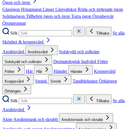
Ögon och öron
Glasögon
Hörapparat
Linser
Linsvätskor
Röda och irriterade ögon
Solglasögon
Tillbehör ögon och öron
Torra ögon
Öronbesvär
Öronproppar
Sök
Se alla
Tillbaka
Skönhet & kroppsvård
Ansiktsvård
Solskydd och solkräm
Ansiktsvård
Dermatologisk hudvård
Fötter
Solskydd och solkräm
Hår
Händer
Kroppsvård
Fötter
Hår
Händer
Smink
Tandblekning
Örhängen
Kroppsvård
Smink
Örhängen
Sök
Se alla
Tillbaka
Ansiktsvård
Akne
Ansiktsmask och skrubb
Ansiktsmask och skrubb