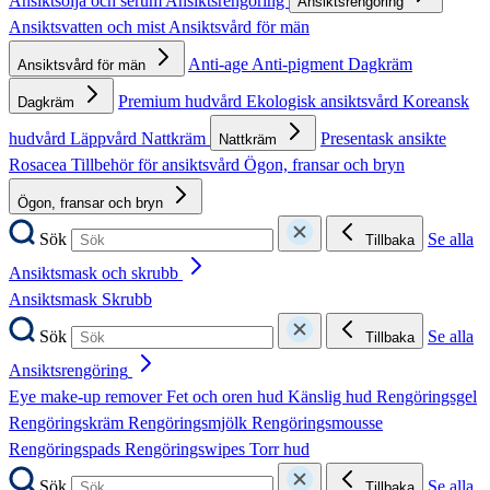
Ansiktsolja och serum
Ansiktsrengöring
Ansiktsrengöring
Ansiktsvatten och mist
Ansiktsvård för män
Anti-age
Anti-pigment
Dagkräm
Ansiktsvård för män
Premium hudvård
Ekologisk ansiktsvård
Koreansk
Dagkräm
hudvård
Läppvård
Nattkräm
Presentask ansikte
Nattkräm
Rosacea
Tillbehör för ansiktsvård
Ögon, fransar och bryn
Ögon, fransar och bryn
Sök
Se alla
Tillbaka
Ansiktsmask och skrubb
Ansiktsmask
Skrubb
Sök
Se alla
Tillbaka
Ansiktsrengöring
Eye make-up remover
Fet och oren hud
Känslig hud
Rengöringsgel
Rengöringskräm
Rengöringsmjölk
Rengöringsmousse
Rengöringspads
Rengöringswipes
Torr hud
Sök
Se alla
Tillbaka