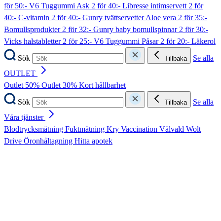
för 50:- V6 Tuggummi Ask
2 för 40:- Libresse intimservett
2 för
40:- C-vitamin
2 för 40:- Gunry tvättservetter Aloe vera
2 för 35:-
Bomullsprodukter
2 för 32:- Gunry baby bomullspinnar
2 för 30:-
Vicks halstabletter
2 för 25:- V6 Tuggummi Påsar
2 för 20:- Läkerol
Sök
Se alla
Tillbaka
OUTLET
Outlet 50%
Outlet 30%
Kort hållbarhet
Sök
Se alla
Tillbaka
Våra tjänster
Blodtrycksmätning
Fuktmätning
Kry
Vaccination
Välvald
Wolt
Drive
Öronhåltagning
Hitta apotek