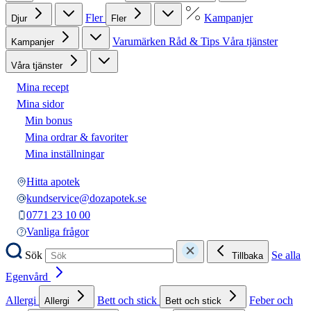
Fler
Kampanjer
Djur
Fler
Varumärken
Råd & Tips
Våra tjänster
Kampanjer
Våra tjänster
Mina recept
Mina sidor
Min bonus
Mina ordrar & favoriter
Mina inställningar
Hitta apotek
kundservice@dozapotek.se
0771 23 10 00
Vanliga frågor
Sök
Se alla
Tillbaka
Egenvård
Allergi
Bett och stick
Feber och
Allergi
Bett och stick