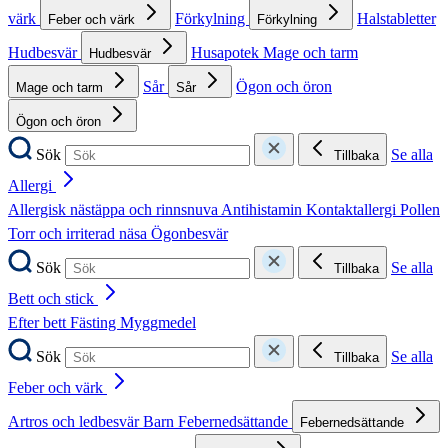
värk
Förkylning
Halstabletter
Feber och värk
Förkylning
Hudbesvär
Husapotek
Mage och tarm
Hudbesvär
Sår
Ögon och öron
Mage och tarm
Sår
Ögon och öron
Sök
Se alla
Tillbaka
Allergi
Allergisk nästäppa och rinnsnuva
Antihistamin
Kontaktallergi
Pollen
Torr och irriterad näsa
Ögonbesvär
Sök
Se alla
Tillbaka
Bett och stick
Efter bett
Fästing
Myggmedel
Sök
Se alla
Tillbaka
Feber och värk
Artros och ledbesvär
Barn
Febernedsättande
Febernedsättande