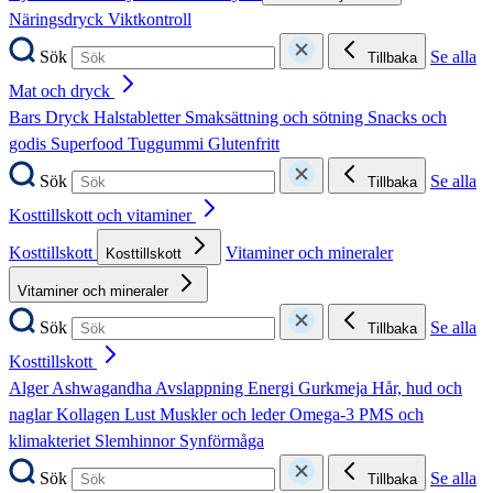
Näringsdryck
Viktkontroll
Sök
Se alla
Tillbaka
Mat och dryck
Bars
Dryck
Halstabletter
Smaksättning och sötning
Snacks och
godis
Superfood
Tuggummi
Glutenfritt
Sök
Se alla
Tillbaka
Kosttillskott och vitaminer
Kosttillskott
Vitaminer och mineraler
Kosttillskott
Vitaminer och mineraler
Sök
Se alla
Tillbaka
Kosttillskott
Alger
Ashwagandha
Avslappning
Energi
Gurkmeja
Hår, hud och
naglar
Kollagen
Lust
Muskler och leder
Omega-3
PMS och
klimakteriet
Slemhinnor
Synförmåga
Sök
Se alla
Tillbaka