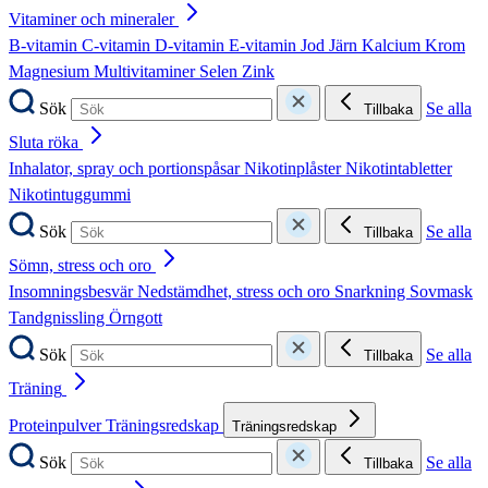
Vitaminer och mineraler
B-vitamin
C-vitamin
D-vitamin
E-vitamin
Jod
Järn
Kalcium
Krom
Magnesium
Multivitaminer
Selen
Zink
Sök
Se alla
Tillbaka
Sluta röka
Inhalator, spray och portionspåsar
Nikotinplåster
Nikotintabletter
Nikotintuggummi
Sök
Se alla
Tillbaka
Sömn, stress och oro
Insomningsbesvär
Nedstämdhet, stress och oro
Snarkning
Sovmask
Tandgnissling
Örngott
Sök
Se alla
Tillbaka
Träning
Proteinpulver
Träningsredskap
Träningsredskap
Sök
Se alla
Tillbaka