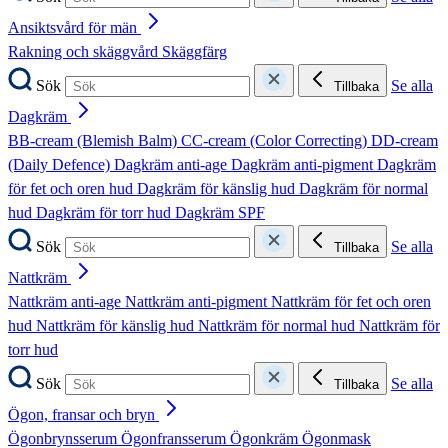
Ansiktsvård för män
Rakning och skäggvård
Skäggfärg
Sök
Se alla
Tillbaka
Dagkräm
BB-cream (Blemish Balm)
CC-cream (Color Correcting)
DD-cream
(Daily Defence)
Dagkräm anti-age
Dagkräm anti-pigment
Dagkräm
för fet och oren hud
Dagkräm för känslig hud
Dagkräm för normal
hud
Dagkräm för torr hud
Dagkräm SPF
Sök
Se alla
Tillbaka
Nattkräm
Nattkräm anti-age
Nattkräm anti-pigment
Nattkräm för fet och oren
hud
Nattkräm för känslig hud
Nattkräm för normal hud
Nattkräm för
torr hud
Sök
Se alla
Tillbaka
Ögon, fransar och bryn
Ögonbrynsserum
Ögonfransserum
Ögonkräm
Ögonmask