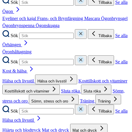
Sök
Se alla
Tillbaka
Ögon
Eyeliner och kajal
Frans- och Brynfärgning
Mascara
Ögonbrynsgel
Ögonbrynspenna
Ögonskugga
Sök
Se alla
Tillbaka
Örhängen
Öronhåltagning
Sök
Se alla
Tillbaka
Kost & hälsa
Hälsa och livsstil
Kosttillskott och vitaminer
Hälsa och livsstil
Sluta röka
Sömn,
Kosttillskott och vitaminer
Sluta röka
stress och oro
Träning
Sömn, stress och oro
Träning
Sök
Se alla
Tillbaka
Hälsa och livsstil
Hjärta och blodtryck
Mat och dryck
Mat och dryck