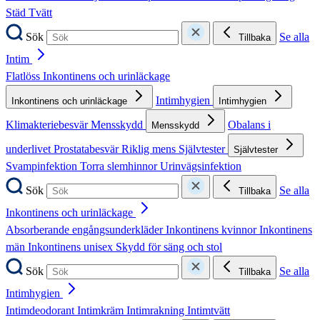
Städ
Tvätt
Sök
Se alla
Tillbaka
Intim
Flatlöss
Inkontinens och urinläckage
Intimhygien
Inkontinens och urinläckage
Intimhygien
Klimakteriebesvär
Mensskydd
Obalans i
Mensskydd
underlivet
Prostatabesvär
Riklig mens
Självtester
Självtester
Svampinfektion
Torra slemhinnor
Urinvägsinfektion
Sök
Se alla
Tillbaka
Inkontinens och urinläckage
Absorberande engångsunderkläder
Inkontinens kvinnor
Inkontinens
män
Inkontinens unisex
Skydd för säng och stol
Sök
Se alla
Tillbaka
Intimhygien
Intimdeodorant
Intimkräm
Intimrakning
Intimtvätt