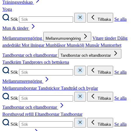
Träningsredskap
Yoga
Sök
Se alla
Tillbaka
Mun & tänder
Mellanrumsrengöring
Vitare tänder
Dålig
Mellanrumsrengöring
andedräkt
Mot ilningar
Munblåsor
Munskölj
Munsår
Muntorrhet
Tandborstar och eltandborstar
Tandborstar och eltandborstar
Tandkräm
Tandprotes och bettskena
Sök
Se alla
Tillbaka
Mellanrumsrengöring
Mellanrumsborstar
Tandstickor
Tandtråd och byglar
Sök
Se alla
Tillbaka
Tandborstar och eltandborstar
Borsthuvud refill
Eltandborstar
Tandborstar
Sök
Se alla
Tillbaka