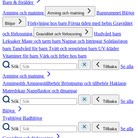
Barn & förälder
Amning och matning
Barnrummet
Blöjor
Amning och matning
Förkylning hos barn
Första tiden med bebis
Graviditet
Blöjor
och förlossning
Hudvård barn
Graviditet och förlossning
Leksaker
Mage och tarm barn
Nappar och bitringar
Solglasögon
barn
Tandvård för barn
Tvätt och rengöring barn
UV-kläder
Vitaminer för barn
Värk och feber hos barn
Sök
Se alla
Tillbaka
Amning och matning
Amningsbh
Amningstillbehör
Bröstpump och tillbehör
Haklapp
Matredskap
Nappflaskor och dinappar
Sök
Se alla
Tillbaka
Blöjor
Tygblöjor
Badblöjor
Sök
Se alla
Tillbaka