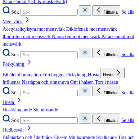
Paracetamol (led- & muskelvärk)
Sök
Se alla
Tillbaka
Mensvärk
Acetylsalicylsyra mot mensvärk
Diklofenak mot mensvärk
Ibuprofen mot mensvärk
Naproxen mot mensvärk
Paracetamol mot
mensvärk
Sök
Se alla
Tillbaka
Förkylning
Bihåleinflammation
Förebygger förkylning
Hosta
Hosta
Influensa
Nästäppa och rinnsnuva
Ont i halsen
Torr i näsan
Sök
Se alla
Tillbaka
Hosta
Hostdämpande
Slemlösande
Sök
Se alla
Tillbaka
Hudbesvär
Blåmärken och åderbråck
Eksem
Mjukgörande
Svalkande
Torr och