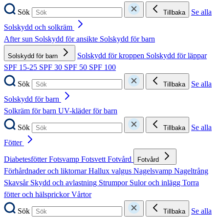
Sök
Se alla
Tillbaka
Solskydd och solkräm
After sun
Solskydd för ansikte
Solskydd för barn
Solskydd för kroppen
Solskydd för läppar
Solskydd för barn
SPF 15-25
SPF 30
SPF 50
SPF 100
Sök
Se alla
Tillbaka
Solskydd för barn
Solkräm för barn
UV-kläder för barn
Sök
Se alla
Tillbaka
Fötter
Diabetesfötter
Fotsvamp
Fotsvett
Fotvård
Fotvård
Förhårdnader och liktornar
Hallux valgus
Nagelsvamp
Nageltrång
Skavsår
Skydd och avlastning
Strumpor
Sulor och inlägg
Torra
fötter och hälsprickor
Vårtor
Sök
Se alla
Tillbaka