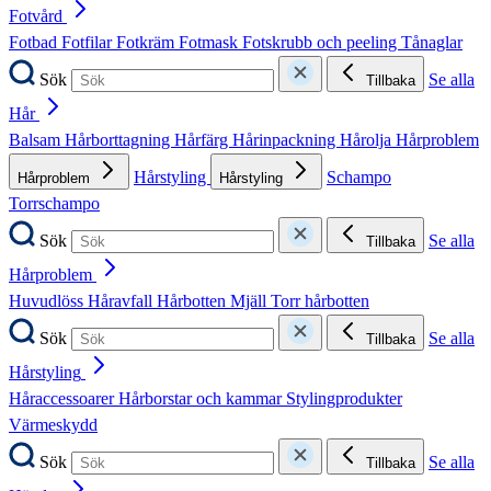
Fotvård
Fotbad
Fotfilar
Fotkräm
Fotmask
Fotskrubb och peeling
Tånaglar
Sök
Se alla
Tillbaka
Hår
Balsam
Hårborttagning
Hårfärg
Hårinpackning
Hårolja
Hårproblem
Hårstyling
Schampo
Hårproblem
Hårstyling
Torrschampo
Sök
Se alla
Tillbaka
Hårproblem
Huvudlöss
Håravfall
Hårbotten
Mjäll
Torr hårbotten
Sök
Se alla
Tillbaka
Hårstyling
Håraccessoarer
Hårborstar och kammar
Stylingprodukter
Värmeskydd
Sök
Se alla
Tillbaka