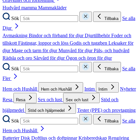
Graviditet och förlossning
Hudvård mamma
Mammakläder
Sök
Se alla
Tillbaka
Djur
Avmaskning
Bindor och förband för djur
Djurtillbehör
Foder och
tillskott
Fästingar, loppor och löss
Godis och tuggben
Leksaker för
djur
Mage och tarm för djur
Munvård för djur
Päls- och hudvård
Rädsla och oro
Sårvård för djur
Ögon och öron för djur
Sök
Se alla
Tillbaka
Fler
Hem och Hushåll
Intim
Nyheter
Hem och Hushåll
Intim
Resa
Sex och lust
Stöd och
Resa
Sex och lust
hjälpmedel
Tester (PPE) och provtagning
Stöd och hjälpmedel
Sök
Se alla
Tillbaka
Hem och Hushåll
Batterier
Disk
Doftljus och doftpinnar
Krisberedskap
Rengöring