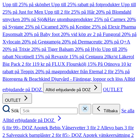
Upp till 25% på skönhet
Upp till 25% rabatt på fotprodukter
Upp till
25% på Just for Men
Upp till 2 för 25% på Hår
20% på Blomdahl
smycken
20% på Sjö&Hav utomhusprodukter
25% på Carmex
20%
på Systane
25% på Cicamed
20% på Kestine
25% på Elexir Pharma
Epsomsalt
20% på Baby foot
20% vid köp av 2 på Fungoral
20% på
Xylocain
20% på Geggamoja
20% på Dermaceutic
20% på Q+A
20% på Trixie
20% på Tiger Balsam
20% på Hylo
Upp till 20%
rabatt Nicotinell
15% på Revaxör
15% på Centaura
20kr/st Läkerol
Big Pack
2 för 119 kr på FLUX Flourskölj
15% På Otinova
10 kr
rabatt på Teppix
20% på magprodukter från Eternal
2 för 25% på
Bioregena & Beachkind
Djurvård - Fästingar, loppor och löss
Alltid
erbjudande på DOZ
OUTLET
Alltid erbjudande på DOZ
OUTLET
Sök
Se alla
Tillbaka
Alltid erbjudande på DOZ
6 för 99:- DOZ Apotek Bebis Våtservetter
3 för 2 Allevo bars
3 för
2 Salvequick barnplåster
2 för 85:- DOZ Apotek vätskeersättning
2