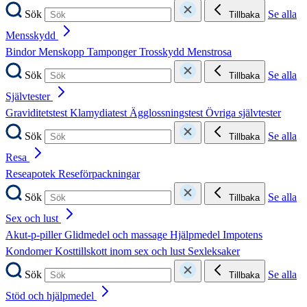
Sök
Se alla
Tillbaka
Mensskydd
Bindor
Menskopp
Tamponger
Trosskydd
Menstrosa
Sök
Se alla
Tillbaka
Självtester
Graviditetstest
Klamydiatest
Ägglossningstest
Övriga självtester
Sök
Se alla
Tillbaka
Resa
Reseapotek
Reseförpackningar
Sök
Se alla
Tillbaka
Sex och lust
Akut-p-piller
Glidmedel och massage
Hjälpmedel
Impotens
Kondomer
Kosttillskott inom sex och lust
Sexleksaker
Sök
Se alla
Tillbaka
Stöd och hjälpmedel