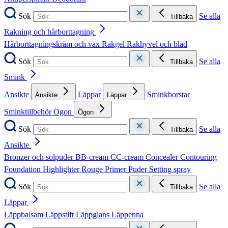
Sök
Se alla
Tillbaka
Rakning och hårborttagning
Hårborttagningskräm och vax
Rakgel
Rakhyvel och blad
Sök
Se alla
Tillbaka
Smink
Ansikte
Läppar
Sminkborstar
Ansikte
Läppar
Sminktillbehör
Ögon
Ögon
Sök
Se alla
Tillbaka
Ansikte
Bronzer och solpuder
BB-cream
CC-cream
Concealer
Contouring
Foundation
Highlighter
Rouge
Primer
Puder
Setting spray
Sök
Se alla
Tillbaka
Läppar
Läppbalsam
Läppstift
Läppglans
Läppenna