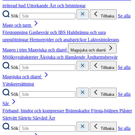
irriterad hud
Uttorkande
Ärr och bristningar
Sök
Se alla
Tillbaka
Mage och tarm
Förstoppning
Gasbesvär och IBS
Halsbränna och sura
uppstötningar
Hemorrojder och analsprickor
Laktosintolerans
Magen i trim
Magsjuka och diarré
Magsjuka och diarré
Mjölksyrabakterier
Åksjuka och illamående
Ändtarmsbesvär
Sök
Se alla
Tillbaka
Magsjuka och diarré
Vätskeersättning
Sök
Se alla
Tillbaka
Sår
Förband, bindor och kompresser
Brännskador
Första-hjälpen
Plåster
Sårtvätt
Sårtejp
Sårvård
Ärr
Sök
Se alla
Tillbaka