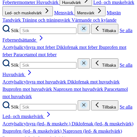
Febertermometer
Huvudvärk
Led- och muskelvärk
Huvudvärk
Mensvärk
Migrän
Led- och muskelvärk
Mensvärk
Tandvärk
Träning och träningsvärk
Värmande och kylande
Sök
Se alla
Tillbaka
Febernedsättande
Acetylsalicylsyra mot feber
Diklofenak mot feber
Ibuprofen mot
feber
Paracetamol mot feber
Sök
Se alla
Tillbaka
Huvudvärk
Acetylsalicylsyra mot huvudvärk
Diklofenak mot huvudvärk
Ibuprofen mot huvudvärk
Naproxen mot huvudvärk
Paracetamol
mot huvudvärk
Sök
Se alla
Tillbaka
Led- och muskelvärk
Acetylsalicylsyra (led- & muskelv.)
Diklofenak (led- & muskelvärk)
Ibuprofen (led- & muskelvärk)
Naproxen (led- & muskelvärk)