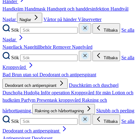
Händer
Handkräm
Handmask
Handsprit och handdesinfektion
Handtvål
Naglar
Vårtor på händer
Våtservetter
Naglar
Sök
Se alla
Tillbaka
Naglar
Nagellack
Nageltillbehör
Remover
Nagelvård
Sök
Se alla
Tillbaka
Kroppsvård
Bad
Brun utan sol
Deodorant och antiperspirant
Duschkräm och duschgel
Deodorant och antiperspirant
Duscholja
Hudolja
Inför operation
Kroppsvård för män
Lotion och
hudkräm
Parfym
Presentask kroppsvård
Rakning och
hårborttagning
Skrubb och peeling
Rakning och hårborttagning
Sök
Se alla
Tillbaka
Deodorant och antiperspirant
Antiperspirant
Deodorant