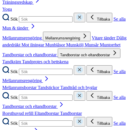
Träningsredskap
Yoga
Sök
Se alla
Tillbaka
Mun & tänder
Mellanrumsrengöring
Vitare tänder
Dålig
Mellanrumsrengöring
andedräkt
Mot ilningar
Munblåsor
Munskölj
Munsår
Muntorrhet
Tandborstar och eltandborstar
Tandborstar och eltandborstar
Tandkräm
Tandprotes och bettskena
Sök
Se alla
Tillbaka
Mellanrumsrengöring
Mellanrumsborstar
Tandstickor
Tandtråd och byglar
Sök
Se alla
Tillbaka
Tandborstar och eltandborstar
Borsthuvud refill
Eltandborstar
Tandborstar
Sök
Se alla
Tillbaka