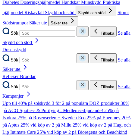
Diabetes
Doseringshjälpmedel
Handskar
Munskydd
Praktiska
hjälpmedel
Riskavfall
Skydd och stöd
Stomi
Skydd och stöd
Stödstrumpor
Säker ute
Säker ute
Sök
Se alla
Tillbaka
Skydd och stöd
Duschskydd
Sök
Se alla
Tillbaka
Säker ute
Reflexer
Broddar
Sök
Se alla
Tillbaka
Kampanjer
Upp till 40% på solskydd
3 för 2 på populära DOZ-produkter
30%
på ACO Spotless & Purifying - Medlemserbjudande!
25% på
Isadora
25% på Rosenserien + Sweden Eco
25% på Eneomey
20%
på Aptus
25% vid köp av 2 på Millu
25% vid köp av 2 på Hagi och
Lip Intimate Care
25% vid köp av 2 på Bioregena och Beachkind