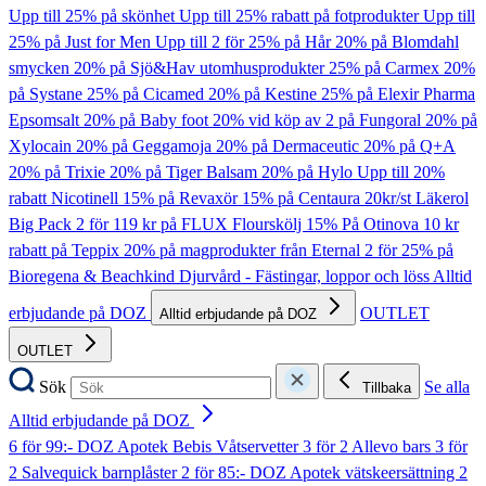
Upp till 25% på skönhet
Upp till 25% rabatt på fotprodukter
Upp till
25% på Just for Men
Upp till 2 för 25% på Hår
20% på Blomdahl
smycken
20% på Sjö&Hav utomhusprodukter
25% på Carmex
20%
på Systane
25% på Cicamed
20% på Kestine
25% på Elexir Pharma
Epsomsalt
20% på Baby foot
20% vid köp av 2 på Fungoral
20% på
Xylocain
20% på Geggamoja
20% på Dermaceutic
20% på Q+A
20% på Trixie
20% på Tiger Balsam
20% på Hylo
Upp till 20%
rabatt Nicotinell
15% på Revaxör
15% på Centaura
20kr/st Läkerol
Big Pack
2 för 119 kr på FLUX Flourskölj
15% På Otinova
10 kr
rabatt på Teppix
20% på magprodukter från Eternal
2 för 25% på
Bioregena & Beachkind
Djurvård - Fästingar, loppor och löss
Alltid
erbjudande på DOZ
OUTLET
Alltid erbjudande på DOZ
OUTLET
Sök
Se alla
Tillbaka
Alltid erbjudande på DOZ
6 för 99:- DOZ Apotek Bebis Våtservetter
3 för 2 Allevo bars
3 för
2 Salvequick barnplåster
2 för 85:- DOZ Apotek vätskeersättning
2