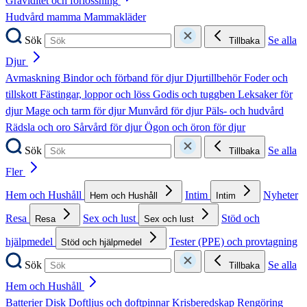
Graviditet och förlossning
Hudvård mamma
Mammakläder
Sök
Se alla
Tillbaka
Djur
Avmaskning
Bindor och förband för djur
Djurtillbehör
Foder och
tillskott
Fästingar, loppor och löss
Godis och tuggben
Leksaker för
djur
Mage och tarm för djur
Munvård för djur
Päls- och hudvård
Rädsla och oro
Sårvård för djur
Ögon och öron för djur
Sök
Se alla
Tillbaka
Fler
Hem och Hushåll
Intim
Nyheter
Hem och Hushåll
Intim
Resa
Sex och lust
Stöd och
Resa
Sex och lust
hjälpmedel
Tester (PPE) och provtagning
Stöd och hjälpmedel
Sök
Se alla
Tillbaka
Hem och Hushåll
Batterier
Disk
Doftljus och doftpinnar
Krisberedskap
Rengöring