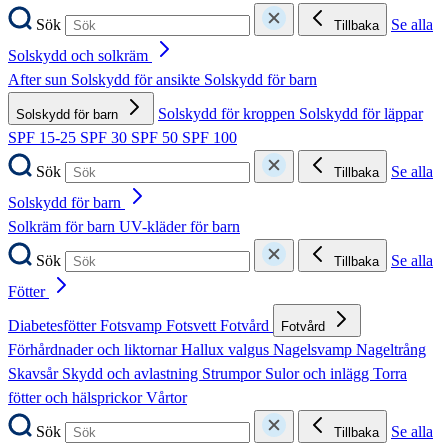
Sök
Se alla
Tillbaka
Solskydd och solkräm
After sun
Solskydd för ansikte
Solskydd för barn
Solskydd för kroppen
Solskydd för läppar
Solskydd för barn
SPF 15-25
SPF 30
SPF 50
SPF 100
Sök
Se alla
Tillbaka
Solskydd för barn
Solkräm för barn
UV-kläder för barn
Sök
Se alla
Tillbaka
Fötter
Diabetesfötter
Fotsvamp
Fotsvett
Fotvård
Fotvård
Förhårdnader och liktornar
Hallux valgus
Nagelsvamp
Nageltrång
Skavsår
Skydd och avlastning
Strumpor
Sulor och inlägg
Torra
fötter och hälsprickor
Vårtor
Sök
Se alla
Tillbaka