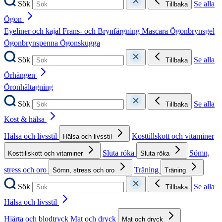
Sök
Se alla
Tillbaka
Ögon
Eyeliner och kajal
Frans- och Brynfärgning
Mascara
Ögonbrynsgel
Ögonbrynspenna
Ögonskugga
Sök
Se alla
Tillbaka
Örhängen
Öronhåltagning
Sök
Se alla
Tillbaka
Kost & hälsa
Hälsa och livsstil
Kosttillskott och vitaminer
Hälsa och livsstil
Sluta röka
Sömn,
Kosttillskott och vitaminer
Sluta röka
stress och oro
Träning
Sömn, stress och oro
Träning
Sök
Se alla
Tillbaka
Hälsa och livsstil
Hjärta och blodtryck
Mat och dryck
Mat och dryck