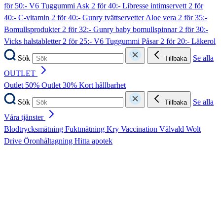
för 50:- V6 Tuggummi Ask
2 för 40:- Libresse intimservett
2 för
40:- C-vitamin
2 för 40:- Gunry tvättservetter Aloe vera
2 för 35:-
Bomullsprodukter
2 för 32:- Gunry baby bomullspinnar
2 för 30:-
Vicks halstabletter
2 för 25:- V6 Tuggummi Påsar
2 för 20:- Läkerol
Sök
Se alla
Tillbaka
OUTLET
Outlet 50%
Outlet 30%
Kort hållbarhet
Sök
Se alla
Tillbaka
Våra tjänster
Blodtrycksmätning
Fuktmätning
Kry
Vaccination
Välvald
Wolt
Drive
Öronhåltagning
Hitta apotek