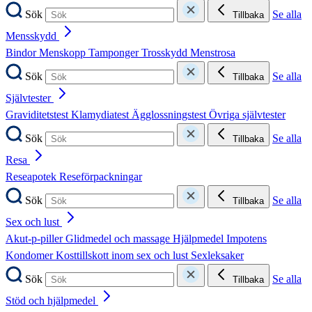
Sök
Se alla
Tillbaka
Mensskydd
Bindor
Menskopp
Tamponger
Trosskydd
Menstrosa
Sök
Se alla
Tillbaka
Självtester
Graviditetstest
Klamydiatest
Ägglossningstest
Övriga självtester
Sök
Se alla
Tillbaka
Resa
Reseapotek
Reseförpackningar
Sök
Se alla
Tillbaka
Sex och lust
Akut-p-piller
Glidmedel och massage
Hjälpmedel
Impotens
Kondomer
Kosttillskott inom sex och lust
Sexleksaker
Sök
Se alla
Tillbaka
Stöd och hjälpmedel