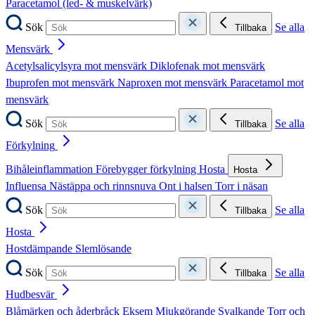
Paracetamol (led- & muskelvärk)
Sök
Se alla
Tillbaka
Mensvärk
Acetylsalicylsyra mot mensvärk
Diklofenak mot mensvärk
Ibuprofen mot mensvärk
Naproxen mot mensvärk
Paracetamol mot
mensvärk
Sök
Se alla
Tillbaka
Förkylning
Bihåleinflammation
Förebygger förkylning
Hosta
Hosta
Influensa
Nästäppa och rinnsnuva
Ont i halsen
Torr i näsan
Sök
Se alla
Tillbaka
Hosta
Hostdämpande
Slemlösande
Sök
Se alla
Tillbaka
Hudbesvär
Blåmärken och åderbråck
Eksem
Mjukgörande
Svalkande
Torr och