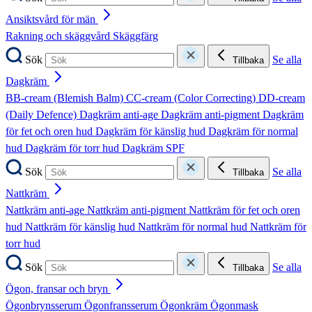
Ansiktsvård för män
Rakning och skäggvård
Skäggfärg
Sök
Se alla
Tillbaka
Dagkräm
BB-cream (Blemish Balm)
CC-cream (Color Correcting)
DD-cream
(Daily Defence)
Dagkräm anti-age
Dagkräm anti-pigment
Dagkräm
för fet och oren hud
Dagkräm för känslig hud
Dagkräm för normal
hud
Dagkräm för torr hud
Dagkräm SPF
Sök
Se alla
Tillbaka
Nattkräm
Nattkräm anti-age
Nattkräm anti-pigment
Nattkräm för fet och oren
hud
Nattkräm för känslig hud
Nattkräm för normal hud
Nattkräm för
torr hud
Sök
Se alla
Tillbaka
Ögon, fransar och bryn
Ögonbrynsserum
Ögonfransserum
Ögonkräm
Ögonmask