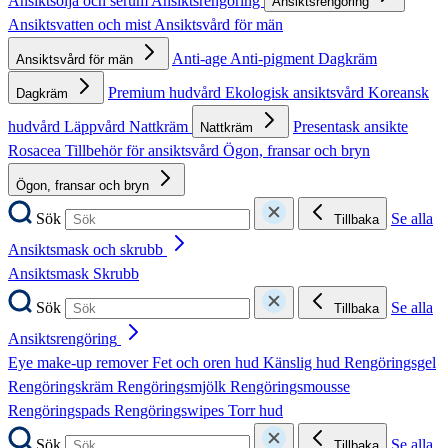
Ansiktsolja och serum
Ansiktsrengöring
Ansiktsrengöring
Ansiktsvatten och mist
Ansiktsvård för män
Anti-age
Anti-pigment
Dagkräm
Ansiktsvård för män
Premium hudvård
Ekologisk ansiktsvård
Koreansk
Dagkräm
hudvård
Läppvård
Nattkräm
Presentask ansikte
Nattkräm
Rosacea
Tillbehör för ansiktsvård
Ögon, fransar och bryn
Ögon, fransar och bryn
Sök
Se alla
Tillbaka
Ansiktsmask och skrubb
Ansiktsmask
Skrubb
Sök
Se alla
Tillbaka
Ansiktsrengöring
Eye make-up remover
Fet och oren hud
Känslig hud
Rengöringsgel
Rengöringskräm
Rengöringsmjölk
Rengöringsmousse
Rengöringspads
Rengöringswipes
Torr hud
Sök
Se alla
Tillbaka