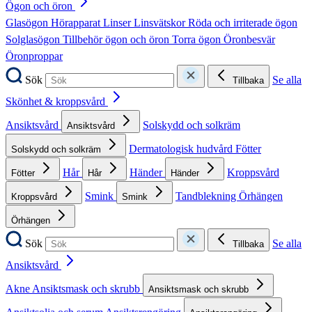
Ögon och öron
Glasögon
Hörapparat
Linser
Linsvätskor
Röda och irriterade ögon
Solglasögon
Tillbehör ögon och öron
Torra ögon
Öronbesvär
Öronproppar
Sök
Se alla
Tillbaka
Skönhet & kroppsvård
Ansiktsvård
Solskydd och solkräm
Ansiktsvård
Dermatologisk hudvård
Fötter
Solskydd och solkräm
Hår
Händer
Kroppsvård
Fötter
Hår
Händer
Smink
Tandblekning
Örhängen
Kroppsvård
Smink
Örhängen
Sök
Se alla
Tillbaka
Ansiktsvård
Akne
Ansiktsmask och skrubb
Ansiktsmask och skrubb