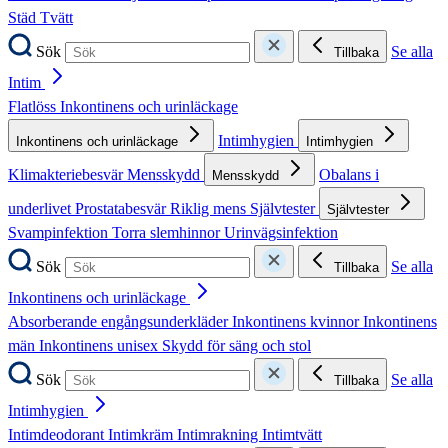
Städ
Tvätt
Sök
Se alla
Tillbaka
Intim
Flatlöss
Inkontinens och urinläckage
Intimhygien
Inkontinens och urinläckage
Intimhygien
Klimakteriebesvär
Mensskydd
Obalans i
Mensskydd
underlivet
Prostatabesvär
Riklig mens
Självtester
Självtester
Svampinfektion
Torra slemhinnor
Urinvägsinfektion
Sök
Se alla
Tillbaka
Inkontinens och urinläckage
Absorberande engångsunderkläder
Inkontinens kvinnor
Inkontinens
män
Inkontinens unisex
Skydd för säng och stol
Sök
Se alla
Tillbaka
Intimhygien
Intimdeodorant
Intimkräm
Intimrakning
Intimtvätt