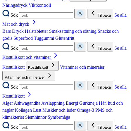
Näringsdryck
Viktkontroll
Sök
Se alla
Tillbaka
Mat och dryck
Bars
Dryck
Halstabletter
Smaksättning och sötning
Snacks och
godis
Superfood
Tuggummi
Glutenfritt
Sök
Se alla
Tillbaka
Kosttillskott och vitaminer
Kosttillskott
Vitaminer och mineraler
Kosttillskott
Vitaminer och mineraler
Sök
Se alla
Tillbaka
Kosttillskott
Alger
Ashwagandha
Avslappning
Energi
Gurkmeja
Hår, hud och
naglar
Kollagen
Lust
Muskler och leder
Omega-3
PMS och
klimakteriet
Slemhinnor
Synförmåga
Sök
Se alla
Tillbaka