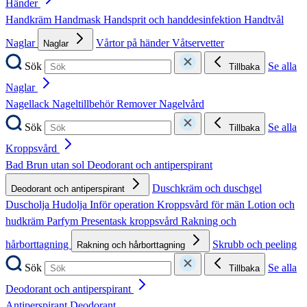
Händer
Handkräm
Handmask
Handsprit och handdesinfektion
Handtvål
Naglar
Vårtor på händer
Våtservetter
Naglar
Sök
Se alla
Tillbaka
Naglar
Nagellack
Nageltillbehör
Remover
Nagelvård
Sök
Se alla
Tillbaka
Kroppsvård
Bad
Brun utan sol
Deodorant och antiperspirant
Duschkräm och duschgel
Deodorant och antiperspirant
Duscholja
Hudolja
Inför operation
Kroppsvård för män
Lotion och
hudkräm
Parfym
Presentask kroppsvård
Rakning och
hårborttagning
Skrubb och peeling
Rakning och hårborttagning
Sök
Se alla
Tillbaka
Deodorant och antiperspirant
Antiperspirant
Deodorant