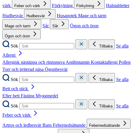
värk
Förkylning
Halstabletter
Feber och värk
Förkylning
Hudbesvär
Husapotek
Mage och tarm
Hudbesvär
Sår
Ögon och öron
Mage och tarm
Sår
Ögon och öron
Sök
Se alla
Tillbaka
Allergi
Allergisk nästäppa och rinnsnuva
Antihistamin
Kontaktallergi
Pollen
Torr och irriterad näsa
Ögonbesvär
Sök
Se alla
Tillbaka
Bett och stick
Efter bett
Fästing
Myggmedel
Sök
Se alla
Tillbaka
Feber och värk
Artros och ledbesvär
Barn
Febernedsättande
Febernedsättande