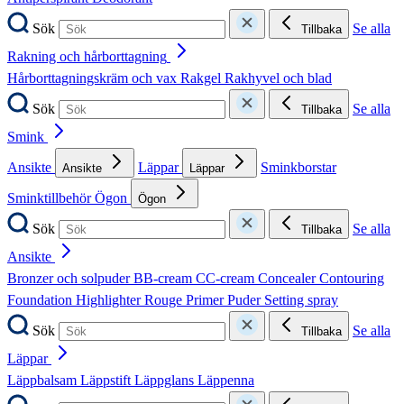
Sök
Se alla
Tillbaka
Rakning och hårborttagning
Hårborttagningskräm och vax
Rakgel
Rakhyvel och blad
Sök
Se alla
Tillbaka
Smink
Ansikte
Läppar
Sminkborstar
Ansikte
Läppar
Sminktillbehör
Ögon
Ögon
Sök
Se alla
Tillbaka
Ansikte
Bronzer och solpuder
BB-cream
CC-cream
Concealer
Contouring
Foundation
Highlighter
Rouge
Primer
Puder
Setting spray
Sök
Se alla
Tillbaka
Läppar
Läppbalsam
Läppstift
Läppglans
Läppenna