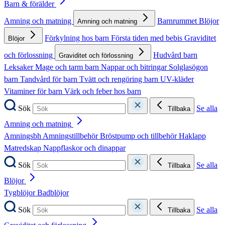
Barn & förälder
Amning och matning
Barnrummet
Blöjor
Amning och matning
Förkylning hos barn
Första tiden med bebis
Graviditet
Blöjor
och förlossning
Hudvård barn
Graviditet och förlossning
Leksaker
Mage och tarm barn
Nappar och bitringar
Solglasögon
barn
Tandvård för barn
Tvätt och rengöring barn
UV-kläder
Vitaminer för barn
Värk och feber hos barn
Sök
Se alla
Tillbaka
Amning och matning
Amningsbh
Amningstillbehör
Bröstpump och tillbehör
Haklapp
Matredskap
Nappflaskor och dinappar
Sök
Se alla
Tillbaka
Blöjor
Tygblöjor
Badblöjor
Sök
Se alla
Tillbaka