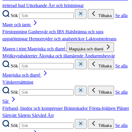
irriterad hud
Uttorkande
Ärr och bristningar
Sök
Se alla
Tillbaka
Mage och tarm
Förstoppning
Gasbesvär och IBS
Halsbränna och sura
uppstötningar
Hemorrojder och analsprickor
Laktosintolerans
Magen i trim
Magsjuka och diarré
Magsjuka och diarré
Mjölksyrabakterier
Åksjuka och illamående
Ändtarmsbesvär
Sök
Se alla
Tillbaka
Magsjuka och diarré
Vätskeersättning
Sök
Se alla
Tillbaka
Sår
Förband, bindor och kompresser
Brännskador
Första-hjälpen
Plåster
Sårtvätt
Sårtejp
Sårvård
Ärr
Sök
Se alla
Tillbaka