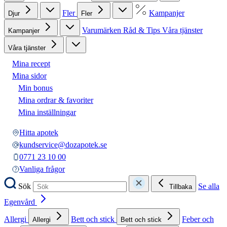
Fler
Kampanjer
Djur
Fler
Varumärken
Råd & Tips
Våra tjänster
Kampanjer
Våra tjänster
Mina recept
Mina sidor
Min bonus
Mina ordrar & favoriter
Mina inställningar
Hitta apotek
kundservice@dozapotek.se
0771 23 10 00
Vanliga frågor
Sök
Se alla
Tillbaka
Egenvård
Allergi
Bett och stick
Feber och
Allergi
Bett och stick