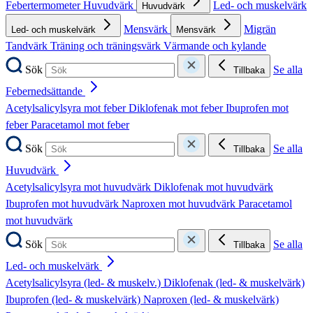
Febertermometer
Huvudvärk
Led- och muskelvärk
Huvudvärk
Mensvärk
Migrän
Led- och muskelvärk
Mensvärk
Tandvärk
Träning och träningsvärk
Värmande och kylande
Sök
Se alla
Tillbaka
Febernedsättande
Acetylsalicylsyra mot feber
Diklofenak mot feber
Ibuprofen mot
feber
Paracetamol mot feber
Sök
Se alla
Tillbaka
Huvudvärk
Acetylsalicylsyra mot huvudvärk
Diklofenak mot huvudvärk
Ibuprofen mot huvudvärk
Naproxen mot huvudvärk
Paracetamol
mot huvudvärk
Sök
Se alla
Tillbaka
Led- och muskelvärk
Acetylsalicylsyra (led- & muskelv.)
Diklofenak (led- & muskelvärk)
Ibuprofen (led- & muskelvärk)
Naproxen (led- & muskelvärk)