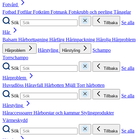
Fotvård
Fotbad
Fotfilar
Fotkräm
Fotmask
Fotskrubb och peeling
Tånaglar
Sök
Se alla
Tillbaka
Hår
Balsam
Hårborttagning
Hårfärg
Hårinpackning
Hårolja
Hårproblem
Hårstyling
Schampo
Hårproblem
Hårstyling
Torrschampo
Sök
Se alla
Tillbaka
Hårproblem
Huvudlöss
Håravfall
Hårbotten
Mjäll
Torr hårbotten
Sök
Se alla
Tillbaka
Hårstyling
Håraccessoarer
Hårborstar och kammar
Stylingprodukter
Värmeskydd
Sök
Se alla
Tillbaka