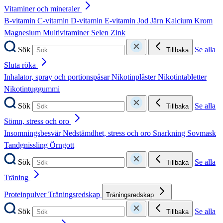
Vitaminer och mineraler
B-vitamin
C-vitamin
D-vitamin
E-vitamin
Jod
Järn
Kalcium
Krom
Magnesium
Multivitaminer
Selen
Zink
Sök
Se alla
Tillbaka
Sluta röka
Inhalator, spray och portionspåsar
Nikotinplåster
Nikotintabletter
Nikotintuggummi
Sök
Se alla
Tillbaka
Sömn, stress och oro
Insomningsbesvär
Nedstämdhet, stress och oro
Snarkning
Sovmask
Tandgnissling
Örngott
Sök
Se alla
Tillbaka
Träning
Proteinpulver
Träningsredskap
Träningsredskap
Sök
Se alla
Tillbaka