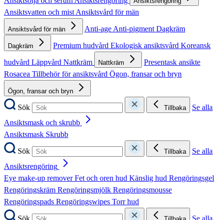
Ansiktsolja och serum
Ansiktsrengöring
Ansiktsrengöring
Ansiktsvatten och mist
Ansiktsvård för män
Anti-age
Anti-pigment
Dagkräm
Ansiktsvård för män
Premium hudvård
Ekologisk ansiktsvård
Koreansk
Dagkräm
hudvård
Läppvård
Nattkräm
Presentask ansikte
Nattkräm
Rosacea
Tillbehör för ansiktsvård
Ögon, fransar och bryn
Ögon, fransar och bryn
Sök
Se alla
Tillbaka
Ansiktsmask och skrubb
Ansiktsmask
Skrubb
Sök
Se alla
Tillbaka
Ansiktsrengöring
Eye make-up remover
Fet och oren hud
Känslig hud
Rengöringsgel
Rengöringskräm
Rengöringsmjölk
Rengöringsmousse
Rengöringspads
Rengöringswipes
Torr hud
Sök
Se alla
Tillbaka