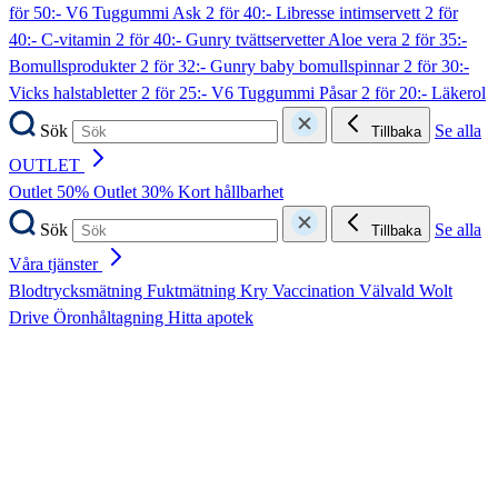
för 50:- V6 Tuggummi Ask
2 för 40:- Libresse intimservett
2 för
40:- C-vitamin
2 för 40:- Gunry tvättservetter Aloe vera
2 för 35:-
Bomullsprodukter
2 för 32:- Gunry baby bomullspinnar
2 för 30:-
Vicks halstabletter
2 för 25:- V6 Tuggummi Påsar
2 för 20:- Läkerol
Sök
Se alla
Tillbaka
OUTLET
Outlet 50%
Outlet 30%
Kort hållbarhet
Sök
Se alla
Tillbaka
Våra tjänster
Blodtrycksmätning
Fuktmätning
Kry
Vaccination
Välvald
Wolt
Drive
Öronhåltagning
Hitta apotek