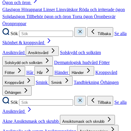
Ögon och öron
Glasögon
Hörapparat
Linser
Linsvätskor
Röda och irriterade ögon
Solglasögon
Tillbehör ögon och öron
Torra ögon
Öronbesvär
Öronproppar
Sök
Se alla
Tillbaka
Skönhet & kroppsvård
Ansiktsvård
Solskydd och solkräm
Ansiktsvård
Dermatologisk hudvård
Fötter
Solskydd och solkräm
Hår
Händer
Kroppsvård
Fötter
Hår
Händer
Smink
Tandblekning
Örhängen
Kroppsvård
Smink
Örhängen
Sök
Se alla
Tillbaka
Ansiktsvård
Akne
Ansiktsmask och skrubb
Ansiktsmask och skrubb