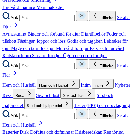
Graviditet och förlossning
Hudvård mamma
Mammakläder
Sök
Se alla
Tillbaka
Djur
Avmaskning
Bindor och förband för djur
Djurtillbehör
Foder och
tillskott
Fästingar, loppor och löss
Godis och tuggben
Leksaker för
djur
Mage och tarm för djur
Munvård för djur
Päls- och hudvård
Rädsla och oro
Sårvård för djur
Ögon och öron för djur
Sök
Se alla
Tillbaka
Fler
Hem och Hushåll
Intim
Nyheter
Hem och Hushåll
Intim
Resa
Sex och lust
Stöd och
Resa
Sex och lust
hjälpmedel
Tester (PPE) och provtagning
Stöd och hjälpmedel
Sök
Se alla
Tillbaka
Hem och Hushåll
Batterier
Disk
Doftljus och doftpinnar
Krisberedskap
Rengöring