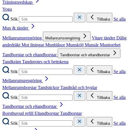
Träningsredskap
Yoga
Sök
Se alla
Tillbaka
Mun & tänder
Mellanrumsrengöring
Vitare tänder
Dålig
Mellanrumsrengöring
andedräkt
Mot ilningar
Munblåsor
Munskölj
Munsår
Muntorrhet
Tandborstar och eltandborstar
Tandborstar och eltandborstar
Tandkräm
Tandprotes och bettskena
Sök
Se alla
Tillbaka
Mellanrumsrengöring
Mellanrumsborstar
Tandstickor
Tandtråd och byglar
Sök
Se alla
Tillbaka
Tandborstar och eltandborstar
Borsthuvud refill
Eltandborstar
Tandborstar
Sök
Se alla
Tillbaka