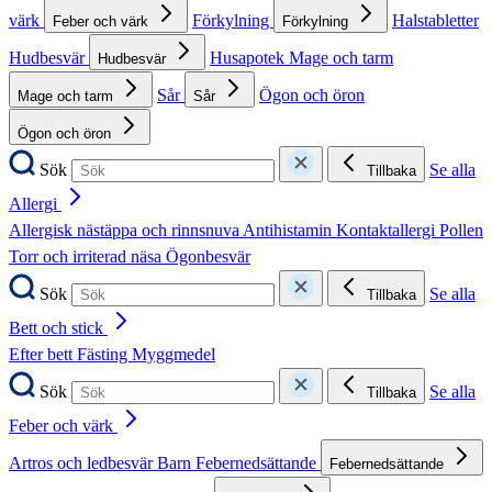
värk
Förkylning
Halstabletter
Feber och värk
Förkylning
Hudbesvär
Husapotek
Mage och tarm
Hudbesvär
Sår
Ögon och öron
Mage och tarm
Sår
Ögon och öron
Sök
Se alla
Tillbaka
Allergi
Allergisk nästäppa och rinnsnuva
Antihistamin
Kontaktallergi
Pollen
Torr och irriterad näsa
Ögonbesvär
Sök
Se alla
Tillbaka
Bett och stick
Efter bett
Fästing
Myggmedel
Sök
Se alla
Tillbaka
Feber och värk
Artros och ledbesvär
Barn
Febernedsättande
Febernedsättande