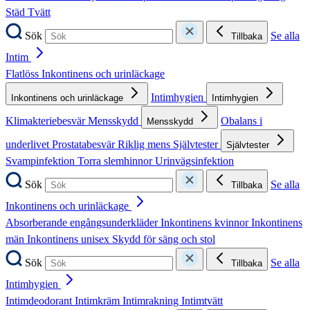
Städ
Tvätt
Sök
Se alla
Tillbaka
Intim
Flatlöss
Inkontinens och urinläckage
Intimhygien
Inkontinens och urinläckage
Intimhygien
Klimakteriebesvär
Mensskydd
Obalans i
Mensskydd
underlivet
Prostatabesvär
Riklig mens
Självtester
Självtester
Svampinfektion
Torra slemhinnor
Urinvägsinfektion
Sök
Se alla
Tillbaka
Inkontinens och urinläckage
Absorberande engångsunderkläder
Inkontinens kvinnor
Inkontinens
män
Inkontinens unisex
Skydd för säng och stol
Sök
Se alla
Tillbaka
Intimhygien
Intimdeodorant
Intimkräm
Intimrakning
Intimtvätt