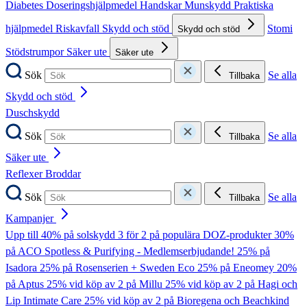
Diabetes
Doseringshjälpmedel
Handskar
Munskydd
Praktiska
hjälpmedel
Riskavfall
Skydd och stöd
Stomi
Skydd och stöd
Stödstrumpor
Säker ute
Säker ute
Sök
Se alla
Tillbaka
Skydd och stöd
Duschskydd
Sök
Se alla
Tillbaka
Säker ute
Reflexer
Broddar
Sök
Se alla
Tillbaka
Kampanjer
Upp till 40% på solskydd
3 för 2 på populära DOZ-produkter
30%
på ACO Spotless & Purifying - Medlemserbjudande!
25% på
Isadora
25% på Rosenserien + Sweden Eco
25% på Eneomey
20%
på Aptus
25% vid köp av 2 på Millu
25% vid köp av 2 på Hagi och
Lip Intimate Care
25% vid köp av 2 på Bioregena och Beachkind