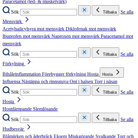
Paracetamol (led- & muskelvärk)
Sök
Se alla
Tillbaka
Mensvärk
Acetylsalicylsyra mot mensvärk
Diklofenak mot mensvärk
Ibuprofen mot mensvärk
Naproxen mot mensvärk
Paracetamol mot
mensvärk
Sök
Se alla
Tillbaka
Förkylning
Bihåleinflammation
Förebygger förkylning
Hosta
Hosta
Influensa
Nästäppa och rinnsnuva
Ont i halsen
Torr i näsan
Sök
Se alla
Tillbaka
Hosta
Hostdämpande
Slemlösande
Sök
Se alla
Tillbaka
Hudbesvär
Blåmärken och åderbråck
Eksem
Mjukgörande
Svalkande
Torr och