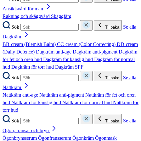
Ansiktsvård för män
Rakning och skäggvård
Skäggfärg
Sök
Se alla
Tillbaka
Dagkräm
BB-cream (Blemish Balm)
CC-cream (Color Correcting)
DD-cream
(Daily Defence)
Dagkräm anti-age
Dagkräm anti-pigment
Dagkräm
för fet och oren hud
Dagkräm för känslig hud
Dagkräm för normal
hud
Dagkräm för torr hud
Dagkräm SPF
Sök
Se alla
Tillbaka
Nattkräm
Nattkräm anti-age
Nattkräm anti-pigment
Nattkräm för fet och oren
hud
Nattkräm för känslig hud
Nattkräm för normal hud
Nattkräm för
torr hud
Sök
Se alla
Tillbaka
Ögon, fransar och bryn
Ögonbrynsserum
Ögonfransserum
Ögonkräm
Ögonmask