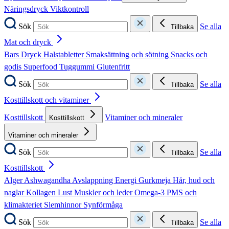
Näringsdryck
Viktkontroll
Sök
Se alla
Tillbaka
Mat och dryck
Bars
Dryck
Halstabletter
Smaksättning och sötning
Snacks och
godis
Superfood
Tuggummi
Glutenfritt
Sök
Se alla
Tillbaka
Kosttillskott och vitaminer
Kosttillskott
Vitaminer och mineraler
Kosttillskott
Vitaminer och mineraler
Sök
Se alla
Tillbaka
Kosttillskott
Alger
Ashwagandha
Avslappning
Energi
Gurkmeja
Hår, hud och
naglar
Kollagen
Lust
Muskler och leder
Omega-3
PMS och
klimakteriet
Slemhinnor
Synförmåga
Sök
Se alla
Tillbaka