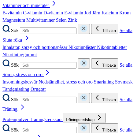
Vitaminer och mineraler
B-vitamin
C-vitamin
D-vitamin
E-vitamin
Jod
Järn
Kalcium
Krom
Magnesium
Multivitaminer
Selen
Zink
Sök
Se alla
Tillbaka
Sluta röka
Inhalator, spray och portionspåsar
Nikotinplåster
Nikotintabletter
Nikotintuggummi
Sök
Se alla
Tillbaka
Sömn, stress och oro
Insomningsbesvär
Nedstämdhet, stress och oro
Snarkning
Sovmask
Tandgnissling
Örngott
Sök
Se alla
Tillbaka
Träning
Proteinpulver
Träningsredskap
Träningsredskap
Sök
Se alla
Tillbaka