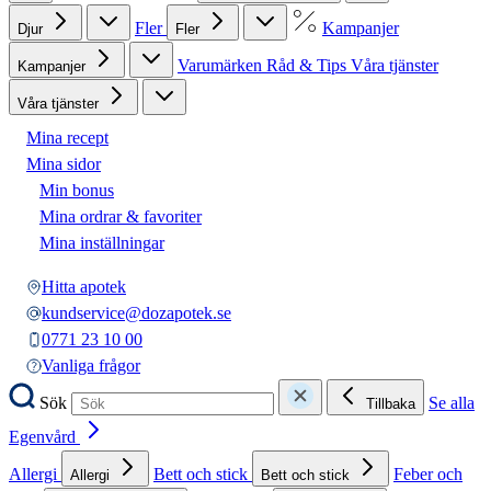
Fler
Kampanjer
Djur
Fler
Varumärken
Råd & Tips
Våra tjänster
Kampanjer
Våra tjänster
Mina recept
Mina sidor
Min bonus
Mina ordrar & favoriter
Mina inställningar
Hitta apotek
kundservice@dozapotek.se
0771 23 10 00
Vanliga frågor
Sök
Se alla
Tillbaka
Egenvård
Allergi
Bett och stick
Feber och
Allergi
Bett och stick