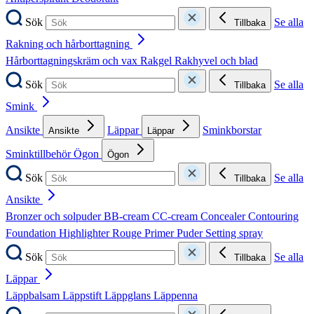
Sök
Se alla
Tillbaka
Rakning och hårborttagning
Hårborttagningskräm och vax
Rakgel
Rakhyvel och blad
Sök
Se alla
Tillbaka
Smink
Ansikte
Läppar
Sminkborstar
Ansikte
Läppar
Sminktillbehör
Ögon
Ögon
Sök
Se alla
Tillbaka
Ansikte
Bronzer och solpuder
BB-cream
CC-cream
Concealer
Contouring
Foundation
Highlighter
Rouge
Primer
Puder
Setting spray
Sök
Se alla
Tillbaka
Läppar
Läppbalsam
Läppstift
Läppglans
Läppenna