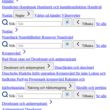
Händer
Handkräm
Handmask
Handsprit och handdesinfektion
Handtvål
Naglar
Vårtor på händer
Våtservetter
Naglar
Sök
Se alla
Tillbaka
Naglar
Nagellack
Nageltillbehör
Remover
Nagelvård
Sök
Se alla
Tillbaka
Kroppsvård
Bad
Brun utan sol
Deodorant och antiperspirant
Duschkräm och duschgel
Deodorant och antiperspirant
Duscholja
Hudolja
Inför operation
Kroppsvård för män
Lotion och
hudkräm
Parfym
Presentask kroppsvård
Rakning och
hårborttagning
Skrubb och peeling
Rakning och hårborttagning
Sök
Se alla
Tillbaka
Deodorant och antiperspirant
Antiperspirant
Deodorant