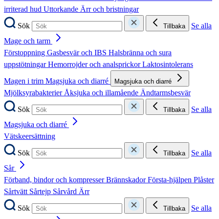
irriterad hud
Uttorkande
Ärr och bristningar
Sök
Se alla
Tillbaka
Mage och tarm
Förstoppning
Gasbesvär och IBS
Halsbränna och sura
uppstötningar
Hemorrojder och analsprickor
Laktosintolerans
Magen i trim
Magsjuka och diarré
Magsjuka och diarré
Mjölksyrabakterier
Åksjuka och illamående
Ändtarmsbesvär
Sök
Se alla
Tillbaka
Magsjuka och diarré
Vätskeersättning
Sök
Se alla
Tillbaka
Sår
Förband, bindor och kompresser
Brännskador
Första-hjälpen
Plåster
Sårtvätt
Sårtejp
Sårvård
Ärr
Sök
Se alla
Tillbaka