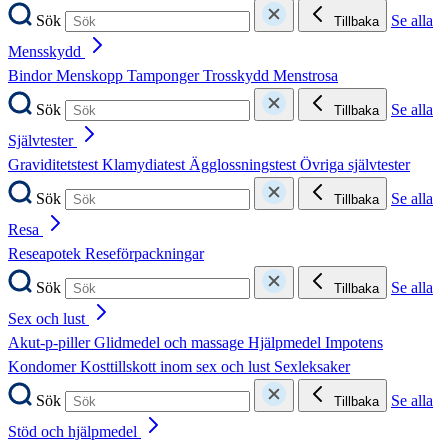
Sök
Se alla
Tillbaka
Mensskydd
Bindor
Menskopp
Tamponger
Trosskydd
Menstrosa
Sök
Se alla
Tillbaka
Självtester
Graviditetstest
Klamydiatest
Ägglossningstest
Övriga självtester
Sök
Se alla
Tillbaka
Resa
Reseapotek
Reseförpackningar
Sök
Se alla
Tillbaka
Sex och lust
Akut-p-piller
Glidmedel och massage
Hjälpmedel
Impotens
Kondomer
Kosttillskott inom sex och lust
Sexleksaker
Sök
Se alla
Tillbaka
Stöd och hjälpmedel