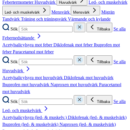
Febertermometer
Huvudvärk
Led- och muskelvärk
Huvudvärk
Mensvärk
Migrän
Led- och muskelvärk
Mensvärk
Tandvärk
Träning och träningsvärk
Värmande och kylande
Sök
Se alla
Tillbaka
Febernedsättande
Acetylsalicylsyra mot feber
Diklofenak mot feber
Ibuprofen mot
feber
Paracetamol mot feber
Sök
Se alla
Tillbaka
Huvudvärk
Acetylsalicylsyra mot huvudvärk
Diklofenak mot huvudvärk
Ibuprofen mot huvudvärk
Naproxen mot huvudvärk
Paracetamol
mot huvudvärk
Sök
Se alla
Tillbaka
Led- och muskelvärk
Acetylsalicylsyra (led- & muskelv.)
Diklofenak (led- & muskelvärk)
Ibuprofen (led- & muskelvärk)
Naproxen (led- & muskelvärk)