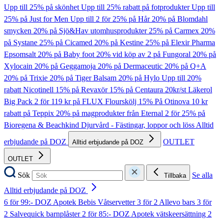
Upp till 25% på skönhet
Upp till 25% rabatt på fotprodukter
Upp till
25% på Just for Men
Upp till 2 för 25% på Hår
20% på Blomdahl
smycken
20% på Sjö&Hav utomhusprodukter
25% på Carmex
20%
på Systane
25% på Cicamed
20% på Kestine
25% på Elexir Pharma
Epsomsalt
20% på Baby foot
20% vid köp av 2 på Fungoral
20% på
Xylocain
20% på Geggamoja
20% på Dermaceutic
20% på Q+A
20% på Trixie
20% på Tiger Balsam
20% på Hylo
Upp till 20%
rabatt Nicotinell
15% på Revaxör
15% på Centaura
20kr/st Läkerol
Big Pack
2 för 119 kr på FLUX Flourskölj
15% På Otinova
10 kr
rabatt på Teppix
20% på magprodukter från Eternal
2 för 25% på
Bioregena & Beachkind
Djurvård - Fästingar, loppor och löss
Alltid
erbjudande på DOZ
OUTLET
Alltid erbjudande på DOZ
OUTLET
Sök
Se alla
Tillbaka
Alltid erbjudande på DOZ
6 för 99:- DOZ Apotek Bebis Våtservetter
3 för 2 Allevo bars
3 för
2 Salvequick barnplåster
2 för 85:- DOZ Apotek vätskeersättning
2