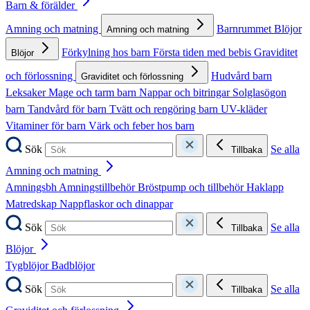
Barn & förälder
Amning och matning
Barnrummet
Blöjor
Amning och matning
Förkylning hos barn
Första tiden med bebis
Graviditet
Blöjor
och förlossning
Hudvård barn
Graviditet och förlossning
Leksaker
Mage och tarm barn
Nappar och bitringar
Solglasögon
barn
Tandvård för barn
Tvätt och rengöring barn
UV-kläder
Vitaminer för barn
Värk och feber hos barn
Sök
Se alla
Tillbaka
Amning och matning
Amningsbh
Amningstillbehör
Bröstpump och tillbehör
Haklapp
Matredskap
Nappflaskor och dinappar
Sök
Se alla
Tillbaka
Blöjor
Tygblöjor
Badblöjor
Sök
Se alla
Tillbaka