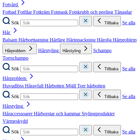
Fotvård
Fotbad
Fotfilar
Fotkräm
Fotmask
Fotskrubb och peeling
Tånaglar
Sök
Se alla
Tillbaka
Hår
Balsam
Hårborttagning
Hårfärg
Hårinpackning
Hårolja
Hårproblem
Hårstyling
Schampo
Hårproblem
Hårstyling
Torrschampo
Sök
Se alla
Tillbaka
Hårproblem
Huvudlöss
Håravfall
Hårbotten
Mjäll
Torr hårbotten
Sök
Se alla
Tillbaka
Hårstyling
Håraccessoarer
Hårborstar och kammar
Stylingprodukter
Värmeskydd
Sök
Se alla
Tillbaka