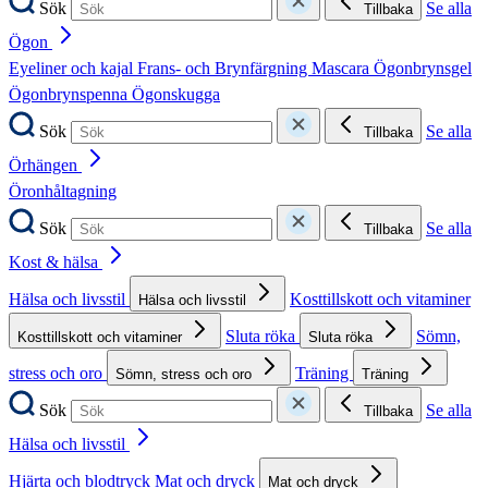
Sök
Se alla
Tillbaka
Ögon
Eyeliner och kajal
Frans- och Brynfärgning
Mascara
Ögonbrynsgel
Ögonbrynspenna
Ögonskugga
Sök
Se alla
Tillbaka
Örhängen
Öronhåltagning
Sök
Se alla
Tillbaka
Kost & hälsa
Hälsa och livsstil
Kosttillskott och vitaminer
Hälsa och livsstil
Sluta röka
Sömn,
Kosttillskott och vitaminer
Sluta röka
stress och oro
Träning
Sömn, stress och oro
Träning
Sök
Se alla
Tillbaka
Hälsa och livsstil
Hjärta och blodtryck
Mat och dryck
Mat och dryck