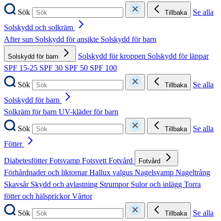
Sök
Se alla
Tillbaka
Solskydd och solkräm
After sun
Solskydd för ansikte
Solskydd för barn
Solskydd för kroppen
Solskydd för läppar
Solskydd för barn
SPF 15-25
SPF 30
SPF 50
SPF 100
Sök
Se alla
Tillbaka
Solskydd för barn
Solkräm för barn
UV-kläder för barn
Sök
Se alla
Tillbaka
Fötter
Diabetesfötter
Fotsvamp
Fotsvett
Fotvård
Fotvård
Förhårdnader och liktornar
Hallux valgus
Nagelsvamp
Nageltrång
Skavsår
Skydd och avlastning
Strumpor
Sulor och inlägg
Torra
fötter och hälsprickor
Vårtor
Sök
Se alla
Tillbaka