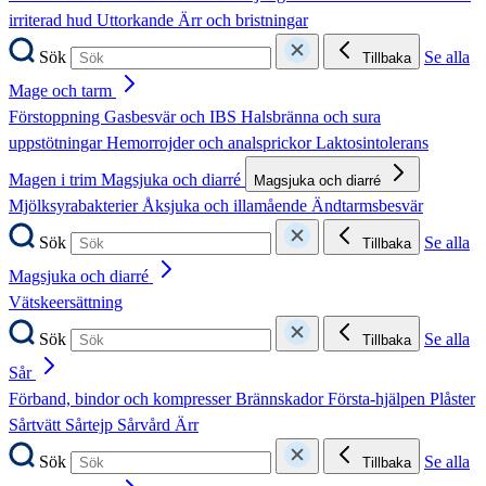
irriterad hud
Uttorkande
Ärr och bristningar
Sök
Se alla
Tillbaka
Mage och tarm
Förstoppning
Gasbesvär och IBS
Halsbränna och sura
uppstötningar
Hemorrojder och analsprickor
Laktosintolerans
Magen i trim
Magsjuka och diarré
Magsjuka och diarré
Mjölksyrabakterier
Åksjuka och illamående
Ändtarmsbesvär
Sök
Se alla
Tillbaka
Magsjuka och diarré
Vätskeersättning
Sök
Se alla
Tillbaka
Sår
Förband, bindor och kompresser
Brännskador
Första-hjälpen
Plåster
Sårtvätt
Sårtejp
Sårvård
Ärr
Sök
Se alla
Tillbaka