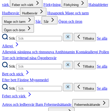
värk
Förkylning
Halstabletter
Feber och värk
Förkylning
Hudbesvär
Husapotek
Mage och tarm
Hudbesvär
Sår
Ögon och öron
Mage och tarm
Sår
Ögon och öron
Sök
Se alla
Tillbaka
Allergi
Allergisk nästäppa och rinnsnuva
Antihistamin
Kontaktallergi
Pollen
Torr och irriterad näsa
Ögonbesvär
Sök
Se alla
Tillbaka
Bett och stick
Efter bett
Fästing
Myggmedel
Sök
Se alla
Tillbaka
Feber och värk
Artros och ledbesvär
Barn
Febernedsättande
Febernedsättande