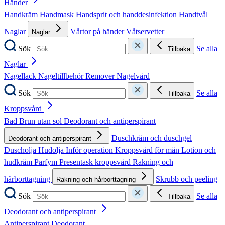
Händer
Handkräm
Handmask
Handsprit och handdesinfektion
Handtvål
Naglar
Vårtor på händer
Våtservetter
Naglar
Sök
Se alla
Tillbaka
Naglar
Nagellack
Nageltillbehör
Remover
Nagelvård
Sök
Se alla
Tillbaka
Kroppsvård
Bad
Brun utan sol
Deodorant och antiperspirant
Duschkräm och duschgel
Deodorant och antiperspirant
Duscholja
Hudolja
Inför operation
Kroppsvård för män
Lotion och
hudkräm
Parfym
Presentask kroppsvård
Rakning och
hårborttagning
Skrubb och peeling
Rakning och hårborttagning
Sök
Se alla
Tillbaka
Deodorant och antiperspirant
Antiperspirant
Deodorant