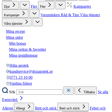
Fler
Kampanjer
Djur
Fler
Varumärken
Råd & Tips
Våra tjänster
Kampanjer
Våra tjänster
Mina recept
Mina sidor
Min bonus
Mina ordrar & favoriter
Mina inställningar
Hitta apotek
kundservice@dozapotek.se
0771 23 10 00
Vanliga frågor
Sök
Se alla
Tillbaka
Egenvård
Allergi
Bett och stick
Feber och
Allergi
Bett och stick