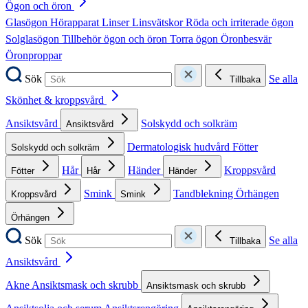
Ögon och öron
Glasögon
Hörapparat
Linser
Linsvätskor
Röda och irriterade ögon
Solglasögon
Tillbehör ögon och öron
Torra ögon
Öronbesvär
Öronproppar
Sök
Se alla
Tillbaka
Skönhet & kroppsvård
Ansiktsvård
Solskydd och solkräm
Ansiktsvård
Dermatologisk hudvård
Fötter
Solskydd och solkräm
Hår
Händer
Kroppsvård
Fötter
Hår
Händer
Smink
Tandblekning
Örhängen
Kroppsvård
Smink
Örhängen
Sök
Se alla
Tillbaka
Ansiktsvård
Akne
Ansiktsmask och skrubb
Ansiktsmask och skrubb