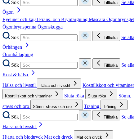
Sök
Se alla
Tillbaka
Ögon
Eyeliner och kajal
Frans- och Brynfärgning
Mascara
Ögonbrynsgel
Ögonbrynspenna
Ögonskugga
Sök
Se alla
Tillbaka
Örhängen
Öronhåltagning
Sök
Se alla
Tillbaka
Kost & hälsa
Hälsa och livsstil
Kosttillskott och vitaminer
Hälsa och livsstil
Sluta röka
Sömn,
Kosttillskott och vitaminer
Sluta röka
stress och oro
Träning
Sömn, stress och oro
Träning
Sök
Se alla
Tillbaka
Hälsa och livsstil
Hjärta och blodtryck
Mat och dryck
Mat och dryck