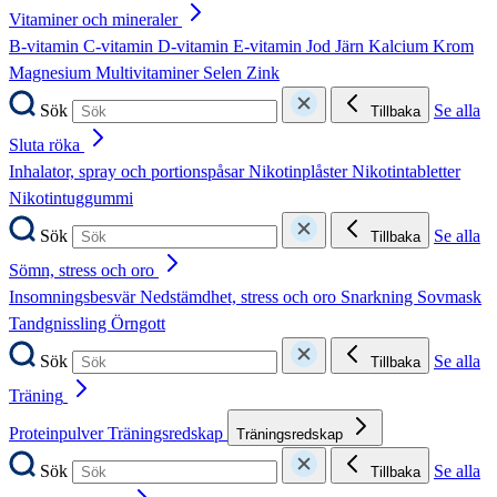
Vitaminer och mineraler
B-vitamin
C-vitamin
D-vitamin
E-vitamin
Jod
Järn
Kalcium
Krom
Magnesium
Multivitaminer
Selen
Zink
Sök
Se alla
Tillbaka
Sluta röka
Inhalator, spray och portionspåsar
Nikotinplåster
Nikotintabletter
Nikotintuggummi
Sök
Se alla
Tillbaka
Sömn, stress och oro
Insomningsbesvär
Nedstämdhet, stress och oro
Snarkning
Sovmask
Tandgnissling
Örngott
Sök
Se alla
Tillbaka
Träning
Proteinpulver
Träningsredskap
Träningsredskap
Sök
Se alla
Tillbaka