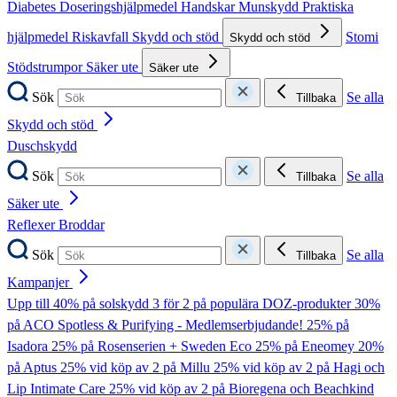
Diabetes
Doseringshjälpmedel
Handskar
Munskydd
Praktiska
hjälpmedel
Riskavfall
Skydd och stöd
Stomi
Skydd och stöd
Stödstrumpor
Säker ute
Säker ute
Sök
Se alla
Tillbaka
Skydd och stöd
Duschskydd
Sök
Se alla
Tillbaka
Säker ute
Reflexer
Broddar
Sök
Se alla
Tillbaka
Kampanjer
Upp till 40% på solskydd
3 för 2 på populära DOZ-produkter
30%
på ACO Spotless & Purifying - Medlemserbjudande!
25% på
Isadora
25% på Rosenserien + Sweden Eco
25% på Eneomey
20%
på Aptus
25% vid köp av 2 på Millu
25% vid köp av 2 på Hagi och
Lip Intimate Care
25% vid köp av 2 på Bioregena och Beachkind