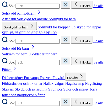
Sök
Se alla
Tillbaka
Solskydd och solkräm
After sun
Solskydd för ansikte
Solskydd för barn
Solskydd för kroppen
Solskydd för läppar
Solskydd för barn
SPF 15-25
SPF 30
SPF 50
SPF 100
Sök
Se alla
Tillbaka
Solskydd för barn
Solkräm för barn
UV-kläder för barn
Sök
Se alla
Tillbaka
Fötter
Diabetesfötter
Fotsvamp
Fotsvett
Fotvård
Fotvård
Förhårdnader och liktornar
Hallux valgus
Nagelsvamp
Nageltrång
Skavsår
Skydd och avlastning
Strumpor
Sulor och inlägg
Torra
fötter och hälsprickor
Vårtor
Sök
Se alla
Tillbaka