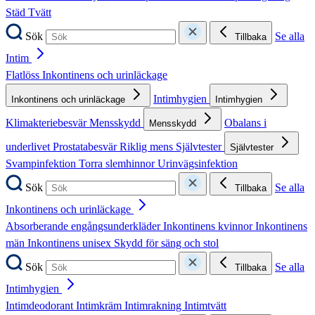
Städ
Tvätt
Sök
Se alla
Tillbaka
Intim
Flatlöss
Inkontinens och urinläckage
Intimhygien
Inkontinens och urinläckage
Intimhygien
Klimakteriebesvär
Mensskydd
Obalans i
Mensskydd
underlivet
Prostatabesvär
Riklig mens
Självtester
Självtester
Svampinfektion
Torra slemhinnor
Urinvägsinfektion
Sök
Se alla
Tillbaka
Inkontinens och urinläckage
Absorberande engångsunderkläder
Inkontinens kvinnor
Inkontinens
män
Inkontinens unisex
Skydd för säng och stol
Sök
Se alla
Tillbaka
Intimhygien
Intimdeodorant
Intimkräm
Intimrakning
Intimtvätt