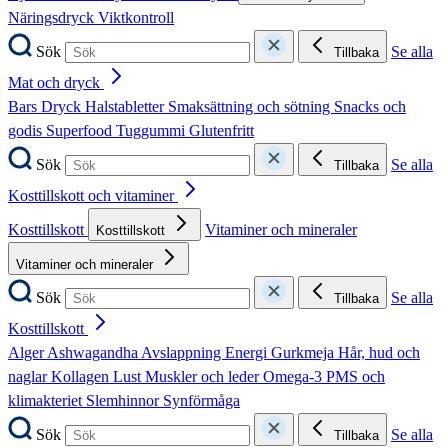
Näringsdryck
Viktkontroll
Sök
Se alla
Tillbaka
Mat och dryck
Bars
Dryck
Halstabletter
Smaksättning och sötning
Snacks och
godis
Superfood
Tuggummi
Glutenfritt
Sök
Se alla
Tillbaka
Kosttillskott och vitaminer
Kosttillskott
Vitaminer och mineraler
Kosttillskott
Vitaminer och mineraler
Sök
Se alla
Tillbaka
Kosttillskott
Alger
Ashwagandha
Avslappning
Energi
Gurkmeja
Hår, hud och
naglar
Kollagen
Lust
Muskler och leder
Omega-3
PMS och
klimakteriet
Slemhinnor
Synförmåga
Sök
Se alla
Tillbaka