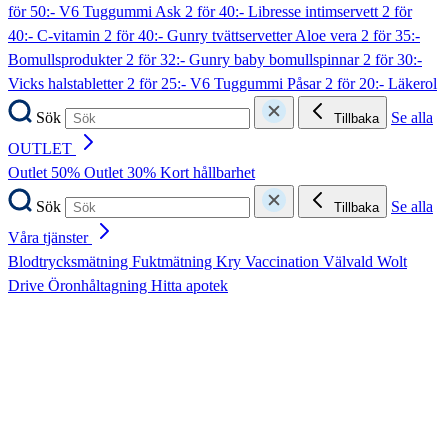
för 50:- V6 Tuggummi Ask
2 för 40:- Libresse intimservett
2 för
40:- C-vitamin
2 för 40:- Gunry tvättservetter Aloe vera
2 för 35:-
Bomullsprodukter
2 för 32:- Gunry baby bomullspinnar
2 för 30:-
Vicks halstabletter
2 för 25:- V6 Tuggummi Påsar
2 för 20:- Läkerol
Sök
Se alla
Tillbaka
OUTLET
Outlet 50%
Outlet 30%
Kort hållbarhet
Sök
Se alla
Tillbaka
Våra tjänster
Blodtrycksmätning
Fuktmätning
Kry
Vaccination
Välvald
Wolt
Drive
Öronhåltagning
Hitta apotek