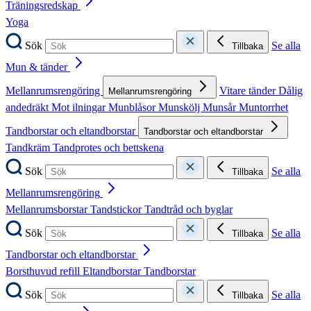
Träningsredskap
Yoga
Sök
Se alla
Tillbaka
Mun & tänder
Mellanrumsrengöring
Vitare tänder
Dålig
Mellanrumsrengöring
andedräkt
Mot ilningar
Munblåsor
Munskölj
Munsår
Muntorrhet
Tandborstar och eltandborstar
Tandborstar och eltandborstar
Tandkräm
Tandprotes och bettskena
Sök
Se alla
Tillbaka
Mellanrumsrengöring
Mellanrumsborstar
Tandstickor
Tandtråd och byglar
Sök
Se alla
Tillbaka
Tandborstar och eltandborstar
Borsthuvud refill
Eltandborstar
Tandborstar
Sök
Se alla
Tillbaka