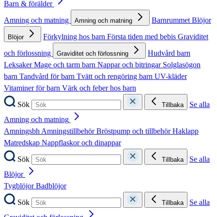
Barn & förälder
Amning och matning
Barnrummet
Blöjor
Amning och matning
Förkylning hos barn
Första tiden med bebis
Graviditet
Blöjor
och förlossning
Hudvård barn
Graviditet och förlossning
Leksaker
Mage och tarm barn
Nappar och bitringar
Solglasögon
barn
Tandvård för barn
Tvätt och rengöring barn
UV-kläder
Vitaminer för barn
Värk och feber hos barn
Sök
Se alla
Tillbaka
Amning och matning
Amningsbh
Amningstillbehör
Bröstpump och tillbehör
Haklapp
Matredskap
Nappflaskor och dinappar
Sök
Se alla
Tillbaka
Blöjor
Tygblöjor
Badblöjor
Sök
Se alla
Tillbaka