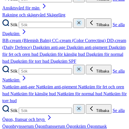
Ansiktsvård för män
Rakning och skäggvård
Skäggfärg
Sök
Se alla
Tillbaka
Dagkräm
BB-cream (Blemish Balm)
CC-cream (Color Correcting)
DD-cream
(Daily Defence)
Dagkräm anti-age
Dagkräm anti-pigment
Dagkräm
för fet och oren hud
Dagkräm för känslig hud
Dagkräm för normal
hud
Dagkräm för torr hud
Dagkräm SPF
Sök
Se alla
Tillbaka
Nattkräm
Nattkräm anti-age
Nattkräm anti-pigment
Nattkräm för fet och oren
hud
Nattkräm för känslig hud
Nattkräm för normal hud
Nattkräm för
torr hud
Sök
Se alla
Tillbaka
Ögon, fransar och bryn
Ögonbrynsserum
Ögonfransserum
Ögonkräm
Ögonmask