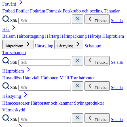
Fotvård
Fotbad
Fotfilar
Fotkräm
Fotmask
Fotskrubb och peeling
Tånaglar
Sök
Se alla
Tillbaka
Hår
Balsam
Hårborttagning
Hårfärg
Hårinpackning
Hårolja
Hårproblem
Hårstyling
Schampo
Hårproblem
Hårstyling
Torrschampo
Sök
Se alla
Tillbaka
Hårproblem
Huvudlöss
Håravfall
Hårbotten
Mjäll
Torr hårbotten
Sök
Se alla
Tillbaka
Hårstyling
Håraccessoarer
Hårborstar och kammar
Stylingprodukter
Värmeskydd
Sök
Se alla
Tillbaka