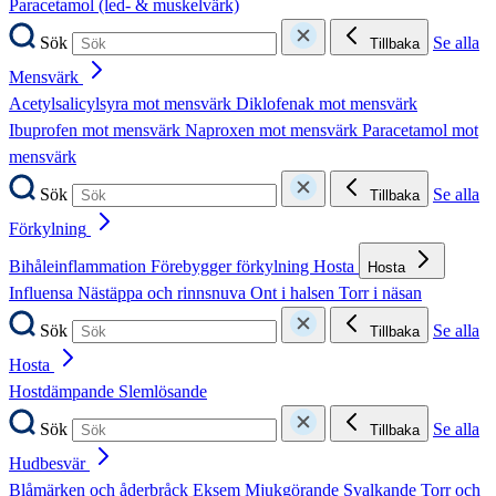
Paracetamol (led- & muskelvärk)
Sök
Se alla
Tillbaka
Mensvärk
Acetylsalicylsyra mot mensvärk
Diklofenak mot mensvärk
Ibuprofen mot mensvärk
Naproxen mot mensvärk
Paracetamol mot
mensvärk
Sök
Se alla
Tillbaka
Förkylning
Bihåleinflammation
Förebygger förkylning
Hosta
Hosta
Influensa
Nästäppa och rinnsnuva
Ont i halsen
Torr i näsan
Sök
Se alla
Tillbaka
Hosta
Hostdämpande
Slemlösande
Sök
Se alla
Tillbaka
Hudbesvär
Blåmärken och åderbråck
Eksem
Mjukgörande
Svalkande
Torr och