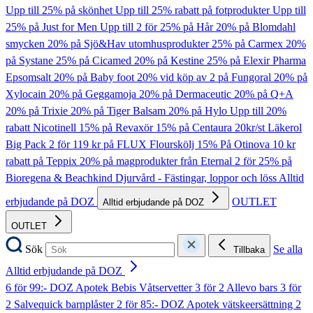
Upp till 25% på skönhet
Upp till 25% rabatt på fotprodukter
Upp till
25% på Just for Men
Upp till 2 för 25% på Hår
20% på Blomdahl
smycken
20% på Sjö&Hav utomhusprodukter
25% på Carmex
20%
på Systane
25% på Cicamed
20% på Kestine
25% på Elexir Pharma
Epsomsalt
20% på Baby foot
20% vid köp av 2 på Fungoral
20% på
Xylocain
20% på Geggamoja
20% på Dermaceutic
20% på Q+A
20% på Trixie
20% på Tiger Balsam
20% på Hylo
Upp till 20%
rabatt Nicotinell
15% på Revaxör
15% på Centaura
20kr/st Läkerol
Big Pack
2 för 119 kr på FLUX Flourskölj
15% På Otinova
10 kr
rabatt på Teppix
20% på magprodukter från Eternal
2 för 25% på
Bioregena & Beachkind
Djurvård - Fästingar, loppor och löss
Alltid
erbjudande på DOZ
OUTLET
Alltid erbjudande på DOZ
OUTLET
Sök
Se alla
Tillbaka
Alltid erbjudande på DOZ
6 för 99:- DOZ Apotek Bebis Våtservetter
3 för 2 Allevo bars
3 för
2 Salvequick barnplåster
2 för 85:- DOZ Apotek vätskeersättning
2