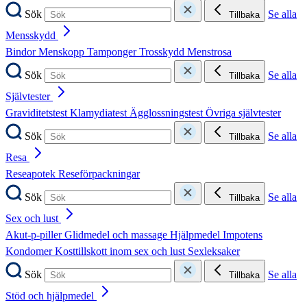
Sök
Se alla
Tillbaka
Mensskydd
Bindor
Menskopp
Tamponger
Trosskydd
Menstrosa
Sök
Se alla
Tillbaka
Självtester
Graviditetstest
Klamydiatest
Ägglossningstest
Övriga självtester
Sök
Se alla
Tillbaka
Resa
Reseapotek
Reseförpackningar
Sök
Se alla
Tillbaka
Sex och lust
Akut-p-piller
Glidmedel och massage
Hjälpmedel
Impotens
Kondomer
Kosttillskott inom sex och lust
Sexleksaker
Sök
Se alla
Tillbaka
Stöd och hjälpmedel