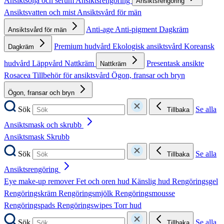
Ansiktsolja och serum
Ansiktsrengöring
Ansiktsrengöring
Ansiktsvatten och mist
Ansiktsvård för män
Anti-age
Anti-pigment
Dagkräm
Ansiktsvård för män
Premium hudvård
Ekologisk ansiktsvård
Koreansk
Dagkräm
hudvård
Läppvård
Nattkräm
Presentask ansikte
Nattkräm
Rosacea
Tillbehör för ansiktsvård
Ögon, fransar och bryn
Ögon, fransar och bryn
Sök
Se alla
Tillbaka
Ansiktsmask och skrubb
Ansiktsmask
Skrubb
Sök
Se alla
Tillbaka
Ansiktsrengöring
Eye make-up remover
Fet och oren hud
Känslig hud
Rengöringsgel
Rengöringskräm
Rengöringsmjölk
Rengöringsmousse
Rengöringspads
Rengöringswipes
Torr hud
Sök
Se alla
Tillbaka