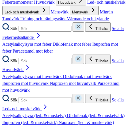
Febertermometer
Huvudvärk
Led- och muskelvärk
Huvudvärk
Mensvärk
Migrän
Led- och muskelvärk
Mensvärk
Tandvärk
Träning och träningsvärk
Värmande och kylande
Sök
Se alla
Tillbaka
Febernedsättande
Acetylsalicylsyra mot feber
Diklofenak mot feber
Ibuprofen mot
feber
Paracetamol mot feber
Sök
Se alla
Tillbaka
Huvudvärk
Acetylsalicylsyra mot huvudvärk
Diklofenak mot huvudvärk
Ibuprofen mot huvudvärk
Naproxen mot huvudvärk
Paracetamol
mot huvudvärk
Sök
Se alla
Tillbaka
Led- och muskelvärk
Acetylsalicylsyra (led- & muskelv.)
Diklofenak (led- & muskelvärk)
Ibuprofen (led- & muskelvärk)
Naproxen (led- & muskelvärk)