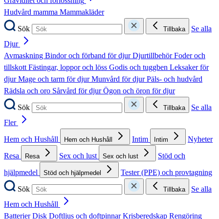
Graviditet och förlossning
Hudvård mamma
Mammakläder
Sök
Se alla
Tillbaka
Djur
Avmaskning
Bindor och förband för djur
Djurtillbehör
Foder och
tillskott
Fästingar, loppor och löss
Godis och tuggben
Leksaker för
djur
Mage och tarm för djur
Munvård för djur
Päls- och hudvård
Rädsla och oro
Sårvård för djur
Ögon och öron för djur
Sök
Se alla
Tillbaka
Fler
Hem och Hushåll
Intim
Nyheter
Hem och Hushåll
Intim
Resa
Sex och lust
Stöd och
Resa
Sex och lust
hjälpmedel
Tester (PPE) och provtagning
Stöd och hjälpmedel
Sök
Se alla
Tillbaka
Hem och Hushåll
Batterier
Disk
Doftljus och doftpinnar
Krisberedskap
Rengöring