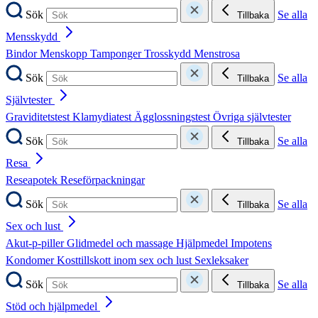
Sök
Se alla
Tillbaka
Mensskydd
Bindor
Menskopp
Tamponger
Trosskydd
Menstrosa
Sök
Se alla
Tillbaka
Självtester
Graviditetstest
Klamydiatest
Ägglossningstest
Övriga självtester
Sök
Se alla
Tillbaka
Resa
Reseapotek
Reseförpackningar
Sök
Se alla
Tillbaka
Sex och lust
Akut-p-piller
Glidmedel och massage
Hjälpmedel
Impotens
Kondomer
Kosttillskott inom sex och lust
Sexleksaker
Sök
Se alla
Tillbaka
Stöd och hjälpmedel