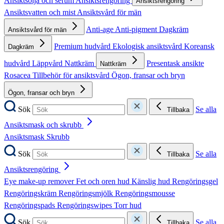
Ansiktsolja och serum
Ansiktsrengöring
Ansiktsrengöring
Ansiktsvatten och mist
Ansiktsvård för män
Anti-age
Anti-pigment
Dagkräm
Ansiktsvård för män
Premium hudvård
Ekologisk ansiktsvård
Koreansk
Dagkräm
hudvård
Läppvård
Nattkräm
Presentask ansikte
Nattkräm
Rosacea
Tillbehör för ansiktsvård
Ögon, fransar och bryn
Ögon, fransar och bryn
Sök
Se alla
Tillbaka
Ansiktsmask och skrubb
Ansiktsmask
Skrubb
Sök
Se alla
Tillbaka
Ansiktsrengöring
Eye make-up remover
Fet och oren hud
Känslig hud
Rengöringsgel
Rengöringskräm
Rengöringsmjölk
Rengöringsmousse
Rengöringspads
Rengöringswipes
Torr hud
Sök
Se alla
Tillbaka