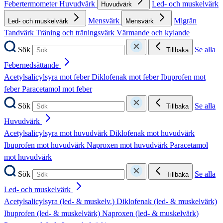
Febertermometer
Huvudvärk
Led- och muskelvärk
Huvudvärk
Mensvärk
Migrän
Led- och muskelvärk
Mensvärk
Tandvärk
Träning och träningsvärk
Värmande och kylande
Sök
Se alla
Tillbaka
Febernedsättande
Acetylsalicylsyra mot feber
Diklofenak mot feber
Ibuprofen mot
feber
Paracetamol mot feber
Sök
Se alla
Tillbaka
Huvudvärk
Acetylsalicylsyra mot huvudvärk
Diklofenak mot huvudvärk
Ibuprofen mot huvudvärk
Naproxen mot huvudvärk
Paracetamol
mot huvudvärk
Sök
Se alla
Tillbaka
Led- och muskelvärk
Acetylsalicylsyra (led- & muskelv.)
Diklofenak (led- & muskelvärk)
Ibuprofen (led- & muskelvärk)
Naproxen (led- & muskelvärk)