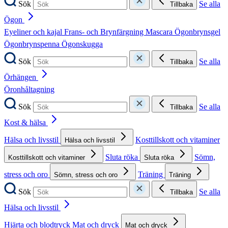
Sök
Se alla
Tillbaka
Ögon
Eyeliner och kajal
Frans- och Brynfärgning
Mascara
Ögonbrynsgel
Ögonbrynspenna
Ögonskugga
Sök
Se alla
Tillbaka
Örhängen
Öronhåltagning
Sök
Se alla
Tillbaka
Kost & hälsa
Hälsa och livsstil
Kosttillskott och vitaminer
Hälsa och livsstil
Sluta röka
Sömn,
Kosttillskott och vitaminer
Sluta röka
stress och oro
Träning
Sömn, stress och oro
Träning
Sök
Se alla
Tillbaka
Hälsa och livsstil
Hjärta och blodtryck
Mat och dryck
Mat och dryck