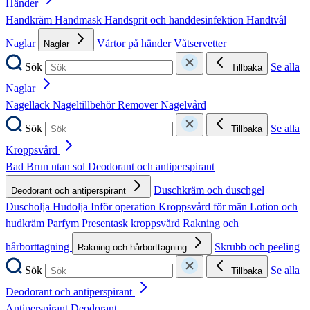
Händer
Handkräm
Handmask
Handsprit och handdesinfektion
Handtvål
Naglar
Vårtor på händer
Våtservetter
Naglar
Sök
Se alla
Tillbaka
Naglar
Nagellack
Nageltillbehör
Remover
Nagelvård
Sök
Se alla
Tillbaka
Kroppsvård
Bad
Brun utan sol
Deodorant och antiperspirant
Duschkräm och duschgel
Deodorant och antiperspirant
Duscholja
Hudolja
Inför operation
Kroppsvård för män
Lotion och
hudkräm
Parfym
Presentask kroppsvård
Rakning och
hårborttagning
Skrubb och peeling
Rakning och hårborttagning
Sök
Se alla
Tillbaka
Deodorant och antiperspirant
Antiperspirant
Deodorant