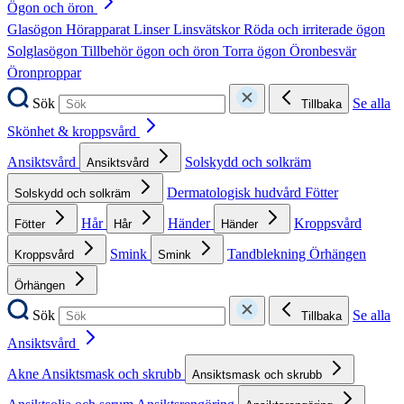
Ögon och öron
Glasögon
Hörapparat
Linser
Linsvätskor
Röda och irriterade ögon
Solglasögon
Tillbehör ögon och öron
Torra ögon
Öronbesvär
Öronproppar
Sök
Se alla
Tillbaka
Skönhet & kroppsvård
Ansiktsvård
Solskydd och solkräm
Ansiktsvård
Dermatologisk hudvård
Fötter
Solskydd och solkräm
Hår
Händer
Kroppsvård
Fötter
Hår
Händer
Smink
Tandblekning
Örhängen
Kroppsvård
Smink
Örhängen
Sök
Se alla
Tillbaka
Ansiktsvård
Akne
Ansiktsmask och skrubb
Ansiktsmask och skrubb