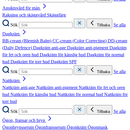
Ansiktsvård för män
Rakning och skäggvård
Skäggfärg
Sök
Se alla
Tillbaka
Dagkräm
BB-cream (Blemish Balm)
CC-cream (Color Correcting)
DD-cream
(Daily Defence)
Dagkräm anti-age
Dagkräm anti-pigment
Dagkräm
för fet och oren hud
Dagkräm för känslig hud
Dagkräm för normal
hud
Dagkräm för torr hud
Dagkräm SPF
Sök
Se alla
Tillbaka
Nattkräm
Nattkräm anti-age
Nattkräm anti-pigment
Nattkräm för fet och oren
hud
Nattkräm för känslig hud
Nattkräm för normal hud
Nattkräm för
torr hud
Sök
Se alla
Tillbaka
Ögon, fransar och bryn
Ögonbrynsserum
Ögonfransserum
Ögonkräm
Ögonmask