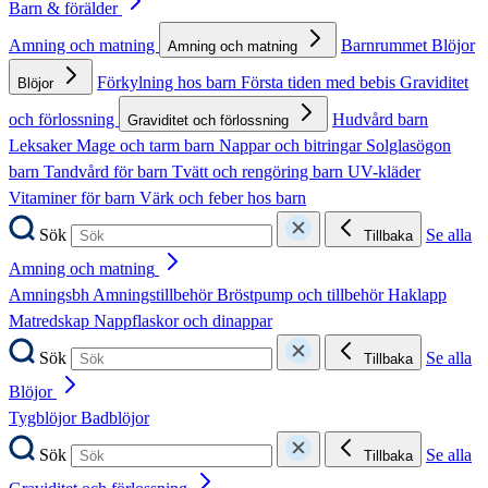
Barn & förälder
Amning och matning
Barnrummet
Blöjor
Amning och matning
Förkylning hos barn
Första tiden med bebis
Graviditet
Blöjor
och förlossning
Hudvård barn
Graviditet och förlossning
Leksaker
Mage och tarm barn
Nappar och bitringar
Solglasögon
barn
Tandvård för barn
Tvätt och rengöring barn
UV-kläder
Vitaminer för barn
Värk och feber hos barn
Sök
Se alla
Tillbaka
Amning och matning
Amningsbh
Amningstillbehör
Bröstpump och tillbehör
Haklapp
Matredskap
Nappflaskor och dinappar
Sök
Se alla
Tillbaka
Blöjor
Tygblöjor
Badblöjor
Sök
Se alla
Tillbaka