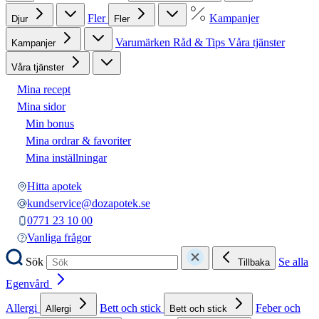
Fler
Kampanjer
Djur
Fler
Varumärken
Råd & Tips
Våra tjänster
Kampanjer
Våra tjänster
Mina recept
Mina sidor
Min bonus
Mina ordrar & favoriter
Mina inställningar
Hitta apotek
kundservice@dozapotek.se
0771 23 10 00
Vanliga frågor
Sök
Se alla
Tillbaka
Egenvård
Allergi
Bett och stick
Feber och
Allergi
Bett och stick