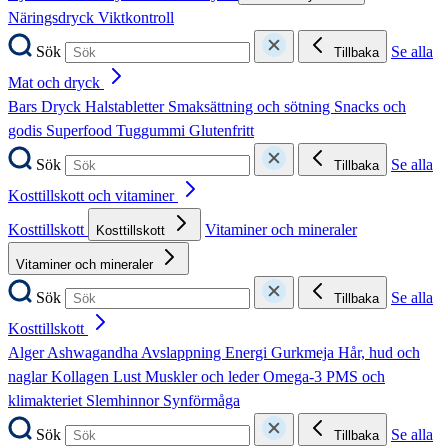
Näringsdryck
Viktkontroll
Sök
Se alla
Tillbaka
Mat och dryck
Bars
Dryck
Halstabletter
Smaksättning och sötning
Snacks och
godis
Superfood
Tuggummi
Glutenfritt
Sök
Se alla
Tillbaka
Kosttillskott och vitaminer
Kosttillskott
Vitaminer och mineraler
Kosttillskott
Vitaminer och mineraler
Sök
Se alla
Tillbaka
Kosttillskott
Alger
Ashwagandha
Avslappning
Energi
Gurkmeja
Hår, hud och
naglar
Kollagen
Lust
Muskler och leder
Omega-3
PMS och
klimakteriet
Slemhinnor
Synförmåga
Sök
Se alla
Tillbaka