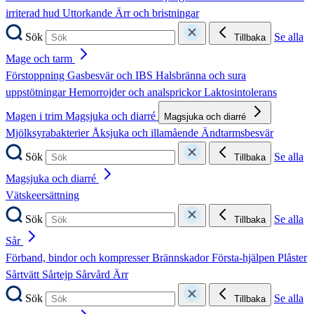
irriterad hud
Uttorkande
Ärr och bristningar
Sök
Se alla
Tillbaka
Mage och tarm
Förstoppning
Gasbesvär och IBS
Halsbränna och sura
uppstötningar
Hemorrojder och analsprickor
Laktosintolerans
Magen i trim
Magsjuka och diarré
Magsjuka och diarré
Mjölksyrabakterier
Åksjuka och illamående
Ändtarmsbesvär
Sök
Se alla
Tillbaka
Magsjuka och diarré
Vätskeersättning
Sök
Se alla
Tillbaka
Sår
Förband, bindor och kompresser
Brännskador
Första-hjälpen
Plåster
Sårtvätt
Sårtejp
Sårvård
Ärr
Sök
Se alla
Tillbaka