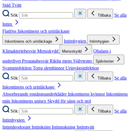
Städ
Tvätt
Sök
Se alla
Tillbaka
Intim
Flatlöss
Inkontinens och urinläckage
Intimhygien
Inkontinens och urinläckage
Intimhygien
Klimakteriebesvär
Mensskydd
Obalans i
Mensskydd
underlivet
Prostatabesvär
Riklig mens
Självtester
Självtester
Svampinfektion
Torra slemhinnor
Urinvägsinfektion
Sök
Se alla
Tillbaka
Inkontinens och urinläckage
Absorberande engångsunderkläder
Inkontinens kvinnor
Inkontinens
män
Inkontinens unisex
Skydd för säng och stol
Sök
Se alla
Tillbaka
Intimhygien
Intimdeodorant
Intimkräm
Intimrakning
Intimtvätt