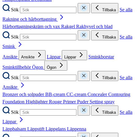
Sök
Se alla
Tillbaka
Rakning och hårborttagning
Hårborttagningskräm och vax
Rakgel
Rakhyvel och blad
Sök
Se alla
Tillbaka
Smink
Ansikte
Läppar
Sminkborstar
Ansikte
Läppar
Sminktillbehör
Ögon
Ögon
Sök
Se alla
Tillbaka
Ansikte
Bronzer och solpuder
BB-cream
CC-cream
Concealer
Contouring
Foundation
Highlighter
Rouge
Primer
Puder
Setting spray
Sök
Se alla
Tillbaka
Läppar
Läppbalsam
Läppstift
Läppglans
Läppenna