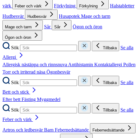
värk
Förkylning
Halstabletter
Feber och värk
Förkylning
Hudbesvär
Husapotek
Mage och tarm
Hudbesvär
Sår
Ögon och öron
Mage och tarm
Sår
Ögon och öron
Sök
Se alla
Tillbaka
Allergi
Allergisk nästäppa och rinnsnuva
Antihistamin
Kontaktallergi
Pollen
Torr och irriterad näsa
Ögonbesvär
Sök
Se alla
Tillbaka
Bett och stick
Efter bett
Fästing
Myggmedel
Sök
Se alla
Tillbaka
Feber och värk
Artros och ledbesvär
Barn
Febernedsättande
Febernedsättande