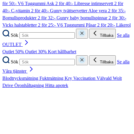
för 50:- V6 Tuggummi Ask
2 för 40:- Libresse intimservett
2 för
40:- C-vitamin
2 för 40:- Gunry tvättservetter Aloe vera
2 för 35:-
Bomullsprodukter
2 för 32:- Gunry baby bomullspinnar
2 för 30:-
Vicks halstabletter
2 för 25:- V6 Tuggummi Påsar
2 för 20:- Läkerol
Sök
Se alla
Tillbaka
OUTLET
Outlet 50%
Outlet 30%
Kort hållbarhet
Sök
Se alla
Tillbaka
Våra tjänster
Blodtrycksmätning
Fuktmätning
Kry
Vaccination
Välvald
Wolt
Drive
Öronhåltagning
Hitta apotek