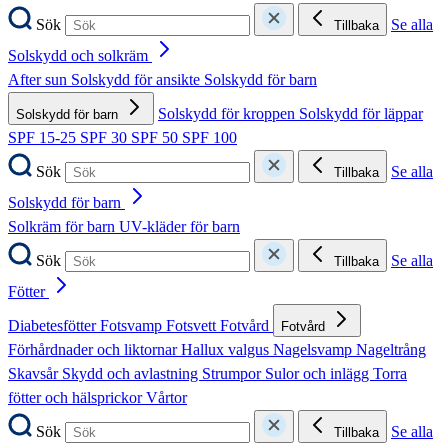
Sök
Se alla
Tillbaka
Solskydd och solkräm
After sun
Solskydd för ansikte
Solskydd för barn
Solskydd för kroppen
Solskydd för läppar
Solskydd för barn
SPF 15-25
SPF 30
SPF 50
SPF 100
Sök
Se alla
Tillbaka
Solskydd för barn
Solkräm för barn
UV-kläder för barn
Sök
Se alla
Tillbaka
Fötter
Diabetesfötter
Fotsvamp
Fotsvett
Fotvård
Fotvård
Förhårdnader och liktornar
Hallux valgus
Nagelsvamp
Nageltrång
Skavsår
Skydd och avlastning
Strumpor
Sulor och inlägg
Torra
fötter och hälsprickor
Vårtor
Sök
Se alla
Tillbaka