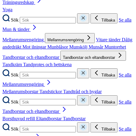
Träningsredskap
Yoga
Sök
Se alla
Tillbaka
Mun & tänder
Mellanrumsrengöring
Vitare tänder
Dålig
Mellanrumsrengöring
andedräkt
Mot ilningar
Munblåsor
Munskölj
Munsår
Muntorrhet
Tandborstar och eltandborstar
Tandborstar och eltandborstar
Tandkräm
Tandprotes och bettskena
Sök
Se alla
Tillbaka
Mellanrumsrengöring
Mellanrumsborstar
Tandstickor
Tandtråd och byglar
Sök
Se alla
Tillbaka
Tandborstar och eltandborstar
Borsthuvud refill
Eltandborstar
Tandborstar
Sök
Se alla
Tillbaka