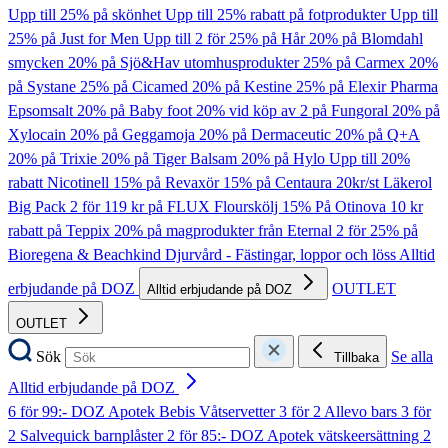
Upp till 25% på skönhet
Upp till 25% rabatt på fotprodukter
Upp till
25% på Just for Men
Upp till 2 för 25% på Hår
20% på Blomdahl
smycken
20% på Sjö&Hav utomhusprodukter
25% på Carmex
20%
på Systane
25% på Cicamed
20% på Kestine
25% på Elexir Pharma
Epsomsalt
20% på Baby foot
20% vid köp av 2 på Fungoral
20% på
Xylocain
20% på Geggamoja
20% på Dermaceutic
20% på Q+A
20% på Trixie
20% på Tiger Balsam
20% på Hylo
Upp till 20%
rabatt Nicotinell
15% på Revaxör
15% på Centaura
20kr/st Läkerol
Big Pack
2 för 119 kr på FLUX Flourskölj
15% På Otinova
10 kr
rabatt på Teppix
20% på magprodukter från Eternal
2 för 25% på
Bioregena & Beachkind
Djurvård - Fästingar, loppor och löss
Alltid
erbjudande på DOZ
OUTLET
Alltid erbjudande på DOZ
OUTLET
Sök
Se alla
Tillbaka
Alltid erbjudande på DOZ
6 för 99:- DOZ Apotek Bebis Våtservetter
3 för 2 Allevo bars
3 för
2 Salvequick barnplåster
2 för 85:- DOZ Apotek vätskeersättning
2