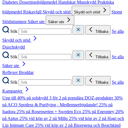
Diabetes
Doseringshjälpmedel
Handskar
Munskydd
Praktiska
hjälpmedel
Riskavfall
Skydd och stöd
Stomi
Skydd och stöd
Stödstrumpor
Säker ute
Säker ute
Sök
Se alla
Tillbaka
Skydd och stöd
Duschskydd
Sök
Se alla
Tillbaka
Säker ute
Reflexer
Broddar
Sök
Se alla
Tillbaka
Kampanjer
Upp till 40% på solskydd
3 för 2 på populära DOZ-produkter
30%
på ACO Spotless & Purifying - Medlemserbjudande!
25% på
Isadora
25% på Rosenserien + Sweden Eco
25% på Eneomey
20%
på Aptus
25% vid köp av 2 på Millu
25% vid köp av 2 på Hagi och
Lip Intimate Care
25% vid köp av 2 på Bioregena och Beachkind