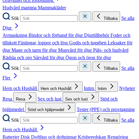
Graviditet och förlossning
Hudvård mamma
Mammakläder
Sök
Se alla
Tillbaka
Djur
Avmaskning
Bindor och förband för djur
Djurtillbehör
Foder och
tillskott
Fästingar, loppor och löss
Godis och tuggben
Leksaker för
djur
Mage och tarm för djur
Munvård för djur
Päls- och hudvård
Rädsla och oro
Sårvård för djur
Ögon och öron för djur
Sök
Se alla
Tillbaka
Fler
Hem och Hushåll
Intim
Nyheter
Hem och Hushåll
Intim
Resa
Sex och lust
Stöd och
Resa
Sex och lust
hjälpmedel
Tester (PPE) och provtagning
Stöd och hjälpmedel
Sök
Se alla
Tillbaka
Hem och Hushåll
Batterier
Disk
Doftljus och doftpinnar
Krisberedskap
Rengöring