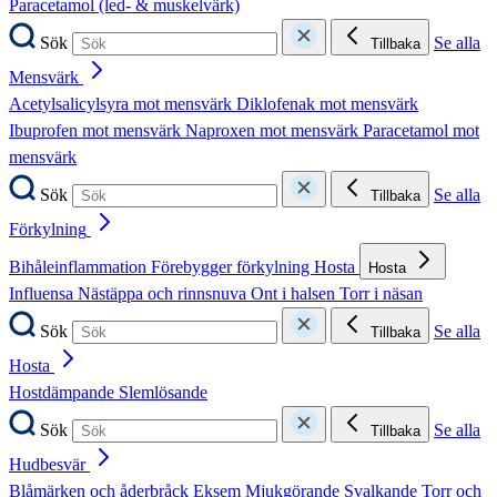
Paracetamol (led- & muskelvärk)
Sök
Se alla
Tillbaka
Mensvärk
Acetylsalicylsyra mot mensvärk
Diklofenak mot mensvärk
Ibuprofen mot mensvärk
Naproxen mot mensvärk
Paracetamol mot
mensvärk
Sök
Se alla
Tillbaka
Förkylning
Bihåleinflammation
Förebygger förkylning
Hosta
Hosta
Influensa
Nästäppa och rinnsnuva
Ont i halsen
Torr i näsan
Sök
Se alla
Tillbaka
Hosta
Hostdämpande
Slemlösande
Sök
Se alla
Tillbaka
Hudbesvär
Blåmärken och åderbråck
Eksem
Mjukgörande
Svalkande
Torr och