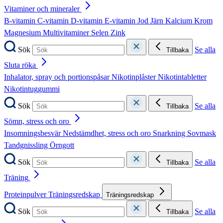
Vitaminer och mineraler
B-vitamin
C-vitamin
D-vitamin
E-vitamin
Jod
Järn
Kalcium
Krom
Magnesium
Multivitaminer
Selen
Zink
Sök
Se alla
Tillbaka
Sluta röka
Inhalator, spray och portionspåsar
Nikotinplåster
Nikotintabletter
Nikotintuggummi
Sök
Se alla
Tillbaka
Sömn, stress och oro
Insomningsbesvär
Nedstämdhet, stress och oro
Snarkning
Sovmask
Tandgnissling
Örngott
Sök
Se alla
Tillbaka
Träning
Proteinpulver
Träningsredskap
Träningsredskap
Sök
Se alla
Tillbaka