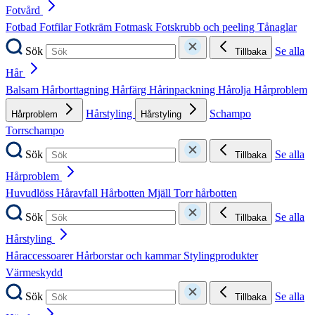
Fotvård
Fotbad
Fotfilar
Fotkräm
Fotmask
Fotskrubb och peeling
Tånaglar
Sök
Se alla
Tillbaka
Hår
Balsam
Hårborttagning
Hårfärg
Hårinpackning
Hårolja
Hårproblem
Hårstyling
Schampo
Hårproblem
Hårstyling
Torrschampo
Sök
Se alla
Tillbaka
Hårproblem
Huvudlöss
Håravfall
Hårbotten
Mjäll
Torr hårbotten
Sök
Se alla
Tillbaka
Hårstyling
Håraccessoarer
Hårborstar och kammar
Stylingprodukter
Värmeskydd
Sök
Se alla
Tillbaka