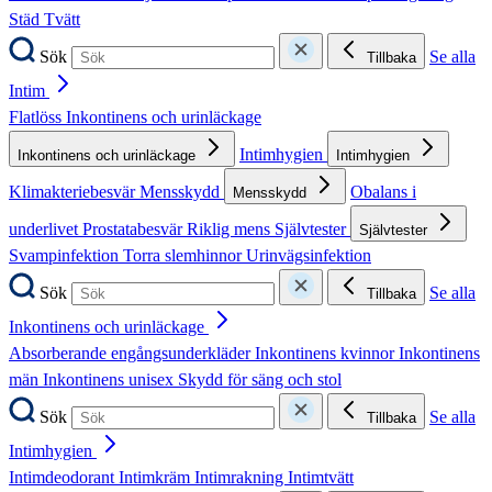
Städ
Tvätt
Sök
Se alla
Tillbaka
Intim
Flatlöss
Inkontinens och urinläckage
Intimhygien
Inkontinens och urinläckage
Intimhygien
Klimakteriebesvär
Mensskydd
Obalans i
Mensskydd
underlivet
Prostatabesvär
Riklig mens
Självtester
Självtester
Svampinfektion
Torra slemhinnor
Urinvägsinfektion
Sök
Se alla
Tillbaka
Inkontinens och urinläckage
Absorberande engångsunderkläder
Inkontinens kvinnor
Inkontinens
män
Inkontinens unisex
Skydd för säng och stol
Sök
Se alla
Tillbaka
Intimhygien
Intimdeodorant
Intimkräm
Intimrakning
Intimtvätt