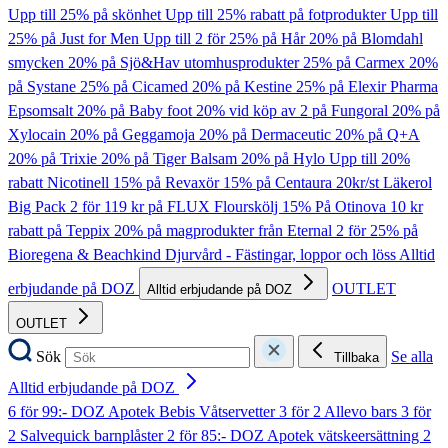
Upp till 25% på skönhet
Upp till 25% rabatt på fotprodukter
Upp till
25% på Just for Men
Upp till 2 för 25% på Hår
20% på Blomdahl
smycken
20% på Sjö&Hav utomhusprodukter
25% på Carmex
20%
på Systane
25% på Cicamed
20% på Kestine
25% på Elexir Pharma
Epsomsalt
20% på Baby foot
20% vid köp av 2 på Fungoral
20% på
Xylocain
20% på Geggamoja
20% på Dermaceutic
20% på Q+A
20% på Trixie
20% på Tiger Balsam
20% på Hylo
Upp till 20%
rabatt Nicotinell
15% på Revaxör
15% på Centaura
20kr/st Läkerol
Big Pack
2 för 119 kr på FLUX Flourskölj
15% På Otinova
10 kr
rabatt på Teppix
20% på magprodukter från Eternal
2 för 25% på
Bioregena & Beachkind
Djurvård - Fästingar, loppor och löss
Alltid
erbjudande på DOZ
OUTLET
Alltid erbjudande på DOZ
OUTLET
Sök
Se alla
Tillbaka
Alltid erbjudande på DOZ
6 för 99:- DOZ Apotek Bebis Våtservetter
3 för 2 Allevo bars
3 för
2 Salvequick barnplåster
2 för 85:- DOZ Apotek vätskeersättning
2