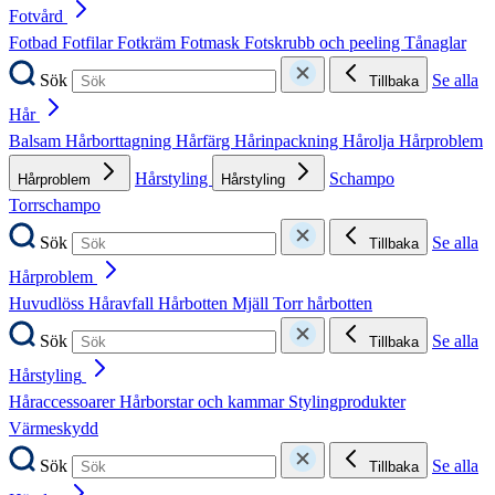
Fotvård
Fotbad
Fotfilar
Fotkräm
Fotmask
Fotskrubb och peeling
Tånaglar
Sök
Se alla
Tillbaka
Hår
Balsam
Hårborttagning
Hårfärg
Hårinpackning
Hårolja
Hårproblem
Hårstyling
Schampo
Hårproblem
Hårstyling
Torrschampo
Sök
Se alla
Tillbaka
Hårproblem
Huvudlöss
Håravfall
Hårbotten
Mjäll
Torr hårbotten
Sök
Se alla
Tillbaka
Hårstyling
Håraccessoarer
Hårborstar och kammar
Stylingprodukter
Värmeskydd
Sök
Se alla
Tillbaka