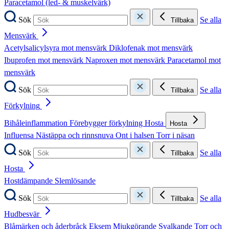
Paracetamol (led- & muskelvärk)
Sök
Se alla
Tillbaka
Mensvärk
Acetylsalicylsyra mot mensvärk
Diklofenak mot mensvärk
Ibuprofen mot mensvärk
Naproxen mot mensvärk
Paracetamol mot
mensvärk
Sök
Se alla
Tillbaka
Förkylning
Bihåleinflammation
Förebygger förkylning
Hosta
Hosta
Influensa
Nästäppa och rinnsnuva
Ont i halsen
Torr i näsan
Sök
Se alla
Tillbaka
Hosta
Hostdämpande
Slemlösande
Sök
Se alla
Tillbaka
Hudbesvär
Blåmärken och åderbråck
Eksem
Mjukgörande
Svalkande
Torr och