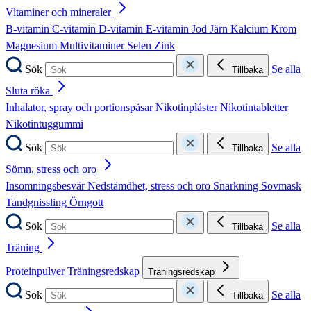
Vitaminer och mineraler
B-vitamin
C-vitamin
D-vitamin
E-vitamin
Jod
Järn
Kalcium
Krom
Magnesium
Multivitaminer
Selen
Zink
Sök
Se alla
Tillbaka
Sluta röka
Inhalator, spray och portionspåsar
Nikotinplåster
Nikotintabletter
Nikotintuggummi
Sök
Se alla
Tillbaka
Sömn, stress och oro
Insomningsbesvär
Nedstämdhet, stress och oro
Snarkning
Sovmask
Tandgnissling
Örngott
Sök
Se alla
Tillbaka
Träning
Proteinpulver
Träningsredskap
Träningsredskap
Sök
Se alla
Tillbaka