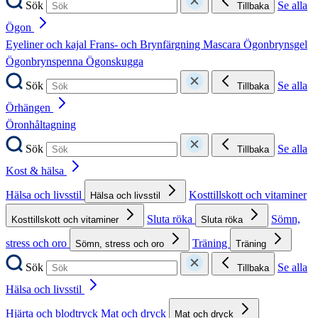
Sök
Se alla
Tillbaka
Ögon
Eyeliner och kajal
Frans- och Brynfärgning
Mascara
Ögonbrynsgel
Ögonbrynspenna
Ögonskugga
Sök
Se alla
Tillbaka
Örhängen
Öronhåltagning
Sök
Se alla
Tillbaka
Kost & hälsa
Hälsa och livsstil
Kosttillskott och vitaminer
Hälsa och livsstil
Sluta röka
Sömn,
Kosttillskott och vitaminer
Sluta röka
stress och oro
Träning
Sömn, stress och oro
Träning
Sök
Se alla
Tillbaka
Hälsa och livsstil
Hjärta och blodtryck
Mat och dryck
Mat och dryck