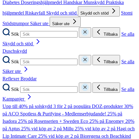
Diabetes
Doseringshjälpmedel
Handskar
Munskydd
Praktiska
hjälpmedel
Riskavfall
Skydd och stöd
Stomi
Skydd och stöd
Stödstrumpor
Säker ute
Säker ute
Sök
Se alla
Tillbaka
Skydd och stöd
Duschskydd
Sök
Se alla
Tillbaka
Säker ute
Reflexer
Broddar
Sök
Se alla
Tillbaka
Kampanjer
Upp till 40% på solskydd
3 för 2 på populära DOZ-produkter
30%
på ACO Spotless & Purifying - Medlemserbjudande!
25% på
Isadora
25% på Rosenserien + Sweden Eco
25% på Eneomey
20%
på Aptus
25% vid köp av 2 på Millu
25% vid köp av 2 på Hagi och
Lip Intimate Care
25% vid köp av 2 på Bioregena och Beachkind