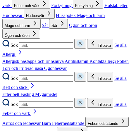
värk
Förkylning
Halstabletter
Feber och värk
Förkylning
Hudbesvär
Husapotek
Mage och tarm
Hudbesvär
Sår
Ögon och öron
Mage och tarm
Sår
Ögon och öron
Sök
Se alla
Tillbaka
Allergi
Allergisk nästäppa och rinnsnuva
Antihistamin
Kontaktallergi
Pollen
Torr och irriterad näsa
Ögonbesvär
Sök
Se alla
Tillbaka
Bett och stick
Efter bett
Fästing
Myggmedel
Sök
Se alla
Tillbaka
Feber och värk
Artros och ledbesvär
Barn
Febernedsättande
Febernedsättande