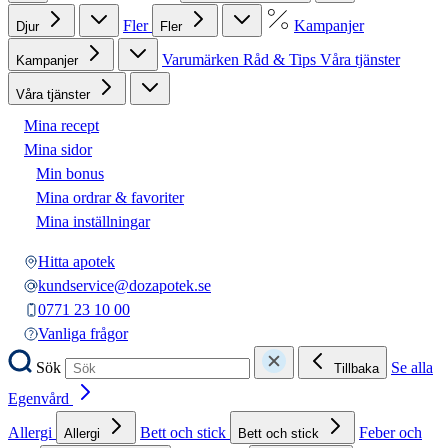
Fler
Kampanjer
Djur
Fler
Varumärken
Råd & Tips
Våra tjänster
Kampanjer
Våra tjänster
Mina recept
Mina sidor
Min bonus
Mina ordrar & favoriter
Mina inställningar
Hitta apotek
kundservice@dozapotek.se
0771 23 10 00
Vanliga frågor
Sök
Se alla
Tillbaka
Egenvård
Allergi
Bett och stick
Feber och
Allergi
Bett och stick