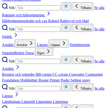
Sök
Se alla
Tillbaka
Rakning och hårborttagning
Hårborttagningskräm och vax
Rakgel
Rakhyvel och blad
Sök
Se alla
Tillbaka
Smink
Ansikte
Läppar
Sminkborstar
Ansikte
Läppar
Sminktillbehör
Ögon
Ögon
Sök
Se alla
Tillbaka
Ansikte
Bronzer och solpuder
BB-cream
CC-cream
Concealer
Contouring
Foundation
Highlighter
Rouge
Primer
Puder
Setting spray
Sök
Se alla
Tillbaka
Läppar
Läppbalsam
Läppstift
Läppglans
Läppenna