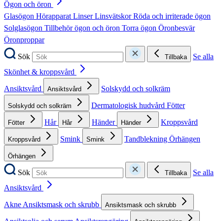
Ögon och öron
Glasögon
Hörapparat
Linser
Linsvätskor
Röda och irriterade ögon
Solglasögon
Tillbehör ögon och öron
Torra ögon
Öronbesvär
Öronproppar
Sök
Se alla
Tillbaka
Skönhet & kroppsvård
Ansiktsvård
Solskydd och solkräm
Ansiktsvård
Dermatologisk hudvård
Fötter
Solskydd och solkräm
Hår
Händer
Kroppsvård
Fötter
Hår
Händer
Smink
Tandblekning
Örhängen
Kroppsvård
Smink
Örhängen
Sök
Se alla
Tillbaka
Ansiktsvård
Akne
Ansiktsmask och skrubb
Ansiktsmask och skrubb