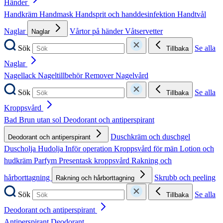
Händer
Handkräm
Handmask
Handsprit och handdesinfektion
Handtvål
Naglar
Vårtor på händer
Våtservetter
Naglar
Sök
Se alla
Tillbaka
Naglar
Nagellack
Nageltillbehör
Remover
Nagelvård
Sök
Se alla
Tillbaka
Kroppsvård
Bad
Brun utan sol
Deodorant och antiperspirant
Duschkräm och duschgel
Deodorant och antiperspirant
Duscholja
Hudolja
Inför operation
Kroppsvård för män
Lotion och
hudkräm
Parfym
Presentask kroppsvård
Rakning och
hårborttagning
Skrubb och peeling
Rakning och hårborttagning
Sök
Se alla
Tillbaka
Deodorant och antiperspirant
Antiperspirant
Deodorant