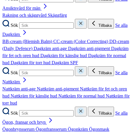
Ansiktsvård för män
Rakning och skäggvård
Skäggfärg
Sök
Se alla
Tillbaka
Dagkräm
BB-cream (Blemish Balm)
CC-cream (Color Correcting)
DD-cream
(Daily Defence)
Dagkräm anti-age
Dagkräm anti-pigment
Dagkräm
för fet och oren hud
Dagkräm för känslig hud
Dagkräm för normal
hud
Dagkräm för torr hud
Dagkräm SPF
Sök
Se alla
Tillbaka
Nattkräm
Nattkräm anti-age
Nattkräm anti-pigment
Nattkräm för fet och oren
hud
Nattkräm för känslig hud
Nattkräm för normal hud
Nattkräm för
torr hud
Sök
Se alla
Tillbaka
Ögon, fransar och bryn
Ögonbrynsserum
Ögonfransserum
Ögonkräm
Ögonmask