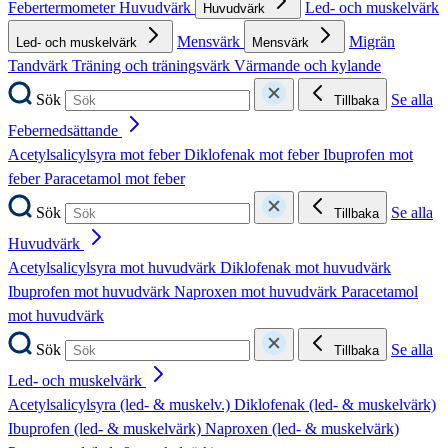
Febertermometer
Huvudvärk
Led- och muskelvärk
Huvudvärk
Mensvärk
Migrän
Led- och muskelvärk
Mensvärk
Tandvärk
Träning och träningsvärk
Värmande och kylande
Sök
Se alla
Tillbaka
Febernedsättande
Acetylsalicylsyra mot feber
Diklofenak mot feber
Ibuprofen mot
feber
Paracetamol mot feber
Sök
Se alla
Tillbaka
Huvudvärk
Acetylsalicylsyra mot huvudvärk
Diklofenak mot huvudvärk
Ibuprofen mot huvudvärk
Naproxen mot huvudvärk
Paracetamol
mot huvudvärk
Sök
Se alla
Tillbaka
Led- och muskelvärk
Acetylsalicylsyra (led- & muskelv.)
Diklofenak (led- & muskelvärk)
Ibuprofen (led- & muskelvärk)
Naproxen (led- & muskelvärk)