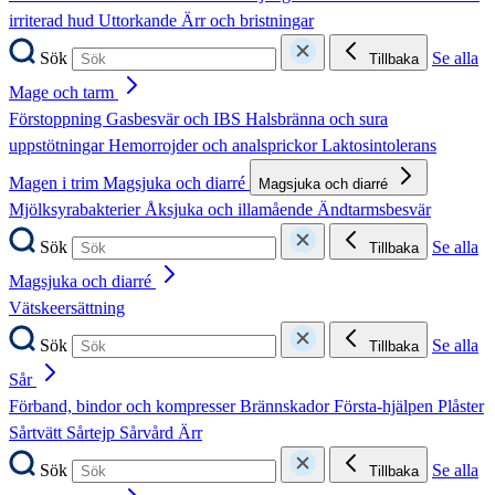
irriterad hud
Uttorkande
Ärr och bristningar
Sök
Se alla
Tillbaka
Mage och tarm
Förstoppning
Gasbesvär och IBS
Halsbränna och sura
uppstötningar
Hemorrojder och analsprickor
Laktosintolerans
Magen i trim
Magsjuka och diarré
Magsjuka och diarré
Mjölksyrabakterier
Åksjuka och illamående
Ändtarmsbesvär
Sök
Se alla
Tillbaka
Magsjuka och diarré
Vätskeersättning
Sök
Se alla
Tillbaka
Sår
Förband, bindor och kompresser
Brännskador
Första-hjälpen
Plåster
Sårtvätt
Sårtejp
Sårvård
Ärr
Sök
Se alla
Tillbaka