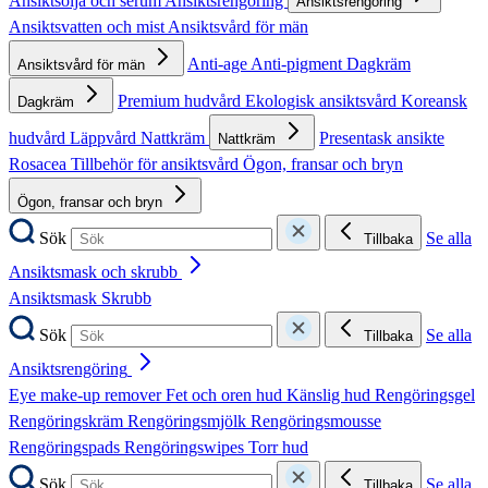
Ansiktsolja och serum
Ansiktsrengöring
Ansiktsrengöring
Ansiktsvatten och mist
Ansiktsvård för män
Anti-age
Anti-pigment
Dagkräm
Ansiktsvård för män
Premium hudvård
Ekologisk ansiktsvård
Koreansk
Dagkräm
hudvård
Läppvård
Nattkräm
Presentask ansikte
Nattkräm
Rosacea
Tillbehör för ansiktsvård
Ögon, fransar och bryn
Ögon, fransar och bryn
Sök
Se alla
Tillbaka
Ansiktsmask och skrubb
Ansiktsmask
Skrubb
Sök
Se alla
Tillbaka
Ansiktsrengöring
Eye make-up remover
Fet och oren hud
Känslig hud
Rengöringsgel
Rengöringskräm
Rengöringsmjölk
Rengöringsmousse
Rengöringspads
Rengöringswipes
Torr hud
Sök
Se alla
Tillbaka