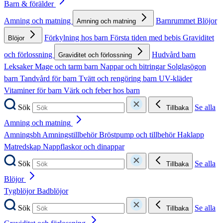
Barn & förälder
Amning och matning
Barnrummet
Blöjor
Amning och matning
Förkylning hos barn
Första tiden med bebis
Graviditet
Blöjor
och förlossning
Hudvård barn
Graviditet och förlossning
Leksaker
Mage och tarm barn
Nappar och bitringar
Solglasögon
barn
Tandvård för barn
Tvätt och rengöring barn
UV-kläder
Vitaminer för barn
Värk och feber hos barn
Sök
Se alla
Tillbaka
Amning och matning
Amningsbh
Amningstillbehör
Bröstpump och tillbehör
Haklapp
Matredskap
Nappflaskor och dinappar
Sök
Se alla
Tillbaka
Blöjor
Tygblöjor
Badblöjor
Sök
Se alla
Tillbaka