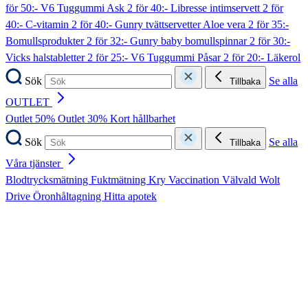
för 50:- V6 Tuggummi Ask
2 för 40:- Libresse intimservett
2 för
40:- C-vitamin
2 för 40:- Gunry tvättservetter Aloe vera
2 för 35:-
Bomullsprodukter
2 för 32:- Gunry baby bomullspinnar
2 för 30:-
Vicks halstabletter
2 för 25:- V6 Tuggummi Påsar
2 för 20:- Läkerol
Sök
Se alla
Tillbaka
OUTLET
Outlet 50%
Outlet 30%
Kort hållbarhet
Sök
Se alla
Tillbaka
Våra tjänster
Blodtrycksmätning
Fuktmätning
Kry
Vaccination
Välvald
Wolt
Drive
Öronhåltagning
Hitta apotek