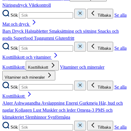
Näringsdryck
Viktkontroll
Sök
Se alla
Tillbaka
Mat och dryck
Bars
Dryck
Halstabletter
Smaksättning och sötning
Snacks och
godis
Superfood
Tuggummi
Glutenfritt
Sök
Se alla
Tillbaka
Kosttillskott och vitaminer
Kosttillskott
Vitaminer och mineraler
Kosttillskott
Vitaminer och mineraler
Sök
Se alla
Tillbaka
Kosttillskott
Alger
Ashwagandha
Avslappning
Energi
Gurkmeja
Hår, hud och
naglar
Kollagen
Lust
Muskler och leder
Omega-3
PMS och
klimakteriet
Slemhinnor
Synförmåga
Sök
Se alla
Tillbaka