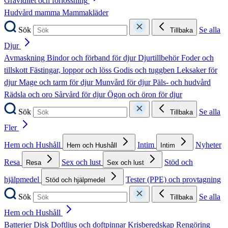
Graviditet och förlossning
Hudvård mamma
Mammakläder
Sök
Se alla
Tillbaka
Djur
Avmaskning
Bindor och förband för djur
Djurtillbehör
Foder och
tillskott
Fästingar, loppor och löss
Godis och tuggben
Leksaker för
djur
Mage och tarm för djur
Munvård för djur
Päls- och hudvård
Rädsla och oro
Sårvård för djur
Ögon och öron för djur
Sök
Se alla
Tillbaka
Fler
Hem och Hushåll
Intim
Nyheter
Hem och Hushåll
Intim
Resa
Sex och lust
Stöd och
Resa
Sex och lust
hjälpmedel
Tester (PPE) och provtagning
Stöd och hjälpmedel
Sök
Se alla
Tillbaka
Hem och Hushåll
Batterier
Disk
Doftljus och doftpinnar
Krisberedskap
Rengöring