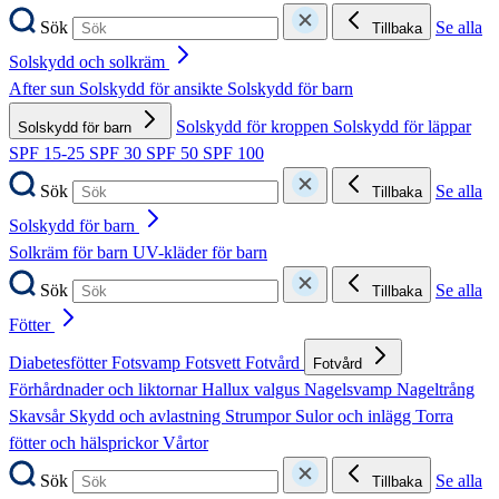
Sök
Se alla
Tillbaka
Solskydd och solkräm
After sun
Solskydd för ansikte
Solskydd för barn
Solskydd för kroppen
Solskydd för läppar
Solskydd för barn
SPF 15-25
SPF 30
SPF 50
SPF 100
Sök
Se alla
Tillbaka
Solskydd för barn
Solkräm för barn
UV-kläder för barn
Sök
Se alla
Tillbaka
Fötter
Diabetesfötter
Fotsvamp
Fotsvett
Fotvård
Fotvård
Förhårdnader och liktornar
Hallux valgus
Nagelsvamp
Nageltrång
Skavsår
Skydd och avlastning
Strumpor
Sulor och inlägg
Torra
fötter och hälsprickor
Vårtor
Sök
Se alla
Tillbaka