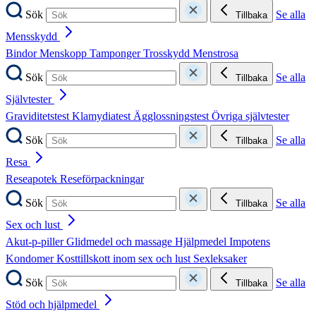
Sök
Se alla
Tillbaka
Mensskydd
Bindor
Menskopp
Tamponger
Trosskydd
Menstrosa
Sök
Se alla
Tillbaka
Självtester
Graviditetstest
Klamydiatest
Ägglossningstest
Övriga självtester
Sök
Se alla
Tillbaka
Resa
Reseapotek
Reseförpackningar
Sök
Se alla
Tillbaka
Sex och lust
Akut-p-piller
Glidmedel och massage
Hjälpmedel
Impotens
Kondomer
Kosttillskott inom sex och lust
Sexleksaker
Sök
Se alla
Tillbaka
Stöd och hjälpmedel