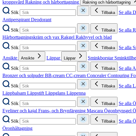
kroppsvård
Rakning och hårborttagning
Rakning och hårborttagning
Sök
Se alla 
Tillbaka
Antiperspirant
Deodorant
Sök
Se alla 
Tillbaka
Hårborttagningskräm och vax
Rakgel
Rakhyvel och blad
Sök
Se alla 
Tillbaka
Ansikte
Läppar
Sminkborstar
Sminktillb
Ansikte
Läppar
Sök
Se alla A
Tillbaka
Bronzer och solpuder
BB-cream
CC-cream
Concealer
Contouring
Fo
Sök
Se alla 
Tillbaka
Läppbalsam
Läppstift
Läppglans
Läppenna
Sök
Se alla 
Tillbaka
Eyeliner och kajal
Frans- och Brynfärgning
Mascara
Ögonbrynsgel
Ö
Sök
Se alla 
Tillbaka
Öronhåltagning