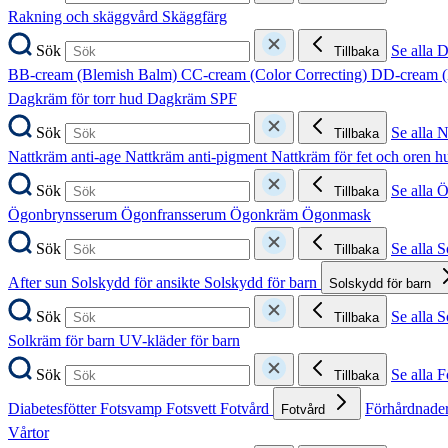
Rakning och skäggvård
Skäggfärg
Sök
Se alla 
Tillbaka
BB-cream (Blemish Balm)
CC-cream (Color Correcting)
DD-cream (
Dagkräm för torr hud
Dagkräm SPF
Sök
Se alla 
Tillbaka
Nattkräm anti-age
Nattkräm anti-pigment
Nattkräm för fet och oren 
Sök
Se alla 
Tillbaka
Ögonbrynsserum
Ögonfransserum
Ögonkräm
Ögonmask
Sök
Se alla 
Tillbaka
After sun
Solskydd för ansikte
Solskydd för barn
Solskydd för barn
Sök
Se alla 
Tillbaka
Solkräm för barn
UV-kläder för barn
Sök
Se alla F
Tillbaka
Diabetesfötter
Fotsvamp
Fotsvett
Fotvård
Förhårdnader
Fotvård
Vårtor