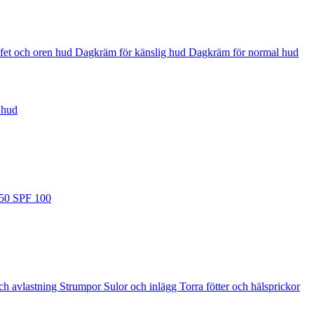
fet och oren hud
Dagkräm för känslig hud
Dagkräm för normal hud
 hud
 50
SPF 100
ch avlastning
Strumpor
Sulor och inlägg
Torra fötter och hälsprickor