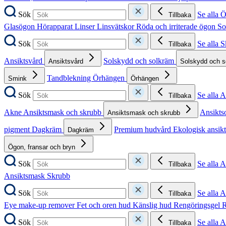
Sök
Se alla 
Tillbaka
Glasögon
Hörapparat
Linser
Linsvätskor
Röda och irriterade ögon
So
Sök
Se alla 
Tillbaka
Ansiktsvård
Solskydd och solkräm
Ansiktsvård
Solskydd och 
Tandblekning
Örhängen
Smink
Örhängen
Sök
Se alla 
Tillbaka
Akne
Ansiktsmask och skrubb
Ansikts
Ansiktsmask och skrubb
pigment
Dagkräm
Premium hudvård
Ekologisk ansik
Dagkräm
Ögon, fransar och bryn
Sök
Se alla 
Tillbaka
Ansiktsmask
Skrubb
Sök
Se alla 
Tillbaka
Eye make-up remover
Fet och oren hud
Känslig hud
Rengöringsgel
R
Sök
Se alla 
Tillbaka