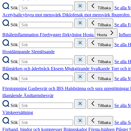
Sök
Se alla 
Tillbaka
Acetylsalicylsyra mot mensvärk
Diklofenak mot mensvärk
Ibuprofen
Sök
Se alla 
Tillbaka
Bihåleinflammation
Förebygger förkylning
Hosta
Influe
Hosta
Sök
Se alla 
Tillbaka
Hostdämpande
Slemlösande
Sök
Se alla 
Tillbaka
Blåmärken och åderbråck
Eksem
Mjukgörande
Svalkande
Torr och i
Sök
Se alla 
Tillbaka
Förstoppning
Gasbesvär och IBS
Halsbränna och sura uppstötningar
illamående
Ändtarmsbesvär
Sök
Se alla 
Tillbaka
Vätskeersättning
Sök
Se alla S
Tillbaka
Förband, bindor och kompresser
Brännskador
Första-hjälpen
Plåster