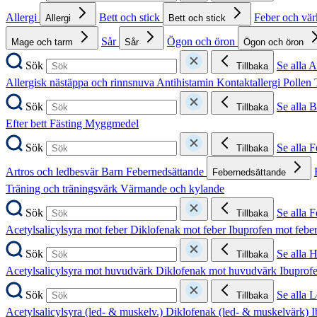
Allergi
Bett och stick
Feber och vä
Allergi
Bett och stick
Sår
Ögon och öron
Mage och tarm
Sår
Ögon och öron
Sök
Se alla A
Tillbaka
Allergisk nästäppa och rinnsnuva
Antihistamin
Kontaktallergi
Pollen
Sök
Se alla B
Tillbaka
Efter bett
Fästing
Myggmedel
Sök
Se alla 
Tillbaka
Artros och ledbesvär
Barn
Febernedsättande
Febernedsättande
Träning och träningsvärk
Värmande och kylande
Sök
Se alla 
Tillbaka
Acetylsalicylsyra mot feber
Diklofenak mot feber
Ibuprofen mot febe
Sök
Se alla 
Tillbaka
Acetylsalicylsyra mot huvudvärk
Diklofenak mot huvudvärk
Ibuprof
Sök
Se alla 
Tillbaka
Acetylsalicylsyra (led- & muskelv.)
Diklofenak (led- & muskelvärk)
I