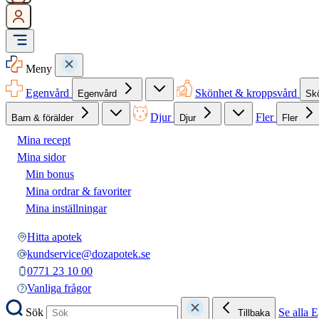
Meny
Egenvård
Skönhet & kroppsvård
Egenvård
Sk
Djur
Fler
Barn & förälder
Djur
Fler
Mina recept
Mina sidor
Min bonus
Mina ordrar & favoriter
Mina inställningar
Hitta apotek
kundservice@dozapotek.se
0771 23 10 00
Vanliga frågor
Sök
Se alla 
Tillbaka