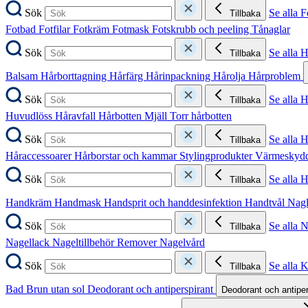
Sök
Se alla F
Tillbaka
Fotbad
Fotfilar
Fotkräm
Fotmask
Fotskrubb och peeling
Tånaglar
Sök
Se alla 
Tillbaka
Balsam
Hårborttagning
Hårfärg
Hårinpackning
Hårolja
Hårproblem
Sök
Se alla 
Tillbaka
Huvudlöss
Håravfall
Hårbotten
Mjäll
Torr hårbotten
Sök
Se alla H
Tillbaka
Håraccessoarer
Hårborstar och kammar
Stylingprodukter
Värmeskyd
Sök
Se alla 
Tillbaka
Handkräm
Handmask
Handsprit och handdesinfektion
Handtvål
Nag
Sök
Se alla 
Tillbaka
Nagellack
Nageltillbehör
Remover
Nagelvård
Sök
Se alla 
Tillbaka
Bad
Brun utan sol
Deodorant och antiperspirant
Deodorant och antipe