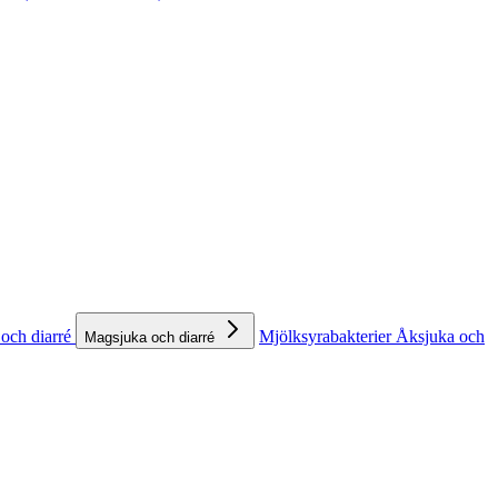
och diarré
Mjölksyrabakterier
Åksjuka och
Magsjuka och diarré