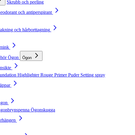
Skrubb och peeling
Deodorant och antiperspirant
Rakning och hårborttagning
Smink
ehör
Ögon
Ögon
nsikte
undation
Highlighter
Rouge
Primer
Puder
Setting spray
Läppar
Ögon
gonbrynspenna
Ögonskugga
Örhängen