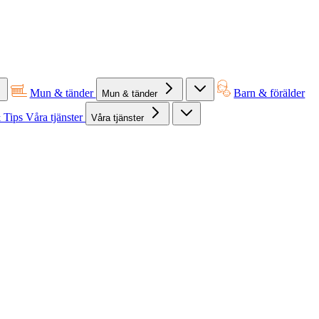
Mun & tänder
Barn & förälder
Mun & tänder
 Tips
Våra tjänster
Våra tjänster