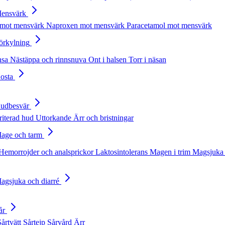
Mensvärk
 mot mensvärk
Naproxen mot mensvärk
Paracetamol mot mensvärk
Förkylning
nsa
Nästäppa och rinnsnuva
Ont i halsen
Torr i näsan
Hosta
Hudbesvär
rriterad hud
Uttorkande
Ärr och bristningar
Mage och tarm
Hemorrojder och analsprickor
Laktosintolerans
Magen i trim
Magsjuka 
Magsjuka och diarré
år
Sårtvätt
Sårtejp
Sårvård
Ärr