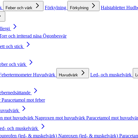
rk
Förkylning
Halstabletter
Hudb
Feber och värk
Förkylning
llergi
Torr och irriterad näsa
Ögonbesvär
ett och stick
Feber och värk
Febertermometer
Huvudvärk
Led- och muskelvärk
Huvudvärk
L
Febernedsättande
r
Paracetamol mot feber
Huvudvärk
en mot huvudvärk
Naproxen mot huvudvärk
Paracetamol mot huvudvä
Led- och muskelvärk
buprofen (led- & muskelvärk)
Naproxen (led- & muskelvärk)
Paracetam