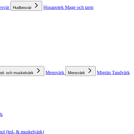
esvär
Husapotek
Mage och tarm
Hudbesvär
Mensvärk
Migrän
Tandvärk
ed- och muskelvärk
Mensvärk
rk
ol (led- & muskelvärk)