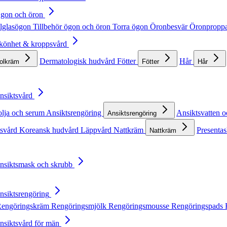
Ögon och öron
lglasögon
Tillbehör ögon och öron
Torra ögon
Öronbesvär
Öronpropp
Skönhet & kroppsvård
Dermatologisk hudvård
Fötter
Hår
solkräm
Fötter
Hår
Ansiktsvård
olja och serum
Ansiktsrengöring
Ansiktsvatten o
Ansiktsrengöring
tsvård
Koreansk hudvård
Läppvård
Nattkräm
Presentas
Nattkräm
Ansiktsmask och skrubb
Ansiktsrengöring
engöringskräm
Rengöringsmjölk
Rengöringsmousse
Rengöringspads
Ansiktsvård för män