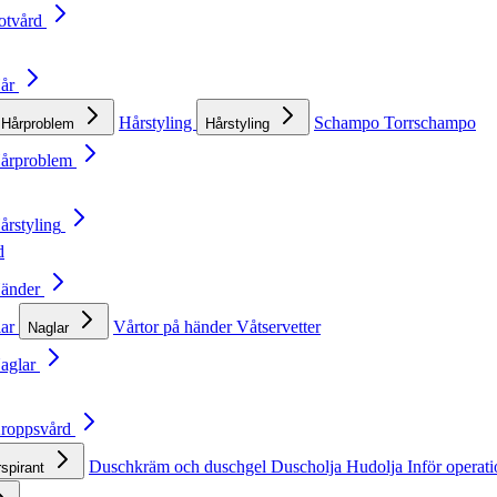
otvård
Hår
Hårstyling
Schampo
Torrschampo
Hårproblem
Hårstyling
Hårproblem
årstyling
d
Händer
lar
Vårtor på händer
Våtservetter
Naglar
Naglar
Kroppsvård
Duschkräm och duschgel
Duscholja
Hudolja
Inför operat
rspirant