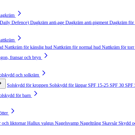
Dagkräm
Daily Defence)
Dagkräm anti-age
Dagkräm anti-pigment
Dagkräm för 
Nattkräm
hud
Nattkräm för känslig hud
Nattkräm för normal hud
Nattkräm för torr
Ögon, fransar och bryn
Solskydd och solkräm
Solskydd för kroppen
Solskydd för läppar
SPF 15-25
SPF 30
SPF
Solskydd för barn
ötter
 och liktornar
Hallux valgus
Nagelsvamp
Nageltrång
Skavsår
Skydd o