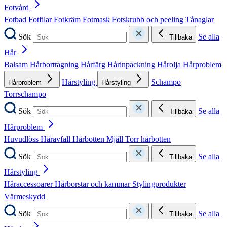
Fotvård
Fotbad
Fotfilar
Fotkräm
Fotmask
Fotskrubb och peeling
Tånaglar
Sök
Se alla
Tillbaka
Hår
Balsam
Hårborttagning
Hårfärg
Hårinpackning
Hårolja
Hårproblem
Hårstyling
Schampo
Hårproblem
Hårstyling
Torrschampo
Sök
Se alla
Tillbaka
Hårproblem
Huvudlöss
Håravfall
Hårbotten
Mjäll
Torr hårbotten
Sök
Se alla
Tillbaka
Hårstyling
Håraccessoarer
Hårborstar och kammar
Stylingprodukter
Värmeskydd
Sök
Se alla
Tillbaka