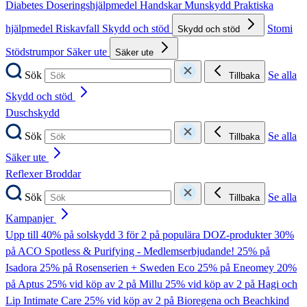
Diabetes
Doseringshjälpmedel
Handskar
Munskydd
Praktiska
hjälpmedel
Riskavfall
Skydd och stöd
Stomi
Skydd och stöd
Stödstrumpor
Säker ute
Säker ute
Sök
Se alla
Tillbaka
Skydd och stöd
Duschskydd
Sök
Se alla
Tillbaka
Säker ute
Reflexer
Broddar
Sök
Se alla
Tillbaka
Kampanjer
Upp till 40% på solskydd
3 för 2 på populära DOZ-produkter
30%
på ACO Spotless & Purifying - Medlemserbjudande!
25% på
Isadora
25% på Rosenserien + Sweden Eco
25% på Eneomey
20%
på Aptus
25% vid köp av 2 på Millu
25% vid köp av 2 på Hagi och
Lip Intimate Care
25% vid köp av 2 på Bioregena och Beachkind