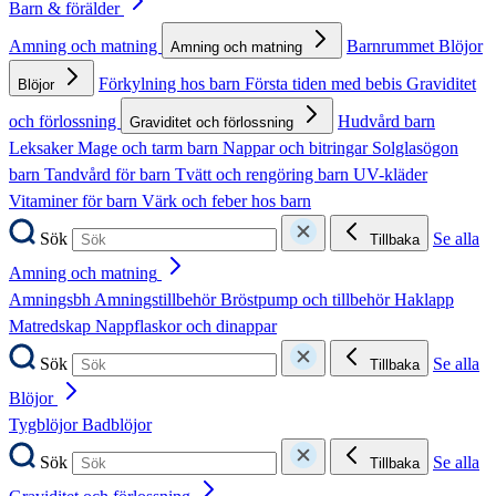
Barn & förälder
Amning och matning
Barnrummet
Blöjor
Amning och matning
Förkylning hos barn
Första tiden med bebis
Graviditet
Blöjor
och förlossning
Hudvård barn
Graviditet och förlossning
Leksaker
Mage och tarm barn
Nappar och bitringar
Solglasögon
barn
Tandvård för barn
Tvätt och rengöring barn
UV-kläder
Vitaminer för barn
Värk och feber hos barn
Sök
Se alla
Tillbaka
Amning och matning
Amningsbh
Amningstillbehör
Bröstpump och tillbehör
Haklapp
Matredskap
Nappflaskor och dinappar
Sök
Se alla
Tillbaka
Blöjor
Tygblöjor
Badblöjor
Sök
Se alla
Tillbaka