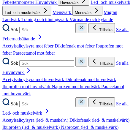
Febertermometer
Huvudvärk
Led- och muskelvärk
Huvudvärk
Mensvärk
Migrän
Led- och muskelvärk
Mensvärk
Tandvärk
Träning och träningsvärk
Värmande och kylande
Sök
Se alla
Tillbaka
Febernedsättande
Acetylsalicylsyra mot feber
Diklofenak mot feber
Ibuprofen mot
feber
Paracetamol mot feber
Sök
Se alla
Tillbaka
Huvudvärk
Acetylsalicylsyra mot huvudvärk
Diklofenak mot huvudvärk
Ibuprofen mot huvudvärk
Naproxen mot huvudvärk
Paracetamol
mot huvudvärk
Sök
Se alla
Tillbaka
Led- och muskelvärk
Acetylsalicylsyra (led- & muskelv.)
Diklofenak (led- & muskelvärk)
Ibuprofen (led- & muskelvärk)
Naproxen (led- & muskelvärk)