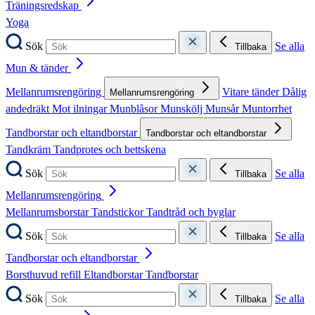
Träningsredskap
Yoga
Sök
Se alla
Tillbaka
Mun & tänder
Mellanrumsrengöring
Vitare tänder
Dålig
Mellanrumsrengöring
andedräkt
Mot ilningar
Munblåsor
Munskölj
Munsår
Muntorrhet
Tandborstar och eltandborstar
Tandborstar och eltandborstar
Tandkräm
Tandprotes och bettskena
Sök
Se alla
Tillbaka
Mellanrumsrengöring
Mellanrumsborstar
Tandstickor
Tandtråd och byglar
Sök
Se alla
Tillbaka
Tandborstar och eltandborstar
Borsthuvud refill
Eltandborstar
Tandborstar
Sök
Se alla
Tillbaka