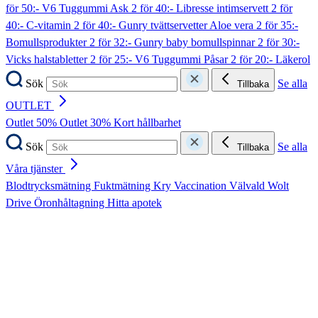
för 50:- V6 Tuggummi Ask
2 för 40:- Libresse intimservett
2 för
40:- C-vitamin
2 för 40:- Gunry tvättservetter Aloe vera
2 för 35:-
Bomullsprodukter
2 för 32:- Gunry baby bomullspinnar
2 för 30:-
Vicks halstabletter
2 för 25:- V6 Tuggummi Påsar
2 för 20:- Läkerol
Sök
Se alla
Tillbaka
OUTLET
Outlet 50%
Outlet 30%
Kort hållbarhet
Sök
Se alla
Tillbaka
Våra tjänster
Blodtrycksmätning
Fuktmätning
Kry
Vaccination
Välvald
Wolt
Drive
Öronhåltagning
Hitta apotek