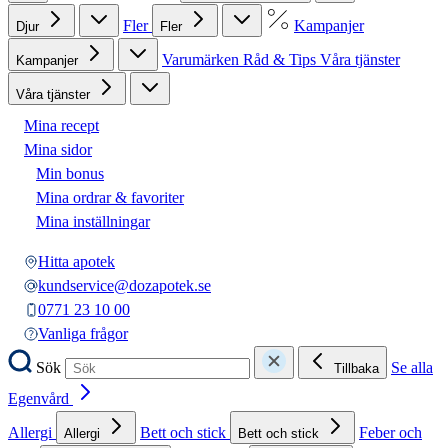
Fler
Kampanjer
Djur
Fler
Varumärken
Råd & Tips
Våra tjänster
Kampanjer
Våra tjänster
Mina recept
Mina sidor
Min bonus
Mina ordrar & favoriter
Mina inställningar
Hitta apotek
kundservice@dozapotek.se
0771 23 10 00
Vanliga frågor
Sök
Se alla
Tillbaka
Egenvård
Allergi
Bett och stick
Feber och
Allergi
Bett och stick