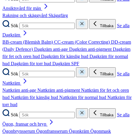
Ansiktsvård för män
Rakning och skäggvård
Skäggfärg
Sök
Se alla
Tillbaka
Dagkräm
BB-cream (Blemish Balm)
CC-cream (Color Correcting)
DD-cream
(Daily Defence)
Dagkräm anti-age
Dagkräm anti-pigment
Dagkräm
för fet och oren hud
Dagkräm för känslig hud
Dagkräm för normal
hud
Dagkräm för torr hud
Dagkräm SPF
Sök
Se alla
Tillbaka
Nattkräm
Nattkräm anti-age
Nattkräm anti-pigment
Nattkräm för fet och oren
hud
Nattkräm för känslig hud
Nattkräm för normal hud
Nattkräm för
torr hud
Sök
Se alla
Tillbaka
Ögon, fransar och bryn
Ögonbrynsserum
Ögonfransserum
Ögonkräm
Ögonmask