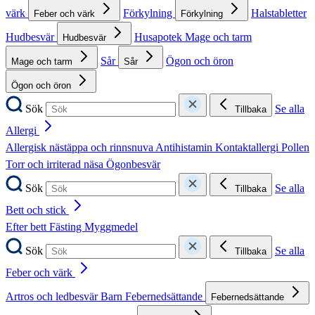
värk
Förkylning
Halstabletter
Feber och värk
Förkylning
Hudbesvär
Husapotek
Mage och tarm
Hudbesvär
Sår
Ögon och öron
Mage och tarm
Sår
Ögon och öron
Sök
Se alla
Tillbaka
Allergi
Allergisk nästäppa och rinnsnuva
Antihistamin
Kontaktallergi
Pollen
Torr och irriterad näsa
Ögonbesvär
Sök
Se alla
Tillbaka
Bett och stick
Efter bett
Fästing
Myggmedel
Sök
Se alla
Tillbaka
Feber och värk
Artros och ledbesvär
Barn
Febernedsättande
Febernedsättande