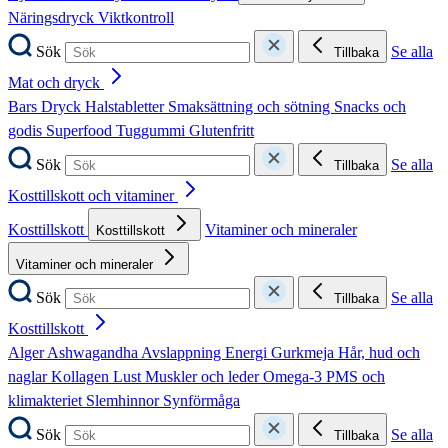
Näringsdryck
Viktkontroll
Sök
Se alla
Tillbaka
Mat och dryck
Bars
Dryck
Halstabletter
Smaksättning och sötning
Snacks och
godis
Superfood
Tuggummi
Glutenfritt
Sök
Se alla
Tillbaka
Kosttillskott och vitaminer
Kosttillskott
Vitaminer och mineraler
Kosttillskott
Vitaminer och mineraler
Sök
Se alla
Tillbaka
Kosttillskott
Alger
Ashwagandha
Avslappning
Energi
Gurkmeja
Hår, hud och
naglar
Kollagen
Lust
Muskler och leder
Omega-3
PMS och
klimakteriet
Slemhinnor
Synförmåga
Sök
Se alla
Tillbaka