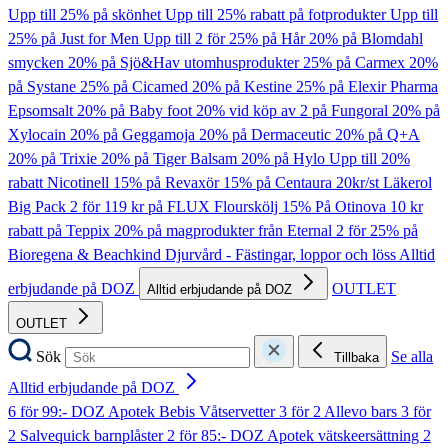
Upp till 25% på skönhet
Upp till 25% rabatt på fotprodukter
Upp till
25% på Just for Men
Upp till 2 för 25% på Hår
20% på Blomdahl
smycken
20% på Sjö&Hav utomhusprodukter
25% på Carmex
20%
på Systane
25% på Cicamed
20% på Kestine
25% på Elexir Pharma
Epsomsalt
20% på Baby foot
20% vid köp av 2 på Fungoral
20% på
Xylocain
20% på Geggamoja
20% på Dermaceutic
20% på Q+A
20% på Trixie
20% på Tiger Balsam
20% på Hylo
Upp till 20%
rabatt Nicotinell
15% på Revaxör
15% på Centaura
20kr/st Läkerol
Big Pack
2 för 119 kr på FLUX Flourskölj
15% På Otinova
10 kr
rabatt på Teppix
20% på magprodukter från Eternal
2 för 25% på
Bioregena & Beachkind
Djurvård - Fästingar, loppor och löss
Alltid
erbjudande på DOZ
OUTLET
Alltid erbjudande på DOZ
OUTLET
Sök
Se alla
Tillbaka
Alltid erbjudande på DOZ
6 för 99:- DOZ Apotek Bebis Våtservetter
3 för 2 Allevo bars
3 för
2 Salvequick barnplåster
2 för 85:- DOZ Apotek vätskeersättning
2