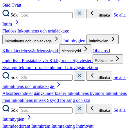
Städ
Tvätt
Sök
Se alla
Tillbaka
Intim
Flatlöss
Inkontinens och urinläckage
Intimhygien
Inkontinens och urinläckage
Intimhygien
Klimakteriebesvär
Mensskydd
Obalans i
Mensskydd
underlivet
Prostatabesvär
Riklig mens
Självtester
Självtester
Svampinfektion
Torra slemhinnor
Urinvägsinfektion
Sök
Se alla
Tillbaka
Inkontinens och urinläckage
Absorberande engångsunderkläder
Inkontinens kvinnor
Inkontinens
män
Inkontinens unisex
Skydd för säng och stol
Sök
Se alla
Tillbaka
Intimhygien
Intimdeodorant
Intimkräm
Intimrakning
Intimtvätt