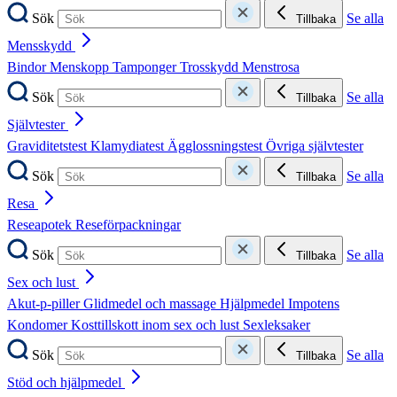
Sök
Se alla
Tillbaka
Mensskydd
Bindor
Menskopp
Tamponger
Trosskydd
Menstrosa
Sök
Se alla
Tillbaka
Självtester
Graviditetstest
Klamydiatest
Ägglossningstest
Övriga självtester
Sök
Se alla
Tillbaka
Resa
Reseapotek
Reseförpackningar
Sök
Se alla
Tillbaka
Sex och lust
Akut-p-piller
Glidmedel och massage
Hjälpmedel
Impotens
Kondomer
Kosttillskott inom sex och lust
Sexleksaker
Sök
Se alla
Tillbaka
Stöd och hjälpmedel