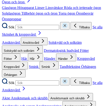
Ögon och öron
Glasögon
Hörapparat
Linser
Linsvätskor
Röda och irriterade ögon
Solglasögon
Tillbehör ögon och öron
Torra ögon
Öronbesvär
Öronproppar
Sök
Se alla
Tillbaka
Skönhet & kroppsvård
Ansiktsvård
Solskydd och solkräm
Ansiktsvård
Dermatologisk hudvård
Fötter
Solskydd och solkräm
Hår
Händer
Kroppsvård
Fötter
Hår
Händer
Smink
Tandblekning
Örhängen
Kroppsvård
Smink
Örhängen
Sök
Se alla
Tillbaka
Ansiktsvård
Akne
Ansiktsmask och skrubb
Ansiktsmask och skrubb