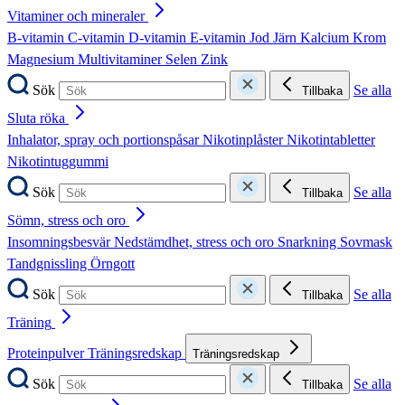
Vitaminer och mineraler
B-vitamin
C-vitamin
D-vitamin
E-vitamin
Jod
Järn
Kalcium
Krom
Magnesium
Multivitaminer
Selen
Zink
Sök
Se alla
Tillbaka
Sluta röka
Inhalator, spray och portionspåsar
Nikotinplåster
Nikotintabletter
Nikotintuggummi
Sök
Se alla
Tillbaka
Sömn, stress och oro
Insomningsbesvär
Nedstämdhet, stress och oro
Snarkning
Sovmask
Tandgnissling
Örngott
Sök
Se alla
Tillbaka
Träning
Proteinpulver
Träningsredskap
Träningsredskap
Sök
Se alla
Tillbaka