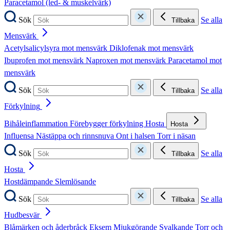
Paracetamol (led- & muskelvärk)
Sök
Se alla
Tillbaka
Mensvärk
Acetylsalicylsyra mot mensvärk
Diklofenak mot mensvärk
Ibuprofen mot mensvärk
Naproxen mot mensvärk
Paracetamol mot
mensvärk
Sök
Se alla
Tillbaka
Förkylning
Bihåleinflammation
Förebygger förkylning
Hosta
Hosta
Influensa
Nästäppa och rinnsnuva
Ont i halsen
Torr i näsan
Sök
Se alla
Tillbaka
Hosta
Hostdämpande
Slemlösande
Sök
Se alla
Tillbaka
Hudbesvär
Blåmärken och åderbråck
Eksem
Mjukgörande
Svalkande
Torr och