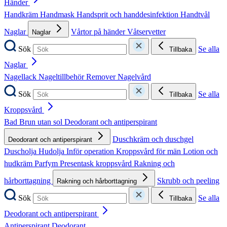
Händer
Handkräm
Handmask
Handsprit och handdesinfektion
Handtvål
Naglar
Vårtor på händer
Våtservetter
Naglar
Sök
Se alla
Tillbaka
Naglar
Nagellack
Nageltillbehör
Remover
Nagelvård
Sök
Se alla
Tillbaka
Kroppsvård
Bad
Brun utan sol
Deodorant och antiperspirant
Duschkräm och duschgel
Deodorant och antiperspirant
Duscholja
Hudolja
Inför operation
Kroppsvård för män
Lotion och
hudkräm
Parfym
Presentask kroppsvård
Rakning och
hårborttagning
Skrubb och peeling
Rakning och hårborttagning
Sök
Se alla
Tillbaka
Deodorant och antiperspirant
Antiperspirant
Deodorant