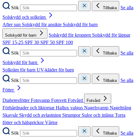
Sök
Se alla
Tillbaka
Solskydd och solkräm
After sun
Solskydd för ansikte
Solskydd för barn
Solskydd för kroppen
Solskydd för läppar
Solskydd för barn
SPF 15-25
SPF 30
SPF 50
SPF 100
Sök
Se alla
Tillbaka
Solskydd för barn
Solkräm för barn
UV-kläder för barn
Sök
Se alla
Tillbaka
Fötter
Diabetesfötter
Fotsvamp
Fotsvett
Fotvård
Fotvård
Förhårdnader och liktornar
Hallux valgus
Nagelsvamp
Nageltrång
Skavsår
Skydd och avlastning
Strumpor
Sulor och inlägg
Torra
fötter och hälsprickor
Vårtor
Sök
Se alla
Tillbaka