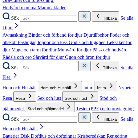
Graviditet och förlossning
Hudvård mamma
Mammakläder
Sök
Se alla
Tillbaka
Djur
Avmaskning
Bindor och förband för djur
Djurtillbehör
Foder och
tillskott
Fästingar, loppor och löss
Godis och tuggben
Leksaker för
djur
Mage och tarm för djur
Munvård för djur
Päls- och hudvård
Rädsla och oro
Sårvård för djur
Ögon och öron för djur
Sök
Se alla
Tillbaka
Fler
Hem och Hushåll
Intim
Nyheter
Hem och Hushåll
Intim
Resa
Sex och lust
Stöd och
Resa
Sex och lust
hjälpmedel
Tester (PPE) och provtagning
Stöd och hjälpmedel
Sök
Se alla
Tillbaka
Hem och Hushåll
Batterier
Disk
Doftljus och doftpinnar
Krisberedskap
Rengöring