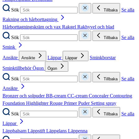
Sök
Se alla
Tillbaka
Rakning och hårborttagning
Hårborttagningskräm och vax
Rakgel
Rakhyvel och blad
Sök
Se alla
Tillbaka
Smink
Ansikte
Läppar
Sminkborstar
Ansikte
Läppar
Sminktillbehör
Ögon
Ögon
Sök
Se alla
Tillbaka
Ansikte
Bronzer och solpuder
BB-cream
CC-cream
Concealer
Contouring
Foundation
Highlighter
Rouge
Primer
Puder
Setting spray
Sök
Se alla
Tillbaka
Läppar
Läppbalsam
Läppstift
Läppglans
Läppenna