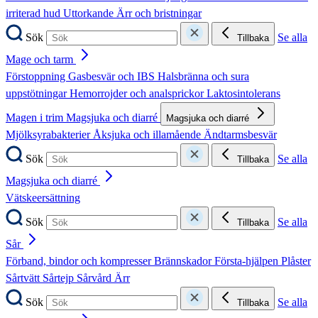
irriterad hud
Uttorkande
Ärr och bristningar
Sök
Se alla
Tillbaka
Mage och tarm
Förstoppning
Gasbesvär och IBS
Halsbränna och sura
uppstötningar
Hemorrojder och analsprickor
Laktosintolerans
Magen i trim
Magsjuka och diarré
Magsjuka och diarré
Mjölksyrabakterier
Åksjuka och illamående
Ändtarmsbesvär
Sök
Se alla
Tillbaka
Magsjuka och diarré
Vätskeersättning
Sök
Se alla
Tillbaka
Sår
Förband, bindor och kompresser
Brännskador
Första-hjälpen
Plåster
Sårtvätt
Sårtejp
Sårvård
Ärr
Sök
Se alla
Tillbaka