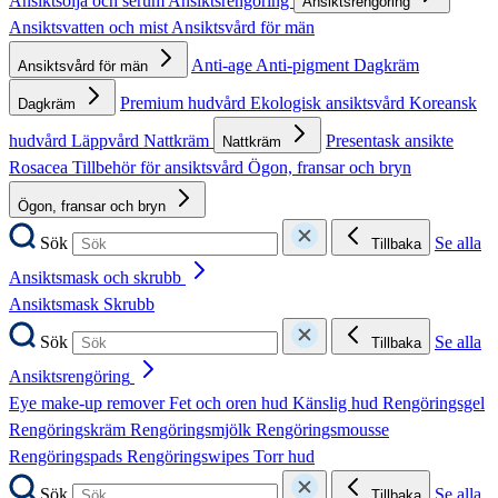
Ansiktsolja och serum
Ansiktsrengöring
Ansiktsrengöring
Ansiktsvatten och mist
Ansiktsvård för män
Anti-age
Anti-pigment
Dagkräm
Ansiktsvård för män
Premium hudvård
Ekologisk ansiktsvård
Koreansk
Dagkräm
hudvård
Läppvård
Nattkräm
Presentask ansikte
Nattkräm
Rosacea
Tillbehör för ansiktsvård
Ögon, fransar och bryn
Ögon, fransar och bryn
Sök
Se alla
Tillbaka
Ansiktsmask och skrubb
Ansiktsmask
Skrubb
Sök
Se alla
Tillbaka
Ansiktsrengöring
Eye make-up remover
Fet och oren hud
Känslig hud
Rengöringsgel
Rengöringskräm
Rengöringsmjölk
Rengöringsmousse
Rengöringspads
Rengöringswipes
Torr hud
Sök
Se alla
Tillbaka